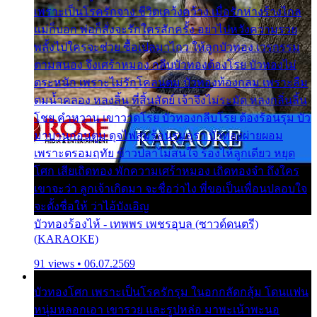
เพราะเป็นโรครักจาง ชีวิตเคว้งคว้าง เมื่อรักห่างร้างไกล
แม่ก็บอก พ่อก็สั่งจะรักใครสักครั้ง อย่าไปหวังความรวย
พลั้งไปใครจะช่วย ซื้อเปลมาไกว ให้ลูกบัวทอง เวรกรรม
ตามสนอง จึงเศร้าหมอง กลีบบัวทองต้องโรย บัวทองไม่
ตระหนัก เพราะไม่รักโคลนตม บัวทองท้องกลม เพราะลืม
ตมน้ำคลอง หลงลิ้น ที่สิ้นสัตย์ เจ้าจึงไม่ระมัด หลงกลิ่นลิ้น
โชย คำหวาน เขาวาดโรย บัวทองกลีบโรย ต้องร้อนรุม บัว
มาบานก่อนตูม ดุจไฟสุมร้อนรุมอุรา บัวทองผ่ายผอม
เพราะตรอมฤทัย ข้าวปลาไม่สนใจ ร้องไห้ลูกเดียว หยุด
โศก เสียเถิดทอง พักความเศร้าหมอง เถิดทองจ๋า ถึงใคร
เขาจะว่า ลูกเจ้าเกิดมา จะชื่อว่าไง พี่ขอเป็นเพื่อนปลอบใจ
จะตั้งชื่อให้ ว่าไอ้บังเอิญ
บัวทองร้องไห้ - เทพพร เพชรอุบล (ซาวด์ดนตรี)
(KARAOKE)
91 views • 06.07.2569
บัวทองโศก เพราะเป็นโรครักรุม ในอกกลัดกลุ้ม โดนแฟน
หนุ่มหลอกเอา เขารวย และรูปหล่อ มาพะเน้าพะนอ