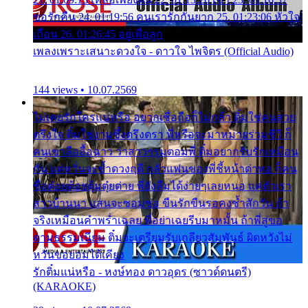
ขอรักคืน 24. 01:19:56 คนเรารักกันยาก 25. 01:23:06 หัวใจ
เถื่อน 26. 01:26:45 อยู่เพื่อลูก
เพลงเพราะเสนาะดวงใจ - ดาวใจ ไพจิตร (Official Audio)
144 views • 10.07.2569
ไม่เคยรักใครแน่หรือ อยากเชื่อถือก็ไม่กล้า ติ๋มใช่คนสวย
ตรึงใจ ติ๋มใช่งามซึ้งตรึงตรา พี่หรือจะมาหมายร่วมชีวี ก็
คนเขาลืออื้อฉาว ว่าสาวๆรุมตอมพี่ ติ๋มอยากรับรักเหมือน
กัน แต่หวั่นจะช้ำดวงฤดี กลัวแฟนของพี่ชี้หน้าด่าทอ ก็คน
ชื่อต๋อยต้อยตุ้มตุ๋ยต่าย พี่ยังลืมได้ง่ายๆเลยหนอ แค่ตัวเรา
สาวบ้านนา แสนจะซอมซ่อ ขืนรักขืนรอคงช้ำสักวัน ถ้า
จริงเหมือนคำพร่ำเฉลย พี่อย่าเฉยรีบมาหมั้น ถ้าพี่สู่ขอ
ตามธรรมเนียม ติ๋มจะเตรียมรับเกลียวสัมพันธ์ ผิดหวังไม่
หวั่นขอยอมได้เคียง
รักติ๋มแน่หรือ - หงษ์ทอง ดาวอุดร (ซาวด์ดนตรี)
(KARAOKE)