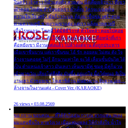
ในครัว เจ้าสาว ก็มัวแต่งตัว สวยเด่น นั่งเคียงเจ้าบ่าว ที่เขา
เฝ้าคอย ใจเต้น หัวใจของเรา ลำเค็ญ ใครจะมองเห็น
ความใน ใจ เศร้า มันร้าวระบม ต้องมาขื่นขม เศร้าตรม
ท่ามความสุขี ช่วยงานเขาแต่ง แต่เรา แล้งมาหลายปี
เมื่อไรหนอจะ โชคดี ได้มีพิธีวิวาห์ หัวใจหล้า คอยไปคอย
มา คือหน้าที่เก่า หัวใจหล้า คอยไปคอยมา คือหน้าที่เก่า
คือหยังเขา มีงานแต่งแล้ว ไปล้างแต่จาน ดั่งถูกประหาร
เมื่อเขาชื่นบาน แต่เราขื่นขม โอ้ รัก ลอยลม ไม่สม ดัง ใจ
ล้างจานคอยคู่ ไม่รู้ อีกนานเท่าใด จะได้ เลื่อนขั้นบันได ได้
เป็น ตำแหน่งเจ้าสาว มันเหงา เห็นเขามีคู่ ซมดู มีคู่ก็ม่วน
เข้าพาขวัญ เสียงโห่ตึงตึง มันซึ้ง อยู่แก่ใจ มื้อใด๋หนอ สิเป็น
งานเฮา มัวซอยเขา ใจเฮาซิด้าน มันทรมาน จับจาน เอย…
ล้างจานในงานแต่ง - Cover Ver. (KARAOKE)
26 views • 03.08.2569
ขอ กราบ ขอบคุณ.... ที่ได้รับไออุ่น การุณ จากแฟน เพลง
ผมแสนชื่นใจ หายวังเวง เมื่อแฟนเพลง ให้กำลังใจ น้ำใจ