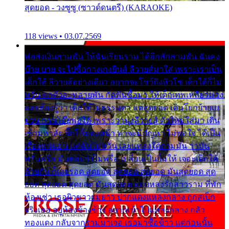
สุดยอด - วงซูซู (ซาวด์ดนตรี) (KARAOKE)
118 views • 03.07.2569
พ่อส่งเงินสามพัน ให้ฉันเรียนราม ได้อีกสักสามพัน ฉันคง
บ๊าย บาย จะไปซื้อกางเกงยีนส์ ลีวายส์มาใส่ เพราะเราเป็น
เด็กใต้ ลีวายส์อย่างเดียว อยากจะโชว์ถึงหิวโซ เด็กใต้ก็ไม่
หวั่น ตกตัวละหลายพัน กัดฟันซื้อมา ให้เด็กเทพเหลียวมอง
และต้องรู้ว่า เด็กใต้ไม่ธรรมดา แต่สุดยอด เดินโยกย้ายเย
ยวน กวนโอ๊ยพอได้ เพราะว่านุ่งลีวายส์ ตัวใหม่ใส่มา เดิน
เข้ามหาลัย จิ๊กโก๊มองหน้า ท่าจะมีปัญหา ไม่พอใจ ได้เป็น
เรื่องแน่นอน แต่ฉันไม่หวั่น เลยแหลงใต้ถามมัน ว่ามัน
พรั่นพรือ มันตอบว่าไม่พรื่อ เปลี่ยนเป็นยิ้มให้ เจอะเด็กใต้
ด้วยกัน ก็เลยรอด สุดยอด สุดยอด สุดยอด มันสุดยอด สุด
ยอด สุดยอด สุดยอด มันสุดยอด แอบหลงรักสาวราม ที่พัก
ห้องเช่า เธอผิวขาวผมยาว ปากแดงแหลงกลาง ถูกสเป็ก
จริงเธอ อยู่ห้องข้างข้าง อยากเข้าไปแหลงกลาง กลัว
ทองแดง กลับจากรามมาเจอ เธอมาซื้อข้าว แต่ก่อนนั้น