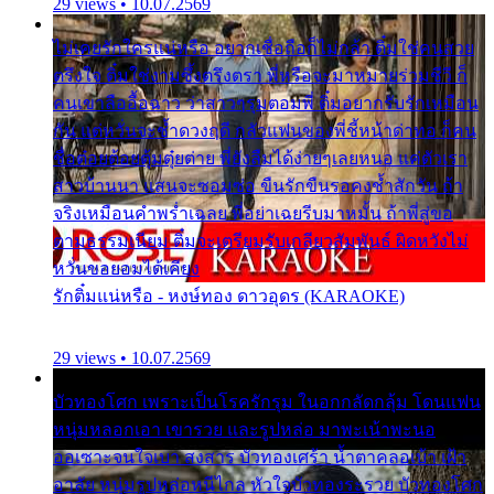
29 views • 10.07.2569
ไม่เคยรักใครแน่หรือ อยากเชื่อถือก็ไม่กล้า ติ๋มใช่คนสวย
ตรึงใจ ติ๋มใช่งามซึ้งตรึงตรา พี่หรือจะมาหมายร่วมชีวี ก็
คนเขาลืออื้อฉาว ว่าสาวๆรุมตอมพี่ ติ๋มอยากรับรักเหมือน
กัน แต่หวั่นจะช้ำดวงฤดี กลัวแฟนของพี่ชี้หน้าด่าทอ ก็คน
ชื่อต๋อยต้อยตุ้มตุ๋ยต่าย พี่ยังลืมได้ง่ายๆเลยหนอ แค่ตัวเรา
สาวบ้านนา แสนจะซอมซ่อ ขืนรักขืนรอคงช้ำสักวัน ถ้า
จริงเหมือนคำพร่ำเฉลย พี่อย่าเฉยรีบมาหมั้น ถ้าพี่สู่ขอ
ตามธรรมเนียม ติ๋มจะเตรียมรับเกลียวสัมพันธ์ ผิดหวังไม่
หวั่นขอยอมได้เคียง
รักติ๋มแน่หรือ - หงษ์ทอง ดาวอุดร (KARAOKE)
29 views • 10.07.2569
บัวทองโศก เพราะเป็นโรครักรุม ในอกกลัดกลุ้ม โดนแฟน
หนุ่มหลอกเอา เขารวย และรูปหล่อ มาพะเน้าพะนอ
ออเซาะจนใจเบา สงสาร บัวทองเศร้า น้ำตาคลอเบ้า เฝ้า
อาลัย หนุ่มรูปหล่อหนีไกล หัวใจบัวทองระรวย บัวทองโศก