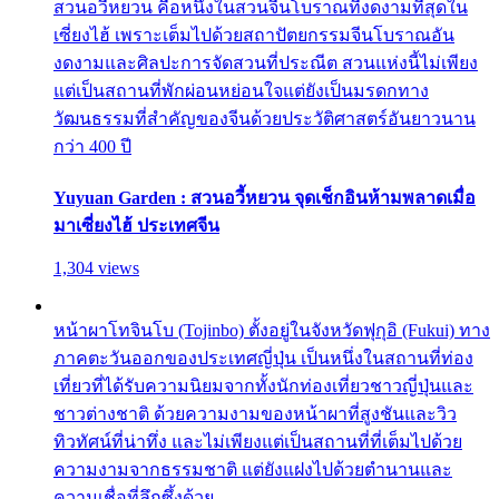
สวนอวี้หยวน คือหนึ่งในสวนจีนโบราณที่งดงามที่สุดใน
เซี่ยงไฮ้ เพราะเต็มไปด้วยสถาปัตยกรรมจีนโบราณอัน
งดงามและศิลปะการจัดสวนที่ประณีต สวนแห่งนี้ไม่เพียง
แต่เป็นสถานที่พักผ่อนหย่อนใจแต่ยังเป็นมรดกทาง
วัฒนธรรมที่สำคัญของจีนด้วยประวัติศาสตร์อันยาวนาน
กว่า 400 ปี
Yuyuan Garden : สวนอวี้หยวน จุดเช็กอินห้ามพลาดเมื่อ
มาเซี่ยงไฮ้ ประเทศจีน
1,304 views
หน้าผาโทจินโบ (Tojinbo) ตั้งอยู่ในจังหวัดฟุกุอิ (Fukui) ทาง
ภาคตะวันออกของประเทศญี่ปุ่น เป็นหนึ่งในสถานที่ท่อง
เที่ยวที่ได้รับความนิยมจากทั้งนักท่องเที่ยวชาวญี่ปุ่นและ
ชาวต่างชาติ ด้วยความงามของหน้าผาที่สูงชันและวิว
ทิวทัศน์ที่น่าทึ่ง และไม่เพียงแต่เป็นสถานที่ที่เต็มไปด้วย
ความงามจากธรรมชาติ แต่ยังแฝงไปด้วยตำนานและ
ความเชื่อที่ลึกซึ้งด้วย