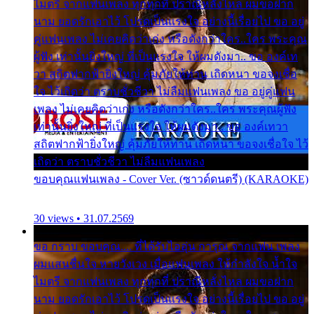
ไมตรี จากแฟนเพลง ทุกทุกที่ ปราณีหลั่งไหล ผมขอฝาก
นาม ยอดรักเอาไว้ โปรดเป็นแรงใจ อย่างนี้เรื่อยไป ขอ อยู่
คู่แฟนเพลง ไม่เคยคิดว่าเก่ง หรือดังกว่าใคร..ใคร พระคุณ
ผู้ฟัง เท่านั้นยิ่งใหญ่ ที่เป็นแรงใจ ให้ผมดังมา.. ขอ องค์เท
วา สถิตฟากฟ้ายิ่งใหญ่ คุ้มภัยให้ท่าน เถิดหนา ขอจงเชื่อ
ใจ ไว้เถิดว่า ตราบชั่วชีวา ไม่ลืมแฟนเพลง ขอ อยู่คู่แฟน
เพลง ไม่เคยคิดว่าเก่ง หรือดังกว่าใคร..ใคร พระคุณผู้ฟัง
เท่านั้นยิ่งใหญ่ ที่เป็นแรงใจ ให้ผมดังมา.. ขอ องค์เทวา
สถิตฟากฟ้ายิ่งใหญ่ คุ้มภัยให้ท่าน เถิดหนา ขอจงเชื่อใจ ไว้
เถิดว่า ตราบชั่วชีวา ไม่ลืมแฟนเพลง
ขอบคุณแฟนเพลง - Cover Ver. (ซาวด์ดนตรี) (KARAOKE)
30 views • 31.07.2569
ขอ กราบ ขอบคุณ.... ที่ได้รับไออุ่น การุณ จากแฟน เพลง
ผมแสนชื่นใจ หายวังเวง เมื่อแฟนเพลง ให้กำลังใจ น้ำใจ
ไมตรี จากแฟนเพลง ทุกทุกที่ ปราณีหลั่งไหล ผมขอฝาก
นาม ยอดรักเอาไว้ โปรดเป็นแรงใจ อย่างนี้เรื่อยไป ขอ อยู่