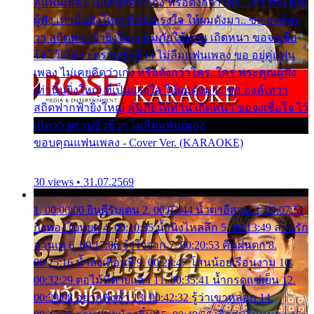
คู่แฟนเพลง ไม่เคยคิดว่าเก่ง หรือดังกว่าใคร..ใคร พระคุณ
ผู้ฟัง เท่านั้นยิ่งใหญ่ ที่เป็นแรงใจ ให้ผมดังมา.. ขอ องค์เท
วา สถิตฟากฟ้ายิ่งใหญ่ คุ้มภัยให้ท่าน เถิดหนา ขอจงเชื่อ
ใจ ไว้เถิดว่า ตราบชั่วชีวา ไม่ลืมแฟนเพลง ขอ อยู่คู่แฟน
เพลง ไม่เคยคิดว่าเก่ง หรือดังกว่าใคร..ใคร พระคุณผู้ฟัง
เท่านั้นยิ่งใหญ่ ที่เป็นแรงใจ ให้ผมดังมา.. ขอ องค์เทวา
สถิตฟากฟ้ายิ่งใหญ่ คุ้มภัยให้ท่าน เถิดหนา ขอจงเชื่อใจ ไว้
เถิดว่า ตราบชั่วชีวา ไม่ลืมแฟนเพลง
ขอบคุณแฟนเพลง - Cover Ver. (KARAOKE)
30 views • 31.07.2569
1. 00:00:00 ยินดีรับเดน 2. 00:03:44 น้ำตาอีสาน 3. 00:07:51
กิ่งทองใบหยก 4. 00:10:35 น้ำนิ่งไหลลึก 5. 00:13:49 ลานรัก
ลานเท 6. 00:17:06 จำใจจาก 7. 00:20:53 คืนฝนตก 8.
00:25:16 น้ำลงเดือนยี่ 9. 00:28:47 โสนน้อยเรือนงาม 10.
00:32:29 ตอไม้ที่ตายแล้ว 11. 00:35:41 น้ำกรดแช่เย็น 12.
00:39:08 อยากฟังซ้ำ 13. 00:42:32 รู้ว่าเขาหลอก 14.