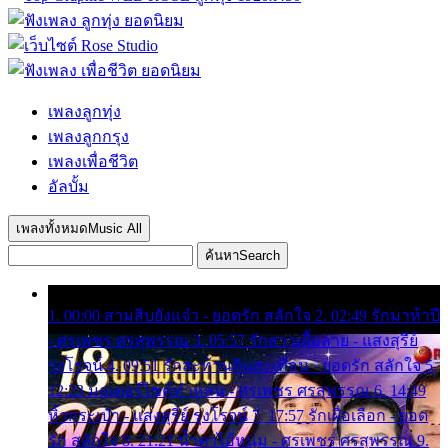
เพลงลูกทุ่ง
เพลงลูกกรุง
เพลงเพื่อชีวิต
อัลบั้ม
เพลงทั้งหมด
Music All
ค้นหา
Search
1. 00:00 สามสิบยังแจ๋ว - ยอดรัก สลักใจ 2. 02:49 รักมาห้าปี
- ศรเพชร ศรสุพรรณ 3. 05:57 รักสาวเสื้อลาย - แสงสุรีย์
รุ่งโรจน์ 4. 09:51 รักสะท้านดินสะเทือน - ยอดรัก สลักใจ 5.
12:23 มอเตอร์ไซค์ทำหล่น - ศรเพชร ศรสุพรรณ 6. 14:49
หิ้วกระเป๋า - แสงสุรีย์ รุ่งโรจน์ 7. 17:57 รักเผื่อเลือก - ยอด
รัก สลักใจ 8. 21:21 น้ำตาไอ้หนุ่ม - ศรเพชร ศรสุพรรณ 9.