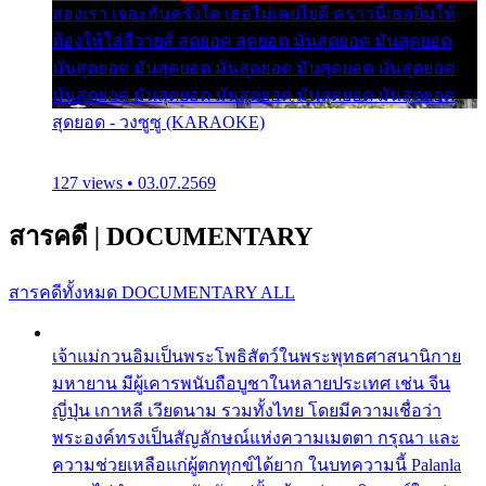
สองเรา เจอะกันครั้งใด เธอไม่เคยไยดี คราวนี้เธอยิ้มให้
ต้องให้ใส่ลีวายส์ สุดยอด สุดยอด มันสุดยอด มันสุดยอด
มันสุดยอด มันสุดยอด มันสุดยอด มันสุดยอด มันสุดยอด
มันสุดยอด มันสุดยอด มันสุดยอด มันสุดยอด มันสุดยอด
สุดยอด - วงซูซู (KARAOKE)
127 views • 03.07.2569
สารคดี
|
DOCUMENTARY
สารคดีทั้งหมด
DOCUMENTARY ALL
เจ้าแม่กวนอิมเป็นพระโพธิสัตว์ในพระพุทธศาสนานิกาย
มหายาน มีผู้เคารพนับถือบูชาในหลายประเทศ เช่น จีน
ญี่ปุ่น เกาหลี เวียดนาม รวมทั้งไทย โดยมีความเชื่อว่า
พระองค์ทรงเป็นสัญลักษณ์แห่งความเมตตา กรุณา และ
ความช่วยเหลือแก่ผู้ตกทุกข์ได้ยาก ในบทความนี้ Palanla