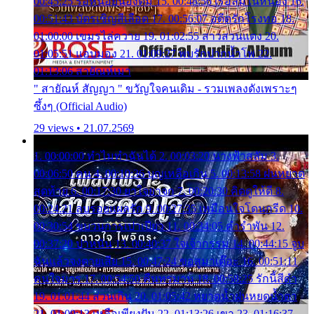
00:45:25 รอหน่อยน้องติ๋ม 15. 00:48:56 เรือล่มในหนอง 16.
00:51:43 บัตรเชิญสีเลือด 17. 00:56:07 อดีตรักโรงทอ 18.
01:00:00 เขมรไล่ควาย 19. 01:02:55 สาวสวนแตง 20.
01:05:51 แอบมอง 21. 01:09:27 พบรักปากน้ำโพ 22.
01:13:06 สายัณห์เมา
" สายัณห์ สัญญา " ขวัญใจคนเดิม - รวมเพลงดังเพราะๆ
ซึ้งๆ (Official Audio)
29 views • 21.07.2569
1. 00:00:00 ทำไมทำฉันได้ 2. 00:03:20 นางฟ้าสลัม 3.
00:06:50 คน 4. 00:10:36 บุญเหลือเกิน 5. 00:13:58 ฝนหยาด
สุดท้าย 6. 00:17:30 ยาใจยาจก 7. 00:20:30 คิดดูให้ดี 8.
00:24:21 ลบรอยแผลรัก 9. 00:27:35 เหมือนใจโดนกรีด 10.
00:30:54 ขบวนการเปาเปียว 11. 00:34:05 คำรำพัน 12.
00:37:20 ปาหนัน 13. 00:40:37 ใจเจ้ากรรม 14. 00:44:15 จูบ
ฉันแล้วจงตายเสีย 15. 00:47:24 ขอสูมาเต๊อะ 16. 00:51:11
คนใจมาร 17. 00:54:50 คืนทรมาน 18. 00:58:25 รักนี้สีดำ
19. 01:01:44 ส่วนเกิน 20. 01:05:42 หยาดน้ำฝนหยดน้ำตา
21. 01:09:13 เหลือเพียงฝัน 22. 01:13:26 เขา 23. 01:16:37