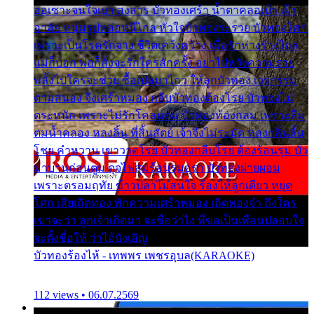
ออเซาะจนใจเบา สงสาร บัวทองเศร้า น้ำตาคลอเบ้า เฝ้า
อาลัย หนุ่มรูปหล่อหนีไกล หัวใจบัวทองระรวย บัวทองโศก
เพราะเป็นโรครักจาง ชีวิตเคว้งคว้าง เมื่อรักห่างร้างไกล
แม่ก็บอก พ่อก็สั่งจะรักใครสักครั้ง อย่าไปหวังความรวย
พลั้งไปใครจะช่วย ซื้อเปลมาไกว ให้ลูกบัวทอง เวรกรรม
ตามสนอง จึงเศร้าหมอง กลีบบัวทองต้องโรย บัวทองไม่
ตระหนัก เพราะไม่รักโคลนตม บัวทองท้องกลม เพราะลืม
ตมน้ำคลอง หลงลิ้น ที่สิ้นสัตย์ เจ้าจึงไม่ระมัด หลงกลิ่นลิ้น
โชย คำหวาน เขาวาดโรย บัวทองกลีบโรย ต้องร้อนรุม บัว
มาบานก่อนตูม ดุจไฟสุมร้อนรุมอุรา บัวทองผ่ายผอม
เพราะตรอมฤทัย ข้าวปลาไม่สนใจ ร้องไห้ลูกเดียว หยุด
โศก เสียเถิดทอง พักความเศร้าหมอง เถิดทองจ๋า ถึงใคร
เขาจะว่า ลูกเจ้าเกิดมา จะชื่อว่าไง พี่ขอเป็นเพื่อนปลอบใจ
จะตั้งชื่อให้ ว่าไอ้บังเอิญ
บัวทองร้องไห้ - เทพพร เพชรอุบล(KARAOKE)
112 views • 06.07.2569