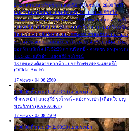
24:27 สามเณรกำพร้า - แสงสุรีย์ รุ่งโรจน์ 10. 28:08 ไม่มี
เวลาไปหาเมียน้อย - ยอดรัก สลักใจ 11. 31:29 ชีวิตไอ้
ธรรม - ศรเพชร ศรสุพรรณ 12. 35:26 ทหารอากาศขาดรัก
- แสงสุรีย์ รุ่งโรจน์ 13. 39:01 คนหัวใจโทรม - ยอดรัก สลัก
ใจ 14. 42:49 ไอ้หวังตายแน่ - ศรเพชร ศรสุพรรณ 15. 46:35
ธาตุแท้ของเธอ - แสงสุรีย์ รุ่งโรจน์ 16. 49:57 กำนันกำใน -
ยอดรัก สลักใจ 17. 52:29 สาวบริสุทธิ์ - ศรเพชร ศรสุพรรณ
18. 56:05 แต๋วจ๋า - แสงสุรีย์ รุ่งโรจน์
18 บทเพลงดังจากฟากฟ้า - ยอดรัก/ศรเพชร/แสงสุรีย์
(Official Audio)
17 views • 04.08.2569
1. 00:00 หิ้วกระเป๋า 2. 03:30 แย่งกระเป๋า
หิ้วกระเป๋า | แสงสุรีย์ รุ่งโรจน์ - แย่งกระเป๋า | เตือนใจ บุญ
พระรักษา (KARAOKE)
17 views • 03.08.2569
1. 00:00 หิ้วกระเป๋า 2. 03:30 แย่งกระเป๋า