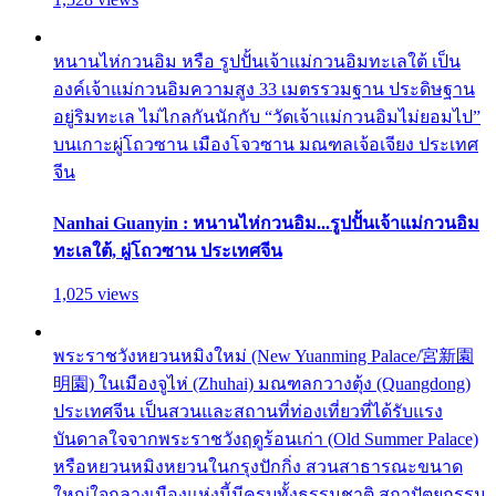
หนานไห่กวนอิม หรือ รูปปั้นเจ้าแม่กวนอิมทะเลใต้ เป็น
องค์เจ้าแม่กวนอิมความสูง 33 เมตรรวมฐาน ประดิษฐาน
อยู่ริมทะเล ไม่ไกลกันนักกับ “วัดเจ้าแม่กวนอิมไม่ยอมไป”
บนเกาะผู่โถวซาน เมืองโจวซาน มณฑลเจ้อเจียง ประเทศ
จีน
Nanhai Guanyin : หนานไห่กวนอิม...รูปปั้นเจ้าแม่กวนอิม
ทะเลใต้, ผู่โถวซาน ประเทศจีน
1,025 views
พระราชวังหยวนหมิงใหม่ (New Yuanming Palace/宮新園
明園) ในเมืองจูไห่ (Zhuhai) มณฑลกวางตุ้ง (Quangdong)
ประเทศจีน เป็นสวนและสถานที่ท่องเที่ยวที่ได้รับแรง
บันดาลใจจากพระราชวังฤดูร้อนเก่า (Old Summer Palace)
หรือหยวนหมิงหยวนในกรุงปักกิ่ง สวนสาธารณะขนาด
ใหญ่ใจกลางเมืองแห่งนี้มีครบทั้งธรรมชาติ สถาปัตยกรรม