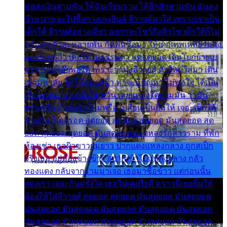
พ่อส่งเงินสามพัน ให้ฉันเรียนราม ได้อีกสักสามพัน ฉันคง
บ๊าย บาย จะไปซื้อกางเกงยีนส์ ลีวายส์มาใส่ เพราะเราเป็น
เด็กใต้ ลีวายส์อย่างเดียว อยากจะโชว์ถึงหิวโซ เด็กใต้ก็ไม่
หวั่น ตกตัวละหลายพัน กัดฟันซื้อมา ให้เด็กเทพเหลียวมอง
และต้องรู้ว่า เด็กใต้ไม่ธรรมดา แต่สุดยอด เดินโยกย้ายเย
ยวน กวนโอ๊ยพอได้ เพราะว่านุ่งลีวายส์ ตัวใหม่ใส่มา เดิน
เข้ามหาลัย จิ๊กโก๊มองหน้า ท่าจะมีปัญหา ไม่พอใจ ได้เป็น
เรื่องแน่นอน แต่ฉันไม่หวั่น เลยแหลงใต้ถามมัน ว่ามัน
พรั่นพรือ มันตอบว่าไม่พรื่อ เปลี่ยนเป็นยิ้มให้ เจอะเด็กใต้
ด้วยกัน ก็เลยรอด สุดยอด สุดยอด สุดยอด มันสุดยอด สุด
ยอด สุดยอด สุดยอด มันสุดยอด แอบหลงรักสาวราม ที่พัก
ห้องเช่า เธอผิวขาวผมยาว ปากแดงแหลงกลาง ถูกสเป็ก
จริงเธอ อยู่ห้องข้างข้าง อยากเข้าไปแหลงกลาง กลัว
ทองแดง กลับจากรามมาเจอ เธอมาซื้อข้าว แต่ก่อนนั้น
สองเรา เจอะกันครั้งใด เธอไม่เคยไยดี คราวนี้เธอยิ้มให้
ต้องให้ใส่ลีวายส์ สุดยอด สุดยอด มันสุดยอด มันสุดยอด
มันสุดยอด มันสุดยอด มันสุดยอด มันสุดยอด มันสุดยอด
มันสุดยอด มันสุดยอด มันสุดยอด มันสุดยอด มันสุดยอด