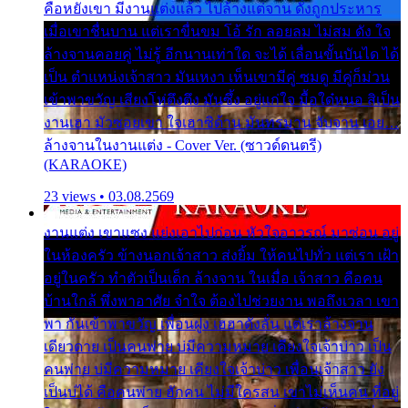
คือหยังเขา มีงานแต่งแล้ว ไปล้างแต่จาน ดั่งถูกประหาร
เมื่อเขาชื่นบาน แต่เราขื่นขม โอ้ รัก ลอยลม ไม่สม ดัง ใจ
ล้างจานคอยคู่ ไม่รู้ อีกนานเท่าใด จะได้ เลื่อนขั้นบันได ได้
เป็น ตำแหน่งเจ้าสาว มันเหงา เห็นเขามีคู่ ซมดู มีคู่ก็ม่วน
เข้าพาขวัญ เสียงโห่ตึงตึง มันซึ้ง อยู่แก่ใจ มื้อใด๋หนอ สิเป็น
งานเฮา มัวซอยเขา ใจเฮาซิด้าน มันทรมาน จับจาน เอย…
ล้างจานในงานแต่ง - Cover Ver. (ซาวด์ดนตรี)
(KARAOKE)
23 views • 03.08.2569
งานแต่ง เขาแซง แย่งเอาไปก่อน หัวใจอาวรณ์ มาซ่อน อยู่
ในห้องครัว ข้างนอกเจ้าสาว ส่งยิ้ม ให้คนไปทั่ว แต่เรา เฝ้า
อยู่ในครัว ทำตัวเป็นเด็ก ล้างจาน ในเมื่อ เจ้าสาว คือคน
บ้านใกล้ พึ่งพาอาศัย จำใจ ต้องไปช่วยงาน พอถึงเวลา เขา
พา กันเข้าพาขวัญ เพื่อนฝูง เฮฮาดังลั่น แต่เราล้างจาน
เดียวดาย เป็นคนพ่าย บ่มีความหมาย เคียงใจเจ้าบ่าว เป็น
คนพ่าย บ่มีความหมาย เคียงใจเจ้าบ่าว เพื่อนเจ้าสาว ยัง
เป็นบ่ได้ คือคนพ่าย ฮักคน ไม่มีใครสน เขาไม่เห็นคน ที่อยู่