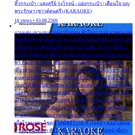
หิ้วกระเป๋า | แสงสุรีย์ รุ่งโรจน์ - แย่งกระเป๋า | เตือนใจ บุญ
พระรักษา (ซาวด์ดนตรี) (KARAOKE)
16 views • 03.08.2569
งานแต่ง เขาแซง แย่งเอาไปก่อน หัวใจอาวรณ์ มาซ่อน อยู่
ในห้องครัว ข้างนอกเจ้าสาว ส่งยิ้ม ให้คนไปทั่ว แต่เรา เฝ้า
อยู่ในครัว ทำตัวเป็นเด็ก ล้างจาน ในเมื่อ เจ้าสาว คือคน
บ้านใกล้ พึ่งพาอาศัย จำใจ ต้องไปช่วยงาน พอถึงเวลา เขา
พา กันเข้าพาขวัญ เพื่อนฝูง เฮฮาดังลั่น แต่เราล้างจาน
เดียวดาย เป็นคนพ่าย บ่มีความหมาย เคียงใจเจ้าบ่าว เป็น
คนพ่าย บ่มีความหมาย เคียงใจเจ้าบ่าว เพื่อนเจ้าสาว ยัง
เป็นบ่ได้ คือคนพ่าย ฮักคน ไม่มีใครสน เขาไม่เห็นคน ที่อยู่
ในครัว เจ้าสาว ก็มัวแต่งตัว สวยเด่น นั่งเคียงเจ้าบ่าว ที่เขา
เฝ้าคอย ใจเต้น หัวใจของเรา ลำเค็ญ ใครจะมองเห็น
ความใน ใจ เศร้า มันร้าวระบม ต้องมาขื่นขม เศร้าตรม
ท่ามความสุขี ช่วยงานเขาแต่ง แต่เรา แล้งมาหลายปี
เมื่อไรหนอจะ โชคดี ได้มีพิธีวิวาห์ หัวใจหล้า คอยไปคอย
มา คือหน้าที่เก่า หัวใจหล้า คอยไปคอยมา คือหน้าที่เก่า