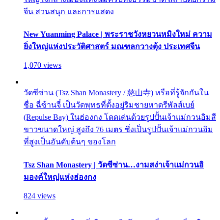
จีน สวนสนุก และการแสดง
New Yuanming Palace | พระราชวังหยวนหมิงใหม่ ความ
ยิ่งใหญ่แห่งประวัติศาสตร์ มณฑลกวางตุ้ง ประเทศจีน
1,070 views
วัดซีซ่าน (Tsz Shan Monastery / 慈山寺) หรือที่รู้จักกันใน
ชื่อ ฉี่ซ้านจี๋ เป็นวัดพุทธที่ตั้งอยู่ริมชายหาดรีพัลส์เบย์
(Repulse Bay) ในฮ่องกง โดดเด่นด้วยรูปปั้นเจ้าแม่กวนอิมสี
ขาวขนาดใหญ่ สูงถึง 76 เมตร ซึ่งเป็นรูปปั้นเจ้าแม่กวนอิม
ที่สูงเป็นอันดับต้นๆ ของโลก
Tsz Shan Monastery | วัดซีซ่าน…งามสง่าเจ้าแม่กวนอิ
มองค์ใหญ่แห่งฮ่องกง
824 views