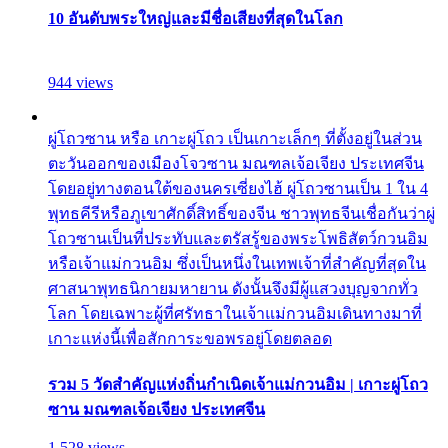
10 อันดับพระใหญ่และมีชื่อเสียงที่สุดในโลก
944 views
ผู่โถวซาน หรือ เกาะผู่โถว เป็นเกาะเล็กๆ ที่ตั้งอยู่ในส่วน
ตะวันออกของเมืองโจวซาน มณฑลเจ้อเจียง ประเทศจีน
โดยอยู่ทางตอนใต้ของนครเซี่ยงไฮ้ ผู่โถวซานเป็น 1 ใน 4
พุทธคีรีหรือภูเขาศักดิ์สิทธิ์ของจีน ชาวพุทธจีนเชื่อกันว่าผู่
โถวซานเป็นที่ประทับและตรัสรู้ของพระโพธิสัตว์กวนอิม
หรือเจ้าแม่กวนอิม ซึ่งเป็นหนึ่งในเทพเจ้าที่สำคัญที่สุดใน
ศาสนาพุทธนิกายมหายาน ดังนั้นจึงมีผู้แสวงบุญจากทั่ว
โลก โดยเฉพาะผู้ที่ศรัทธาในเจ้าแม่กวนอิมเดินทางมาที่
เกาะแห่งนี้เพื่อสักการะขอพรอยู่โดยตลอด
รวม 5 วัดสำคัญแห่งถิ่นกำเนิดเจ้าแม่กวนอิม | เกาะผู่โถว
ซาน มณฑลเจ้อเจียง ประเทศจีน
1,528 views