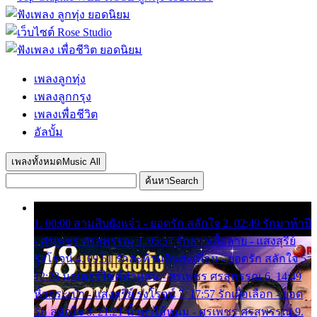
เพลงลูกทุ่ง
เพลงลูกกรุง
เพลงเพื่อชีวิต
อัลบั้ม
เพลงทั้งหมด
Music All
ค้นหา
Search
1. 00:00 สามสิบยังแจ๋ว - ยอดรัก สลักใจ 2. 02:49 รักมาห้าปี
- ศรเพชร ศรสุพรรณ 3. 05:57 รักสาวเสื้อลาย - แสงสุรีย์
รุ่งโรจน์ 4. 09:51 รักสะท้านดินสะเทือน - ยอดรัก สลักใจ 5.
12:23 มอเตอร์ไซค์ทำหล่น - ศรเพชร ศรสุพรรณ 6. 14:49
หิ้วกระเป๋า - แสงสุรีย์ รุ่งโรจน์ 7. 17:57 รักเผื่อเลือก - ยอด
รัก สลักใจ 8. 21:21 น้ำตาไอ้หนุ่ม - ศรเพชร ศรสุพรรณ 9.