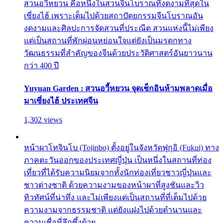
สวนอวี้หยวน คือหนึ่งในสวนจีนโบราณที่งดงามที่สุดใน
เซี่ยงไฮ้ เพราะเต็มไปด้วยสถาปัตยกรรมจีนโบราณอัน
งดงามและศิลปะการจัดสวนที่ประณีต สวนแห่งนี้ไม่เพียง
แต่เป็นสถานที่พักผ่อนหย่อนใจแต่ยังเป็นมรดกทาง
วัฒนธรรมที่สำคัญของจีนด้วยประวัติศาสตร์อันยาวนาน
กว่า 400 ปี
Yuyuan Garden : สวนอวี้หยวน จุดเช็กอินห้ามพลาดเมื่อ
มาเซี่ยงไฮ้ ประเทศจีน
1,302 views
หน้าผาโทจินโบ (Tojinbo) ตั้งอยู่ในจังหวัดฟุกุอิ (Fukui) ทาง
ภาคตะวันออกของประเทศญี่ปุ่น เป็นหนึ่งในสถานที่ท่อง
เที่ยวที่ได้รับความนิยมจากทั้งนักท่องเที่ยวชาวญี่ปุ่นและ
ชาวต่างชาติ ด้วยความงามของหน้าผาที่สูงชันและวิว
ทิวทัศน์ที่น่าทึ่ง และไม่เพียงแต่เป็นสถานที่ที่เต็มไปด้วย
ความงามจากธรรมชาติ แต่ยังแฝงไปด้วยตำนานและ
ความเชื่อที่ลึกซึ้งด้วย