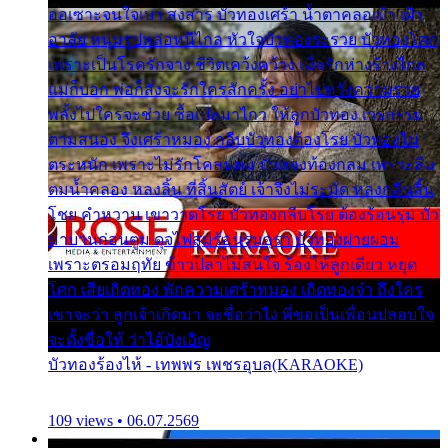
ออเซาะจนใจเบา สงสาร บัวทองเศร้า น้ำตาคลอเบ้า เฝ้า
อาลัย หนุ่มรูปหล่อหนีไกล หัวใจบัวทองระรวย บัวทองโศก
เพราะเป็นโรครักจาง ชีวิตเคว้งคว้าง เมื่อรักห่างร้างไกล
แม่ก็บอก พ่อก็สั่งจะรักใครสักครั้ง อย่าไปหวังความรวย
พลั้งไปใครจะช่วย ซื้อเปลมาไกว ให้ลูกบัวทอง เวรกรรม
ตามสนอง จึงเศร้าหมอง กลีบบัวทองต้องโรย บัวทองไม่
ตระหนัก เพราะไม่รักโคลนตม บัวทองท้องกลม เพราะลืม
ตมน้ำคลอง หลงลิ้น ที่สิ้นสัตย์ เจ้าจึงไม่ระมัด หลงกลิ่นลิ้น
โชย คำหวาน เขาวาดโรย บัวทองกลีบโรย ต้องร้อนรุม บัว
มาบานก่อนตูม ดุจไฟสุมร้อนรุมอุรา บัวทองผ่ายผอม
เพราะตรอมฤทัย ข้าวปลาไม่สนใจ ร้องไห้ลูกเดียว หยุด
โศก เสียเถิดทอง พักความเศร้าหมอง เถิดทองจ๋า ถึงใคร
เขาจะว่า ลูกเจ้าเกิดมา จะชื่อว่าไง พี่ขอเป็นเพื่อนปลอบใจ
จะตั้งชื่อให้ ว่าไอ้บังเอิญ
บัวทองร้องไห้ - เทพพร เพชรอุบล(KARAOKE)
109 views • 06.07.2569