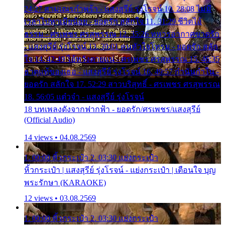
24:27 สามเณรกำพร้า - แสงสุรีย์ รุ่งโรจน์ 10. 28:08 ไม่มี
เวลาไปหาเมียน้อย - ยอดรัก สลักใจ 11. 31:29 ชีวิตไอ้
ธรรม - ศรเพชร ศรสุพรรณ 12. 35:26 ทหารอากาศขาดรัก
- แสงสุรีย์ รุ่งโรจน์ 13. 39:01 คนหัวใจโทรม - ยอดรัก สลัก
ใจ 14. 42:49 ไอ้หวังตายแน่ - ศรเพชร ศรสุพรรณ 15. 46:35
ธาตุแท้ของเธอ - แสงสุรีย์ รุ่งโรจน์ 16. 49:57 กำนันกำใน -
ยอดรัก สลักใจ 17. 52:29 สาวบริสุทธิ์ - ศรเพชร ศรสุพรรณ
18. 56:05 แต๋วจ๋า - แสงสุรีย์ รุ่งโรจน์
18 บทเพลงดังจากฟากฟ้า - ยอดรัก/ศรเพชร/แสงสุรีย์
(Official Audio)
14 views • 04.08.2569
1. 00:00 หิ้วกระเป๋า 2. 03:30 แย่งกระเป๋า
หิ้วกระเป๋า | แสงสุรีย์ รุ่งโรจน์ - แย่งกระเป๋า | เตือนใจ บุญ
พระรักษา (KARAOKE)
12 views • 03.08.2569
1. 00:00 หิ้วกระเป๋า 2. 03:30 แย่งกระเป๋า