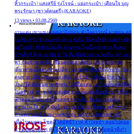
หิ้วกระเป๋า | แสงสุรีย์ รุ่งโรจน์ - แย่งกระเป๋า | เตือนใจ บุญ
พระรักษา (ซาวด์ดนตรี) (KARAOKE)
13 views • 03.08.2569
งานแต่ง เขาแซง แย่งเอาไปก่อน หัวใจอาวรณ์ มาซ่อน อยู่
ในห้องครัว ข้างนอกเจ้าสาว ส่งยิ้ม ให้คนไปทั่ว แต่เรา เฝ้า
อยู่ในครัว ทำตัวเป็นเด็ก ล้างจาน ในเมื่อ เจ้าสาว คือคน
บ้านใกล้ พึ่งพาอาศัย จำใจ ต้องไปช่วยงาน พอถึงเวลา เขา
พา กันเข้าพาขวัญ เพื่อนฝูง เฮฮาดังลั่น แต่เราล้างจาน
เดียวดาย เป็นคนพ่าย บ่มีความหมาย เคียงใจเจ้าบ่าว เป็น
คนพ่าย บ่มีความหมาย เคียงใจเจ้าบ่าว เพื่อนเจ้าสาว ยัง
เป็นบ่ได้ คือคนพ่าย ฮักคน ไม่มีใครสน เขาไม่เห็นคน ที่อยู่
ในครัว เจ้าสาว ก็มัวแต่งตัว สวยเด่น นั่งเคียงเจ้าบ่าว ที่เขา
เฝ้าคอย ใจเต้น หัวใจของเรา ลำเค็ญ ใครจะมองเห็น
ความใน ใจ เศร้า มันร้าวระบม ต้องมาขื่นขม เศร้าตรม
ท่ามความสุขี ช่วยงานเขาแต่ง แต่เรา แล้งมาหลายปี
เมื่อไรหนอจะ โชคดี ได้มีพิธีวิวาห์ หัวใจหล้า คอยไปคอย
มา คือหน้าที่เก่า หัวใจหล้า คอยไปคอยมา คือหน้าที่เก่า