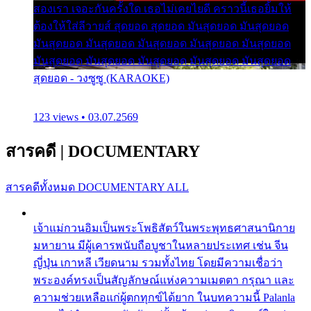
สองเรา เจอะกันครั้งใด เธอไม่เคยไยดี คราวนี้เธอยิ้มให้
ต้องให้ใส่ลีวายส์ สุดยอด สุดยอด มันสุดยอด มันสุดยอด
มันสุดยอด มันสุดยอด มันสุดยอด มันสุดยอด มันสุดยอด
มันสุดยอด มันสุดยอด มันสุดยอด มันสุดยอด มันสุดยอด
สุดยอด - วงซูซู (KARAOKE)
123 views • 03.07.2569
สารคดี
|
DOCUMENTARY
สารคดีทั้งหมด
DOCUMENTARY ALL
เจ้าแม่กวนอิมเป็นพระโพธิสัตว์ในพระพุทธศาสนานิกาย
มหายาน มีผู้เคารพนับถือบูชาในหลายประเทศ เช่น จีน
ญี่ปุ่น เกาหลี เวียดนาม รวมทั้งไทย โดยมีความเชื่อว่า
พระองค์ทรงเป็นสัญลักษณ์แห่งความเมตตา กรุณา และ
ความช่วยเหลือแก่ผู้ตกทุกข์ได้ยาก ในบทความนี้ Palanla