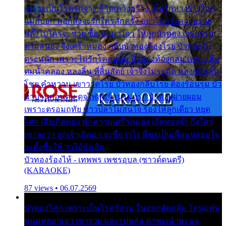
เพราะเป็นโรครักจาง ชีวิตเคว้งคว้าง เมื่อรักห่างร้างไกล
แม่ก็บอก พ่อก็สั่งจะรักใครสักครั้ง อย่าไปหวังความรวย
พลั้งไปใครจะช่วย ซื้อเปลมาไกว ให้ลูกบัวทอง เวรกรรม
ตามสนอง จึงเศร้าหมอง กลีบบัวทองต้องโรย บัวทองไม่
ตระหนัก เพราะไม่รักโคลนตม บัวทองท้องกลม เพราะลืม
ตมน้ำคลอง หลงลิ้น ที่สิ้นสัตย์ เจ้าจึงไม่ระมัด หลงกลิ่นลิ้น
โชย คำหวาน เขาวาดโรย บัวทองกลีบโรย ต้องร้อนรุม บัว
มาบานก่อนตูม ดุจไฟสุมร้อนรุมอุรา บัวทองผ่ายผอม
เพราะตรอมฤทัย ข้าวปลาไม่สนใจ ร้องไห้ลูกเดียว หยุด
โศก เสียเถิดทอง พักความเศร้าหมอง เถิดทองจ๋า ถึงใคร
เขาจะว่า ลูกเจ้าเกิดมา จะชื่อว่าไง พี่ขอเป็นเพื่อนปลอบใจ
จะตั้งชื่อให้ ว่าไอ้บังเอิญ
บัวทองร้องไห้ - เทพพร เพชรอุบล (ซาวด์ดนตรี)
(KARAOKE)
87 views • 06.07.2569
บัวทองโศก เพราะเป็นโรครักรุม ในอกกลัดกลุ้ม โดนแฟน
หนุ่มหลอกเอา เขารวย และรูปหล่อ มาพะเน้าพะนอ