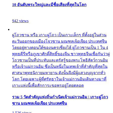
10 อันดับพระใหญ่และมีชื่อเสียงที่สุดในโลก
942 views
ผู่โถวซาน หรือ เกาะผู่โถว เป็นเกาะเล็กๆ ที่ตั้งอยู่ในส่วน
ตะวันออกของเมืองโจวซาน มณฑลเจ้อเจียง ประเทศจีน
โดยอยู่ทางตอนใต้ของนครเซี่ยงไฮ้ ผู่โถวซานเป็น 1 ใน 4
พุทธคีรีหรือภูเขาศักดิ์สิทธิ์ของจีน ชาวพุทธจีนเชื่อกันว่าผู่
โถวซานเป็นที่ประทับและตรัสรู้ของพระโพธิสัตว์กวนอิม
หรือเจ้าแม่กวนอิม ซึ่งเป็นหนึ่งในเทพเจ้าที่สำคัญที่สุดใน
ศาสนาพุทธนิกายมหายาน ดังนั้นจึงมีผู้แสวงบุญจากทั่ว
โลก โดยเฉพาะผู้ที่ศรัทธาในเจ้าแม่กวนอิมเดินทางมาที่
เกาะแห่งนี้เพื่อสักการะขอพรอยู่โดยตลอด
รวม 5 วัดสำคัญแห่งถิ่นกำเนิดเจ้าแม่กวนอิม | เกาะผู่โถว
ซาน มณฑลเจ้อเจียง ประเทศจีน
1,526 views