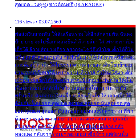
สุดยอด - วงซูซู (ซาวด์ดนตรี) (KARAOKE)
116 views • 03.07.2569
พ่อส่งเงินสามพัน ให้ฉันเรียนราม ได้อีกสักสามพัน ฉันคง
บ๊าย บาย จะไปซื้อกางเกงยีนส์ ลีวายส์มาใส่ เพราะเราเป็น
เด็กใต้ ลีวายส์อย่างเดียว อยากจะโชว์ถึงหิวโซ เด็กใต้ก็ไม่
หวั่น ตกตัวละหลายพัน กัดฟันซื้อมา ให้เด็กเทพเหลียวมอง
และต้องรู้ว่า เด็กใต้ไม่ธรรมดา แต่สุดยอด เดินโยกย้ายเย
ยวน กวนโอ๊ยพอได้ เพราะว่านุ่งลีวายส์ ตัวใหม่ใส่มา เดิน
เข้ามหาลัย จิ๊กโก๊มองหน้า ท่าจะมีปัญหา ไม่พอใจ ได้เป็น
เรื่องแน่นอน แต่ฉันไม่หวั่น เลยแหลงใต้ถามมัน ว่ามัน
พรั่นพรือ มันตอบว่าไม่พรื่อ เปลี่ยนเป็นยิ้มให้ เจอะเด็กใต้
ด้วยกัน ก็เลยรอด สุดยอด สุดยอด สุดยอด มันสุดยอด สุด
ยอด สุดยอด สุดยอด มันสุดยอด แอบหลงรักสาวราม ที่พัก
ห้องเช่า เธอผิวขาวผมยาว ปากแดงแหลงกลาง ถูกสเป็ก
จริงเธอ อยู่ห้องข้างข้าง อยากเข้าไปแหลงกลาง กลัว
ทองแดง กลับจากรามมาเจอ เธอมาซื้อข้าว แต่ก่อนนั้น