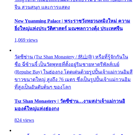
จีน สวนสนุก และการแสดง
New Yuanming Palace | พระราชวังหยวนหมิงใหม่ ความ
ยิ่งใหญ่แห่งประวัติศาสตร์ มณฑลกวางตุ้ง ประเทศจีน
1,069 views
วัดซีซ่าน (Tsz Shan Monastery / 慈山寺) หรือที่รู้จักกันใน
ชื่อ ฉี่ซ้านจี๋ เป็นวัดพุทธที่ตั้งอยู่ริมชายหาดรีพัลส์เบย์
(Repulse Bay) ในฮ่องกง โดดเด่นด้วยรูปปั้นเจ้าแม่กวนอิมสี
ขาวขนาดใหญ่ สูงถึง 76 เมตร ซึ่งเป็นรูปปั้นเจ้าแม่กวนอิม
ที่สูงเป็นอันดับต้นๆ ของโลก
Tsz Shan Monastery | วัดซีซ่าน…งามสง่าเจ้าแม่กวนอิ
มองค์ใหญ่แห่งฮ่องกง
824 views