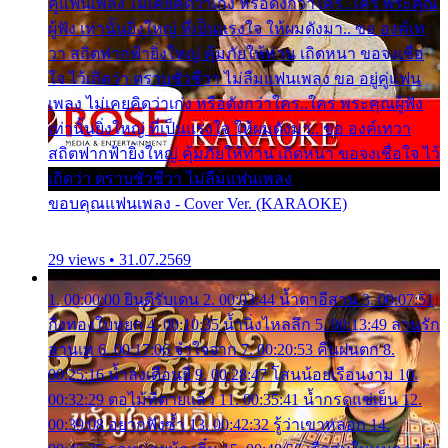
คู่แฟนเพลง ไม่เคยคิดว่าเก่ง หรือดังกว่าใคร..ใคร พระคุณ
ผู้ฟัง เท่านั้นยิ่งใหญ่ ที่เป็นแรงใจ ให้ผมดังมา.. ขอ องค์เท
วา สถิตฟากฟ้ายิ่งใหญ่ คุ้มภัยให้ท่าน เถิดหนา ขอจงเชื่อ
ใจ ไว้เถิดว่า ตราบชั่วชีวา ไม่ลืมแฟนเพลง ขอ อยู่คู่แฟน
เพลง ไม่เคยคิดว่าเก่ง หรือดังกว่าใคร..ใคร พระคุณผู้ฟัง
เท่านั้นยิ่งใหญ่ ที่เป็นแรงใจ ให้ผมดังมา.. ขอ องค์เทวา
สถิตฟากฟ้ายิ่งใหญ่ คุ้มภัยให้ท่าน เถิดหนา ขอจงเชื่อใจ ไว้
เถิดว่า ตราบชั่วชีวา ไม่ลืมแฟนเพลง
ขอบคุณแฟนเพลง - Cover Ver. (KARAOKE)
29 views • 31.07.2569
1. 00:00:00 ยินดีรับเดน 2. 00:03:44 น้ำตาอีสาน 3. 00:07:51
กิ่งทองใบหยก 4. 00:10:35 น้ำนิ่งไหลลึก 5. 00:13:49 ลานรัก
ลานเท 6. 00:17:06 จำใจจาก 7. 00:20:53 คืนฝนตก 8.
00:25:16 น้ำลงเดือนยี่ 9. 00:28:47 โสนน้อยเรือนงาม 10.
00:32:29 ตอไม้ที่ตายแล้ว 11. 00:35:41 น้ำกรดแช่เย็น 12.
00:39:08 อยากฟังซ้ำ 13. 00:42:32 รู้ว่าเขาหลอก 14.