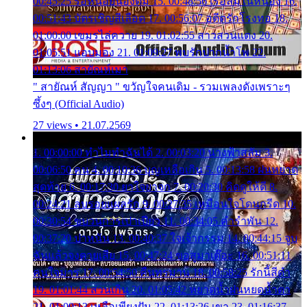
00:45:25 รอหน่อยน้องติ๋ม 15. 00:48:56 เรือล่มในหนอง 16.
00:51:43 บัตรเชิญสีเลือด 17. 00:56:07 อดีตรักโรงทอ 18.
01:00:00 เขมรไล่ควาย 19. 01:02:55 สาวสวนแตง 20.
01:05:51 แอบมอง 21. 01:09:27 พบรักปากน้ำโพ 22.
01:13:06 สายัณห์เมา
" สายัณห์ สัญญา " ขวัญใจคนเดิม - รวมเพลงดังเพราะๆ
ซึ้งๆ (Official Audio)
27 views • 21.07.2569
1. 00:00:00 ทำไมทำฉันได้ 2. 00:03:20 นางฟ้าสลัม 3.
00:06:50 คน 4. 00:10:36 บุญเหลือเกิน 5. 00:13:58 ฝนหยาด
สุดท้าย 6. 00:17:30 ยาใจยาจก 7. 00:20:30 คิดดูให้ดี 8.
00:24:21 ลบรอยแผลรัก 9. 00:27:35 เหมือนใจโดนกรีด 10.
00:30:54 ขบวนการเปาเปียว 11. 00:34:05 คำรำพัน 12.
00:37:20 ปาหนัน 13. 00:40:37 ใจเจ้ากรรม 14. 00:44:15 จูบ
ฉันแล้วจงตายเสีย 15. 00:47:24 ขอสูมาเต๊อะ 16. 00:51:11
คนใจมาร 17. 00:54:50 คืนทรมาน 18. 00:58:25 รักนี้สีดำ
19. 01:01:44 ส่วนเกิน 20. 01:05:42 หยาดน้ำฝนหยดน้ำตา
21. 01:09:13 เหลือเพียงฝัน 22. 01:13:26 เขา 23. 01:16:37