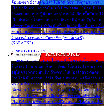
คือหยังเขา มีงานแต่งแล้ว ไปล้างแต่จาน ดั่งถูกประหาร
เมื่อเขาชื่นบาน แต่เราขื่นขม โอ้ รัก ลอยลม ไม่สม ดัง ใจ
ล้างจานคอยคู่ ไม่รู้ อีกนานเท่าใด จะได้ เลื่อนขั้นบันได ได้
เป็น ตำแหน่งเจ้าสาว มันเหงา เห็นเขามีคู่ ซมดู มีคู่ก็ม่วน
เข้าพาขวัญ เสียงโห่ตึงตึง มันซึ้ง อยู่แก่ใจ มื้อใด๋หนอ สิเป็น
งานเฮา มัวซอยเขา ใจเฮาซิด้าน มันทรมาน จับจาน เอย…
ล้างจานในงานแต่ง - Cover Ver. (ซาวด์ดนตรี)
(KARAOKE)
21 views • 03.08.2569
งานแต่ง เขาแซง แย่งเอาไปก่อน หัวใจอาวรณ์ มาซ่อน อยู่
ในห้องครัว ข้างนอกเจ้าสาว ส่งยิ้ม ให้คนไปทั่ว แต่เรา เฝ้า
อยู่ในครัว ทำตัวเป็นเด็ก ล้างจาน ในเมื่อ เจ้าสาว คือคน
บ้านใกล้ พึ่งพาอาศัย จำใจ ต้องไปช่วยงาน พอถึงเวลา เขา
พา กันเข้าพาขวัญ เพื่อนฝูง เฮฮาดังลั่น แต่เราล้างจาน
เดียวดาย เป็นคนพ่าย บ่มีความหมาย เคียงใจเจ้าบ่าว เป็น
คนพ่าย บ่มีความหมาย เคียงใจเจ้าบ่าว เพื่อนเจ้าสาว ยัง
เป็นบ่ได้ คือคนพ่าย ฮักคน ไม่มีใครสน เขาไม่เห็นคน ที่อยู่