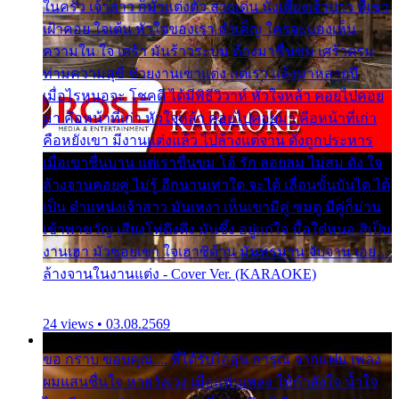
ในครัว เจ้าสาว ก็มัวแต่งตัว สวยเด่น นั่งเคียงเจ้าบ่าว ที่เขา
เฝ้าคอย ใจเต้น หัวใจของเรา ลำเค็ญ ใครจะมองเห็น
ความใน ใจ เศร้า มันร้าวระบม ต้องมาขื่นขม เศร้าตรม
ท่ามความสุขี ช่วยงานเขาแต่ง แต่เรา แล้งมาหลายปี
เมื่อไรหนอจะ โชคดี ได้มีพิธีวิวาห์ หัวใจหล้า คอยไปคอย
มา คือหน้าที่เก่า หัวใจหล้า คอยไปคอยมา คือหน้าที่เก่า
คือหยังเขา มีงานแต่งแล้ว ไปล้างแต่จาน ดั่งถูกประหาร
เมื่อเขาชื่นบาน แต่เราขื่นขม โอ้ รัก ลอยลม ไม่สม ดัง ใจ
ล้างจานคอยคู่ ไม่รู้ อีกนานเท่าใด จะได้ เลื่อนขั้นบันได ได้
เป็น ตำแหน่งเจ้าสาว มันเหงา เห็นเขามีคู่ ซมดู มีคู่ก็ม่วน
เข้าพาขวัญ เสียงโห่ตึงตึง มันซึ้ง อยู่แก่ใจ มื้อใด๋หนอ สิเป็น
งานเฮา มัวซอยเขา ใจเฮาซิด้าน มันทรมาน จับจาน เอย…
ล้างจานในงานแต่ง - Cover Ver. (KARAOKE)
24 views • 03.08.2569
ขอ กราบ ขอบคุณ.... ที่ได้รับไออุ่น การุณ จากแฟน เพลง
ผมแสนชื่นใจ หายวังเวง เมื่อแฟนเพลง ให้กำลังใจ น้ำใจ