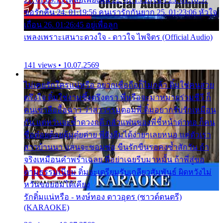
ขอรักคืน 24. 01:19:56 คนเรารักกันยาก 25. 01:23:06 หัวใจ
เถื่อน 26. 01:26:45 อยู่เพื่อลูก
เพลงเพราะเสนาะดวงใจ - ดาวใจ ไพจิตร (Official Audio)
141 views • 10.07.2569
ไม่เคยรักใครแน่หรือ อยากเชื่อถือก็ไม่กล้า ติ๋มใช่คนสวย
ตรึงใจ ติ๋มใช่งามซึ้งตรึงตรา พี่หรือจะมาหมายร่วมชีวี ก็
คนเขาลืออื้อฉาว ว่าสาวๆรุมตอมพี่ ติ๋มอยากรับรักเหมือน
กัน แต่หวั่นจะช้ำดวงฤดี กลัวแฟนของพี่ชี้หน้าด่าทอ ก็คน
ชื่อต๋อยต้อยตุ้มตุ๋ยต่าย พี่ยังลืมได้ง่ายๆเลยหนอ แค่ตัวเรา
สาวบ้านนา แสนจะซอมซ่อ ขืนรักขืนรอคงช้ำสักวัน ถ้า
จริงเหมือนคำพร่ำเฉลย พี่อย่าเฉยรีบมาหมั้น ถ้าพี่สู่ขอ
ตามธรรมเนียม ติ๋มจะเตรียมรับเกลียวสัมพันธ์ ผิดหวังไม่
หวั่นขอยอมได้เคียง
รักติ๋มแน่หรือ - หงษ์ทอง ดาวอุดร (ซาวด์ดนตรี)
(KARAOKE)