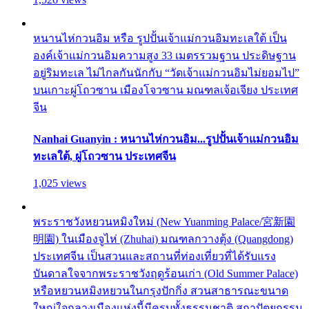
หนานไห่กวนอิม หรือ รูปปั้นเจ้าแม่กวนอิมทะเลใต้ เป็น
องค์เจ้าแม่กวนอิมความสูง 33 เมตรรวมฐาน ประดิษฐาน
อยู่ริมทะเล ไม่ไกลกันนักกับ “วัดเจ้าแม่กวนอิมไม่ยอมไป”
บนเกาะผู่โถวซาน เมืองโจวซาน มณฑลเจ้อเจียง ประเทศ
จีน
Nanhai Guanyin : หนานไห่กวนอิม...รูปปั้นเจ้าแม่กวนอิม
ทะเลใต้, ผู่โถวซาน ประเทศจีน
1,025 views
พระราชวังหยวนหมิงใหม่ (New Yuanming Palace/宮新園
明園) ในเมืองจูไห่ (Zhuhai) มณฑลกวางตุ้ง (Quangdong)
ประเทศจีน เป็นสวนและสถานที่ท่องเที่ยวที่ได้รับแรง
บันดาลใจจากพระราชวังฤดูร้อนเก่า (Old Summer Palace)
หรือหยวนหมิงหยวนในกรุงปักกิ่ง สวนสาธารณะขนาด
ใหญ่ใจกลางเมืองแห่งนี้มีครบทั้งธรรมชาติ สถาปัตยกรรม