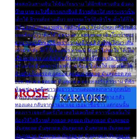
พ่อส่งเงินสามพัน ให้ฉันเรียนราม ได้อีกสักสามพัน ฉันคง
บ๊าย บาย จะไปซื้อกางเกงยีนส์ ลีวายส์มาใส่ เพราะเราเป็น
เด็กใต้ ลีวายส์อย่างเดียว อยากจะโชว์ถึงหิวโซ เด็กใต้ก็ไม่
หวั่น ตกตัวละหลายพัน กัดฟันซื้อมา ให้เด็กเทพเหลียวมอง
และต้องรู้ว่า เด็กใต้ไม่ธรรมดา แต่สุดยอด เดินโยกย้ายเย
ยวน กวนโอ๊ยพอได้ เพราะว่านุ่งลีวายส์ ตัวใหม่ใส่มา เดิน
เข้ามหาลัย จิ๊กโก๊มองหน้า ท่าจะมีปัญหา ไม่พอใจ ได้เป็น
เรื่องแน่นอน แต่ฉันไม่หวั่น เลยแหลงใต้ถามมัน ว่ามัน
พรั่นพรือ มันตอบว่าไม่พรื่อ เปลี่ยนเป็นยิ้มให้ เจอะเด็กใต้
ด้วยกัน ก็เลยรอด สุดยอด สุดยอด สุดยอด มันสุดยอด สุด
ยอด สุดยอด สุดยอด มันสุดยอด แอบหลงรักสาวราม ที่พัก
ห้องเช่า เธอผิวขาวผมยาว ปากแดงแหลงกลาง ถูกสเป็ก
จริงเธอ อยู่ห้องข้างข้าง อยากเข้าไปแหลงกลาง กลัว
ทองแดง กลับจากรามมาเจอ เธอมาซื้อข้าว แต่ก่อนนั้น
สองเรา เจอะกันครั้งใด เธอไม่เคยไยดี คราวนี้เธอยิ้มให้
ต้องให้ใส่ลีวายส์ สุดยอด สุดยอด มันสุดยอด มันสุดยอด
มันสุดยอด มันสุดยอด มันสุดยอด มันสุดยอด มันสุดยอด
มันสุดยอด มันสุดยอด มันสุดยอด มันสุดยอด มันสุดยอด