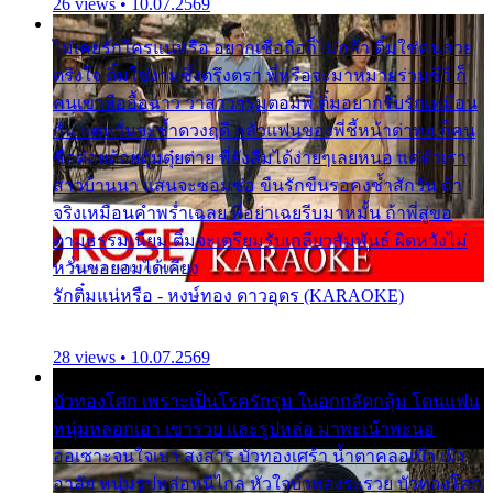
26 views • 10.07.2569
ไม่เคยรักใครแน่หรือ อยากเชื่อถือก็ไม่กล้า ติ๋มใช่คนสวย
ตรึงใจ ติ๋มใช่งามซึ้งตรึงตรา พี่หรือจะมาหมายร่วมชีวี ก็
คนเขาลืออื้อฉาว ว่าสาวๆรุมตอมพี่ ติ๋มอยากรับรักเหมือน
กัน แต่หวั่นจะช้ำดวงฤดี กลัวแฟนของพี่ชี้หน้าด่าทอ ก็คน
ชื่อต๋อยต้อยตุ้มตุ๋ยต่าย พี่ยังลืมได้ง่ายๆเลยหนอ แค่ตัวเรา
สาวบ้านนา แสนจะซอมซ่อ ขืนรักขืนรอคงช้ำสักวัน ถ้า
จริงเหมือนคำพร่ำเฉลย พี่อย่าเฉยรีบมาหมั้น ถ้าพี่สู่ขอ
ตามธรรมเนียม ติ๋มจะเตรียมรับเกลียวสัมพันธ์ ผิดหวังไม่
หวั่นขอยอมได้เคียง
รักติ๋มแน่หรือ - หงษ์ทอง ดาวอุดร (KARAOKE)
28 views • 10.07.2569
บัวทองโศก เพราะเป็นโรครักรุม ในอกกลัดกลุ้ม โดนแฟน
หนุ่มหลอกเอา เขารวย และรูปหล่อ มาพะเน้าพะนอ
ออเซาะจนใจเบา สงสาร บัวทองเศร้า น้ำตาคลอเบ้า เฝ้า
อาลัย หนุ่มรูปหล่อหนีไกล หัวใจบัวทองระรวย บัวทองโศก