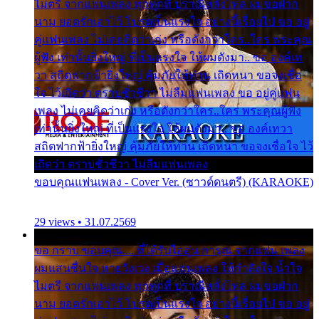
ไมตรี จากแฟนเพลง ทุกทุกที่ ปราณีหลั่งไหล ผมขอฝาก
นาม ยอดรักเอาไว้ โปรดเป็นแรงใจ อย่างนี้เรื่อยไป ขอ อยู่
คู่แฟนเพลง ไม่เคยคิดว่าเก่ง หรือดังกว่าใคร..ใคร พระคุณ
ผู้ฟัง เท่านั้นยิ่งใหญ่ ที่เป็นแรงใจ ให้ผมดังมา.. ขอ องค์เท
วา สถิตฟากฟ้ายิ่งใหญ่ คุ้มภัยให้ท่าน เถิดหนา ขอจงเชื่อ
ใจ ไว้เถิดว่า ตราบชั่วชีวา ไม่ลืมแฟนเพลง ขอ อยู่คู่แฟน
เพลง ไม่เคยคิดว่าเก่ง หรือดังกว่าใคร..ใคร พระคุณผู้ฟัง
เท่านั้นยิ่งใหญ่ ที่เป็นแรงใจ ให้ผมดังมา.. ขอ องค์เทวา
สถิตฟากฟ้ายิ่งใหญ่ คุ้มภัยให้ท่าน เถิดหนา ขอจงเชื่อใจ ไว้
เถิดว่า ตราบชั่วชีวา ไม่ลืมแฟนเพลง
ขอบคุณแฟนเพลง - Cover Ver. (ซาวด์ดนตรี) (KARAOKE)
29 views • 31.07.2569
ขอ กราบ ขอบคุณ.... ที่ได้รับไออุ่น การุณ จากแฟน เพลง
ผมแสนชื่นใจ หายวังเวง เมื่อแฟนเพลง ให้กำลังใจ น้ำใจ
ไมตรี จากแฟนเพลง ทุกทุกที่ ปราณีหลั่งไหล ผมขอฝาก
นาม ยอดรักเอาไว้ โปรดเป็นแรงใจ อย่างนี้เรื่อยไป ขอ อยู่