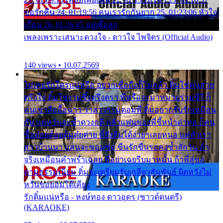
ขอรักคืน 24. 01:19:56 คนเรารักกันยาก 25. 01:23:06 หัวใจ
เถื่อน 26. 01:26:45 อยู่เพื่อลูก
เพลงเพราะเสนาะดวงใจ - ดาวใจ ไพจิตร (Official Audio)
140 views • 10.07.2569
ไม่เคยรักใครแน่หรือ อยากเชื่อถือก็ไม่กล้า ติ๋มใช่คนสวย
ตรึงใจ ติ๋มใช่งามซึ้งตรึงตรา พี่หรือจะมาหมายร่วมชีวี ก็
คนเขาลืออื้อฉาว ว่าสาวๆรุมตอมพี่ ติ๋มอยากรับรักเหมือน
กัน แต่หวั่นจะช้ำดวงฤดี กลัวแฟนของพี่ชี้หน้าด่าทอ ก็คน
ชื่อต๋อยต้อยตุ้มตุ๋ยต่าย พี่ยังลืมได้ง่ายๆเลยหนอ แค่ตัวเรา
สาวบ้านนา แสนจะซอมซ่อ ขืนรักขืนรอคงช้ำสักวัน ถ้า
จริงเหมือนคำพร่ำเฉลย พี่อย่าเฉยรีบมาหมั้น ถ้าพี่สู่ขอ
ตามธรรมเนียม ติ๋มจะเตรียมรับเกลียวสัมพันธ์ ผิดหวังไม่
หวั่นขอยอมได้เคียง
รักติ๋มแน่หรือ - หงษ์ทอง ดาวอุดร (ซาวด์ดนตรี)
(KARAOKE)