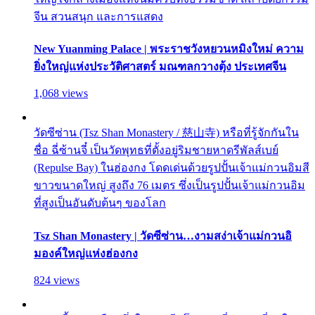
จีน สวนสนุก และการแสดง
New Yuanming Palace | พระราชวังหยวนหมิงใหม่ ความ
ยิ่งใหญ่แห่งประวัติศาสตร์ มณฑลกวางตุ้ง ประเทศจีน
1,068 views
วัดซีซ่าน (Tsz Shan Monastery / 慈山寺) หรือที่รู้จักกันใน
ชื่อ ฉี่ซ้านจี๋ เป็นวัดพุทธที่ตั้งอยู่ริมชายหาดรีพัลส์เบย์
(Repulse Bay) ในฮ่องกง โดดเด่นด้วยรูปปั้นเจ้าแม่กวนอิมสี
ขาวขนาดใหญ่ สูงถึง 76 เมตร ซึ่งเป็นรูปปั้นเจ้าแม่กวนอิม
ที่สูงเป็นอันดับต้นๆ ของโลก
Tsz Shan Monastery | วัดซีซ่าน…งามสง่าเจ้าแม่กวนอิ
มองค์ใหญ่แห่งฮ่องกง
824 views