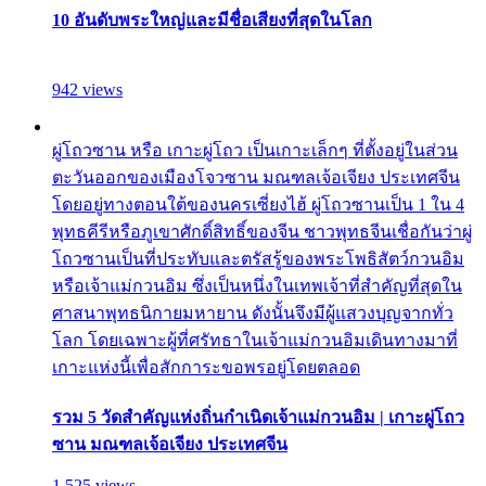
10 อันดับพระใหญ่และมีชื่อเสียงที่สุดในโลก
942 views
ผู่โถวซาน หรือ เกาะผู่โถว เป็นเกาะเล็กๆ ที่ตั้งอยู่ในส่วน
ตะวันออกของเมืองโจวซาน มณฑลเจ้อเจียง ประเทศจีน
โดยอยู่ทางตอนใต้ของนครเซี่ยงไฮ้ ผู่โถวซานเป็น 1 ใน 4
พุทธคีรีหรือภูเขาศักดิ์สิทธิ์ของจีน ชาวพุทธจีนเชื่อกันว่าผู่
โถวซานเป็นที่ประทับและตรัสรู้ของพระโพธิสัตว์กวนอิม
หรือเจ้าแม่กวนอิม ซึ่งเป็นหนึ่งในเทพเจ้าที่สำคัญที่สุดใน
ศาสนาพุทธนิกายมหายาน ดังนั้นจึงมีผู้แสวงบุญจากทั่ว
โลก โดยเฉพาะผู้ที่ศรัทธาในเจ้าแม่กวนอิมเดินทางมาที่
เกาะแห่งนี้เพื่อสักการะขอพรอยู่โดยตลอด
รวม 5 วัดสำคัญแห่งถิ่นกำเนิดเจ้าแม่กวนอิม | เกาะผู่โถว
ซาน มณฑลเจ้อเจียง ประเทศจีน
1,525 views