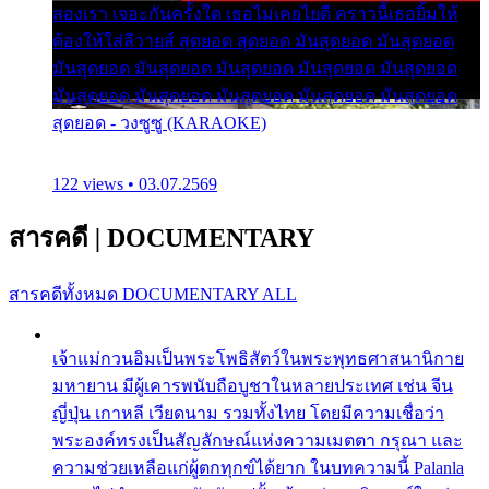
สองเรา เจอะกันครั้งใด เธอไม่เคยไยดี คราวนี้เธอยิ้มให้
ต้องให้ใส่ลีวายส์ สุดยอด สุดยอด มันสุดยอด มันสุดยอด
มันสุดยอด มันสุดยอด มันสุดยอด มันสุดยอด มันสุดยอด
มันสุดยอด มันสุดยอด มันสุดยอด มันสุดยอด มันสุดยอด
สุดยอด - วงซูซู (KARAOKE)
122 views • 03.07.2569
สารคดี
|
DOCUMENTARY
สารคดีทั้งหมด
DOCUMENTARY ALL
เจ้าแม่กวนอิมเป็นพระโพธิสัตว์ในพระพุทธศาสนานิกาย
มหายาน มีผู้เคารพนับถือบูชาในหลายประเทศ เช่น จีน
ญี่ปุ่น เกาหลี เวียดนาม รวมทั้งไทย โดยมีความเชื่อว่า
พระองค์ทรงเป็นสัญลักษณ์แห่งความเมตตา กรุณา และ
ความช่วยเหลือแก่ผู้ตกทุกข์ได้ยาก ในบทความนี้ Palanla