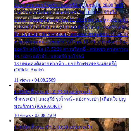
24:27 สามเณรกำพร้า - แสงสุรีย์ รุ่งโรจน์ 10. 28:08 ไม่มี
เวลาไปหาเมียน้อย - ยอดรัก สลักใจ 11. 31:29 ชีวิตไอ้
ธรรม - ศรเพชร ศรสุพรรณ 12. 35:26 ทหารอากาศขาดรัก
- แสงสุรีย์ รุ่งโรจน์ 13. 39:01 คนหัวใจโทรม - ยอดรัก สลัก
ใจ 14. 42:49 ไอ้หวังตายแน่ - ศรเพชร ศรสุพรรณ 15. 46:35
ธาตุแท้ของเธอ - แสงสุรีย์ รุ่งโรจน์ 16. 49:57 กำนันกำใน -
ยอดรัก สลักใจ 17. 52:29 สาวบริสุทธิ์ - ศรเพชร ศรสุพรรณ
18. 56:05 แต๋วจ๋า - แสงสุรีย์ รุ่งโรจน์
18 บทเพลงดังจากฟากฟ้า - ยอดรัก/ศรเพชร/แสงสุรีย์
(Official Audio)
11 views • 04.08.2569
1. 00:00 หิ้วกระเป๋า 2. 03:30 แย่งกระเป๋า
หิ้วกระเป๋า | แสงสุรีย์ รุ่งโรจน์ - แย่งกระเป๋า | เตือนใจ บุญ
พระรักษา (KARAOKE)
10 views • 03.08.2569
1. 00:00 หิ้วกระเป๋า 2. 03:30 แย่งกระเป๋า