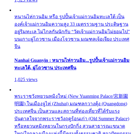
หนานไห่กวนอิม หรือ รูปปั้นเจ้าแม่กวนอิมทะเลใต้ เป็น
องค์เจ้าแม่กวนอิมความสูง 33 เมตรรวมฐาน ประดิษฐาน
อยู่ริมทะเล ไม่ไกลกันนักกับ “วัดเจ้าแม่กวนอิมไม่ยอมไป”
บนเกาะผู่โถวซาน เมืองโจวซาน มณฑลเจ้อเจียง ประเทศ
จีน
Nanhai Guanyin : หนานไห่กวนอิม...รูปปั้นเจ้าแม่กวนอิม
ทะเลใต้, ผู่โถวซาน ประเทศจีน
1,025 views
พระราชวังหยวนหมิงใหม่ (New Yuanming Palace/宮新園
明園) ในเมืองจูไห่ (Zhuhai) มณฑลกวางตุ้ง (Quangdong)
ประเทศจีน เป็นสวนและสถานที่ท่องเที่ยวที่ได้รับแรง
บันดาลใจจากพระราชวังฤดูร้อนเก่า (Old Summer Palace)
หรือหยวนหมิงหยวนในกรุงปักกิ่ง สวนสาธารณะขนาด
ใหญ่ใจกลางเมืองแห่งนี้มีครบทั้งธรรมชาติ สถาปัตยกรรม