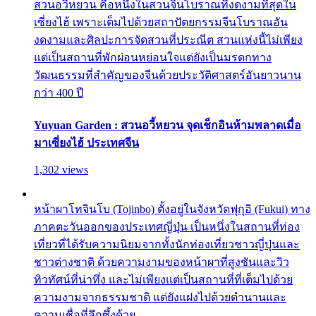
สวนอวี้หยวน คือหนึ่งในสวนจีนโบราณที่งดงามที่สุดใน
เซี่ยงไฮ้ เพราะเต็มไปด้วยสถาปัตยกรรมจีนโบราณอัน
งดงามและศิลปะการจัดสวนที่ประณีต สวนแห่งนี้ไม่เพียง
แต่เป็นสถานที่พักผ่อนหย่อนใจแต่ยังเป็นมรดกทาง
วัฒนธรรมที่สำคัญของจีนด้วยประวัติศาสตร์อันยาวนาน
กว่า 400 ปี
Yuyuan Garden : สวนอวี้หยวน จุดเช็กอินห้ามพลาดเมื่อ
มาเซี่ยงไฮ้ ประเทศจีน
1,302 views
หน้าผาโทจินโบ (Tojinbo) ตั้งอยู่ในจังหวัดฟุกุอิ (Fukui) ทาง
ภาคตะวันออกของประเทศญี่ปุ่น เป็นหนึ่งในสถานที่ท่อง
เที่ยวที่ได้รับความนิยมจากทั้งนักท่องเที่ยวชาวญี่ปุ่นและ
ชาวต่างชาติ ด้วยความงามของหน้าผาที่สูงชันและวิว
ทิวทัศน์ที่น่าทึ่ง และไม่เพียงแต่เป็นสถานที่ที่เต็มไปด้วย
ความงามจากธรรมชาติ แต่ยังแฝงไปด้วยตำนานและ
ความเชื่อที่ลึกซึ้งด้วย