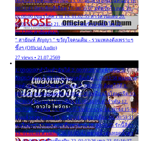
00:45:25 รอหน่อยน้องติ๋ม 15. 00:48:56 เรือล่มในหนอง 16.
00:51:43 บัตรเชิญสีเลือด 17. 00:56:07 อดีตรักโรงทอ 18.
01:00:00 เขมรไล่ควาย 19. 01:02:55 สาวสวนแตง 20.
01:05:51 แอบมอง 21. 01:09:27 พบรักปากน้ำโพ 22.
01:13:06 สายัณห์เมา
" สายัณห์ สัญญา " ขวัญใจคนเดิม - รวมเพลงดังเพราะๆ
ซึ้งๆ (Official Audio)
27 views • 21.07.2569
1. 00:00:00 ทำไมทำฉันได้ 2. 00:03:20 นางฟ้าสลัม 3.
00:06:50 คน 4. 00:10:36 บุญเหลือเกิน 5. 00:13:58 ฝนหยาด
สุดท้าย 6. 00:17:30 ยาใจยาจก 7. 00:20:30 คิดดูให้ดี 8.
00:24:21 ลบรอยแผลรัก 9. 00:27:35 เหมือนใจโดนกรีด 10.
00:30:54 ขบวนการเปาเปียว 11. 00:34:05 คำรำพัน 12.
00:37:20 ปาหนัน 13. 00:40:37 ใจเจ้ากรรม 14. 00:44:15 จูบ
ฉันแล้วจงตายเสีย 15. 00:47:24 ขอสูมาเต๊อะ 16. 00:51:11
คนใจมาร 17. 00:54:50 คืนทรมาน 18. 00:58:25 รักนี้สีดำ
19. 01:01:44 ส่วนเกิน 20. 01:05:42 หยาดน้ำฝนหยดน้ำตา
21. 01:09:13 เหลือเพียงฝัน 22. 01:13:26 เขา 23. 01:16:37