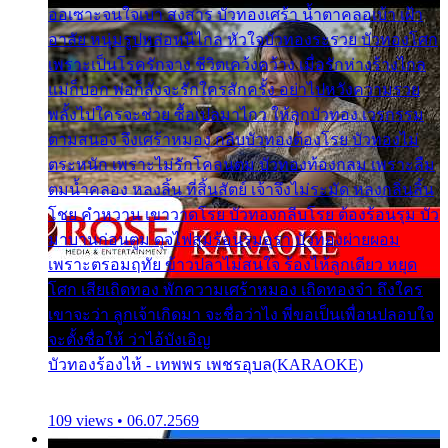
ออเซาะจนใจเบา สงสาร บัวทองเศร้า น้ำตาคลอเบ้า เฝ้า
อาลัย หนุ่มรูปหล่อหนีไกล หัวใจบัวทองระรวย บัวทองโศก
เพราะเป็นโรครักจาง ชีวิตเคว้งคว้าง เมื่อรักห่างร้างไกล
แม่ก็บอก พ่อก็สั่งจะรักใครสักครั้ง อย่าไปหวังความรวย
พลั้งไปใครจะช่วย ซื้อเปลมาไกว ให้ลูกบัวทอง เวรกรรม
ตามสนอง จึงเศร้าหมอง กลีบบัวทองต้องโรย บัวทองไม่
ตระหนัก เพราะไม่รักโคลนตม บัวทองท้องกลม เพราะลืม
ตมน้ำคลอง หลงลิ้น ที่สิ้นสัตย์ เจ้าจึงไม่ระมัด หลงกลิ่นลิ้น
โชย คำหวาน เขาวาดโรย บัวทองกลีบโรย ต้องร้อนรุม บัว
มาบานก่อนตูม ดุจไฟสุมร้อนรุมอุรา บัวทองผ่ายผอม
เพราะตรอมฤทัย ข้าวปลาไม่สนใจ ร้องไห้ลูกเดียว หยุด
โศก เสียเถิดทอง พักความเศร้าหมอง เถิดทองจ๋า ถึงใคร
เขาจะว่า ลูกเจ้าเกิดมา จะชื่อว่าไง พี่ขอเป็นเพื่อนปลอบใจ
จะตั้งชื่อให้ ว่าไอ้บังเอิญ
บัวทองร้องไห้ - เทพพร เพชรอุบล(KARAOKE)
109 views • 06.07.2569