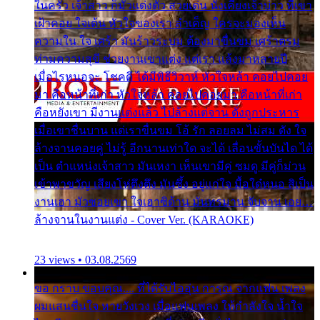
ในครัว เจ้าสาว ก็มัวแต่งตัว สวยเด่น นั่งเคียงเจ้าบ่าว ที่เขา
เฝ้าคอย ใจเต้น หัวใจของเรา ลำเค็ญ ใครจะมองเห็น
ความใน ใจ เศร้า มันร้าวระบม ต้องมาขื่นขม เศร้าตรม
ท่ามความสุขี ช่วยงานเขาแต่ง แต่เรา แล้งมาหลายปี
เมื่อไรหนอจะ โชคดี ได้มีพิธีวิวาห์ หัวใจหล้า คอยไปคอย
มา คือหน้าที่เก่า หัวใจหล้า คอยไปคอยมา คือหน้าที่เก่า
คือหยังเขา มีงานแต่งแล้ว ไปล้างแต่จาน ดั่งถูกประหาร
เมื่อเขาชื่นบาน แต่เราขื่นขม โอ้ รัก ลอยลม ไม่สม ดัง ใจ
ล้างจานคอยคู่ ไม่รู้ อีกนานเท่าใด จะได้ เลื่อนขั้นบันได ได้
เป็น ตำแหน่งเจ้าสาว มันเหงา เห็นเขามีคู่ ซมดู มีคู่ก็ม่วน
เข้าพาขวัญ เสียงโห่ตึงตึง มันซึ้ง อยู่แก่ใจ มื้อใด๋หนอ สิเป็น
งานเฮา มัวซอยเขา ใจเฮาซิด้าน มันทรมาน จับจาน เอย…
ล้างจานในงานแต่ง - Cover Ver. (KARAOKE)
23 views • 03.08.2569
ขอ กราบ ขอบคุณ.... ที่ได้รับไออุ่น การุณ จากแฟน เพลง
ผมแสนชื่นใจ หายวังเวง เมื่อแฟนเพลง ให้กำลังใจ น้ำใจ