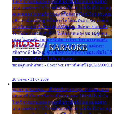
ไมตรี จากแฟนเพลง ทุกทุกที่ ปราณีหลั่งไหล ผมขอฝาก
นาม ยอดรักเอาไว้ โปรดเป็นแรงใจ อย่างนี้เรื่อยไป ขอ อยู่
คู่แฟนเพลง ไม่เคยคิดว่าเก่ง หรือดังกว่าใคร..ใคร พระคุณ
ผู้ฟัง เท่านั้นยิ่งใหญ่ ที่เป็นแรงใจ ให้ผมดังมา.. ขอ องค์เท
วา สถิตฟากฟ้ายิ่งใหญ่ คุ้มภัยให้ท่าน เถิดหนา ขอจงเชื่อ
ใจ ไว้เถิดว่า ตราบชั่วชีวา ไม่ลืมแฟนเพลง ขอ อยู่คู่แฟน
เพลง ไม่เคยคิดว่าเก่ง หรือดังกว่าใคร..ใคร พระคุณผู้ฟัง
เท่านั้นยิ่งใหญ่ ที่เป็นแรงใจ ให้ผมดังมา.. ขอ องค์เทวา
สถิตฟากฟ้ายิ่งใหญ่ คุ้มภัยให้ท่าน เถิดหนา ขอจงเชื่อใจ ไว้
เถิดว่า ตราบชั่วชีวา ไม่ลืมแฟนเพลง
ขอบคุณแฟนเพลง - Cover Ver. (ซาวด์ดนตรี) (KARAOKE)
26 views • 31.07.2569
ขอ กราบ ขอบคุณ.... ที่ได้รับไออุ่น การุณ จากแฟน เพลง
ผมแสนชื่นใจ หายวังเวง เมื่อแฟนเพลง ให้กำลังใจ น้ำใจ
ไมตรี จากแฟนเพลง ทุกทุกที่ ปราณีหลั่งไหล ผมขอฝาก
นาม ยอดรักเอาไว้ โปรดเป็นแรงใจ อย่างนี้เรื่อยไป ขอ อยู่