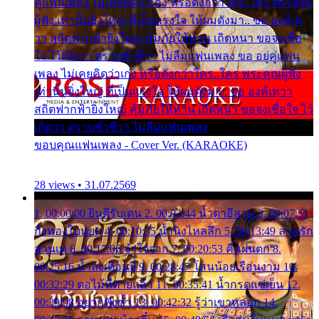
คู่แฟนเพลง ไม่เคยคิดว่าเก่ง หรือดังกว่าใคร..ใคร พระคุณ
ผู้ฟัง เท่านั้นยิ่งใหญ่ ที่เป็นแรงใจ ให้ผมดังมา.. ขอ องค์เท
วา สถิตฟากฟ้ายิ่งใหญ่ คุ้มภัยให้ท่าน เถิดหนา ขอจงเชื่อ
ใจ ไว้เถิดว่า ตราบชั่วชีวา ไม่ลืมแฟนเพลง ขอ อยู่คู่แฟน
เพลง ไม่เคยคิดว่าเก่ง หรือดังกว่าใคร..ใคร พระคุณผู้ฟัง
เท่านั้นยิ่งใหญ่ ที่เป็นแรงใจ ให้ผมดังมา.. ขอ องค์เทวา
สถิตฟากฟ้ายิ่งใหญ่ คุ้มภัยให้ท่าน เถิดหนา ขอจงเชื่อใจ ไว้
เถิดว่า ตราบชั่วชีวา ไม่ลืมแฟนเพลง
ขอบคุณแฟนเพลง - Cover Ver. (KARAOKE)
28 views • 31.07.2569
1. 00:00:00 ยินดีรับเดน 2. 00:03:44 น้ำตาอีสาน 3. 00:07:51
กิ่งทองใบหยก 4. 00:10:35 น้ำนิ่งไหลลึก 5. 00:13:49 ลานรัก
ลานเท 6. 00:17:06 จำใจจาก 7. 00:20:53 คืนฝนตก 8.
00:25:16 น้ำลงเดือนยี่ 9. 00:28:47 โสนน้อยเรือนงาม 10.
00:32:29 ตอไม้ที่ตายแล้ว 11. 00:35:41 น้ำกรดแช่เย็น 12.
00:39:08 อยากฟังซ้ำ 13. 00:42:32 รู้ว่าเขาหลอก 14.