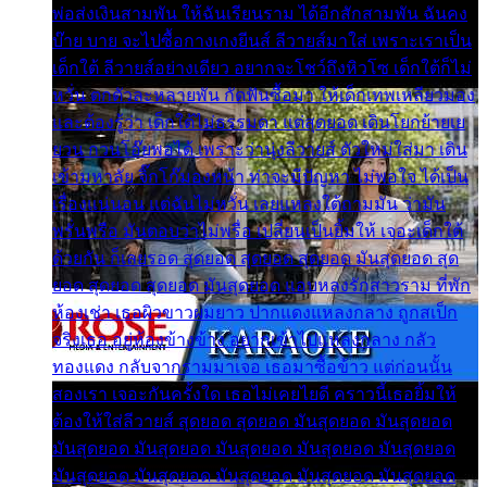
พ่อส่งเงินสามพัน ให้ฉันเรียนราม ได้อีกสักสามพัน ฉันคง
บ๊าย บาย จะไปซื้อกางเกงยีนส์ ลีวายส์มาใส่ เพราะเราเป็น
เด็กใต้ ลีวายส์อย่างเดียว อยากจะโชว์ถึงหิวโซ เด็กใต้ก็ไม่
หวั่น ตกตัวละหลายพัน กัดฟันซื้อมา ให้เด็กเทพเหลียวมอง
และต้องรู้ว่า เด็กใต้ไม่ธรรมดา แต่สุดยอด เดินโยกย้ายเย
ยวน กวนโอ๊ยพอได้ เพราะว่านุ่งลีวายส์ ตัวใหม่ใส่มา เดิน
เข้ามหาลัย จิ๊กโก๊มองหน้า ท่าจะมีปัญหา ไม่พอใจ ได้เป็น
เรื่องแน่นอน แต่ฉันไม่หวั่น เลยแหลงใต้ถามมัน ว่ามัน
พรั่นพรือ มันตอบว่าไม่พรื่อ เปลี่ยนเป็นยิ้มให้ เจอะเด็กใต้
ด้วยกัน ก็เลยรอด สุดยอด สุดยอด สุดยอด มันสุดยอด สุด
ยอด สุดยอด สุดยอด มันสุดยอด แอบหลงรักสาวราม ที่พัก
ห้องเช่า เธอผิวขาวผมยาว ปากแดงแหลงกลาง ถูกสเป็ก
จริงเธอ อยู่ห้องข้างข้าง อยากเข้าไปแหลงกลาง กลัว
ทองแดง กลับจากรามมาเจอ เธอมาซื้อข้าว แต่ก่อนนั้น
สองเรา เจอะกันครั้งใด เธอไม่เคยไยดี คราวนี้เธอยิ้มให้
ต้องให้ใส่ลีวายส์ สุดยอด สุดยอด มันสุดยอด มันสุดยอด
มันสุดยอด มันสุดยอด มันสุดยอด มันสุดยอด มันสุดยอด
มันสุดยอด มันสุดยอด มันสุดยอด มันสุดยอด มันสุดยอด