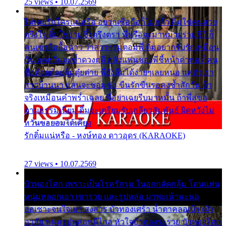
25 views • 10.07.2569
ไม่เคยรักใครแน่หรือ อยากเชื่อถือก็ไม่กล้า ติ๋มใช่คนสวย
ตรึงใจ ติ๋มใช่งามซึ้งตรึงตรา พี่หรือจะมาหมายร่วมชีวี ก็
คนเขาลืออื้อฉาว ว่าสาวๆรุมตอมพี่ ติ๋มอยากรับรักเหมือน
กัน แต่หวั่นจะช้ำดวงฤดี กลัวแฟนของพี่ชี้หน้าด่าทอ ก็คน
ชื่อต๋อยต้อยตุ้มตุ๋ยต่าย พี่ยังลืมได้ง่ายๆเลยหนอ แค่ตัวเรา
สาวบ้านนา แสนจะซอมซ่อ ขืนรักขืนรอคงช้ำสักวัน ถ้า
จริงเหมือนคำพร่ำเฉลย พี่อย่าเฉยรีบมาหมั้น ถ้าพี่สู่ขอ
ตามธรรมเนียม ติ๋มจะเตรียมรับเกลียวสัมพันธ์ ผิดหวังไม่
หวั่นขอยอมได้เคียง
รักติ๋มแน่หรือ - หงษ์ทอง ดาวอุดร (KARAOKE)
27 views • 10.07.2569
บัวทองโศก เพราะเป็นโรครักรุม ในอกกลัดกลุ้ม โดนแฟน
หนุ่มหลอกเอา เขารวย และรูปหล่อ มาพะเน้าพะนอ
ออเซาะจนใจเบา สงสาร บัวทองเศร้า น้ำตาคลอเบ้า เฝ้า
อาลัย หนุ่มรูปหล่อหนีไกล หัวใจบัวทองระรวย บัวทองโศก