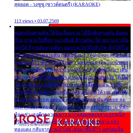
สุดยอด - วงซูซู (ซาวด์ดนตรี) (KARAOKE)
113 views • 03.07.2569
พ่อส่งเงินสามพัน ให้ฉันเรียนราม ได้อีกสักสามพัน ฉันคง
บ๊าย บาย จะไปซื้อกางเกงยีนส์ ลีวายส์มาใส่ เพราะเราเป็น
เด็กใต้ ลีวายส์อย่างเดียว อยากจะโชว์ถึงหิวโซ เด็กใต้ก็ไม่
หวั่น ตกตัวละหลายพัน กัดฟันซื้อมา ให้เด็กเทพเหลียวมอง
และต้องรู้ว่า เด็กใต้ไม่ธรรมดา แต่สุดยอด เดินโยกย้ายเย
ยวน กวนโอ๊ยพอได้ เพราะว่านุ่งลีวายส์ ตัวใหม่ใส่มา เดิน
เข้ามหาลัย จิ๊กโก๊มองหน้า ท่าจะมีปัญหา ไม่พอใจ ได้เป็น
เรื่องแน่นอน แต่ฉันไม่หวั่น เลยแหลงใต้ถามมัน ว่ามัน
พรั่นพรือ มันตอบว่าไม่พรื่อ เปลี่ยนเป็นยิ้มให้ เจอะเด็กใต้
ด้วยกัน ก็เลยรอด สุดยอด สุดยอด สุดยอด มันสุดยอด สุด
ยอด สุดยอด สุดยอด มันสุดยอด แอบหลงรักสาวราม ที่พัก
ห้องเช่า เธอผิวขาวผมยาว ปากแดงแหลงกลาง ถูกสเป็ก
จริงเธอ อยู่ห้องข้างข้าง อยากเข้าไปแหลงกลาง กลัว
ทองแดง กลับจากรามมาเจอ เธอมาซื้อข้าว แต่ก่อนนั้น