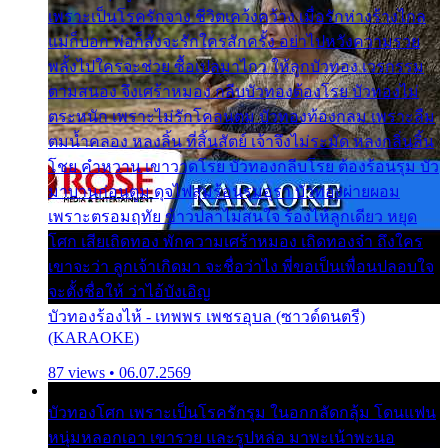
เพราะเป็นโรครักจาง ชีวิตเคว้งคว้าง เมื่อรักห่างร้างไกล
แม่ก็บอก พ่อก็สั่งจะรักใครสักครั้ง อย่าไปหวังความรวย
พลั้งไปใครจะช่วย ซื้อเปลมาไกว ให้ลูกบัวทอง เวรกรรม
ตามสนอง จึงเศร้าหมอง กลีบบัวทองต้องโรย บัวทองไม่
ตระหนัก เพราะไม่รักโคลนตม บัวทองท้องกลม เพราะลืม
ตมน้ำคลอง หลงลิ้น ที่สิ้นสัตย์ เจ้าจึงไม่ระมัด หลงกลิ่นลิ้น
โชย คำหวาน เขาวาดโรย บัวทองกลีบโรย ต้องร้อนรุม บัว
มาบานก่อนตูม ดุจไฟสุมร้อนรุมอุรา บัวทองผ่ายผอม
เพราะตรอมฤทัย ข้าวปลาไม่สนใจ ร้องไห้ลูกเดียว หยุด
โศก เสียเถิดทอง พักความเศร้าหมอง เถิดทองจ๋า ถึงใคร
เขาจะว่า ลูกเจ้าเกิดมา จะชื่อว่าไง พี่ขอเป็นเพื่อนปลอบใจ
จะตั้งชื่อให้ ว่าไอ้บังเอิญ
บัวทองร้องไห้ - เทพพร เพชรอุบล (ซาวด์ดนตรี)
(KARAOKE)
87 views • 06.07.2569
บัวทองโศก เพราะเป็นโรครักรุม ในอกกลัดกลุ้ม โดนแฟน
หนุ่มหลอกเอา เขารวย และรูปหล่อ มาพะเน้าพะนอ