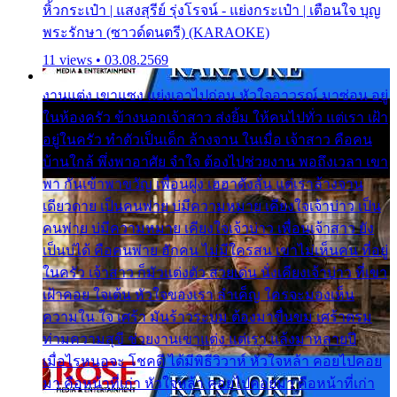
หิ้วกระเป๋า | แสงสุรีย์ รุ่งโรจน์ - แย่งกระเป๋า | เตือนใจ บุญ
พระรักษา (ซาวด์ดนตรี) (KARAOKE)
11 views • 03.08.2569
งานแต่ง เขาแซง แย่งเอาไปก่อน หัวใจอาวรณ์ มาซ่อน อยู่
ในห้องครัว ข้างนอกเจ้าสาว ส่งยิ้ม ให้คนไปทั่ว แต่เรา เฝ้า
อยู่ในครัว ทำตัวเป็นเด็ก ล้างจาน ในเมื่อ เจ้าสาว คือคน
บ้านใกล้ พึ่งพาอาศัย จำใจ ต้องไปช่วยงาน พอถึงเวลา เขา
พา กันเข้าพาขวัญ เพื่อนฝูง เฮฮาดังลั่น แต่เราล้างจาน
เดียวดาย เป็นคนพ่าย บ่มีความหมาย เคียงใจเจ้าบ่าว เป็น
คนพ่าย บ่มีความหมาย เคียงใจเจ้าบ่าว เพื่อนเจ้าสาว ยัง
เป็นบ่ได้ คือคนพ่าย ฮักคน ไม่มีใครสน เขาไม่เห็นคน ที่อยู่
ในครัว เจ้าสาว ก็มัวแต่งตัว สวยเด่น นั่งเคียงเจ้าบ่าว ที่เขา
เฝ้าคอย ใจเต้น หัวใจของเรา ลำเค็ญ ใครจะมองเห็น
ความใน ใจ เศร้า มันร้าวระบม ต้องมาขื่นขม เศร้าตรม
ท่ามความสุขี ช่วยงานเขาแต่ง แต่เรา แล้งมาหลายปี
เมื่อไรหนอจะ โชคดี ได้มีพิธีวิวาห์ หัวใจหล้า คอยไปคอย
มา คือหน้าที่เก่า หัวใจหล้า คอยไปคอยมา คือหน้าที่เก่า