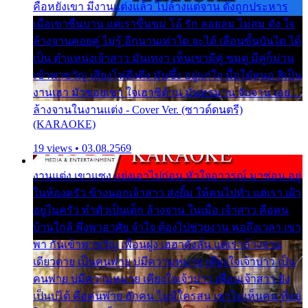
คือหยังเขา มีงานแต่งแล้ว ไปล้างแต่จาน ดั่งถูกประหาร
เมื่อเขาชื่นบาน แต่เราขื่นขม โอ้ รัก ลอยลม ไม่สม ดัง ใจ
ล้างจานคอยคู่ ไม่รู้ อีกนานเท่าใด จะได้ เลื่อนขั้นบันได ได้
เป็น ตำแหน่งเจ้าสาว มันเหงา เห็นเขามีคู่ ซมดู มีคู่ก็ม่วน
เข้าพาขวัญ เสียงโห่ตึงตึง มันซึ้ง อยู่แก่ใจ มื้อใด๋หนอ สิเป็น
งานเฮา มัวซอยเขา ใจเฮาซิด้าน มันทรมาน จับจาน เอย…
ล้างจานในงานแต่ง - Cover Ver. (ซาวด์ดนตรี)
(KARAOKE)
19 views • 03.08.2569
งานแต่ง เขาแซง แย่งเอาไปก่อน หัวใจอาวรณ์ มาซ่อน อยู่
ในห้องครัว ข้างนอกเจ้าสาว ส่งยิ้ม ให้คนไปทั่ว แต่เรา เฝ้า
อยู่ในครัว ทำตัวเป็นเด็ก ล้างจาน ในเมื่อ เจ้าสาว คือคน
บ้านใกล้ พึ่งพาอาศัย จำใจ ต้องไปช่วยงาน พอถึงเวลา เขา
พา กันเข้าพาขวัญ เพื่อนฝูง เฮฮาดังลั่น แต่เราล้างจาน
เดียวดาย เป็นคนพ่าย บ่มีความหมาย เคียงใจเจ้าบ่าว เป็น
คนพ่าย บ่มีความหมาย เคียงใจเจ้าบ่าว เพื่อนเจ้าสาว ยัง
เป็นบ่ได้ คือคนพ่าย ฮักคน ไม่มีใครสน เขาไม่เห็นคน ที่อยู่