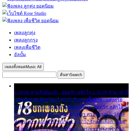
เพลงลูกทุ่ง
เพลงลูกกรุง
เพลงเพื่อชีวิต
อัลบั้ม
เพลงทั้งหมด
Music All
ค้นหา
Search
1. 00:00 สามสิบยังแจ๋ว - ยอดรัก สลักใจ 2. 02:49 รักมาห้าปี
- ศรเพชร ศรสุพรรณ 3. 05:57 รักสาวเสื้อลาย - แสงสุรีย์
รุ่งโรจน์ 4. 09:51 รักสะท้านดินสะเทือน - ยอดรัก สลักใจ 5.
12:23 มอเตอร์ไซค์ทำหล่น - ศรเพชร ศรสุพรรณ 6. 14:49
หิ้วกระเป๋า - แสงสุรีย์ รุ่งโรจน์ 7. 17:57 รักเผื่อเลือก - ยอด
รัก สลักใจ 8. 21:21 น้ำตาไอ้หนุ่ม - ศรเพชร ศรสุพรรณ 9.