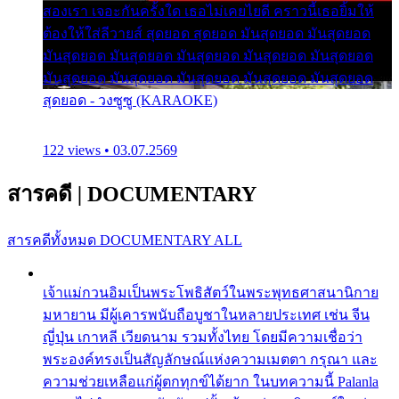
สองเรา เจอะกันครั้งใด เธอไม่เคยไยดี คราวนี้เธอยิ้มให้
ต้องให้ใส่ลีวายส์ สุดยอด สุดยอด มันสุดยอด มันสุดยอด
มันสุดยอด มันสุดยอด มันสุดยอด มันสุดยอด มันสุดยอด
มันสุดยอด มันสุดยอด มันสุดยอด มันสุดยอด มันสุดยอด
สุดยอด - วงซูซู (KARAOKE)
122 views • 03.07.2569
สารคดี
|
DOCUMENTARY
สารคดีทั้งหมด
DOCUMENTARY ALL
เจ้าแม่กวนอิมเป็นพระโพธิสัตว์ในพระพุทธศาสนานิกาย
มหายาน มีผู้เคารพนับถือบูชาในหลายประเทศ เช่น จีน
ญี่ปุ่น เกาหลี เวียดนาม รวมทั้งไทย โดยมีความเชื่อว่า
พระองค์ทรงเป็นสัญลักษณ์แห่งความเมตตา กรุณา และ
ความช่วยเหลือแก่ผู้ตกทุกข์ได้ยาก ในบทความนี้ Palanla