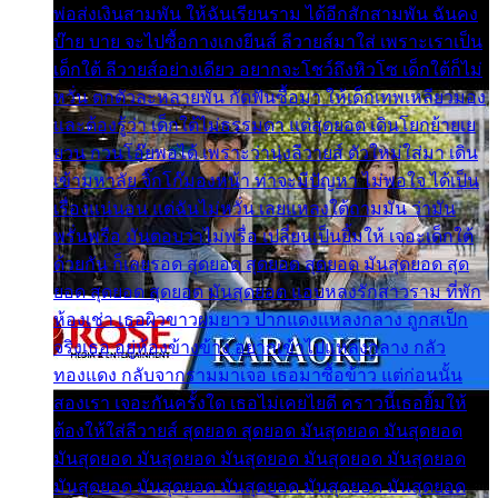
พ่อส่งเงินสามพัน ให้ฉันเรียนราม ได้อีกสักสามพัน ฉันคง
บ๊าย บาย จะไปซื้อกางเกงยีนส์ ลีวายส์มาใส่ เพราะเราเป็น
เด็กใต้ ลีวายส์อย่างเดียว อยากจะโชว์ถึงหิวโซ เด็กใต้ก็ไม่
หวั่น ตกตัวละหลายพัน กัดฟันซื้อมา ให้เด็กเทพเหลียวมอง
และต้องรู้ว่า เด็กใต้ไม่ธรรมดา แต่สุดยอด เดินโยกย้ายเย
ยวน กวนโอ๊ยพอได้ เพราะว่านุ่งลีวายส์ ตัวใหม่ใส่มา เดิน
เข้ามหาลัย จิ๊กโก๊มองหน้า ท่าจะมีปัญหา ไม่พอใจ ได้เป็น
เรื่องแน่นอน แต่ฉันไม่หวั่น เลยแหลงใต้ถามมัน ว่ามัน
พรั่นพรือ มันตอบว่าไม่พรื่อ เปลี่ยนเป็นยิ้มให้ เจอะเด็กใต้
ด้วยกัน ก็เลยรอด สุดยอด สุดยอด สุดยอด มันสุดยอด สุด
ยอด สุดยอด สุดยอด มันสุดยอด แอบหลงรักสาวราม ที่พัก
ห้องเช่า เธอผิวขาวผมยาว ปากแดงแหลงกลาง ถูกสเป็ก
จริงเธอ อยู่ห้องข้างข้าง อยากเข้าไปแหลงกลาง กลัว
ทองแดง กลับจากรามมาเจอ เธอมาซื้อข้าว แต่ก่อนนั้น
สองเรา เจอะกันครั้งใด เธอไม่เคยไยดี คราวนี้เธอยิ้มให้
ต้องให้ใส่ลีวายส์ สุดยอด สุดยอด มันสุดยอด มันสุดยอด
มันสุดยอด มันสุดยอด มันสุดยอด มันสุดยอด มันสุดยอด
มันสุดยอด มันสุดยอด มันสุดยอด มันสุดยอด มันสุดยอด