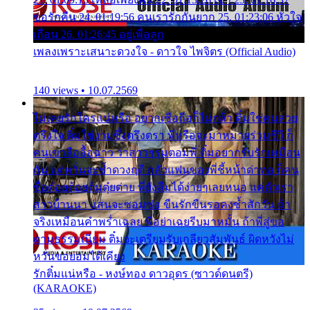
ขอรักคืน 24. 01:19:56 คนเรารักกันยาก 25. 01:23:06 หัวใจ
เถื่อน 26. 01:26:45 อยู่เพื่อลูก
เพลงเพราะเสนาะดวงใจ - ดาวใจ ไพจิตร (Official Audio)
140 views • 10.07.2569
ไม่เคยรักใครแน่หรือ อยากเชื่อถือก็ไม่กล้า ติ๋มใช่คนสวย
ตรึงใจ ติ๋มใช่งามซึ้งตรึงตรา พี่หรือจะมาหมายร่วมชีวี ก็
คนเขาลืออื้อฉาว ว่าสาวๆรุมตอมพี่ ติ๋มอยากรับรักเหมือน
กัน แต่หวั่นจะช้ำดวงฤดี กลัวแฟนของพี่ชี้หน้าด่าทอ ก็คน
ชื่อต๋อยต้อยตุ้มตุ๋ยต่าย พี่ยังลืมได้ง่ายๆเลยหนอ แค่ตัวเรา
สาวบ้านนา แสนจะซอมซ่อ ขืนรักขืนรอคงช้ำสักวัน ถ้า
จริงเหมือนคำพร่ำเฉลย พี่อย่าเฉยรีบมาหมั้น ถ้าพี่สู่ขอ
ตามธรรมเนียม ติ๋มจะเตรียมรับเกลียวสัมพันธ์ ผิดหวังไม่
หวั่นขอยอมได้เคียง
รักติ๋มแน่หรือ - หงษ์ทอง ดาวอุดร (ซาวด์ดนตรี)
(KARAOKE)