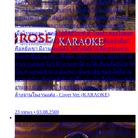
ในครัว เจ้าสาว ก็มัวแต่งตัว สวยเด่น นั่งเคียงเจ้าบ่าว ที่เขา
เฝ้าคอย ใจเต้น หัวใจของเรา ลำเค็ญ ใครจะมองเห็น
ความใน ใจ เศร้า มันร้าวระบม ต้องมาขื่นขม เศร้าตรม
ท่ามความสุขี ช่วยงานเขาแต่ง แต่เรา แล้งมาหลายปี
เมื่อไรหนอจะ โชคดี ได้มีพิธีวิวาห์ หัวใจหล้า คอยไปคอย
มา คือหน้าที่เก่า หัวใจหล้า คอยไปคอยมา คือหน้าที่เก่า
คือหยังเขา มีงานแต่งแล้ว ไปล้างแต่จาน ดั่งถูกประหาร
เมื่อเขาชื่นบาน แต่เราขื่นขม โอ้ รัก ลอยลม ไม่สม ดัง ใจ
ล้างจานคอยคู่ ไม่รู้ อีกนานเท่าใด จะได้ เลื่อนขั้นบันได ได้
เป็น ตำแหน่งเจ้าสาว มันเหงา เห็นเขามีคู่ ซมดู มีคู่ก็ม่วน
เข้าพาขวัญ เสียงโห่ตึงตึง มันซึ้ง อยู่แก่ใจ มื้อใด๋หนอ สิเป็น
งานเฮา มัวซอยเขา ใจเฮาซิด้าน มันทรมาน จับจาน เอย…
ล้างจานในงานแต่ง - Cover Ver. (KARAOKE)
23 views • 03.08.2569
ขอ กราบ ขอบคุณ.... ที่ได้รับไออุ่น การุณ จากแฟน เพลง
ผมแสนชื่นใจ หายวังเวง เมื่อแฟนเพลง ให้กำลังใจ น้ำใจ