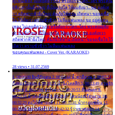
คู่แฟนเพลง ไม่เคยคิดว่าเก่ง หรือดังกว่าใคร..ใคร พระคุณ
ผู้ฟัง เท่านั้นยิ่งใหญ่ ที่เป็นแรงใจ ให้ผมดังมา.. ขอ องค์เท
วา สถิตฟากฟ้ายิ่งใหญ่ คุ้มภัยให้ท่าน เถิดหนา ขอจงเชื่อ
ใจ ไว้เถิดว่า ตราบชั่วชีวา ไม่ลืมแฟนเพลง ขอ อยู่คู่แฟน
เพลง ไม่เคยคิดว่าเก่ง หรือดังกว่าใคร..ใคร พระคุณผู้ฟัง
เท่านั้นยิ่งใหญ่ ที่เป็นแรงใจ ให้ผมดังมา.. ขอ องค์เทวา
สถิตฟากฟ้ายิ่งใหญ่ คุ้มภัยให้ท่าน เถิดหนา ขอจงเชื่อใจ ไว้
เถิดว่า ตราบชั่วชีวา ไม่ลืมแฟนเพลง
ขอบคุณแฟนเพลง - Cover Ver. (KARAOKE)
28 views • 31.07.2569
1. 00:00:00 ยินดีรับเดน 2. 00:03:44 น้ำตาอีสาน 3. 00:07:51
กิ่งทองใบหยก 4. 00:10:35 น้ำนิ่งไหลลึก 5. 00:13:49 ลานรัก
ลานเท 6. 00:17:06 จำใจจาก 7. 00:20:53 คืนฝนตก 8.
00:25:16 น้ำลงเดือนยี่ 9. 00:28:47 โสนน้อยเรือนงาม 10.
00:32:29 ตอไม้ที่ตายแล้ว 11. 00:35:41 น้ำกรดแช่เย็น 12.
00:39:08 อยากฟังซ้ำ 13. 00:42:32 รู้ว่าเขาหลอก 14.