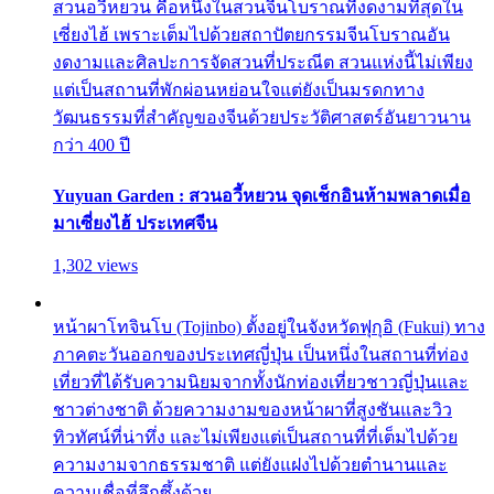
สวนอวี้หยวน คือหนึ่งในสวนจีนโบราณที่งดงามที่สุดใน
เซี่ยงไฮ้ เพราะเต็มไปด้วยสถาปัตยกรรมจีนโบราณอัน
งดงามและศิลปะการจัดสวนที่ประณีต สวนแห่งนี้ไม่เพียง
แต่เป็นสถานที่พักผ่อนหย่อนใจแต่ยังเป็นมรดกทาง
วัฒนธรรมที่สำคัญของจีนด้วยประวัติศาสตร์อันยาวนาน
กว่า 400 ปี
Yuyuan Garden : สวนอวี้หยวน จุดเช็กอินห้ามพลาดเมื่อ
มาเซี่ยงไฮ้ ประเทศจีน
1,302 views
หน้าผาโทจินโบ (Tojinbo) ตั้งอยู่ในจังหวัดฟุกุอิ (Fukui) ทาง
ภาคตะวันออกของประเทศญี่ปุ่น เป็นหนึ่งในสถานที่ท่อง
เที่ยวที่ได้รับความนิยมจากทั้งนักท่องเที่ยวชาวญี่ปุ่นและ
ชาวต่างชาติ ด้วยความงามของหน้าผาที่สูงชันและวิว
ทิวทัศน์ที่น่าทึ่ง และไม่เพียงแต่เป็นสถานที่ที่เต็มไปด้วย
ความงามจากธรรมชาติ แต่ยังแฝงไปด้วยตำนานและ
ความเชื่อที่ลึกซึ้งด้วย