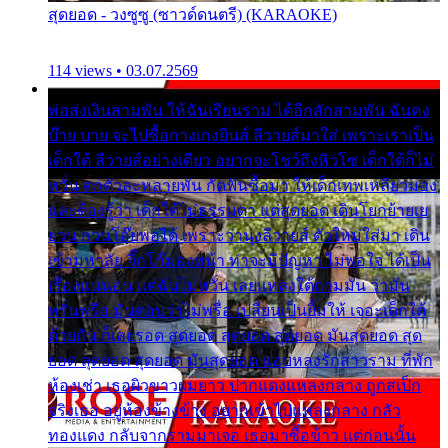
สุดยอด - วงซูซู (ซาวด์ดนตรี) (KARAOKE)
114 views • 03.07.2569
พ่อส่งเงินสามพัน ให้ฉันเรียนราม ได้อีกสักสามพัน ฉันคง
บ๊าย บาย จะไปซื้อกางเกงยีนส์ ลีวายส์มาใส่ เพราะเราเป็น
เด็กใต้ ลีวายส์อย่างเดียว อยากจะโชว์ถึงหิวโซ เด็กใต้ก็ไม่
หวั่น ตกตัวละหลายพัน กัดฟันซื้อมา ให้เด็กเทพเหลียวมอง
และต้องรู้ว่า เด็กใต้ไม่ธรรมดา แต่สุดยอด เดินโยกย้ายเย
ยวน กวนโอ๊ยพอได้ เพราะว่านุ่งลีวายส์ ตัวใหม่ใส่มา เดิน
เข้ามหาลัย จิ๊กโก๊มองหน้า ท่าจะมีปัญหา ไม่พอใจ ได้เป็น
เรื่องแน่นอน แต่ฉันไม่หวั่น เลยแหลงใต้ถามมัน ว่ามัน
พรั่นพรือ มันตอบว่าไม่พรื่อ เปลี่ยนเป็นยิ้มให้ เจอะเด็กใต้
ด้วยกัน ก็เลยรอด สุดยอด สุดยอด สุดยอด มันสุดยอด สุด
ยอด สุดยอด สุดยอด มันสุดยอด แอบหลงรักสาวราม ที่พัก
ห้องเช่า เธอผิวขาวผมยาว ปากแดงแหลงกลาง ถูกสเป็ก
จริงเธอ อยู่ห้องข้างข้าง อยากเข้าไปแหลงกลาง กลัว
ทองแดง กลับจากรามมาเจอ เธอมาซื้อข้าว แต่ก่อนนั้น