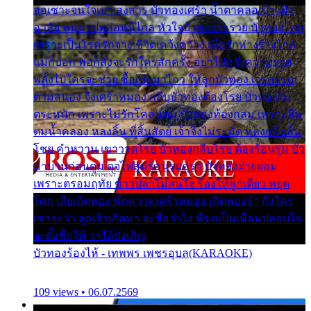
ออเซาะจนใจเบา สงสาร บัวทองเศร้า น้ำตาคลอเบ้า เฝ้า
อาลัย หนุ่มรูปหล่อหนีไกล หัวใจบัวทองระรวย บัวทองโศก
เพราะเป็นโรครักจาง ชีวิตเคว้งคว้าง เมื่อรักห่างร้างไกล
แม่ก็บอก พ่อก็สั่งจะรักใครสักครั้ง อย่าไปหวังความรวย
พลั้งไปใครจะช่วย ซื้อเปลมาไกว ให้ลูกบัวทอง เวรกรรม
ตามสนอง จึงเศร้าหมอง กลีบบัวทองต้องโรย บัวทองไม่
ตระหนัก เพราะไม่รักโคลนตม บัวทองท้องกลม เพราะลืม
ตมน้ำคลอง หลงลิ้น ที่สิ้นสัตย์ เจ้าจึงไม่ระมัด หลงกลิ่นลิ้น
โชย คำหวาน เขาวาดโรย บัวทองกลีบโรย ต้องร้อนรุม บัว
มาบานก่อนตูม ดุจไฟสุมร้อนรุมอุรา บัวทองผ่ายผอม
เพราะตรอมฤทัย ข้าวปลาไม่สนใจ ร้องไห้ลูกเดียว หยุด
โศก เสียเถิดทอง พักความเศร้าหมอง เถิดทองจ๋า ถึงใคร
เขาจะว่า ลูกเจ้าเกิดมา จะชื่อว่าไง พี่ขอเป็นเพื่อนปลอบใจ
จะตั้งชื่อให้ ว่าไอ้บังเอิญ
บัวทองร้องไห้ - เทพพร เพชรอุบล(KARAOKE)
109 views • 06.07.2569