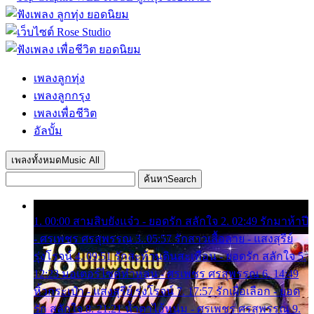
เพลงลูกทุ่ง
เพลงลูกกรุง
เพลงเพื่อชีวิต
อัลบั้ม
เพลงทั้งหมด
Music All
ค้นหา
Search
1. 00:00 สามสิบยังแจ๋ว - ยอดรัก สลักใจ 2. 02:49 รักมาห้าปี
- ศรเพชร ศรสุพรรณ 3. 05:57 รักสาวเสื้อลาย - แสงสุรีย์
รุ่งโรจน์ 4. 09:51 รักสะท้านดินสะเทือน - ยอดรัก สลักใจ 5.
12:23 มอเตอร์ไซค์ทำหล่น - ศรเพชร ศรสุพรรณ 6. 14:49
หิ้วกระเป๋า - แสงสุรีย์ รุ่งโรจน์ 7. 17:57 รักเผื่อเลือก - ยอด
รัก สลักใจ 8. 21:21 น้ำตาไอ้หนุ่ม - ศรเพชร ศรสุพรรณ 9.