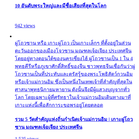
10 อันดับพระใหญ่และมีชื่อเสียงที่สุดในโลก
942 views
ผู่โถวซาน หรือ เกาะผู่โถว เป็นเกาะเล็กๆ ที่ตั้งอยู่ในส่วน
ตะวันออกของเมืองโจวซาน มณฑลเจ้อเจียง ประเทศจีน
โดยอยู่ทางตอนใต้ของนครเซี่ยงไฮ้ ผู่โถวซานเป็น 1 ใน 4
พุทธคีรีหรือภูเขาศักดิ์สิทธิ์ของจีน ชาวพุทธจีนเชื่อกันว่าผู่
โถวซานเป็นที่ประทับและตรัสรู้ของพระโพธิสัตว์กวนอิม
หรือเจ้าแม่กวนอิม ซึ่งเป็นหนึ่งในเทพเจ้าที่สำคัญที่สุดใน
ศาสนาพุทธนิกายมหายาน ดังนั้นจึงมีผู้แสวงบุญจากทั่ว
โลก โดยเฉพาะผู้ที่ศรัทธาในเจ้าแม่กวนอิมเดินทางมาที่
เกาะแห่งนี้เพื่อสักการะขอพรอยู่โดยตลอด
รวม 5 วัดสำคัญแห่งถิ่นกำเนิดเจ้าแม่กวนอิม | เกาะผู่โถว
ซาน มณฑลเจ้อเจียง ประเทศจีน
1,525 views