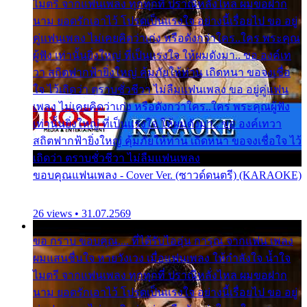
ไมตรี จากแฟนเพลง ทุกทุกที่ ปราณีหลั่งไหล ผมขอฝาก
นาม ยอดรักเอาไว้ โปรดเป็นแรงใจ อย่างนี้เรื่อยไป ขอ อยู่
คู่แฟนเพลง ไม่เคยคิดว่าเก่ง หรือดังกว่าใคร..ใคร พระคุณ
ผู้ฟัง เท่านั้นยิ่งใหญ่ ที่เป็นแรงใจ ให้ผมดังมา.. ขอ องค์เท
วา สถิตฟากฟ้ายิ่งใหญ่ คุ้มภัยให้ท่าน เถิดหนา ขอจงเชื่อ
ใจ ไว้เถิดว่า ตราบชั่วชีวา ไม่ลืมแฟนเพลง ขอ อยู่คู่แฟน
เพลง ไม่เคยคิดว่าเก่ง หรือดังกว่าใคร..ใคร พระคุณผู้ฟัง
เท่านั้นยิ่งใหญ่ ที่เป็นแรงใจ ให้ผมดังมา.. ขอ องค์เทวา
สถิตฟากฟ้ายิ่งใหญ่ คุ้มภัยให้ท่าน เถิดหนา ขอจงเชื่อใจ ไว้
เถิดว่า ตราบชั่วชีวา ไม่ลืมแฟนเพลง
ขอบคุณแฟนเพลง - Cover Ver. (ซาวด์ดนตรี) (KARAOKE)
26 views • 31.07.2569
ขอ กราบ ขอบคุณ.... ที่ได้รับไออุ่น การุณ จากแฟน เพลง
ผมแสนชื่นใจ หายวังเวง เมื่อแฟนเพลง ให้กำลังใจ น้ำใจ
ไมตรี จากแฟนเพลง ทุกทุกที่ ปราณีหลั่งไหล ผมขอฝาก
นาม ยอดรักเอาไว้ โปรดเป็นแรงใจ อย่างนี้เรื่อยไป ขอ อยู่