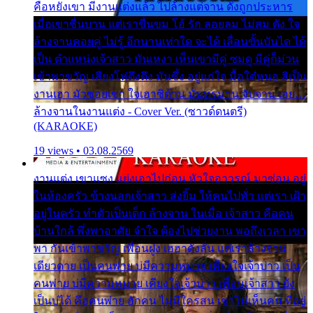
คือหยังเขา มีงานแต่งแล้ว ไปล้างแต่จาน ดั่งถูกประหาร
เมื่อเขาชื่นบาน แต่เราขื่นขม โอ้ รัก ลอยลม ไม่สม ดัง ใจ
ล้างจานคอยคู่ ไม่รู้ อีกนานเท่าใด จะได้ เลื่อนขั้นบันได ได้
เป็น ตำแหน่งเจ้าสาว มันเหงา เห็นเขามีคู่ ซมดู มีคู่ก็ม่วน
เข้าพาขวัญ เสียงโห่ตึงตึง มันซึ้ง อยู่แก่ใจ มื้อใด๋หนอ สิเป็น
งานเฮา มัวซอยเขา ใจเฮาซิด้าน มันทรมาน จับจาน เอย…
ล้างจานในงานแต่ง - Cover Ver. (ซาวด์ดนตรี)
(KARAOKE)
19 views • 03.08.2569
งานแต่ง เขาแซง แย่งเอาไปก่อน หัวใจอาวรณ์ มาซ่อน อยู่
ในห้องครัว ข้างนอกเจ้าสาว ส่งยิ้ม ให้คนไปทั่ว แต่เรา เฝ้า
อยู่ในครัว ทำตัวเป็นเด็ก ล้างจาน ในเมื่อ เจ้าสาว คือคน
บ้านใกล้ พึ่งพาอาศัย จำใจ ต้องไปช่วยงาน พอถึงเวลา เขา
พา กันเข้าพาขวัญ เพื่อนฝูง เฮฮาดังลั่น แต่เราล้างจาน
เดียวดาย เป็นคนพ่าย บ่มีความหมาย เคียงใจเจ้าบ่าว เป็น
คนพ่าย บ่มีความหมาย เคียงใจเจ้าบ่าว เพื่อนเจ้าสาว ยัง
เป็นบ่ได้ คือคนพ่าย ฮักคน ไม่มีใครสน เขาไม่เห็นคน ที่อยู่