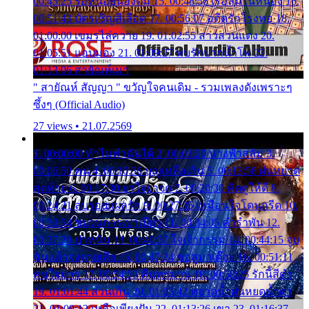
00:45:25 รอหน่อยน้องติ๋ม 15. 00:48:56 เรือล่มในหนอง 16.
00:51:43 บัตรเชิญสีเลือด 17. 00:56:07 อดีตรักโรงทอ 18.
01:00:00 เขมรไล่ควาย 19. 01:02:55 สาวสวนแตง 20.
01:05:51 แอบมอง 21. 01:09:27 พบรักปากน้ำโพ 22.
01:13:06 สายัณห์เมา
" สายัณห์ สัญญา " ขวัญใจคนเดิม - รวมเพลงดังเพราะๆ
ซึ้งๆ (Official Audio)
27 views • 21.07.2569
1. 00:00:00 ทำไมทำฉันได้ 2. 00:03:20 นางฟ้าสลัม 3.
00:06:50 คน 4. 00:10:36 บุญเหลือเกิน 5. 00:13:58 ฝนหยาด
สุดท้าย 6. 00:17:30 ยาใจยาจก 7. 00:20:30 คิดดูให้ดี 8.
00:24:21 ลบรอยแผลรัก 9. 00:27:35 เหมือนใจโดนกรีด 10.
00:30:54 ขบวนการเปาเปียว 11. 00:34:05 คำรำพัน 12.
00:37:20 ปาหนัน 13. 00:40:37 ใจเจ้ากรรม 14. 00:44:15 จูบ
ฉันแล้วจงตายเสีย 15. 00:47:24 ขอสูมาเต๊อะ 16. 00:51:11
คนใจมาร 17. 00:54:50 คืนทรมาน 18. 00:58:25 รักนี้สีดำ
19. 01:01:44 ส่วนเกิน 20. 01:05:42 หยาดน้ำฝนหยดน้ำตา
21. 01:09:13 เหลือเพียงฝัน 22. 01:13:26 เขา 23. 01:16:37