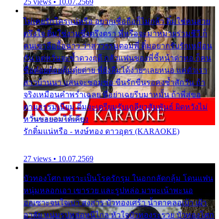
25 views • 10.07.2569
ไม่เคยรักใครแน่หรือ อยากเชื่อถือก็ไม่กล้า ติ๋มใช่คนสวย
ตรึงใจ ติ๋มใช่งามซึ้งตรึงตรา พี่หรือจะมาหมายร่วมชีวี ก็
คนเขาลืออื้อฉาว ว่าสาวๆรุมตอมพี่ ติ๋มอยากรับรักเหมือน
กัน แต่หวั่นจะช้ำดวงฤดี กลัวแฟนของพี่ชี้หน้าด่าทอ ก็คน
ชื่อต๋อยต้อยตุ้มตุ๋ยต่าย พี่ยังลืมได้ง่ายๆเลยหนอ แค่ตัวเรา
สาวบ้านนา แสนจะซอมซ่อ ขืนรักขืนรอคงช้ำสักวัน ถ้า
จริงเหมือนคำพร่ำเฉลย พี่อย่าเฉยรีบมาหมั้น ถ้าพี่สู่ขอ
ตามธรรมเนียม ติ๋มจะเตรียมรับเกลียวสัมพันธ์ ผิดหวังไม่
หวั่นขอยอมได้เคียง
รักติ๋มแน่หรือ - หงษ์ทอง ดาวอุดร (KARAOKE)
27 views • 10.07.2569
บัวทองโศก เพราะเป็นโรครักรุม ในอกกลัดกลุ้ม โดนแฟน
หนุ่มหลอกเอา เขารวย และรูปหล่อ มาพะเน้าพะนอ
ออเซาะจนใจเบา สงสาร บัวทองเศร้า น้ำตาคลอเบ้า เฝ้า
อาลัย หนุ่มรูปหล่อหนีไกล หัวใจบัวทองระรวย บัวทองโศก