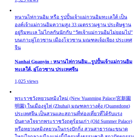
หนานไห่กวนอิม หรือ รูปปั้นเจ้าแม่กวนอิมทะเลใต้ เป็น
องค์เจ้าแม่กวนอิมความสูง 33 เมตรรวมฐาน ประดิษฐาน
อยู่ริมทะเล ไม่ไกลกันนักกับ “วัดเจ้าแม่กวนอิมไม่ยอมไป”
บนเกาะผู่โถวซาน เมืองโจวซาน มณฑลเจ้อเจียง ประเทศ
จีน
Nanhai Guanyin : หนานไห่กวนอิม...รูปปั้นเจ้าแม่กวนอิม
ทะเลใต้, ผู่โถวซาน ประเทศจีน
1,025 views
พระราชวังหยวนหมิงใหม่ (New Yuanming Palace/宮新園
明園) ในเมืองจูไห่ (Zhuhai) มณฑลกวางตุ้ง (Quangdong)
ประเทศจีน เป็นสวนและสถานที่ท่องเที่ยวที่ได้รับแรง
บันดาลใจจากพระราชวังฤดูร้อนเก่า (Old Summer Palace)
หรือหยวนหมิงหยวนในกรุงปักกิ่ง สวนสาธารณะขนาด
ใหญ่ใจกลางเมืองแห่งนี้มีครบทั้งธรรมชาติ สถาปัตยกรรม