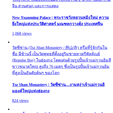
จีน สวนสนุก และการแสดง
New Yuanming Palace | พระราชวังหยวนหมิงใหม่ ความ
ยิ่งใหญ่แห่งประวัติศาสตร์ มณฑลกวางตุ้ง ประเทศจีน
1,068 views
วัดซีซ่าน (Tsz Shan Monastery / 慈山寺) หรือที่รู้จักกันใน
ชื่อ ฉี่ซ้านจี๋ เป็นวัดพุทธที่ตั้งอยู่ริมชายหาดรีพัลส์เบย์
(Repulse Bay) ในฮ่องกง โดดเด่นด้วยรูปปั้นเจ้าแม่กวนอิมสี
ขาวขนาดใหญ่ สูงถึง 76 เมตร ซึ่งเป็นรูปปั้นเจ้าแม่กวนอิม
ที่สูงเป็นอันดับต้นๆ ของโลก
Tsz Shan Monastery | วัดซีซ่าน…งามสง่าเจ้าแม่กวนอิ
มองค์ใหญ่แห่งฮ่องกง
824 views