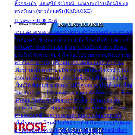
หิ้วกระเป๋า | แสงสุรีย์ รุ่งโรจน์ - แย่งกระเป๋า | เตือนใจ บุญ
พระรักษา (ซาวด์ดนตรี) (KARAOKE)
11 views • 03.08.2569
งานแต่ง เขาแซง แย่งเอาไปก่อน หัวใจอาวรณ์ มาซ่อน อยู่
ในห้องครัว ข้างนอกเจ้าสาว ส่งยิ้ม ให้คนไปทั่ว แต่เรา เฝ้า
อยู่ในครัว ทำตัวเป็นเด็ก ล้างจาน ในเมื่อ เจ้าสาว คือคน
บ้านใกล้ พึ่งพาอาศัย จำใจ ต้องไปช่วยงาน พอถึงเวลา เขา
พา กันเข้าพาขวัญ เพื่อนฝูง เฮฮาดังลั่น แต่เราล้างจาน
เดียวดาย เป็นคนพ่าย บ่มีความหมาย เคียงใจเจ้าบ่าว เป็น
คนพ่าย บ่มีความหมาย เคียงใจเจ้าบ่าว เพื่อนเจ้าสาว ยัง
เป็นบ่ได้ คือคนพ่าย ฮักคน ไม่มีใครสน เขาไม่เห็นคน ที่อยู่
ในครัว เจ้าสาว ก็มัวแต่งตัว สวยเด่น นั่งเคียงเจ้าบ่าว ที่เขา
เฝ้าคอย ใจเต้น หัวใจของเรา ลำเค็ญ ใครจะมองเห็น
ความใน ใจ เศร้า มันร้าวระบม ต้องมาขื่นขม เศร้าตรม
ท่ามความสุขี ช่วยงานเขาแต่ง แต่เรา แล้งมาหลายปี
เมื่อไรหนอจะ โชคดี ได้มีพิธีวิวาห์ หัวใจหล้า คอยไปคอย
มา คือหน้าที่เก่า หัวใจหล้า คอยไปคอยมา คือหน้าที่เก่า