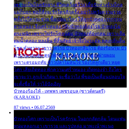
เพราะเป็นโรครักจาง ชีวิตเคว้งคว้าง เมื่อรักห่างร้างไกล
แม่ก็บอก พ่อก็สั่งจะรักใครสักครั้ง อย่าไปหวังความรวย
พลั้งไปใครจะช่วย ซื้อเปลมาไกว ให้ลูกบัวทอง เวรกรรม
ตามสนอง จึงเศร้าหมอง กลีบบัวทองต้องโรย บัวทองไม่
ตระหนัก เพราะไม่รักโคลนตม บัวทองท้องกลม เพราะลืม
ตมน้ำคลอง หลงลิ้น ที่สิ้นสัตย์ เจ้าจึงไม่ระมัด หลงกลิ่นลิ้น
โชย คำหวาน เขาวาดโรย บัวทองกลีบโรย ต้องร้อนรุม บัว
มาบานก่อนตูม ดุจไฟสุมร้อนรุมอุรา บัวทองผ่ายผอม
เพราะตรอมฤทัย ข้าวปลาไม่สนใจ ร้องไห้ลูกเดียว หยุด
โศก เสียเถิดทอง พักความเศร้าหมอง เถิดทองจ๋า ถึงใคร
เขาจะว่า ลูกเจ้าเกิดมา จะชื่อว่าไง พี่ขอเป็นเพื่อนปลอบใจ
จะตั้งชื่อให้ ว่าไอ้บังเอิญ
บัวทองร้องไห้ - เทพพร เพชรอุบล (ซาวด์ดนตรี)
(KARAOKE)
87 views • 06.07.2569
บัวทองโศก เพราะเป็นโรครักรุม ในอกกลัดกลุ้ม โดนแฟน
หนุ่มหลอกเอา เขารวย และรูปหล่อ มาพะเน้าพะนอ