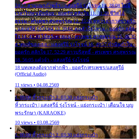
24:27 สามเณรกำพร้า - แสงสุรีย์ รุ่งโรจน์ 10. 28:08 ไม่มี
เวลาไปหาเมียน้อย - ยอดรัก สลักใจ 11. 31:29 ชีวิตไอ้
ธรรม - ศรเพชร ศรสุพรรณ 12. 35:26 ทหารอากาศขาดรัก
- แสงสุรีย์ รุ่งโรจน์ 13. 39:01 คนหัวใจโทรม - ยอดรัก สลัก
ใจ 14. 42:49 ไอ้หวังตายแน่ - ศรเพชร ศรสุพรรณ 15. 46:35
ธาตุแท้ของเธอ - แสงสุรีย์ รุ่งโรจน์ 16. 49:57 กำนันกำใน -
ยอดรัก สลักใจ 17. 52:29 สาวบริสุทธิ์ - ศรเพชร ศรสุพรรณ
18. 56:05 แต๋วจ๋า - แสงสุรีย์ รุ่งโรจน์
18 บทเพลงดังจากฟากฟ้า - ยอดรัก/ศรเพชร/แสงสุรีย์
(Official Audio)
11 views • 04.08.2569
1. 00:00 หิ้วกระเป๋า 2. 03:30 แย่งกระเป๋า
หิ้วกระเป๋า | แสงสุรีย์ รุ่งโรจน์ - แย่งกระเป๋า | เตือนใจ บุญ
พระรักษา (KARAOKE)
10 views • 03.08.2569
1. 00:00 หิ้วกระเป๋า 2. 03:30 แย่งกระเป๋า