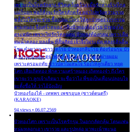
เพราะเป็นโรครักจาง ชีวิตเคว้งคว้าง เมื่อรักห่างร้างไกล
แม่ก็บอก พ่อก็สั่งจะรักใครสักครั้ง อย่าไปหวังความรวย
พลั้งไปใครจะช่วย ซื้อเปลมาไกว ให้ลูกบัวทอง เวรกรรม
ตามสนอง จึงเศร้าหมอง กลีบบัวทองต้องโรย บัวทองไม่
ตระหนัก เพราะไม่รักโคลนตม บัวทองท้องกลม เพราะลืม
ตมน้ำคลอง หลงลิ้น ที่สิ้นสัตย์ เจ้าจึงไม่ระมัด หลงกลิ่นลิ้น
โชย คำหวาน เขาวาดโรย บัวทองกลีบโรย ต้องร้อนรุม บัว
มาบานก่อนตูม ดุจไฟสุมร้อนรุมอุรา บัวทองผ่ายผอม
เพราะตรอมฤทัย ข้าวปลาไม่สนใจ ร้องไห้ลูกเดียว หยุด
โศก เสียเถิดทอง พักความเศร้าหมอง เถิดทองจ๋า ถึงใคร
เขาจะว่า ลูกเจ้าเกิดมา จะชื่อว่าไง พี่ขอเป็นเพื่อนปลอบใจ
จะตั้งชื่อให้ ว่าไอ้บังเอิญ
บัวทองร้องไห้ - เทพพร เพชรอุบล (ซาวด์ดนตรี)
(KARAOKE)
94 views • 06.07.2569
บัวทองโศก เพราะเป็นโรครักรุม ในอกกลัดกลุ้ม โดนแฟน
หนุ่มหลอกเอา เขารวย และรูปหล่อ มาพะเน้าพะนอ