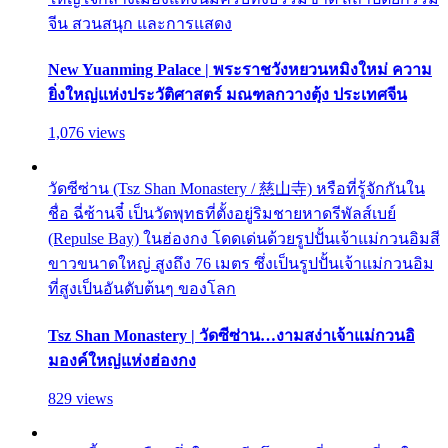
จีน สวนสนุก และการแสดง
New Yuanming Palace | พระราชวังหยวนหมิงใหม่ ความ
ยิ่งใหญ่แห่งประวัติศาสตร์ มณฑลกวางตุ้ง ประเทศจีน
1,076 views
วัดซีซ่าน (Tsz Shan Monastery / 慈山寺) หรือที่รู้จักกันใน
ชื่อ ฉี่ซ้านจี๋ เป็นวัดพุทธที่ตั้งอยู่ริมชายหาดรีพัลส์เบย์
(Repulse Bay) ในฮ่องกง โดดเด่นด้วยรูปปั้นเจ้าแม่กวนอิมสี
ขาวขนาดใหญ่ สูงถึง 76 เมตร ซึ่งเป็นรูปปั้นเจ้าแม่กวนอิม
ที่สูงเป็นอันดับต้นๆ ของโลก
Tsz Shan Monastery | วัดซีซ่าน…งามสง่าเจ้าแม่กวนอิ
มองค์ใหญ่แห่งฮ่องกง
829 views