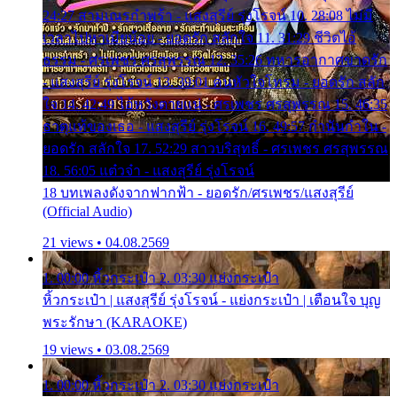
24:27 สามเณรกำพร้า - แสงสุรีย์ รุ่งโรจน์ 10. 28:08 ไม่มี
เวลาไปหาเมียน้อย - ยอดรัก สลักใจ 11. 31:29 ชีวิตไอ้
ธรรม - ศรเพชร ศรสุพรรณ 12. 35:26 ทหารอากาศขาดรัก
- แสงสุรีย์ รุ่งโรจน์ 13. 39:01 คนหัวใจโทรม - ยอดรัก สลัก
ใจ 14. 42:49 ไอ้หวังตายแน่ - ศรเพชร ศรสุพรรณ 15. 46:35
ธาตุแท้ของเธอ - แสงสุรีย์ รุ่งโรจน์ 16. 49:57 กำนันกำใน -
ยอดรัก สลักใจ 17. 52:29 สาวบริสุทธิ์ - ศรเพชร ศรสุพรรณ
18. 56:05 แต๋วจ๋า - แสงสุรีย์ รุ่งโรจน์
18 บทเพลงดังจากฟากฟ้า - ยอดรัก/ศรเพชร/แสงสุรีย์
(Official Audio)
21 views • 04.08.2569
1. 00:00 หิ้วกระเป๋า 2. 03:30 แย่งกระเป๋า
หิ้วกระเป๋า | แสงสุรีย์ รุ่งโรจน์ - แย่งกระเป๋า | เตือนใจ บุญ
พระรักษา (KARAOKE)
19 views • 03.08.2569
1. 00:00 หิ้วกระเป๋า 2. 03:30 แย่งกระเป๋า