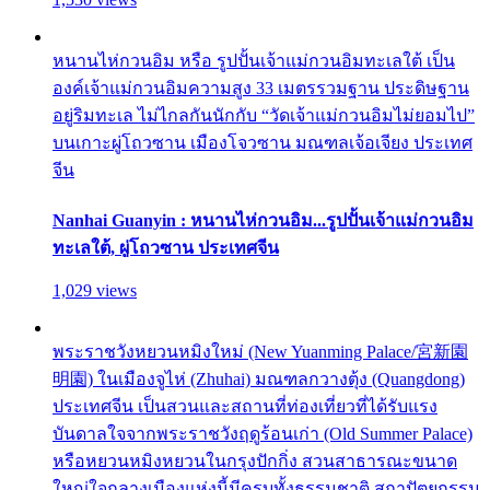
หนานไห่กวนอิม หรือ รูปปั้นเจ้าแม่กวนอิมทะเลใต้ เป็น
องค์เจ้าแม่กวนอิมความสูง 33 เมตรรวมฐาน ประดิษฐาน
อยู่ริมทะเล ไม่ไกลกันนักกับ “วัดเจ้าแม่กวนอิมไม่ยอมไป”
บนเกาะผู่โถวซาน เมืองโจวซาน มณฑลเจ้อเจียง ประเทศ
จีน
Nanhai Guanyin : หนานไห่กวนอิม...รูปปั้นเจ้าแม่กวนอิม
ทะเลใต้, ผู่โถวซาน ประเทศจีน
1,029 views
พระราชวังหยวนหมิงใหม่ (New Yuanming Palace/宮新園
明園) ในเมืองจูไห่ (Zhuhai) มณฑลกวางตุ้ง (Quangdong)
ประเทศจีน เป็นสวนและสถานที่ท่องเที่ยวที่ได้รับแรง
บันดาลใจจากพระราชวังฤดูร้อนเก่า (Old Summer Palace)
หรือหยวนหมิงหยวนในกรุงปักกิ่ง สวนสาธารณะขนาด
ใหญ่ใจกลางเมืองแห่งนี้มีครบทั้งธรรมชาติ สถาปัตยกรรม