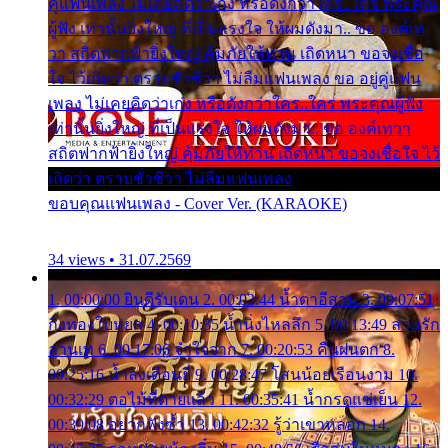
คู่แฟนเพลง ไม่เคยคิดว่าเก่ง หรือดังกว่าใคร..ใคร พระคุณ
ผู้ฟัง เท่านั้นยิ่งใหญ่ ที่เป็นแรงใจ ให้ผมดังมา.. ขอ องค์เท
วา สถิตฟากฟ้ายิ่งใหญ่ คุ้มภัยให้ท่าน เถิดหนา ขอจงเชื่อ
ใจ ไว้เถิดว่า ตราบชั่วชีวา ไม่ลืมแฟนเพลง ขอ อยู่คู่แฟน
เพลง ไม่เคยคิดว่าเก่ง หรือดังกว่าใคร..ใคร พระคุณผู้ฟัง
เท่านั้นยิ่งใหญ่ ที่เป็นแรงใจ ให้ผมดังมา.. ขอ องค์เทวา
สถิตฟากฟ้ายิ่งใหญ่ คุ้มภัยให้ท่าน เถิดหนา ขอจงเชื่อใจ ไว้
เถิดว่า ตราบชั่วชีวา ไม่ลืมแฟนเพลง
ขอบคุณแฟนเพลง - Cover Ver. (KARAOKE)
34 views • 31.07.2569
1. 00:00:00 ยินดีรับเดน 2. 00:03:44 น้ำตาอีสาน 3. 00:07:51
กิ่งทองใบหยก 4. 00:10:35 น้ำนิ่งไหลลึก 5. 00:13:49 ลานรัก
ลานเท 6. 00:17:06 จำใจจาก 7. 00:20:53 คืนฝนตก 8.
00:25:16 น้ำลงเดือนยี่ 9. 00:28:47 โสนน้อยเรือนงาม 10.
00:32:29 ตอไม้ที่ตายแล้ว 11. 00:35:41 น้ำกรดแช่เย็น 12.
00:39:08 อยากฟังซ้ำ 13. 00:42:32 รู้ว่าเขาหลอก 14.