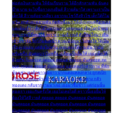
พ่อส่งเงินสามพัน ให้ฉันเรียนราม ได้อีกสักสามพัน ฉันคง
บ๊าย บาย จะไปซื้อกางเกงยีนส์ ลีวายส์มาใส่ เพราะเราเป็น
เด็กใต้ ลีวายส์อย่างเดียว อยากจะโชว์ถึงหิวโซ เด็กใต้ก็ไม่
หวั่น ตกตัวละหลายพัน กัดฟันซื้อมา ให้เด็กเทพเหลียวมอง
และต้องรู้ว่า เด็กใต้ไม่ธรรมดา แต่สุดยอด เดินโยกย้ายเย
ยวน กวนโอ๊ยพอได้ เพราะว่านุ่งลีวายส์ ตัวใหม่ใส่มา เดิน
เข้ามหาลัย จิ๊กโก๊มองหน้า ท่าจะมีปัญหา ไม่พอใจ ได้เป็น
เรื่องแน่นอน แต่ฉันไม่หวั่น เลยแหลงใต้ถามมัน ว่ามัน
พรั่นพรือ มันตอบว่าไม่พรื่อ เปลี่ยนเป็นยิ้มให้ เจอะเด็กใต้
ด้วยกัน ก็เลยรอด สุดยอด สุดยอด สุดยอด มันสุดยอด สุด
ยอด สุดยอด สุดยอด มันสุดยอด แอบหลงรักสาวราม ที่พัก
ห้องเช่า เธอผิวขาวผมยาว ปากแดงแหลงกลาง ถูกสเป็ก
จริงเธอ อยู่ห้องข้างข้าง อยากเข้าไปแหลงกลาง กลัว
ทองแดง กลับจากรามมาเจอ เธอมาซื้อข้าว แต่ก่อนนั้น
สองเรา เจอะกันครั้งใด เธอไม่เคยไยดี คราวนี้เธอยิ้มให้
ต้องให้ใส่ลีวายส์ สุดยอด สุดยอด มันสุดยอด มันสุดยอด
มันสุดยอด มันสุดยอด มันสุดยอด มันสุดยอด มันสุดยอด
มันสุดยอด มันสุดยอด มันสุดยอด มันสุดยอด มันสุดยอด