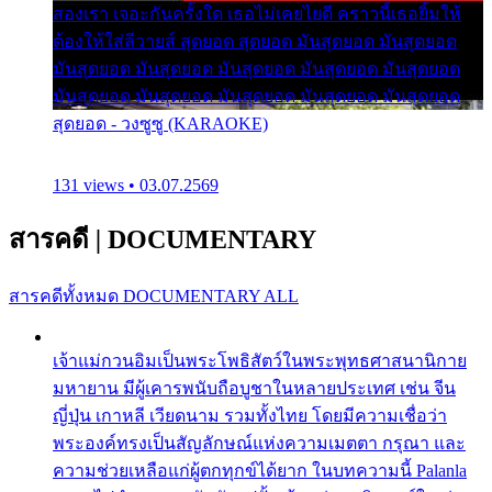
สองเรา เจอะกันครั้งใด เธอไม่เคยไยดี คราวนี้เธอยิ้มให้
ต้องให้ใส่ลีวายส์ สุดยอด สุดยอด มันสุดยอด มันสุดยอด
มันสุดยอด มันสุดยอด มันสุดยอด มันสุดยอด มันสุดยอด
มันสุดยอด มันสุดยอด มันสุดยอด มันสุดยอด มันสุดยอด
สุดยอด - วงซูซู (KARAOKE)
131 views • 03.07.2569
สารคดี
|
DOCUMENTARY
สารคดีทั้งหมด
DOCUMENTARY ALL
เจ้าแม่กวนอิมเป็นพระโพธิสัตว์ในพระพุทธศาสนานิกาย
มหายาน มีผู้เคารพนับถือบูชาในหลายประเทศ เช่น จีน
ญี่ปุ่น เกาหลี เวียดนาม รวมทั้งไทย โดยมีความเชื่อว่า
พระองค์ทรงเป็นสัญลักษณ์แห่งความเมตตา กรุณา และ
ความช่วยเหลือแก่ผู้ตกทุกข์ได้ยาก ในบทความนี้ Palanla