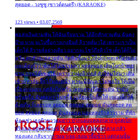
สุดยอด - วงซูซู (ซาวด์ดนตรี) (KARAOKE)
123 views • 03.07.2569
พ่อส่งเงินสามพัน ให้ฉันเรียนราม ได้อีกสักสามพัน ฉันคง
บ๊าย บาย จะไปซื้อกางเกงยีนส์ ลีวายส์มาใส่ เพราะเราเป็น
เด็กใต้ ลีวายส์อย่างเดียว อยากจะโชว์ถึงหิวโซ เด็กใต้ก็ไม่
หวั่น ตกตัวละหลายพัน กัดฟันซื้อมา ให้เด็กเทพเหลียวมอง
และต้องรู้ว่า เด็กใต้ไม่ธรรมดา แต่สุดยอด เดินโยกย้ายเย
ยวน กวนโอ๊ยพอได้ เพราะว่านุ่งลีวายส์ ตัวใหม่ใส่มา เดิน
เข้ามหาลัย จิ๊กโก๊มองหน้า ท่าจะมีปัญหา ไม่พอใจ ได้เป็น
เรื่องแน่นอน แต่ฉันไม่หวั่น เลยแหลงใต้ถามมัน ว่ามัน
พรั่นพรือ มันตอบว่าไม่พรื่อ เปลี่ยนเป็นยิ้มให้ เจอะเด็กใต้
ด้วยกัน ก็เลยรอด สุดยอด สุดยอด สุดยอด มันสุดยอด สุด
ยอด สุดยอด สุดยอด มันสุดยอด แอบหลงรักสาวราม ที่พัก
ห้องเช่า เธอผิวขาวผมยาว ปากแดงแหลงกลาง ถูกสเป็ก
จริงเธอ อยู่ห้องข้างข้าง อยากเข้าไปแหลงกลาง กลัว
ทองแดง กลับจากรามมาเจอ เธอมาซื้อข้าว แต่ก่อนนั้น