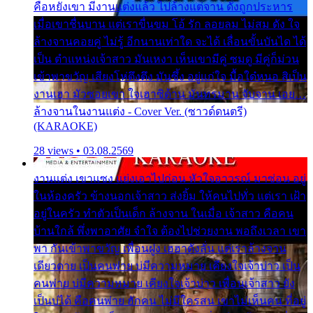
คือหยังเขา มีงานแต่งแล้ว ไปล้างแต่จาน ดั่งถูกประหาร
เมื่อเขาชื่นบาน แต่เราขื่นขม โอ้ รัก ลอยลม ไม่สม ดัง ใจ
ล้างจานคอยคู่ ไม่รู้ อีกนานเท่าใด จะได้ เลื่อนขั้นบันได ได้
เป็น ตำแหน่งเจ้าสาว มันเหงา เห็นเขามีคู่ ซมดู มีคู่ก็ม่วน
เข้าพาขวัญ เสียงโห่ตึงตึง มันซึ้ง อยู่แก่ใจ มื้อใด๋หนอ สิเป็น
งานเฮา มัวซอยเขา ใจเฮาซิด้าน มันทรมาน จับจาน เอย…
ล้างจานในงานแต่ง - Cover Ver. (ซาวด์ดนตรี)
(KARAOKE)
28 views • 03.08.2569
งานแต่ง เขาแซง แย่งเอาไปก่อน หัวใจอาวรณ์ มาซ่อน อยู่
ในห้องครัว ข้างนอกเจ้าสาว ส่งยิ้ม ให้คนไปทั่ว แต่เรา เฝ้า
อยู่ในครัว ทำตัวเป็นเด็ก ล้างจาน ในเมื่อ เจ้าสาว คือคน
บ้านใกล้ พึ่งพาอาศัย จำใจ ต้องไปช่วยงาน พอถึงเวลา เขา
พา กันเข้าพาขวัญ เพื่อนฝูง เฮฮาดังลั่น แต่เราล้างจาน
เดียวดาย เป็นคนพ่าย บ่มีความหมาย เคียงใจเจ้าบ่าว เป็น
คนพ่าย บ่มีความหมาย เคียงใจเจ้าบ่าว เพื่อนเจ้าสาว ยัง
เป็นบ่ได้ คือคนพ่าย ฮักคน ไม่มีใครสน เขาไม่เห็นคน ที่อยู่