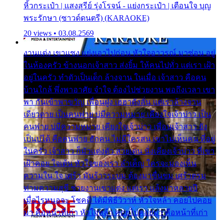
หิ้วกระเป๋า | แสงสุรีย์ รุ่งโรจน์ - แย่งกระเป๋า | เตือนใจ บุญ
พระรักษา (ซาวด์ดนตรี) (KARAOKE)
20 views • 03.08.2569
งานแต่ง เขาแซง แย่งเอาไปก่อน หัวใจอาวรณ์ มาซ่อน อยู่
ในห้องครัว ข้างนอกเจ้าสาว ส่งยิ้ม ให้คนไปทั่ว แต่เรา เฝ้า
อยู่ในครัว ทำตัวเป็นเด็ก ล้างจาน ในเมื่อ เจ้าสาว คือคน
บ้านใกล้ พึ่งพาอาศัย จำใจ ต้องไปช่วยงาน พอถึงเวลา เขา
พา กันเข้าพาขวัญ เพื่อนฝูง เฮฮาดังลั่น แต่เราล้างจาน
เดียวดาย เป็นคนพ่าย บ่มีความหมาย เคียงใจเจ้าบ่าว เป็น
คนพ่าย บ่มีความหมาย เคียงใจเจ้าบ่าว เพื่อนเจ้าสาว ยัง
เป็นบ่ได้ คือคนพ่าย ฮักคน ไม่มีใครสน เขาไม่เห็นคน ที่อยู่
ในครัว เจ้าสาว ก็มัวแต่งตัว สวยเด่น นั่งเคียงเจ้าบ่าว ที่เขา
เฝ้าคอย ใจเต้น หัวใจของเรา ลำเค็ญ ใครจะมองเห็น
ความใน ใจ เศร้า มันร้าวระบม ต้องมาขื่นขม เศร้าตรม
ท่ามความสุขี ช่วยงานเขาแต่ง แต่เรา แล้งมาหลายปี
เมื่อไรหนอจะ โชคดี ได้มีพิธีวิวาห์ หัวใจหล้า คอยไปคอย
มา คือหน้าที่เก่า หัวใจหล้า คอยไปคอยมา คือหน้าที่เก่า