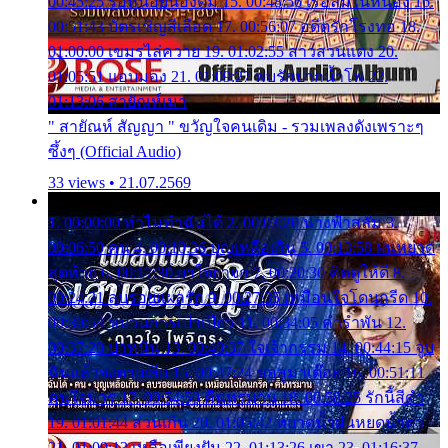
00:45:25 รอหน่อยน้องติ๋ม 15. 00:48:56 เรือล่มในหนอง 16.
00:51:43 บัตรเชิญสีเลือด 17. 00:56:07 อดีตรักโรงทอ 18.
01:00:00 เขมรไล่ควาย 19. 01:02:55 สาวสวนแตง 20.
01:05:51 แอบมอง 21. 01:09:27 พบรักปากน้ำโพ 22.
01:13:06 สายัณห์เมา
" สายัณห์ สัญญา " ขวัญใจคนเดิม - รวมเพลงดังเพราะๆ
ซึ้งๆ (Official Audio)
33 views • 21.07.2569
1. 00:00:00 ทำไมทำฉันได้ 2. 00:03:20 นางฟ้าสลัม 3.
00:06:50 คน 4. 00:10:36 บุญเหลือเกิน 5. 00:13:58 ฝนหยาด
สุดท้าย 6. 00:17:30 ยาใจยาจก 7. 00:20:30 คิดดูให้ดี 8.
00:24:21 ลบรอยแผลรัก 9. 00:27:35 เหมือนใจโดนกรีด 10.
00:30:54 ขบวนการเปาเปียว 11. 00:34:05 คำรำพัน 12.
00:37:20 ปาหนัน 13. 00:40:37 ใจเจ้ากรรม 14. 00:44:15 จูบ
ฉันแล้วจงตายเสีย 15. 00:47:24 ขอสูมาเต๊อะ 16. 00:51:11
คนใจมาร 17. 00:54:50 คืนทรมาน 18. 00:58:25 รักนี้สีดำ
19. 01:01:44 ส่วนเกิน 20. 01:05:42 หยาดน้ำฝนหยดน้ำตา
21. 01:09:13 เหลือเพียงฝัน 22. 01:13:26 เขา 23. 01:16:37