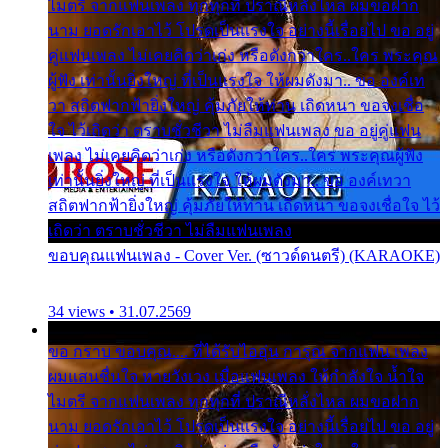
ไมตรี จากแฟนเพลง ทุกทุกที่ ปราณีหลั่งไหล ผมขอฝาก
นาม ยอดรักเอาไว้ โปรดเป็นแรงใจ อย่างนี้เรื่อยไป ขอ อยู่
คู่แฟนเพลง ไม่เคยคิดว่าเก่ง หรือดังกว่าใคร..ใคร พระคุณ
ผู้ฟัง เท่านั้นยิ่งใหญ่ ที่เป็นแรงใจ ให้ผมดังมา.. ขอ องค์เท
วา สถิตฟากฟ้ายิ่งใหญ่ คุ้มภัยให้ท่าน เถิดหนา ขอจงเชื่อ
ใจ ไว้เถิดว่า ตราบชั่วชีวา ไม่ลืมแฟนเพลง ขอ อยู่คู่แฟน
เพลง ไม่เคยคิดว่าเก่ง หรือดังกว่าใคร..ใคร พระคุณผู้ฟัง
เท่านั้นยิ่งใหญ่ ที่เป็นแรงใจ ให้ผมดังมา.. ขอ องค์เทวา
สถิตฟากฟ้ายิ่งใหญ่ คุ้มภัยให้ท่าน เถิดหนา ขอจงเชื่อใจ ไว้
เถิดว่า ตราบชั่วชีวา ไม่ลืมแฟนเพลง
ขอบคุณแฟนเพลง - Cover Ver. (ซาวด์ดนตรี) (KARAOKE)
34 views • 31.07.2569
ขอ กราบ ขอบคุณ.... ที่ได้รับไออุ่น การุณ จากแฟน เพลง
ผมแสนชื่นใจ หายวังเวง เมื่อแฟนเพลง ให้กำลังใจ น้ำใจ
ไมตรี จากแฟนเพลง ทุกทุกที่ ปราณีหลั่งไหล ผมขอฝาก
นาม ยอดรักเอาไว้ โปรดเป็นแรงใจ อย่างนี้เรื่อยไป ขอ อยู่