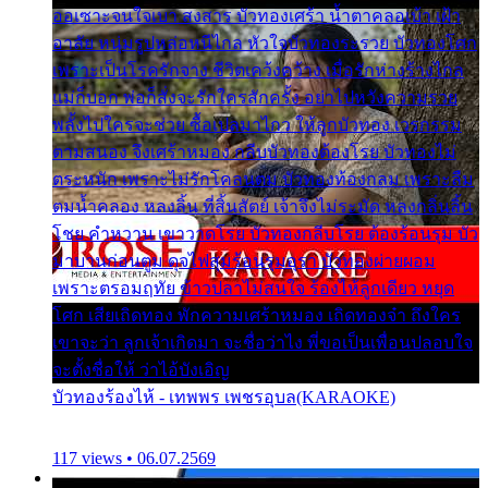
ออเซาะจนใจเบา สงสาร บัวทองเศร้า น้ำตาคลอเบ้า เฝ้า
อาลัย หนุ่มรูปหล่อหนีไกล หัวใจบัวทองระรวย บัวทองโศก
เพราะเป็นโรครักจาง ชีวิตเคว้งคว้าง เมื่อรักห่างร้างไกล
แม่ก็บอก พ่อก็สั่งจะรักใครสักครั้ง อย่าไปหวังความรวย
พลั้งไปใครจะช่วย ซื้อเปลมาไกว ให้ลูกบัวทอง เวรกรรม
ตามสนอง จึงเศร้าหมอง กลีบบัวทองต้องโรย บัวทองไม่
ตระหนัก เพราะไม่รักโคลนตม บัวทองท้องกลม เพราะลืม
ตมน้ำคลอง หลงลิ้น ที่สิ้นสัตย์ เจ้าจึงไม่ระมัด หลงกลิ่นลิ้น
โชย คำหวาน เขาวาดโรย บัวทองกลีบโรย ต้องร้อนรุม บัว
มาบานก่อนตูม ดุจไฟสุมร้อนรุมอุรา บัวทองผ่ายผอม
เพราะตรอมฤทัย ข้าวปลาไม่สนใจ ร้องไห้ลูกเดียว หยุด
โศก เสียเถิดทอง พักความเศร้าหมอง เถิดทองจ๋า ถึงใคร
เขาจะว่า ลูกเจ้าเกิดมา จะชื่อว่าไง พี่ขอเป็นเพื่อนปลอบใจ
จะตั้งชื่อให้ ว่าไอ้บังเอิญ
บัวทองร้องไห้ - เทพพร เพชรอุบล(KARAOKE)
117 views • 06.07.2569