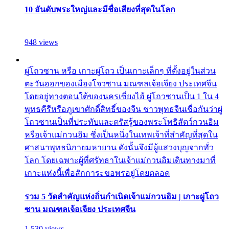
10 อันดับพระใหญ่และมีชื่อเสียงที่สุดในโลก
948 views
ผู่โถวซาน หรือ เกาะผู่โถว เป็นเกาะเล็กๆ ที่ตั้งอยู่ในส่วน
ตะวันออกของเมืองโจวซาน มณฑลเจ้อเจียง ประเทศจีน
โดยอยู่ทางตอนใต้ของนครเซี่ยงไฮ้ ผู่โถวซานเป็น 1 ใน 4
พุทธคีรีหรือภูเขาศักดิ์สิทธิ์ของจีน ชาวพุทธจีนเชื่อกันว่าผู่
โถวซานเป็นที่ประทับและตรัสรู้ของพระโพธิสัตว์กวนอิม
หรือเจ้าแม่กวนอิม ซึ่งเป็นหนึ่งในเทพเจ้าที่สำคัญที่สุดใน
ศาสนาพุทธนิกายมหายาน ดังนั้นจึงมีผู้แสวงบุญจากทั่ว
โลก โดยเฉพาะผู้ที่ศรัทธาในเจ้าแม่กวนอิมเดินทางมาที่
เกาะแห่งนี้เพื่อสักการะขอพรอยู่โดยตลอด
รวม 5 วัดสำคัญแห่งถิ่นกำเนิดเจ้าแม่กวนอิม | เกาะผู่โถว
ซาน มณฑลเจ้อเจียง ประเทศจีน
1,530 views