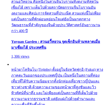
สวนอวี้หยวน คือหนึ่งในสวนจีนโบราณที่งดงามที่สุดใน
เซี่ยงไฮ้ เพราะเต็มไปด้วยสถาปัตยกรรมจีนโบราณอัน
งดงามและศิลปะการจัดสวนที่ประณีต สวนแห่งนี้ไม่เพียง
แต่เป็นสถานที่พักผ่อนหย่อนใจแต่ยังเป็นมรดกทาง
วัฒนธรรมที่สำคัญของจีนด้วยประวัติศาสตร์อันยาวนาน
กว่า 400 ปี
Yuyuan Garden : สวนอวี้หยวน จุดเช็กอินห้ามพลาดเมื่อ
มาเซี่ยงไฮ้ ประเทศจีน
1,306 views
หน้าผาโทจินโบ (Tojinbo) ตั้งอยู่ในจังหวัดฟุกุอิ (Fukui) ทาง
ภาคตะวันออกของประเทศญี่ปุ่น เป็นหนึ่งในสถานที่ท่อง
เที่ยวที่ได้รับความนิยมจากทั้งนักท่องเที่ยวชาวญี่ปุ่นและ
ชาวต่างชาติ ด้วยความงามของหน้าผาที่สูงชันและวิว
ทิวทัศน์ที่น่าทึ่ง และไม่เพียงแต่เป็นสถานที่ที่เต็มไปด้วย
ความงามจากธรรมชาติ แต่ยังแฝงไปด้วยตำนานและ
ความเชื่อที่ลึกซึ้งด้วย