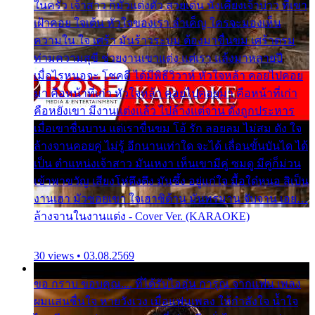
ในครัว เจ้าสาว ก็มัวแต่งตัว สวยเด่น นั่งเคียงเจ้าบ่าว ที่เขา
เฝ้าคอย ใจเต้น หัวใจของเรา ลำเค็ญ ใครจะมองเห็น
ความใน ใจ เศร้า มันร้าวระบม ต้องมาขื่นขม เศร้าตรม
ท่ามความสุขี ช่วยงานเขาแต่ง แต่เรา แล้งมาหลายปี
เมื่อไรหนอจะ โชคดี ได้มีพิธีวิวาห์ หัวใจหล้า คอยไปคอย
มา คือหน้าที่เก่า หัวใจหล้า คอยไปคอยมา คือหน้าที่เก่า
คือหยังเขา มีงานแต่งแล้ว ไปล้างแต่จาน ดั่งถูกประหาร
เมื่อเขาชื่นบาน แต่เราขื่นขม โอ้ รัก ลอยลม ไม่สม ดัง ใจ
ล้างจานคอยคู่ ไม่รู้ อีกนานเท่าใด จะได้ เลื่อนขั้นบันได ได้
เป็น ตำแหน่งเจ้าสาว มันเหงา เห็นเขามีคู่ ซมดู มีคู่ก็ม่วน
เข้าพาขวัญ เสียงโห่ตึงตึง มันซึ้ง อยู่แก่ใจ มื้อใด๋หนอ สิเป็น
งานเฮา มัวซอยเขา ใจเฮาซิด้าน มันทรมาน จับจาน เอย…
ล้างจานในงานแต่ง - Cover Ver. (KARAOKE)
30 views • 03.08.2569
ขอ กราบ ขอบคุณ.... ที่ได้รับไออุ่น การุณ จากแฟน เพลง
ผมแสนชื่นใจ หายวังเวง เมื่อแฟนเพลง ให้กำลังใจ น้ำใจ