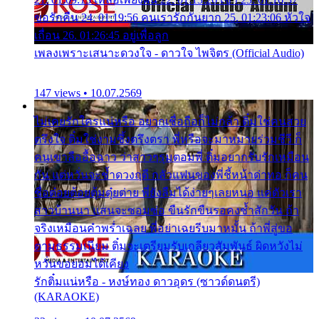
ขอรักคืน 24. 01:19:56 คนเรารักกันยาก 25. 01:23:06 หัวใจ
เถื่อน 26. 01:26:45 อยู่เพื่อลูก
เพลงเพราะเสนาะดวงใจ - ดาวใจ ไพจิตร (Official Audio)
147 views • 10.07.2569
ไม่เคยรักใครแน่หรือ อยากเชื่อถือก็ไม่กล้า ติ๋มใช่คนสวย
ตรึงใจ ติ๋มใช่งามซึ้งตรึงตรา พี่หรือจะมาหมายร่วมชีวี ก็
คนเขาลืออื้อฉาว ว่าสาวๆรุมตอมพี่ ติ๋มอยากรับรักเหมือน
กัน แต่หวั่นจะช้ำดวงฤดี กลัวแฟนของพี่ชี้หน้าด่าทอ ก็คน
ชื่อต๋อยต้อยตุ้มตุ๋ยต่าย พี่ยังลืมได้ง่ายๆเลยหนอ แค่ตัวเรา
สาวบ้านนา แสนจะซอมซ่อ ขืนรักขืนรอคงช้ำสักวัน ถ้า
จริงเหมือนคำพร่ำเฉลย พี่อย่าเฉยรีบมาหมั้น ถ้าพี่สู่ขอ
ตามธรรมเนียม ติ๋มจะเตรียมรับเกลียวสัมพันธ์ ผิดหวังไม่
หวั่นขอยอมได้เคียง
รักติ๋มแน่หรือ - หงษ์ทอง ดาวอุดร (ซาวด์ดนตรี)
(KARAOKE)