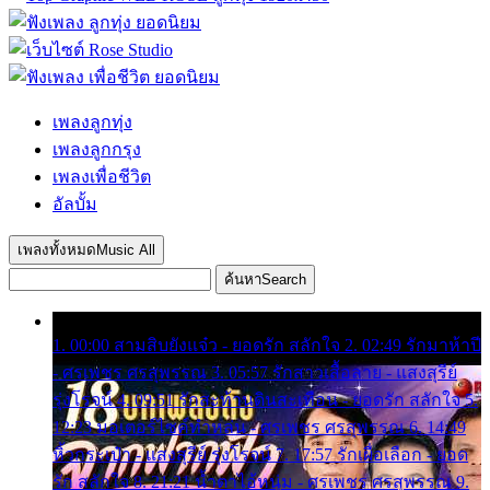
เพลงลูกทุ่ง
เพลงลูกกรุง
เพลงเพื่อชีวิต
อัลบั้ม
เพลงทั้งหมด
Music All
ค้นหา
Search
1. 00:00 สามสิบยังแจ๋ว - ยอดรัก สลักใจ 2. 02:49 รักมาห้าปี
- ศรเพชร ศรสุพรรณ 3. 05:57 รักสาวเสื้อลาย - แสงสุรีย์
รุ่งโรจน์ 4. 09:51 รักสะท้านดินสะเทือน - ยอดรัก สลักใจ 5.
12:23 มอเตอร์ไซค์ทำหล่น - ศรเพชร ศรสุพรรณ 6. 14:49
หิ้วกระเป๋า - แสงสุรีย์ รุ่งโรจน์ 7. 17:57 รักเผื่อเลือก - ยอด
รัก สลักใจ 8. 21:21 น้ำตาไอ้หนุ่ม - ศรเพชร ศรสุพรรณ 9.