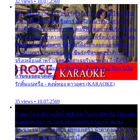
32 views • 10.07.2569
ไม่เคยรักใครแน่หรือ อยากเชื่อถือก็ไม่กล้า ติ๋มใช่คนสวย
ตรึงใจ ติ๋มใช่งามซึ้งตรึงตรา พี่หรือจะมาหมายร่วมชีวี ก็
คนเขาลืออื้อฉาว ว่าสาวๆรุมตอมพี่ ติ๋มอยากรับรักเหมือน
กัน แต่หวั่นจะช้ำดวงฤดี กลัวแฟนของพี่ชี้หน้าด่าทอ ก็คน
ชื่อต๋อยต้อยตุ้มตุ๋ยต่าย พี่ยังลืมได้ง่ายๆเลยหนอ แค่ตัวเรา
สาวบ้านนา แสนจะซอมซ่อ ขืนรักขืนรอคงช้ำสักวัน ถ้า
จริงเหมือนคำพร่ำเฉลย พี่อย่าเฉยรีบมาหมั้น ถ้าพี่สู่ขอ
ตามธรรมเนียม ติ๋มจะเตรียมรับเกลียวสัมพันธ์ ผิดหวังไม่
หวั่นขอยอมได้เคียง
รักติ๋มแน่หรือ - หงษ์ทอง ดาวอุดร (KARAOKE)
35 views • 10.07.2569
บัวทองโศก เพราะเป็นโรครักรุม ในอกกลัดกลุ้ม โดนแฟน
หนุ่มหลอกเอา เขารวย และรูปหล่อ มาพะเน้าพะนอ
ออเซาะจนใจเบา สงสาร บัวทองเศร้า น้ำตาคลอเบ้า เฝ้า
อาลัย หนุ่มรูปหล่อหนีไกล หัวใจบัวทองระรวย บัวทองโศก