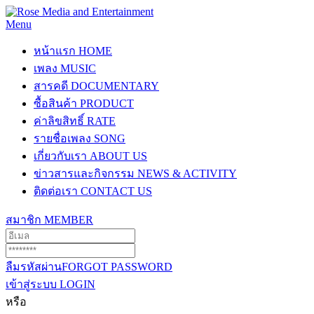
Menu
หน้าแรก
HOME
เพลง
MUSIC
สารคดี
DOCUMENTARY
ซื้อสินค้า
PRODUCT
ค่าลิขสิทธิ์
RATE
รายชื่อเพลง
SONG
เกี่ยวกับเรา
ABOUT US
ข่าวสารและกิจกรรม
NEWS & ACTIVITY
ติดต่อเรา
CONTACT US
สมาชิก
MEMBER
ลืมรหัสผ่าน
FORGOT PASSWORD
เข้าสู่ระบบ
LOGIN
หรือ