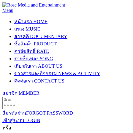
Menu
หน้าแรก
HOME
เพลง
MUSIC
สารคดี
DOCUMENTARY
ซื้อสินค้า
PRODUCT
ค่าลิขสิทธิ์
RATE
รายชื่อเพลง
SONG
เกี่ยวกับเรา
ABOUT US
ข่าวสารและกิจกรรม
NEWS & ACTIVITY
ติดต่อเรา
CONTACT US
สมาชิก
MEMBER
ลืมรหัสผ่าน
FORGOT PASSWORD
เข้าสู่ระบบ
LOGIN
หรือ