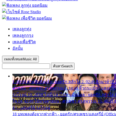
เพลงลูกทุ่ง
เพลงลูกกรุง
เพลงเพื่อชีวิต
อัลบั้ม
เพลงทั้งหมด
Music All
ค้นหา
Search
1. 00:00 สามสิบยังแจ๋ว - ยอดรัก สลักใจ 2. 02:49 รักมาห้าปี
ทำหล่น - ศรเพชร ศรสุพรรณ 6. 14:49 หิ้วกระเป๋า - แสงสุรีย์ 
รุ่งโรจน์ 10. 28:08 ไม่มีเวลาไปหาเมียน้อย - ยอดรัก สลักใ
ใจ 14. 42:49 ไอ้หวังตายแน่ - ศรเพชร ศรสุพรรณ 15. 46:35 ธา
จ๋า - แสงสุรีย์ รุ่งโรจน์
18 บทเพลงดังจากฟากฟ้า - ยอดรัก/ศรเพชร/แสงสุรีย์ (Officia