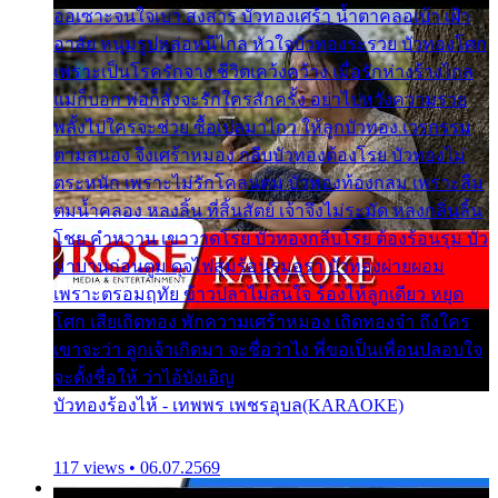
ออเซาะจนใจเบา สงสาร บัวทองเศร้า น้ำตาคลอเบ้า เฝ้า
อาลัย หนุ่มรูปหล่อหนีไกล หัวใจบัวทองระรวย บัวทองโศก
เพราะเป็นโรครักจาง ชีวิตเคว้งคว้าง เมื่อรักห่างร้างไกล
แม่ก็บอก พ่อก็สั่งจะรักใครสักครั้ง อย่าไปหวังความรวย
พลั้งไปใครจะช่วย ซื้อเปลมาไกว ให้ลูกบัวทอง เวรกรรม
ตามสนอง จึงเศร้าหมอง กลีบบัวทองต้องโรย บัวทองไม่
ตระหนัก เพราะไม่รักโคลนตม บัวทองท้องกลม เพราะลืม
ตมน้ำคลอง หลงลิ้น ที่สิ้นสัตย์ เจ้าจึงไม่ระมัด หลงกลิ่นลิ้น
โชย คำหวาน เขาวาดโรย บัวทองกลีบโรย ต้องร้อนรุม บัว
มาบานก่อนตูม ดุจไฟสุมร้อนรุมอุรา บัวทองผ่ายผอม
เพราะตรอมฤทัย ข้าวปลาไม่สนใจ ร้องไห้ลูกเดียว หยุด
โศก เสียเถิดทอง พักความเศร้าหมอง เถิดทองจ๋า ถึงใคร
เขาจะว่า ลูกเจ้าเกิดมา จะชื่อว่าไง พี่ขอเป็นเพื่อนปลอบใจ
จะตั้งชื่อให้ ว่าไอ้บังเอิญ
บัวทองร้องไห้ - เทพพร เพชรอุบล(KARAOKE)
117 views • 06.07.2569