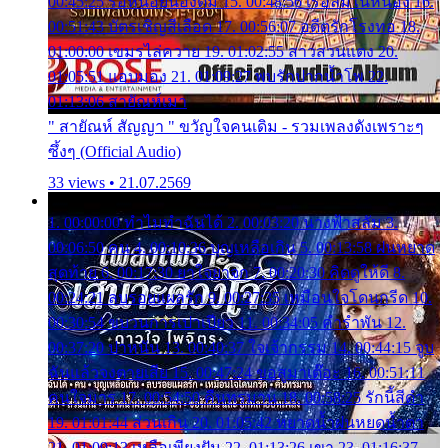
00:45:25 รอหน่อยน้องติ๋ม 15. 00:48:56 เรือล่มในหนอง 16.
00:51:43 บัตรเชิญสีเลือด 17. 00:56:07 อดีตรักโรงทอ 18.
01:00:00 เขมรไล่ควาย 19. 01:02:55 สาวสวนแตง 20.
01:05:51 แอบมอง 21. 01:09:27 พบรักปากน้ำโพ 22.
01:13:06 สายัณห์เมา
" สายัณห์ สัญญา " ขวัญใจคนเดิม - รวมเพลงดังเพราะๆ
ซึ้งๆ (Official Audio)
33 views • 21.07.2569
1. 00:00:00 ทำไมทำฉันได้ 2. 00:03:20 นางฟ้าสลัม 3.
00:06:50 คน 4. 00:10:36 บุญเหลือเกิน 5. 00:13:58 ฝนหยาด
สุดท้าย 6. 00:17:30 ยาใจยาจก 7. 00:20:30 คิดดูให้ดี 8.
00:24:21 ลบรอยแผลรัก 9. 00:27:35 เหมือนใจโดนกรีด 10.
00:30:54 ขบวนการเปาเปียว 11. 00:34:05 คำรำพัน 12.
00:37:20 ปาหนัน 13. 00:40:37 ใจเจ้ากรรม 14. 00:44:15 จูบ
ฉันแล้วจงตายเสีย 15. 00:47:24 ขอสูมาเต๊อะ 16. 00:51:11
คนใจมาร 17. 00:54:50 คืนทรมาน 18. 00:58:25 รักนี้สีดำ
19. 01:01:44 ส่วนเกิน 20. 01:05:42 หยาดน้ำฝนหยดน้ำตา
21. 01:09:13 เหลือเพียงฝัน 22. 01:13:26 เขา 23. 01:16:37