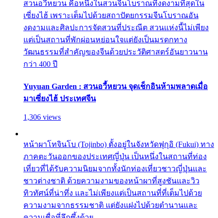
สวนอวี้หยวน คือหนึ่งในสวนจีนโบราณที่งดงามที่สุดใน
เซี่ยงไฮ้ เพราะเต็มไปด้วยสถาปัตยกรรมจีนโบราณอัน
งดงามและศิลปะการจัดสวนที่ประณีต สวนแห่งนี้ไม่เพียง
แต่เป็นสถานที่พักผ่อนหย่อนใจแต่ยังเป็นมรดกทาง
วัฒนธรรมที่สำคัญของจีนด้วยประวัติศาสตร์อันยาวนาน
กว่า 400 ปี
Yuyuan Garden : สวนอวี้หยวน จุดเช็กอินห้ามพลาดเมื่อ
มาเซี่ยงไฮ้ ประเทศจีน
1,306 views
หน้าผาโทจินโบ (Tojinbo) ตั้งอยู่ในจังหวัดฟุกุอิ (Fukui) ทาง
ภาคตะวันออกของประเทศญี่ปุ่น เป็นหนึ่งในสถานที่ท่อง
เที่ยวที่ได้รับความนิยมจากทั้งนักท่องเที่ยวชาวญี่ปุ่นและ
ชาวต่างชาติ ด้วยความงามของหน้าผาที่สูงชันและวิว
ทิวทัศน์ที่น่าทึ่ง และไม่เพียงแต่เป็นสถานที่ที่เต็มไปด้วย
ความงามจากธรรมชาติ แต่ยังแฝงไปด้วยตำนานและ
ความเชื่อที่ลึกซึ้งด้วย