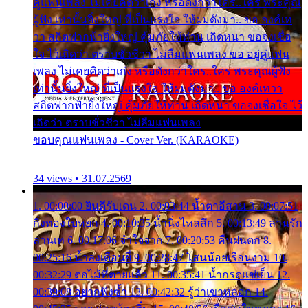
คู่แฟนเพลง ไม่เคยคิดว่าเก่ง หรือดังกว่าใคร..ใคร พระคุณ
ผู้ฟัง เท่านั้นยิ่งใหญ่ ที่เป็นแรงใจ ให้ผมดังมา.. ขอ องค์เท
วา สถิตฟากฟ้ายิ่งใหญ่ คุ้มภัยให้ท่าน เถิดหนา ขอจงเชื่อ
ใจ ไว้เถิดว่า ตราบชั่วชีวา ไม่ลืมแฟนเพลง ขอ อยู่คู่แฟน
เพลง ไม่เคยคิดว่าเก่ง หรือดังกว่าใคร..ใคร พระคุณผู้ฟัง
เท่านั้นยิ่งใหญ่ ที่เป็นแรงใจ ให้ผมดังมา.. ขอ องค์เทวา
สถิตฟากฟ้ายิ่งใหญ่ คุ้มภัยให้ท่าน เถิดหนา ขอจงเชื่อใจ ไว้
เถิดว่า ตราบชั่วชีวา ไม่ลืมแฟนเพลง
ขอบคุณแฟนเพลง - Cover Ver. (KARAOKE)
34 views • 31.07.2569
1. 00:00:00 ยินดีรับเดน 2. 00:03:44 น้ำตาอีสาน 3. 00:07:51
กิ่งทองใบหยก 4. 00:10:35 น้ำนิ่งไหลลึก 5. 00:13:49 ลานรัก
ลานเท 6. 00:17:06 จำใจจาก 7. 00:20:53 คืนฝนตก 8.
00:25:16 น้ำลงเดือนยี่ 9. 00:28:47 โสนน้อยเรือนงาม 10.
00:32:29 ตอไม้ที่ตายแล้ว 11. 00:35:41 น้ำกรดแช่เย็น 12.
00:39:08 อยากฟังซ้ำ 13. 00:42:32 รู้ว่าเขาหลอก 14.