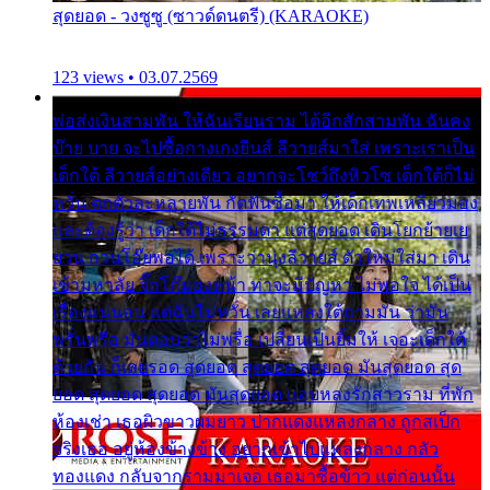
สุดยอด - วงซูซู (ซาวด์ดนตรี) (KARAOKE)
123 views • 03.07.2569
พ่อส่งเงินสามพัน ให้ฉันเรียนราม ได้อีกสักสามพัน ฉันคง
บ๊าย บาย จะไปซื้อกางเกงยีนส์ ลีวายส์มาใส่ เพราะเราเป็น
เด็กใต้ ลีวายส์อย่างเดียว อยากจะโชว์ถึงหิวโซ เด็กใต้ก็ไม่
หวั่น ตกตัวละหลายพัน กัดฟันซื้อมา ให้เด็กเทพเหลียวมอง
และต้องรู้ว่า เด็กใต้ไม่ธรรมดา แต่สุดยอด เดินโยกย้ายเย
ยวน กวนโอ๊ยพอได้ เพราะว่านุ่งลีวายส์ ตัวใหม่ใส่มา เดิน
เข้ามหาลัย จิ๊กโก๊มองหน้า ท่าจะมีปัญหา ไม่พอใจ ได้เป็น
เรื่องแน่นอน แต่ฉันไม่หวั่น เลยแหลงใต้ถามมัน ว่ามัน
พรั่นพรือ มันตอบว่าไม่พรื่อ เปลี่ยนเป็นยิ้มให้ เจอะเด็กใต้
ด้วยกัน ก็เลยรอด สุดยอด สุดยอด สุดยอด มันสุดยอด สุด
ยอด สุดยอด สุดยอด มันสุดยอด แอบหลงรักสาวราม ที่พัก
ห้องเช่า เธอผิวขาวผมยาว ปากแดงแหลงกลาง ถูกสเป็ก
จริงเธอ อยู่ห้องข้างข้าง อยากเข้าไปแหลงกลาง กลัว
ทองแดง กลับจากรามมาเจอ เธอมาซื้อข้าว แต่ก่อนนั้น