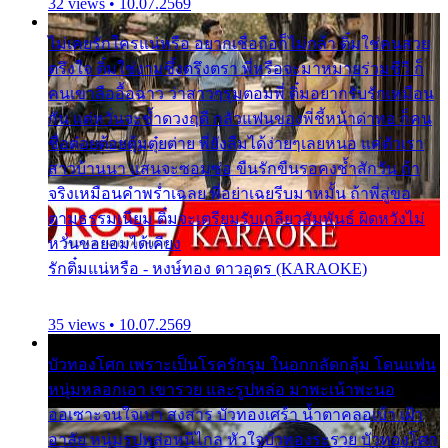
32 views • 10.07.2569
ไม่เคยรักใครแน่หรือ อยากเชื่อถือก็ไม่กล้า ติ๋มใช่คนสวย
ตรึงใจ ติ๋มใช่งามซึ้งตรึงตรา พี่หรือจะมาหมายร่วมชีวี ก็
คนเขาลืออื้อฉาว ว่าสาวๆรุมตอมพี่ ติ๋มอยากรับรักเหมือน
กัน แต่หวั่นจะช้ำดวงฤดี กลัวแฟนของพี่ชี้หน้าด่าทอ ก็คน
ชื่อต๋อยต้อยตุ้มตุ๋ยต่าย พี่ยังลืมได้ง่ายๆเลยหนอ แค่ตัวเรา
สาวบ้านนา แสนจะซอมซ่อ ขืนรักขืนรอคงช้ำสักวัน ถ้า
จริงเหมือนคำพร่ำเฉลย พี่อย่าเฉยรีบมาหมั้น ถ้าพี่สู่ขอ
ตามธรรมเนียม ติ๋มจะเตรียมรับเกลียวสัมพันธ์ ผิดหวังไม่
หวั่นขอยอมได้เคียง
รักติ๋มแน่หรือ - หงษ์ทอง ดาวอุดร (KARAOKE)
35 views • 10.07.2569
บัวทองโศก เพราะเป็นโรครักรุม ในอกกลัดกลุ้ม โดนแฟน
หนุ่มหลอกเอา เขารวย และรูปหล่อ มาพะเน้าพะนอ
ออเซาะจนใจเบา สงสาร บัวทองเศร้า น้ำตาคลอเบ้า เฝ้า
อาลัย หนุ่มรูปหล่อหนีไกล หัวใจบัวทองระรวย บัวทองโศก