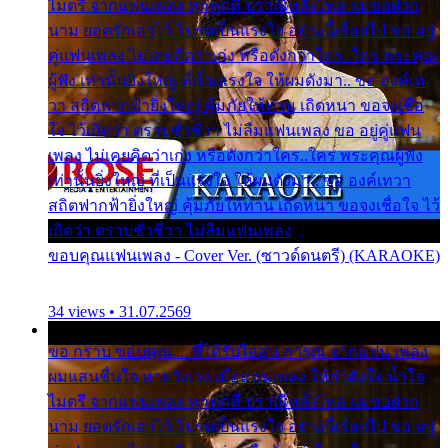
ไมตรี จากแฟนเพลง ทุกทุกที่ ปราณีหลั่งไหล ผมขอฝาก
นาม ยอดรักเอาไว้ โปรดเป็นแรงใจ อย่างนี้เรื่อยไป ขอ อยู่
คู่แฟนเพลง ไม่เคยคิดว่าเก่ง หรือดังกว่าใคร..ใคร พระคุณ
ผู้ฟัง เท่านั้นยิ่งใหญ่ ที่เป็นแรงใจ ให้ผมดังมา.. ขอ องค์เท
วา สถิตฟากฟ้ายิ่งใหญ่ คุ้มภัยให้ท่าน เถิดหนา ขอจงเชื่อ
ใจ ไว้เถิดว่า ตราบชั่วชีวา ไม่ลืมแฟนเพลง ขอ อยู่คู่แฟน
เพลง ไม่เคยคิดว่าเก่ง หรือดังกว่าใคร..ใคร พระคุณผู้ฟัง
เท่านั้นยิ่งใหญ่ ที่เป็นแรงใจ ให้ผมดังมา.. ขอ องค์เทวา
สถิตฟากฟ้ายิ่งใหญ่ คุ้มภัยให้ท่าน เถิดหนา ขอจงเชื่อใจ ไว้
เถิดว่า ตราบชั่วชีวา ไม่ลืมแฟนเพลง
ขอบคุณแฟนเพลง - Cover Ver. (ซาวด์ดนตรี) (KARAOKE)
34 views • 31.07.2569
ขอ กราบ ขอบคุณ.... ที่ได้รับไออุ่น การุณ จากแฟน เพลง
ผมแสนชื่นใจ หายวังเวง เมื่อแฟนเพลง ให้กำลังใจ น้ำใจ
ไมตรี จากแฟนเพลง ทุกทุกที่ ปราณีหลั่งไหล ผมขอฝาก
นาม ยอดรักเอาไว้ โปรดเป็นแรงใจ อย่างนี้เรื่อยไป ขอ อยู่