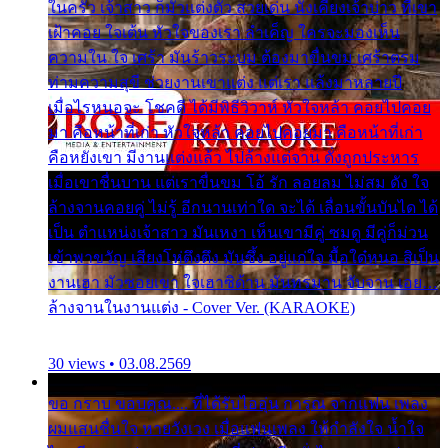
ในครัว เจ้าสาว ก็มัวแต่งตัว สวยเด่น นั่งเคียงเจ้าบ่าว ที่เขา
เฝ้าคอย ใจเต้น หัวใจของเรา ลำเค็ญ ใครจะมองเห็น
ความใน ใจ เศร้า มันร้าวระบม ต้องมาขื่นขม เศร้าตรม
ท่ามความสุขี ช่วยงานเขาแต่ง แต่เรา แล้งมาหลายปี
เมื่อไรหนอจะ โชคดี ได้มีพิธีวิวาห์ หัวใจหล้า คอยไปคอย
มา คือหน้าที่เก่า หัวใจหล้า คอยไปคอยมา คือหน้าที่เก่า
คือหยังเขา มีงานแต่งแล้ว ไปล้างแต่จาน ดั่งถูกประหาร
เมื่อเขาชื่นบาน แต่เราขื่นขม โอ้ รัก ลอยลม ไม่สม ดัง ใจ
ล้างจานคอยคู่ ไม่รู้ อีกนานเท่าใด จะได้ เลื่อนขั้นบันได ได้
เป็น ตำแหน่งเจ้าสาว มันเหงา เห็นเขามีคู่ ซมดู มีคู่ก็ม่วน
เข้าพาขวัญ เสียงโห่ตึงตึง มันซึ้ง อยู่แก่ใจ มื้อใด๋หนอ สิเป็น
งานเฮา มัวซอยเขา ใจเฮาซิด้าน มันทรมาน จับจาน เอย…
ล้างจานในงานแต่ง - Cover Ver. (KARAOKE)
30 views • 03.08.2569
ขอ กราบ ขอบคุณ.... ที่ได้รับไออุ่น การุณ จากแฟน เพลง
ผมแสนชื่นใจ หายวังเวง เมื่อแฟนเพลง ให้กำลังใจ น้ำใจ