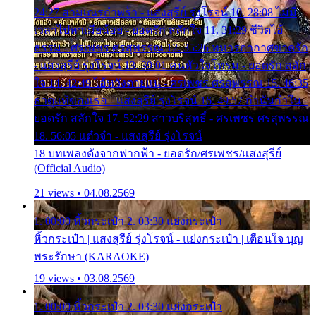
24:27 สามเณรกำพร้า - แสงสุรีย์ รุ่งโรจน์ 10. 28:08 ไม่มี
เวลาไปหาเมียน้อย - ยอดรัก สลักใจ 11. 31:29 ชีวิตไอ้
ธรรม - ศรเพชร ศรสุพรรณ 12. 35:26 ทหารอากาศขาดรัก
- แสงสุรีย์ รุ่งโรจน์ 13. 39:01 คนหัวใจโทรม - ยอดรัก สลัก
ใจ 14. 42:49 ไอ้หวังตายแน่ - ศรเพชร ศรสุพรรณ 15. 46:35
ธาตุแท้ของเธอ - แสงสุรีย์ รุ่งโรจน์ 16. 49:57 กำนันกำใน -
ยอดรัก สลักใจ 17. 52:29 สาวบริสุทธิ์ - ศรเพชร ศรสุพรรณ
18. 56:05 แต๋วจ๋า - แสงสุรีย์ รุ่งโรจน์
18 บทเพลงดังจากฟากฟ้า - ยอดรัก/ศรเพชร/แสงสุรีย์
(Official Audio)
21 views • 04.08.2569
1. 00:00 หิ้วกระเป๋า 2. 03:30 แย่งกระเป๋า
หิ้วกระเป๋า | แสงสุรีย์ รุ่งโรจน์ - แย่งกระเป๋า | เตือนใจ บุญ
พระรักษา (KARAOKE)
19 views • 03.08.2569
1. 00:00 หิ้วกระเป๋า 2. 03:30 แย่งกระเป๋า