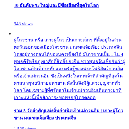
10 อันดับพระใหญ่และมีชื่อเสียงที่สุดในโลก
948 views
ผู่โถวซาน หรือ เกาะผู่โถว เป็นเกาะเล็กๆ ที่ตั้งอยู่ในส่วน
ตะวันออกของเมืองโจวซาน มณฑลเจ้อเจียง ประเทศจีน
โดยอยู่ทางตอนใต้ของนครเซี่ยงไฮ้ ผู่โถวซานเป็น 1 ใน 4
พุทธคีรีหรือภูเขาศักดิ์สิทธิ์ของจีน ชาวพุทธจีนเชื่อกันว่าผู่
โถวซานเป็นที่ประทับและตรัสรู้ของพระโพธิสัตว์กวนอิม
หรือเจ้าแม่กวนอิม ซึ่งเป็นหนึ่งในเทพเจ้าที่สำคัญที่สุดใน
ศาสนาพุทธนิกายมหายาน ดังนั้นจึงมีผู้แสวงบุญจากทั่ว
โลก โดยเฉพาะผู้ที่ศรัทธาในเจ้าแม่กวนอิมเดินทางมาที่
เกาะแห่งนี้เพื่อสักการะขอพรอยู่โดยตลอด
รวม 5 วัดสำคัญแห่งถิ่นกำเนิดเจ้าแม่กวนอิม | เกาะผู่โถว
ซาน มณฑลเจ้อเจียง ประเทศจีน
1,530 views