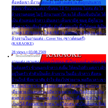
คือหยังเขา มีงานแต่งแล้ว ไปล้างแต่จาน ดั่งถูกประหาร
เมื่อเขาชื่นบาน แต่เราขื่นขม โอ้ รัก ลอยลม ไม่สม ดัง ใจ
ล้างจานคอยคู่ ไม่รู้ อีกนานเท่าใด จะได้ เลื่อนขั้นบันได ได้
เป็น ตำแหน่งเจ้าสาว มันเหงา เห็นเขามีคู่ ซมดู มีคู่ก็ม่วน
เข้าพาขวัญ เสียงโห่ตึงตึง มันซึ้ง อยู่แก่ใจ มื้อใด๋หนอ สิเป็น
งานเฮา มัวซอยเขา ใจเฮาซิด้าน มันทรมาน จับจาน เอย…
ล้างจานในงานแต่ง - Cover Ver. (ซาวด์ดนตรี)
(KARAOKE)
28 views • 03.08.2569
งานแต่ง เขาแซง แย่งเอาไปก่อน หัวใจอาวรณ์ มาซ่อน อยู่
ในห้องครัว ข้างนอกเจ้าสาว ส่งยิ้ม ให้คนไปทั่ว แต่เรา เฝ้า
อยู่ในครัว ทำตัวเป็นเด็ก ล้างจาน ในเมื่อ เจ้าสาว คือคน
บ้านใกล้ พึ่งพาอาศัย จำใจ ต้องไปช่วยงาน พอถึงเวลา เขา
พา กันเข้าพาขวัญ เพื่อนฝูง เฮฮาดังลั่น แต่เราล้างจาน
เดียวดาย เป็นคนพ่าย บ่มีความหมาย เคียงใจเจ้าบ่าว เป็น
คนพ่าย บ่มีความหมาย เคียงใจเจ้าบ่าว เพื่อนเจ้าสาว ยัง
เป็นบ่ได้ คือคนพ่าย ฮักคน ไม่มีใครสน เขาไม่เห็นคน ที่อยู่