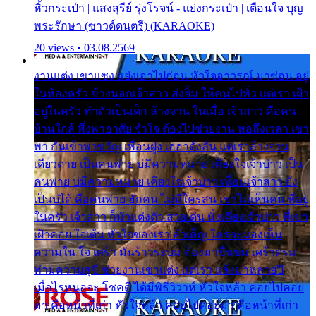
หิ้วกระเป๋า | แสงสุรีย์ รุ่งโรจน์ - แย่งกระเป๋า | เตือนใจ บุญ
พระรักษา (ซาวด์ดนตรี) (KARAOKE)
20 views • 03.08.2569
งานแต่ง เขาแซง แย่งเอาไปก่อน หัวใจอาวรณ์ มาซ่อน อยู่
ในห้องครัว ข้างนอกเจ้าสาว ส่งยิ้ม ให้คนไปทั่ว แต่เรา เฝ้า
อยู่ในครัว ทำตัวเป็นเด็ก ล้างจาน ในเมื่อ เจ้าสาว คือคน
บ้านใกล้ พึ่งพาอาศัย จำใจ ต้องไปช่วยงาน พอถึงเวลา เขา
พา กันเข้าพาขวัญ เพื่อนฝูง เฮฮาดังลั่น แต่เราล้างจาน
เดียวดาย เป็นคนพ่าย บ่มีความหมาย เคียงใจเจ้าบ่าว เป็น
คนพ่าย บ่มีความหมาย เคียงใจเจ้าบ่าว เพื่อนเจ้าสาว ยัง
เป็นบ่ได้ คือคนพ่าย ฮักคน ไม่มีใครสน เขาไม่เห็นคน ที่อยู่
ในครัว เจ้าสาว ก็มัวแต่งตัว สวยเด่น นั่งเคียงเจ้าบ่าว ที่เขา
เฝ้าคอย ใจเต้น หัวใจของเรา ลำเค็ญ ใครจะมองเห็น
ความใน ใจ เศร้า มันร้าวระบม ต้องมาขื่นขม เศร้าตรม
ท่ามความสุขี ช่วยงานเขาแต่ง แต่เรา แล้งมาหลายปี
เมื่อไรหนอจะ โชคดี ได้มีพิธีวิวาห์ หัวใจหล้า คอยไปคอย
มา คือหน้าที่เก่า หัวใจหล้า คอยไปคอยมา คือหน้าที่เก่า