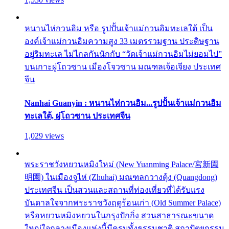
หนานไห่กวนอิม หรือ รูปปั้นเจ้าแม่กวนอิมทะเลใต้ เป็น
องค์เจ้าแม่กวนอิมความสูง 33 เมตรรวมฐาน ประดิษฐาน
อยู่ริมทะเล ไม่ไกลกันนักกับ “วัดเจ้าแม่กวนอิมไม่ยอมไป”
บนเกาะผู่โถวซาน เมืองโจวซาน มณฑลเจ้อเจียง ประเทศ
จีน
Nanhai Guanyin : หนานไห่กวนอิม...รูปปั้นเจ้าแม่กวนอิม
ทะเลใต้, ผู่โถวซาน ประเทศจีน
1,029 views
พระราชวังหยวนหมิงใหม่ (New Yuanming Palace/宮新園
明園) ในเมืองจูไห่ (Zhuhai) มณฑลกวางตุ้ง (Quangdong)
ประเทศจีน เป็นสวนและสถานที่ท่องเที่ยวที่ได้รับแรง
บันดาลใจจากพระราชวังฤดูร้อนเก่า (Old Summer Palace)
หรือหยวนหมิงหยวนในกรุงปักกิ่ง สวนสาธารณะขนาด
ใหญ่ใจกลางเมืองแห่งนี้มีครบทั้งธรรมชาติ สถาปัตยกรรม