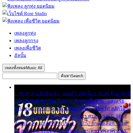
เพลงลูกทุ่ง
เพลงลูกกรุง
เพลงเพื่อชีวิต
อัลบั้ม
เพลงทั้งหมด
Music All
ค้นหา
Search
1. 00:00 สามสิบยังแจ๋ว - ยอดรัก สลักใจ 2. 02:49 รักมาห้าปี
- ศรเพชร ศรสุพรรณ 3. 05:57 รักสาวเสื้อลาย - แสงสุรีย์
รุ่งโรจน์ 4. 09:51 รักสะท้านดินสะเทือน - ยอดรัก สลักใจ 5.
12:23 มอเตอร์ไซค์ทำหล่น - ศรเพชร ศรสุพรรณ 6. 14:49
หิ้วกระเป๋า - แสงสุรีย์ รุ่งโรจน์ 7. 17:57 รักเผื่อเลือก - ยอด
รัก สลักใจ 8. 21:21 น้ำตาไอ้หนุ่ม - ศรเพชร ศรสุพรรณ 9.