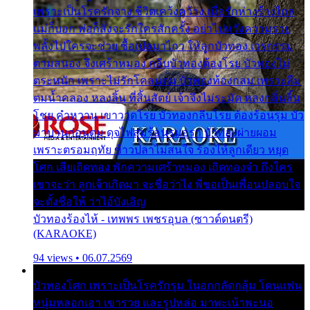
เพราะเป็นโรครักจาง ชีวิตเคว้งคว้าง เมื่อรักห่างร้างไกล
แม่ก็บอก พ่อก็สั่งจะรักใครสักครั้ง อย่าไปหวังความรวย
พลั้งไปใครจะช่วย ซื้อเปลมาไกว ให้ลูกบัวทอง เวรกรรม
ตามสนอง จึงเศร้าหมอง กลีบบัวทองต้องโรย บัวทองไม่
ตระหนัก เพราะไม่รักโคลนตม บัวทองท้องกลม เพราะลืม
ตมน้ำคลอง หลงลิ้น ที่สิ้นสัตย์ เจ้าจึงไม่ระมัด หลงกลิ่นลิ้น
โชย คำหวาน เขาวาดโรย บัวทองกลีบโรย ต้องร้อนรุม บัว
มาบานก่อนตูม ดุจไฟสุมร้อนรุมอุรา บัวทองผ่ายผอม
เพราะตรอมฤทัย ข้าวปลาไม่สนใจ ร้องไห้ลูกเดียว หยุด
โศก เสียเถิดทอง พักความเศร้าหมอง เถิดทองจ๋า ถึงใคร
เขาจะว่า ลูกเจ้าเกิดมา จะชื่อว่าไง พี่ขอเป็นเพื่อนปลอบใจ
จะตั้งชื่อให้ ว่าไอ้บังเอิญ
บัวทองร้องไห้ - เทพพร เพชรอุบล (ซาวด์ดนตรี)
(KARAOKE)
94 views • 06.07.2569
บัวทองโศก เพราะเป็นโรครักรุม ในอกกลัดกลุ้ม โดนแฟน
หนุ่มหลอกเอา เขารวย และรูปหล่อ มาพะเน้าพะนอ