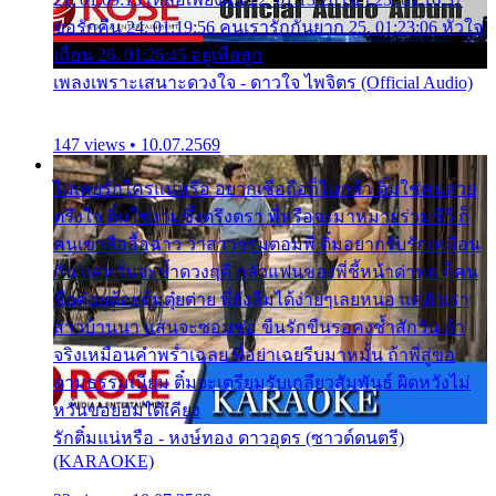
ขอรักคืน 24. 01:19:56 คนเรารักกันยาก 25. 01:23:06 หัวใจ
เถื่อน 26. 01:26:45 อยู่เพื่อลูก
เพลงเพราะเสนาะดวงใจ - ดาวใจ ไพจิตร (Official Audio)
147 views • 10.07.2569
ไม่เคยรักใครแน่หรือ อยากเชื่อถือก็ไม่กล้า ติ๋มใช่คนสวย
ตรึงใจ ติ๋มใช่งามซึ้งตรึงตรา พี่หรือจะมาหมายร่วมชีวี ก็
คนเขาลืออื้อฉาว ว่าสาวๆรุมตอมพี่ ติ๋มอยากรับรักเหมือน
กัน แต่หวั่นจะช้ำดวงฤดี กลัวแฟนของพี่ชี้หน้าด่าทอ ก็คน
ชื่อต๋อยต้อยตุ้มตุ๋ยต่าย พี่ยังลืมได้ง่ายๆเลยหนอ แค่ตัวเรา
สาวบ้านนา แสนจะซอมซ่อ ขืนรักขืนรอคงช้ำสักวัน ถ้า
จริงเหมือนคำพร่ำเฉลย พี่อย่าเฉยรีบมาหมั้น ถ้าพี่สู่ขอ
ตามธรรมเนียม ติ๋มจะเตรียมรับเกลียวสัมพันธ์ ผิดหวังไม่
หวั่นขอยอมได้เคียง
รักติ๋มแน่หรือ - หงษ์ทอง ดาวอุดร (ซาวด์ดนตรี)
(KARAOKE)