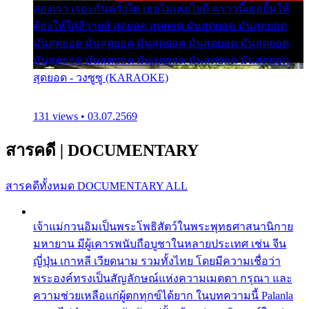
สองเรา เจอะกันครั้งใด เธอไม่เคยไยดี คราวนี้เธอยิ้มให้
ต้องให้ใส่ลีวายส์ สุดยอด สุดยอด มันสุดยอด มันสุดยอด
มันสุดยอด มันสุดยอด มันสุดยอด มันสุดยอด มันสุดยอด
มันสุดยอด มันสุดยอด มันสุดยอด มันสุดยอด มันสุดยอด
สุดยอด - วงซูซู (KARAOKE)
131 views • 03.07.2569
สารคดี
|
DOCUMENTARY
สารคดีทั้งหมด
DOCUMENTARY ALL
เจ้าแม่กวนอิมเป็นพระโพธิสัตว์ในพระพุทธศาสนานิกาย
มหายาน มีผู้เคารพนับถือบูชาในหลายประเทศ เช่น จีน
ญี่ปุ่น เกาหลี เวียดนาม รวมทั้งไทย โดยมีความเชื่อว่า
พระองค์ทรงเป็นสัญลักษณ์แห่งความเมตตา กรุณา และ
ความช่วยเหลือแก่ผู้ตกทุกข์ได้ยาก ในบทความนี้ Palanla