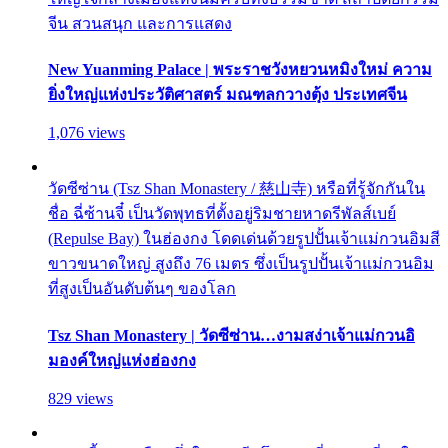
จีน สวนสนุก และการแสดง
New Yuanming Palace | พระราชวังหยวนหมิงใหม่ ความ
ยิ่งใหญ่แห่งประวัติศาสตร์ มณฑลกวางตุ้ง ประเทศจีน
1,076 views
วัดซีซ่าน (Tsz Shan Monastery / 慈山寺) หรือที่รู้จักกันใน
ชื่อ ฉี่ซ้านจี๋ เป็นวัดพุทธที่ตั้งอยู่ริมชายหาดรีพัลส์เบย์
(Repulse Bay) ในฮ่องกง โดดเด่นด้วยรูปปั้นเจ้าแม่กวนอิมสี
ขาวขนาดใหญ่ สูงถึง 76 เมตร ซึ่งเป็นรูปปั้นเจ้าแม่กวนอิม
ที่สูงเป็นอันดับต้นๆ ของโลก
Tsz Shan Monastery | วัดซีซ่าน…งามสง่าเจ้าแม่กวนอิ
มองค์ใหญ่แห่งฮ่องกง
829 views