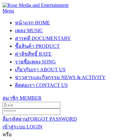
Menu
หน้าแรก
HOME
เพลง
MUSIC
สารคดี
DOCUMENTARY
ซื้อสินค้า
PRODUCT
ค่าลิขสิทธิ์
RATE
รายชื่อเพลง
SONG
เกี่ยวกับเรา
ABOUT US
ข่าวสารและกิจกรรม
NEWS & ACTIVITY
ติดต่อเรา
CONTACT US
สมาชิก
MEMBER
ลืมรหัสผ่าน
FORGOT PASSWORD
เข้าสู่ระบบ
LOGIN
หรือ