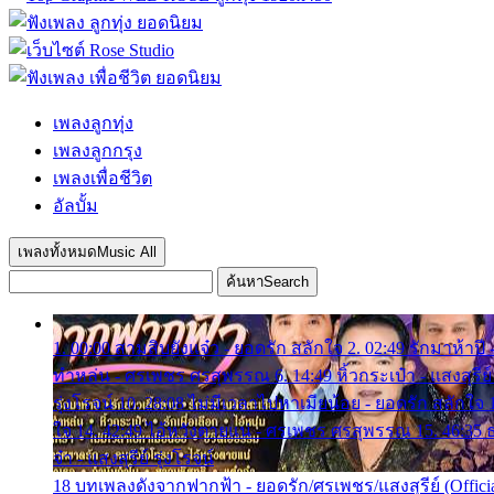
เพลงลูกทุ่ง
เพลงลูกกรุง
เพลงเพื่อชีวิต
อัลบั้ม
เพลงทั้งหมด
Music All
ค้นหา
Search
1. 00:00 สามสิบยังแจ๋ว - ยอดรัก สลักใจ 2. 02:49 รักมาห้าปี
ทำหล่น - ศรเพชร ศรสุพรรณ 6. 14:49 หิ้วกระเป๋า - แสงสุรีย์ 
รุ่งโรจน์ 10. 28:08 ไม่มีเวลาไปหาเมียน้อย - ยอดรัก สลักใ
ใจ 14. 42:49 ไอ้หวังตายแน่ - ศรเพชร ศรสุพรรณ 15. 46:35 ธา
จ๋า - แสงสุรีย์ รุ่งโรจน์
18 บทเพลงดังจากฟากฟ้า - ยอดรัก/ศรเพชร/แสงสุรีย์ (Officia