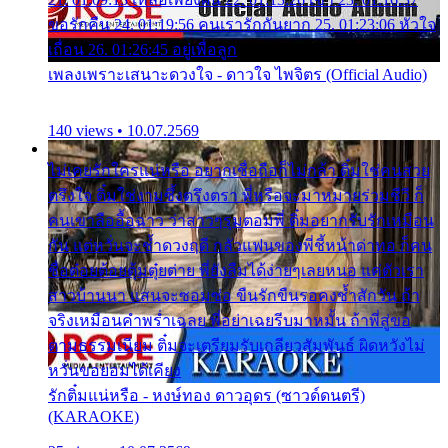
ขอรักคืน 24. 01:19:56 คนเรารักกันยาก 25. 01:23:06 หัวใจ
เถื่อน 26. 01:26:45 อยู่เพื่อลูก
เพลงเพราะเสนาะดวงใจ - ดาวใจ ไพจิตร (Official Audio)
140 views • 10.07.2569
ไม่เคยรักใครแน่หรือ อยากเชื่อถือก็ไม่กล้า ติ๋มใช่คนสวย
ตรึงใจ ติ๋มใช่งามซึ้งตรึงตรา พี่หรือจะมาหมายร่วมชีวี ก็
คนเขาลืออื้อฉาว ว่าสาวๆรุมตอมพี่ ติ๋มอยากรับรักเหมือน
กัน แต่หวั่นจะช้ำดวงฤดี กลัวแฟนของพี่ชี้หน้าด่าทอ ก็คน
ชื่อต๋อยต้อยตุ้มตุ๋ยต่าย พี่ยังลืมได้ง่ายๆเลยหนอ แค่ตัวเรา
สาวบ้านนา แสนจะซอมซ่อ ขืนรักขืนรอคงช้ำสักวัน ถ้า
จริงเหมือนคำพร่ำเฉลย พี่อย่าเฉยรีบมาหมั้น ถ้าพี่สู่ขอ
ตามธรรมเนียม ติ๋มจะเตรียมรับเกลียวสัมพันธ์ ผิดหวังไม่
หวั่นขอยอมได้เคียง
รักติ๋มแน่หรือ - หงษ์ทอง ดาวอุดร (ซาวด์ดนตรี)
(KARAOKE)