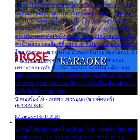
เพราะเป็นโรครักจาง ชีวิตเคว้งคว้าง เมื่อรักห่างร้างไกล
แม่ก็บอก พ่อก็สั่งจะรักใครสักครั้ง อย่าไปหวังความรวย
พลั้งไปใครจะช่วย ซื้อเปลมาไกว ให้ลูกบัวทอง เวรกรรม
ตามสนอง จึงเศร้าหมอง กลีบบัวทองต้องโรย บัวทองไม่
ตระหนัก เพราะไม่รักโคลนตม บัวทองท้องกลม เพราะลืม
ตมน้ำคลอง หลงลิ้น ที่สิ้นสัตย์ เจ้าจึงไม่ระมัด หลงกลิ่นลิ้น
โชย คำหวาน เขาวาดโรย บัวทองกลีบโรย ต้องร้อนรุม บัว
มาบานก่อนตูม ดุจไฟสุมร้อนรุมอุรา บัวทองผ่ายผอม
เพราะตรอมฤทัย ข้าวปลาไม่สนใจ ร้องไห้ลูกเดียว หยุด
โศก เสียเถิดทอง พักความเศร้าหมอง เถิดทองจ๋า ถึงใคร
เขาจะว่า ลูกเจ้าเกิดมา จะชื่อว่าไง พี่ขอเป็นเพื่อนปลอบใจ
จะตั้งชื่อให้ ว่าไอ้บังเอิญ
บัวทองร้องไห้ - เทพพร เพชรอุบล (ซาวด์ดนตรี)
(KARAOKE)
87 views • 06.07.2569
บัวทองโศก เพราะเป็นโรครักรุม ในอกกลัดกลุ้ม โดนแฟน
หนุ่มหลอกเอา เขารวย และรูปหล่อ มาพะเน้าพะนอ