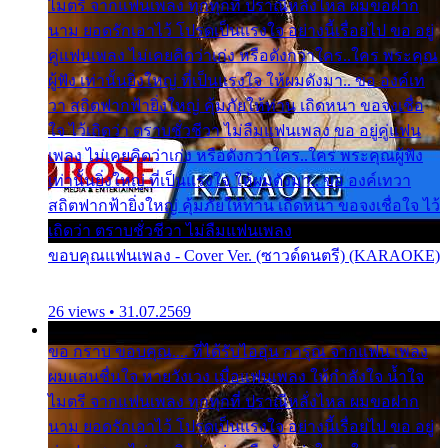
ไมตรี จากแฟนเพลง ทุกทุกที่ ปราณีหลั่งไหล ผมขอฝาก
นาม ยอดรักเอาไว้ โปรดเป็นแรงใจ อย่างนี้เรื่อยไป ขอ อยู่
คู่แฟนเพลง ไม่เคยคิดว่าเก่ง หรือดังกว่าใคร..ใคร พระคุณ
ผู้ฟัง เท่านั้นยิ่งใหญ่ ที่เป็นแรงใจ ให้ผมดังมา.. ขอ องค์เท
วา สถิตฟากฟ้ายิ่งใหญ่ คุ้มภัยให้ท่าน เถิดหนา ขอจงเชื่อ
ใจ ไว้เถิดว่า ตราบชั่วชีวา ไม่ลืมแฟนเพลง ขอ อยู่คู่แฟน
เพลง ไม่เคยคิดว่าเก่ง หรือดังกว่าใคร..ใคร พระคุณผู้ฟัง
เท่านั้นยิ่งใหญ่ ที่เป็นแรงใจ ให้ผมดังมา.. ขอ องค์เทวา
สถิตฟากฟ้ายิ่งใหญ่ คุ้มภัยให้ท่าน เถิดหนา ขอจงเชื่อใจ ไว้
เถิดว่า ตราบชั่วชีวา ไม่ลืมแฟนเพลง
ขอบคุณแฟนเพลง - Cover Ver. (ซาวด์ดนตรี) (KARAOKE)
26 views • 31.07.2569
ขอ กราบ ขอบคุณ.... ที่ได้รับไออุ่น การุณ จากแฟน เพลง
ผมแสนชื่นใจ หายวังเวง เมื่อแฟนเพลง ให้กำลังใจ น้ำใจ
ไมตรี จากแฟนเพลง ทุกทุกที่ ปราณีหลั่งไหล ผมขอฝาก
นาม ยอดรักเอาไว้ โปรดเป็นแรงใจ อย่างนี้เรื่อยไป ขอ อยู่