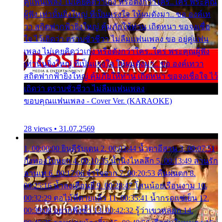
คู่แฟนเพลง ไม่เคยคิดว่าเก่ง หรือดังกว่าใคร..ใคร พระคุณ
ผู้ฟัง เท่านั้นยิ่งใหญ่ ที่เป็นแรงใจ ให้ผมดังมา.. ขอ องค์เท
วา สถิตฟากฟ้ายิ่งใหญ่ คุ้มภัยให้ท่าน เถิดหนา ขอจงเชื่อ
ใจ ไว้เถิดว่า ตราบชั่วชีวา ไม่ลืมแฟนเพลง ขอ อยู่คู่แฟน
เพลง ไม่เคยคิดว่าเก่ง หรือดังกว่าใคร..ใคร พระคุณผู้ฟัง
เท่านั้นยิ่งใหญ่ ที่เป็นแรงใจ ให้ผมดังมา.. ขอ องค์เทวา
สถิตฟากฟ้ายิ่งใหญ่ คุ้มภัยให้ท่าน เถิดหนา ขอจงเชื่อใจ ไว้
เถิดว่า ตราบชั่วชีวา ไม่ลืมแฟนเพลง
ขอบคุณแฟนเพลง - Cover Ver. (KARAOKE)
28 views • 31.07.2569
1. 00:00:00 ยินดีรับเดน 2. 00:03:44 น้ำตาอีสาน 3. 00:07:51
กิ่งทองใบหยก 4. 00:10:35 น้ำนิ่งไหลลึก 5. 00:13:49 ลานรัก
ลานเท 6. 00:17:06 จำใจจาก 7. 00:20:53 คืนฝนตก 8.
00:25:16 น้ำลงเดือนยี่ 9. 00:28:47 โสนน้อยเรือนงาม 10.
00:32:29 ตอไม้ที่ตายแล้ว 11. 00:35:41 น้ำกรดแช่เย็น 12.
00:39:08 อยากฟังซ้ำ 13. 00:42:32 รู้ว่าเขาหลอก 14.