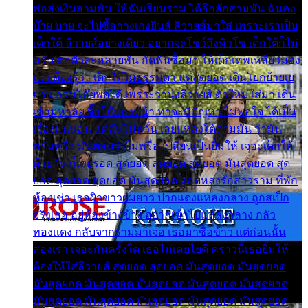
พ่อส่งเงินสามพัน ให้ฉันเรียนราม ได้อีกสักสามพัน ฉันคง
บ๊าย บาย จะไปซื้อกางเกงยีนส์ ลีวายส์มาใส่ เพราะเราเป็น
เด็กใต้ ลีวายส์อย่างเดียว อยากจะโชว์ถึงหิวโซ เด็กใต้ก็ไม่
หวั่น ตกตัวละหลายพัน กัดฟันซื้อมา ให้เด็กเทพเหลียวมอง
และต้องรู้ว่า เด็กใต้ไม่ธรรมดา แต่สุดยอด เดินโยกย้ายเย
ยวน กวนโอ๊ยพอได้ เพราะว่านุ่งลีวายส์ ตัวใหม่ใส่มา เดิน
เข้ามหาลัย จิ๊กโก๊มองหน้า ท่าจะมีปัญหา ไม่พอใจ ได้เป็น
เรื่องแน่นอน แต่ฉันไม่หวั่น เลยแหลงใต้ถามมัน ว่ามัน
พรั่นพรือ มันตอบว่าไม่พรื่อ เปลี่ยนเป็นยิ้มให้ เจอะเด็กใต้
ด้วยกัน ก็เลยรอด สุดยอด สุดยอด สุดยอด มันสุดยอด สุด
ยอด สุดยอด สุดยอด มันสุดยอด แอบหลงรักสาวราม ที่พัก
ห้องเช่า เธอผิวขาวผมยาว ปากแดงแหลงกลาง ถูกสเป็ก
จริงเธอ อยู่ห้องข้างข้าง อยากเข้าไปแหลงกลาง กลัว
ทองแดง กลับจากรามมาเจอ เธอมาซื้อข้าว แต่ก่อนนั้น
สองเรา เจอะกันครั้งใด เธอไม่เคยไยดี คราวนี้เธอยิ้มให้
ต้องให้ใส่ลีวายส์ สุดยอด สุดยอด มันสุดยอด มันสุดยอด
มันสุดยอด มันสุดยอด มันสุดยอด มันสุดยอด มันสุดยอด
มันสุดยอด มันสุดยอด มันสุดยอด มันสุดยอด มันสุดยอด