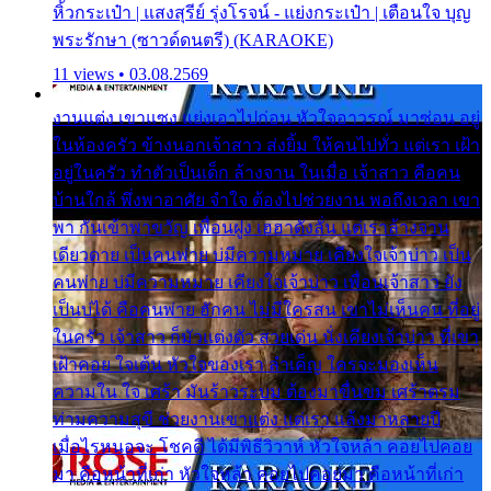
หิ้วกระเป๋า | แสงสุรีย์ รุ่งโรจน์ - แย่งกระเป๋า | เตือนใจ บุญ
พระรักษา (ซาวด์ดนตรี) (KARAOKE)
11 views • 03.08.2569
งานแต่ง เขาแซง แย่งเอาไปก่อน หัวใจอาวรณ์ มาซ่อน อยู่
ในห้องครัว ข้างนอกเจ้าสาว ส่งยิ้ม ให้คนไปทั่ว แต่เรา เฝ้า
อยู่ในครัว ทำตัวเป็นเด็ก ล้างจาน ในเมื่อ เจ้าสาว คือคน
บ้านใกล้ พึ่งพาอาศัย จำใจ ต้องไปช่วยงาน พอถึงเวลา เขา
พา กันเข้าพาขวัญ เพื่อนฝูง เฮฮาดังลั่น แต่เราล้างจาน
เดียวดาย เป็นคนพ่าย บ่มีความหมาย เคียงใจเจ้าบ่าว เป็น
คนพ่าย บ่มีความหมาย เคียงใจเจ้าบ่าว เพื่อนเจ้าสาว ยัง
เป็นบ่ได้ คือคนพ่าย ฮักคน ไม่มีใครสน เขาไม่เห็นคน ที่อยู่
ในครัว เจ้าสาว ก็มัวแต่งตัว สวยเด่น นั่งเคียงเจ้าบ่าว ที่เขา
เฝ้าคอย ใจเต้น หัวใจของเรา ลำเค็ญ ใครจะมองเห็น
ความใน ใจ เศร้า มันร้าวระบม ต้องมาขื่นขม เศร้าตรม
ท่ามความสุขี ช่วยงานเขาแต่ง แต่เรา แล้งมาหลายปี
เมื่อไรหนอจะ โชคดี ได้มีพิธีวิวาห์ หัวใจหล้า คอยไปคอย
มา คือหน้าที่เก่า หัวใจหล้า คอยไปคอยมา คือหน้าที่เก่า