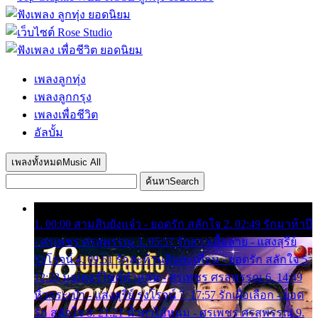
เพลงลูกทุ่ง
เพลงลูกกรุง
เพลงเพื่อชีวิต
อัลบั้ม
เพลงทั้งหมด
Music All
ค้นหา
Search
1. 00:00 สามสิบยังแจ๋ว - ยอดรัก สลักใจ 2. 02:49 รักมาห้าปี
- ศรเพชร ศรสุพรรณ 3. 05:57 รักสาวเสื้อลาย - แสงสุรีย์
รุ่งโรจน์ 4. 09:51 รักสะท้านดินสะเทือน - ยอดรัก สลักใจ 5.
12:23 มอเตอร์ไซค์ทำหล่น - ศรเพชร ศรสุพรรณ 6. 14:49
หิ้วกระเป๋า - แสงสุรีย์ รุ่งโรจน์ 7. 17:57 รักเผื่อเลือก - ยอด
รัก สลักใจ 8. 21:21 น้ำตาไอ้หนุ่ม - ศรเพชร ศรสุพรรณ 9.