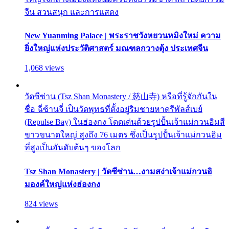
จีน สวนสนุก และการแสดง
New Yuanming Palace | พระราชวังหยวนหมิงใหม่ ความ
ยิ่งใหญ่แห่งประวัติศาสตร์ มณฑลกวางตุ้ง ประเทศจีน
1,068 views
วัดซีซ่าน (Tsz Shan Monastery / 慈山寺) หรือที่รู้จักกันใน
ชื่อ ฉี่ซ้านจี๋ เป็นวัดพุทธที่ตั้งอยู่ริมชายหาดรีพัลส์เบย์
(Repulse Bay) ในฮ่องกง โดดเด่นด้วยรูปปั้นเจ้าแม่กวนอิมสี
ขาวขนาดใหญ่ สูงถึง 76 เมตร ซึ่งเป็นรูปปั้นเจ้าแม่กวนอิม
ที่สูงเป็นอันดับต้นๆ ของโลก
Tsz Shan Monastery | วัดซีซ่าน…งามสง่าเจ้าแม่กวนอิ
มองค์ใหญ่แห่งฮ่องกง
824 views