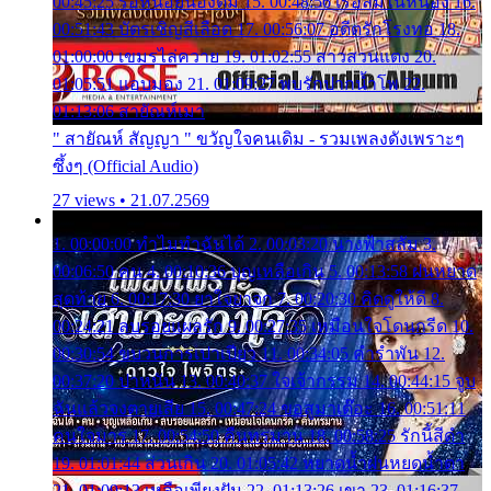
00:45:25 รอหน่อยน้องติ๋ม 15. 00:48:56 เรือล่มในหนอง 16.
00:51:43 บัตรเชิญสีเลือด 17. 00:56:07 อดีตรักโรงทอ 18.
01:00:00 เขมรไล่ควาย 19. 01:02:55 สาวสวนแตง 20.
01:05:51 แอบมอง 21. 01:09:27 พบรักปากน้ำโพ 22.
01:13:06 สายัณห์เมา
" สายัณห์ สัญญา " ขวัญใจคนเดิม - รวมเพลงดังเพราะๆ
ซึ้งๆ (Official Audio)
27 views • 21.07.2569
1. 00:00:00 ทำไมทำฉันได้ 2. 00:03:20 นางฟ้าสลัม 3.
00:06:50 คน 4. 00:10:36 บุญเหลือเกิน 5. 00:13:58 ฝนหยาด
สุดท้าย 6. 00:17:30 ยาใจยาจก 7. 00:20:30 คิดดูให้ดี 8.
00:24:21 ลบรอยแผลรัก 9. 00:27:35 เหมือนใจโดนกรีด 10.
00:30:54 ขบวนการเปาเปียว 11. 00:34:05 คำรำพัน 12.
00:37:20 ปาหนัน 13. 00:40:37 ใจเจ้ากรรม 14. 00:44:15 จูบ
ฉันแล้วจงตายเสีย 15. 00:47:24 ขอสูมาเต๊อะ 16. 00:51:11
คนใจมาร 17. 00:54:50 คืนทรมาน 18. 00:58:25 รักนี้สีดำ
19. 01:01:44 ส่วนเกิน 20. 01:05:42 หยาดน้ำฝนหยดน้ำตา
21. 01:09:13 เหลือเพียงฝัน 22. 01:13:26 เขา 23. 01:16:37