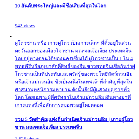
10 อันดับพระใหญ่และมีชื่อเสียงที่สุดในโลก
942 views
ผู่โถวซาน หรือ เกาะผู่โถว เป็นเกาะเล็กๆ ที่ตั้งอยู่ในส่วน
ตะวันออกของเมืองโจวซาน มณฑลเจ้อเจียง ประเทศจีน
โดยอยู่ทางตอนใต้ของนครเซี่ยงไฮ้ ผู่โถวซานเป็น 1 ใน 4
พุทธคีรีหรือภูเขาศักดิ์สิทธิ์ของจีน ชาวพุทธจีนเชื่อกันว่าผู่
โถวซานเป็นที่ประทับและตรัสรู้ของพระโพธิสัตว์กวนอิม
หรือเจ้าแม่กวนอิม ซึ่งเป็นหนึ่งในเทพเจ้าที่สำคัญที่สุดใน
ศาสนาพุทธนิกายมหายาน ดังนั้นจึงมีผู้แสวงบุญจากทั่ว
โลก โดยเฉพาะผู้ที่ศรัทธาในเจ้าแม่กวนอิมเดินทางมาที่
เกาะแห่งนี้เพื่อสักการะขอพรอยู่โดยตลอด
รวม 5 วัดสำคัญแห่งถิ่นกำเนิดเจ้าแม่กวนอิม | เกาะผู่โถว
ซาน มณฑลเจ้อเจียง ประเทศจีน
1,525 views