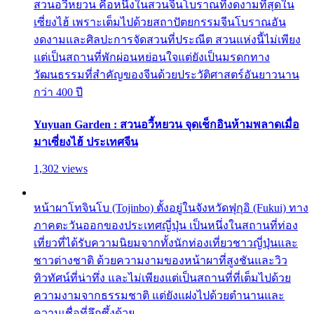
สวนอวี้หยวน คือหนึ่งในสวนจีนโบราณที่งดงามที่สุดใน
เซี่ยงไฮ้ เพราะเต็มไปด้วยสถาปัตยกรรมจีนโบราณอัน
งดงามและศิลปะการจัดสวนที่ประณีต สวนแห่งนี้ไม่เพียง
แต่เป็นสถานที่พักผ่อนหย่อนใจแต่ยังเป็นมรดกทาง
วัฒนธรรมที่สำคัญของจีนด้วยประวัติศาสตร์อันยาวนาน
กว่า 400 ปี
Yuyuan Garden : สวนอวี้หยวน จุดเช็กอินห้ามพลาดเมื่อ
มาเซี่ยงไฮ้ ประเทศจีน
1,302 views
หน้าผาโทจินโบ (Tojinbo) ตั้งอยู่ในจังหวัดฟุกุอิ (Fukui) ทาง
ภาคตะวันออกของประเทศญี่ปุ่น เป็นหนึ่งในสถานที่ท่อง
เที่ยวที่ได้รับความนิยมจากทั้งนักท่องเที่ยวชาวญี่ปุ่นและ
ชาวต่างชาติ ด้วยความงามของหน้าผาที่สูงชันและวิว
ทิวทัศน์ที่น่าทึ่ง และไม่เพียงแต่เป็นสถานที่ที่เต็มไปด้วย
ความงามจากธรรมชาติ แต่ยังแฝงไปด้วยตำนานและ
ความเชื่อที่ลึกซึ้งด้วย