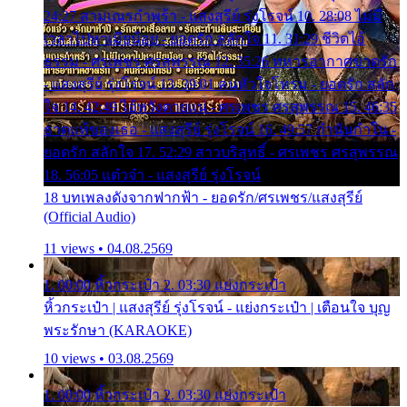
24:27 สามเณรกำพร้า - แสงสุรีย์ รุ่งโรจน์ 10. 28:08 ไม่มี
เวลาไปหาเมียน้อย - ยอดรัก สลักใจ 11. 31:29 ชีวิตไอ้
ธรรม - ศรเพชร ศรสุพรรณ 12. 35:26 ทหารอากาศขาดรัก
- แสงสุรีย์ รุ่งโรจน์ 13. 39:01 คนหัวใจโทรม - ยอดรัก สลัก
ใจ 14. 42:49 ไอ้หวังตายแน่ - ศรเพชร ศรสุพรรณ 15. 46:35
ธาตุแท้ของเธอ - แสงสุรีย์ รุ่งโรจน์ 16. 49:57 กำนันกำใน -
ยอดรัก สลักใจ 17. 52:29 สาวบริสุทธิ์ - ศรเพชร ศรสุพรรณ
18. 56:05 แต๋วจ๋า - แสงสุรีย์ รุ่งโรจน์
18 บทเพลงดังจากฟากฟ้า - ยอดรัก/ศรเพชร/แสงสุรีย์
(Official Audio)
11 views • 04.08.2569
1. 00:00 หิ้วกระเป๋า 2. 03:30 แย่งกระเป๋า
หิ้วกระเป๋า | แสงสุรีย์ รุ่งโรจน์ - แย่งกระเป๋า | เตือนใจ บุญ
พระรักษา (KARAOKE)
10 views • 03.08.2569
1. 00:00 หิ้วกระเป๋า 2. 03:30 แย่งกระเป๋า