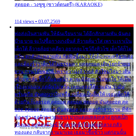
สุดยอด - วงซูซู (ซาวด์ดนตรี) (KARAOKE)
114 views • 03.07.2569
พ่อส่งเงินสามพัน ให้ฉันเรียนราม ได้อีกสักสามพัน ฉันคง
บ๊าย บาย จะไปซื้อกางเกงยีนส์ ลีวายส์มาใส่ เพราะเราเป็น
เด็กใต้ ลีวายส์อย่างเดียว อยากจะโชว์ถึงหิวโซ เด็กใต้ก็ไม่
หวั่น ตกตัวละหลายพัน กัดฟันซื้อมา ให้เด็กเทพเหลียวมอง
และต้องรู้ว่า เด็กใต้ไม่ธรรมดา แต่สุดยอด เดินโยกย้ายเย
ยวน กวนโอ๊ยพอได้ เพราะว่านุ่งลีวายส์ ตัวใหม่ใส่มา เดิน
เข้ามหาลัย จิ๊กโก๊มองหน้า ท่าจะมีปัญหา ไม่พอใจ ได้เป็น
เรื่องแน่นอน แต่ฉันไม่หวั่น เลยแหลงใต้ถามมัน ว่ามัน
พรั่นพรือ มันตอบว่าไม่พรื่อ เปลี่ยนเป็นยิ้มให้ เจอะเด็กใต้
ด้วยกัน ก็เลยรอด สุดยอด สุดยอด สุดยอด มันสุดยอด สุด
ยอด สุดยอด สุดยอด มันสุดยอด แอบหลงรักสาวราม ที่พัก
ห้องเช่า เธอผิวขาวผมยาว ปากแดงแหลงกลาง ถูกสเป็ก
จริงเธอ อยู่ห้องข้างข้าง อยากเข้าไปแหลงกลาง กลัว
ทองแดง กลับจากรามมาเจอ เธอมาซื้อข้าว แต่ก่อนนั้น