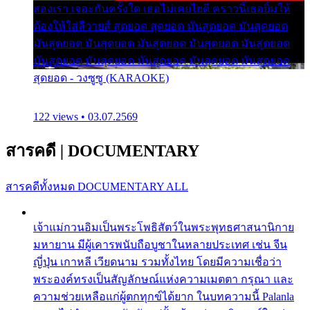
สองเรา เจอะกันครั้งใด เธอไม่เคยไยดี คราวนี้เธอยิ้มให้
ต้องให้ใส่ลีวายส์ สุดยอด สุดยอด มันสุดยอด มันสุดยอด
มันสุดยอด มันสุดยอด มันสุดยอด มันสุดยอด มันสุดยอด
มันสุดยอด มันสุดยอด มันสุดยอด มันสุดยอด มันสุดยอด
สุดยอด - วงซูซู (KARAOKE)
122 views • 03.07.2569
สารคดี
|
DOCUMENTARY
สารคดีทั้งหมด
DOCUMENTARY ALL
เจ้าแม่กวนอิมเป็นพระโพธิสัตว์ในพระพุทธศาสนานิกาย
มหายาน มีผู้เคารพนับถือบูชาในหลายประเทศ เช่น จีน
ญี่ปุ่น เกาหลี เวียดนาม รวมทั้งไทย โดยมีความเชื่อว่า
พระองค์ทรงเป็นสัญลักษณ์แห่งความเมตตา กรุณา และ
ความช่วยเหลือแก่ผู้ตกทุกข์ได้ยาก ในบทความนี้ Palanla