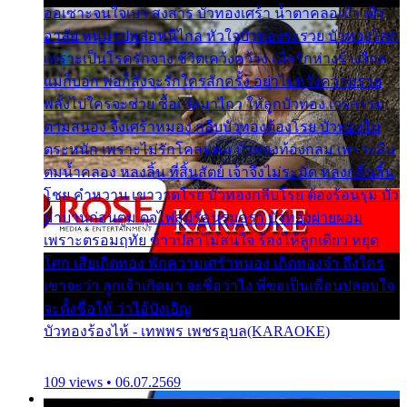
ออเซาะจนใจเบา สงสาร บัวทองเศร้า น้ำตาคลอเบ้า เฝ้า
อาลัย หนุ่มรูปหล่อหนีไกล หัวใจบัวทองระรวย บัวทองโศก
เพราะเป็นโรครักจาง ชีวิตเคว้งคว้าง เมื่อรักห่างร้างไกล
แม่ก็บอก พ่อก็สั่งจะรักใครสักครั้ง อย่าไปหวังความรวย
พลั้งไปใครจะช่วย ซื้อเปลมาไกว ให้ลูกบัวทอง เวรกรรม
ตามสนอง จึงเศร้าหมอง กลีบบัวทองต้องโรย บัวทองไม่
ตระหนัก เพราะไม่รักโคลนตม บัวทองท้องกลม เพราะลืม
ตมน้ำคลอง หลงลิ้น ที่สิ้นสัตย์ เจ้าจึงไม่ระมัด หลงกลิ่นลิ้น
โชย คำหวาน เขาวาดโรย บัวทองกลีบโรย ต้องร้อนรุม บัว
มาบานก่อนตูม ดุจไฟสุมร้อนรุมอุรา บัวทองผ่ายผอม
เพราะตรอมฤทัย ข้าวปลาไม่สนใจ ร้องไห้ลูกเดียว หยุด
โศก เสียเถิดทอง พักความเศร้าหมอง เถิดทองจ๋า ถึงใคร
เขาจะว่า ลูกเจ้าเกิดมา จะชื่อว่าไง พี่ขอเป็นเพื่อนปลอบใจ
จะตั้งชื่อให้ ว่าไอ้บังเอิญ
บัวทองร้องไห้ - เทพพร เพชรอุบล(KARAOKE)
109 views • 06.07.2569