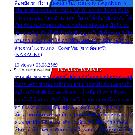
คือหยังเขา มีงานแต่งแล้ว ไปล้างแต่จาน ดั่งถูกประหาร
เมื่อเขาชื่นบาน แต่เราขื่นขม โอ้ รัก ลอยลม ไม่สม ดัง ใจ
ล้างจานคอยคู่ ไม่รู้ อีกนานเท่าใด จะได้ เลื่อนขั้นบันได ได้
เป็น ตำแหน่งเจ้าสาว มันเหงา เห็นเขามีคู่ ซมดู มีคู่ก็ม่วน
เข้าพาขวัญ เสียงโห่ตึงตึง มันซึ้ง อยู่แก่ใจ มื้อใด๋หนอ สิเป็น
งานเฮา มัวซอยเขา ใจเฮาซิด้าน มันทรมาน จับจาน เอย…
ล้างจานในงานแต่ง - Cover Ver. (ซาวด์ดนตรี)
(KARAOKE)
19 views • 03.08.2569
งานแต่ง เขาแซง แย่งเอาไปก่อน หัวใจอาวรณ์ มาซ่อน อยู่
ในห้องครัว ข้างนอกเจ้าสาว ส่งยิ้ม ให้คนไปทั่ว แต่เรา เฝ้า
อยู่ในครัว ทำตัวเป็นเด็ก ล้างจาน ในเมื่อ เจ้าสาว คือคน
บ้านใกล้ พึ่งพาอาศัย จำใจ ต้องไปช่วยงาน พอถึงเวลา เขา
พา กันเข้าพาขวัญ เพื่อนฝูง เฮฮาดังลั่น แต่เราล้างจาน
เดียวดาย เป็นคนพ่าย บ่มีความหมาย เคียงใจเจ้าบ่าว เป็น
คนพ่าย บ่มีความหมาย เคียงใจเจ้าบ่าว เพื่อนเจ้าสาว ยัง
เป็นบ่ได้ คือคนพ่าย ฮักคน ไม่มีใครสน เขาไม่เห็นคน ที่อยู่