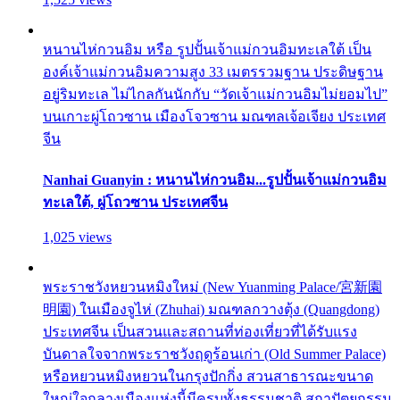
หนานไห่กวนอิม หรือ รูปปั้นเจ้าแม่กวนอิมทะเลใต้ เป็น
องค์เจ้าแม่กวนอิมความสูง 33 เมตรรวมฐาน ประดิษฐาน
อยู่ริมทะเล ไม่ไกลกันนักกับ “วัดเจ้าแม่กวนอิมไม่ยอมไป”
บนเกาะผู่โถวซาน เมืองโจวซาน มณฑลเจ้อเจียง ประเทศ
จีน
Nanhai Guanyin : หนานไห่กวนอิม...รูปปั้นเจ้าแม่กวนอิม
ทะเลใต้, ผู่โถวซาน ประเทศจีน
1,025 views
พระราชวังหยวนหมิงใหม่ (New Yuanming Palace/宮新園
明園) ในเมืองจูไห่ (Zhuhai) มณฑลกวางตุ้ง (Quangdong)
ประเทศจีน เป็นสวนและสถานที่ท่องเที่ยวที่ได้รับแรง
บันดาลใจจากพระราชวังฤดูร้อนเก่า (Old Summer Palace)
หรือหยวนหมิงหยวนในกรุงปักกิ่ง สวนสาธารณะขนาด
ใหญ่ใจกลางเมืองแห่งนี้มีครบทั้งธรรมชาติ สถาปัตยกรรม