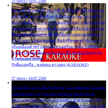
25 views • 10.07.2569
ไม่เคยรักใครแน่หรือ อยากเชื่อถือก็ไม่กล้า ติ๋มใช่คนสวย
ตรึงใจ ติ๋มใช่งามซึ้งตรึงตรา พี่หรือจะมาหมายร่วมชีวี ก็
คนเขาลืออื้อฉาว ว่าสาวๆรุมตอมพี่ ติ๋มอยากรับรักเหมือน
กัน แต่หวั่นจะช้ำดวงฤดี กลัวแฟนของพี่ชี้หน้าด่าทอ ก็คน
ชื่อต๋อยต้อยตุ้มตุ๋ยต่าย พี่ยังลืมได้ง่ายๆเลยหนอ แค่ตัวเรา
สาวบ้านนา แสนจะซอมซ่อ ขืนรักขืนรอคงช้ำสักวัน ถ้า
จริงเหมือนคำพร่ำเฉลย พี่อย่าเฉยรีบมาหมั้น ถ้าพี่สู่ขอ
ตามธรรมเนียม ติ๋มจะเตรียมรับเกลียวสัมพันธ์ ผิดหวังไม่
หวั่นขอยอมได้เคียง
รักติ๋มแน่หรือ - หงษ์ทอง ดาวอุดร (KARAOKE)
27 views • 10.07.2569
บัวทองโศก เพราะเป็นโรครักรุม ในอกกลัดกลุ้ม โดนแฟน
หนุ่มหลอกเอา เขารวย และรูปหล่อ มาพะเน้าพะนอ
ออเซาะจนใจเบา สงสาร บัวทองเศร้า น้ำตาคลอเบ้า เฝ้า
อาลัย หนุ่มรูปหล่อหนีไกล หัวใจบัวทองระรวย บัวทองโศก