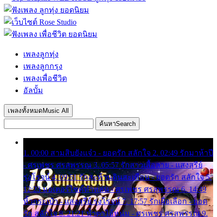
เพลงลูกทุ่ง
เพลงลูกกรุง
เพลงเพื่อชีวิต
อัลบั้ม
เพลงทั้งหมด
Music All
ค้นหา
Search
1. 00:00 สามสิบยังแจ๋ว - ยอดรัก สลักใจ 2. 02:49 รักมาห้าปี
- ศรเพชร ศรสุพรรณ 3. 05:57 รักสาวเสื้อลาย - แสงสุรีย์
รุ่งโรจน์ 4. 09:51 รักสะท้านดินสะเทือน - ยอดรัก สลักใจ 5.
12:23 มอเตอร์ไซค์ทำหล่น - ศรเพชร ศรสุพรรณ 6. 14:49
หิ้วกระเป๋า - แสงสุรีย์ รุ่งโรจน์ 7. 17:57 รักเผื่อเลือก - ยอด
รัก สลักใจ 8. 21:21 น้ำตาไอ้หนุ่ม - ศรเพชร ศรสุพรรณ 9.