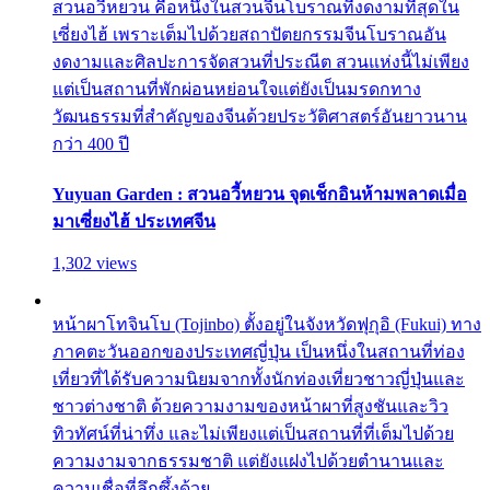
สวนอวี้หยวน คือหนึ่งในสวนจีนโบราณที่งดงามที่สุดใน
เซี่ยงไฮ้ เพราะเต็มไปด้วยสถาปัตยกรรมจีนโบราณอัน
งดงามและศิลปะการจัดสวนที่ประณีต สวนแห่งนี้ไม่เพียง
แต่เป็นสถานที่พักผ่อนหย่อนใจแต่ยังเป็นมรดกทาง
วัฒนธรรมที่สำคัญของจีนด้วยประวัติศาสตร์อันยาวนาน
กว่า 400 ปี
Yuyuan Garden : สวนอวี้หยวน จุดเช็กอินห้ามพลาดเมื่อ
มาเซี่ยงไฮ้ ประเทศจีน
1,302 views
หน้าผาโทจินโบ (Tojinbo) ตั้งอยู่ในจังหวัดฟุกุอิ (Fukui) ทาง
ภาคตะวันออกของประเทศญี่ปุ่น เป็นหนึ่งในสถานที่ท่อง
เที่ยวที่ได้รับความนิยมจากทั้งนักท่องเที่ยวชาวญี่ปุ่นและ
ชาวต่างชาติ ด้วยความงามของหน้าผาที่สูงชันและวิว
ทิวทัศน์ที่น่าทึ่ง และไม่เพียงแต่เป็นสถานที่ที่เต็มไปด้วย
ความงามจากธรรมชาติ แต่ยังแฝงไปด้วยตำนานและ
ความเชื่อที่ลึกซึ้งด้วย