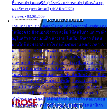
หิ้วกระเป๋า | แสงสุรีย์ รุ่งโรจน์ - แย่งกระเป๋า | เตือนใจ บุญ
พระรักษา (ซาวด์ดนตรี) (KARAOKE)
8 views • 03.08.2569
งานแต่ง เขาแซง แย่งเอาไปก่อน หัวใจอาวรณ์ มาซ่อน อยู่
ในห้องครัว ข้างนอกเจ้าสาว ส่งยิ้ม ให้คนไปทั่ว แต่เรา เฝ้า
อยู่ในครัว ทำตัวเป็นเด็ก ล้างจาน ในเมื่อ เจ้าสาว คือคน
บ้านใกล้ พึ่งพาอาศัย จำใจ ต้องไปช่วยงาน พอถึงเวลา เขา
พา กันเข้าพาขวัญ เพื่อนฝูง เฮฮาดังลั่น แต่เราล้างจาน
เดียวดาย เป็นคนพ่าย บ่มีความหมาย เคียงใจเจ้าบ่าว เป็น
คนพ่าย บ่มีความหมาย เคียงใจเจ้าบ่าว เพื่อนเจ้าสาว ยัง
เป็นบ่ได้ คือคนพ่าย ฮักคน ไม่มีใครสน เขาไม่เห็นคน ที่อยู่
ในครัว เจ้าสาว ก็มัวแต่งตัว สวยเด่น นั่งเคียงเจ้าบ่าว ที่เขา
เฝ้าคอย ใจเต้น หัวใจของเรา ลำเค็ญ ใครจะมองเห็น
ความใน ใจ เศร้า มันร้าวระบม ต้องมาขื่นขม เศร้าตรม
ท่ามความสุขี ช่วยงานเขาแต่ง แต่เรา แล้งมาหลายปี
เมื่อไรหนอจะ โชคดี ได้มีพิธีวิวาห์ หัวใจหล้า คอยไปคอย
มา คือหน้าที่เก่า หัวใจหล้า คอยไปคอยมา คือหน้าที่เก่า