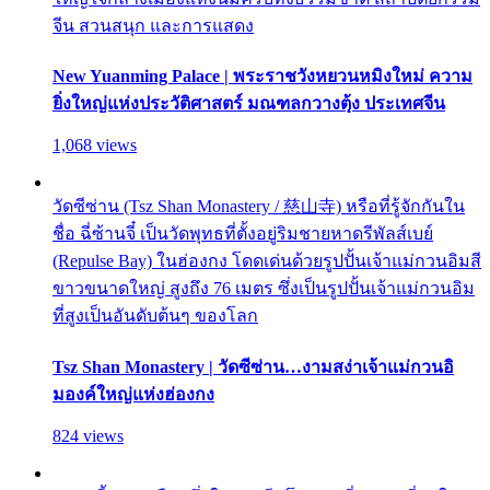
จีน สวนสนุก และการแสดง
New Yuanming Palace | พระราชวังหยวนหมิงใหม่ ความ
ยิ่งใหญ่แห่งประวัติศาสตร์ มณฑลกวางตุ้ง ประเทศจีน
1,068 views
วัดซีซ่าน (Tsz Shan Monastery / 慈山寺) หรือที่รู้จักกันใน
ชื่อ ฉี่ซ้านจี๋ เป็นวัดพุทธที่ตั้งอยู่ริมชายหาดรีพัลส์เบย์
(Repulse Bay) ในฮ่องกง โดดเด่นด้วยรูปปั้นเจ้าแม่กวนอิมสี
ขาวขนาดใหญ่ สูงถึง 76 เมตร ซึ่งเป็นรูปปั้นเจ้าแม่กวนอิม
ที่สูงเป็นอันดับต้นๆ ของโลก
Tsz Shan Monastery | วัดซีซ่าน…งามสง่าเจ้าแม่กวนอิ
มองค์ใหญ่แห่งฮ่องกง
824 views