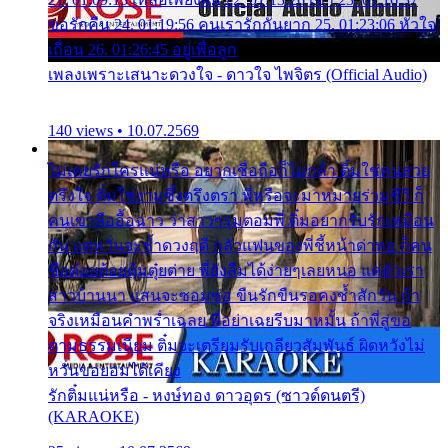
ขอรักคืน 24. 01:19:56 คนเรารักกันยาก 25. 01:23:06 หัวใจ
เถื่อน 26. 01:26:45 อยู่เพื่อลูก
เพลงเพราะเสนาะดวงใจ - ดาวใจ ไพจิตร (Official Audio)
140 views • 10.07.2569
ไม่เคยรักใครแน่หรือ อยากเชื่อถือก็ไม่กล้า ติ๋มใช่คนสวย
ตรึงใจ ติ๋มใช่งามซึ้งตรึงตรา พี่หรือจะมาหมายร่วมชีวี ก็
คนเขาลืออื้อฉาว ว่าสาวๆรุมตอมพี่ ติ๋มอยากรับรักเหมือน
กัน แต่หวั่นจะช้ำดวงฤดี กลัวแฟนของพี่ชี้หน้าด่าทอ ก็คน
ชื่อต๋อยต้อยตุ้มตุ๋ยต่าย พี่ยังลืมได้ง่ายๆเลยหนอ แค่ตัวเรา
สาวบ้านนา แสนจะซอมซ่อ ขืนรักขืนรอคงช้ำสักวัน ถ้า
จริงเหมือนคำพร่ำเฉลย พี่อย่าเฉยรีบมาหมั้น ถ้าพี่สู่ขอ
ตามธรรมเนียม ติ๋มจะเตรียมรับเกลียวสัมพันธ์ ผิดหวังไม่
หวั่นขอยอมได้เคียง
รักติ๋มแน่หรือ - หงษ์ทอง ดาวอุดร (ซาวด์ดนตรี)
(KARAOKE)