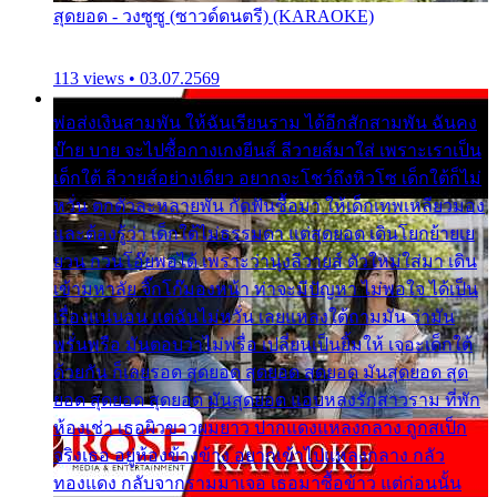
สุดยอด - วงซูซู (ซาวด์ดนตรี) (KARAOKE)
113 views • 03.07.2569
พ่อส่งเงินสามพัน ให้ฉันเรียนราม ได้อีกสักสามพัน ฉันคง
บ๊าย บาย จะไปซื้อกางเกงยีนส์ ลีวายส์มาใส่ เพราะเราเป็น
เด็กใต้ ลีวายส์อย่างเดียว อยากจะโชว์ถึงหิวโซ เด็กใต้ก็ไม่
หวั่น ตกตัวละหลายพัน กัดฟันซื้อมา ให้เด็กเทพเหลียวมอง
และต้องรู้ว่า เด็กใต้ไม่ธรรมดา แต่สุดยอด เดินโยกย้ายเย
ยวน กวนโอ๊ยพอได้ เพราะว่านุ่งลีวายส์ ตัวใหม่ใส่มา เดิน
เข้ามหาลัย จิ๊กโก๊มองหน้า ท่าจะมีปัญหา ไม่พอใจ ได้เป็น
เรื่องแน่นอน แต่ฉันไม่หวั่น เลยแหลงใต้ถามมัน ว่ามัน
พรั่นพรือ มันตอบว่าไม่พรื่อ เปลี่ยนเป็นยิ้มให้ เจอะเด็กใต้
ด้วยกัน ก็เลยรอด สุดยอด สุดยอด สุดยอด มันสุดยอด สุด
ยอด สุดยอด สุดยอด มันสุดยอด แอบหลงรักสาวราม ที่พัก
ห้องเช่า เธอผิวขาวผมยาว ปากแดงแหลงกลาง ถูกสเป็ก
จริงเธอ อยู่ห้องข้างข้าง อยากเข้าไปแหลงกลาง กลัว
ทองแดง กลับจากรามมาเจอ เธอมาซื้อข้าว แต่ก่อนนั้น