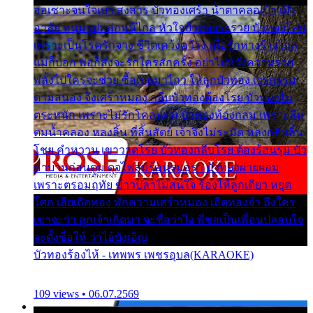
ออเซาะจนใจเบา สงสาร บัวทองเศร้า น้ำตาคลอเบ้า เฝ้า
อาลัย หนุ่มรูปหล่อหนีไกล หัวใจบัวทองระรวย บัวทองโศก
เพราะเป็นโรครักจาง ชีวิตเคว้งคว้าง เมื่อรักห่างร้างไกล
แม่ก็บอก พ่อก็สั่งจะรักใครสักครั้ง อย่าไปหวังความรวย
พลั้งไปใครจะช่วย ซื้อเปลมาไกว ให้ลูกบัวทอง เวรกรรม
ตามสนอง จึงเศร้าหมอง กลีบบัวทองต้องโรย บัวทองไม่
ตระหนัก เพราะไม่รักโคลนตม บัวทองท้องกลม เพราะลืม
ตมน้ำคลอง หลงลิ้น ที่สิ้นสัตย์ เจ้าจึงไม่ระมัด หลงกลิ่นลิ้น
โชย คำหวาน เขาวาดโรย บัวทองกลีบโรย ต้องร้อนรุม บัว
มาบานก่อนตูม ดุจไฟสุมร้อนรุมอุรา บัวทองผ่ายผอม
เพราะตรอมฤทัย ข้าวปลาไม่สนใจ ร้องไห้ลูกเดียว หยุด
โศก เสียเถิดทอง พักความเศร้าหมอง เถิดทองจ๋า ถึงใคร
เขาจะว่า ลูกเจ้าเกิดมา จะชื่อว่าไง พี่ขอเป็นเพื่อนปลอบใจ
จะตั้งชื่อให้ ว่าไอ้บังเอิญ
บัวทองร้องไห้ - เทพพร เพชรอุบล(KARAOKE)
109 views • 06.07.2569