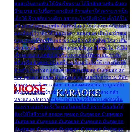
พ่อส่งเงินสามพัน ให้ฉันเรียนราม ได้อีกสักสามพัน ฉันคง
บ๊าย บาย จะไปซื้อกางเกงยีนส์ ลีวายส์มาใส่ เพราะเราเป็น
เด็กใต้ ลีวายส์อย่างเดียว อยากจะโชว์ถึงหิวโซ เด็กใต้ก็ไม่
หวั่น ตกตัวละหลายพัน กัดฟันซื้อมา ให้เด็กเทพเหลียวมอง
และต้องรู้ว่า เด็กใต้ไม่ธรรมดา แต่สุดยอด เดินโยกย้ายเย
ยวน กวนโอ๊ยพอได้ เพราะว่านุ่งลีวายส์ ตัวใหม่ใส่มา เดิน
เข้ามหาลัย จิ๊กโก๊มองหน้า ท่าจะมีปัญหา ไม่พอใจ ได้เป็น
เรื่องแน่นอน แต่ฉันไม่หวั่น เลยแหลงใต้ถามมัน ว่ามัน
พรั่นพรือ มันตอบว่าไม่พรื่อ เปลี่ยนเป็นยิ้มให้ เจอะเด็กใต้
ด้วยกัน ก็เลยรอด สุดยอด สุดยอด สุดยอด มันสุดยอด สุด
ยอด สุดยอด สุดยอด มันสุดยอด แอบหลงรักสาวราม ที่พัก
ห้องเช่า เธอผิวขาวผมยาว ปากแดงแหลงกลาง ถูกสเป็ก
จริงเธอ อยู่ห้องข้างข้าง อยากเข้าไปแหลงกลาง กลัว
ทองแดง กลับจากรามมาเจอ เธอมาซื้อข้าว แต่ก่อนนั้น
สองเรา เจอะกันครั้งใด เธอไม่เคยไยดี คราวนี้เธอยิ้มให้
ต้องให้ใส่ลีวายส์ สุดยอด สุดยอด มันสุดยอด มันสุดยอด
มันสุดยอด มันสุดยอด มันสุดยอด มันสุดยอด มันสุดยอด
มันสุดยอด มันสุดยอด มันสุดยอด มันสุดยอด มันสุดยอด