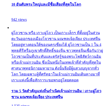
10 อันดับพระใหญ่และมีชื่อเสียงที่สุดในโลก
942 views
ผู่โถวซาน หรือ เกาะผู่โถว เป็นเกาะเล็กๆ ที่ตั้งอยู่ในส่วน
ตะวันออกของเมืองโจวซาน มณฑลเจ้อเจียง ประเทศจีน
โดยอยู่ทางตอนใต้ของนครเซี่ยงไฮ้ ผู่โถวซานเป็น 1 ใน 4
พุทธคีรีหรือภูเขาศักดิ์สิทธิ์ของจีน ชาวพุทธจีนเชื่อกันว่าผู่
โถวซานเป็นที่ประทับและตรัสรู้ของพระโพธิสัตว์กวนอิม
หรือเจ้าแม่กวนอิม ซึ่งเป็นหนึ่งในเทพเจ้าที่สำคัญที่สุดใน
ศาสนาพุทธนิกายมหายาน ดังนั้นจึงมีผู้แสวงบุญจากทั่ว
โลก โดยเฉพาะผู้ที่ศรัทธาในเจ้าแม่กวนอิมเดินทางมาที่
เกาะแห่งนี้เพื่อสักการะขอพรอยู่โดยตลอด
รวม 5 วัดสำคัญแห่งถิ่นกำเนิดเจ้าแม่กวนอิม | เกาะผู่โถว
ซาน มณฑลเจ้อเจียง ประเทศจีน
1,525 views