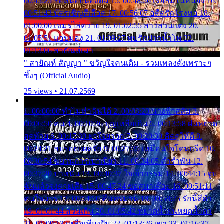
00:45:25 รอหน่อยน้องติ๋ม 15. 00:48:56 เรือล่มในหนอง 16.
00:51:43 บัตรเชิญสีเลือด 17. 00:56:07 อดีตรักโรงทอ 18.
01:00:00 เขมรไล่ควาย 19. 01:02:55 สาวสวนแตง 20.
01:05:51 แอบมอง 21. 01:09:27 พบรักปากน้ำโพ 22.
01:13:06 สายัณห์เมา
" สายัณห์ สัญญา " ขวัญใจคนเดิม - รวมเพลงดังเพราะๆ
ซึ้งๆ (Official Audio)
25 views • 21.07.2569
1. 00:00:00 ทำไมทำฉันได้ 2. 00:03:20 นางฟ้าสลัม 3.
00:06:50 คน 4. 00:10:36 บุญเหลือเกิน 5. 00:13:58 ฝนหยาด
สุดท้าย 6. 00:17:30 ยาใจยาจก 7. 00:20:30 คิดดูให้ดี 8.
00:24:21 ลบรอยแผลรัก 9. 00:27:35 เหมือนใจโดนกรีด 10.
00:30:54 ขบวนการเปาเปียว 11. 00:34:05 คำรำพัน 12.
00:37:20 ปาหนัน 13. 00:40:37 ใจเจ้ากรรม 14. 00:44:15 จูบ
ฉันแล้วจงตายเสีย 15. 00:47:24 ขอสูมาเต๊อะ 16. 00:51:11
คนใจมาร 17. 00:54:50 คืนทรมาน 18. 00:58:25 รักนี้สีดำ
19. 01:01:44 ส่วนเกิน 20. 01:05:42 หยาดน้ำฝนหยดน้ำตา
21. 01:09:13 เหลือเพียงฝัน 22. 01:13:26 เขา 23. 01:16:37