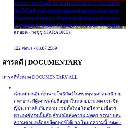
สองเรา เจอะกันครั้งใด เธอไม่เคยไยดี คราวนี้เธอยิ้มให้
ต้องให้ใส่ลีวายส์ สุดยอด สุดยอด มันสุดยอด มันสุดยอด
มันสุดยอด มันสุดยอด มันสุดยอด มันสุดยอด มันสุดยอด
มันสุดยอด มันสุดยอด มันสุดยอด มันสุดยอด มันสุดยอด
สุดยอด - วงซูซู (KARAOKE)
122 views • 03.07.2569
สารคดี
|
DOCUMENTARY
สารคดีทั้งหมด
DOCUMENTARY ALL
เจ้าแม่กวนอิมเป็นพระโพธิสัตว์ในพระพุทธศาสนานิกาย
มหายาน มีผู้เคารพนับถือบูชาในหลายประเทศ เช่น จีน
ญี่ปุ่น เกาหลี เวียดนาม รวมทั้งไทย โดยมีความเชื่อว่า
พระองค์ทรงเป็นสัญลักษณ์แห่งความเมตตา กรุณา และ
ความช่วยเหลือแก่ผู้ตกทุกข์ได้ยาก ในบทความนี้ Palanla