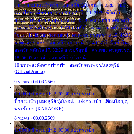
24:27 สามเณรกำพร้า - แสงสุรีย์ รุ่งโรจน์ 10. 28:08 ไม่มี
เวลาไปหาเมียน้อย - ยอดรัก สลักใจ 11. 31:29 ชีวิตไอ้
ธรรม - ศรเพชร ศรสุพรรณ 12. 35:26 ทหารอากาศขาดรัก
- แสงสุรีย์ รุ่งโรจน์ 13. 39:01 คนหัวใจโทรม - ยอดรัก สลัก
ใจ 14. 42:49 ไอ้หวังตายแน่ - ศรเพชร ศรสุพรรณ 15. 46:35
ธาตุแท้ของเธอ - แสงสุรีย์ รุ่งโรจน์ 16. 49:57 กำนันกำใน -
ยอดรัก สลักใจ 17. 52:29 สาวบริสุทธิ์ - ศรเพชร ศรสุพรรณ
18. 56:05 แต๋วจ๋า - แสงสุรีย์ รุ่งโรจน์
18 บทเพลงดังจากฟากฟ้า - ยอดรัก/ศรเพชร/แสงสุรีย์
(Official Audio)
9 views • 04.08.2569
1. 00:00 หิ้วกระเป๋า 2. 03:30 แย่งกระเป๋า
หิ้วกระเป๋า | แสงสุรีย์ รุ่งโรจน์ - แย่งกระเป๋า | เตือนใจ บุญ
พระรักษา (KARAOKE)
8 views • 03.08.2569
1. 00:00 หิ้วกระเป๋า 2. 03:30 แย่งกระเป๋า