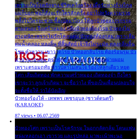
เพราะเป็นโรครักจาง ชีวิตเคว้งคว้าง เมื่อรักห่างร้างไกล
แม่ก็บอก พ่อก็สั่งจะรักใครสักครั้ง อย่าไปหวังความรวย
พลั้งไปใครจะช่วย ซื้อเปลมาไกว ให้ลูกบัวทอง เวรกรรม
ตามสนอง จึงเศร้าหมอง กลีบบัวทองต้องโรย บัวทองไม่
ตระหนัก เพราะไม่รักโคลนตม บัวทองท้องกลม เพราะลืม
ตมน้ำคลอง หลงลิ้น ที่สิ้นสัตย์ เจ้าจึงไม่ระมัด หลงกลิ่นลิ้น
โชย คำหวาน เขาวาดโรย บัวทองกลีบโรย ต้องร้อนรุม บัว
มาบานก่อนตูม ดุจไฟสุมร้อนรุมอุรา บัวทองผ่ายผอม
เพราะตรอมฤทัย ข้าวปลาไม่สนใจ ร้องไห้ลูกเดียว หยุด
โศก เสียเถิดทอง พักความเศร้าหมอง เถิดทองจ๋า ถึงใคร
เขาจะว่า ลูกเจ้าเกิดมา จะชื่อว่าไง พี่ขอเป็นเพื่อนปลอบใจ
จะตั้งชื่อให้ ว่าไอ้บังเอิญ
บัวทองร้องไห้ - เทพพร เพชรอุบล (ซาวด์ดนตรี)
(KARAOKE)
87 views • 06.07.2569
บัวทองโศก เพราะเป็นโรครักรุม ในอกกลัดกลุ้ม โดนแฟน
หนุ่มหลอกเอา เขารวย และรูปหล่อ มาพะเน้าพะนอ