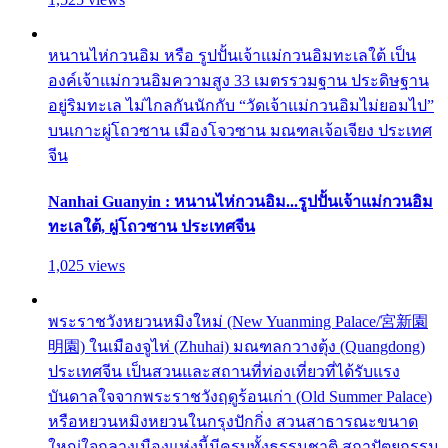
หนานไห่กวนอิม หรือ รูปปั้นเจ้าแม่กวนอิมทะเลใต้ เป็น
องค์เจ้าแม่กวนอิมความสูง 33 เมตรรวมฐาน ประดิษฐาน
อยู่ริมทะเล ไม่ไกลกันนักกับ “วัดเจ้าแม่กวนอิมไม่ยอมไป”
บนเกาะผู่โถวซาน เมืองโจวซาน มณฑลเจ้อเจียง ประเทศ
จีน
Nanhai Guanyin : หนานไห่กวนอิม...รูปปั้นเจ้าแม่กวนอิม
ทะเลใต้, ผู่โถวซาน ประเทศจีน
1,025 views
พระราชวังหยวนหมิงใหม่ (New Yuanming Palace/宮新園
明園) ในเมืองจูไห่ (Zhuhai) มณฑลกวางตุ้ง (Quangdong)
ประเทศจีน เป็นสวนและสถานที่ท่องเที่ยวที่ได้รับแรง
บันดาลใจจากพระราชวังฤดูร้อนเก่า (Old Summer Palace)
หรือหยวนหมิงหยวนในกรุงปักกิ่ง สวนสาธารณะขนาด
ใหญ่ใจกลางเมืองแห่งนี้มีครบทั้งธรรมชาติ สถาปัตยกรรม