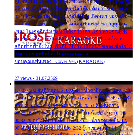
คู่แฟนเพลง ไม่เคยคิดว่าเก่ง หรือดังกว่าใคร..ใคร พระคุณ
ผู้ฟัง เท่านั้นยิ่งใหญ่ ที่เป็นแรงใจ ให้ผมดังมา.. ขอ องค์เท
วา สถิตฟากฟ้ายิ่งใหญ่ คุ้มภัยให้ท่าน เถิดหนา ขอจงเชื่อ
ใจ ไว้เถิดว่า ตราบชั่วชีวา ไม่ลืมแฟนเพลง ขอ อยู่คู่แฟน
เพลง ไม่เคยคิดว่าเก่ง หรือดังกว่าใคร..ใคร พระคุณผู้ฟัง
เท่านั้นยิ่งใหญ่ ที่เป็นแรงใจ ให้ผมดังมา.. ขอ องค์เทวา
สถิตฟากฟ้ายิ่งใหญ่ คุ้มภัยให้ท่าน เถิดหนา ขอจงเชื่อใจ ไว้
เถิดว่า ตราบชั่วชีวา ไม่ลืมแฟนเพลง
ขอบคุณแฟนเพลง - Cover Ver. (KARAOKE)
27 views • 31.07.2569
1. 00:00:00 ยินดีรับเดน 2. 00:03:44 น้ำตาอีสาน 3. 00:07:51
กิ่งทองใบหยก 4. 00:10:35 น้ำนิ่งไหลลึก 5. 00:13:49 ลานรัก
ลานเท 6. 00:17:06 จำใจจาก 7. 00:20:53 คืนฝนตก 8.
00:25:16 น้ำลงเดือนยี่ 9. 00:28:47 โสนน้อยเรือนงาม 10.
00:32:29 ตอไม้ที่ตายแล้ว 11. 00:35:41 น้ำกรดแช่เย็น 12.
00:39:08 อยากฟังซ้ำ 13. 00:42:32 รู้ว่าเขาหลอก 14.