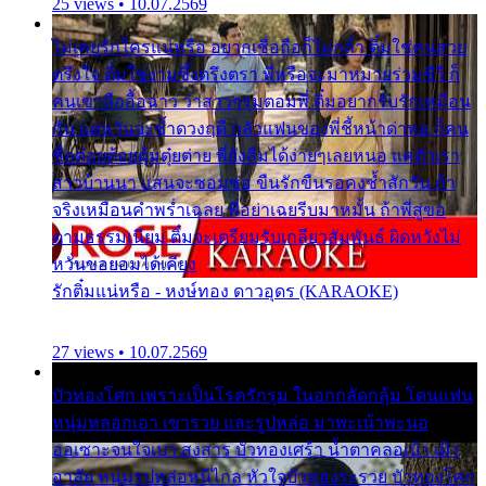
25 views • 10.07.2569
ไม่เคยรักใครแน่หรือ อยากเชื่อถือก็ไม่กล้า ติ๋มใช่คนสวย
ตรึงใจ ติ๋มใช่งามซึ้งตรึงตรา พี่หรือจะมาหมายร่วมชีวี ก็
คนเขาลืออื้อฉาว ว่าสาวๆรุมตอมพี่ ติ๋มอยากรับรักเหมือน
กัน แต่หวั่นจะช้ำดวงฤดี กลัวแฟนของพี่ชี้หน้าด่าทอ ก็คน
ชื่อต๋อยต้อยตุ้มตุ๋ยต่าย พี่ยังลืมได้ง่ายๆเลยหนอ แค่ตัวเรา
สาวบ้านนา แสนจะซอมซ่อ ขืนรักขืนรอคงช้ำสักวัน ถ้า
จริงเหมือนคำพร่ำเฉลย พี่อย่าเฉยรีบมาหมั้น ถ้าพี่สู่ขอ
ตามธรรมเนียม ติ๋มจะเตรียมรับเกลียวสัมพันธ์ ผิดหวังไม่
หวั่นขอยอมได้เคียง
รักติ๋มแน่หรือ - หงษ์ทอง ดาวอุดร (KARAOKE)
27 views • 10.07.2569
บัวทองโศก เพราะเป็นโรครักรุม ในอกกลัดกลุ้ม โดนแฟน
หนุ่มหลอกเอา เขารวย และรูปหล่อ มาพะเน้าพะนอ
ออเซาะจนใจเบา สงสาร บัวทองเศร้า น้ำตาคลอเบ้า เฝ้า
อาลัย หนุ่มรูปหล่อหนีไกล หัวใจบัวทองระรวย บัวทองโศก