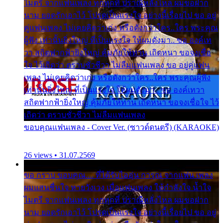
ไมตรี จากแฟนเพลง ทุกทุกที่ ปราณีหลั่งไหล ผมขอฝาก
นาม ยอดรักเอาไว้ โปรดเป็นแรงใจ อย่างนี้เรื่อยไป ขอ อยู่
คู่แฟนเพลง ไม่เคยคิดว่าเก่ง หรือดังกว่าใคร..ใคร พระคุณ
ผู้ฟัง เท่านั้นยิ่งใหญ่ ที่เป็นแรงใจ ให้ผมดังมา.. ขอ องค์เท
วา สถิตฟากฟ้ายิ่งใหญ่ คุ้มภัยให้ท่าน เถิดหนา ขอจงเชื่อ
ใจ ไว้เถิดว่า ตราบชั่วชีวา ไม่ลืมแฟนเพลง ขอ อยู่คู่แฟน
เพลง ไม่เคยคิดว่าเก่ง หรือดังกว่าใคร..ใคร พระคุณผู้ฟัง
เท่านั้นยิ่งใหญ่ ที่เป็นแรงใจ ให้ผมดังมา.. ขอ องค์เทวา
สถิตฟากฟ้ายิ่งใหญ่ คุ้มภัยให้ท่าน เถิดหนา ขอจงเชื่อใจ ไว้
เถิดว่า ตราบชั่วชีวา ไม่ลืมแฟนเพลง
ขอบคุณแฟนเพลง - Cover Ver. (ซาวด์ดนตรี) (KARAOKE)
26 views • 31.07.2569
ขอ กราบ ขอบคุณ.... ที่ได้รับไออุ่น การุณ จากแฟน เพลง
ผมแสนชื่นใจ หายวังเวง เมื่อแฟนเพลง ให้กำลังใจ น้ำใจ
ไมตรี จากแฟนเพลง ทุกทุกที่ ปราณีหลั่งไหล ผมขอฝาก
นาม ยอดรักเอาไว้ โปรดเป็นแรงใจ อย่างนี้เรื่อยไป ขอ อยู่