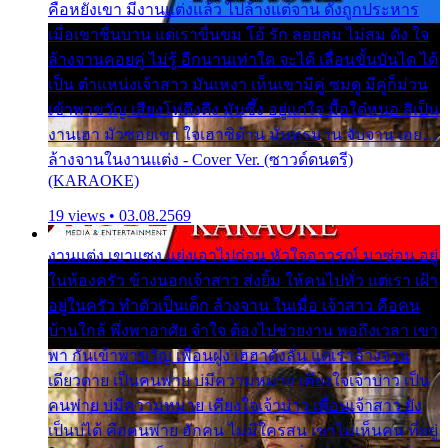
คือหยังเขา มีงานแต่งแล้ว ไปล้างแต่จาน ดั่งถูกประหาร
เมื่อเขาชื่นบาน แต่เราขื่นขม โอ้ รัก ลอยลม ไม่สม ดัง ใจ
ล้างจานคอยคู่ ไม่รู้ อีกนานเท่าใด จะได้ เลื่อนขั้นบันได ได้
เป็น ตำแหน่งเจ้าสาว มันเหงา เห็นเขามีคู่ ซมดู มีคู่ก็ม่วน
เข้าพาขวัญ เสียงโห่ตึงตึง มันซึ้ง อยู่แก่ใจ มื้อใด๋หนอ สิเป็น
งานเฮา มัวซอยเขา ใจเฮาซิด้าน มันทรมาน จับจาน เอย…
ล้างจานในงานแต่ง - Cover Ver. (ซาวด์ดนตรี)
(KARAOKE)
19 views • 03.08.2569
งานแต่ง เขาแซง แย่งเอาไปก่อน หัวใจอาวรณ์ มาซ่อน อยู่
ในห้องครัว ข้างนอกเจ้าสาว ส่งยิ้ม ให้คนไปทั่ว แต่เรา เฝ้า
อยู่ในครัว ทำตัวเป็นเด็ก ล้างจาน ในเมื่อ เจ้าสาว คือคน
บ้านใกล้ พึ่งพาอาศัย จำใจ ต้องไปช่วยงาน พอถึงเวลา เขา
พา กันเข้าพาขวัญ เพื่อนฝูง เฮฮาดังลั่น แต่เราล้างจาน
เดียวดาย เป็นคนพ่าย บ่มีความหมาย เคียงใจเจ้าบ่าว เป็น
คนพ่าย บ่มีความหมาย เคียงใจเจ้าบ่าว เพื่อนเจ้าสาว ยัง
เป็นบ่ได้ คือคนพ่าย ฮักคน ไม่มีใครสน เขาไม่เห็นคน ที่อยู่