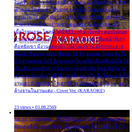
ในครัว เจ้าสาว ก็มัวแต่งตัว สวยเด่น นั่งเคียงเจ้าบ่าว ที่เขา
เฝ้าคอย ใจเต้น หัวใจของเรา ลำเค็ญ ใครจะมองเห็น
ความใน ใจ เศร้า มันร้าวระบม ต้องมาขื่นขม เศร้าตรม
ท่ามความสุขี ช่วยงานเขาแต่ง แต่เรา แล้งมาหลายปี
เมื่อไรหนอจะ โชคดี ได้มีพิธีวิวาห์ หัวใจหล้า คอยไปคอย
มา คือหน้าที่เก่า หัวใจหล้า คอยไปคอยมา คือหน้าที่เก่า
คือหยังเขา มีงานแต่งแล้ว ไปล้างแต่จาน ดั่งถูกประหาร
เมื่อเขาชื่นบาน แต่เราขื่นขม โอ้ รัก ลอยลม ไม่สม ดัง ใจ
ล้างจานคอยคู่ ไม่รู้ อีกนานเท่าใด จะได้ เลื่อนขั้นบันได ได้
เป็น ตำแหน่งเจ้าสาว มันเหงา เห็นเขามีคู่ ซมดู มีคู่ก็ม่วน
เข้าพาขวัญ เสียงโห่ตึงตึง มันซึ้ง อยู่แก่ใจ มื้อใด๋หนอ สิเป็น
งานเฮา มัวซอยเขา ใจเฮาซิด้าน มันทรมาน จับจาน เอย…
ล้างจานในงานแต่ง - Cover Ver. (KARAOKE)
23 views • 03.08.2569
ขอ กราบ ขอบคุณ.... ที่ได้รับไออุ่น การุณ จากแฟน เพลง
ผมแสนชื่นใจ หายวังเวง เมื่อแฟนเพลง ให้กำลังใจ น้ำใจ