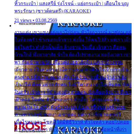
หิ้วกระเป๋า | แสงสุรีย์ รุ่งโรจน์ - แย่งกระเป๋า | เตือนใจ บุญ
พระรักษา (ซาวด์ดนตรี) (KARAOKE)
21 views • 03.08.2569
งานแต่ง เขาแซง แย่งเอาไปก่อน หัวใจอาวรณ์ มาซ่อน อยู่
ในห้องครัว ข้างนอกเจ้าสาว ส่งยิ้ม ให้คนไปทั่ว แต่เรา เฝ้า
อยู่ในครัว ทำตัวเป็นเด็ก ล้างจาน ในเมื่อ เจ้าสาว คือคน
บ้านใกล้ พึ่งพาอาศัย จำใจ ต้องไปช่วยงาน พอถึงเวลา เขา
พา กันเข้าพาขวัญ เพื่อนฝูง เฮฮาดังลั่น แต่เราล้างจาน
เดียวดาย เป็นคนพ่าย บ่มีความหมาย เคียงใจเจ้าบ่าว เป็น
คนพ่าย บ่มีความหมาย เคียงใจเจ้าบ่าว เพื่อนเจ้าสาว ยัง
เป็นบ่ได้ คือคนพ่าย ฮักคน ไม่มีใครสน เขาไม่เห็นคน ที่อยู่
ในครัว เจ้าสาว ก็มัวแต่งตัว สวยเด่น นั่งเคียงเจ้าบ่าว ที่เขา
เฝ้าคอย ใจเต้น หัวใจของเรา ลำเค็ญ ใครจะมองเห็น
ความใน ใจ เศร้า มันร้าวระบม ต้องมาขื่นขม เศร้าตรม
ท่ามความสุขี ช่วยงานเขาแต่ง แต่เรา แล้งมาหลายปี
เมื่อไรหนอจะ โชคดี ได้มีพิธีวิวาห์ หัวใจหล้า คอยไปคอย
มา คือหน้าที่เก่า หัวใจหล้า คอยไปคอยมา คือหน้าที่เก่า