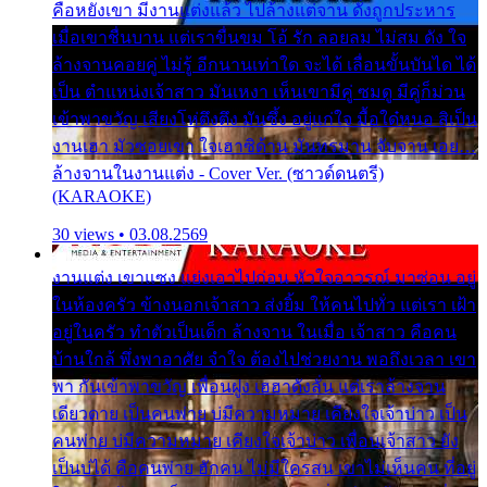
คือหยังเขา มีงานแต่งแล้ว ไปล้างแต่จาน ดั่งถูกประหาร
เมื่อเขาชื่นบาน แต่เราขื่นขม โอ้ รัก ลอยลม ไม่สม ดัง ใจ
ล้างจานคอยคู่ ไม่รู้ อีกนานเท่าใด จะได้ เลื่อนขั้นบันได ได้
เป็น ตำแหน่งเจ้าสาว มันเหงา เห็นเขามีคู่ ซมดู มีคู่ก็ม่วน
เข้าพาขวัญ เสียงโห่ตึงตึง มันซึ้ง อยู่แก่ใจ มื้อใด๋หนอ สิเป็น
งานเฮา มัวซอยเขา ใจเฮาซิด้าน มันทรมาน จับจาน เอย…
ล้างจานในงานแต่ง - Cover Ver. (ซาวด์ดนตรี)
(KARAOKE)
30 views • 03.08.2569
งานแต่ง เขาแซง แย่งเอาไปก่อน หัวใจอาวรณ์ มาซ่อน อยู่
ในห้องครัว ข้างนอกเจ้าสาว ส่งยิ้ม ให้คนไปทั่ว แต่เรา เฝ้า
อยู่ในครัว ทำตัวเป็นเด็ก ล้างจาน ในเมื่อ เจ้าสาว คือคน
บ้านใกล้ พึ่งพาอาศัย จำใจ ต้องไปช่วยงาน พอถึงเวลา เขา
พา กันเข้าพาขวัญ เพื่อนฝูง เฮฮาดังลั่น แต่เราล้างจาน
เดียวดาย เป็นคนพ่าย บ่มีความหมาย เคียงใจเจ้าบ่าว เป็น
คนพ่าย บ่มีความหมาย เคียงใจเจ้าบ่าว เพื่อนเจ้าสาว ยัง
เป็นบ่ได้ คือคนพ่าย ฮักคน ไม่มีใครสน เขาไม่เห็นคน ที่อยู่