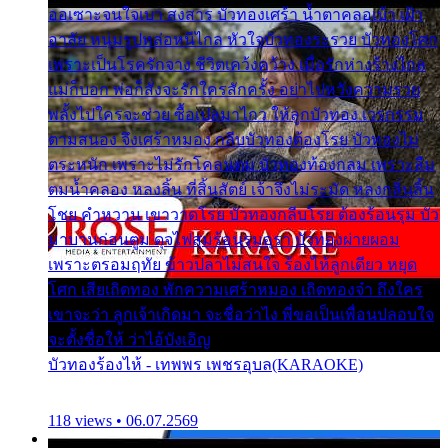
ออเซาะจนใจเบา สงสาร บัวทองเศร้า น้ำตาคลอเบ้า เฝ้า
อาลัย หนุ่มรูปหล่อหนีไกล หัวใจบัวทองระรวย บัวทองโศก
เพราะเป็นโรครักจาง ชีวิตเคว้งคว้าง เมื่อรักห่างร้างไกล
แม่ก็บอก พ่อก็สั่งจะรักใครสักครั้ง อย่าไปหวังความรวย
พลั้งไปใครจะช่วย ซื้อเปลมาไกว ให้ลูกบัวทอง เวรกรรม
ตามสนอง จึงเศร้าหมอง กลีบบัวทองต้องโรย บัวทองไม่
ตระหนัก เพราะไม่รักโคลนตม บัวทองท้องกลม เพราะลืม
ตมน้ำคลอง หลงลิ้น ที่สิ้นสัตย์ เจ้าจึงไม่ระมัด หลงกลิ่นลิ้น
โชย คำหวาน เขาวาดโรย บัวทองกลีบโรย ต้องร้อนรุม บัว
มาบานก่อนตูม ดุจไฟสุมร้อนรุมอุรา บัวทองผ่ายผอม
เพราะตรอมฤทัย ข้าวปลาไม่สนใจ ร้องไห้ลูกเดียว หยุด
โศก เสียเถิดทอง พักความเศร้าหมอง เถิดทองจ๋า ถึงใคร
เขาจะว่า ลูกเจ้าเกิดมา จะชื่อว่าไง พี่ขอเป็นเพื่อนปลอบใจ
จะตั้งชื่อให้ ว่าไอ้บังเอิญ
บัวทองร้องไห้ - เทพพร เพชรอุบล(KARAOKE)
118 views • 06.07.2569