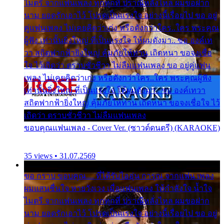
ไมตรี จากแฟนเพลง ทุกทุกที่ ปราณีหลั่งไหล ผมขอฝาก
นาม ยอดรักเอาไว้ โปรดเป็นแรงใจ อย่างนี้เรื่อยไป ขอ อยู่
คู่แฟนเพลง ไม่เคยคิดว่าเก่ง หรือดังกว่าใคร..ใคร พระคุณ
ผู้ฟัง เท่านั้นยิ่งใหญ่ ที่เป็นแรงใจ ให้ผมดังมา.. ขอ องค์เท
วา สถิตฟากฟ้ายิ่งใหญ่ คุ้มภัยให้ท่าน เถิดหนา ขอจงเชื่อ
ใจ ไว้เถิดว่า ตราบชั่วชีวา ไม่ลืมแฟนเพลง ขอ อยู่คู่แฟน
เพลง ไม่เคยคิดว่าเก่ง หรือดังกว่าใคร..ใคร พระคุณผู้ฟัง
เท่านั้นยิ่งใหญ่ ที่เป็นแรงใจ ให้ผมดังมา.. ขอ องค์เทวา
สถิตฟากฟ้ายิ่งใหญ่ คุ้มภัยให้ท่าน เถิดหนา ขอจงเชื่อใจ ไว้
เถิดว่า ตราบชั่วชีวา ไม่ลืมแฟนเพลง
ขอบคุณแฟนเพลง - Cover Ver. (ซาวด์ดนตรี) (KARAOKE)
35 views • 31.07.2569
ขอ กราบ ขอบคุณ.... ที่ได้รับไออุ่น การุณ จากแฟน เพลง
ผมแสนชื่นใจ หายวังเวง เมื่อแฟนเพลง ให้กำลังใจ น้ำใจ
ไมตรี จากแฟนเพลง ทุกทุกที่ ปราณีหลั่งไหล ผมขอฝาก
นาม ยอดรักเอาไว้ โปรดเป็นแรงใจ อย่างนี้เรื่อยไป ขอ อยู่