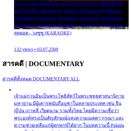
สองเรา เจอะกันครั้งใด เธอไม่เคยไยดี คราวนี้เธอยิ้มให้
ต้องให้ใส่ลีวายส์ สุดยอด สุดยอด มันสุดยอด มันสุดยอด
มันสุดยอด มันสุดยอด มันสุดยอด มันสุดยอด มันสุดยอด
มันสุดยอด มันสุดยอด มันสุดยอด มันสุดยอด มันสุดยอด
สุดยอด - วงซูซู (KARAOKE)
132 views • 03.07.2569
สารคดี
|
DOCUMENTARY
สารคดีทั้งหมด
DOCUMENTARY ALL
เจ้าแม่กวนอิมเป็นพระโพธิสัตว์ในพระพุทธศาสนานิกาย
มหายาน มีผู้เคารพนับถือบูชาในหลายประเทศ เช่น จีน
ญี่ปุ่น เกาหลี เวียดนาม รวมทั้งไทย โดยมีความเชื่อว่า
พระองค์ทรงเป็นสัญลักษณ์แห่งความเมตตา กรุณา และ
ความช่วยเหลือแก่ผู้ตกทุกข์ได้ยาก ในบทความนี้ Palanla