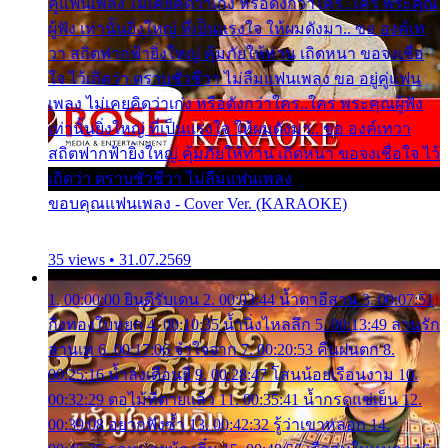
คู่แฟนเพลง ไม่เคยคิดว่าเก่ง หรือดังกว่าใคร..ใคร พระคุณ
ผู้ฟัง เท่านั้นยิ่งใหญ่ ที่เป็นแรงใจ ให้ผมดังมา.. ขอ องค์เท
วา สถิตฟากฟ้ายิ่งใหญ่ คุ้มภัยให้ท่าน เถิดหนา ขอจงเชื่อ
ใจ ไว้เถิดว่า ตราบชั่วชีวา ไม่ลืมแฟนเพลง ขอ อยู่คู่แฟน
เพลง ไม่เคยคิดว่าเก่ง หรือดังกว่าใคร..ใคร พระคุณผู้ฟัง
เท่านั้นยิ่งใหญ่ ที่เป็นแรงใจ ให้ผมดังมา.. ขอ องค์เทวา
สถิตฟากฟ้ายิ่งใหญ่ คุ้มภัยให้ท่าน เถิดหนา ขอจงเชื่อใจ ไว้
เถิดว่า ตราบชั่วชีวา ไม่ลืมแฟนเพลง
ขอบคุณแฟนเพลง - Cover Ver. (KARAOKE)
35 views • 31.07.2569
1. 00:00:00 ยินดีรับเดน 2. 00:03:44 น้ำตาอีสาน 3. 00:07:51
กิ่งทองใบหยก 4. 00:10:35 น้ำนิ่งไหลลึก 5. 00:13:49 ลานรัก
ลานเท 6. 00:17:06 จำใจจาก 7. 00:20:53 คืนฝนตก 8.
00:25:16 น้ำลงเดือนยี่ 9. 00:28:47 โสนน้อยเรือนงาม 10.
00:32:29 ตอไม้ที่ตายแล้ว 11. 00:35:41 น้ำกรดแช่เย็น 12.
00:39:08 อยากฟังซ้ำ 13. 00:42:32 รู้ว่าเขาหลอก 14.