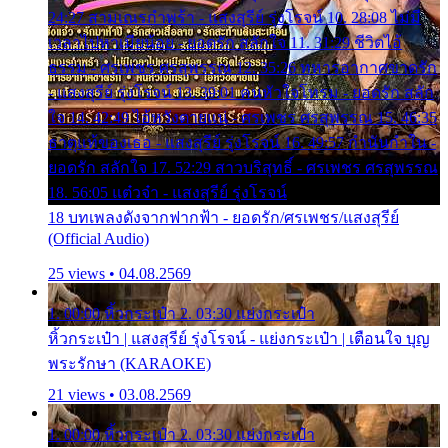
24:27 สามเณรกำพร้า - แสงสุรีย์ รุ่งโรจน์ 10. 28:08 ไม่มี
เวลาไปหาเมียน้อย - ยอดรัก สลักใจ 11. 31:29 ชีวิตไอ้
ธรรม - ศรเพชร ศรสุพรรณ 12. 35:26 ทหารอากาศขาดรัก
- แสงสุรีย์ รุ่งโรจน์ 13. 39:01 คนหัวใจโทรม - ยอดรัก สลัก
ใจ 14. 42:49 ไอ้หวังตายแน่ - ศรเพชร ศรสุพรรณ 15. 46:35
ธาตุแท้ของเธอ - แสงสุรีย์ รุ่งโรจน์ 16. 49:57 กำนันกำใน -
ยอดรัก สลักใจ 17. 52:29 สาวบริสุทธิ์ - ศรเพชร ศรสุพรรณ
18. 56:05 แต๋วจ๋า - แสงสุรีย์ รุ่งโรจน์
18 บทเพลงดังจากฟากฟ้า - ยอดรัก/ศรเพชร/แสงสุรีย์
(Official Audio)
25 views • 04.08.2569
1. 00:00 หิ้วกระเป๋า 2. 03:30 แย่งกระเป๋า
หิ้วกระเป๋า | แสงสุรีย์ รุ่งโรจน์ - แย่งกระเป๋า | เตือนใจ บุญ
พระรักษา (KARAOKE)
21 views • 03.08.2569
1. 00:00 หิ้วกระเป๋า 2. 03:30 แย่งกระเป๋า