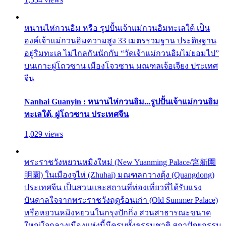
หนานไห่กวนอิม หรือ รูปปั้นเจ้าแม่กวนอิมทะเลใต้ เป็น
องค์เจ้าแม่กวนอิมความสูง 33 เมตรรวมฐาน ประดิษฐาน
อยู่ริมทะเล ไม่ไกลกันนักกับ “วัดเจ้าแม่กวนอิมไม่ยอมไป”
บนเกาะผู่โถวซาน เมืองโจวซาน มณฑลเจ้อเจียง ประเทศ
จีน
Nanhai Guanyin : หนานไห่กวนอิม...รูปปั้นเจ้าแม่กวนอิม
ทะเลใต้, ผู่โถวซาน ประเทศจีน
1,029 views
พระราชวังหยวนหมิงใหม่ (New Yuanming Palace/宮新園
明園) ในเมืองจูไห่ (Zhuhai) มณฑลกวางตุ้ง (Quangdong)
ประเทศจีน เป็นสวนและสถานที่ท่องเที่ยวที่ได้รับแรง
บันดาลใจจากพระราชวังฤดูร้อนเก่า (Old Summer Palace)
หรือหยวนหมิงหยวนในกรุงปักกิ่ง สวนสาธารณะขนาด
ใหญ่ใจกลางเมืองแห่งนี้มีครบทั้งธรรมชาติ สถาปัตยกรรม