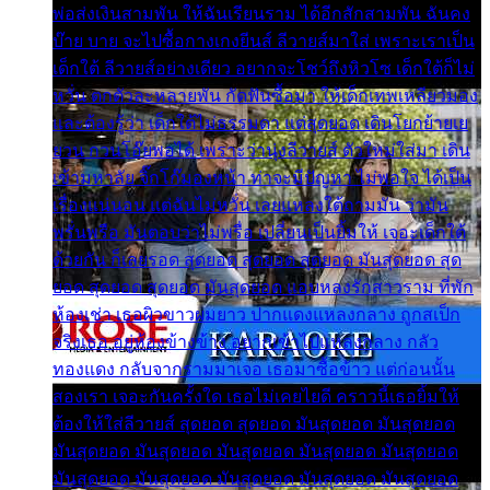
พ่อส่งเงินสามพัน ให้ฉันเรียนราม ได้อีกสักสามพัน ฉันคง
บ๊าย บาย จะไปซื้อกางเกงยีนส์ ลีวายส์มาใส่ เพราะเราเป็น
เด็กใต้ ลีวายส์อย่างเดียว อยากจะโชว์ถึงหิวโซ เด็กใต้ก็ไม่
หวั่น ตกตัวละหลายพัน กัดฟันซื้อมา ให้เด็กเทพเหลียวมอง
และต้องรู้ว่า เด็กใต้ไม่ธรรมดา แต่สุดยอด เดินโยกย้ายเย
ยวน กวนโอ๊ยพอได้ เพราะว่านุ่งลีวายส์ ตัวใหม่ใส่มา เดิน
เข้ามหาลัย จิ๊กโก๊มองหน้า ท่าจะมีปัญหา ไม่พอใจ ได้เป็น
เรื่องแน่นอน แต่ฉันไม่หวั่น เลยแหลงใต้ถามมัน ว่ามัน
พรั่นพรือ มันตอบว่าไม่พรื่อ เปลี่ยนเป็นยิ้มให้ เจอะเด็กใต้
ด้วยกัน ก็เลยรอด สุดยอด สุดยอด สุดยอด มันสุดยอด สุด
ยอด สุดยอด สุดยอด มันสุดยอด แอบหลงรักสาวราม ที่พัก
ห้องเช่า เธอผิวขาวผมยาว ปากแดงแหลงกลาง ถูกสเป็ก
จริงเธอ อยู่ห้องข้างข้าง อยากเข้าไปแหลงกลาง กลัว
ทองแดง กลับจากรามมาเจอ เธอมาซื้อข้าว แต่ก่อนนั้น
สองเรา เจอะกันครั้งใด เธอไม่เคยไยดี คราวนี้เธอยิ้มให้
ต้องให้ใส่ลีวายส์ สุดยอด สุดยอด มันสุดยอด มันสุดยอด
มันสุดยอด มันสุดยอด มันสุดยอด มันสุดยอด มันสุดยอด
มันสุดยอด มันสุดยอด มันสุดยอด มันสุดยอด มันสุดยอด