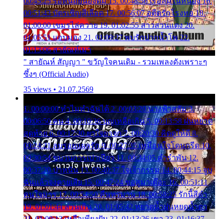
00:45:25 รอหน่อยน้องติ๋ม 15. 00:48:56 เรือล่มในหนอง 16.
00:51:43 บัตรเชิญสีเลือด 17. 00:56:07 อดีตรักโรงทอ 18.
01:00:00 เขมรไล่ควาย 19. 01:02:55 สาวสวนแตง 20.
01:05:51 แอบมอง 21. 01:09:27 พบรักปากน้ำโพ 22.
01:13:06 สายัณห์เมา
" สายัณห์ สัญญา " ขวัญใจคนเดิม - รวมเพลงดังเพราะๆ
ซึ้งๆ (Official Audio)
35 views • 21.07.2569
1. 00:00:00 ทำไมทำฉันได้ 2. 00:03:20 นางฟ้าสลัม 3.
00:06:50 คน 4. 00:10:36 บุญเหลือเกิน 5. 00:13:58 ฝนหยาด
สุดท้าย 6. 00:17:30 ยาใจยาจก 7. 00:20:30 คิดดูให้ดี 8.
00:24:21 ลบรอยแผลรัก 9. 00:27:35 เหมือนใจโดนกรีด 10.
00:30:54 ขบวนการเปาเปียว 11. 00:34:05 คำรำพัน 12.
00:37:20 ปาหนัน 13. 00:40:37 ใจเจ้ากรรม 14. 00:44:15 จูบ
ฉันแล้วจงตายเสีย 15. 00:47:24 ขอสูมาเต๊อะ 16. 00:51:11
คนใจมาร 17. 00:54:50 คืนทรมาน 18. 00:58:25 รักนี้สีดำ
19. 01:01:44 ส่วนเกิน 20. 01:05:42 หยาดน้ำฝนหยดน้ำตา
21. 01:09:13 เหลือเพียงฝัน 22. 01:13:26 เขา 23. 01:16:37