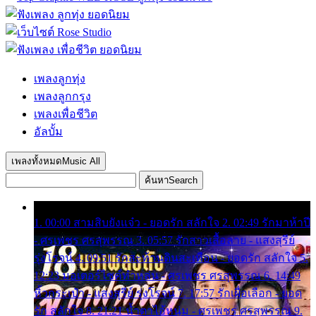
เพลงลูกทุ่ง
เพลงลูกกรุง
เพลงเพื่อชีวิต
อัลบั้ม
เพลงทั้งหมด
Music All
ค้นหา
Search
1. 00:00 สามสิบยังแจ๋ว - ยอดรัก สลักใจ 2. 02:49 รักมาห้าปี
- ศรเพชร ศรสุพรรณ 3. 05:57 รักสาวเสื้อลาย - แสงสุรีย์
รุ่งโรจน์ 4. 09:51 รักสะท้านดินสะเทือน - ยอดรัก สลักใจ 5.
12:23 มอเตอร์ไซค์ทำหล่น - ศรเพชร ศรสุพรรณ 6. 14:49
หิ้วกระเป๋า - แสงสุรีย์ รุ่งโรจน์ 7. 17:57 รักเผื่อเลือก - ยอด
รัก สลักใจ 8. 21:21 น้ำตาไอ้หนุ่ม - ศรเพชร ศรสุพรรณ 9.