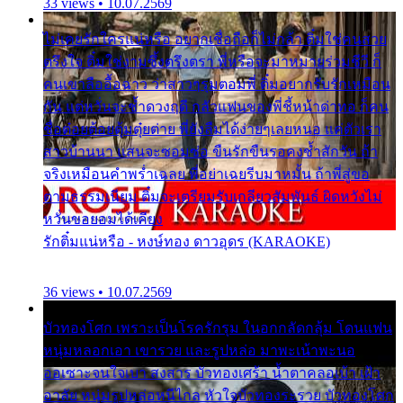
33 views • 10.07.2569
ไม่เคยรักใครแน่หรือ อยากเชื่อถือก็ไม่กล้า ติ๋มใช่คนสวย
ตรึงใจ ติ๋มใช่งามซึ้งตรึงตรา พี่หรือจะมาหมายร่วมชีวี ก็
คนเขาลืออื้อฉาว ว่าสาวๆรุมตอมพี่ ติ๋มอยากรับรักเหมือน
กัน แต่หวั่นจะช้ำดวงฤดี กลัวแฟนของพี่ชี้หน้าด่าทอ ก็คน
ชื่อต๋อยต้อยตุ้มตุ๋ยต่าย พี่ยังลืมได้ง่ายๆเลยหนอ แค่ตัวเรา
สาวบ้านนา แสนจะซอมซ่อ ขืนรักขืนรอคงช้ำสักวัน ถ้า
จริงเหมือนคำพร่ำเฉลย พี่อย่าเฉยรีบมาหมั้น ถ้าพี่สู่ขอ
ตามธรรมเนียม ติ๋มจะเตรียมรับเกลียวสัมพันธ์ ผิดหวังไม่
หวั่นขอยอมได้เคียง
รักติ๋มแน่หรือ - หงษ์ทอง ดาวอุดร (KARAOKE)
36 views • 10.07.2569
บัวทองโศก เพราะเป็นโรครักรุม ในอกกลัดกลุ้ม โดนแฟน
หนุ่มหลอกเอา เขารวย และรูปหล่อ มาพะเน้าพะนอ
ออเซาะจนใจเบา สงสาร บัวทองเศร้า น้ำตาคลอเบ้า เฝ้า
อาลัย หนุ่มรูปหล่อหนีไกล หัวใจบัวทองระรวย บัวทองโศก