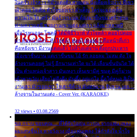
ในครัว เจ้าสาว ก็มัวแต่งตัว สวยเด่น นั่งเคียงเจ้าบ่าว ที่เขา
เฝ้าคอย ใจเต้น หัวใจของเรา ลำเค็ญ ใครจะมองเห็น
ความใน ใจ เศร้า มันร้าวระบม ต้องมาขื่นขม เศร้าตรม
ท่ามความสุขี ช่วยงานเขาแต่ง แต่เรา แล้งมาหลายปี
เมื่อไรหนอจะ โชคดี ได้มีพิธีวิวาห์ หัวใจหล้า คอยไปคอย
มา คือหน้าที่เก่า หัวใจหล้า คอยไปคอยมา คือหน้าที่เก่า
คือหยังเขา มีงานแต่งแล้ว ไปล้างแต่จาน ดั่งถูกประหาร
เมื่อเขาชื่นบาน แต่เราขื่นขม โอ้ รัก ลอยลม ไม่สม ดัง ใจ
ล้างจานคอยคู่ ไม่รู้ อีกนานเท่าใด จะได้ เลื่อนขั้นบันได ได้
เป็น ตำแหน่งเจ้าสาว มันเหงา เห็นเขามีคู่ ซมดู มีคู่ก็ม่วน
เข้าพาขวัญ เสียงโห่ตึงตึง มันซึ้ง อยู่แก่ใจ มื้อใด๋หนอ สิเป็น
งานเฮา มัวซอยเขา ใจเฮาซิด้าน มันทรมาน จับจาน เอย…
ล้างจานในงานแต่ง - Cover Ver. (KARAOKE)
32 views • 03.08.2569
ขอ กราบ ขอบคุณ.... ที่ได้รับไออุ่น การุณ จากแฟน เพลง
ผมแสนชื่นใจ หายวังเวง เมื่อแฟนเพลง ให้กำลังใจ น้ำใจ