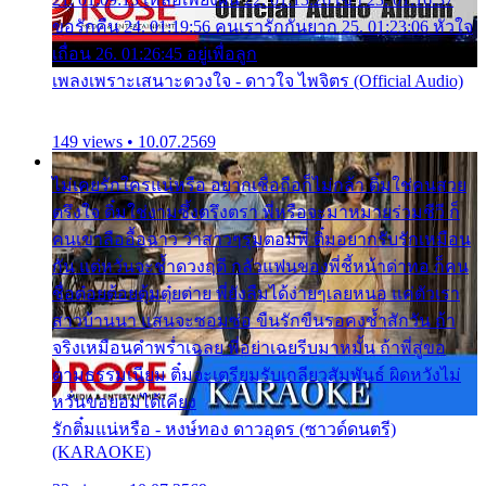
ขอรักคืน 24. 01:19:56 คนเรารักกันยาก 25. 01:23:06 หัวใจ
เถื่อน 26. 01:26:45 อยู่เพื่อลูก
เพลงเพราะเสนาะดวงใจ - ดาวใจ ไพจิตร (Official Audio)
149 views • 10.07.2569
ไม่เคยรักใครแน่หรือ อยากเชื่อถือก็ไม่กล้า ติ๋มใช่คนสวย
ตรึงใจ ติ๋มใช่งามซึ้งตรึงตรา พี่หรือจะมาหมายร่วมชีวี ก็
คนเขาลืออื้อฉาว ว่าสาวๆรุมตอมพี่ ติ๋มอยากรับรักเหมือน
กัน แต่หวั่นจะช้ำดวงฤดี กลัวแฟนของพี่ชี้หน้าด่าทอ ก็คน
ชื่อต๋อยต้อยตุ้มตุ๋ยต่าย พี่ยังลืมได้ง่ายๆเลยหนอ แค่ตัวเรา
สาวบ้านนา แสนจะซอมซ่อ ขืนรักขืนรอคงช้ำสักวัน ถ้า
จริงเหมือนคำพร่ำเฉลย พี่อย่าเฉยรีบมาหมั้น ถ้าพี่สู่ขอ
ตามธรรมเนียม ติ๋มจะเตรียมรับเกลียวสัมพันธ์ ผิดหวังไม่
หวั่นขอยอมได้เคียง
รักติ๋มแน่หรือ - หงษ์ทอง ดาวอุดร (ซาวด์ดนตรี)
(KARAOKE)