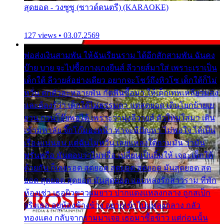
สุดยอด - วงซูซู (ซาวด์ดนตรี) (KARAOKE)
127 views • 03.07.2569
พ่อส่งเงินสามพัน ให้ฉันเรียนราม ได้อีกสักสามพัน ฉันคง
บ๊าย บาย จะไปซื้อกางเกงยีนส์ ลีวายส์มาใส่ เพราะเราเป็น
เด็กใต้ ลีวายส์อย่างเดียว อยากจะโชว์ถึงหิวโซ เด็กใต้ก็ไม่
หวั่น ตกตัวละหลายพัน กัดฟันซื้อมา ให้เด็กเทพเหลียวมอง
และต้องรู้ว่า เด็กใต้ไม่ธรรมดา แต่สุดยอด เดินโยกย้ายเย
ยวน กวนโอ๊ยพอได้ เพราะว่านุ่งลีวายส์ ตัวใหม่ใส่มา เดิน
เข้ามหาลัย จิ๊กโก๊มองหน้า ท่าจะมีปัญหา ไม่พอใจ ได้เป็น
เรื่องแน่นอน แต่ฉันไม่หวั่น เลยแหลงใต้ถามมัน ว่ามัน
พรั่นพรือ มันตอบว่าไม่พรื่อ เปลี่ยนเป็นยิ้มให้ เจอะเด็กใต้
ด้วยกัน ก็เลยรอด สุดยอด สุดยอด สุดยอด มันสุดยอด สุด
ยอด สุดยอด สุดยอด มันสุดยอด แอบหลงรักสาวราม ที่พัก
ห้องเช่า เธอผิวขาวผมยาว ปากแดงแหลงกลาง ถูกสเป็ก
จริงเธอ อยู่ห้องข้างข้าง อยากเข้าไปแหลงกลาง กลัว
ทองแดง กลับจากรามมาเจอ เธอมาซื้อข้าว แต่ก่อนนั้น