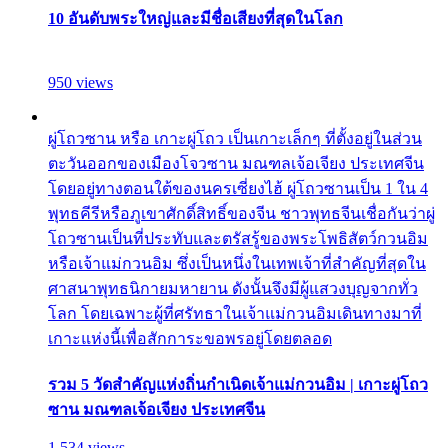
10 อันดับพระใหญ่และมีชื่อเสียงที่สุดในโลก
950 views
ผู่โถวซาน หรือ เกาะผู่โถว เป็นเกาะเล็กๆ ที่ตั้งอยู่ในส่วน
ตะวันออกของเมืองโจวซาน มณฑลเจ้อเจียง ประเทศจีน
โดยอยู่ทางตอนใต้ของนครเซี่ยงไฮ้ ผู่โถวซานเป็น 1 ใน 4
พุทธคีรีหรือภูเขาศักดิ์สิทธิ์ของจีน ชาวพุทธจีนเชื่อกันว่าผู่
โถวซานเป็นที่ประทับและตรัสรู้ของพระโพธิสัตว์กวนอิม
หรือเจ้าแม่กวนอิม ซึ่งเป็นหนึ่งในเทพเจ้าที่สำคัญที่สุดใน
ศาสนาพุทธนิกายมหายาน ดังนั้นจึงมีผู้แสวงบุญจากทั่ว
โลก โดยเฉพาะผู้ที่ศรัทธาในเจ้าแม่กวนอิมเดินทางมาที่
เกาะแห่งนี้เพื่อสักการะขอพรอยู่โดยตลอด
รวม 5 วัดสำคัญแห่งถิ่นกำเนิดเจ้าแม่กวนอิม | เกาะผู่โถว
ซาน มณฑลเจ้อเจียง ประเทศจีน
1,534 views