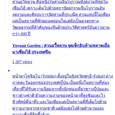
สวนอวี้หยวน คือหนึ่งในสวนจีนโบราณที่งดงามที่สุดใน
เซี่ยงไฮ้ เพราะเต็มไปด้วยสถาปัตยกรรมจีนโบราณอัน
งดงามและศิลปะการจัดสวนที่ประณีต สวนแห่งนี้ไม่เพียง
แต่เป็นสถานที่พักผ่อนหย่อนใจแต่ยังเป็นมรดกทาง
วัฒนธรรมที่สำคัญของจีนด้วยประวัติศาสตร์อันยาวนาน
กว่า 400 ปี
Yuyuan Garden : สวนอวี้หยวน จุดเช็กอินห้ามพลาดเมื่อ
มาเซี่ยงไฮ้ ประเทศจีน
1,307 views
หน้าผาโทจินโบ (Tojinbo) ตั้งอยู่ในจังหวัดฟุกุอิ (Fukui) ทาง
ภาคตะวันออกของประเทศญี่ปุ่น เป็นหนึ่งในสถานที่ท่อง
เที่ยวที่ได้รับความนิยมจากทั้งนักท่องเที่ยวชาวญี่ปุ่นและ
ชาวต่างชาติ ด้วยความงามของหน้าผาที่สูงชันและวิว
ทิวทัศน์ที่น่าทึ่ง และไม่เพียงแต่เป็นสถานที่ที่เต็มไปด้วย
ความงามจากธรรมชาติ แต่ยังแฝงไปด้วยตำนานและ
ความเชื่อที่ลึกซึ้งด้วย