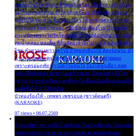
เพราะเป็นโรครักจาง ชีวิตเคว้งคว้าง เมื่อรักห่างร้างไกล
แม่ก็บอก พ่อก็สั่งจะรักใครสักครั้ง อย่าไปหวังความรวย
พลั้งไปใครจะช่วย ซื้อเปลมาไกว ให้ลูกบัวทอง เวรกรรม
ตามสนอง จึงเศร้าหมอง กลีบบัวทองต้องโรย บัวทองไม่
ตระหนัก เพราะไม่รักโคลนตม บัวทองท้องกลม เพราะลืม
ตมน้ำคลอง หลงลิ้น ที่สิ้นสัตย์ เจ้าจึงไม่ระมัด หลงกลิ่นลิ้น
โชย คำหวาน เขาวาดโรย บัวทองกลีบโรย ต้องร้อนรุม บัว
มาบานก่อนตูม ดุจไฟสุมร้อนรุมอุรา บัวทองผ่ายผอม
เพราะตรอมฤทัย ข้าวปลาไม่สนใจ ร้องไห้ลูกเดียว หยุด
โศก เสียเถิดทอง พักความเศร้าหมอง เถิดทองจ๋า ถึงใคร
เขาจะว่า ลูกเจ้าเกิดมา จะชื่อว่าไง พี่ขอเป็นเพื่อนปลอบใจ
จะตั้งชื่อให้ ว่าไอ้บังเอิญ
บัวทองร้องไห้ - เทพพร เพชรอุบล (ซาวด์ดนตรี)
(KARAOKE)
97 views • 06.07.2569
บัวทองโศก เพราะเป็นโรครักรุม ในอกกลัดกลุ้ม โดนแฟน
หนุ่มหลอกเอา เขารวย และรูปหล่อ มาพะเน้าพะนอ