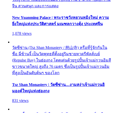
จีน สวนสนุก และการแสดง
New Yuanming Palace | พระราชวังหยวนหมิงใหม่ ความ
ยิ่งใหญ่แห่งประวัติศาสตร์ มณฑลกวางตุ้ง ประเทศจีน
1,078 views
วัดซีซ่าน (Tsz Shan Monastery / 慈山寺) หรือที่รู้จักกันใน
ชื่อ ฉี่ซ้านจี๋ เป็นวัดพุทธที่ตั้งอยู่ริมชายหาดรีพัลส์เบย์
(Repulse Bay) ในฮ่องกง โดดเด่นด้วยรูปปั้นเจ้าแม่กวนอิมสี
ขาวขนาดใหญ่ สูงถึง 76 เมตร ซึ่งเป็นรูปปั้นเจ้าแม่กวนอิม
ที่สูงเป็นอันดับต้นๆ ของโลก
Tsz Shan Monastery | วัดซีซ่าน…งามสง่าเจ้าแม่กวนอิ
มองค์ใหญ่แห่งฮ่องกง
831 views