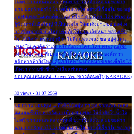
ไมตรี จากแฟนเพลง ทุกทุกที่ ปราณีหลั่งไหล ผมขอฝาก
นาม ยอดรักเอาไว้ โปรดเป็นแรงใจ อย่างนี้เรื่อยไป ขอ อยู่
คู่แฟนเพลง ไม่เคยคิดว่าเก่ง หรือดังกว่าใคร..ใคร พระคุณ
ผู้ฟัง เท่านั้นยิ่งใหญ่ ที่เป็นแรงใจ ให้ผมดังมา.. ขอ องค์เท
วา สถิตฟากฟ้ายิ่งใหญ่ คุ้มภัยให้ท่าน เถิดหนา ขอจงเชื่อ
ใจ ไว้เถิดว่า ตราบชั่วชีวา ไม่ลืมแฟนเพลง ขอ อยู่คู่แฟน
เพลง ไม่เคยคิดว่าเก่ง หรือดังกว่าใคร..ใคร พระคุณผู้ฟัง
เท่านั้นยิ่งใหญ่ ที่เป็นแรงใจ ให้ผมดังมา.. ขอ องค์เทวา
สถิตฟากฟ้ายิ่งใหญ่ คุ้มภัยให้ท่าน เถิดหนา ขอจงเชื่อใจ ไว้
เถิดว่า ตราบชั่วชีวา ไม่ลืมแฟนเพลง
ขอบคุณแฟนเพลง - Cover Ver. (ซาวด์ดนตรี) (KARAOKE)
30 views • 31.07.2569
ขอ กราบ ขอบคุณ.... ที่ได้รับไออุ่น การุณ จากแฟน เพลง
ผมแสนชื่นใจ หายวังเวง เมื่อแฟนเพลง ให้กำลังใจ น้ำใจ
ไมตรี จากแฟนเพลง ทุกทุกที่ ปราณีหลั่งไหล ผมขอฝาก
นาม ยอดรักเอาไว้ โปรดเป็นแรงใจ อย่างนี้เรื่อยไป ขอ อยู่