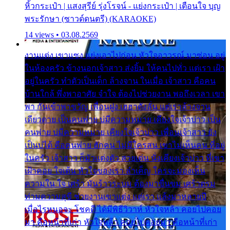
หิ้วกระเป๋า | แสงสุรีย์ รุ่งโรจน์ - แย่งกระเป๋า | เตือนใจ บุญ
พระรักษา (ซาวด์ดนตรี) (KARAOKE)
14 views • 03.08.2569
งานแต่ง เขาแซง แย่งเอาไปก่อน หัวใจอาวรณ์ มาซ่อน อยู่
ในห้องครัว ข้างนอกเจ้าสาว ส่งยิ้ม ให้คนไปทั่ว แต่เรา เฝ้า
อยู่ในครัว ทำตัวเป็นเด็ก ล้างจาน ในเมื่อ เจ้าสาว คือคน
บ้านใกล้ พึ่งพาอาศัย จำใจ ต้องไปช่วยงาน พอถึงเวลา เขา
พา กันเข้าพาขวัญ เพื่อนฝูง เฮฮาดังลั่น แต่เราล้างจาน
เดียวดาย เป็นคนพ่าย บ่มีความหมาย เคียงใจเจ้าบ่าว เป็น
คนพ่าย บ่มีความหมาย เคียงใจเจ้าบ่าว เพื่อนเจ้าสาว ยัง
เป็นบ่ได้ คือคนพ่าย ฮักคน ไม่มีใครสน เขาไม่เห็นคน ที่อยู่
ในครัว เจ้าสาว ก็มัวแต่งตัว สวยเด่น นั่งเคียงเจ้าบ่าว ที่เขา
เฝ้าคอย ใจเต้น หัวใจของเรา ลำเค็ญ ใครจะมองเห็น
ความใน ใจ เศร้า มันร้าวระบม ต้องมาขื่นขม เศร้าตรม
ท่ามความสุขี ช่วยงานเขาแต่ง แต่เรา แล้งมาหลายปี
เมื่อไรหนอจะ โชคดี ได้มีพิธีวิวาห์ หัวใจหล้า คอยไปคอย
มา คือหน้าที่เก่า หัวใจหล้า คอยไปคอยมา คือหน้าที่เก่า