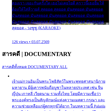
สองเรา เจอะกันครั้งใด เธอไม่เคยไยดี คราวนี้เธอยิ้มให้
ต้องให้ใส่ลีวายส์ สุดยอด สุดยอด มันสุดยอด มันสุดยอด
มันสุดยอด มันสุดยอด มันสุดยอด มันสุดยอด มันสุดยอด
มันสุดยอด มันสุดยอด มันสุดยอด มันสุดยอด มันสุดยอด
สุดยอด - วงซูซู (KARAOKE)
126 views • 03.07.2569
สารคดี
|
DOCUMENTARY
สารคดีทั้งหมด
DOCUMENTARY ALL
เจ้าแม่กวนอิมเป็นพระโพธิสัตว์ในพระพุทธศาสนานิกาย
มหายาน มีผู้เคารพนับถือบูชาในหลายประเทศ เช่น จีน
ญี่ปุ่น เกาหลี เวียดนาม รวมทั้งไทย โดยมีความเชื่อว่า
พระองค์ทรงเป็นสัญลักษณ์แห่งความเมตตา กรุณา และ
ความช่วยเหลือแก่ผู้ตกทุกข์ได้ยาก ในบทความนี้ Palanla