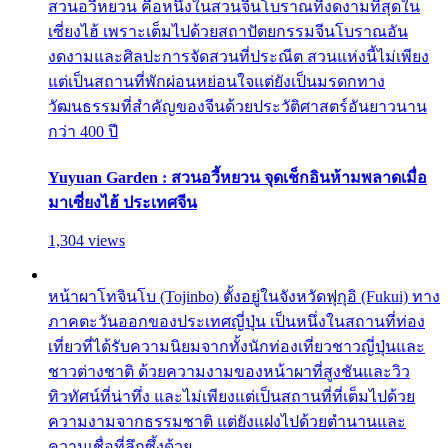
สวนอวี้หยวน คือหนึ่งในสวนจีนโบราณที่งดงามที่สุดใน
เซี่ยงไฮ้ เพราะเต็มไปด้วยสถาปัตยกรรมจีนโบราณอัน
งดงามและศิลปะการจัดสวนที่ประณีต สวนแห่งนี้ไม่เพียง
แต่เป็นสถานที่พักผ่อนหย่อนใจแต่ยังเป็นมรดกทาง
วัฒนธรรมที่สำคัญของจีนด้วยประวัติศาสตร์อันยาวนาน
กว่า 400 ปี
Yuyuan Garden : สวนอวี้หยวน จุดเช็กอินห้ามพลาดเมื่อ
มาเซี่ยงไฮ้ ประเทศจีน
1,304 views
หน้าผาโทจินโบ (Tojinbo) ตั้งอยู่ในจังหวัดฟุกุอิ (Fukui) ทาง
ภาคตะวันออกของประเทศญี่ปุ่น เป็นหนึ่งในสถานที่ท่อง
เที่ยวที่ได้รับความนิยมจากทั้งนักท่องเที่ยวชาวญี่ปุ่นและ
ชาวต่างชาติ ด้วยความงามของหน้าผาที่สูงชันและวิว
ทิวทัศน์ที่น่าทึ่ง และไม่เพียงแต่เป็นสถานที่ที่เต็มไปด้วย
ความงามจากธรรมชาติ แต่ยังแฝงไปด้วยตำนานและ
ความเชื่อที่ลึกซึ้งด้วย