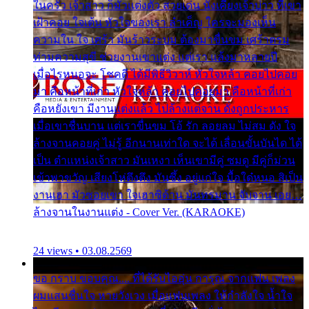
ในครัว เจ้าสาว ก็มัวแต่งตัว สวยเด่น นั่งเคียงเจ้าบ่าว ที่เขา
เฝ้าคอย ใจเต้น หัวใจของเรา ลำเค็ญ ใครจะมองเห็น
ความใน ใจ เศร้า มันร้าวระบม ต้องมาขื่นขม เศร้าตรม
ท่ามความสุขี ช่วยงานเขาแต่ง แต่เรา แล้งมาหลายปี
เมื่อไรหนอจะ โชคดี ได้มีพิธีวิวาห์ หัวใจหล้า คอยไปคอย
มา คือหน้าที่เก่า หัวใจหล้า คอยไปคอยมา คือหน้าที่เก่า
คือหยังเขา มีงานแต่งแล้ว ไปล้างแต่จาน ดั่งถูกประหาร
เมื่อเขาชื่นบาน แต่เราขื่นขม โอ้ รัก ลอยลม ไม่สม ดัง ใจ
ล้างจานคอยคู่ ไม่รู้ อีกนานเท่าใด จะได้ เลื่อนขั้นบันได ได้
เป็น ตำแหน่งเจ้าสาว มันเหงา เห็นเขามีคู่ ซมดู มีคู่ก็ม่วน
เข้าพาขวัญ เสียงโห่ตึงตึง มันซึ้ง อยู่แก่ใจ มื้อใด๋หนอ สิเป็น
งานเฮา มัวซอยเขา ใจเฮาซิด้าน มันทรมาน จับจาน เอย…
ล้างจานในงานแต่ง - Cover Ver. (KARAOKE)
24 views • 03.08.2569
ขอ กราบ ขอบคุณ.... ที่ได้รับไออุ่น การุณ จากแฟน เพลง
ผมแสนชื่นใจ หายวังเวง เมื่อแฟนเพลง ให้กำลังใจ น้ำใจ