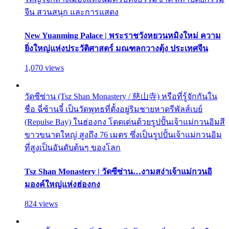
จีน สวนสนุก และการแสดง
New Yuanming Palace | พระราชวังหยวนหมิงใหม่ ความ
ยิ่งใหญ่แห่งประวัติศาสตร์ มณฑลกวางตุ้ง ประเทศจีน
1,070 views
วัดซีซ่าน (Tsz Shan Monastery / 慈山寺) หรือที่รู้จักกันใน
ชื่อ ฉี่ซ้านจี๋ เป็นวัดพุทธที่ตั้งอยู่ริมชายหาดรีพัลส์เบย์
(Repulse Bay) ในฮ่องกง โดดเด่นด้วยรูปปั้นเจ้าแม่กวนอิมสี
ขาวขนาดใหญ่ สูงถึง 76 เมตร ซึ่งเป็นรูปปั้นเจ้าแม่กวนอิม
ที่สูงเป็นอันดับต้นๆ ของโลก
Tsz Shan Monastery | วัดซีซ่าน…งามสง่าเจ้าแม่กวนอิ
มองค์ใหญ่แห่งฮ่องกง
824 views