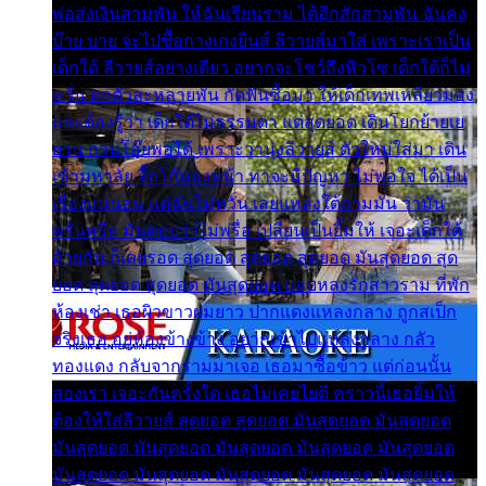
พ่อส่งเงินสามพัน ให้ฉันเรียนราม ได้อีกสักสามพัน ฉันคง
บ๊าย บาย จะไปซื้อกางเกงยีนส์ ลีวายส์มาใส่ เพราะเราเป็น
เด็กใต้ ลีวายส์อย่างเดียว อยากจะโชว์ถึงหิวโซ เด็กใต้ก็ไม่
หวั่น ตกตัวละหลายพัน กัดฟันซื้อมา ให้เด็กเทพเหลียวมอง
และต้องรู้ว่า เด็กใต้ไม่ธรรมดา แต่สุดยอด เดินโยกย้ายเย
ยวน กวนโอ๊ยพอได้ เพราะว่านุ่งลีวายส์ ตัวใหม่ใส่มา เดิน
เข้ามหาลัย จิ๊กโก๊มองหน้า ท่าจะมีปัญหา ไม่พอใจ ได้เป็น
เรื่องแน่นอน แต่ฉันไม่หวั่น เลยแหลงใต้ถามมัน ว่ามัน
พรั่นพรือ มันตอบว่าไม่พรื่อ เปลี่ยนเป็นยิ้มให้ เจอะเด็กใต้
ด้วยกัน ก็เลยรอด สุดยอด สุดยอด สุดยอด มันสุดยอด สุด
ยอด สุดยอด สุดยอด มันสุดยอด แอบหลงรักสาวราม ที่พัก
ห้องเช่า เธอผิวขาวผมยาว ปากแดงแหลงกลาง ถูกสเป็ก
จริงเธอ อยู่ห้องข้างข้าง อยากเข้าไปแหลงกลาง กลัว
ทองแดง กลับจากรามมาเจอ เธอมาซื้อข้าว แต่ก่อนนั้น
สองเรา เจอะกันครั้งใด เธอไม่เคยไยดี คราวนี้เธอยิ้มให้
ต้องให้ใส่ลีวายส์ สุดยอด สุดยอด มันสุดยอด มันสุดยอด
มันสุดยอด มันสุดยอด มันสุดยอด มันสุดยอด มันสุดยอด
มันสุดยอด มันสุดยอด มันสุดยอด มันสุดยอด มันสุดยอด