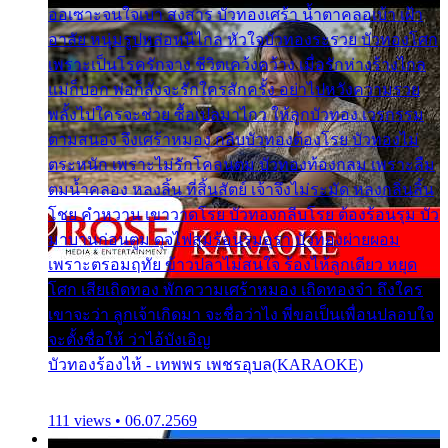
ออเซาะจนใจเบา สงสาร บัวทองเศร้า น้ำตาคลอเบ้า เฝ้า
อาลัย หนุ่มรูปหล่อหนีไกล หัวใจบัวทองระรวย บัวทองโศก
เพราะเป็นโรครักจาง ชีวิตเคว้งคว้าง เมื่อรักห่างร้างไกล
แม่ก็บอก พ่อก็สั่งจะรักใครสักครั้ง อย่าไปหวังความรวย
พลั้งไปใครจะช่วย ซื้อเปลมาไกว ให้ลูกบัวทอง เวรกรรม
ตามสนอง จึงเศร้าหมอง กลีบบัวทองต้องโรย บัวทองไม่
ตระหนัก เพราะไม่รักโคลนตม บัวทองท้องกลม เพราะลืม
ตมน้ำคลอง หลงลิ้น ที่สิ้นสัตย์ เจ้าจึงไม่ระมัด หลงกลิ่นลิ้น
โชย คำหวาน เขาวาดโรย บัวทองกลีบโรย ต้องร้อนรุม บัว
มาบานก่อนตูม ดุจไฟสุมร้อนรุมอุรา บัวทองผ่ายผอม
เพราะตรอมฤทัย ข้าวปลาไม่สนใจ ร้องไห้ลูกเดียว หยุด
โศก เสียเถิดทอง พักความเศร้าหมอง เถิดทองจ๋า ถึงใคร
เขาจะว่า ลูกเจ้าเกิดมา จะชื่อว่าไง พี่ขอเป็นเพื่อนปลอบใจ
จะตั้งชื่อให้ ว่าไอ้บังเอิญ
บัวทองร้องไห้ - เทพพร เพชรอุบล(KARAOKE)
111 views • 06.07.2569