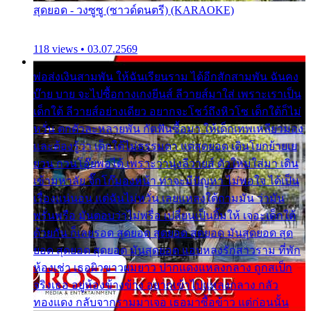
สุดยอด - วงซูซู (ซาวด์ดนตรี) (KARAOKE)
118 views • 03.07.2569
พ่อส่งเงินสามพัน ให้ฉันเรียนราม ได้อีกสักสามพัน ฉันคง
บ๊าย บาย จะไปซื้อกางเกงยีนส์ ลีวายส์มาใส่ เพราะเราเป็น
เด็กใต้ ลีวายส์อย่างเดียว อยากจะโชว์ถึงหิวโซ เด็กใต้ก็ไม่
หวั่น ตกตัวละหลายพัน กัดฟันซื้อมา ให้เด็กเทพเหลียวมอง
และต้องรู้ว่า เด็กใต้ไม่ธรรมดา แต่สุดยอด เดินโยกย้ายเย
ยวน กวนโอ๊ยพอได้ เพราะว่านุ่งลีวายส์ ตัวใหม่ใส่มา เดิน
เข้ามหาลัย จิ๊กโก๊มองหน้า ท่าจะมีปัญหา ไม่พอใจ ได้เป็น
เรื่องแน่นอน แต่ฉันไม่หวั่น เลยแหลงใต้ถามมัน ว่ามัน
พรั่นพรือ มันตอบว่าไม่พรื่อ เปลี่ยนเป็นยิ้มให้ เจอะเด็กใต้
ด้วยกัน ก็เลยรอด สุดยอด สุดยอด สุดยอด มันสุดยอด สุด
ยอด สุดยอด สุดยอด มันสุดยอด แอบหลงรักสาวราม ที่พัก
ห้องเช่า เธอผิวขาวผมยาว ปากแดงแหลงกลาง ถูกสเป็ก
จริงเธอ อยู่ห้องข้างข้าง อยากเข้าไปแหลงกลาง กลัว
ทองแดง กลับจากรามมาเจอ เธอมาซื้อข้าว แต่ก่อนนั้น