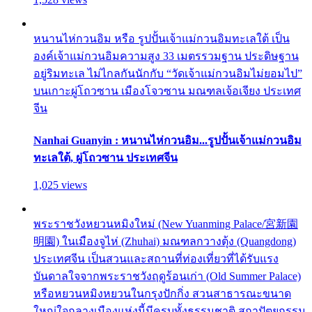
หนานไห่กวนอิม หรือ รูปปั้นเจ้าแม่กวนอิมทะเลใต้ เป็น
องค์เจ้าแม่กวนอิมความสูง 33 เมตรรวมฐาน ประดิษฐาน
อยู่ริมทะเล ไม่ไกลกันนักกับ “วัดเจ้าแม่กวนอิมไม่ยอมไป”
บนเกาะผู่โถวซาน เมืองโจวซาน มณฑลเจ้อเจียง ประเทศ
จีน
Nanhai Guanyin : หนานไห่กวนอิม...รูปปั้นเจ้าแม่กวนอิม
ทะเลใต้, ผู่โถวซาน ประเทศจีน
1,025 views
พระราชวังหยวนหมิงใหม่ (New Yuanming Palace/宮新園
明園) ในเมืองจูไห่ (Zhuhai) มณฑลกวางตุ้ง (Quangdong)
ประเทศจีน เป็นสวนและสถานที่ท่องเที่ยวที่ได้รับแรง
บันดาลใจจากพระราชวังฤดูร้อนเก่า (Old Summer Palace)
หรือหยวนหมิงหยวนในกรุงปักกิ่ง สวนสาธารณะขนาด
ใหญ่ใจกลางเมืองแห่งนี้มีครบทั้งธรรมชาติ สถาปัตยกรรม