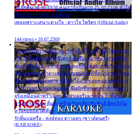
ขอรักคืน 24. 01:19:56 คนเรารักกันยาก 25. 01:23:06 หัวใจ
เถื่อน 26. 01:26:45 อยู่เพื่อลูก
เพลงเพราะเสนาะดวงใจ - ดาวใจ ไพจิตร (Official Audio)
144 views • 10.07.2569
ไม่เคยรักใครแน่หรือ อยากเชื่อถือก็ไม่กล้า ติ๋มใช่คนสวย
ตรึงใจ ติ๋มใช่งามซึ้งตรึงตรา พี่หรือจะมาหมายร่วมชีวี ก็
คนเขาลืออื้อฉาว ว่าสาวๆรุมตอมพี่ ติ๋มอยากรับรักเหมือน
กัน แต่หวั่นจะช้ำดวงฤดี กลัวแฟนของพี่ชี้หน้าด่าทอ ก็คน
ชื่อต๋อยต้อยตุ้มตุ๋ยต่าย พี่ยังลืมได้ง่ายๆเลยหนอ แค่ตัวเรา
สาวบ้านนา แสนจะซอมซ่อ ขืนรักขืนรอคงช้ำสักวัน ถ้า
จริงเหมือนคำพร่ำเฉลย พี่อย่าเฉยรีบมาหมั้น ถ้าพี่สู่ขอ
ตามธรรมเนียม ติ๋มจะเตรียมรับเกลียวสัมพันธ์ ผิดหวังไม่
หวั่นขอยอมได้เคียง
รักติ๋มแน่หรือ - หงษ์ทอง ดาวอุดร (ซาวด์ดนตรี)
(KARAOKE)