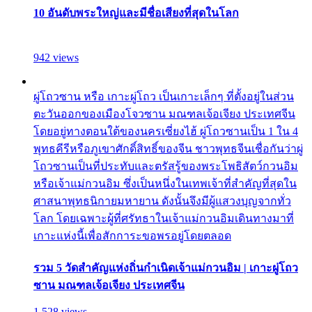
10 อันดับพระใหญ่และมีชื่อเสียงที่สุดในโลก
942 views
ผู่โถวซาน หรือ เกาะผู่โถว เป็นเกาะเล็กๆ ที่ตั้งอยู่ในส่วน
ตะวันออกของเมืองโจวซาน มณฑลเจ้อเจียง ประเทศจีน
โดยอยู่ทางตอนใต้ของนครเซี่ยงไฮ้ ผู่โถวซานเป็น 1 ใน 4
พุทธคีรีหรือภูเขาศักดิ์สิทธิ์ของจีน ชาวพุทธจีนเชื่อกันว่าผู่
โถวซานเป็นที่ประทับและตรัสรู้ของพระโพธิสัตว์กวนอิม
หรือเจ้าแม่กวนอิม ซึ่งเป็นหนึ่งในเทพเจ้าที่สำคัญที่สุดใน
ศาสนาพุทธนิกายมหายาน ดังนั้นจึงมีผู้แสวงบุญจากทั่ว
โลก โดยเฉพาะผู้ที่ศรัทธาในเจ้าแม่กวนอิมเดินทางมาที่
เกาะแห่งนี้เพื่อสักการะขอพรอยู่โดยตลอด
รวม 5 วัดสำคัญแห่งถิ่นกำเนิดเจ้าแม่กวนอิม | เกาะผู่โถว
ซาน มณฑลเจ้อเจียง ประเทศจีน
1,528 views