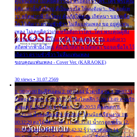
คู่แฟนเพลง ไม่เคยคิดว่าเก่ง หรือดังกว่าใคร..ใคร พระคุณ
ผู้ฟัง เท่านั้นยิ่งใหญ่ ที่เป็นแรงใจ ให้ผมดังมา.. ขอ องค์เท
วา สถิตฟากฟ้ายิ่งใหญ่ คุ้มภัยให้ท่าน เถิดหนา ขอจงเชื่อ
ใจ ไว้เถิดว่า ตราบชั่วชีวา ไม่ลืมแฟนเพลง ขอ อยู่คู่แฟน
เพลง ไม่เคยคิดว่าเก่ง หรือดังกว่าใคร..ใคร พระคุณผู้ฟัง
เท่านั้นยิ่งใหญ่ ที่เป็นแรงใจ ให้ผมดังมา.. ขอ องค์เทวา
สถิตฟากฟ้ายิ่งใหญ่ คุ้มภัยให้ท่าน เถิดหนา ขอจงเชื่อใจ ไว้
เถิดว่า ตราบชั่วชีวา ไม่ลืมแฟนเพลง
ขอบคุณแฟนเพลง - Cover Ver. (KARAOKE)
30 views • 31.07.2569
1. 00:00:00 ยินดีรับเดน 2. 00:03:44 น้ำตาอีสาน 3. 00:07:51
กิ่งทองใบหยก 4. 00:10:35 น้ำนิ่งไหลลึก 5. 00:13:49 ลานรัก
ลานเท 6. 00:17:06 จำใจจาก 7. 00:20:53 คืนฝนตก 8.
00:25:16 น้ำลงเดือนยี่ 9. 00:28:47 โสนน้อยเรือนงาม 10.
00:32:29 ตอไม้ที่ตายแล้ว 11. 00:35:41 น้ำกรดแช่เย็น 12.
00:39:08 อยากฟังซ้ำ 13. 00:42:32 รู้ว่าเขาหลอก 14.