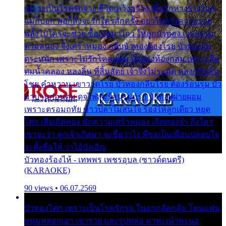
เพราะเป็นโรครักจาง ชีวิตเคว้งคว้าง เมื่อรักห่างร้างไกล
แม่ก็บอก พ่อก็สั่งจะรักใครสักครั้ง อย่าไปหวังความรวย
พลั้งไปใครจะช่วย ซื้อเปลมาไกว ให้ลูกบัวทอง เวรกรรม
ตามสนอง จึงเศร้าหมอง กลีบบัวทองต้องโรย บัวทองไม่
ตระหนัก เพราะไม่รักโคลนตม บัวทองท้องกลม เพราะลืม
ตมน้ำคลอง หลงลิ้น ที่สิ้นสัตย์ เจ้าจึงไม่ระมัด หลงกลิ่นลิ้น
โชย คำหวาน เขาวาดโรย บัวทองกลีบโรย ต้องร้อนรุม บัว
มาบานก่อนตูม ดุจไฟสุมร้อนรุมอุรา บัวทองผ่ายผอม
เพราะตรอมฤทัย ข้าวปลาไม่สนใจ ร้องไห้ลูกเดียว หยุด
โศก เสียเถิดทอง พักความเศร้าหมอง เถิดทองจ๋า ถึงใคร
เขาจะว่า ลูกเจ้าเกิดมา จะชื่อว่าไง พี่ขอเป็นเพื่อนปลอบใจ
จะตั้งชื่อให้ ว่าไอ้บังเอิญ
บัวทองร้องไห้ - เทพพร เพชรอุบล (ซาวด์ดนตรี)
(KARAOKE)
90 views • 06.07.2569
บัวทองโศก เพราะเป็นโรครักรุม ในอกกลัดกลุ้ม โดนแฟน
หนุ่มหลอกเอา เขารวย และรูปหล่อ มาพะเน้าพะนอ