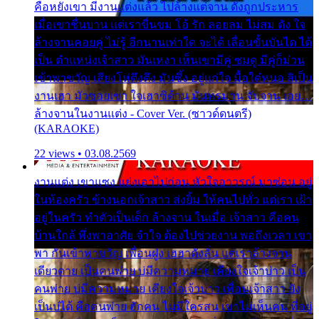
คือหยังเขา มีงานแต่งแล้ว ไปล้างแต่จาน ดั่งถูกประหาร
เมื่อเขาชื่นบาน แต่เราขื่นขม โอ้ รัก ลอยลม ไม่สม ดัง ใจ
ล้างจานคอยคู่ ไม่รู้ อีกนานเท่าใด จะได้ เลื่อนขั้นบันได ได้
เป็น ตำแหน่งเจ้าสาว มันเหงา เห็นเขามีคู่ ซมดู มีคู่ก็ม่วน
เข้าพาขวัญ เสียงโห่ตึงตึง มันซึ้ง อยู่แก่ใจ มื้อใด๋หนอ สิเป็น
งานเฮา มัวซอยเขา ใจเฮาซิด้าน มันทรมาน จับจาน เอย…
ล้างจานในงานแต่ง - Cover Ver. (ซาวด์ดนตรี)
(KARAOKE)
22 views • 03.08.2569
งานแต่ง เขาแซง แย่งเอาไปก่อน หัวใจอาวรณ์ มาซ่อน อยู่
ในห้องครัว ข้างนอกเจ้าสาว ส่งยิ้ม ให้คนไปทั่ว แต่เรา เฝ้า
อยู่ในครัว ทำตัวเป็นเด็ก ล้างจาน ในเมื่อ เจ้าสาว คือคน
บ้านใกล้ พึ่งพาอาศัย จำใจ ต้องไปช่วยงาน พอถึงเวลา เขา
พา กันเข้าพาขวัญ เพื่อนฝูง เฮฮาดังลั่น แต่เราล้างจาน
เดียวดาย เป็นคนพ่าย บ่มีความหมาย เคียงใจเจ้าบ่าว เป็น
คนพ่าย บ่มีความหมาย เคียงใจเจ้าบ่าว เพื่อนเจ้าสาว ยัง
เป็นบ่ได้ คือคนพ่าย ฮักคน ไม่มีใครสน เขาไม่เห็นคน ที่อยู่