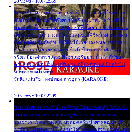
28 views • 10.07.2569
ไม่เคยรักใครแน่หรือ อยากเชื่อถือก็ไม่กล้า ติ๋มใช่คนสวย
ตรึงใจ ติ๋มใช่งามซึ้งตรึงตรา พี่หรือจะมาหมายร่วมชีวี ก็
คนเขาลืออื้อฉาว ว่าสาวๆรุมตอมพี่ ติ๋มอยากรับรักเหมือน
กัน แต่หวั่นจะช้ำดวงฤดี กลัวแฟนของพี่ชี้หน้าด่าทอ ก็คน
ชื่อต๋อยต้อยตุ้มตุ๋ยต่าย พี่ยังลืมได้ง่ายๆเลยหนอ แค่ตัวเรา
สาวบ้านนา แสนจะซอมซ่อ ขืนรักขืนรอคงช้ำสักวัน ถ้า
จริงเหมือนคำพร่ำเฉลย พี่อย่าเฉยรีบมาหมั้น ถ้าพี่สู่ขอ
ตามธรรมเนียม ติ๋มจะเตรียมรับเกลียวสัมพันธ์ ผิดหวังไม่
หวั่นขอยอมได้เคียง
รักติ๋มแน่หรือ - หงษ์ทอง ดาวอุดร (KARAOKE)
29 views • 10.07.2569
บัวทองโศก เพราะเป็นโรครักรุม ในอกกลัดกลุ้ม โดนแฟน
หนุ่มหลอกเอา เขารวย และรูปหล่อ มาพะเน้าพะนอ
ออเซาะจนใจเบา สงสาร บัวทองเศร้า น้ำตาคลอเบ้า เฝ้า
อาลัย หนุ่มรูปหล่อหนีไกล หัวใจบัวทองระรวย บัวทองโศก