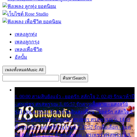
เพลงลูกทุ่ง
เพลงลูกกรุง
เพลงเพื่อชีวิต
อัลบั้ม
เพลงทั้งหมด
Music All
ค้นหา
Search
1. 00:00 สามสิบยังแจ๋ว - ยอดรัก สลักใจ 2. 02:49 รักมาห้าปี
- ศรเพชร ศรสุพรรณ 3. 05:57 รักสาวเสื้อลาย - แสงสุรีย์
รุ่งโรจน์ 4. 09:51 รักสะท้านดินสะเทือน - ยอดรัก สลักใจ 5.
12:23 มอเตอร์ไซค์ทำหล่น - ศรเพชร ศรสุพรรณ 6. 14:49
หิ้วกระเป๋า - แสงสุรีย์ รุ่งโรจน์ 7. 17:57 รักเผื่อเลือก - ยอด
รัก สลักใจ 8. 21:21 น้ำตาไอ้หนุ่ม - ศรเพชร ศรสุพรรณ 9.