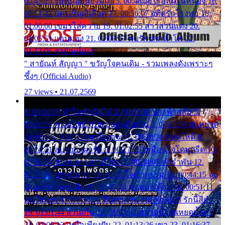
00:45:25 รอหน่อยน้องติ๋ม 15. 00:48:56 เรือล่มในหนอง 16.
00:51:43 บัตรเชิญสีเลือด 17. 00:56:07 อดีตรักโรงทอ 18.
01:00:00 เขมรไล่ควาย 19. 01:02:55 สาวสวนแตง 20.
01:05:51 แอบมอง 21. 01:09:27 พบรักปากน้ำโพ 22.
01:13:06 สายัณห์เมา
" สายัณห์ สัญญา " ขวัญใจคนเดิม - รวมเพลงดังเพราะๆ
ซึ้งๆ (Official Audio)
27 views • 21.07.2569
1. 00:00:00 ทำไมทำฉันได้ 2. 00:03:20 นางฟ้าสลัม 3.
00:06:50 คน 4. 00:10:36 บุญเหลือเกิน 5. 00:13:58 ฝนหยาด
สุดท้าย 6. 00:17:30 ยาใจยาจก 7. 00:20:30 คิดดูให้ดี 8.
00:24:21 ลบรอยแผลรัก 9. 00:27:35 เหมือนใจโดนกรีด 10.
00:30:54 ขบวนการเปาเปียว 11. 00:34:05 คำรำพัน 12.
00:37:20 ปาหนัน 13. 00:40:37 ใจเจ้ากรรม 14. 00:44:15 จูบ
ฉันแล้วจงตายเสีย 15. 00:47:24 ขอสูมาเต๊อะ 16. 00:51:11
คนใจมาร 17. 00:54:50 คืนทรมาน 18. 00:58:25 รักนี้สีดำ
19. 01:01:44 ส่วนเกิน 20. 01:05:42 หยาดน้ำฝนหยดน้ำตา
21. 01:09:13 เหลือเพียงฝัน 22. 01:13:26 เขา 23. 01:16:37