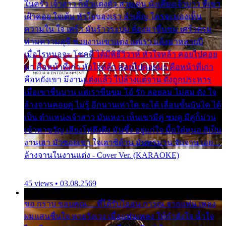
ในครัว เจ้าสาว ก็มัวแต่งตัว สวยเด่น นั่งเคียงเจ้าบ่าว ที่เขา
เฝ้าคอย ใจเต้น หัวใจของเรา ลำเค็ญ ใครจะมองเห็น
ความใน ใจ เศร้า มันร้าวระบม ต้องมาขื่นขม เศร้าตรม
ท่ามความสุขี ช่วยงานเขาแต่ง แต่เรา แล้งมาหลายปี
เมื่อไรหนอจะ โชคดี ได้มีพิธีวิวาห์ หัวใจหล้า คอยไปคอย
มา คือหน้าที่เก่า หัวใจหล้า คอยไปคอยมา คือหน้าที่เก่า
คือหยังเขา มีงานแต่งแล้ว ไปล้างแต่จาน ดั่งถูกประหาร
เมื่อเขาชื่นบาน แต่เราขื่นขม โอ้ รัก ลอยลม ไม่สม ดัง ใจ
ล้างจานคอยคู่ ไม่รู้ อีกนานเท่าใด จะได้ เลื่อนขั้นบันได ได้
เป็น ตำแหน่งเจ้าสาว มันเหงา เห็นเขามีคู่ ซมดู มีคู่ก็ม่วน
เข้าพาขวัญ เสียงโห่ตึงตึง มันซึ้ง อยู่แก่ใจ มื้อใด๋หนอ สิเป็น
งานเฮา มัวซอยเขา ใจเฮาซิด้าน มันทรมาน จับจาน เอย…
ล้างจานในงานแต่ง - Cover Ver. (KARAOKE)
45 views • 03.08.2569
ขอ กราบ ขอบคุณ.... ที่ได้รับไออุ่น การุณ จากแฟน เพลง
ผมแสนชื่นใจ หายวังเวง เมื่อแฟนเพลง ให้กำลังใจ น้ำใจ