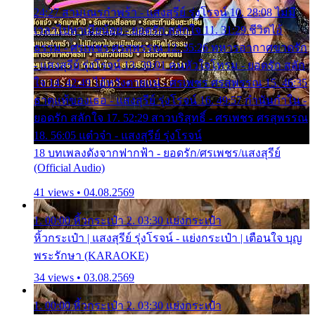
24:27 สามเณรกำพร้า - แสงสุรีย์ รุ่งโรจน์ 10. 28:08 ไม่มี
เวลาไปหาเมียน้อย - ยอดรัก สลักใจ 11. 31:29 ชีวิตไอ้
ธรรม - ศรเพชร ศรสุพรรณ 12. 35:26 ทหารอากาศขาดรัก
- แสงสุรีย์ รุ่งโรจน์ 13. 39:01 คนหัวใจโทรม - ยอดรัก สลัก
ใจ 14. 42:49 ไอ้หวังตายแน่ - ศรเพชร ศรสุพรรณ 15. 46:35
ธาตุแท้ของเธอ - แสงสุรีย์ รุ่งโรจน์ 16. 49:57 กำนันกำใน -
ยอดรัก สลักใจ 17. 52:29 สาวบริสุทธิ์ - ศรเพชร ศรสุพรรณ
18. 56:05 แต๋วจ๋า - แสงสุรีย์ รุ่งโรจน์
18 บทเพลงดังจากฟากฟ้า - ยอดรัก/ศรเพชร/แสงสุรีย์
(Official Audio)
41 views • 04.08.2569
1. 00:00 หิ้วกระเป๋า 2. 03:30 แย่งกระเป๋า
หิ้วกระเป๋า | แสงสุรีย์ รุ่งโรจน์ - แย่งกระเป๋า | เตือนใจ บุญ
พระรักษา (KARAOKE)
34 views • 03.08.2569
1. 00:00 หิ้วกระเป๋า 2. 03:30 แย่งกระเป๋า