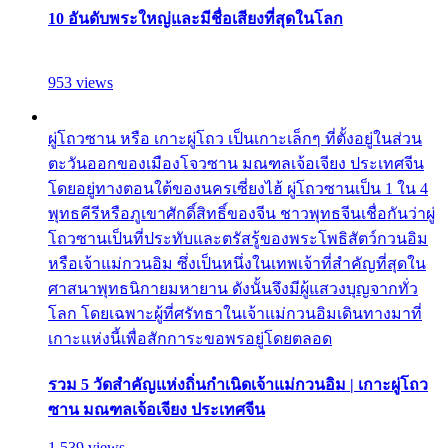
10 อันดับพระใหญ่และมีชื่อเสียงที่สุดในโลก
953 views
ผู่โถวซาน หรือ เกาะผู่โถว เป็นเกาะเล็กๆ ที่ตั้งอยู่ในส่วน
ตะวันออกของเมืองโจวซาน มณฑลเจ้อเจียง ประเทศจีน
โดยอยู่ทางตอนใต้ของนครเซี่ยงไฮ้ ผู่โถวซานเป็น 1 ใน 4
พุทธคีรีหรือภูเขาศักดิ์สิทธิ์ของจีน ชาวพุทธจีนเชื่อกันว่าผู่
โถวซานเป็นที่ประทับและตรัสรู้ของพระโพธิสัตว์กวนอิม
หรือเจ้าแม่กวนอิม ซึ่งเป็นหนึ่งในเทพเจ้าที่สำคัญที่สุดใน
ศาสนาพุทธนิกายมหายาน ดังนั้นจึงมีผู้แสวงบุญจากทั่ว
โลก โดยเฉพาะผู้ที่ศรัทธาในเจ้าแม่กวนอิมเดินทางมาที่
เกาะแห่งนี้เพื่อสักการะขอพรอยู่โดยตลอด
รวม 5 วัดสำคัญแห่งถิ่นกำเนิดเจ้าแม่กวนอิม | เกาะผู่โถว
ซาน มณฑลเจ้อเจียง ประเทศจีน
1,539 views