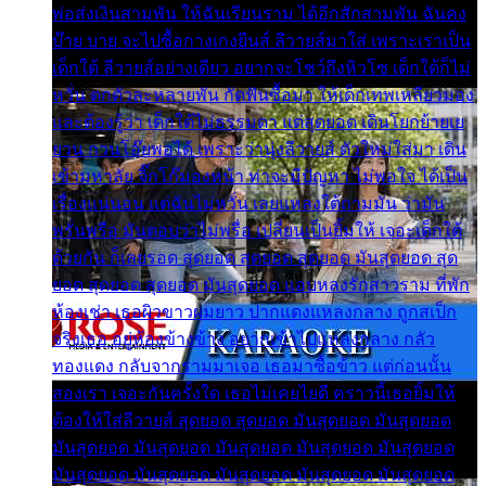
พ่อส่งเงินสามพัน ให้ฉันเรียนราม ได้อีกสักสามพัน ฉันคง
บ๊าย บาย จะไปซื้อกางเกงยีนส์ ลีวายส์มาใส่ เพราะเราเป็น
เด็กใต้ ลีวายส์อย่างเดียว อยากจะโชว์ถึงหิวโซ เด็กใต้ก็ไม่
หวั่น ตกตัวละหลายพัน กัดฟันซื้อมา ให้เด็กเทพเหลียวมอง
และต้องรู้ว่า เด็กใต้ไม่ธรรมดา แต่สุดยอด เดินโยกย้ายเย
ยวน กวนโอ๊ยพอได้ เพราะว่านุ่งลีวายส์ ตัวใหม่ใส่มา เดิน
เข้ามหาลัย จิ๊กโก๊มองหน้า ท่าจะมีปัญหา ไม่พอใจ ได้เป็น
เรื่องแน่นอน แต่ฉันไม่หวั่น เลยแหลงใต้ถามมัน ว่ามัน
พรั่นพรือ มันตอบว่าไม่พรื่อ เปลี่ยนเป็นยิ้มให้ เจอะเด็กใต้
ด้วยกัน ก็เลยรอด สุดยอด สุดยอด สุดยอด มันสุดยอด สุด
ยอด สุดยอด สุดยอด มันสุดยอด แอบหลงรักสาวราม ที่พัก
ห้องเช่า เธอผิวขาวผมยาว ปากแดงแหลงกลาง ถูกสเป็ก
จริงเธอ อยู่ห้องข้างข้าง อยากเข้าไปแหลงกลาง กลัว
ทองแดง กลับจากรามมาเจอ เธอมาซื้อข้าว แต่ก่อนนั้น
สองเรา เจอะกันครั้งใด เธอไม่เคยไยดี คราวนี้เธอยิ้มให้
ต้องให้ใส่ลีวายส์ สุดยอด สุดยอด มันสุดยอด มันสุดยอด
มันสุดยอด มันสุดยอด มันสุดยอด มันสุดยอด มันสุดยอด
มันสุดยอด มันสุดยอด มันสุดยอด มันสุดยอด มันสุดยอด