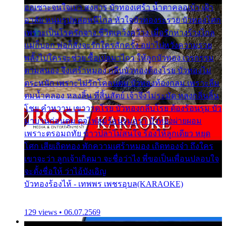
ออเซาะจนใจเบา สงสาร บัวทองเศร้า น้ำตาคลอเบ้า เฝ้า
อาลัย หนุ่มรูปหล่อหนีไกล หัวใจบัวทองระรวย บัวทองโศก
เพราะเป็นโรครักจาง ชีวิตเคว้งคว้าง เมื่อรักห่างร้างไกล
แม่ก็บอก พ่อก็สั่งจะรักใครสักครั้ง อย่าไปหวังความรวย
พลั้งไปใครจะช่วย ซื้อเปลมาไกว ให้ลูกบัวทอง เวรกรรม
ตามสนอง จึงเศร้าหมอง กลีบบัวทองต้องโรย บัวทองไม่
ตระหนัก เพราะไม่รักโคลนตม บัวทองท้องกลม เพราะลืม
ตมน้ำคลอง หลงลิ้น ที่สิ้นสัตย์ เจ้าจึงไม่ระมัด หลงกลิ่นลิ้น
โชย คำหวาน เขาวาดโรย บัวทองกลีบโรย ต้องร้อนรุม บัว
มาบานก่อนตูม ดุจไฟสุมร้อนรุมอุรา บัวทองผ่ายผอม
เพราะตรอมฤทัย ข้าวปลาไม่สนใจ ร้องไห้ลูกเดียว หยุด
โศก เสียเถิดทอง พักความเศร้าหมอง เถิดทองจ๋า ถึงใคร
เขาจะว่า ลูกเจ้าเกิดมา จะชื่อว่าไง พี่ขอเป็นเพื่อนปลอบใจ
จะตั้งชื่อให้ ว่าไอ้บังเอิญ
บัวทองร้องไห้ - เทพพร เพชรอุบล(KARAOKE)
129 views • 06.07.2569