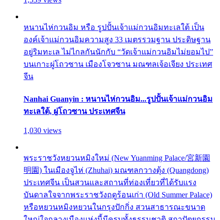
หนานไห่กวนอิม หรือ รูปปั้นเจ้าแม่กวนอิมทะเลใต้ เป็น
องค์เจ้าแม่กวนอิมความสูง 33 เมตรรวมฐาน ประดิษฐาน
อยู่ริมทะเล ไม่ไกลกันนักกับ “วัดเจ้าแม่กวนอิมไม่ยอมไป”
บนเกาะผู่โถวซาน เมืองโจวซาน มณฑลเจ้อเจียง ประเทศ
จีน
Nanhai Guanyin : หนานไห่กวนอิม...รูปปั้นเจ้าแม่กวนอิม
ทะเลใต้, ผู่โถวซาน ประเทศจีน
1,030 views
พระราชวังหยวนหมิงใหม่ (New Yuanming Palace/宮新園
明園) ในเมืองจูไห่ (Zhuhai) มณฑลกวางตุ้ง (Quangdong)
ประเทศจีน เป็นสวนและสถานที่ท่องเที่ยวที่ได้รับแรง
บันดาลใจจากพระราชวังฤดูร้อนเก่า (Old Summer Palace)
หรือหยวนหมิงหยวนในกรุงปักกิ่ง สวนสาธารณะขนาด
ใหญ่ใจกลางเมืองแห่งนี้มีครบทั้งธรรมชาติ สถาปัตยกรรม