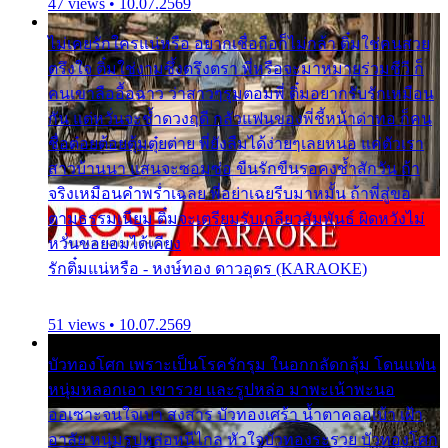
47 views • 10.07.2569
ไม่เคยรักใครแน่หรือ อยากเชื่อถือก็ไม่กล้า ติ๋มใช่คนสวย
ตรึงใจ ติ๋มใช่งามซึ้งตรึงตรา พี่หรือจะมาหมายร่วมชีวี ก็
คนเขาลืออื้อฉาว ว่าสาวๆรุมตอมพี่ ติ๋มอยากรับรักเหมือน
กัน แต่หวั่นจะช้ำดวงฤดี กลัวแฟนของพี่ชี้หน้าด่าทอ ก็คน
ชื่อต๋อยต้อยตุ้มตุ๋ยต่าย พี่ยังลืมได้ง่ายๆเลยหนอ แค่ตัวเรา
สาวบ้านนา แสนจะซอมซ่อ ขืนรักขืนรอคงช้ำสักวัน ถ้า
จริงเหมือนคำพร่ำเฉลย พี่อย่าเฉยรีบมาหมั้น ถ้าพี่สู่ขอ
ตามธรรมเนียม ติ๋มจะเตรียมรับเกลียวสัมพันธ์ ผิดหวังไม่
หวั่นขอยอมได้เคียง
รักติ๋มแน่หรือ - หงษ์ทอง ดาวอุดร (KARAOKE)
51 views • 10.07.2569
บัวทองโศก เพราะเป็นโรครักรุม ในอกกลัดกลุ้ม โดนแฟน
หนุ่มหลอกเอา เขารวย และรูปหล่อ มาพะเน้าพะนอ
ออเซาะจนใจเบา สงสาร บัวทองเศร้า น้ำตาคลอเบ้า เฝ้า
อาลัย หนุ่มรูปหล่อหนีไกล หัวใจบัวทองระรวย บัวทองโศก