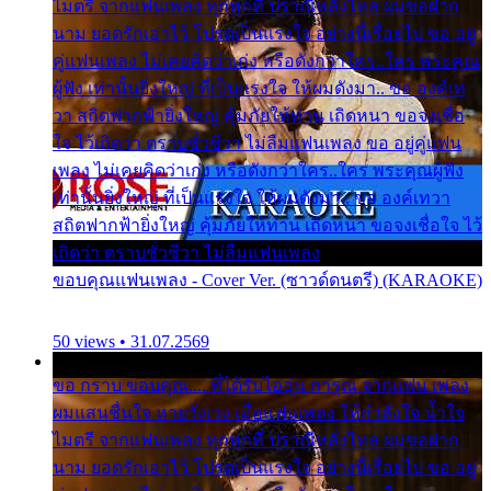
ไมตรี จากแฟนเพลง ทุกทุกที่ ปราณีหลั่งไหล ผมขอฝาก
นาม ยอดรักเอาไว้ โปรดเป็นแรงใจ อย่างนี้เรื่อยไป ขอ อยู่
คู่แฟนเพลง ไม่เคยคิดว่าเก่ง หรือดังกว่าใคร..ใคร พระคุณ
ผู้ฟัง เท่านั้นยิ่งใหญ่ ที่เป็นแรงใจ ให้ผมดังมา.. ขอ องค์เท
วา สถิตฟากฟ้ายิ่งใหญ่ คุ้มภัยให้ท่าน เถิดหนา ขอจงเชื่อ
ใจ ไว้เถิดว่า ตราบชั่วชีวา ไม่ลืมแฟนเพลง ขอ อยู่คู่แฟน
เพลง ไม่เคยคิดว่าเก่ง หรือดังกว่าใคร..ใคร พระคุณผู้ฟัง
เท่านั้นยิ่งใหญ่ ที่เป็นแรงใจ ให้ผมดังมา.. ขอ องค์เทวา
สถิตฟากฟ้ายิ่งใหญ่ คุ้มภัยให้ท่าน เถิดหนา ขอจงเชื่อใจ ไว้
เถิดว่า ตราบชั่วชีวา ไม่ลืมแฟนเพลง
ขอบคุณแฟนเพลง - Cover Ver. (ซาวด์ดนตรี) (KARAOKE)
50 views • 31.07.2569
ขอ กราบ ขอบคุณ.... ที่ได้รับไออุ่น การุณ จากแฟน เพลง
ผมแสนชื่นใจ หายวังเวง เมื่อแฟนเพลง ให้กำลังใจ น้ำใจ
ไมตรี จากแฟนเพลง ทุกทุกที่ ปราณีหลั่งไหล ผมขอฝาก
นาม ยอดรักเอาไว้ โปรดเป็นแรงใจ อย่างนี้เรื่อยไป ขอ อยู่