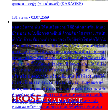
สุดยอด - วงซูซู (ซาวด์ดนตรี) (KARAOKE)
131 views • 03.07.2569
พ่อส่งเงินสามพัน ให้ฉันเรียนราม ได้อีกสักสามพัน ฉันคง
บ๊าย บาย จะไปซื้อกางเกงยีนส์ ลีวายส์มาใส่ เพราะเราเป็น
เด็กใต้ ลีวายส์อย่างเดียว อยากจะโชว์ถึงหิวโซ เด็กใต้ก็ไม่
หวั่น ตกตัวละหลายพัน กัดฟันซื้อมา ให้เด็กเทพเหลียวมอง
และต้องรู้ว่า เด็กใต้ไม่ธรรมดา แต่สุดยอด เดินโยกย้ายเย
ยวน กวนโอ๊ยพอได้ เพราะว่านุ่งลีวายส์ ตัวใหม่ใส่มา เดิน
เข้ามหาลัย จิ๊กโก๊มองหน้า ท่าจะมีปัญหา ไม่พอใจ ได้เป็น
เรื่องแน่นอน แต่ฉันไม่หวั่น เลยแหลงใต้ถามมัน ว่ามัน
พรั่นพรือ มันตอบว่าไม่พรื่อ เปลี่ยนเป็นยิ้มให้ เจอะเด็กใต้
ด้วยกัน ก็เลยรอด สุดยอด สุดยอด สุดยอด มันสุดยอด สุด
ยอด สุดยอด สุดยอด มันสุดยอด แอบหลงรักสาวราม ที่พัก
ห้องเช่า เธอผิวขาวผมยาว ปากแดงแหลงกลาง ถูกสเป็ก
จริงเธอ อยู่ห้องข้างข้าง อยากเข้าไปแหลงกลาง กลัว
ทองแดง กลับจากรามมาเจอ เธอมาซื้อข้าว แต่ก่อนนั้น