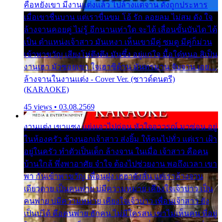
คือหยังเขา มีงานแต่งแล้ว ไปล้างแต่จาน ดั่งถูกประหาร
เมื่อเขาชื่นบาน แต่เราขื่นขม โอ้ รัก ลอยลม ไม่สม ดัง ใจ
ล้างจานคอยคู่ ไม่รู้ อีกนานเท่าใด จะได้ เลื่อนขั้นบันได ได้
เป็น ตำแหน่งเจ้าสาว มันเหงา เห็นเขามีคู่ ซมดู มีคู่ก็ม่วน
เข้าพาขวัญ เสียงโห่ตึงตึง มันซึ้ง อยู่แก่ใจ มื้อใด๋หนอ สิเป็น
งานเฮา มัวซอยเขา ใจเฮาซิด้าน มันทรมาน จับจาน เอย…
ล้างจานในงานแต่ง - Cover Ver. (ซาวด์ดนตรี)
(KARAOKE)
45 views • 03.08.2569
งานแต่ง เขาแซง แย่งเอาไปก่อน หัวใจอาวรณ์ มาซ่อน อยู่
ในห้องครัว ข้างนอกเจ้าสาว ส่งยิ้ม ให้คนไปทั่ว แต่เรา เฝ้า
อยู่ในครัว ทำตัวเป็นเด็ก ล้างจาน ในเมื่อ เจ้าสาว คือคน
บ้านใกล้ พึ่งพาอาศัย จำใจ ต้องไปช่วยงาน พอถึงเวลา เขา
พา กันเข้าพาขวัญ เพื่อนฝูง เฮฮาดังลั่น แต่เราล้างจาน
เดียวดาย เป็นคนพ่าย บ่มีความหมาย เคียงใจเจ้าบ่าว เป็น
คนพ่าย บ่มีความหมาย เคียงใจเจ้าบ่าว เพื่อนเจ้าสาว ยัง
เป็นบ่ได้ คือคนพ่าย ฮักคน ไม่มีใครสน เขาไม่เห็นคน ที่อยู่