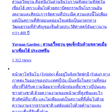
สวนอวี้หยวน คือหนึ่งในสวนจีนโบราณที่งดงามที่สุดใน
เซี่ยงไฮ้ เพราะเต็มไปด้วยสถาปัตยกรรมจีนโบราณอัน
งดงามและศิลปะการจัดสวนที่ประณีต สวนแห่งนี้ไม่เพียง
แต่เป็นสถานที่พักผ่อนหย่อนใจแต่ยังเป็นมรดกทาง
วัฒนธรรมที่สำคัญของจีนด้วยประวัติศาสตร์อันยาวนาน
กว่า 400 ปี
Yuyuan Garden : สวนอวี้หยวน จุดเช็กอินห้ามพลาดเมื่อ
มาเซี่ยงไฮ้ ประเทศจีน
1,312 views
หน้าผาโทจินโบ (Tojinbo) ตั้งอยู่ในจังหวัดฟุกุอิ (Fukui) ทาง
ภาคตะวันออกของประเทศญี่ปุ่น เป็นหนึ่งในสถานที่ท่อง
เที่ยวที่ได้รับความนิยมจากทั้งนักท่องเที่ยวชาวญี่ปุ่นและ
ชาวต่างชาติ ด้วยความงามของหน้าผาที่สูงชันและวิว
ทิวทัศน์ที่น่าทึ่ง และไม่เพียงแต่เป็นสถานที่ที่เต็มไปด้วย
ความงามจากธรรมชาติ แต่ยังแฝงไปด้วยตำนานและ
ความเชื่อที่ลึกซึ้งด้วย