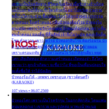
เพราะเป็นโรครักจาง ชีวิตเคว้งคว้าง เมื่อรักห่างร้างไกล
แม่ก็บอก พ่อก็สั่งจะรักใครสักครั้ง อย่าไปหวังความรวย
พลั้งไปใครจะช่วย ซื้อเปลมาไกว ให้ลูกบัวทอง เวรกรรม
ตามสนอง จึงเศร้าหมอง กลีบบัวทองต้องโรย บัวทองไม่
ตระหนัก เพราะไม่รักโคลนตม บัวทองท้องกลม เพราะลืม
ตมน้ำคลอง หลงลิ้น ที่สิ้นสัตย์ เจ้าจึงไม่ระมัด หลงกลิ่นลิ้น
โชย คำหวาน เขาวาดโรย บัวทองกลีบโรย ต้องร้อนรุม บัว
มาบานก่อนตูม ดุจไฟสุมร้อนรุมอุรา บัวทองผ่ายผอม
เพราะตรอมฤทัย ข้าวปลาไม่สนใจ ร้องไห้ลูกเดียว หยุด
โศก เสียเถิดทอง พักความเศร้าหมอง เถิดทองจ๋า ถึงใคร
เขาจะว่า ลูกเจ้าเกิดมา จะชื่อว่าไง พี่ขอเป็นเพื่อนปลอบใจ
จะตั้งชื่อให้ ว่าไอ้บังเอิญ
บัวทองร้องไห้ - เทพพร เพชรอุบล (ซาวด์ดนตรี)
(KARAOKE)
107 views • 06.07.2569
บัวทองโศก เพราะเป็นโรครักรุม ในอกกลัดกลุ้ม โดนแฟน
หนุ่มหลอกเอา เขารวย และรูปหล่อ มาพะเน้าพะนอ