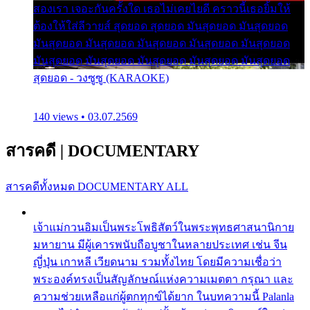
สองเรา เจอะกันครั้งใด เธอไม่เคยไยดี คราวนี้เธอยิ้มให้
ต้องให้ใส่ลีวายส์ สุดยอด สุดยอด มันสุดยอด มันสุดยอด
มันสุดยอด มันสุดยอด มันสุดยอด มันสุดยอด มันสุดยอด
มันสุดยอด มันสุดยอด มันสุดยอด มันสุดยอด มันสุดยอด
สุดยอด - วงซูซู (KARAOKE)
140 views • 03.07.2569
สารคดี
|
DOCUMENTARY
สารคดีทั้งหมด
DOCUMENTARY ALL
เจ้าแม่กวนอิมเป็นพระโพธิสัตว์ในพระพุทธศาสนานิกาย
มหายาน มีผู้เคารพนับถือบูชาในหลายประเทศ เช่น จีน
ญี่ปุ่น เกาหลี เวียดนาม รวมทั้งไทย โดยมีความเชื่อว่า
พระองค์ทรงเป็นสัญลักษณ์แห่งความเมตตา กรุณา และ
ความช่วยเหลือแก่ผู้ตกทุกข์ได้ยาก ในบทความนี้ Palanla