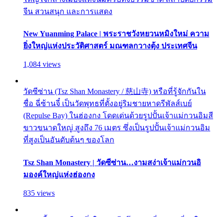
จีน สวนสนุก และการแสดง
New Yuanming Palace | พระราชวังหยวนหมิงใหม่ ความ
ยิ่งใหญ่แห่งประวัติศาสตร์ มณฑลกวางตุ้ง ประเทศจีน
1,084 views
วัดซีซ่าน (Tsz Shan Monastery / 慈山寺) หรือที่รู้จักกันใน
ชื่อ ฉี่ซ้านจี๋ เป็นวัดพุทธที่ตั้งอยู่ริมชายหาดรีพัลส์เบย์
(Repulse Bay) ในฮ่องกง โดดเด่นด้วยรูปปั้นเจ้าแม่กวนอิมสี
ขาวขนาดใหญ่ สูงถึง 76 เมตร ซึ่งเป็นรูปปั้นเจ้าแม่กวนอิม
ที่สูงเป็นอันดับต้นๆ ของโลก
Tsz Shan Monastery | วัดซีซ่าน…งามสง่าเจ้าแม่กวนอิ
มองค์ใหญ่แห่งฮ่องกง
835 views