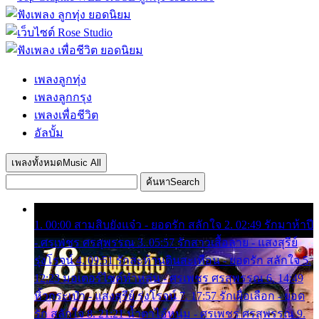
เพลงลูกทุ่ง
เพลงลูกกรุง
เพลงเพื่อชีวิต
อัลบั้ม
เพลงทั้งหมด
Music All
ค้นหา
Search
1. 00:00 สามสิบยังแจ๋ว - ยอดรัก สลักใจ 2. 02:49 รักมาห้าปี
- ศรเพชร ศรสุพรรณ 3. 05:57 รักสาวเสื้อลาย - แสงสุรีย์
รุ่งโรจน์ 4. 09:51 รักสะท้านดินสะเทือน - ยอดรัก สลักใจ 5.
12:23 มอเตอร์ไซค์ทำหล่น - ศรเพชร ศรสุพรรณ 6. 14:49
หิ้วกระเป๋า - แสงสุรีย์ รุ่งโรจน์ 7. 17:57 รักเผื่อเลือก - ยอด
รัก สลักใจ 8. 21:21 น้ำตาไอ้หนุ่ม - ศรเพชร ศรสุพรรณ 9.