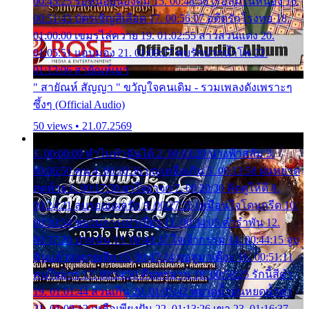
00:45:25 รอหน่อยน้องติ๋ม 15. 00:48:56 เรือล่มในหนอง 16.
00:51:43 บัตรเชิญสีเลือด 17. 00:56:07 อดีตรักโรงทอ 18.
01:00:00 เขมรไล่ควาย 19. 01:02:55 สาวสวนแตง 20.
01:05:51 แอบมอง 21. 01:09:27 พบรักปากน้ำโพ 22.
01:13:06 สายัณห์เมา
" สายัณห์ สัญญา " ขวัญใจคนเดิม - รวมเพลงดังเพราะๆ
ซึ้งๆ (Official Audio)
50 views • 21.07.2569
1. 00:00:00 ทำไมทำฉันได้ 2. 00:03:20 นางฟ้าสลัม 3.
00:06:50 คน 4. 00:10:36 บุญเหลือเกิน 5. 00:13:58 ฝนหยาด
สุดท้าย 6. 00:17:30 ยาใจยาจก 7. 00:20:30 คิดดูให้ดี 8.
00:24:21 ลบรอยแผลรัก 9. 00:27:35 เหมือนใจโดนกรีด 10.
00:30:54 ขบวนการเปาเปียว 11. 00:34:05 คำรำพัน 12.
00:37:20 ปาหนัน 13. 00:40:37 ใจเจ้ากรรม 14. 00:44:15 จูบ
ฉันแล้วจงตายเสีย 15. 00:47:24 ขอสูมาเต๊อะ 16. 00:51:11
คนใจมาร 17. 00:54:50 คืนทรมาน 18. 00:58:25 รักนี้สีดำ
19. 01:01:44 ส่วนเกิน 20. 01:05:42 หยาดน้ำฝนหยดน้ำตา
21. 01:09:13 เหลือเพียงฝัน 22. 01:13:26 เขา 23. 01:16:37