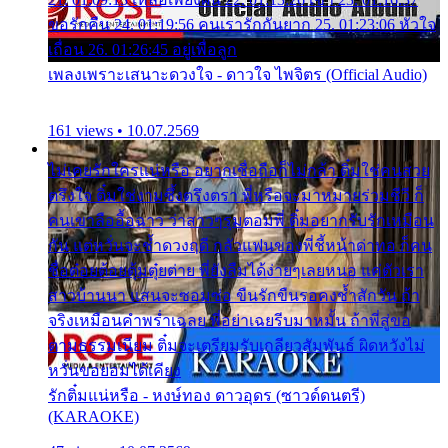
ขอรักคืน 24. 01:19:56 คนเรารักกันยาก 25. 01:23:06 หัวใจ
เถื่อน 26. 01:26:45 อยู่เพื่อลูก
เพลงเพราะเสนาะดวงใจ - ดาวใจ ไพจิตร (Official Audio)
161 views • 10.07.2569
ไม่เคยรักใครแน่หรือ อยากเชื่อถือก็ไม่กล้า ติ๋มใช่คนสวย
ตรึงใจ ติ๋มใช่งามซึ้งตรึงตรา พี่หรือจะมาหมายร่วมชีวี ก็
คนเขาลืออื้อฉาว ว่าสาวๆรุมตอมพี่ ติ๋มอยากรับรักเหมือน
กัน แต่หวั่นจะช้ำดวงฤดี กลัวแฟนของพี่ชี้หน้าด่าทอ ก็คน
ชื่อต๋อยต้อยตุ้มตุ๋ยต่าย พี่ยังลืมได้ง่ายๆเลยหนอ แค่ตัวเรา
สาวบ้านนา แสนจะซอมซ่อ ขืนรักขืนรอคงช้ำสักวัน ถ้า
จริงเหมือนคำพร่ำเฉลย พี่อย่าเฉยรีบมาหมั้น ถ้าพี่สู่ขอ
ตามธรรมเนียม ติ๋มจะเตรียมรับเกลียวสัมพันธ์ ผิดหวังไม่
หวั่นขอยอมได้เคียง
รักติ๋มแน่หรือ - หงษ์ทอง ดาวอุดร (ซาวด์ดนตรี)
(KARAOKE)