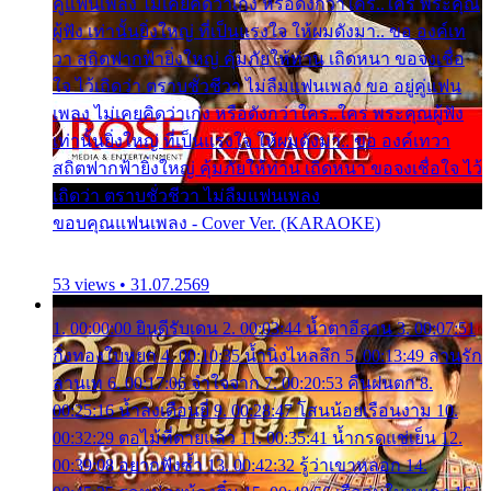
คู่แฟนเพลง ไม่เคยคิดว่าเก่ง หรือดังกว่าใคร..ใคร พระคุณ
ผู้ฟัง เท่านั้นยิ่งใหญ่ ที่เป็นแรงใจ ให้ผมดังมา.. ขอ องค์เท
วา สถิตฟากฟ้ายิ่งใหญ่ คุ้มภัยให้ท่าน เถิดหนา ขอจงเชื่อ
ใจ ไว้เถิดว่า ตราบชั่วชีวา ไม่ลืมแฟนเพลง ขอ อยู่คู่แฟน
เพลง ไม่เคยคิดว่าเก่ง หรือดังกว่าใคร..ใคร พระคุณผู้ฟัง
เท่านั้นยิ่งใหญ่ ที่เป็นแรงใจ ให้ผมดังมา.. ขอ องค์เทวา
สถิตฟากฟ้ายิ่งใหญ่ คุ้มภัยให้ท่าน เถิดหนา ขอจงเชื่อใจ ไว้
เถิดว่า ตราบชั่วชีวา ไม่ลืมแฟนเพลง
ขอบคุณแฟนเพลง - Cover Ver. (KARAOKE)
53 views • 31.07.2569
1. 00:00:00 ยินดีรับเดน 2. 00:03:44 น้ำตาอีสาน 3. 00:07:51
กิ่งทองใบหยก 4. 00:10:35 น้ำนิ่งไหลลึก 5. 00:13:49 ลานรัก
ลานเท 6. 00:17:06 จำใจจาก 7. 00:20:53 คืนฝนตก 8.
00:25:16 น้ำลงเดือนยี่ 9. 00:28:47 โสนน้อยเรือนงาม 10.
00:32:29 ตอไม้ที่ตายแล้ว 11. 00:35:41 น้ำกรดแช่เย็น 12.
00:39:08 อยากฟังซ้ำ 13. 00:42:32 รู้ว่าเขาหลอก 14.