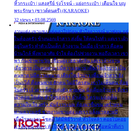
หิ้วกระเป๋า | แสงสุรีย์ รุ่งโรจน์ - แย่งกระเป๋า | เตือนใจ บุญ
พระรักษา (ซาวด์ดนตรี) (KARAOKE)
32 views • 03.08.2569
งานแต่ง เขาแซง แย่งเอาไปก่อน หัวใจอาวรณ์ มาซ่อน อยู่
ในห้องครัว ข้างนอกเจ้าสาว ส่งยิ้ม ให้คนไปทั่ว แต่เรา เฝ้า
อยู่ในครัว ทำตัวเป็นเด็ก ล้างจาน ในเมื่อ เจ้าสาว คือคน
บ้านใกล้ พึ่งพาอาศัย จำใจ ต้องไปช่วยงาน พอถึงเวลา เขา
พา กันเข้าพาขวัญ เพื่อนฝูง เฮฮาดังลั่น แต่เราล้างจาน
เดียวดาย เป็นคนพ่าย บ่มีความหมาย เคียงใจเจ้าบ่าว เป็น
คนพ่าย บ่มีความหมาย เคียงใจเจ้าบ่าว เพื่อนเจ้าสาว ยัง
เป็นบ่ได้ คือคนพ่าย ฮักคน ไม่มีใครสน เขาไม่เห็นคน ที่อยู่
ในครัว เจ้าสาว ก็มัวแต่งตัว สวยเด่น นั่งเคียงเจ้าบ่าว ที่เขา
เฝ้าคอย ใจเต้น หัวใจของเรา ลำเค็ญ ใครจะมองเห็น
ความใน ใจ เศร้า มันร้าวระบม ต้องมาขื่นขม เศร้าตรม
ท่ามความสุขี ช่วยงานเขาแต่ง แต่เรา แล้งมาหลายปี
เมื่อไรหนอจะ โชคดี ได้มีพิธีวิวาห์ หัวใจหล้า คอยไปคอย
มา คือหน้าที่เก่า หัวใจหล้า คอยไปคอยมา คือหน้าที่เก่า