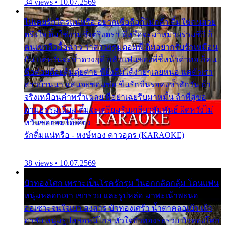
34 views • 10.07.2569
ไม่เคยรักใครแน่หรือ อยากเชื่อถือก็ไม่กล้า ติ๋มใช่คนสวย
ตรึงใจ ติ๋มใช่งามซึ้งตรึงตรา พี่หรือจะมาหมายร่วมชีวี ก็
คนเขาลืออื้อฉาว ว่าสาวๆรุมตอมพี่ ติ๋มอยากรับรักเหมือน
กัน แต่หวั่นจะช้ำดวงฤดี กลัวแฟนของพี่ชี้หน้าด่าทอ ก็คน
ชื่อต๋อยต้อยตุ้มตุ๋ยต่าย พี่ยังลืมได้ง่ายๆเลยหนอ แค่ตัวเรา
สาวบ้านนา แสนจะซอมซ่อ ขืนรักขืนรอคงช้ำสักวัน ถ้า
จริงเหมือนคำพร่ำเฉลย พี่อย่าเฉยรีบมาหมั้น ถ้าพี่สู่ขอ
ตามธรรมเนียม ติ๋มจะเตรียมรับเกลียวสัมพันธ์ ผิดหวังไม่
หวั่นขอยอมได้เคียง
รักติ๋มแน่หรือ - หงษ์ทอง ดาวอุดร (KARAOKE)
38 views • 10.07.2569
บัวทองโศก เพราะเป็นโรครักรุม ในอกกลัดกลุ้ม โดนแฟน
หนุ่มหลอกเอา เขารวย และรูปหล่อ มาพะเน้าพะนอ
ออเซาะจนใจเบา สงสาร บัวทองเศร้า น้ำตาคลอเบ้า เฝ้า
อาลัย หนุ่มรูปหล่อหนีไกล หัวใจบัวทองระรวย บัวทองโศก