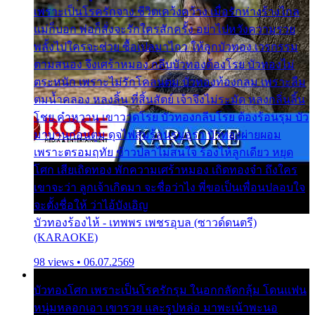
เพราะเป็นโรครักจาง ชีวิตเคว้งคว้าง เมื่อรักห่างร้างไกล
แม่ก็บอก พ่อก็สั่งจะรักใครสักครั้ง อย่าไปหวังความรวย
พลั้งไปใครจะช่วย ซื้อเปลมาไกว ให้ลูกบัวทอง เวรกรรม
ตามสนอง จึงเศร้าหมอง กลีบบัวทองต้องโรย บัวทองไม่
ตระหนัก เพราะไม่รักโคลนตม บัวทองท้องกลม เพราะลืม
ตมน้ำคลอง หลงลิ้น ที่สิ้นสัตย์ เจ้าจึงไม่ระมัด หลงกลิ่นลิ้น
โชย คำหวาน เขาวาดโรย บัวทองกลีบโรย ต้องร้อนรุม บัว
มาบานก่อนตูม ดุจไฟสุมร้อนรุมอุรา บัวทองผ่ายผอม
เพราะตรอมฤทัย ข้าวปลาไม่สนใจ ร้องไห้ลูกเดียว หยุด
โศก เสียเถิดทอง พักความเศร้าหมอง เถิดทองจ๋า ถึงใคร
เขาจะว่า ลูกเจ้าเกิดมา จะชื่อว่าไง พี่ขอเป็นเพื่อนปลอบใจ
จะตั้งชื่อให้ ว่าไอ้บังเอิญ
บัวทองร้องไห้ - เทพพร เพชรอุบล (ซาวด์ดนตรี)
(KARAOKE)
98 views • 06.07.2569
บัวทองโศก เพราะเป็นโรครักรุม ในอกกลัดกลุ้ม โดนแฟน
หนุ่มหลอกเอา เขารวย และรูปหล่อ มาพะเน้าพะนอ