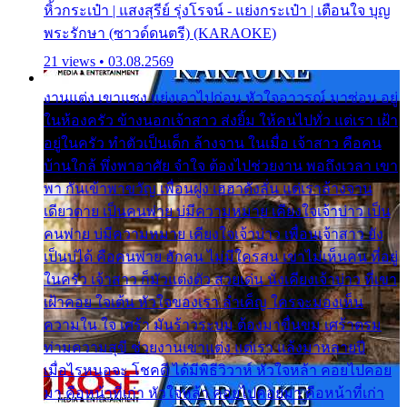
หิ้วกระเป๋า | แสงสุรีย์ รุ่งโรจน์ - แย่งกระเป๋า | เตือนใจ บุญ
พระรักษา (ซาวด์ดนตรี) (KARAOKE)
21 views • 03.08.2569
งานแต่ง เขาแซง แย่งเอาไปก่อน หัวใจอาวรณ์ มาซ่อน อยู่
ในห้องครัว ข้างนอกเจ้าสาว ส่งยิ้ม ให้คนไปทั่ว แต่เรา เฝ้า
อยู่ในครัว ทำตัวเป็นเด็ก ล้างจาน ในเมื่อ เจ้าสาว คือคน
บ้านใกล้ พึ่งพาอาศัย จำใจ ต้องไปช่วยงาน พอถึงเวลา เขา
พา กันเข้าพาขวัญ เพื่อนฝูง เฮฮาดังลั่น แต่เราล้างจาน
เดียวดาย เป็นคนพ่าย บ่มีความหมาย เคียงใจเจ้าบ่าว เป็น
คนพ่าย บ่มีความหมาย เคียงใจเจ้าบ่าว เพื่อนเจ้าสาว ยัง
เป็นบ่ได้ คือคนพ่าย ฮักคน ไม่มีใครสน เขาไม่เห็นคน ที่อยู่
ในครัว เจ้าสาว ก็มัวแต่งตัว สวยเด่น นั่งเคียงเจ้าบ่าว ที่เขา
เฝ้าคอย ใจเต้น หัวใจของเรา ลำเค็ญ ใครจะมองเห็น
ความใน ใจ เศร้า มันร้าวระบม ต้องมาขื่นขม เศร้าตรม
ท่ามความสุขี ช่วยงานเขาแต่ง แต่เรา แล้งมาหลายปี
เมื่อไรหนอจะ โชคดี ได้มีพิธีวิวาห์ หัวใจหล้า คอยไปคอย
มา คือหน้าที่เก่า หัวใจหล้า คอยไปคอยมา คือหน้าที่เก่า