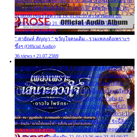
00:45:25 รอหน่อยน้องติ๋ม 15. 00:48:56 เรือล่มในหนอง 16.
00:51:43 บัตรเชิญสีเลือด 17. 00:56:07 อดีตรักโรงทอ 18.
01:00:00 เขมรไล่ควาย 19. 01:02:55 สาวสวนแตง 20.
01:05:51 แอบมอง 21. 01:09:27 พบรักปากน้ำโพ 22.
01:13:06 สายัณห์เมา
" สายัณห์ สัญญา " ขวัญใจคนเดิม - รวมเพลงดังเพราะๆ
ซึ้งๆ (Official Audio)
36 views • 21.07.2569
1. 00:00:00 ทำไมทำฉันได้ 2. 00:03:20 นางฟ้าสลัม 3.
00:06:50 คน 4. 00:10:36 บุญเหลือเกิน 5. 00:13:58 ฝนหยาด
สุดท้าย 6. 00:17:30 ยาใจยาจก 7. 00:20:30 คิดดูให้ดี 8.
00:24:21 ลบรอยแผลรัก 9. 00:27:35 เหมือนใจโดนกรีด 10.
00:30:54 ขบวนการเปาเปียว 11. 00:34:05 คำรำพัน 12.
00:37:20 ปาหนัน 13. 00:40:37 ใจเจ้ากรรม 14. 00:44:15 จูบ
ฉันแล้วจงตายเสีย 15. 00:47:24 ขอสูมาเต๊อะ 16. 00:51:11
คนใจมาร 17. 00:54:50 คืนทรมาน 18. 00:58:25 รักนี้สีดำ
19. 01:01:44 ส่วนเกิน 20. 01:05:42 หยาดน้ำฝนหยดน้ำตา
21. 01:09:13 เหลือเพียงฝัน 22. 01:13:26 เขา 23. 01:16:37