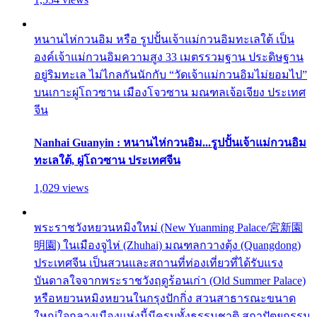
หนานไห่กวนอิม หรือ รูปปั้นเจ้าแม่กวนอิมทะเลใต้ เป็น
องค์เจ้าแม่กวนอิมความสูง 33 เมตรรวมฐาน ประดิษฐาน
อยู่ริมทะเล ไม่ไกลกันนักกับ “วัดเจ้าแม่กวนอิมไม่ยอมไป”
บนเกาะผู่โถวซาน เมืองโจวซาน มณฑลเจ้อเจียง ประเทศ
จีน
Nanhai Guanyin : หนานไห่กวนอิม...รูปปั้นเจ้าแม่กวนอิม
ทะเลใต้, ผู่โถวซาน ประเทศจีน
1,029 views
พระราชวังหยวนหมิงใหม่ (New Yuanming Palace/宮新園
明園) ในเมืองจูไห่ (Zhuhai) มณฑลกวางตุ้ง (Quangdong)
ประเทศจีน เป็นสวนและสถานที่ท่องเที่ยวที่ได้รับแรง
บันดาลใจจากพระราชวังฤดูร้อนเก่า (Old Summer Palace)
หรือหยวนหมิงหยวนในกรุงปักกิ่ง สวนสาธารณะขนาด
ใหญ่ใจกลางเมืองแห่งนี้มีครบทั้งธรรมชาติ สถาปัตยกรรม