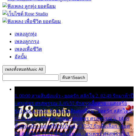
เพลงลูกทุ่ง
เพลงลูกกรุง
เพลงเพื่อชีวิต
อัลบั้ม
เพลงทั้งหมด
Music All
ค้นหา
Search
1. 00:00 สามสิบยังแจ๋ว - ยอดรัก สลักใจ 2. 02:49 รักมาห้าปี
- ศรเพชร ศรสุพรรณ 3. 05:57 รักสาวเสื้อลาย - แสงสุรีย์
รุ่งโรจน์ 4. 09:51 รักสะท้านดินสะเทือน - ยอดรัก สลักใจ 5.
12:23 มอเตอร์ไซค์ทำหล่น - ศรเพชร ศรสุพรรณ 6. 14:49
หิ้วกระเป๋า - แสงสุรีย์ รุ่งโรจน์ 7. 17:57 รักเผื่อเลือก - ยอด
รัก สลักใจ 8. 21:21 น้ำตาไอ้หนุ่ม - ศรเพชร ศรสุพรรณ 9.