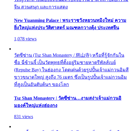
จีน สวนสนุก และการแสดง
New Yuanming Palace | พระราชวังหยวนหมิงใหม่ ความ
ยิ่งใหญ่แห่งประวัติศาสตร์ มณฑลกวางตุ้ง ประเทศจีน
1,078 views
วัดซีซ่าน (Tsz Shan Monastery / 慈山寺) หรือที่รู้จักกันใน
ชื่อ ฉี่ซ้านจี๋ เป็นวัดพุทธที่ตั้งอยู่ริมชายหาดรีพัลส์เบย์
(Repulse Bay) ในฮ่องกง โดดเด่นด้วยรูปปั้นเจ้าแม่กวนอิมสี
ขาวขนาดใหญ่ สูงถึง 76 เมตร ซึ่งเป็นรูปปั้นเจ้าแม่กวนอิม
ที่สูงเป็นอันดับต้นๆ ของโลก
Tsz Shan Monastery | วัดซีซ่าน…งามสง่าเจ้าแม่กวนอิ
มองค์ใหญ่แห่งฮ่องกง
831 views