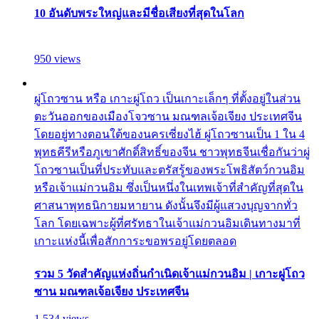
10 อันดับพระใหญ่และมีชื่อเสียงที่สุดในโลก
950 views
ผู่โถวซาน หรือ เกาะผู่โถว เป็นเกาะเล็กๆ ที่ตั้งอยู่ในส่วน
ตะวันออกของเมืองโจวซาน มณฑลเจ้อเจียง ประเทศจีน
โดยอยู่ทางตอนใต้ของนครเซี่ยงไฮ้ ผู่โถวซานเป็น 1 ใน 4
พุทธคีรีหรือภูเขาศักดิ์สิทธิ์ของจีน ชาวพุทธจีนเชื่อกันว่าผู่
โถวซานเป็นที่ประทับและตรัสรู้ของพระโพธิสัตว์กวนอิม
หรือเจ้าแม่กวนอิม ซึ่งเป็นหนึ่งในเทพเจ้าที่สำคัญที่สุดใน
ศาสนาพุทธนิกายมหายาน ดังนั้นจึงมีผู้แสวงบุญจากทั่ว
โลก โดยเฉพาะผู้ที่ศรัทธาในเจ้าแม่กวนอิมเดินทางมาที่
เกาะแห่งนี้เพื่อสักการะขอพรอยู่โดยตลอด
รวม 5 วัดสำคัญแห่งถิ่นกำเนิดเจ้าแม่กวนอิม | เกาะผู่โถว
ซาน มณฑลเจ้อเจียง ประเทศจีน
1,534 views