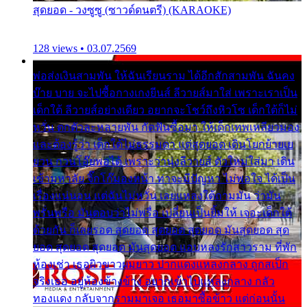
สุดยอด - วงซูซู (ซาวด์ดนตรี) (KARAOKE)
128 views • 03.07.2569
พ่อส่งเงินสามพัน ให้ฉันเรียนราม ได้อีกสักสามพัน ฉันคง
บ๊าย บาย จะไปซื้อกางเกงยีนส์ ลีวายส์มาใส่ เพราะเราเป็น
เด็กใต้ ลีวายส์อย่างเดียว อยากจะโชว์ถึงหิวโซ เด็กใต้ก็ไม่
หวั่น ตกตัวละหลายพัน กัดฟันซื้อมา ให้เด็กเทพเหลียวมอง
และต้องรู้ว่า เด็กใต้ไม่ธรรมดา แต่สุดยอด เดินโยกย้ายเย
ยวน กวนโอ๊ยพอได้ เพราะว่านุ่งลีวายส์ ตัวใหม่ใส่มา เดิน
เข้ามหาลัย จิ๊กโก๊มองหน้า ท่าจะมีปัญหา ไม่พอใจ ได้เป็น
เรื่องแน่นอน แต่ฉันไม่หวั่น เลยแหลงใต้ถามมัน ว่ามัน
พรั่นพรือ มันตอบว่าไม่พรื่อ เปลี่ยนเป็นยิ้มให้ เจอะเด็กใต้
ด้วยกัน ก็เลยรอด สุดยอด สุดยอด สุดยอด มันสุดยอด สุด
ยอด สุดยอด สุดยอด มันสุดยอด แอบหลงรักสาวราม ที่พัก
ห้องเช่า เธอผิวขาวผมยาว ปากแดงแหลงกลาง ถูกสเป็ก
จริงเธอ อยู่ห้องข้างข้าง อยากเข้าไปแหลงกลาง กลัว
ทองแดง กลับจากรามมาเจอ เธอมาซื้อข้าว แต่ก่อนนั้น