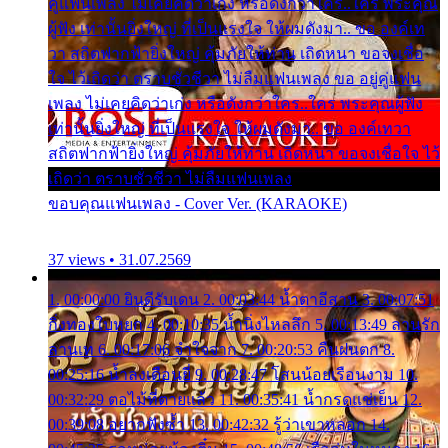
คู่แฟนเพลง ไม่เคยคิดว่าเก่ง หรือดังกว่าใคร..ใคร พระคุณ
ผู้ฟัง เท่านั้นยิ่งใหญ่ ที่เป็นแรงใจ ให้ผมดังมา.. ขอ องค์เท
วา สถิตฟากฟ้ายิ่งใหญ่ คุ้มภัยให้ท่าน เถิดหนา ขอจงเชื่อ
ใจ ไว้เถิดว่า ตราบชั่วชีวา ไม่ลืมแฟนเพลง ขอ อยู่คู่แฟน
เพลง ไม่เคยคิดว่าเก่ง หรือดังกว่าใคร..ใคร พระคุณผู้ฟัง
เท่านั้นยิ่งใหญ่ ที่เป็นแรงใจ ให้ผมดังมา.. ขอ องค์เทวา
สถิตฟากฟ้ายิ่งใหญ่ คุ้มภัยให้ท่าน เถิดหนา ขอจงเชื่อใจ ไว้
เถิดว่า ตราบชั่วชีวา ไม่ลืมแฟนเพลง
ขอบคุณแฟนเพลง - Cover Ver. (KARAOKE)
37 views • 31.07.2569
1. 00:00:00 ยินดีรับเดน 2. 00:03:44 น้ำตาอีสาน 3. 00:07:51
กิ่งทองใบหยก 4. 00:10:35 น้ำนิ่งไหลลึก 5. 00:13:49 ลานรัก
ลานเท 6. 00:17:06 จำใจจาก 7. 00:20:53 คืนฝนตก 8.
00:25:16 น้ำลงเดือนยี่ 9. 00:28:47 โสนน้อยเรือนงาม 10.
00:32:29 ตอไม้ที่ตายแล้ว 11. 00:35:41 น้ำกรดแช่เย็น 12.
00:39:08 อยากฟังซ้ำ 13. 00:42:32 รู้ว่าเขาหลอก 14.