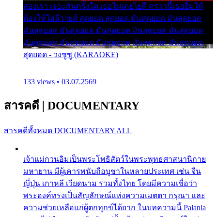
สองเรา เจอะกันครั้งใด เธอไม่เคยไยดี คราวนี้เธอยิ้มให้
ต้องให้ใส่ลีวายส์ สุดยอด สุดยอด มันสุดยอด มันสุดยอด
มันสุดยอด มันสุดยอด มันสุดยอด มันสุดยอด มันสุดยอด
มันสุดยอด มันสุดยอด มันสุดยอด มันสุดยอด มันสุดยอด
สุดยอด - วงซูซู (KARAOKE)
133 views • 03.07.2569
สารคดี
|
DOCUMENTARY
สารคดีทั้งหมด
DOCUMENTARY ALL
เจ้าแม่กวนอิมเป็นพระโพธิสัตว์ในพระพุทธศาสนานิกาย
มหายาน มีผู้เคารพนับถือบูชาในหลายประเทศ เช่น จีน
ญี่ปุ่น เกาหลี เวียดนาม รวมทั้งไทย โดยมีความเชื่อว่า
พระองค์ทรงเป็นสัญลักษณ์แห่งความเมตตา กรุณา และ
ความช่วยเหลือแก่ผู้ตกทุกข์ได้ยาก ในบทความนี้ Palanla