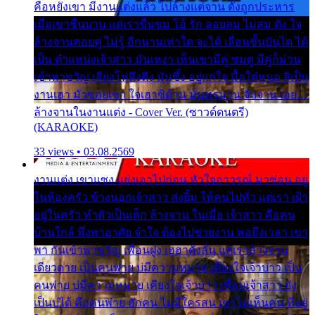
คือหยังเขา มีงานแต่งแล้ว ไปล้างแต่จาน ดั่งถูกประหาร
เมื่อเขาชื่นบาน แต่เราขื่นขม โอ้ รัก ลอยลม ไม่สม ดัง ใจ
ล้างจานคอยคู่ ไม่รู้ อีกนานเท่าใด จะได้ เลื่อนขั้นบันได ได้
เป็น ตำแหน่งเจ้าสาว มันเหงา เห็นเขามีคู่ ซมดู มีคู่ก็ม่วน
เข้าพาขวัญ เสียงโห่ตึงตึง มันซึ้ง อยู่แก่ใจ มื้อใด๋หนอ สิเป็น
งานเฮา มัวซอยเขา ใจเฮาซิด้าน มันทรมาน จับจาน เอย…
ล้างจานในงานแต่ง - Cover Ver. (ซาวด์ดนตรี)
(KARAOKE)
33 views • 03.08.2569
งานแต่ง เขาแซง แย่งเอาไปก่อน หัวใจอาวรณ์ มาซ่อน อยู่
ในห้องครัว ข้างนอกเจ้าสาว ส่งยิ้ม ให้คนไปทั่ว แต่เรา เฝ้า
อยู่ในครัว ทำตัวเป็นเด็ก ล้างจาน ในเมื่อ เจ้าสาว คือคน
บ้านใกล้ พึ่งพาอาศัย จำใจ ต้องไปช่วยงาน พอถึงเวลา เขา
พา กันเข้าพาขวัญ เพื่อนฝูง เฮฮาดังลั่น แต่เราล้างจาน
เดียวดาย เป็นคนพ่าย บ่มีความหมาย เคียงใจเจ้าบ่าว เป็น
คนพ่าย บ่มีความหมาย เคียงใจเจ้าบ่าว เพื่อนเจ้าสาว ยัง
เป็นบ่ได้ คือคนพ่าย ฮักคน ไม่มีใครสน เขาไม่เห็นคน ที่อยู่