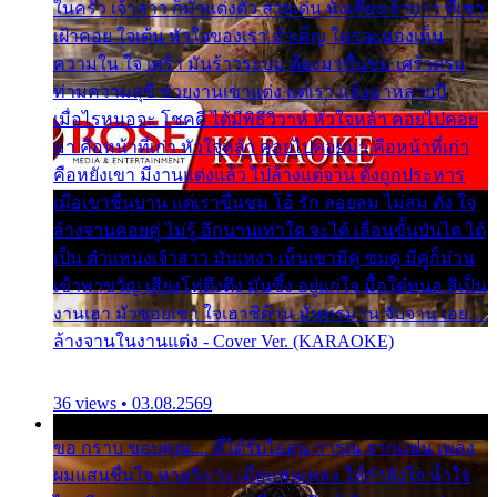
ในครัว เจ้าสาว ก็มัวแต่งตัว สวยเด่น นั่งเคียงเจ้าบ่าว ที่เขา
เฝ้าคอย ใจเต้น หัวใจของเรา ลำเค็ญ ใครจะมองเห็น
ความใน ใจ เศร้า มันร้าวระบม ต้องมาขื่นขม เศร้าตรม
ท่ามความสุขี ช่วยงานเขาแต่ง แต่เรา แล้งมาหลายปี
เมื่อไรหนอจะ โชคดี ได้มีพิธีวิวาห์ หัวใจหล้า คอยไปคอย
มา คือหน้าที่เก่า หัวใจหล้า คอยไปคอยมา คือหน้าที่เก่า
คือหยังเขา มีงานแต่งแล้ว ไปล้างแต่จาน ดั่งถูกประหาร
เมื่อเขาชื่นบาน แต่เราขื่นขม โอ้ รัก ลอยลม ไม่สม ดัง ใจ
ล้างจานคอยคู่ ไม่รู้ อีกนานเท่าใด จะได้ เลื่อนขั้นบันได ได้
เป็น ตำแหน่งเจ้าสาว มันเหงา เห็นเขามีคู่ ซมดู มีคู่ก็ม่วน
เข้าพาขวัญ เสียงโห่ตึงตึง มันซึ้ง อยู่แก่ใจ มื้อใด๋หนอ สิเป็น
งานเฮา มัวซอยเขา ใจเฮาซิด้าน มันทรมาน จับจาน เอย…
ล้างจานในงานแต่ง - Cover Ver. (KARAOKE)
36 views • 03.08.2569
ขอ กราบ ขอบคุณ.... ที่ได้รับไออุ่น การุณ จากแฟน เพลง
ผมแสนชื่นใจ หายวังเวง เมื่อแฟนเพลง ให้กำลังใจ น้ำใจ