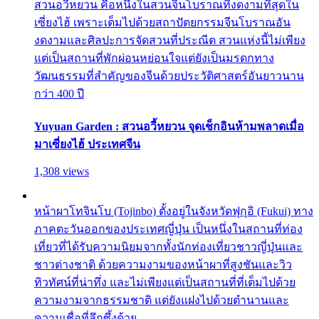
สวนอวี้หยวน คือหนึ่งในสวนจีนโบราณที่งดงามที่สุดใน
เซี่ยงไฮ้ เพราะเต็มไปด้วยสถาปัตยกรรมจีนโบราณอัน
งดงามและศิลปะการจัดสวนที่ประณีต สวนแห่งนี้ไม่เพียง
แต่เป็นสถานที่พักผ่อนหย่อนใจแต่ยังเป็นมรดกทาง
วัฒนธรรมที่สำคัญของจีนด้วยประวัติศาสตร์อันยาวนาน
กว่า 400 ปี
Yuyuan Garden : สวนอวี้หยวน จุดเช็กอินห้ามพลาดเมื่อ
มาเซี่ยงไฮ้ ประเทศจีน
1,308 views
หน้าผาโทจินโบ (Tojinbo) ตั้งอยู่ในจังหวัดฟุกุอิ (Fukui) ทาง
ภาคตะวันออกของประเทศญี่ปุ่น เป็นหนึ่งในสถานที่ท่อง
เที่ยวที่ได้รับความนิยมจากทั้งนักท่องเที่ยวชาวญี่ปุ่นและ
ชาวต่างชาติ ด้วยความงามของหน้าผาที่สูงชันและวิว
ทิวทัศน์ที่น่าทึ่ง และไม่เพียงแต่เป็นสถานที่ที่เต็มไปด้วย
ความงามจากธรรมชาติ แต่ยังแฝงไปด้วยตำนานและ
ความเชื่อที่ลึกซึ้งด้วย