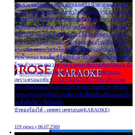
ออเซาะจนใจเบา สงสาร บัวทองเศร้า น้ำตาคลอเบ้า เฝ้า
อาลัย หนุ่มรูปหล่อหนีไกล หัวใจบัวทองระรวย บัวทองโศก
เพราะเป็นโรครักจาง ชีวิตเคว้งคว้าง เมื่อรักห่างร้างไกล
แม่ก็บอก พ่อก็สั่งจะรักใครสักครั้ง อย่าไปหวังความรวย
พลั้งไปใครจะช่วย ซื้อเปลมาไกว ให้ลูกบัวทอง เวรกรรม
ตามสนอง จึงเศร้าหมอง กลีบบัวทองต้องโรย บัวทองไม่
ตระหนัก เพราะไม่รักโคลนตม บัวทองท้องกลม เพราะลืม
ตมน้ำคลอง หลงลิ้น ที่สิ้นสัตย์ เจ้าจึงไม่ระมัด หลงกลิ่นลิ้น
โชย คำหวาน เขาวาดโรย บัวทองกลีบโรย ต้องร้อนรุม บัว
มาบานก่อนตูม ดุจไฟสุมร้อนรุมอุรา บัวทองผ่ายผอม
เพราะตรอมฤทัย ข้าวปลาไม่สนใจ ร้องไห้ลูกเดียว หยุด
โศก เสียเถิดทอง พักความเศร้าหมอง เถิดทองจ๋า ถึงใคร
เขาจะว่า ลูกเจ้าเกิดมา จะชื่อว่าไง พี่ขอเป็นเพื่อนปลอบใจ
จะตั้งชื่อให้ ว่าไอ้บังเอิญ
บัวทองร้องไห้ - เทพพร เพชรอุบล(KARAOKE)
119 views • 06.07.2569