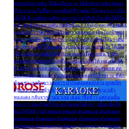
พ่อส่งเงินสามพัน ให้ฉันเรียนราม ได้อีกสักสามพัน ฉันคง
บ๊าย บาย จะไปซื้อกางเกงยีนส์ ลีวายส์มาใส่ เพราะเราเป็น
เด็กใต้ ลีวายส์อย่างเดียว อยากจะโชว์ถึงหิวโซ เด็กใต้ก็ไม่
หวั่น ตกตัวละหลายพัน กัดฟันซื้อมา ให้เด็กเทพเหลียวมอง
และต้องรู้ว่า เด็กใต้ไม่ธรรมดา แต่สุดยอด เดินโยกย้ายเย
ยวน กวนโอ๊ยพอได้ เพราะว่านุ่งลีวายส์ ตัวใหม่ใส่มา เดิน
เข้ามหาลัย จิ๊กโก๊มองหน้า ท่าจะมีปัญหา ไม่พอใจ ได้เป็น
เรื่องแน่นอน แต่ฉันไม่หวั่น เลยแหลงใต้ถามมัน ว่ามัน
พรั่นพรือ มันตอบว่าไม่พรื่อ เปลี่ยนเป็นยิ้มให้ เจอะเด็กใต้
ด้วยกัน ก็เลยรอด สุดยอด สุดยอด สุดยอด มันสุดยอด สุด
ยอด สุดยอด สุดยอด มันสุดยอด แอบหลงรักสาวราม ที่พัก
ห้องเช่า เธอผิวขาวผมยาว ปากแดงแหลงกลาง ถูกสเป็ก
จริงเธอ อยู่ห้องข้างข้าง อยากเข้าไปแหลงกลาง กลัว
ทองแดง กลับจากรามมาเจอ เธอมาซื้อข้าว แต่ก่อนนั้น
สองเรา เจอะกันครั้งใด เธอไม่เคยไยดี คราวนี้เธอยิ้มให้
ต้องให้ใส่ลีวายส์ สุดยอด สุดยอด มันสุดยอด มันสุดยอด
มันสุดยอด มันสุดยอด มันสุดยอด มันสุดยอด มันสุดยอด
มันสุดยอด มันสุดยอด มันสุดยอด มันสุดยอด มันสุดยอด