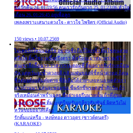
ขอรักคืน 24. 01:19:56 คนเรารักกันยาก 25. 01:23:06 หัวใจ
เถื่อน 26. 01:26:45 อยู่เพื่อลูก
เพลงเพราะเสนาะดวงใจ - ดาวใจ ไพจิตร (Official Audio)
150 views • 10.07.2569
ไม่เคยรักใครแน่หรือ อยากเชื่อถือก็ไม่กล้า ติ๋มใช่คนสวย
ตรึงใจ ติ๋มใช่งามซึ้งตรึงตรา พี่หรือจะมาหมายร่วมชีวี ก็
คนเขาลืออื้อฉาว ว่าสาวๆรุมตอมพี่ ติ๋มอยากรับรักเหมือน
กัน แต่หวั่นจะช้ำดวงฤดี กลัวแฟนของพี่ชี้หน้าด่าทอ ก็คน
ชื่อต๋อยต้อยตุ้มตุ๋ยต่าย พี่ยังลืมได้ง่ายๆเลยหนอ แค่ตัวเรา
สาวบ้านนา แสนจะซอมซ่อ ขืนรักขืนรอคงช้ำสักวัน ถ้า
จริงเหมือนคำพร่ำเฉลย พี่อย่าเฉยรีบมาหมั้น ถ้าพี่สู่ขอ
ตามธรรมเนียม ติ๋มจะเตรียมรับเกลียวสัมพันธ์ ผิดหวังไม่
หวั่นขอยอมได้เคียง
รักติ๋มแน่หรือ - หงษ์ทอง ดาวอุดร (ซาวด์ดนตรี)
(KARAOKE)