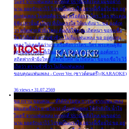
ไมตรี จากแฟนเพลง ทุกทุกที่ ปราณีหลั่งไหล ผมขอฝาก
นาม ยอดรักเอาไว้ โปรดเป็นแรงใจ อย่างนี้เรื่อยไป ขอ อยู่
คู่แฟนเพลง ไม่เคยคิดว่าเก่ง หรือดังกว่าใคร..ใคร พระคุณ
ผู้ฟัง เท่านั้นยิ่งใหญ่ ที่เป็นแรงใจ ให้ผมดังมา.. ขอ องค์เท
วา สถิตฟากฟ้ายิ่งใหญ่ คุ้มภัยให้ท่าน เถิดหนา ขอจงเชื่อ
ใจ ไว้เถิดว่า ตราบชั่วชีวา ไม่ลืมแฟนเพลง ขอ อยู่คู่แฟน
เพลง ไม่เคยคิดว่าเก่ง หรือดังกว่าใคร..ใคร พระคุณผู้ฟัง
เท่านั้นยิ่งใหญ่ ที่เป็นแรงใจ ให้ผมดังมา.. ขอ องค์เทวา
สถิตฟากฟ้ายิ่งใหญ่ คุ้มภัยให้ท่าน เถิดหนา ขอจงเชื่อใจ ไว้
เถิดว่า ตราบชั่วชีวา ไม่ลืมแฟนเพลง
ขอบคุณแฟนเพลง - Cover Ver. (ซาวด์ดนตรี) (KARAOKE)
36 views • 31.07.2569
ขอ กราบ ขอบคุณ.... ที่ได้รับไออุ่น การุณ จากแฟน เพลง
ผมแสนชื่นใจ หายวังเวง เมื่อแฟนเพลง ให้กำลังใจ น้ำใจ
ไมตรี จากแฟนเพลง ทุกทุกที่ ปราณีหลั่งไหล ผมขอฝาก
นาม ยอดรักเอาไว้ โปรดเป็นแรงใจ อย่างนี้เรื่อยไป ขอ อยู่