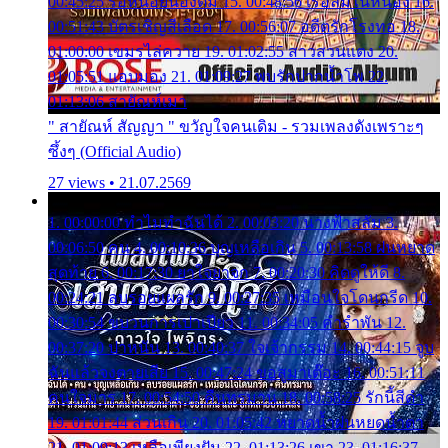
00:45:25 รอหน่อยน้องติ๋ม 15. 00:48:56 เรือล่มในหนอง 16.
00:51:43 บัตรเชิญสีเลือด 17. 00:56:07 อดีตรักโรงทอ 18.
01:00:00 เขมรไล่ควาย 19. 01:02:55 สาวสวนแตง 20.
01:05:51 แอบมอง 21. 01:09:27 พบรักปากน้ำโพ 22.
01:13:06 สายัณห์เมา
" สายัณห์ สัญญา " ขวัญใจคนเดิม - รวมเพลงดังเพราะๆ
ซึ้งๆ (Official Audio)
27 views • 21.07.2569
1. 00:00:00 ทำไมทำฉันได้ 2. 00:03:20 นางฟ้าสลัม 3.
00:06:50 คน 4. 00:10:36 บุญเหลือเกิน 5. 00:13:58 ฝนหยาด
สุดท้าย 6. 00:17:30 ยาใจยาจก 7. 00:20:30 คิดดูให้ดี 8.
00:24:21 ลบรอยแผลรัก 9. 00:27:35 เหมือนใจโดนกรีด 10.
00:30:54 ขบวนการเปาเปียว 11. 00:34:05 คำรำพัน 12.
00:37:20 ปาหนัน 13. 00:40:37 ใจเจ้ากรรม 14. 00:44:15 จูบ
ฉันแล้วจงตายเสีย 15. 00:47:24 ขอสูมาเต๊อะ 16. 00:51:11
คนใจมาร 17. 00:54:50 คืนทรมาน 18. 00:58:25 รักนี้สีดำ
19. 01:01:44 ส่วนเกิน 20. 01:05:42 หยาดน้ำฝนหยดน้ำตา
21. 01:09:13 เหลือเพียงฝัน 22. 01:13:26 เขา 23. 01:16:37