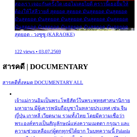
สองเรา เจอะกันครั้งใด เธอไม่เคยไยดี คราวนี้เธอยิ้มให้
ต้องให้ใส่ลีวายส์ สุดยอด สุดยอด มันสุดยอด มันสุดยอด
มันสุดยอด มันสุดยอด มันสุดยอด มันสุดยอด มันสุดยอด
มันสุดยอด มันสุดยอด มันสุดยอด มันสุดยอด มันสุดยอด
สุดยอด - วงซูซู (KARAOKE)
122 views • 03.07.2569
สารคดี
|
DOCUMENTARY
สารคดีทั้งหมด
DOCUMENTARY ALL
เจ้าแม่กวนอิมเป็นพระโพธิสัตว์ในพระพุทธศาสนานิกาย
มหายาน มีผู้เคารพนับถือบูชาในหลายประเทศ เช่น จีน
ญี่ปุ่น เกาหลี เวียดนาม รวมทั้งไทย โดยมีความเชื่อว่า
พระองค์ทรงเป็นสัญลักษณ์แห่งความเมตตา กรุณา และ
ความช่วยเหลือแก่ผู้ตกทุกข์ได้ยาก ในบทความนี้ Palanla