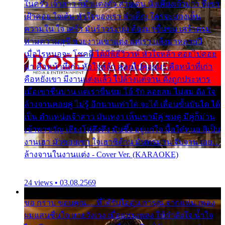
ในครัว เจ้าสาว ก็มัวแต่งตัว สวยเด่น นั่งเคียงเจ้าบ่าว ที่เขา
เฝ้าคอย ใจเต้น หัวใจของเรา ลำเค็ญ ใครจะมองเห็น
ความใน ใจ เศร้า มันร้าวระบม ต้องมาขื่นขม เศร้าตรม
ท่ามความสุขี ช่วยงานเขาแต่ง แต่เรา แล้งมาหลายปี
เมื่อไรหนอจะ โชคดี ได้มีพิธีวิวาห์ หัวใจหล้า คอยไปคอย
มา คือหน้าที่เก่า หัวใจหล้า คอยไปคอยมา คือหน้าที่เก่า
คือหยังเขา มีงานแต่งแล้ว ไปล้างแต่จาน ดั่งถูกประหาร
เมื่อเขาชื่นบาน แต่เราขื่นขม โอ้ รัก ลอยลม ไม่สม ดัง ใจ
ล้างจานคอยคู่ ไม่รู้ อีกนานเท่าใด จะได้ เลื่อนขั้นบันได ได้
เป็น ตำแหน่งเจ้าสาว มันเหงา เห็นเขามีคู่ ซมดู มีคู่ก็ม่วน
เข้าพาขวัญ เสียงโห่ตึงตึง มันซึ้ง อยู่แก่ใจ มื้อใด๋หนอ สิเป็น
งานเฮา มัวซอยเขา ใจเฮาซิด้าน มันทรมาน จับจาน เอย…
ล้างจานในงานแต่ง - Cover Ver. (KARAOKE)
24 views • 03.08.2569
ขอ กราบ ขอบคุณ.... ที่ได้รับไออุ่น การุณ จากแฟน เพลง
ผมแสนชื่นใจ หายวังเวง เมื่อแฟนเพลง ให้กำลังใจ น้ำใจ