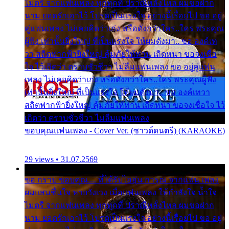
ไมตรี จากแฟนเพลง ทุกทุกที่ ปราณีหลั่งไหล ผมขอฝาก
นาม ยอดรักเอาไว้ โปรดเป็นแรงใจ อย่างนี้เรื่อยไป ขอ อยู่
คู่แฟนเพลง ไม่เคยคิดว่าเก่ง หรือดังกว่าใคร..ใคร พระคุณ
ผู้ฟัง เท่านั้นยิ่งใหญ่ ที่เป็นแรงใจ ให้ผมดังมา.. ขอ องค์เท
วา สถิตฟากฟ้ายิ่งใหญ่ คุ้มภัยให้ท่าน เถิดหนา ขอจงเชื่อ
ใจ ไว้เถิดว่า ตราบชั่วชีวา ไม่ลืมแฟนเพลง ขอ อยู่คู่แฟน
เพลง ไม่เคยคิดว่าเก่ง หรือดังกว่าใคร..ใคร พระคุณผู้ฟัง
เท่านั้นยิ่งใหญ่ ที่เป็นแรงใจ ให้ผมดังมา.. ขอ องค์เทวา
สถิตฟากฟ้ายิ่งใหญ่ คุ้มภัยให้ท่าน เถิดหนา ขอจงเชื่อใจ ไว้
เถิดว่า ตราบชั่วชีวา ไม่ลืมแฟนเพลง
ขอบคุณแฟนเพลง - Cover Ver. (ซาวด์ดนตรี) (KARAOKE)
29 views • 31.07.2569
ขอ กราบ ขอบคุณ.... ที่ได้รับไออุ่น การุณ จากแฟน เพลง
ผมแสนชื่นใจ หายวังเวง เมื่อแฟนเพลง ให้กำลังใจ น้ำใจ
ไมตรี จากแฟนเพลง ทุกทุกที่ ปราณีหลั่งไหล ผมขอฝาก
นาม ยอดรักเอาไว้ โปรดเป็นแรงใจ อย่างนี้เรื่อยไป ขอ อยู่