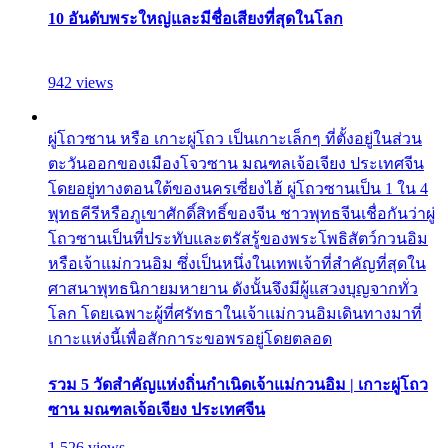
10 อันดับพระใหญ่และมีชื่อเสียงที่สุดในโลก
942 views
ผู่โถวซาน หรือ เกาะผู่โถว เป็นเกาะเล็กๆ ที่ตั้งอยู่ในส่วน
ตะวันออกของเมืองโจวซาน มณฑลเจ้อเจียง ประเทศจีน
โดยอยู่ทางตอนใต้ของนครเซี่ยงไฮ้ ผู่โถวซานเป็น 1 ใน 4
พุทธคีรีหรือภูเขาศักดิ์สิทธิ์ของจีน ชาวพุทธจีนเชื่อกันว่าผู่
โถวซานเป็นที่ประทับและตรัสรู้ของพระโพธิสัตว์กวนอิม
หรือเจ้าแม่กวนอิม ซึ่งเป็นหนึ่งในเทพเจ้าที่สำคัญที่สุดใน
ศาสนาพุทธนิกายมหายาน ดังนั้นจึงมีผู้แสวงบุญจากทั่ว
โลก โดยเฉพาะผู้ที่ศรัทธาในเจ้าแม่กวนอิมเดินทางมาที่
เกาะแห่งนี้เพื่อสักการะขอพรอยู่โดยตลอด
รวม 5 วัดสำคัญแห่งถิ่นกำเนิดเจ้าแม่กวนอิม | เกาะผู่โถว
ซาน มณฑลเจ้อเจียง ประเทศจีน
1,526 views