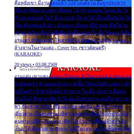
คือหยังเขา มีงานแต่งแล้ว ไปล้างแต่จาน ดั่งถูกประหาร
เมื่อเขาชื่นบาน แต่เราขื่นขม โอ้ รัก ลอยลม ไม่สม ดัง ใจ
ล้างจานคอยคู่ ไม่รู้ อีกนานเท่าใด จะได้ เลื่อนขั้นบันได ได้
เป็น ตำแหน่งเจ้าสาว มันเหงา เห็นเขามีคู่ ซมดู มีคู่ก็ม่วน
เข้าพาขวัญ เสียงโห่ตึงตึง มันซึ้ง อยู่แก่ใจ มื้อใด๋หนอ สิเป็น
งานเฮา มัวซอยเขา ใจเฮาซิด้าน มันทรมาน จับจาน เอย…
ล้างจานในงานแต่ง - Cover Ver. (ซาวด์ดนตรี)
(KARAOKE)
20 views • 03.08.2569
งานแต่ง เขาแซง แย่งเอาไปก่อน หัวใจอาวรณ์ มาซ่อน อยู่
ในห้องครัว ข้างนอกเจ้าสาว ส่งยิ้ม ให้คนไปทั่ว แต่เรา เฝ้า
อยู่ในครัว ทำตัวเป็นเด็ก ล้างจาน ในเมื่อ เจ้าสาว คือคน
บ้านใกล้ พึ่งพาอาศัย จำใจ ต้องไปช่วยงาน พอถึงเวลา เขา
พา กันเข้าพาขวัญ เพื่อนฝูง เฮฮาดังลั่น แต่เราล้างจาน
เดียวดาย เป็นคนพ่าย บ่มีความหมาย เคียงใจเจ้าบ่าว เป็น
คนพ่าย บ่มีความหมาย เคียงใจเจ้าบ่าว เพื่อนเจ้าสาว ยัง
เป็นบ่ได้ คือคนพ่าย ฮักคน ไม่มีใครสน เขาไม่เห็นคน ที่อยู่