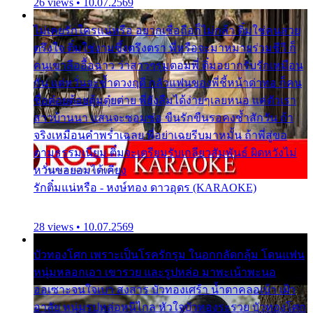
26 views • 10.07.2569
ไม่เคยรักใครแน่หรือ อยากเชื่อถือก็ไม่กล้า ติ๋มใช่คนสวย
ตรึงใจ ติ๋มใช่งามซึ้งตรึงตรา พี่หรือจะมาหมายร่วมชีวี ก็
คนเขาลืออื้อฉาว ว่าสาวๆรุมตอมพี่ ติ๋มอยากรับรักเหมือน
กัน แต่หวั่นจะช้ำดวงฤดี กลัวแฟนของพี่ชี้หน้าด่าทอ ก็คน
ชื่อต๋อยต้อยตุ้มตุ๋ยต่าย พี่ยังลืมได้ง่ายๆเลยหนอ แค่ตัวเรา
สาวบ้านนา แสนจะซอมซ่อ ขืนรักขืนรอคงช้ำสักวัน ถ้า
จริงเหมือนคำพร่ำเฉลย พี่อย่าเฉยรีบมาหมั้น ถ้าพี่สู่ขอ
ตามธรรมเนียม ติ๋มจะเตรียมรับเกลียวสัมพันธ์ ผิดหวังไม่
หวั่นขอยอมได้เคียง
รักติ๋มแน่หรือ - หงษ์ทอง ดาวอุดร (KARAOKE)
28 views • 10.07.2569
บัวทองโศก เพราะเป็นโรครักรุม ในอกกลัดกลุ้ม โดนแฟน
หนุ่มหลอกเอา เขารวย และรูปหล่อ มาพะเน้าพะนอ
ออเซาะจนใจเบา สงสาร บัวทองเศร้า น้ำตาคลอเบ้า เฝ้า
อาลัย หนุ่มรูปหล่อหนีไกล หัวใจบัวทองระรวย บัวทองโศก