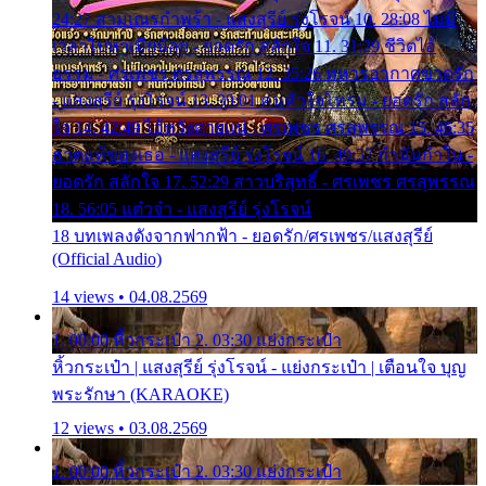
24:27 สามเณรกำพร้า - แสงสุรีย์ รุ่งโรจน์ 10. 28:08 ไม่มี
เวลาไปหาเมียน้อย - ยอดรัก สลักใจ 11. 31:29 ชีวิตไอ้
ธรรม - ศรเพชร ศรสุพรรณ 12. 35:26 ทหารอากาศขาดรัก
- แสงสุรีย์ รุ่งโรจน์ 13. 39:01 คนหัวใจโทรม - ยอดรัก สลัก
ใจ 14. 42:49 ไอ้หวังตายแน่ - ศรเพชร ศรสุพรรณ 15. 46:35
ธาตุแท้ของเธอ - แสงสุรีย์ รุ่งโรจน์ 16. 49:57 กำนันกำใน -
ยอดรัก สลักใจ 17. 52:29 สาวบริสุทธิ์ - ศรเพชร ศรสุพรรณ
18. 56:05 แต๋วจ๋า - แสงสุรีย์ รุ่งโรจน์
18 บทเพลงดังจากฟากฟ้า - ยอดรัก/ศรเพชร/แสงสุรีย์
(Official Audio)
14 views • 04.08.2569
1. 00:00 หิ้วกระเป๋า 2. 03:30 แย่งกระเป๋า
หิ้วกระเป๋า | แสงสุรีย์ รุ่งโรจน์ - แย่งกระเป๋า | เตือนใจ บุญ
พระรักษา (KARAOKE)
12 views • 03.08.2569
1. 00:00 หิ้วกระเป๋า 2. 03:30 แย่งกระเป๋า