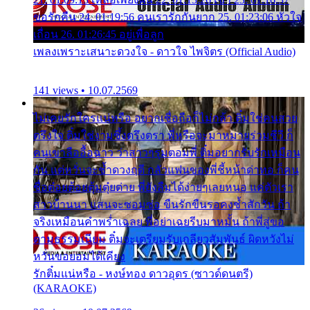
ขอรักคืน 24. 01:19:56 คนเรารักกันยาก 25. 01:23:06 หัวใจ
เถื่อน 26. 01:26:45 อยู่เพื่อลูก
เพลงเพราะเสนาะดวงใจ - ดาวใจ ไพจิตร (Official Audio)
141 views • 10.07.2569
ไม่เคยรักใครแน่หรือ อยากเชื่อถือก็ไม่กล้า ติ๋มใช่คนสวย
ตรึงใจ ติ๋มใช่งามซึ้งตรึงตรา พี่หรือจะมาหมายร่วมชีวี ก็
คนเขาลืออื้อฉาว ว่าสาวๆรุมตอมพี่ ติ๋มอยากรับรักเหมือน
กัน แต่หวั่นจะช้ำดวงฤดี กลัวแฟนของพี่ชี้หน้าด่าทอ ก็คน
ชื่อต๋อยต้อยตุ้มตุ๋ยต่าย พี่ยังลืมได้ง่ายๆเลยหนอ แค่ตัวเรา
สาวบ้านนา แสนจะซอมซ่อ ขืนรักขืนรอคงช้ำสักวัน ถ้า
จริงเหมือนคำพร่ำเฉลย พี่อย่าเฉยรีบมาหมั้น ถ้าพี่สู่ขอ
ตามธรรมเนียม ติ๋มจะเตรียมรับเกลียวสัมพันธ์ ผิดหวังไม่
หวั่นขอยอมได้เคียง
รักติ๋มแน่หรือ - หงษ์ทอง ดาวอุดร (ซาวด์ดนตรี)
(KARAOKE)