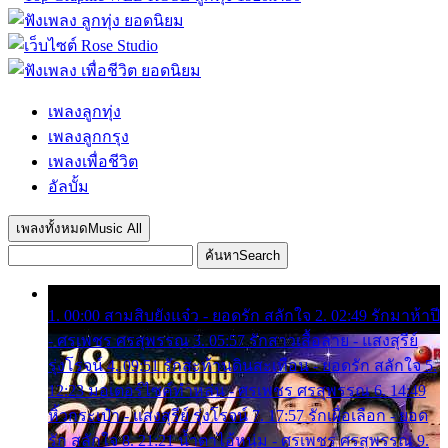
เพลงลูกทุ่ง
เพลงลูกกรุง
เพลงเพื่อชีวิต
อัลบั้ม
เพลงทั้งหมด
Music All
ค้นหา
Search
1. 00:00 สามสิบยังแจ๋ว - ยอดรัก สลักใจ 2. 02:49 รักมาห้าปี
- ศรเพชร ศรสุพรรณ 3. 05:57 รักสาวเสื้อลาย - แสงสุรีย์
รุ่งโรจน์ 4. 09:51 รักสะท้านดินสะเทือน - ยอดรัก สลักใจ 5.
12:23 มอเตอร์ไซค์ทำหล่น - ศรเพชร ศรสุพรรณ 6. 14:49
หิ้วกระเป๋า - แสงสุรีย์ รุ่งโรจน์ 7. 17:57 รักเผื่อเลือก - ยอด
รัก สลักใจ 8. 21:21 น้ำตาไอ้หนุ่ม - ศรเพชร ศรสุพรรณ 9.