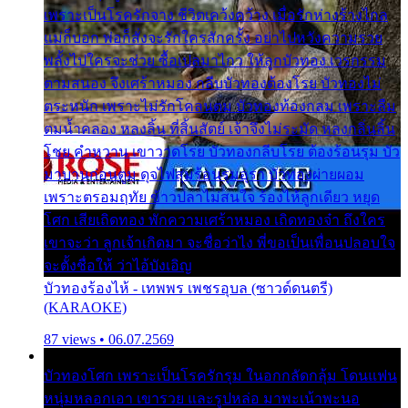
เพราะเป็นโรครักจาง ชีวิตเคว้งคว้าง เมื่อรักห่างร้างไกล
แม่ก็บอก พ่อก็สั่งจะรักใครสักครั้ง อย่าไปหวังความรวย
พลั้งไปใครจะช่วย ซื้อเปลมาไกว ให้ลูกบัวทอง เวรกรรม
ตามสนอง จึงเศร้าหมอง กลีบบัวทองต้องโรย บัวทองไม่
ตระหนัก เพราะไม่รักโคลนตม บัวทองท้องกลม เพราะลืม
ตมน้ำคลอง หลงลิ้น ที่สิ้นสัตย์ เจ้าจึงไม่ระมัด หลงกลิ่นลิ้น
โชย คำหวาน เขาวาดโรย บัวทองกลีบโรย ต้องร้อนรุม บัว
มาบานก่อนตูม ดุจไฟสุมร้อนรุมอุรา บัวทองผ่ายผอม
เพราะตรอมฤทัย ข้าวปลาไม่สนใจ ร้องไห้ลูกเดียว หยุด
โศก เสียเถิดทอง พักความเศร้าหมอง เถิดทองจ๋า ถึงใคร
เขาจะว่า ลูกเจ้าเกิดมา จะชื่อว่าไง พี่ขอเป็นเพื่อนปลอบใจ
จะตั้งชื่อให้ ว่าไอ้บังเอิญ
บัวทองร้องไห้ - เทพพร เพชรอุบล (ซาวด์ดนตรี)
(KARAOKE)
87 views • 06.07.2569
บัวทองโศก เพราะเป็นโรครักรุม ในอกกลัดกลุ้ม โดนแฟน
หนุ่มหลอกเอา เขารวย และรูปหล่อ มาพะเน้าพะนอ