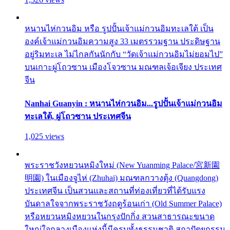
หนานไห่กวนอิม หรือ รูปปั้นเจ้าแม่กวนอิมทะเลใต้ เป็น
องค์เจ้าแม่กวนอิมความสูง 33 เมตรรวมฐาน ประดิษฐาน
อยู่ริมทะเล ไม่ไกลกันนักกับ “วัดเจ้าแม่กวนอิมไม่ยอมไป”
บนเกาะผู่โถวซาน เมืองโจวซาน มณฑลเจ้อเจียง ประเทศ
จีน
Nanhai Guanyin : หนานไห่กวนอิม...รูปปั้นเจ้าแม่กวนอิม
ทะเลใต้, ผู่โถวซาน ประเทศจีน
1,025 views
พระราชวังหยวนหมิงใหม่ (New Yuanming Palace/宮新園
明園) ในเมืองจูไห่ (Zhuhai) มณฑลกวางตุ้ง (Quangdong)
ประเทศจีน เป็นสวนและสถานที่ท่องเที่ยวที่ได้รับแรง
บันดาลใจจากพระราชวังฤดูร้อนเก่า (Old Summer Palace)
หรือหยวนหมิงหยวนในกรุงปักกิ่ง สวนสาธารณะขนาด
ใหญ่ใจกลางเมืองแห่งนี้มีครบทั้งธรรมชาติ สถาปัตยกรรม