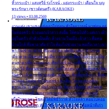
หิ้วกระเป๋า | แสงสุรีย์ รุ่งโรจน์ - แย่งกระเป๋า | เตือนใจ บุญ
พระรักษา (ซาวด์ดนตรี) (KARAOKE)
13 views • 03.08.2569
งานแต่ง เขาแซง แย่งเอาไปก่อน หัวใจอาวรณ์ มาซ่อน อยู่
ในห้องครัว ข้างนอกเจ้าสาว ส่งยิ้ม ให้คนไปทั่ว แต่เรา เฝ้า
อยู่ในครัว ทำตัวเป็นเด็ก ล้างจาน ในเมื่อ เจ้าสาว คือคน
บ้านใกล้ พึ่งพาอาศัย จำใจ ต้องไปช่วยงาน พอถึงเวลา เขา
พา กันเข้าพาขวัญ เพื่อนฝูง เฮฮาดังลั่น แต่เราล้างจาน
เดียวดาย เป็นคนพ่าย บ่มีความหมาย เคียงใจเจ้าบ่าว เป็น
คนพ่าย บ่มีความหมาย เคียงใจเจ้าบ่าว เพื่อนเจ้าสาว ยัง
เป็นบ่ได้ คือคนพ่าย ฮักคน ไม่มีใครสน เขาไม่เห็นคน ที่อยู่
ในครัว เจ้าสาว ก็มัวแต่งตัว สวยเด่น นั่งเคียงเจ้าบ่าว ที่เขา
เฝ้าคอย ใจเต้น หัวใจของเรา ลำเค็ญ ใครจะมองเห็น
ความใน ใจ เศร้า มันร้าวระบม ต้องมาขื่นขม เศร้าตรม
ท่ามความสุขี ช่วยงานเขาแต่ง แต่เรา แล้งมาหลายปี
เมื่อไรหนอจะ โชคดี ได้มีพิธีวิวาห์ หัวใจหล้า คอยไปคอย
มา คือหน้าที่เก่า หัวใจหล้า คอยไปคอยมา คือหน้าที่เก่า