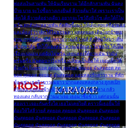
พ่อส่งเงินสามพัน ให้ฉันเรียนราม ได้อีกสักสามพัน ฉันคง
บ๊าย บาย จะไปซื้อกางเกงยีนส์ ลีวายส์มาใส่ เพราะเราเป็น
เด็กใต้ ลีวายส์อย่างเดียว อยากจะโชว์ถึงหิวโซ เด็กใต้ก็ไม่
หวั่น ตกตัวละหลายพัน กัดฟันซื้อมา ให้เด็กเทพเหลียวมอง
และต้องรู้ว่า เด็กใต้ไม่ธรรมดา แต่สุดยอด เดินโยกย้ายเย
ยวน กวนโอ๊ยพอได้ เพราะว่านุ่งลีวายส์ ตัวใหม่ใส่มา เดิน
เข้ามหาลัย จิ๊กโก๊มองหน้า ท่าจะมีปัญหา ไม่พอใจ ได้เป็น
เรื่องแน่นอน แต่ฉันไม่หวั่น เลยแหลงใต้ถามมัน ว่ามัน
พรั่นพรือ มันตอบว่าไม่พรื่อ เปลี่ยนเป็นยิ้มให้ เจอะเด็กใต้
ด้วยกัน ก็เลยรอด สุดยอด สุดยอด สุดยอด มันสุดยอด สุด
ยอด สุดยอด สุดยอด มันสุดยอด แอบหลงรักสาวราม ที่พัก
ห้องเช่า เธอผิวขาวผมยาว ปากแดงแหลงกลาง ถูกสเป็ก
จริงเธอ อยู่ห้องข้างข้าง อยากเข้าไปแหลงกลาง กลัว
ทองแดง กลับจากรามมาเจอ เธอมาซื้อข้าว แต่ก่อนนั้น
สองเรา เจอะกันครั้งใด เธอไม่เคยไยดี คราวนี้เธอยิ้มให้
ต้องให้ใส่ลีวายส์ สุดยอด สุดยอด มันสุดยอด มันสุดยอด
มันสุดยอด มันสุดยอด มันสุดยอด มันสุดยอด มันสุดยอด
มันสุดยอด มันสุดยอด มันสุดยอด มันสุดยอด มันสุดยอด