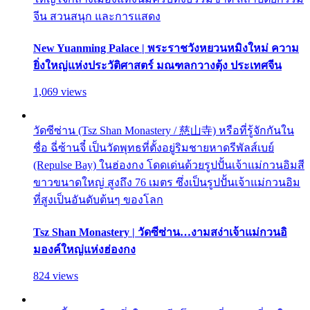
จีน สวนสนุก และการแสดง
New Yuanming Palace | พระราชวังหยวนหมิงใหม่ ความ
ยิ่งใหญ่แห่งประวัติศาสตร์ มณฑลกวางตุ้ง ประเทศจีน
1,069 views
วัดซีซ่าน (Tsz Shan Monastery / 慈山寺) หรือที่รู้จักกันใน
ชื่อ ฉี่ซ้านจี๋ เป็นวัดพุทธที่ตั้งอยู่ริมชายหาดรีพัลส์เบย์
(Repulse Bay) ในฮ่องกง โดดเด่นด้วยรูปปั้นเจ้าแม่กวนอิมสี
ขาวขนาดใหญ่ สูงถึง 76 เมตร ซึ่งเป็นรูปปั้นเจ้าแม่กวนอิม
ที่สูงเป็นอันดับต้นๆ ของโลก
Tsz Shan Monastery | วัดซีซ่าน…งามสง่าเจ้าแม่กวนอิ
มองค์ใหญ่แห่งฮ่องกง
824 views