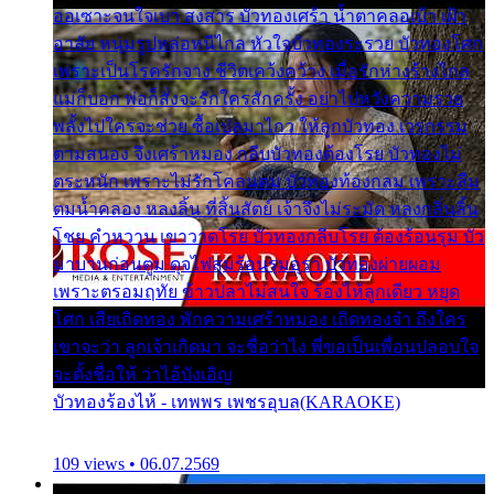
ออเซาะจนใจเบา สงสาร บัวทองเศร้า น้ำตาคลอเบ้า เฝ้า
อาลัย หนุ่มรูปหล่อหนีไกล หัวใจบัวทองระรวย บัวทองโศก
เพราะเป็นโรครักจาง ชีวิตเคว้งคว้าง เมื่อรักห่างร้างไกล
แม่ก็บอก พ่อก็สั่งจะรักใครสักครั้ง อย่าไปหวังความรวย
พลั้งไปใครจะช่วย ซื้อเปลมาไกว ให้ลูกบัวทอง เวรกรรม
ตามสนอง จึงเศร้าหมอง กลีบบัวทองต้องโรย บัวทองไม่
ตระหนัก เพราะไม่รักโคลนตม บัวทองท้องกลม เพราะลืม
ตมน้ำคลอง หลงลิ้น ที่สิ้นสัตย์ เจ้าจึงไม่ระมัด หลงกลิ่นลิ้น
โชย คำหวาน เขาวาดโรย บัวทองกลีบโรย ต้องร้อนรุม บัว
มาบานก่อนตูม ดุจไฟสุมร้อนรุมอุรา บัวทองผ่ายผอม
เพราะตรอมฤทัย ข้าวปลาไม่สนใจ ร้องไห้ลูกเดียว หยุด
โศก เสียเถิดทอง พักความเศร้าหมอง เถิดทองจ๋า ถึงใคร
เขาจะว่า ลูกเจ้าเกิดมา จะชื่อว่าไง พี่ขอเป็นเพื่อนปลอบใจ
จะตั้งชื่อให้ ว่าไอ้บังเอิญ
บัวทองร้องไห้ - เทพพร เพชรอุบล(KARAOKE)
109 views • 06.07.2569