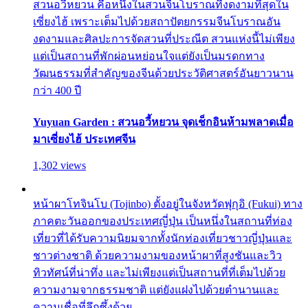
สวนอวี้หยวน คือหนึ่งในสวนจีนโบราณที่งดงามที่สุดใน
เซี่ยงไฮ้ เพราะเต็มไปด้วยสถาปัตยกรรมจีนโบราณอัน
งดงามและศิลปะการจัดสวนที่ประณีต สวนแห่งนี้ไม่เพียง
แต่เป็นสถานที่พักผ่อนหย่อนใจแต่ยังเป็นมรดกทาง
วัฒนธรรมที่สำคัญของจีนด้วยประวัติศาสตร์อันยาวนาน
กว่า 400 ปี
Yuyuan Garden : สวนอวี้หยวน จุดเช็กอินห้ามพลาดเมื่อ
มาเซี่ยงไฮ้ ประเทศจีน
1,302 views
หน้าผาโทจินโบ (Tojinbo) ตั้งอยู่ในจังหวัดฟุกุอิ (Fukui) ทาง
ภาคตะวันออกของประเทศญี่ปุ่น เป็นหนึ่งในสถานที่ท่อง
เที่ยวที่ได้รับความนิยมจากทั้งนักท่องเที่ยวชาวญี่ปุ่นและ
ชาวต่างชาติ ด้วยความงามของหน้าผาที่สูงชันและวิว
ทิวทัศน์ที่น่าทึ่ง และไม่เพียงแต่เป็นสถานที่ที่เต็มไปด้วย
ความงามจากธรรมชาติ แต่ยังแฝงไปด้วยตำนานและ
ความเชื่อที่ลึกซึ้งด้วย