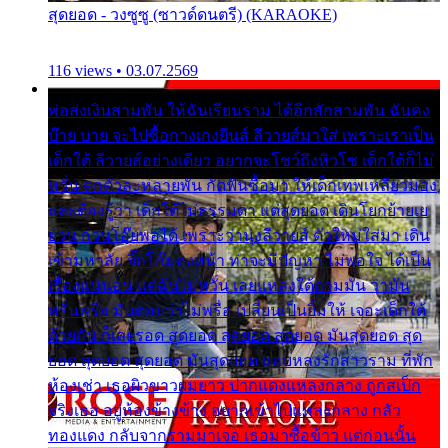
สุดยอด - วงซูซู (ซาวด์ดนตรี) (KARAOKE)
116 views • 03.07.2569
พ่อส่งเงินสามพัน ให้ฉันเรียนราม ได้อีกสักสามพัน ฉันคง
บ๊าย บาย จะไปซื้อกางเกงยีนส์ ลีวายส์มาใส่ เพราะเราเป็น
เด็กใต้ ลีวายส์อย่างเดียว อยากจะโชว์ถึงหิวโซ เด็กใต้ก็ไม่
หวั่น ตกตัวละหลายพัน กัดฟันซื้อมา ให้เด็กเทพเหลียวมอง
และต้องรู้ว่า เด็กใต้ไม่ธรรมดา แต่สุดยอด เดินโยกย้ายเย
ยวน กวนโอ๊ยพอได้ เพราะว่านุ่งลีวายส์ ตัวใหม่ใส่มา เดิน
เข้ามหาลัย จิ๊กโก๊มองหน้า ท่าจะมีปัญหา ไม่พอใจ ได้เป็น
เรื่องแน่นอน แต่ฉันไม่หวั่น เลยแหลงใต้ถามมัน ว่ามัน
พรั่นพรือ มันตอบว่าไม่พรื่อ เปลี่ยนเป็นยิ้มให้ เจอะเด็กใต้
ด้วยกัน ก็เลยรอด สุดยอด สุดยอด สุดยอด มันสุดยอด สุด
ยอด สุดยอด สุดยอด มันสุดยอด แอบหลงรักสาวราม ที่พัก
ห้องเช่า เธอผิวขาวผมยาว ปากแดงแหลงกลาง ถูกสเป็ก
จริงเธอ อยู่ห้องข้างข้าง อยากเข้าไปแหลงกลาง กลัว
ทองแดง กลับจากรามมาเจอ เธอมาซื้อข้าว แต่ก่อนนั้น