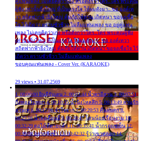
คู่แฟนเพลง ไม่เคยคิดว่าเก่ง หรือดังกว่าใคร..ใคร พระคุณ
ผู้ฟัง เท่านั้นยิ่งใหญ่ ที่เป็นแรงใจ ให้ผมดังมา.. ขอ องค์เท
วา สถิตฟากฟ้ายิ่งใหญ่ คุ้มภัยให้ท่าน เถิดหนา ขอจงเชื่อ
ใจ ไว้เถิดว่า ตราบชั่วชีวา ไม่ลืมแฟนเพลง ขอ อยู่คู่แฟน
เพลง ไม่เคยคิดว่าเก่ง หรือดังกว่าใคร..ใคร พระคุณผู้ฟัง
เท่านั้นยิ่งใหญ่ ที่เป็นแรงใจ ให้ผมดังมา.. ขอ องค์เทวา
สถิตฟากฟ้ายิ่งใหญ่ คุ้มภัยให้ท่าน เถิดหนา ขอจงเชื่อใจ ไว้
เถิดว่า ตราบชั่วชีวา ไม่ลืมแฟนเพลง
ขอบคุณแฟนเพลง - Cover Ver. (KARAOKE)
29 views • 31.07.2569
1. 00:00:00 ยินดีรับเดน 2. 00:03:44 น้ำตาอีสาน 3. 00:07:51
กิ่งทองใบหยก 4. 00:10:35 น้ำนิ่งไหลลึก 5. 00:13:49 ลานรัก
ลานเท 6. 00:17:06 จำใจจาก 7. 00:20:53 คืนฝนตก 8.
00:25:16 น้ำลงเดือนยี่ 9. 00:28:47 โสนน้อยเรือนงาม 10.
00:32:29 ตอไม้ที่ตายแล้ว 11. 00:35:41 น้ำกรดแช่เย็น 12.
00:39:08 อยากฟังซ้ำ 13. 00:42:32 รู้ว่าเขาหลอก 14.