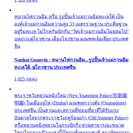
หนานไห่กวนอิม หรือ รูปปั้นเจ้าแม่กวนอิมทะเลใต้ เป็น
องค์เจ้าแม่กวนอิมความสูง 33 เมตรรวมฐาน ประดิษฐาน
อยู่ริมทะเล ไม่ไกลกันนักกับ “วัดเจ้าแม่กวนอิมไม่ยอมไป”
บนเกาะผู่โถวซาน เมืองโจวซาน มณฑลเจ้อเจียง ประเทศ
จีน
Nanhai Guanyin : หนานไห่กวนอิม...รูปปั้นเจ้าแม่กวนอิม
ทะเลใต้, ผู่โถวซาน ประเทศจีน
1,025 views
พระราชวังหยวนหมิงใหม่ (New Yuanming Palace/宮新園
明園) ในเมืองจูไห่ (Zhuhai) มณฑลกวางตุ้ง (Quangdong)
ประเทศจีน เป็นสวนและสถานที่ท่องเที่ยวที่ได้รับแรง
บันดาลใจจากพระราชวังฤดูร้อนเก่า (Old Summer Palace)
หรือหยวนหมิงหยวนในกรุงปักกิ่ง สวนสาธารณะขนาด
ใหญ่ใจกลางเมืองแห่งนี้มีครบทั้งธรรมชาติ สถาปัตยกรรม