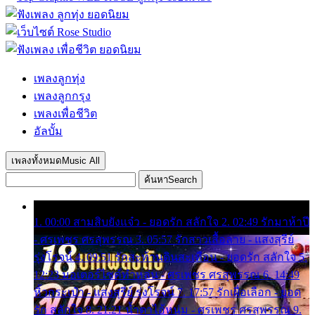
เพลงลูกทุ่ง
เพลงลูกกรุง
เพลงเพื่อชีวิต
อัลบั้ม
เพลงทั้งหมด
Music All
ค้นหา
Search
1. 00:00 สามสิบยังแจ๋ว - ยอดรัก สลักใจ 2. 02:49 รักมาห้าปี
- ศรเพชร ศรสุพรรณ 3. 05:57 รักสาวเสื้อลาย - แสงสุรีย์
รุ่งโรจน์ 4. 09:51 รักสะท้านดินสะเทือน - ยอดรัก สลักใจ 5.
12:23 มอเตอร์ไซค์ทำหล่น - ศรเพชร ศรสุพรรณ 6. 14:49
หิ้วกระเป๋า - แสงสุรีย์ รุ่งโรจน์ 7. 17:57 รักเผื่อเลือก - ยอด
รัก สลักใจ 8. 21:21 น้ำตาไอ้หนุ่ม - ศรเพชร ศรสุพรรณ 9.