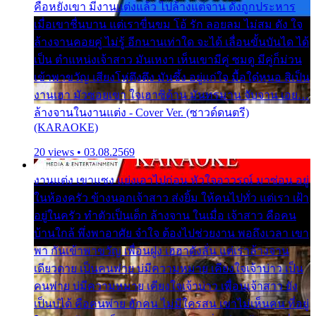
คือหยังเขา มีงานแต่งแล้ว ไปล้างแต่จาน ดั่งถูกประหาร
เมื่อเขาชื่นบาน แต่เราขื่นขม โอ้ รัก ลอยลม ไม่สม ดัง ใจ
ล้างจานคอยคู่ ไม่รู้ อีกนานเท่าใด จะได้ เลื่อนขั้นบันได ได้
เป็น ตำแหน่งเจ้าสาว มันเหงา เห็นเขามีคู่ ซมดู มีคู่ก็ม่วน
เข้าพาขวัญ เสียงโห่ตึงตึง มันซึ้ง อยู่แก่ใจ มื้อใด๋หนอ สิเป็น
งานเฮา มัวซอยเขา ใจเฮาซิด้าน มันทรมาน จับจาน เอย…
ล้างจานในงานแต่ง - Cover Ver. (ซาวด์ดนตรี)
(KARAOKE)
20 views • 03.08.2569
งานแต่ง เขาแซง แย่งเอาไปก่อน หัวใจอาวรณ์ มาซ่อน อยู่
ในห้องครัว ข้างนอกเจ้าสาว ส่งยิ้ม ให้คนไปทั่ว แต่เรา เฝ้า
อยู่ในครัว ทำตัวเป็นเด็ก ล้างจาน ในเมื่อ เจ้าสาว คือคน
บ้านใกล้ พึ่งพาอาศัย จำใจ ต้องไปช่วยงาน พอถึงเวลา เขา
พา กันเข้าพาขวัญ เพื่อนฝูง เฮฮาดังลั่น แต่เราล้างจาน
เดียวดาย เป็นคนพ่าย บ่มีความหมาย เคียงใจเจ้าบ่าว เป็น
คนพ่าย บ่มีความหมาย เคียงใจเจ้าบ่าว เพื่อนเจ้าสาว ยัง
เป็นบ่ได้ คือคนพ่าย ฮักคน ไม่มีใครสน เขาไม่เห็นคน ที่อยู่