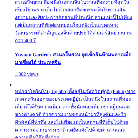
สวนอวี้หยวน คือหนึ่งในสวนจีนโบราณที่งดงามที่สุดใน
เซี่ยงไฮ้ เพราะเต็มไปด้วยสถาปัตยกรรมจีนโบราณอัน
งดงามและศิลปะการจัดสวนที่ประณีต สวนแห่งนี้ไม่เพียง
แต่เป็นสถานที่พักผ่อนหย่อนใจแต่ยังเป็นมรดกทาง
วัฒนธรรมที่สำคัญของจีนด้วยประวัติศาสตร์อันยาวนาน
กว่า 400 ปี
Yuyuan Garden : สวนอวี้หยวน จุดเช็กอินห้ามพลาดเมื่อ
มาเซี่ยงไฮ้ ประเทศจีน
1,302 views
หน้าผาโทจินโบ (Tojinbo) ตั้งอยู่ในจังหวัดฟุกุอิ (Fukui) ทาง
ภาคตะวันออกของประเทศญี่ปุ่น เป็นหนึ่งในสถานที่ท่อง
เที่ยวที่ได้รับความนิยมจากทั้งนักท่องเที่ยวชาวญี่ปุ่นและ
ชาวต่างชาติ ด้วยความงามของหน้าผาที่สูงชันและวิว
ทิวทัศน์ที่น่าทึ่ง และไม่เพียงแต่เป็นสถานที่ที่เต็มไปด้วย
ความงามจากธรรมชาติ แต่ยังแฝงไปด้วยตำนานและ
ความเชื่อที่ลึกซึ้งด้วย