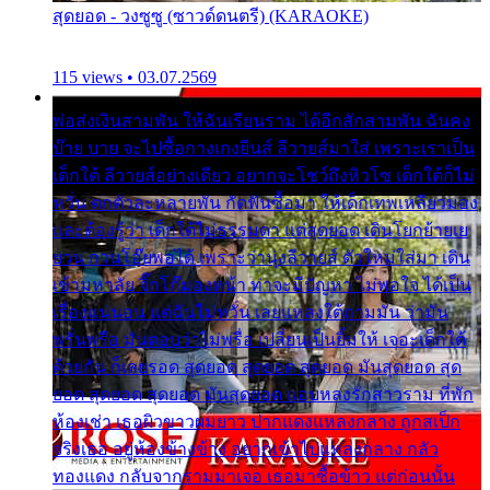
สุดยอด - วงซูซู (ซาวด์ดนตรี) (KARAOKE)
115 views • 03.07.2569
พ่อส่งเงินสามพัน ให้ฉันเรียนราม ได้อีกสักสามพัน ฉันคง
บ๊าย บาย จะไปซื้อกางเกงยีนส์ ลีวายส์มาใส่ เพราะเราเป็น
เด็กใต้ ลีวายส์อย่างเดียว อยากจะโชว์ถึงหิวโซ เด็กใต้ก็ไม่
หวั่น ตกตัวละหลายพัน กัดฟันซื้อมา ให้เด็กเทพเหลียวมอง
และต้องรู้ว่า เด็กใต้ไม่ธรรมดา แต่สุดยอด เดินโยกย้ายเย
ยวน กวนโอ๊ยพอได้ เพราะว่านุ่งลีวายส์ ตัวใหม่ใส่มา เดิน
เข้ามหาลัย จิ๊กโก๊มองหน้า ท่าจะมีปัญหา ไม่พอใจ ได้เป็น
เรื่องแน่นอน แต่ฉันไม่หวั่น เลยแหลงใต้ถามมัน ว่ามัน
พรั่นพรือ มันตอบว่าไม่พรื่อ เปลี่ยนเป็นยิ้มให้ เจอะเด็กใต้
ด้วยกัน ก็เลยรอด สุดยอด สุดยอด สุดยอด มันสุดยอด สุด
ยอด สุดยอด สุดยอด มันสุดยอด แอบหลงรักสาวราม ที่พัก
ห้องเช่า เธอผิวขาวผมยาว ปากแดงแหลงกลาง ถูกสเป็ก
จริงเธอ อยู่ห้องข้างข้าง อยากเข้าไปแหลงกลาง กลัว
ทองแดง กลับจากรามมาเจอ เธอมาซื้อข้าว แต่ก่อนนั้น