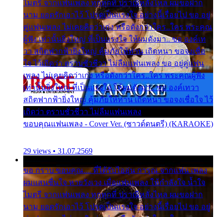
ไมตรี จากแฟนเพลง ทุกทุกที่ ปราณีหลั่งไหล ผมขอฝาก
นาม ยอดรักเอาไว้ โปรดเป็นแรงใจ อย่างนี้เรื่อยไป ขอ อยู่
คู่แฟนเพลง ไม่เคยคิดว่าเก่ง หรือดังกว่าใคร..ใคร พระคุณ
ผู้ฟัง เท่านั้นยิ่งใหญ่ ที่เป็นแรงใจ ให้ผมดังมา.. ขอ องค์เท
วา สถิตฟากฟ้ายิ่งใหญ่ คุ้มภัยให้ท่าน เถิดหนา ขอจงเชื่อ
ใจ ไว้เถิดว่า ตราบชั่วชีวา ไม่ลืมแฟนเพลง ขอ อยู่คู่แฟน
เพลง ไม่เคยคิดว่าเก่ง หรือดังกว่าใคร..ใคร พระคุณผู้ฟัง
เท่านั้นยิ่งใหญ่ ที่เป็นแรงใจ ให้ผมดังมา.. ขอ องค์เทวา
สถิตฟากฟ้ายิ่งใหญ่ คุ้มภัยให้ท่าน เถิดหนา ขอจงเชื่อใจ ไว้
เถิดว่า ตราบชั่วชีวา ไม่ลืมแฟนเพลง
ขอบคุณแฟนเพลง - Cover Ver. (ซาวด์ดนตรี) (KARAOKE)
29 views • 31.07.2569
ขอ กราบ ขอบคุณ.... ที่ได้รับไออุ่น การุณ จากแฟน เพลง
ผมแสนชื่นใจ หายวังเวง เมื่อแฟนเพลง ให้กำลังใจ น้ำใจ
ไมตรี จากแฟนเพลง ทุกทุกที่ ปราณีหลั่งไหล ผมขอฝาก
นาม ยอดรักเอาไว้ โปรดเป็นแรงใจ อย่างนี้เรื่อยไป ขอ อยู่