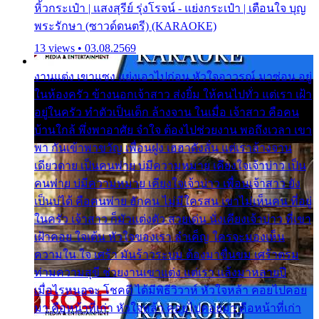
หิ้วกระเป๋า | แสงสุรีย์ รุ่งโรจน์ - แย่งกระเป๋า | เตือนใจ บุญ
พระรักษา (ซาวด์ดนตรี) (KARAOKE)
13 views • 03.08.2569
งานแต่ง เขาแซง แย่งเอาไปก่อน หัวใจอาวรณ์ มาซ่อน อยู่
ในห้องครัว ข้างนอกเจ้าสาว ส่งยิ้ม ให้คนไปทั่ว แต่เรา เฝ้า
อยู่ในครัว ทำตัวเป็นเด็ก ล้างจาน ในเมื่อ เจ้าสาว คือคน
บ้านใกล้ พึ่งพาอาศัย จำใจ ต้องไปช่วยงาน พอถึงเวลา เขา
พา กันเข้าพาขวัญ เพื่อนฝูง เฮฮาดังลั่น แต่เราล้างจาน
เดียวดาย เป็นคนพ่าย บ่มีความหมาย เคียงใจเจ้าบ่าว เป็น
คนพ่าย บ่มีความหมาย เคียงใจเจ้าบ่าว เพื่อนเจ้าสาว ยัง
เป็นบ่ได้ คือคนพ่าย ฮักคน ไม่มีใครสน เขาไม่เห็นคน ที่อยู่
ในครัว เจ้าสาว ก็มัวแต่งตัว สวยเด่น นั่งเคียงเจ้าบ่าว ที่เขา
เฝ้าคอย ใจเต้น หัวใจของเรา ลำเค็ญ ใครจะมองเห็น
ความใน ใจ เศร้า มันร้าวระบม ต้องมาขื่นขม เศร้าตรม
ท่ามความสุขี ช่วยงานเขาแต่ง แต่เรา แล้งมาหลายปี
เมื่อไรหนอจะ โชคดี ได้มีพิธีวิวาห์ หัวใจหล้า คอยไปคอย
มา คือหน้าที่เก่า หัวใจหล้า คอยไปคอยมา คือหน้าที่เก่า