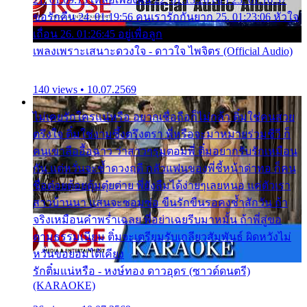
ขอรักคืน 24. 01:19:56 คนเรารักกันยาก 25. 01:23:06 หัวใจ
เถื่อน 26. 01:26:45 อยู่เพื่อลูก
เพลงเพราะเสนาะดวงใจ - ดาวใจ ไพจิตร (Official Audio)
140 views • 10.07.2569
ไม่เคยรักใครแน่หรือ อยากเชื่อถือก็ไม่กล้า ติ๋มใช่คนสวย
ตรึงใจ ติ๋มใช่งามซึ้งตรึงตรา พี่หรือจะมาหมายร่วมชีวี ก็
คนเขาลืออื้อฉาว ว่าสาวๆรุมตอมพี่ ติ๋มอยากรับรักเหมือน
กัน แต่หวั่นจะช้ำดวงฤดี กลัวแฟนของพี่ชี้หน้าด่าทอ ก็คน
ชื่อต๋อยต้อยตุ้มตุ๋ยต่าย พี่ยังลืมได้ง่ายๆเลยหนอ แค่ตัวเรา
สาวบ้านนา แสนจะซอมซ่อ ขืนรักขืนรอคงช้ำสักวัน ถ้า
จริงเหมือนคำพร่ำเฉลย พี่อย่าเฉยรีบมาหมั้น ถ้าพี่สู่ขอ
ตามธรรมเนียม ติ๋มจะเตรียมรับเกลียวสัมพันธ์ ผิดหวังไม่
หวั่นขอยอมได้เคียง
รักติ๋มแน่หรือ - หงษ์ทอง ดาวอุดร (ซาวด์ดนตรี)
(KARAOKE)