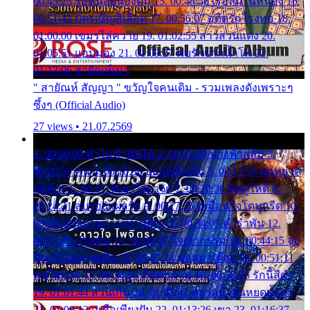
00:45:25 รอหน่อยน้องติ๋ม 15. 00:48:56 เรือล่มในหนอง 16.
00:51:43 บัตรเชิญสีเลือด 17. 00:56:07 อดีตรักโรงทอ 18.
01:00:00 เขมรไล่ควาย 19. 01:02:55 สาวสวนแตง 20.
01:05:51 แอบมอง 21. 01:09:27 พบรักปากน้ำโพ 22.
01:13:06 สายัณห์เมา
" สายัณห์ สัญญา " ขวัญใจคนเดิม - รวมเพลงดังเพราะๆ
ซึ้งๆ (Official Audio)
27 views • 21.07.2569
1. 00:00:00 ทำไมทำฉันได้ 2. 00:03:20 นางฟ้าสลัม 3.
00:06:50 คน 4. 00:10:36 บุญเหลือเกิน 5. 00:13:58 ฝนหยาด
สุดท้าย 6. 00:17:30 ยาใจยาจก 7. 00:20:30 คิดดูให้ดี 8.
00:24:21 ลบรอยแผลรัก 9. 00:27:35 เหมือนใจโดนกรีด 10.
00:30:54 ขบวนการเปาเปียว 11. 00:34:05 คำรำพัน 12.
00:37:20 ปาหนัน 13. 00:40:37 ใจเจ้ากรรม 14. 00:44:15 จูบ
ฉันแล้วจงตายเสีย 15. 00:47:24 ขอสูมาเต๊อะ 16. 00:51:11
คนใจมาร 17. 00:54:50 คืนทรมาน 18. 00:58:25 รักนี้สีดำ
19. 01:01:44 ส่วนเกิน 20. 01:05:42 หยาดน้ำฝนหยดน้ำตา
21. 01:09:13 เหลือเพียงฝัน 22. 01:13:26 เขา 23. 01:16:37