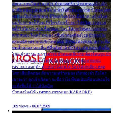
ออเซาะจนใจเบา สงสาร บัวทองเศร้า น้ำตาคลอเบ้า เฝ้า
อาลัย หนุ่มรูปหล่อหนีไกล หัวใจบัวทองระรวย บัวทองโศก
เพราะเป็นโรครักจาง ชีวิตเคว้งคว้าง เมื่อรักห่างร้างไกล
แม่ก็บอก พ่อก็สั่งจะรักใครสักครั้ง อย่าไปหวังความรวย
พลั้งไปใครจะช่วย ซื้อเปลมาไกว ให้ลูกบัวทอง เวรกรรม
ตามสนอง จึงเศร้าหมอง กลีบบัวทองต้องโรย บัวทองไม่
ตระหนัก เพราะไม่รักโคลนตม บัวทองท้องกลม เพราะลืม
ตมน้ำคลอง หลงลิ้น ที่สิ้นสัตย์ เจ้าจึงไม่ระมัด หลงกลิ่นลิ้น
โชย คำหวาน เขาวาดโรย บัวทองกลีบโรย ต้องร้อนรุม บัว
มาบานก่อนตูม ดุจไฟสุมร้อนรุมอุรา บัวทองผ่ายผอม
เพราะตรอมฤทัย ข้าวปลาไม่สนใจ ร้องไห้ลูกเดียว หยุด
โศก เสียเถิดทอง พักความเศร้าหมอง เถิดทองจ๋า ถึงใคร
เขาจะว่า ลูกเจ้าเกิดมา จะชื่อว่าไง พี่ขอเป็นเพื่อนปลอบใจ
จะตั้งชื่อให้ ว่าไอ้บังเอิญ
บัวทองร้องไห้ - เทพพร เพชรอุบล(KARAOKE)
109 views • 06.07.2569