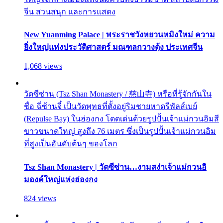
จีน สวนสนุก และการแสดง
New Yuanming Palace | พระราชวังหยวนหมิงใหม่ ความ
ยิ่งใหญ่แห่งประวัติศาสตร์ มณฑลกวางตุ้ง ประเทศจีน
1,068 views
วัดซีซ่าน (Tsz Shan Monastery / 慈山寺) หรือที่รู้จักกันใน
ชื่อ ฉี่ซ้านจี๋ เป็นวัดพุทธที่ตั้งอยู่ริมชายหาดรีพัลส์เบย์
(Repulse Bay) ในฮ่องกง โดดเด่นด้วยรูปปั้นเจ้าแม่กวนอิมสี
ขาวขนาดใหญ่ สูงถึง 76 เมตร ซึ่งเป็นรูปปั้นเจ้าแม่กวนอิม
ที่สูงเป็นอันดับต้นๆ ของโลก
Tsz Shan Monastery | วัดซีซ่าน…งามสง่าเจ้าแม่กวนอิ
มองค์ใหญ่แห่งฮ่องกง
824 views