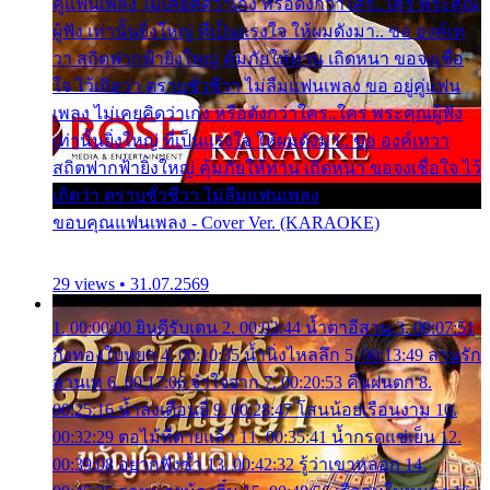
คู่แฟนเพลง ไม่เคยคิดว่าเก่ง หรือดังกว่าใคร..ใคร พระคุณ
ผู้ฟัง เท่านั้นยิ่งใหญ่ ที่เป็นแรงใจ ให้ผมดังมา.. ขอ องค์เท
วา สถิตฟากฟ้ายิ่งใหญ่ คุ้มภัยให้ท่าน เถิดหนา ขอจงเชื่อ
ใจ ไว้เถิดว่า ตราบชั่วชีวา ไม่ลืมแฟนเพลง ขอ อยู่คู่แฟน
เพลง ไม่เคยคิดว่าเก่ง หรือดังกว่าใคร..ใคร พระคุณผู้ฟัง
เท่านั้นยิ่งใหญ่ ที่เป็นแรงใจ ให้ผมดังมา.. ขอ องค์เทวา
สถิตฟากฟ้ายิ่งใหญ่ คุ้มภัยให้ท่าน เถิดหนา ขอจงเชื่อใจ ไว้
เถิดว่า ตราบชั่วชีวา ไม่ลืมแฟนเพลง
ขอบคุณแฟนเพลง - Cover Ver. (KARAOKE)
29 views • 31.07.2569
1. 00:00:00 ยินดีรับเดน 2. 00:03:44 น้ำตาอีสาน 3. 00:07:51
กิ่งทองใบหยก 4. 00:10:35 น้ำนิ่งไหลลึก 5. 00:13:49 ลานรัก
ลานเท 6. 00:17:06 จำใจจาก 7. 00:20:53 คืนฝนตก 8.
00:25:16 น้ำลงเดือนยี่ 9. 00:28:47 โสนน้อยเรือนงาม 10.
00:32:29 ตอไม้ที่ตายแล้ว 11. 00:35:41 น้ำกรดแช่เย็น 12.
00:39:08 อยากฟังซ้ำ 13. 00:42:32 รู้ว่าเขาหลอก 14.