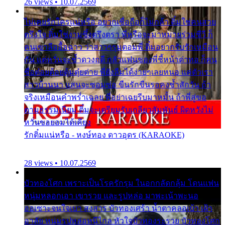
26 views • 10.07.2569
ไม่เคยรักใครแน่หรือ อยากเชื่อถือก็ไม่กล้า ติ๋มใช่คนสวย
ตรึงใจ ติ๋มใช่งามซึ้งตรึงตรา พี่หรือจะมาหมายร่วมชีวี ก็
คนเขาลืออื้อฉาว ว่าสาวๆรุมตอมพี่ ติ๋มอยากรับรักเหมือน
กัน แต่หวั่นจะช้ำดวงฤดี กลัวแฟนของพี่ชี้หน้าด่าทอ ก็คน
ชื่อต๋อยต้อยตุ้มตุ๋ยต่าย พี่ยังลืมได้ง่ายๆเลยหนอ แค่ตัวเรา
สาวบ้านนา แสนจะซอมซ่อ ขืนรักขืนรอคงช้ำสักวัน ถ้า
จริงเหมือนคำพร่ำเฉลย พี่อย่าเฉยรีบมาหมั้น ถ้าพี่สู่ขอ
ตามธรรมเนียม ติ๋มจะเตรียมรับเกลียวสัมพันธ์ ผิดหวังไม่
หวั่นขอยอมได้เคียง
รักติ๋มแน่หรือ - หงษ์ทอง ดาวอุดร (KARAOKE)
28 views • 10.07.2569
บัวทองโศก เพราะเป็นโรครักรุม ในอกกลัดกลุ้ม โดนแฟน
หนุ่มหลอกเอา เขารวย และรูปหล่อ มาพะเน้าพะนอ
ออเซาะจนใจเบา สงสาร บัวทองเศร้า น้ำตาคลอเบ้า เฝ้า
อาลัย หนุ่มรูปหล่อหนีไกล หัวใจบัวทองระรวย บัวทองโศก