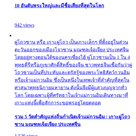
10 อันดับพระใหญ่และมีชื่อเสียงที่สุดในโลก
942 views
ผู่โถวซาน หรือ เกาะผู่โถว เป็นเกาะเล็กๆ ที่ตั้งอยู่ในส่วน
ตะวันออกของเมืองโจวซาน มณฑลเจ้อเจียง ประเทศจีน
โดยอยู่ทางตอนใต้ของนครเซี่ยงไฮ้ ผู่โถวซานเป็น 1 ใน 4
พุทธคีรีหรือภูเขาศักดิ์สิทธิ์ของจีน ชาวพุทธจีนเชื่อกันว่าผู่
โถวซานเป็นที่ประทับและตรัสรู้ของพระโพธิสัตว์กวนอิม
หรือเจ้าแม่กวนอิม ซึ่งเป็นหนึ่งในเทพเจ้าที่สำคัญที่สุดใน
ศาสนาพุทธนิกายมหายาน ดังนั้นจึงมีผู้แสวงบุญจากทั่ว
โลก โดยเฉพาะผู้ที่ศรัทธาในเจ้าแม่กวนอิมเดินทางมาที่
เกาะแห่งนี้เพื่อสักการะขอพรอยู่โดยตลอด
รวม 5 วัดสำคัญแห่งถิ่นกำเนิดเจ้าแม่กวนอิม | เกาะผู่โถว
ซาน มณฑลเจ้อเจียง ประเทศจีน
1,526 views