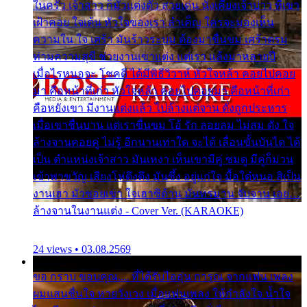
ในครัว เจ้าสาว ก็มัวแต่งตัว สวยเด่น นั่งเคียงเจ้าบ่าว ที่เขา
เฝ้าคอย ใจเต้น หัวใจของเรา ลำเค็ญ ใครจะมองเห็น
ความใน ใจ เศร้า มันร้าวระบม ต้องมาขื่นขม เศร้าตรม
ท่ามความสุขี ช่วยงานเขาแต่ง แต่เรา แล้งมาหลายปี
เมื่อไรหนอจะ โชคดี ได้มีพิธีวิวาห์ หัวใจหล้า คอยไปคอย
มา คือหน้าที่เก่า หัวใจหล้า คอยไปคอยมา คือหน้าที่เก่า
คือหยังเขา มีงานแต่งแล้ว ไปล้างแต่จาน ดั่งถูกประหาร
เมื่อเขาชื่นบาน แต่เราขื่นขม โอ้ รัก ลอยลม ไม่สม ดัง ใจ
ล้างจานคอยคู่ ไม่รู้ อีกนานเท่าใด จะได้ เลื่อนขั้นบันได ได้
เป็น ตำแหน่งเจ้าสาว มันเหงา เห็นเขามีคู่ ซมดู มีคู่ก็ม่วน
เข้าพาขวัญ เสียงโห่ตึงตึง มันซึ้ง อยู่แก่ใจ มื้อใด๋หนอ สิเป็น
งานเฮา มัวซอยเขา ใจเฮาซิด้าน มันทรมาน จับจาน เอย…
ล้างจานในงานแต่ง - Cover Ver. (KARAOKE)
24 views • 03.08.2569
ขอ กราบ ขอบคุณ.... ที่ได้รับไออุ่น การุณ จากแฟน เพลง
ผมแสนชื่นใจ หายวังเวง เมื่อแฟนเพลง ให้กำลังใจ น้ำใจ