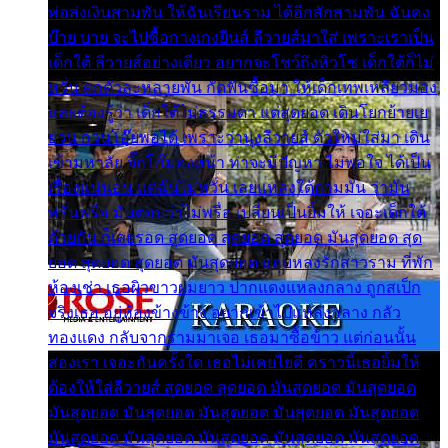
พ่อส่งเงินสามพัน ให้ฉันเรียนราม ได้อีกสักสามพัน ฉันคง
บ๊าย บาย จะไปซื้อกางเกงยีนส์ ลีวายส์มาใส่ เพราะเราเป็น
เด็กใต้ ลีวายส์อย่างเดียว อยากจะโชว์ถึงหิวโซ เด็กใต้ก็ไม่
หวั่น ตกตัวละหลายพัน กัดฟันซื้อมา ให้เด็กเทพเหลียวมอง
และต้องรู้ว่า เด็กใต้ไม่ธรรมดา แต่สุดยอด เดินโยกย้ายเย
ยวน กวนโอ๊ยพอได้ เพราะว่านุ่งลีวายส์ ตัวใหม่ใส่มา เดิน
เข้ามหาลัย จิ๊กโก๊มองหน้า ท่าจะมีปัญหา ไม่พอใจ ได้เป็น
เรื่องแน่นอน แต่ฉันไม่หวั่น เลยแหลงใต้ถามมัน ว่ามัน
พรั่นพรือ มันตอบว่าไม่พรื่อ เปลี่ยนเป็นยิ้มให้ เจอะเด็กใต้
ด้วยกัน ก็เลยรอด สุดยอด สุดยอด สุดยอด มันสุดยอด สุด
ยอด สุดยอด สุดยอด มันสุดยอด แอบหลงรักสาวราม ที่พัก
ห้องเช่า เธอผิวขาวผมยาว ปากแดงแหลงกลาง ถูกสเป็ก
จริงเธอ อยู่ห้องข้างข้าง อยากเข้าไปแหลงกลาง กลัว
ทองแดง กลับจากรามมาเจอ เธอมาซื้อข้าว แต่ก่อนนั้น
สองเรา เจอะกันครั้งใด เธอไม่เคยไยดี คราวนี้เธอยิ้มให้
ต้องให้ใส่ลีวายส์ สุดยอด สุดยอด มันสุดยอด มันสุดยอด
มันสุดยอด มันสุดยอด มันสุดยอด มันสุดยอด มันสุดยอด
มันสุดยอด มันสุดยอด มันสุดยอด มันสุดยอด มันสุดยอด