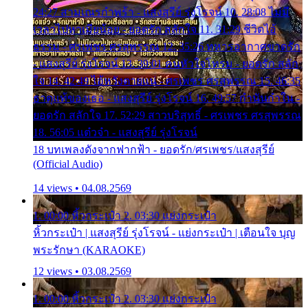
24:27 สามเณรกำพร้า - แสงสุรีย์ รุ่งโรจน์ 10. 28:08 ไม่มี
เวลาไปหาเมียน้อย - ยอดรัก สลักใจ 11. 31:29 ชีวิตไอ้
ธรรม - ศรเพชร ศรสุพรรณ 12. 35:26 ทหารอากาศขาดรัก
- แสงสุรีย์ รุ่งโรจน์ 13. 39:01 คนหัวใจโทรม - ยอดรัก สลัก
ใจ 14. 42:49 ไอ้หวังตายแน่ - ศรเพชร ศรสุพรรณ 15. 46:35
ธาตุแท้ของเธอ - แสงสุรีย์ รุ่งโรจน์ 16. 49:57 กำนันกำใน -
ยอดรัก สลักใจ 17. 52:29 สาวบริสุทธิ์ - ศรเพชร ศรสุพรรณ
18. 56:05 แต๋วจ๋า - แสงสุรีย์ รุ่งโรจน์
18 บทเพลงดังจากฟากฟ้า - ยอดรัก/ศรเพชร/แสงสุรีย์
(Official Audio)
14 views • 04.08.2569
1. 00:00 หิ้วกระเป๋า 2. 03:30 แย่งกระเป๋า
หิ้วกระเป๋า | แสงสุรีย์ รุ่งโรจน์ - แย่งกระเป๋า | เตือนใจ บุญ
พระรักษา (KARAOKE)
12 views • 03.08.2569
1. 00:00 หิ้วกระเป๋า 2. 03:30 แย่งกระเป๋า