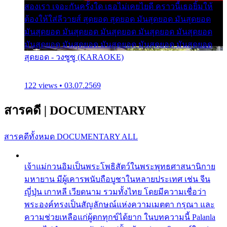
สองเรา เจอะกันครั้งใด เธอไม่เคยไยดี คราวนี้เธอยิ้มให้
ต้องให้ใส่ลีวายส์ สุดยอด สุดยอด มันสุดยอด มันสุดยอด
มันสุดยอด มันสุดยอด มันสุดยอด มันสุดยอด มันสุดยอด
มันสุดยอด มันสุดยอด มันสุดยอด มันสุดยอด มันสุดยอด
สุดยอด - วงซูซู (KARAOKE)
122 views • 03.07.2569
สารคดี
|
DOCUMENTARY
สารคดีทั้งหมด
DOCUMENTARY ALL
เจ้าแม่กวนอิมเป็นพระโพธิสัตว์ในพระพุทธศาสนานิกาย
มหายาน มีผู้เคารพนับถือบูชาในหลายประเทศ เช่น จีน
ญี่ปุ่น เกาหลี เวียดนาม รวมทั้งไทย โดยมีความเชื่อว่า
พระองค์ทรงเป็นสัญลักษณ์แห่งความเมตตา กรุณา และ
ความช่วยเหลือแก่ผู้ตกทุกข์ได้ยาก ในบทความนี้ Palanla