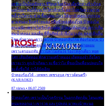
เพราะเป็นโรครักจาง ชีวิตเคว้งคว้าง เมื่อรักห่างร้างไกล
แม่ก็บอก พ่อก็สั่งจะรักใครสักครั้ง อย่าไปหวังความรวย
พลั้งไปใครจะช่วย ซื้อเปลมาไกว ให้ลูกบัวทอง เวรกรรม
ตามสนอง จึงเศร้าหมอง กลีบบัวทองต้องโรย บัวทองไม่
ตระหนัก เพราะไม่รักโคลนตม บัวทองท้องกลม เพราะลืม
ตมน้ำคลอง หลงลิ้น ที่สิ้นสัตย์ เจ้าจึงไม่ระมัด หลงกลิ่นลิ้น
โชย คำหวาน เขาวาดโรย บัวทองกลีบโรย ต้องร้อนรุม บัว
มาบานก่อนตูม ดุจไฟสุมร้อนรุมอุรา บัวทองผ่ายผอม
เพราะตรอมฤทัย ข้าวปลาไม่สนใจ ร้องไห้ลูกเดียว หยุด
โศก เสียเถิดทอง พักความเศร้าหมอง เถิดทองจ๋า ถึงใคร
เขาจะว่า ลูกเจ้าเกิดมา จะชื่อว่าไง พี่ขอเป็นเพื่อนปลอบใจ
จะตั้งชื่อให้ ว่าไอ้บังเอิญ
บัวทองร้องไห้ - เทพพร เพชรอุบล (ซาวด์ดนตรี)
(KARAOKE)
87 views • 06.07.2569
บัวทองโศก เพราะเป็นโรครักรุม ในอกกลัดกลุ้ม โดนแฟน
หนุ่มหลอกเอา เขารวย และรูปหล่อ มาพะเน้าพะนอ