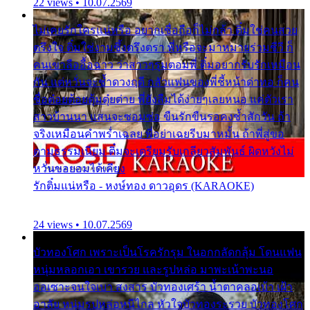
22 views • 10.07.2569
ไม่เคยรักใครแน่หรือ อยากเชื่อถือก็ไม่กล้า ติ๋มใช่คนสวย
ตรึงใจ ติ๋มใช่งามซึ้งตรึงตรา พี่หรือจะมาหมายร่วมชีวี ก็
คนเขาลืออื้อฉาว ว่าสาวๆรุมตอมพี่ ติ๋มอยากรับรักเหมือน
กัน แต่หวั่นจะช้ำดวงฤดี กลัวแฟนของพี่ชี้หน้าด่าทอ ก็คน
ชื่อต๋อยต้อยตุ้มตุ๋ยต่าย พี่ยังลืมได้ง่ายๆเลยหนอ แค่ตัวเรา
สาวบ้านนา แสนจะซอมซ่อ ขืนรักขืนรอคงช้ำสักวัน ถ้า
จริงเหมือนคำพร่ำเฉลย พี่อย่าเฉยรีบมาหมั้น ถ้าพี่สู่ขอ
ตามธรรมเนียม ติ๋มจะเตรียมรับเกลียวสัมพันธ์ ผิดหวังไม่
หวั่นขอยอมได้เคียง
รักติ๋มแน่หรือ - หงษ์ทอง ดาวอุดร (KARAOKE)
24 views • 10.07.2569
บัวทองโศก เพราะเป็นโรครักรุม ในอกกลัดกลุ้ม โดนแฟน
หนุ่มหลอกเอา เขารวย และรูปหล่อ มาพะเน้าพะนอ
ออเซาะจนใจเบา สงสาร บัวทองเศร้า น้ำตาคลอเบ้า เฝ้า
อาลัย หนุ่มรูปหล่อหนีไกล หัวใจบัวทองระรวย บัวทองโศก