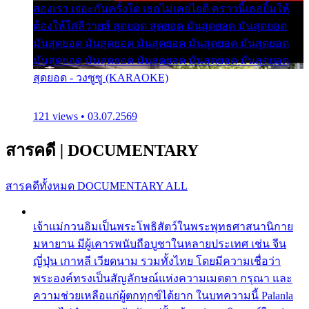
สองเรา เจอะกันครั้งใด เธอไม่เคยไยดี คราวนี้เธอยิ้มให้
ต้องให้ใส่ลีวายส์ สุดยอด สุดยอด มันสุดยอด มันสุดยอด
มันสุดยอด มันสุดยอด มันสุดยอด มันสุดยอด มันสุดยอด
มันสุดยอด มันสุดยอด มันสุดยอด มันสุดยอด มันสุดยอด
สุดยอด - วงซูซู (KARAOKE)
121 views • 03.07.2569
สารคดี
|
DOCUMENTARY
สารคดีทั้งหมด
DOCUMENTARY ALL
เจ้าแม่กวนอิมเป็นพระโพธิสัตว์ในพระพุทธศาสนานิกาย
มหายาน มีผู้เคารพนับถือบูชาในหลายประเทศ เช่น จีน
ญี่ปุ่น เกาหลี เวียดนาม รวมทั้งไทย โดยมีความเชื่อว่า
พระองค์ทรงเป็นสัญลักษณ์แห่งความเมตตา กรุณา และ
ความช่วยเหลือแก่ผู้ตกทุกข์ได้ยาก ในบทความนี้ Palanla