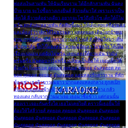
พ่อส่งเงินสามพัน ให้ฉันเรียนราม ได้อีกสักสามพัน ฉันคง
บ๊าย บาย จะไปซื้อกางเกงยีนส์ ลีวายส์มาใส่ เพราะเราเป็น
เด็กใต้ ลีวายส์อย่างเดียว อยากจะโชว์ถึงหิวโซ เด็กใต้ก็ไม่
หวั่น ตกตัวละหลายพัน กัดฟันซื้อมา ให้เด็กเทพเหลียวมอง
และต้องรู้ว่า เด็กใต้ไม่ธรรมดา แต่สุดยอด เดินโยกย้ายเย
ยวน กวนโอ๊ยพอได้ เพราะว่านุ่งลีวายส์ ตัวใหม่ใส่มา เดิน
เข้ามหาลัย จิ๊กโก๊มองหน้า ท่าจะมีปัญหา ไม่พอใจ ได้เป็น
เรื่องแน่นอน แต่ฉันไม่หวั่น เลยแหลงใต้ถามมัน ว่ามัน
พรั่นพรือ มันตอบว่าไม่พรื่อ เปลี่ยนเป็นยิ้มให้ เจอะเด็กใต้
ด้วยกัน ก็เลยรอด สุดยอด สุดยอด สุดยอด มันสุดยอด สุด
ยอด สุดยอด สุดยอด มันสุดยอด แอบหลงรักสาวราม ที่พัก
ห้องเช่า เธอผิวขาวผมยาว ปากแดงแหลงกลาง ถูกสเป็ก
จริงเธอ อยู่ห้องข้างข้าง อยากเข้าไปแหลงกลาง กลัว
ทองแดง กลับจากรามมาเจอ เธอมาซื้อข้าว แต่ก่อนนั้น
สองเรา เจอะกันครั้งใด เธอไม่เคยไยดี คราวนี้เธอยิ้มให้
ต้องให้ใส่ลีวายส์ สุดยอด สุดยอด มันสุดยอด มันสุดยอด
มันสุดยอด มันสุดยอด มันสุดยอด มันสุดยอด มันสุดยอด
มันสุดยอด มันสุดยอด มันสุดยอด มันสุดยอด มันสุดยอด