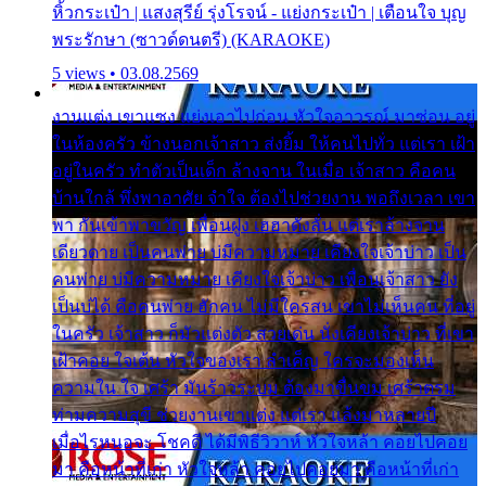
หิ้วกระเป๋า | แสงสุรีย์ รุ่งโรจน์ - แย่งกระเป๋า | เตือนใจ บุญ
พระรักษา (ซาวด์ดนตรี) (KARAOKE)
5 views • 03.08.2569
งานแต่ง เขาแซง แย่งเอาไปก่อน หัวใจอาวรณ์ มาซ่อน อยู่
ในห้องครัว ข้างนอกเจ้าสาว ส่งยิ้ม ให้คนไปทั่ว แต่เรา เฝ้า
อยู่ในครัว ทำตัวเป็นเด็ก ล้างจาน ในเมื่อ เจ้าสาว คือคน
บ้านใกล้ พึ่งพาอาศัย จำใจ ต้องไปช่วยงาน พอถึงเวลา เขา
พา กันเข้าพาขวัญ เพื่อนฝูง เฮฮาดังลั่น แต่เราล้างจาน
เดียวดาย เป็นคนพ่าย บ่มีความหมาย เคียงใจเจ้าบ่าว เป็น
คนพ่าย บ่มีความหมาย เคียงใจเจ้าบ่าว เพื่อนเจ้าสาว ยัง
เป็นบ่ได้ คือคนพ่าย ฮักคน ไม่มีใครสน เขาไม่เห็นคน ที่อยู่
ในครัว เจ้าสาว ก็มัวแต่งตัว สวยเด่น นั่งเคียงเจ้าบ่าว ที่เขา
เฝ้าคอย ใจเต้น หัวใจของเรา ลำเค็ญ ใครจะมองเห็น
ความใน ใจ เศร้า มันร้าวระบม ต้องมาขื่นขม เศร้าตรม
ท่ามความสุขี ช่วยงานเขาแต่ง แต่เรา แล้งมาหลายปี
เมื่อไรหนอจะ โชคดี ได้มีพิธีวิวาห์ หัวใจหล้า คอยไปคอย
มา คือหน้าที่เก่า หัวใจหล้า คอยไปคอยมา คือหน้าที่เก่า