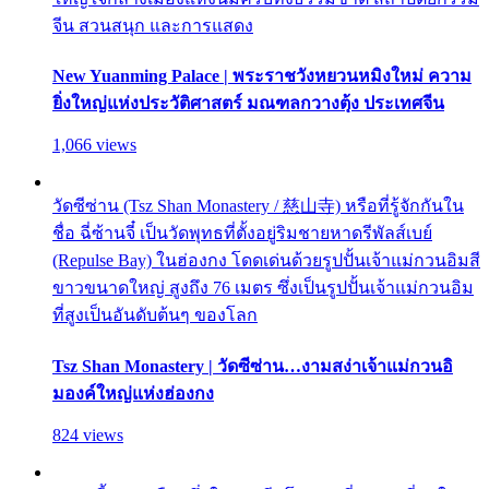
จีน สวนสนุก และการแสดง
New Yuanming Palace | พระราชวังหยวนหมิงใหม่ ความ
ยิ่งใหญ่แห่งประวัติศาสตร์ มณฑลกวางตุ้ง ประเทศจีน
1,066 views
วัดซีซ่าน (Tsz Shan Monastery / 慈山寺) หรือที่รู้จักกันใน
ชื่อ ฉี่ซ้านจี๋ เป็นวัดพุทธที่ตั้งอยู่ริมชายหาดรีพัลส์เบย์
(Repulse Bay) ในฮ่องกง โดดเด่นด้วยรูปปั้นเจ้าแม่กวนอิมสี
ขาวขนาดใหญ่ สูงถึง 76 เมตร ซึ่งเป็นรูปปั้นเจ้าแม่กวนอิม
ที่สูงเป็นอันดับต้นๆ ของโลก
Tsz Shan Monastery | วัดซีซ่าน…งามสง่าเจ้าแม่กวนอิ
มองค์ใหญ่แห่งฮ่องกง
824 views