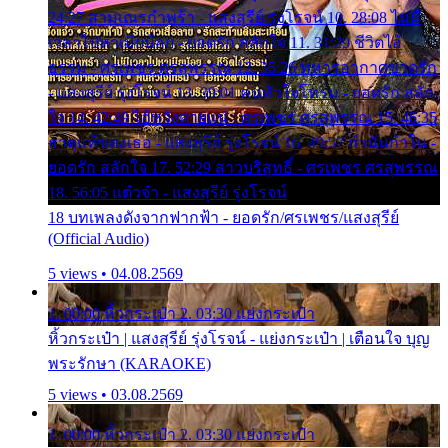
24:27 สามเณรกำพร้า - แสงสุรีย์ รุ่งโรจน์ 10. 28:08 ไม่มี
เวลาไปหาเมียน้อย - ยอดรัก สลักใจ 11. 31:29 ชีวิตไอ้
ธรรม - ศรเพชร ศรสุพรรณ 12. 35:26 ทหารอากาศขาดรัก
- แสงสุรีย์ รุ่งโรจน์ 13. 39:01 คนหัวใจโทรม - ยอดรัก สลัก
ใจ 14. 42:49 ไอ้หวังตายแน่ - ศรเพชร ศรสุพรรณ 15. 46:35
ธาตุแท้ของเธอ - แสงสุรีย์ รุ่งโรจน์ 16. 49:57 กำนันกำใน -
ยอดรัก สลักใจ 17. 52:29 สาวบริสุทธิ์ - ศรเพชร ศรสุพรรณ
18. 56:05 แต๋วจ๋า - แสงสุรีย์ รุ่งโรจน์
18 บทเพลงดังจากฟากฟ้า - ยอดรัก/ศรเพชร/แสงสุรีย์
(Official Audio)
5 views • 04.08.2569
1. 00:00 หิ้วกระเป๋า 2. 03:30 แย่งกระเป๋า
หิ้วกระเป๋า | แสงสุรีย์ รุ่งโรจน์ - แย่งกระเป๋า | เตือนใจ บุญ
พระรักษา (KARAOKE)
5 views • 03.08.2569
1. 00:00 หิ้วกระเป๋า 2. 03:30 แย่งกระเป๋า