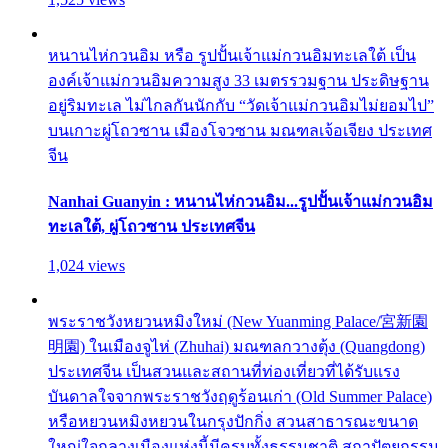
หนานไห่กวนอิม หรือ รูปปั้นเจ้าแม่กวนอิมทะเลใต้ เป็น
องค์เจ้าแม่กวนอิมความสูง 33 เมตรรวมฐาน ประดิษฐาน
อยู่ริมทะเล ไม่ไกลกันนักกับ “วัดเจ้าแม่กวนอิมไม่ยอมไป”
บนเกาะผู่โถวซาน เมืองโจวซาน มณฑลเจ้อเจียง ประเทศ
จีน
Nanhai Guanyin : หนานไห่กวนอิม...รูปปั้นเจ้าแม่กวนอิม
ทะเลใต้, ผู่โถวซาน ประเทศจีน
1,024 views
พระราชวังหยวนหมิงใหม่ (New Yuanming Palace/宮新園
明園) ในเมืองจูไห่ (Zhuhai) มณฑลกวางตุ้ง (Quangdong)
ประเทศจีน เป็นสวนและสถานที่ท่องเที่ยวที่ได้รับแรง
บันดาลใจจากพระราชวังฤดูร้อนเก่า (Old Summer Palace)
หรือหยวนหมิงหยวนในกรุงปักกิ่ง สวนสาธารณะขนาด
ใหญ่ใจกลางเมืองแห่งนี้มีครบทั้งธรรมชาติ สถาปัตยกรรม