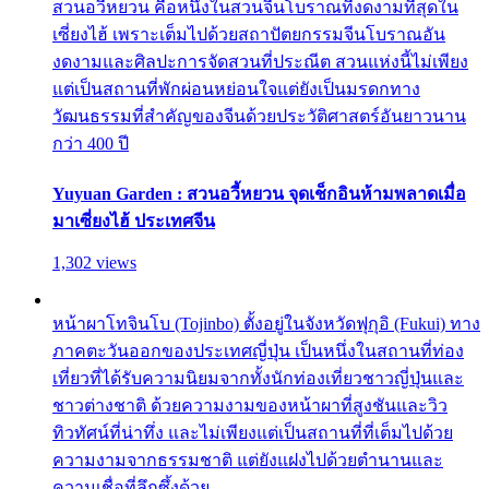
สวนอวี้หยวน คือหนึ่งในสวนจีนโบราณที่งดงามที่สุดใน
เซี่ยงไฮ้ เพราะเต็มไปด้วยสถาปัตยกรรมจีนโบราณอัน
งดงามและศิลปะการจัดสวนที่ประณีต สวนแห่งนี้ไม่เพียง
แต่เป็นสถานที่พักผ่อนหย่อนใจแต่ยังเป็นมรดกทาง
วัฒนธรรมที่สำคัญของจีนด้วยประวัติศาสตร์อันยาวนาน
กว่า 400 ปี
Yuyuan Garden : สวนอวี้หยวน จุดเช็กอินห้ามพลาดเมื่อ
มาเซี่ยงไฮ้ ประเทศจีน
1,302 views
หน้าผาโทจินโบ (Tojinbo) ตั้งอยู่ในจังหวัดฟุกุอิ (Fukui) ทาง
ภาคตะวันออกของประเทศญี่ปุ่น เป็นหนึ่งในสถานที่ท่อง
เที่ยวที่ได้รับความนิยมจากทั้งนักท่องเที่ยวชาวญี่ปุ่นและ
ชาวต่างชาติ ด้วยความงามของหน้าผาที่สูงชันและวิว
ทิวทัศน์ที่น่าทึ่ง และไม่เพียงแต่เป็นสถานที่ที่เต็มไปด้วย
ความงามจากธรรมชาติ แต่ยังแฝงไปด้วยตำนานและ
ความเชื่อที่ลึกซึ้งด้วย