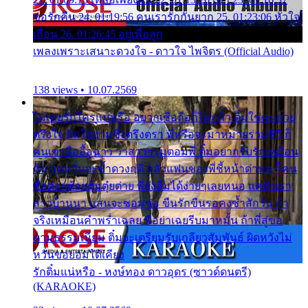
ขอรักคืน 24. 01:19:56 คนเรารักกันยาก 25. 01:23:06 หัวใจ
เถื่อน 26. 01:26:45 อยู่เพื่อลูก
เพลงเพราะเสนาะดวงใจ - ดาวใจ ไพจิตร (Official Audio)
138 views • 10.07.2569
ไม่เคยรักใครแน่หรือ อยากเชื่อถือก็ไม่กล้า ติ๋มใช่คนสวย
ตรึงใจ ติ๋มใช่งามซึ้งตรึงตรา พี่หรือจะมาหมายร่วมชีวี ก็
คนเขาลืออื้อฉาว ว่าสาวๆรุมตอมพี่ ติ๋มอยากรับรักเหมือน
กัน แต่หวั่นจะช้ำดวงฤดี กลัวแฟนของพี่ชี้หน้าด่าทอ ก็คน
ชื่อต๋อยต้อยตุ้มตุ๋ยต่าย พี่ยังลืมได้ง่ายๆเลยหนอ แค่ตัวเรา
สาวบ้านนา แสนจะซอมซ่อ ขืนรักขืนรอคงช้ำสักวัน ถ้า
จริงเหมือนคำพร่ำเฉลย พี่อย่าเฉยรีบมาหมั้น ถ้าพี่สู่ขอ
ตามธรรมเนียม ติ๋มจะเตรียมรับเกลียวสัมพันธ์ ผิดหวังไม่
หวั่นขอยอมได้เคียง
รักติ๋มแน่หรือ - หงษ์ทอง ดาวอุดร (ซาวด์ดนตรี)
(KARAOKE)