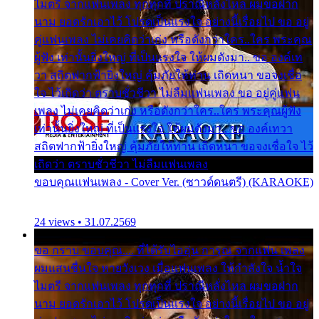
ไมตรี จากแฟนเพลง ทุกทุกที่ ปราณีหลั่งไหล ผมขอฝาก
นาม ยอดรักเอาไว้ โปรดเป็นแรงใจ อย่างนี้เรื่อยไป ขอ อยู่
คู่แฟนเพลง ไม่เคยคิดว่าเก่ง หรือดังกว่าใคร..ใคร พระคุณ
ผู้ฟัง เท่านั้นยิ่งใหญ่ ที่เป็นแรงใจ ให้ผมดังมา.. ขอ องค์เท
วา สถิตฟากฟ้ายิ่งใหญ่ คุ้มภัยให้ท่าน เถิดหนา ขอจงเชื่อ
ใจ ไว้เถิดว่า ตราบชั่วชีวา ไม่ลืมแฟนเพลง ขอ อยู่คู่แฟน
เพลง ไม่เคยคิดว่าเก่ง หรือดังกว่าใคร..ใคร พระคุณผู้ฟัง
เท่านั้นยิ่งใหญ่ ที่เป็นแรงใจ ให้ผมดังมา.. ขอ องค์เทวา
สถิตฟากฟ้ายิ่งใหญ่ คุ้มภัยให้ท่าน เถิดหนา ขอจงเชื่อใจ ไว้
เถิดว่า ตราบชั่วชีวา ไม่ลืมแฟนเพลง
ขอบคุณแฟนเพลง - Cover Ver. (ซาวด์ดนตรี) (KARAOKE)
24 views • 31.07.2569
ขอ กราบ ขอบคุณ.... ที่ได้รับไออุ่น การุณ จากแฟน เพลง
ผมแสนชื่นใจ หายวังเวง เมื่อแฟนเพลง ให้กำลังใจ น้ำใจ
ไมตรี จากแฟนเพลง ทุกทุกที่ ปราณีหลั่งไหล ผมขอฝาก
นาม ยอดรักเอาไว้ โปรดเป็นแรงใจ อย่างนี้เรื่อยไป ขอ อยู่