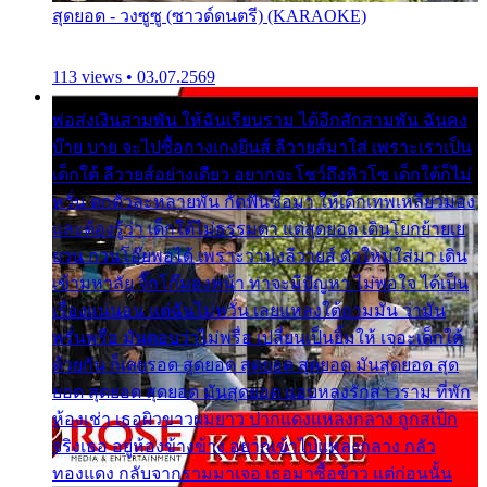
สุดยอด - วงซูซู (ซาวด์ดนตรี) (KARAOKE)
113 views • 03.07.2569
พ่อส่งเงินสามพัน ให้ฉันเรียนราม ได้อีกสักสามพัน ฉันคง
บ๊าย บาย จะไปซื้อกางเกงยีนส์ ลีวายส์มาใส่ เพราะเราเป็น
เด็กใต้ ลีวายส์อย่างเดียว อยากจะโชว์ถึงหิวโซ เด็กใต้ก็ไม่
หวั่น ตกตัวละหลายพัน กัดฟันซื้อมา ให้เด็กเทพเหลียวมอง
และต้องรู้ว่า เด็กใต้ไม่ธรรมดา แต่สุดยอด เดินโยกย้ายเย
ยวน กวนโอ๊ยพอได้ เพราะว่านุ่งลีวายส์ ตัวใหม่ใส่มา เดิน
เข้ามหาลัย จิ๊กโก๊มองหน้า ท่าจะมีปัญหา ไม่พอใจ ได้เป็น
เรื่องแน่นอน แต่ฉันไม่หวั่น เลยแหลงใต้ถามมัน ว่ามัน
พรั่นพรือ มันตอบว่าไม่พรื่อ เปลี่ยนเป็นยิ้มให้ เจอะเด็กใต้
ด้วยกัน ก็เลยรอด สุดยอด สุดยอด สุดยอด มันสุดยอด สุด
ยอด สุดยอด สุดยอด มันสุดยอด แอบหลงรักสาวราม ที่พัก
ห้องเช่า เธอผิวขาวผมยาว ปากแดงแหลงกลาง ถูกสเป็ก
จริงเธอ อยู่ห้องข้างข้าง อยากเข้าไปแหลงกลาง กลัว
ทองแดง กลับจากรามมาเจอ เธอมาซื้อข้าว แต่ก่อนนั้น