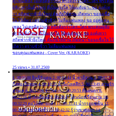
คู่แฟนเพลง ไม่เคยคิดว่าเก่ง หรือดังกว่าใคร..ใคร พระคุณ
ผู้ฟัง เท่านั้นยิ่งใหญ่ ที่เป็นแรงใจ ให้ผมดังมา.. ขอ องค์เท
วา สถิตฟากฟ้ายิ่งใหญ่ คุ้มภัยให้ท่าน เถิดหนา ขอจงเชื่อ
ใจ ไว้เถิดว่า ตราบชั่วชีวา ไม่ลืมแฟนเพลง ขอ อยู่คู่แฟน
เพลง ไม่เคยคิดว่าเก่ง หรือดังกว่าใคร..ใคร พระคุณผู้ฟัง
เท่านั้นยิ่งใหญ่ ที่เป็นแรงใจ ให้ผมดังมา.. ขอ องค์เทวา
สถิตฟากฟ้ายิ่งใหญ่ คุ้มภัยให้ท่าน เถิดหนา ขอจงเชื่อใจ ไว้
เถิดว่า ตราบชั่วชีวา ไม่ลืมแฟนเพลง
ขอบคุณแฟนเพลง - Cover Ver. (KARAOKE)
25 views • 31.07.2569
1. 00:00:00 ยินดีรับเดน 2. 00:03:44 น้ำตาอีสาน 3. 00:07:51
กิ่งทองใบหยก 4. 00:10:35 น้ำนิ่งไหลลึก 5. 00:13:49 ลานรัก
ลานเท 6. 00:17:06 จำใจจาก 7. 00:20:53 คืนฝนตก 8.
00:25:16 น้ำลงเดือนยี่ 9. 00:28:47 โสนน้อยเรือนงาม 10.
00:32:29 ตอไม้ที่ตายแล้ว 11. 00:35:41 น้ำกรดแช่เย็น 12.
00:39:08 อยากฟังซ้ำ 13. 00:42:32 รู้ว่าเขาหลอก 14.