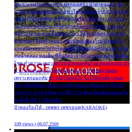
ออเซาะจนใจเบา สงสาร บัวทองเศร้า น้ำตาคลอเบ้า เฝ้า
อาลัย หนุ่มรูปหล่อหนีไกล หัวใจบัวทองระรวย บัวทองโศก
เพราะเป็นโรครักจาง ชีวิตเคว้งคว้าง เมื่อรักห่างร้างไกล
แม่ก็บอก พ่อก็สั่งจะรักใครสักครั้ง อย่าไปหวังความรวย
พลั้งไปใครจะช่วย ซื้อเปลมาไกว ให้ลูกบัวทอง เวรกรรม
ตามสนอง จึงเศร้าหมอง กลีบบัวทองต้องโรย บัวทองไม่
ตระหนัก เพราะไม่รักโคลนตม บัวทองท้องกลม เพราะลืม
ตมน้ำคลอง หลงลิ้น ที่สิ้นสัตย์ เจ้าจึงไม่ระมัด หลงกลิ่นลิ้น
โชย คำหวาน เขาวาดโรย บัวทองกลีบโรย ต้องร้อนรุม บัว
มาบานก่อนตูม ดุจไฟสุมร้อนรุมอุรา บัวทองผ่ายผอม
เพราะตรอมฤทัย ข้าวปลาไม่สนใจ ร้องไห้ลูกเดียว หยุด
โศก เสียเถิดทอง พักความเศร้าหมอง เถิดทองจ๋า ถึงใคร
เขาจะว่า ลูกเจ้าเกิดมา จะชื่อว่าไง พี่ขอเป็นเพื่อนปลอบใจ
จะตั้งชื่อให้ ว่าไอ้บังเอิญ
บัวทองร้องไห้ - เทพพร เพชรอุบล(KARAOKE)
109 views • 06.07.2569