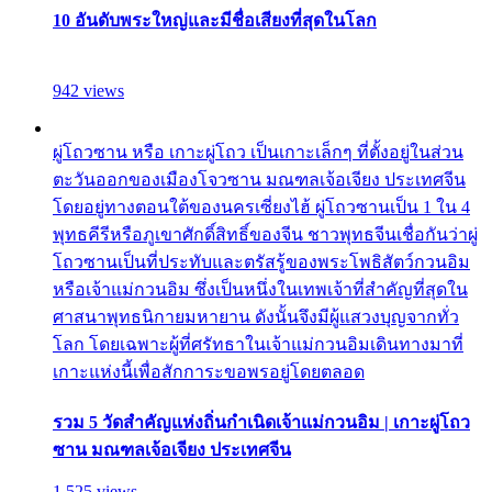
10 อันดับพระใหญ่และมีชื่อเสียงที่สุดในโลก
942 views
ผู่โถวซาน หรือ เกาะผู่โถว เป็นเกาะเล็กๆ ที่ตั้งอยู่ในส่วน
ตะวันออกของเมืองโจวซาน มณฑลเจ้อเจียง ประเทศจีน
โดยอยู่ทางตอนใต้ของนครเซี่ยงไฮ้ ผู่โถวซานเป็น 1 ใน 4
พุทธคีรีหรือภูเขาศักดิ์สิทธิ์ของจีน ชาวพุทธจีนเชื่อกันว่าผู่
โถวซานเป็นที่ประทับและตรัสรู้ของพระโพธิสัตว์กวนอิม
หรือเจ้าแม่กวนอิม ซึ่งเป็นหนึ่งในเทพเจ้าที่สำคัญที่สุดใน
ศาสนาพุทธนิกายมหายาน ดังนั้นจึงมีผู้แสวงบุญจากทั่ว
โลก โดยเฉพาะผู้ที่ศรัทธาในเจ้าแม่กวนอิมเดินทางมาที่
เกาะแห่งนี้เพื่อสักการะขอพรอยู่โดยตลอด
รวม 5 วัดสำคัญแห่งถิ่นกำเนิดเจ้าแม่กวนอิม | เกาะผู่โถว
ซาน มณฑลเจ้อเจียง ประเทศจีน
1,525 views