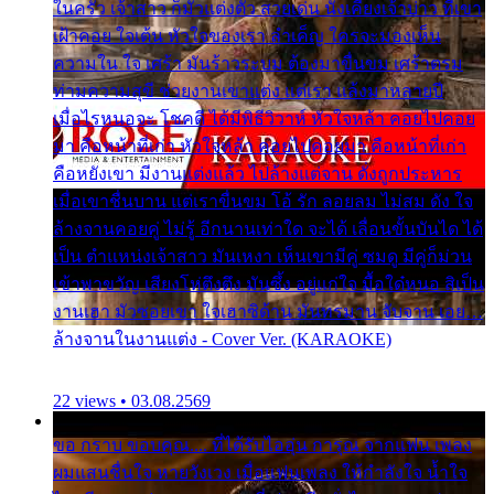
ในครัว เจ้าสาว ก็มัวแต่งตัว สวยเด่น นั่งเคียงเจ้าบ่าว ที่เขา
เฝ้าคอย ใจเต้น หัวใจของเรา ลำเค็ญ ใครจะมองเห็น
ความใน ใจ เศร้า มันร้าวระบม ต้องมาขื่นขม เศร้าตรม
ท่ามความสุขี ช่วยงานเขาแต่ง แต่เรา แล้งมาหลายปี
เมื่อไรหนอจะ โชคดี ได้มีพิธีวิวาห์ หัวใจหล้า คอยไปคอย
มา คือหน้าที่เก่า หัวใจหล้า คอยไปคอยมา คือหน้าที่เก่า
คือหยังเขา มีงานแต่งแล้ว ไปล้างแต่จาน ดั่งถูกประหาร
เมื่อเขาชื่นบาน แต่เราขื่นขม โอ้ รัก ลอยลม ไม่สม ดัง ใจ
ล้างจานคอยคู่ ไม่รู้ อีกนานเท่าใด จะได้ เลื่อนขั้นบันได ได้
เป็น ตำแหน่งเจ้าสาว มันเหงา เห็นเขามีคู่ ซมดู มีคู่ก็ม่วน
เข้าพาขวัญ เสียงโห่ตึงตึง มันซึ้ง อยู่แก่ใจ มื้อใด๋หนอ สิเป็น
งานเฮา มัวซอยเขา ใจเฮาซิด้าน มันทรมาน จับจาน เอย…
ล้างจานในงานแต่ง - Cover Ver. (KARAOKE)
22 views • 03.08.2569
ขอ กราบ ขอบคุณ.... ที่ได้รับไออุ่น การุณ จากแฟน เพลง
ผมแสนชื่นใจ หายวังเวง เมื่อแฟนเพลง ให้กำลังใจ น้ำใจ