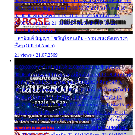
00:45:25 รอหน่อยน้องติ๋ม 15. 00:48:56 เรือล่มในหนอง 16.
00:51:43 บัตรเชิญสีเลือด 17. 00:56:07 อดีตรักโรงทอ 18.
01:00:00 เขมรไล่ควาย 19. 01:02:55 สาวสวนแตง 20.
01:05:51 แอบมอง 21. 01:09:27 พบรักปากน้ำโพ 22.
01:13:06 สายัณห์เมา
" สายัณห์ สัญญา " ขวัญใจคนเดิม - รวมเพลงดังเพราะๆ
ซึ้งๆ (Official Audio)
21 views • 21.07.2569
1. 00:00:00 ทำไมทำฉันได้ 2. 00:03:20 นางฟ้าสลัม 3.
00:06:50 คน 4. 00:10:36 บุญเหลือเกิน 5. 00:13:58 ฝนหยาด
สุดท้าย 6. 00:17:30 ยาใจยาจก 7. 00:20:30 คิดดูให้ดี 8.
00:24:21 ลบรอยแผลรัก 9. 00:27:35 เหมือนใจโดนกรีด 10.
00:30:54 ขบวนการเปาเปียว 11. 00:34:05 คำรำพัน 12.
00:37:20 ปาหนัน 13. 00:40:37 ใจเจ้ากรรม 14. 00:44:15 จูบ
ฉันแล้วจงตายเสีย 15. 00:47:24 ขอสูมาเต๊อะ 16. 00:51:11
คนใจมาร 17. 00:54:50 คืนทรมาน 18. 00:58:25 รักนี้สีดำ
19. 01:01:44 ส่วนเกิน 20. 01:05:42 หยาดน้ำฝนหยดน้ำตา
21. 01:09:13 เหลือเพียงฝัน 22. 01:13:26 เขา 23. 01:16:37