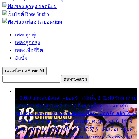
เพลงลูกทุ่ง
เพลงลูกกรุง
เพลงเพื่อชีวิต
อัลบั้ม
เพลงทั้งหมด
Music All
ค้นหา
Search
1. 00:00 สามสิบยังแจ๋ว - ยอดรัก สลักใจ 2. 02:49 รักมาห้าปี
- ศรเพชร ศรสุพรรณ 3. 05:57 รักสาวเสื้อลาย - แสงสุรีย์
รุ่งโรจน์ 4. 09:51 รักสะท้านดินสะเทือน - ยอดรัก สลักใจ 5.
12:23 มอเตอร์ไซค์ทำหล่น - ศรเพชร ศรสุพรรณ 6. 14:49
หิ้วกระเป๋า - แสงสุรีย์ รุ่งโรจน์ 7. 17:57 รักเผื่อเลือก - ยอด
รัก สลักใจ 8. 21:21 น้ำตาไอ้หนุ่ม - ศรเพชร ศรสุพรรณ 9.