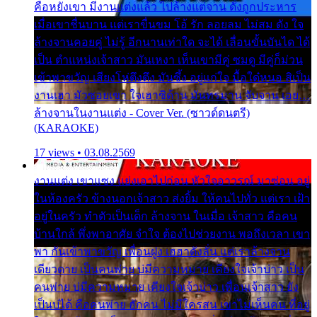
คือหยังเขา มีงานแต่งแล้ว ไปล้างแต่จาน ดั่งถูกประหาร
เมื่อเขาชื่นบาน แต่เราขื่นขม โอ้ รัก ลอยลม ไม่สม ดัง ใจ
ล้างจานคอยคู่ ไม่รู้ อีกนานเท่าใด จะได้ เลื่อนขั้นบันได ได้
เป็น ตำแหน่งเจ้าสาว มันเหงา เห็นเขามีคู่ ซมดู มีคู่ก็ม่วน
เข้าพาขวัญ เสียงโห่ตึงตึง มันซึ้ง อยู่แก่ใจ มื้อใด๋หนอ สิเป็น
งานเฮา มัวซอยเขา ใจเฮาซิด้าน มันทรมาน จับจาน เอย…
ล้างจานในงานแต่ง - Cover Ver. (ซาวด์ดนตรี)
(KARAOKE)
17 views • 03.08.2569
งานแต่ง เขาแซง แย่งเอาไปก่อน หัวใจอาวรณ์ มาซ่อน อยู่
ในห้องครัว ข้างนอกเจ้าสาว ส่งยิ้ม ให้คนไปทั่ว แต่เรา เฝ้า
อยู่ในครัว ทำตัวเป็นเด็ก ล้างจาน ในเมื่อ เจ้าสาว คือคน
บ้านใกล้ พึ่งพาอาศัย จำใจ ต้องไปช่วยงาน พอถึงเวลา เขา
พา กันเข้าพาขวัญ เพื่อนฝูง เฮฮาดังลั่น แต่เราล้างจาน
เดียวดาย เป็นคนพ่าย บ่มีความหมาย เคียงใจเจ้าบ่าว เป็น
คนพ่าย บ่มีความหมาย เคียงใจเจ้าบ่าว เพื่อนเจ้าสาว ยัง
เป็นบ่ได้ คือคนพ่าย ฮักคน ไม่มีใครสน เขาไม่เห็นคน ที่อยู่