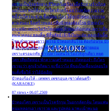
เพราะเป็นโรครักจาง ชีวิตเคว้งคว้าง เมื่อรักห่างร้างไกล
แม่ก็บอก พ่อก็สั่งจะรักใครสักครั้ง อย่าไปหวังความรวย
พลั้งไปใครจะช่วย ซื้อเปลมาไกว ให้ลูกบัวทอง เวรกรรม
ตามสนอง จึงเศร้าหมอง กลีบบัวทองต้องโรย บัวทองไม่
ตระหนัก เพราะไม่รักโคลนตม บัวทองท้องกลม เพราะลืม
ตมน้ำคลอง หลงลิ้น ที่สิ้นสัตย์ เจ้าจึงไม่ระมัด หลงกลิ่นลิ้น
โชย คำหวาน เขาวาดโรย บัวทองกลีบโรย ต้องร้อนรุม บัว
มาบานก่อนตูม ดุจไฟสุมร้อนรุมอุรา บัวทองผ่ายผอม
เพราะตรอมฤทัย ข้าวปลาไม่สนใจ ร้องไห้ลูกเดียว หยุด
โศก เสียเถิดทอง พักความเศร้าหมอง เถิดทองจ๋า ถึงใคร
เขาจะว่า ลูกเจ้าเกิดมา จะชื่อว่าไง พี่ขอเป็นเพื่อนปลอบใจ
จะตั้งชื่อให้ ว่าไอ้บังเอิญ
บัวทองร้องไห้ - เทพพร เพชรอุบล (ซาวด์ดนตรี)
(KARAOKE)
87 views • 06.07.2569
บัวทองโศก เพราะเป็นโรครักรุม ในอกกลัดกลุ้ม โดนแฟน
หนุ่มหลอกเอา เขารวย และรูปหล่อ มาพะเน้าพะนอ