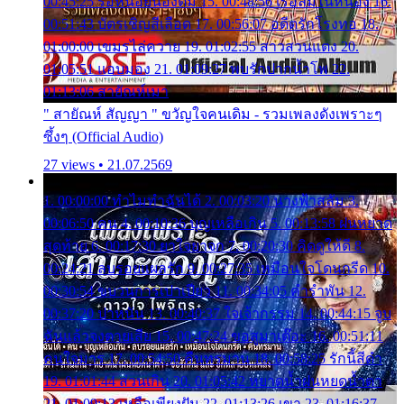
00:45:25 รอหน่อยน้องติ๋ม 15. 00:48:56 เรือล่มในหนอง 16.
00:51:43 บัตรเชิญสีเลือด 17. 00:56:07 อดีตรักโรงทอ 18.
01:00:00 เขมรไล่ควาย 19. 01:02:55 สาวสวนแตง 20.
01:05:51 แอบมอง 21. 01:09:27 พบรักปากน้ำโพ 22.
01:13:06 สายัณห์เมา
" สายัณห์ สัญญา " ขวัญใจคนเดิม - รวมเพลงดังเพราะๆ
ซึ้งๆ (Official Audio)
27 views • 21.07.2569
1. 00:00:00 ทำไมทำฉันได้ 2. 00:03:20 นางฟ้าสลัม 3.
00:06:50 คน 4. 00:10:36 บุญเหลือเกิน 5. 00:13:58 ฝนหยาด
สุดท้าย 6. 00:17:30 ยาใจยาจก 7. 00:20:30 คิดดูให้ดี 8.
00:24:21 ลบรอยแผลรัก 9. 00:27:35 เหมือนใจโดนกรีด 10.
00:30:54 ขบวนการเปาเปียว 11. 00:34:05 คำรำพัน 12.
00:37:20 ปาหนัน 13. 00:40:37 ใจเจ้ากรรม 14. 00:44:15 จูบ
ฉันแล้วจงตายเสีย 15. 00:47:24 ขอสูมาเต๊อะ 16. 00:51:11
คนใจมาร 17. 00:54:50 คืนทรมาน 18. 00:58:25 รักนี้สีดำ
19. 01:01:44 ส่วนเกิน 20. 01:05:42 หยาดน้ำฝนหยดน้ำตา
21. 01:09:13 เหลือเพียงฝัน 22. 01:13:26 เขา 23. 01:16:37