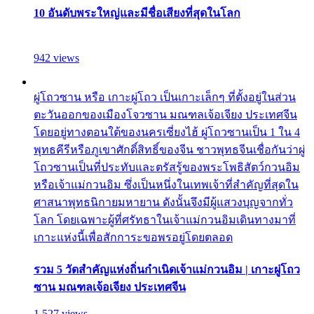
10 อันดับพระใหญ่และมีชื่อเสียงที่สุดในโลก
942 views
ผู่โถวซาน หรือ เกาะผู่โถว เป็นเกาะเล็กๆ ที่ตั้งอยู่ในส่วน
ตะวันออกของเมืองโจวซาน มณฑลเจ้อเจียง ประเทศจีน
โดยอยู่ทางตอนใต้ของนครเซี่ยงไฮ้ ผู่โถวซานเป็น 1 ใน 4
พุทธคีรีหรือภูเขาศักดิ์สิทธิ์ของจีน ชาวพุทธจีนเชื่อกันว่าผู่
โถวซานเป็นที่ประทับและตรัสรู้ของพระโพธิสัตว์กวนอิม
หรือเจ้าแม่กวนอิม ซึ่งเป็นหนึ่งในเทพเจ้าที่สำคัญที่สุดใน
ศาสนาพุทธนิกายมหายาน ดังนั้นจึงมีผู้แสวงบุญจากทั่ว
โลก โดยเฉพาะผู้ที่ศรัทธาในเจ้าแม่กวนอิมเดินทางมาที่
เกาะแห่งนี้เพื่อสักการะขอพรอยู่โดยตลอด
รวม 5 วัดสำคัญแห่งถิ่นกำเนิดเจ้าแม่กวนอิม | เกาะผู่โถว
ซาน มณฑลเจ้อเจียง ประเทศจีน
1,527 views