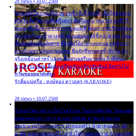
28 views • 10.07.2569
ไม่เคยรักใครแน่หรือ อยากเชื่อถือก็ไม่กล้า ติ๋มใช่คนสวย
ตรึงใจ ติ๋มใช่งามซึ้งตรึงตรา พี่หรือจะมาหมายร่วมชีวี ก็
คนเขาลืออื้อฉาว ว่าสาวๆรุมตอมพี่ ติ๋มอยากรับรักเหมือน
กัน แต่หวั่นจะช้ำดวงฤดี กลัวแฟนของพี่ชี้หน้าด่าทอ ก็คน
ชื่อต๋อยต้อยตุ้มตุ๋ยต่าย พี่ยังลืมได้ง่ายๆเลยหนอ แค่ตัวเรา
สาวบ้านนา แสนจะซอมซ่อ ขืนรักขืนรอคงช้ำสักวัน ถ้า
จริงเหมือนคำพร่ำเฉลย พี่อย่าเฉยรีบมาหมั้น ถ้าพี่สู่ขอ
ตามธรรมเนียม ติ๋มจะเตรียมรับเกลียวสัมพันธ์ ผิดหวังไม่
หวั่นขอยอมได้เคียง
รักติ๋มแน่หรือ - หงษ์ทอง ดาวอุดร (KARAOKE)
28 views • 10.07.2569
บัวทองโศก เพราะเป็นโรครักรุม ในอกกลัดกลุ้ม โดนแฟน
หนุ่มหลอกเอา เขารวย และรูปหล่อ มาพะเน้าพะนอ
ออเซาะจนใจเบา สงสาร บัวทองเศร้า น้ำตาคลอเบ้า เฝ้า
อาลัย หนุ่มรูปหล่อหนีไกล หัวใจบัวทองระรวย บัวทองโศก