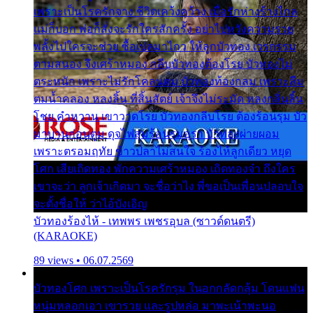
เพราะเป็นโรครักจาง ชีวิตเคว้งคว้าง เมื่อรักห่างร้างไกล
แม่ก็บอก พ่อก็สั่งจะรักใครสักครั้ง อย่าไปหวังความรวย
พลั้งไปใครจะช่วย ซื้อเปลมาไกว ให้ลูกบัวทอง เวรกรรม
ตามสนอง จึงเศร้าหมอง กลีบบัวทองต้องโรย บัวทองไม่
ตระหนัก เพราะไม่รักโคลนตม บัวทองท้องกลม เพราะลืม
ตมน้ำคลอง หลงลิ้น ที่สิ้นสัตย์ เจ้าจึงไม่ระมัด หลงกลิ่นลิ้น
โชย คำหวาน เขาวาดโรย บัวทองกลีบโรย ต้องร้อนรุม บัว
มาบานก่อนตูม ดุจไฟสุมร้อนรุมอุรา บัวทองผ่ายผอม
เพราะตรอมฤทัย ข้าวปลาไม่สนใจ ร้องไห้ลูกเดียว หยุด
โศก เสียเถิดทอง พักความเศร้าหมอง เถิดทองจ๋า ถึงใคร
เขาจะว่า ลูกเจ้าเกิดมา จะชื่อว่าไง พี่ขอเป็นเพื่อนปลอบใจ
จะตั้งชื่อให้ ว่าไอ้บังเอิญ
บัวทองร้องไห้ - เทพพร เพชรอุบล (ซาวด์ดนตรี)
(KARAOKE)
89 views • 06.07.2569
บัวทองโศก เพราะเป็นโรครักรุม ในอกกลัดกลุ้ม โดนแฟน
หนุ่มหลอกเอา เขารวย และรูปหล่อ มาพะเน้าพะนอ