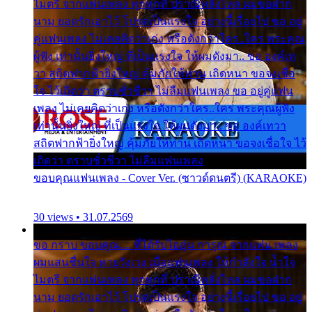
ไมตรี จากแฟนเพลง ทุกทุกที่ ปราณีหลั่งไหล ผมขอฝาก
นาม ยอดรักเอาไว้ โปรดเป็นแรงใจ อย่างนี้เรื่อยไป ขอ อยู่
คู่แฟนเพลง ไม่เคยคิดว่าเก่ง หรือดังกว่าใคร..ใคร พระคุณ
ผู้ฟัง เท่านั้นยิ่งใหญ่ ที่เป็นแรงใจ ให้ผมดังมา.. ขอ องค์เท
วา สถิตฟากฟ้ายิ่งใหญ่ คุ้มภัยให้ท่าน เถิดหนา ขอจงเชื่อ
ใจ ไว้เถิดว่า ตราบชั่วชีวา ไม่ลืมแฟนเพลง ขอ อยู่คู่แฟน
เพลง ไม่เคยคิดว่าเก่ง หรือดังกว่าใคร..ใคร พระคุณผู้ฟัง
เท่านั้นยิ่งใหญ่ ที่เป็นแรงใจ ให้ผมดังมา.. ขอ องค์เทวา
สถิตฟากฟ้ายิ่งใหญ่ คุ้มภัยให้ท่าน เถิดหนา ขอจงเชื่อใจ ไว้
เถิดว่า ตราบชั่วชีวา ไม่ลืมแฟนเพลง
ขอบคุณแฟนเพลง - Cover Ver. (ซาวด์ดนตรี) (KARAOKE)
30 views • 31.07.2569
ขอ กราบ ขอบคุณ.... ที่ได้รับไออุ่น การุณ จากแฟน เพลง
ผมแสนชื่นใจ หายวังเวง เมื่อแฟนเพลง ให้กำลังใจ น้ำใจ
ไมตรี จากแฟนเพลง ทุกทุกที่ ปราณีหลั่งไหล ผมขอฝาก
นาม ยอดรักเอาไว้ โปรดเป็นแรงใจ อย่างนี้เรื่อยไป ขอ อยู่