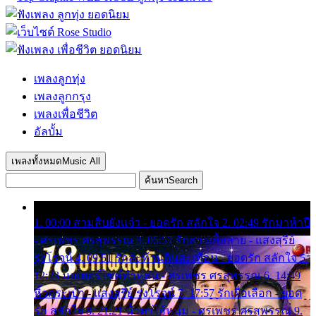
เพลงลูกทุ่ง
เพลงลูกกรุง
เพลงเพื่อชีวิต
อัลบั้ม
เพลงทั้งหมด
Music All
ค้นหา
Search
1. 00:00 สามสิบยังแจ๋ว - ยอดรัก สลักใจ 2. 02:49 รักมาห้าปี
- ศรเพชร ศรสุพรรณ 3. 05:57 รักสาวเสื้อลาย - แสงสุรีย์
รุ่งโรจน์ 4. 09:51 รักสะท้านดินสะเทือน - ยอดรัก สลักใจ 5.
12:23 มอเตอร์ไซค์ทำหล่น - ศรเพชร ศรสุพรรณ 6. 14:49
หิ้วกระเป๋า - แสงสุรีย์ รุ่งโรจน์ 7. 17:57 รักเผื่อเลือก - ยอด
รัก สลักใจ 8. 21:21 น้ำตาไอ้หนุ่ม - ศรเพชร ศรสุพรรณ 9.