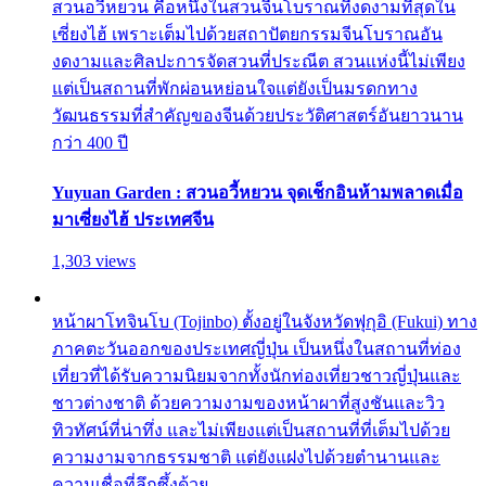
สวนอวี้หยวน คือหนึ่งในสวนจีนโบราณที่งดงามที่สุดใน
เซี่ยงไฮ้ เพราะเต็มไปด้วยสถาปัตยกรรมจีนโบราณอัน
งดงามและศิลปะการจัดสวนที่ประณีต สวนแห่งนี้ไม่เพียง
แต่เป็นสถานที่พักผ่อนหย่อนใจแต่ยังเป็นมรดกทาง
วัฒนธรรมที่สำคัญของจีนด้วยประวัติศาสตร์อันยาวนาน
กว่า 400 ปี
Yuyuan Garden : สวนอวี้หยวน จุดเช็กอินห้ามพลาดเมื่อ
มาเซี่ยงไฮ้ ประเทศจีน
1,303 views
หน้าผาโทจินโบ (Tojinbo) ตั้งอยู่ในจังหวัดฟุกุอิ (Fukui) ทาง
ภาคตะวันออกของประเทศญี่ปุ่น เป็นหนึ่งในสถานที่ท่อง
เที่ยวที่ได้รับความนิยมจากทั้งนักท่องเที่ยวชาวญี่ปุ่นและ
ชาวต่างชาติ ด้วยความงามของหน้าผาที่สูงชันและวิว
ทิวทัศน์ที่น่าทึ่ง และไม่เพียงแต่เป็นสถานที่ที่เต็มไปด้วย
ความงามจากธรรมชาติ แต่ยังแฝงไปด้วยตำนานและ
ความเชื่อที่ลึกซึ้งด้วย