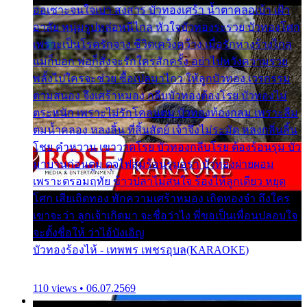
ออเซาะจนใจเบา สงสาร บัวทองเศร้า น้ำตาคลอเบ้า เฝ้า
อาลัย หนุ่มรูปหล่อหนีไกล หัวใจบัวทองระรวย บัวทองโศก
เพราะเป็นโรครักจาง ชีวิตเคว้งคว้าง เมื่อรักห่างร้างไกล
แม่ก็บอก พ่อก็สั่งจะรักใครสักครั้ง อย่าไปหวังความรวย
พลั้งไปใครจะช่วย ซื้อเปลมาไกว ให้ลูกบัวทอง เวรกรรม
ตามสนอง จึงเศร้าหมอง กลีบบัวทองต้องโรย บัวทองไม่
ตระหนัก เพราะไม่รักโคลนตม บัวทองท้องกลม เพราะลืม
ตมน้ำคลอง หลงลิ้น ที่สิ้นสัตย์ เจ้าจึงไม่ระมัด หลงกลิ่นลิ้น
โชย คำหวาน เขาวาดโรย บัวทองกลีบโรย ต้องร้อนรุม บัว
มาบานก่อนตูม ดุจไฟสุมร้อนรุมอุรา บัวทองผ่ายผอม
เพราะตรอมฤทัย ข้าวปลาไม่สนใจ ร้องไห้ลูกเดียว หยุด
โศก เสียเถิดทอง พักความเศร้าหมอง เถิดทองจ๋า ถึงใคร
เขาจะว่า ลูกเจ้าเกิดมา จะชื่อว่าไง พี่ขอเป็นเพื่อนปลอบใจ
จะตั้งชื่อให้ ว่าไอ้บังเอิญ
บัวทองร้องไห้ - เทพพร เพชรอุบล(KARAOKE)
110 views • 06.07.2569