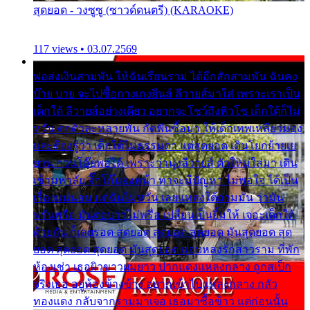
สุดยอด - วงซูซู (ซาวด์ดนตรี) (KARAOKE)
117 views • 03.07.2569
พ่อส่งเงินสามพัน ให้ฉันเรียนราม ได้อีกสักสามพัน ฉันคง
บ๊าย บาย จะไปซื้อกางเกงยีนส์ ลีวายส์มาใส่ เพราะเราเป็น
เด็กใต้ ลีวายส์อย่างเดียว อยากจะโชว์ถึงหิวโซ เด็กใต้ก็ไม่
หวั่น ตกตัวละหลายพัน กัดฟันซื้อมา ให้เด็กเทพเหลียวมอง
และต้องรู้ว่า เด็กใต้ไม่ธรรมดา แต่สุดยอด เดินโยกย้ายเย
ยวน กวนโอ๊ยพอได้ เพราะว่านุ่งลีวายส์ ตัวใหม่ใส่มา เดิน
เข้ามหาลัย จิ๊กโก๊มองหน้า ท่าจะมีปัญหา ไม่พอใจ ได้เป็น
เรื่องแน่นอน แต่ฉันไม่หวั่น เลยแหลงใต้ถามมัน ว่ามัน
พรั่นพรือ มันตอบว่าไม่พรื่อ เปลี่ยนเป็นยิ้มให้ เจอะเด็กใต้
ด้วยกัน ก็เลยรอด สุดยอด สุดยอด สุดยอด มันสุดยอด สุด
ยอด สุดยอด สุดยอด มันสุดยอด แอบหลงรักสาวราม ที่พัก
ห้องเช่า เธอผิวขาวผมยาว ปากแดงแหลงกลาง ถูกสเป็ก
จริงเธอ อยู่ห้องข้างข้าง อยากเข้าไปแหลงกลาง กลัว
ทองแดง กลับจากรามมาเจอ เธอมาซื้อข้าว แต่ก่อนนั้น