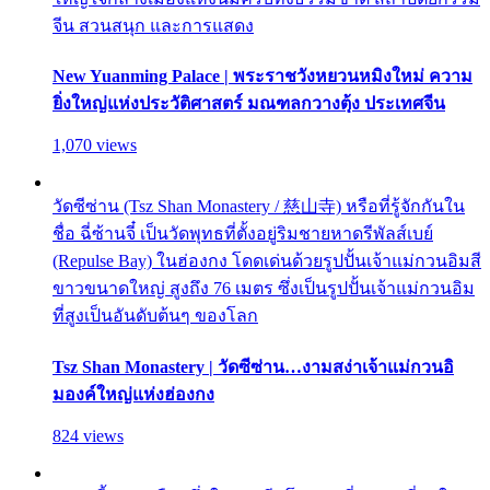
จีน สวนสนุก และการแสดง
New Yuanming Palace | พระราชวังหยวนหมิงใหม่ ความ
ยิ่งใหญ่แห่งประวัติศาสตร์ มณฑลกวางตุ้ง ประเทศจีน
1,070 views
วัดซีซ่าน (Tsz Shan Monastery / 慈山寺) หรือที่รู้จักกันใน
ชื่อ ฉี่ซ้านจี๋ เป็นวัดพุทธที่ตั้งอยู่ริมชายหาดรีพัลส์เบย์
(Repulse Bay) ในฮ่องกง โดดเด่นด้วยรูปปั้นเจ้าแม่กวนอิมสี
ขาวขนาดใหญ่ สูงถึง 76 เมตร ซึ่งเป็นรูปปั้นเจ้าแม่กวนอิม
ที่สูงเป็นอันดับต้นๆ ของโลก
Tsz Shan Monastery | วัดซีซ่าน…งามสง่าเจ้าแม่กวนอิ
มองค์ใหญ่แห่งฮ่องกง
824 views