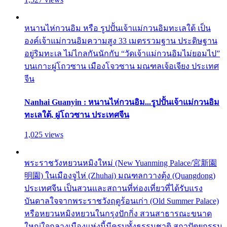
หนานไห่กวนอิม หรือ รูปปั้นเจ้าแม่กวนอิมทะเลใต้ เป็น
องค์เจ้าแม่กวนอิมความสูง 33 เมตรรวมฐาน ประดิษฐาน
อยู่ริมทะเล ไม่ไกลกันนักกับ “วัดเจ้าแม่กวนอิมไม่ยอมไป”
บนเกาะผู่โถวซาน เมืองโจวซาน มณฑลเจ้อเจียง ประเทศ
จีน
Nanhai Guanyin : หนานไห่กวนอิม...รูปปั้นเจ้าแม่กวนอิม
ทะเลใต้, ผู่โถวซาน ประเทศจีน
1,025 views
พระราชวังหยวนหมิงใหม่ (New Yuanming Palace/宮新園
明園) ในเมืองจูไห่ (Zhuhai) มณฑลกวางตุ้ง (Quangdong)
ประเทศจีน เป็นสวนและสถานที่ท่องเที่ยวที่ได้รับแรง
บันดาลใจจากพระราชวังฤดูร้อนเก่า (Old Summer Palace)
หรือหยวนหมิงหยวนในกรุงปักกิ่ง สวนสาธารณะขนาด
ใหญ่ใจกลางเมืองแห่งนี้มีครบทั้งธรรมชาติ สถาปัตยกรรม