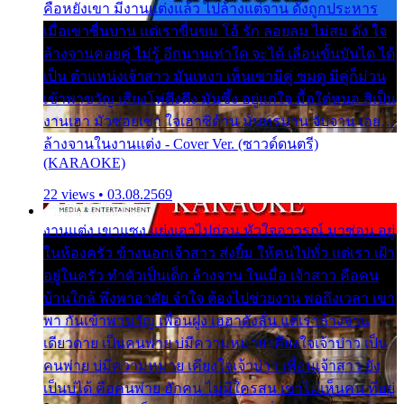
คือหยังเขา มีงานแต่งแล้ว ไปล้างแต่จาน ดั่งถูกประหาร
เมื่อเขาชื่นบาน แต่เราขื่นขม โอ้ รัก ลอยลม ไม่สม ดัง ใจ
ล้างจานคอยคู่ ไม่รู้ อีกนานเท่าใด จะได้ เลื่อนขั้นบันได ได้
เป็น ตำแหน่งเจ้าสาว มันเหงา เห็นเขามีคู่ ซมดู มีคู่ก็ม่วน
เข้าพาขวัญ เสียงโห่ตึงตึง มันซึ้ง อยู่แก่ใจ มื้อใด๋หนอ สิเป็น
งานเฮา มัวซอยเขา ใจเฮาซิด้าน มันทรมาน จับจาน เอย…
ล้างจานในงานแต่ง - Cover Ver. (ซาวด์ดนตรี)
(KARAOKE)
22 views • 03.08.2569
งานแต่ง เขาแซง แย่งเอาไปก่อน หัวใจอาวรณ์ มาซ่อน อยู่
ในห้องครัว ข้างนอกเจ้าสาว ส่งยิ้ม ให้คนไปทั่ว แต่เรา เฝ้า
อยู่ในครัว ทำตัวเป็นเด็ก ล้างจาน ในเมื่อ เจ้าสาว คือคน
บ้านใกล้ พึ่งพาอาศัย จำใจ ต้องไปช่วยงาน พอถึงเวลา เขา
พา กันเข้าพาขวัญ เพื่อนฝูง เฮฮาดังลั่น แต่เราล้างจาน
เดียวดาย เป็นคนพ่าย บ่มีความหมาย เคียงใจเจ้าบ่าว เป็น
คนพ่าย บ่มีความหมาย เคียงใจเจ้าบ่าว เพื่อนเจ้าสาว ยัง
เป็นบ่ได้ คือคนพ่าย ฮักคน ไม่มีใครสน เขาไม่เห็นคน ที่อยู่