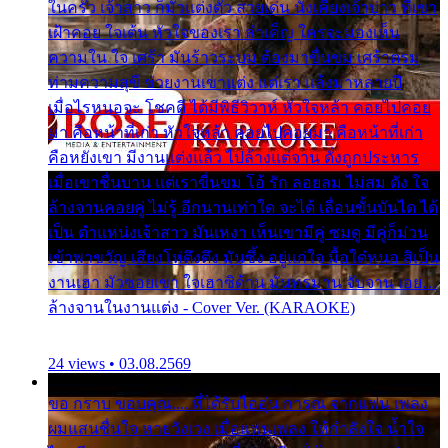
ในครัว เจ้าสาว ก็มัวแต่งตัว สวยเด่น นั่งเคียงเจ้าบ่าว ที่เขา
เฝ้าคอย ใจเต้น หัวใจของเรา ลำเค็ญ ใครจะมองเห็น
ความใน ใจ เศร้า มันร้าวระบม ต้องมาขื่นขม เศร้าตรม
ท่ามความสุขี ช่วยงานเขาแต่ง แต่เรา แล้งมาหลายปี
เมื่อไรหนอจะ โชคดี ได้มีพิธีวิวาห์ หัวใจหล้า คอยไปคอย
มา คือหน้าที่เก่า หัวใจหล้า คอยไปคอยมา คือหน้าที่เก่า
คือหยังเขา มีงานแต่งแล้ว ไปล้างแต่จาน ดั่งถูกประหาร
เมื่อเขาชื่นบาน แต่เราขื่นขม โอ้ รัก ลอยลม ไม่สม ดัง ใจ
ล้างจานคอยคู่ ไม่รู้ อีกนานเท่าใด จะได้ เลื่อนขั้นบันได ได้
เป็น ตำแหน่งเจ้าสาว มันเหงา เห็นเขามีคู่ ซมดู มีคู่ก็ม่วน
เข้าพาขวัญ เสียงโห่ตึงตึง มันซึ้ง อยู่แก่ใจ มื้อใด๋หนอ สิเป็น
งานเฮา มัวซอยเขา ใจเฮาซิด้าน มันทรมาน จับจาน เอย…
ล้างจานในงานแต่ง - Cover Ver. (KARAOKE)
24 views • 03.08.2569
ขอ กราบ ขอบคุณ.... ที่ได้รับไออุ่น การุณ จากแฟน เพลง
ผมแสนชื่นใจ หายวังเวง เมื่อแฟนเพลง ให้กำลังใจ น้ำใจ