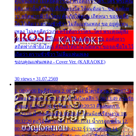
คู่แฟนเพลง ไม่เคยคิดว่าเก่ง หรือดังกว่าใคร..ใคร พระคุณ
ผู้ฟัง เท่านั้นยิ่งใหญ่ ที่เป็นแรงใจ ให้ผมดังมา.. ขอ องค์เท
วา สถิตฟากฟ้ายิ่งใหญ่ คุ้มภัยให้ท่าน เถิดหนา ขอจงเชื่อ
ใจ ไว้เถิดว่า ตราบชั่วชีวา ไม่ลืมแฟนเพลง ขอ อยู่คู่แฟน
เพลง ไม่เคยคิดว่าเก่ง หรือดังกว่าใคร..ใคร พระคุณผู้ฟัง
เท่านั้นยิ่งใหญ่ ที่เป็นแรงใจ ให้ผมดังมา.. ขอ องค์เทวา
สถิตฟากฟ้ายิ่งใหญ่ คุ้มภัยให้ท่าน เถิดหนา ขอจงเชื่อใจ ไว้
เถิดว่า ตราบชั่วชีวา ไม่ลืมแฟนเพลง
ขอบคุณแฟนเพลง - Cover Ver. (KARAOKE)
30 views • 31.07.2569
1. 00:00:00 ยินดีรับเดน 2. 00:03:44 น้ำตาอีสาน 3. 00:07:51
กิ่งทองใบหยก 4. 00:10:35 น้ำนิ่งไหลลึก 5. 00:13:49 ลานรัก
ลานเท 6. 00:17:06 จำใจจาก 7. 00:20:53 คืนฝนตก 8.
00:25:16 น้ำลงเดือนยี่ 9. 00:28:47 โสนน้อยเรือนงาม 10.
00:32:29 ตอไม้ที่ตายแล้ว 11. 00:35:41 น้ำกรดแช่เย็น 12.
00:39:08 อยากฟังซ้ำ 13. 00:42:32 รู้ว่าเขาหลอก 14.