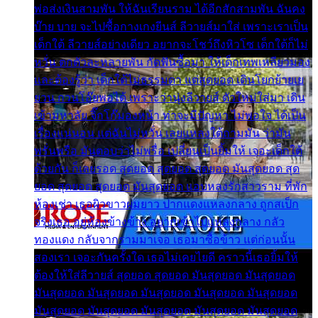
พ่อส่งเงินสามพัน ให้ฉันเรียนราม ได้อีกสักสามพัน ฉันคง
บ๊าย บาย จะไปซื้อกางเกงยีนส์ ลีวายส์มาใส่ เพราะเราเป็น
เด็กใต้ ลีวายส์อย่างเดียว อยากจะโชว์ถึงหิวโซ เด็กใต้ก็ไม่
หวั่น ตกตัวละหลายพัน กัดฟันซื้อมา ให้เด็กเทพเหลียวมอง
และต้องรู้ว่า เด็กใต้ไม่ธรรมดา แต่สุดยอด เดินโยกย้ายเย
ยวน กวนโอ๊ยพอได้ เพราะว่านุ่งลีวายส์ ตัวใหม่ใส่มา เดิน
เข้ามหาลัย จิ๊กโก๊มองหน้า ท่าจะมีปัญหา ไม่พอใจ ได้เป็น
เรื่องแน่นอน แต่ฉันไม่หวั่น เลยแหลงใต้ถามมัน ว่ามัน
พรั่นพรือ มันตอบว่าไม่พรื่อ เปลี่ยนเป็นยิ้มให้ เจอะเด็กใต้
ด้วยกัน ก็เลยรอด สุดยอด สุดยอด สุดยอด มันสุดยอด สุด
ยอด สุดยอด สุดยอด มันสุดยอด แอบหลงรักสาวราม ที่พัก
ห้องเช่า เธอผิวขาวผมยาว ปากแดงแหลงกลาง ถูกสเป็ก
จริงเธอ อยู่ห้องข้างข้าง อยากเข้าไปแหลงกลาง กลัว
ทองแดง กลับจากรามมาเจอ เธอมาซื้อข้าว แต่ก่อนนั้น
สองเรา เจอะกันครั้งใด เธอไม่เคยไยดี คราวนี้เธอยิ้มให้
ต้องให้ใส่ลีวายส์ สุดยอด สุดยอด มันสุดยอด มันสุดยอด
มันสุดยอด มันสุดยอด มันสุดยอด มันสุดยอด มันสุดยอด
มันสุดยอด มันสุดยอด มันสุดยอด มันสุดยอด มันสุดยอด