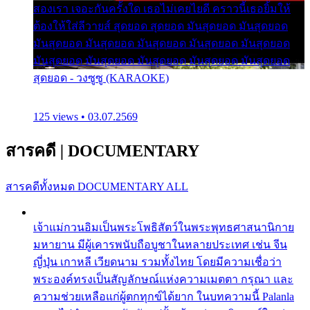
สองเรา เจอะกันครั้งใด เธอไม่เคยไยดี คราวนี้เธอยิ้มให้
ต้องให้ใส่ลีวายส์ สุดยอด สุดยอด มันสุดยอด มันสุดยอด
มันสุดยอด มันสุดยอด มันสุดยอด มันสุดยอด มันสุดยอด
มันสุดยอด มันสุดยอด มันสุดยอด มันสุดยอด มันสุดยอด
สุดยอด - วงซูซู (KARAOKE)
125 views • 03.07.2569
สารคดี
|
DOCUMENTARY
สารคดีทั้งหมด
DOCUMENTARY ALL
เจ้าแม่กวนอิมเป็นพระโพธิสัตว์ในพระพุทธศาสนานิกาย
มหายาน มีผู้เคารพนับถือบูชาในหลายประเทศ เช่น จีน
ญี่ปุ่น เกาหลี เวียดนาม รวมทั้งไทย โดยมีความเชื่อว่า
พระองค์ทรงเป็นสัญลักษณ์แห่งความเมตตา กรุณา และ
ความช่วยเหลือแก่ผู้ตกทุกข์ได้ยาก ในบทความนี้ Palanla