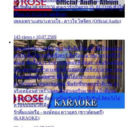
ขอรักคืน 24. 01:19:56 คนเรารักกันยาก 25. 01:23:06 หัวใจ
เถื่อน 26. 01:26:45 อยู่เพื่อลูก
เพลงเพราะเสนาะดวงใจ - ดาวใจ ไพจิตร (Official Audio)
143 views • 10.07.2569
ไม่เคยรักใครแน่หรือ อยากเชื่อถือก็ไม่กล้า ติ๋มใช่คนสวย
ตรึงใจ ติ๋มใช่งามซึ้งตรึงตรา พี่หรือจะมาหมายร่วมชีวี ก็
คนเขาลืออื้อฉาว ว่าสาวๆรุมตอมพี่ ติ๋มอยากรับรักเหมือน
กัน แต่หวั่นจะช้ำดวงฤดี กลัวแฟนของพี่ชี้หน้าด่าทอ ก็คน
ชื่อต๋อยต้อยตุ้มตุ๋ยต่าย พี่ยังลืมได้ง่ายๆเลยหนอ แค่ตัวเรา
สาวบ้านนา แสนจะซอมซ่อ ขืนรักขืนรอคงช้ำสักวัน ถ้า
จริงเหมือนคำพร่ำเฉลย พี่อย่าเฉยรีบมาหมั้น ถ้าพี่สู่ขอ
ตามธรรมเนียม ติ๋มจะเตรียมรับเกลียวสัมพันธ์ ผิดหวังไม่
หวั่นขอยอมได้เคียง
รักติ๋มแน่หรือ - หงษ์ทอง ดาวอุดร (ซาวด์ดนตรี)
(KARAOKE)