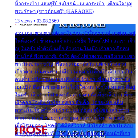
หิ้วกระเป๋า | แสงสุรีย์ รุ่งโรจน์ - แย่งกระเป๋า | เตือนใจ บุญ
พระรักษา (ซาวด์ดนตรี) (KARAOKE)
13 views • 03.08.2569
งานแต่ง เขาแซง แย่งเอาไปก่อน หัวใจอาวรณ์ มาซ่อน อยู่
ในห้องครัว ข้างนอกเจ้าสาว ส่งยิ้ม ให้คนไปทั่ว แต่เรา เฝ้า
อยู่ในครัว ทำตัวเป็นเด็ก ล้างจาน ในเมื่อ เจ้าสาว คือคน
บ้านใกล้ พึ่งพาอาศัย จำใจ ต้องไปช่วยงาน พอถึงเวลา เขา
พา กันเข้าพาขวัญ เพื่อนฝูง เฮฮาดังลั่น แต่เราล้างจาน
เดียวดาย เป็นคนพ่าย บ่มีความหมาย เคียงใจเจ้าบ่าว เป็น
คนพ่าย บ่มีความหมาย เคียงใจเจ้าบ่าว เพื่อนเจ้าสาว ยัง
เป็นบ่ได้ คือคนพ่าย ฮักคน ไม่มีใครสน เขาไม่เห็นคน ที่อยู่
ในครัว เจ้าสาว ก็มัวแต่งตัว สวยเด่น นั่งเคียงเจ้าบ่าว ที่เขา
เฝ้าคอย ใจเต้น หัวใจของเรา ลำเค็ญ ใครจะมองเห็น
ความใน ใจ เศร้า มันร้าวระบม ต้องมาขื่นขม เศร้าตรม
ท่ามความสุขี ช่วยงานเขาแต่ง แต่เรา แล้งมาหลายปี
เมื่อไรหนอจะ โชคดี ได้มีพิธีวิวาห์ หัวใจหล้า คอยไปคอย
มา คือหน้าที่เก่า หัวใจหล้า คอยไปคอยมา คือหน้าที่เก่า