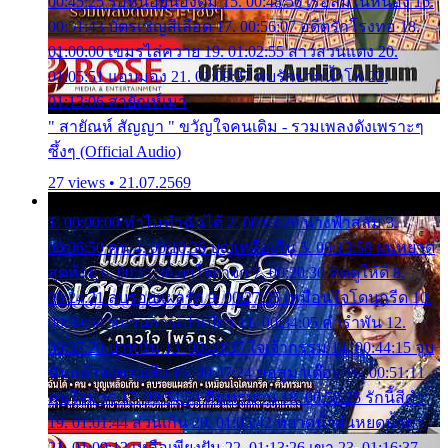
00:45:25 รอหน่อยน้องติ๋ม 15. 00:48:56 เรือล่มในหนอง 16.
00:51:43 บัตรเชิญสีเลือด 17. 00:56:07 อดีตรักโรงทอ 18.
01:00:00 เขมรไล่ควาย 19. 01:02:55 สาวสวนแตง 20.
01:05:51 แอบมอง 21. 01:09:27 พบรักปากน้ำโพ 22.
01:13:06 สายัณห์เมา
" สายัณห์ สัญญา " ขวัญใจคนเดิม - รวมเพลงดังเพราะๆ
ซึ้งๆ (Official Audio)
27 views • 21.07.2569
1. 00:00:00 ทำไมทำฉันได้ 2. 00:03:20 นางฟ้าสลัม 3.
00:06:50 คน 4. 00:10:36 บุญเหลือเกิน 5. 00:13:58 ฝนหยาด
สุดท้าย 6. 00:17:30 ยาใจยาจก 7. 00:20:30 คิดดูให้ดี 8.
00:24:21 ลบรอยแผลรัก 9. 00:27:35 เหมือนใจโดนกรีด 10.
00:30:54 ขบวนการเปาเปียว 11. 00:34:05 คำรำพัน 12.
00:37:20 ปาหนัน 13. 00:40:37 ใจเจ้ากรรม 14. 00:44:15 จูบ
ฉันแล้วจงตายเสีย 15. 00:47:24 ขอสูมาเต๊อะ 16. 00:51:11
คนใจมาร 17. 00:54:50 คืนทรมาน 18. 00:58:25 รักนี้สีดำ
19. 01:01:44 ส่วนเกิน 20. 01:05:42 หยาดน้ำฝนหยดน้ำตา
21. 01:09:13 เหลือเพียงฝัน 22. 01:13:26 เขา 23. 01:16:37