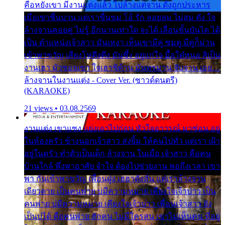
คือหยังเขา มีงานแต่งแล้ว ไปล้างแต่จาน ดั่งถูกประหาร
เมื่อเขาชื่นบาน แต่เราขื่นขม โอ้ รัก ลอยลม ไม่สม ดัง ใจ
ล้างจานคอยคู่ ไม่รู้ อีกนานเท่าใด จะได้ เลื่อนขั้นบันได ได้
เป็น ตำแหน่งเจ้าสาว มันเหงา เห็นเขามีคู่ ซมดู มีคู่ก็ม่วน
เข้าพาขวัญ เสียงโห่ตึงตึง มันซึ้ง อยู่แก่ใจ มื้อใด๋หนอ สิเป็น
งานเฮา มัวซอยเขา ใจเฮาซิด้าน มันทรมาน จับจาน เอย…
ล้างจานในงานแต่ง - Cover Ver. (ซาวด์ดนตรี)
(KARAOKE)
21 views • 03.08.2569
งานแต่ง เขาแซง แย่งเอาไปก่อน หัวใจอาวรณ์ มาซ่อน อยู่
ในห้องครัว ข้างนอกเจ้าสาว ส่งยิ้ม ให้คนไปทั่ว แต่เรา เฝ้า
อยู่ในครัว ทำตัวเป็นเด็ก ล้างจาน ในเมื่อ เจ้าสาว คือคน
บ้านใกล้ พึ่งพาอาศัย จำใจ ต้องไปช่วยงาน พอถึงเวลา เขา
พา กันเข้าพาขวัญ เพื่อนฝูง เฮฮาดังลั่น แต่เราล้างจาน
เดียวดาย เป็นคนพ่าย บ่มีความหมาย เคียงใจเจ้าบ่าว เป็น
คนพ่าย บ่มีความหมาย เคียงใจเจ้าบ่าว เพื่อนเจ้าสาว ยัง
เป็นบ่ได้ คือคนพ่าย ฮักคน ไม่มีใครสน เขาไม่เห็นคน ที่อยู่