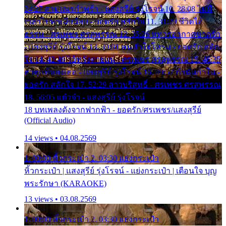
24:27 สามเณรกำพร้า - แสงสุรีย์ รุ่งโรจน์ 10. 28:08 ไม่มี
เวลาไปหาเมียน้อย - ยอดรัก สลักใจ 11. 31:29 ชีวิตไอ้
ธรรม - ศรเพชร ศรสุพรรณ 12. 35:26 ทหารอากาศขาดรัก
- แสงสุรีย์ รุ่งโรจน์ 13. 39:01 คนหัวใจโทรม - ยอดรัก สลัก
ใจ 14. 42:49 ไอ้หวังตายแน่ - ศรเพชร ศรสุพรรณ 15. 46:35
ธาตุแท้ของเธอ - แสงสุรีย์ รุ่งโรจน์ 16. 49:57 กำนันกำใน -
ยอดรัก สลักใจ 17. 52:29 สาวบริสุทธิ์ - ศรเพชร ศรสุพรรณ
18. 56:05 แต๋วจ๋า - แสงสุรีย์ รุ่งโรจน์
18 บทเพลงดังจากฟากฟ้า - ยอดรัก/ศรเพชร/แสงสุรีย์
(Official Audio)
14 views • 04.08.2569
1. 00:00 หิ้วกระเป๋า 2. 03:30 แย่งกระเป๋า
หิ้วกระเป๋า | แสงสุรีย์ รุ่งโรจน์ - แย่งกระเป๋า | เตือนใจ บุญ
พระรักษา (KARAOKE)
13 views • 03.08.2569
1. 00:00 หิ้วกระเป๋า 2. 03:30 แย่งกระเป๋า