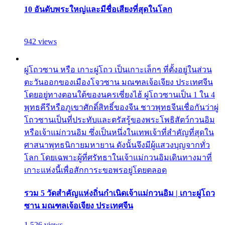
10 อันดับพระใหญ่และมีชื่อเสียงที่สุดในโลก
942 views
ผู่โถวซาน หรือ เกาะผู่โถว เป็นเกาะเล็กๆ ที่ตั้งอยู่ในส่วน
ตะวันออกของเมืองโจวซาน มณฑลเจ้อเจียง ประเทศจีน
โดยอยู่ทางตอนใต้ของนครเซี่ยงไฮ้ ผู่โถวซานเป็น 1 ใน 4
พุทธคีรีหรือภูเขาศักดิ์สิทธิ์ของจีน ชาวพุทธจีนเชื่อกันว่าผู่
โถวซานเป็นที่ประทับและตรัสรู้ของพระโพธิสัตว์กวนอิม
หรือเจ้าแม่กวนอิม ซึ่งเป็นหนึ่งในเทพเจ้าที่สำคัญที่สุดใน
ศาสนาพุทธนิกายมหายาน ดังนั้นจึงมีผู้แสวงบุญจากทั่ว
โลก โดยเฉพาะผู้ที่ศรัทธาในเจ้าแม่กวนอิมเดินทางมาที่
เกาะแห่งนี้เพื่อสักการะขอพรอยู่โดยตลอด
รวม 5 วัดสำคัญแห่งถิ่นกำเนิดเจ้าแม่กวนอิม | เกาะผู่โถว
ซาน มณฑลเจ้อเจียง ประเทศจีน
1,526 views