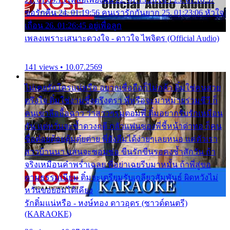
ขอรักคืน 24. 01:19:56 คนเรารักกันยาก 25. 01:23:06 หัวใจ
เถื่อน 26. 01:26:45 อยู่เพื่อลูก
เพลงเพราะเสนาะดวงใจ - ดาวใจ ไพจิตร (Official Audio)
141 views • 10.07.2569
ไม่เคยรักใครแน่หรือ อยากเชื่อถือก็ไม่กล้า ติ๋มใช่คนสวย
ตรึงใจ ติ๋มใช่งามซึ้งตรึงตรา พี่หรือจะมาหมายร่วมชีวี ก็
คนเขาลืออื้อฉาว ว่าสาวๆรุมตอมพี่ ติ๋มอยากรับรักเหมือน
กัน แต่หวั่นจะช้ำดวงฤดี กลัวแฟนของพี่ชี้หน้าด่าทอ ก็คน
ชื่อต๋อยต้อยตุ้มตุ๋ยต่าย พี่ยังลืมได้ง่ายๆเลยหนอ แค่ตัวเรา
สาวบ้านนา แสนจะซอมซ่อ ขืนรักขืนรอคงช้ำสักวัน ถ้า
จริงเหมือนคำพร่ำเฉลย พี่อย่าเฉยรีบมาหมั้น ถ้าพี่สู่ขอ
ตามธรรมเนียม ติ๋มจะเตรียมรับเกลียวสัมพันธ์ ผิดหวังไม่
หวั่นขอยอมได้เคียง
รักติ๋มแน่หรือ - หงษ์ทอง ดาวอุดร (ซาวด์ดนตรี)
(KARAOKE)