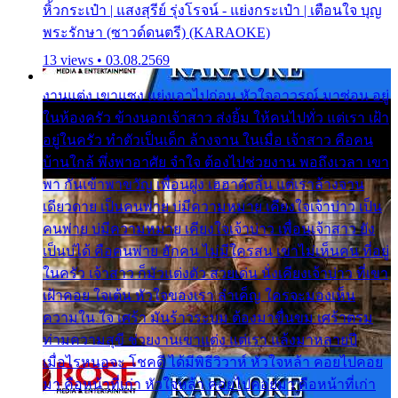
หิ้วกระเป๋า | แสงสุรีย์ รุ่งโรจน์ - แย่งกระเป๋า | เตือนใจ บุญ
พระรักษา (ซาวด์ดนตรี) (KARAOKE)
13 views • 03.08.2569
งานแต่ง เขาแซง แย่งเอาไปก่อน หัวใจอาวรณ์ มาซ่อน อยู่
ในห้องครัว ข้างนอกเจ้าสาว ส่งยิ้ม ให้คนไปทั่ว แต่เรา เฝ้า
อยู่ในครัว ทำตัวเป็นเด็ก ล้างจาน ในเมื่อ เจ้าสาว คือคน
บ้านใกล้ พึ่งพาอาศัย จำใจ ต้องไปช่วยงาน พอถึงเวลา เขา
พา กันเข้าพาขวัญ เพื่อนฝูง เฮฮาดังลั่น แต่เราล้างจาน
เดียวดาย เป็นคนพ่าย บ่มีความหมาย เคียงใจเจ้าบ่าว เป็น
คนพ่าย บ่มีความหมาย เคียงใจเจ้าบ่าว เพื่อนเจ้าสาว ยัง
เป็นบ่ได้ คือคนพ่าย ฮักคน ไม่มีใครสน เขาไม่เห็นคน ที่อยู่
ในครัว เจ้าสาว ก็มัวแต่งตัว สวยเด่น นั่งเคียงเจ้าบ่าว ที่เขา
เฝ้าคอย ใจเต้น หัวใจของเรา ลำเค็ญ ใครจะมองเห็น
ความใน ใจ เศร้า มันร้าวระบม ต้องมาขื่นขม เศร้าตรม
ท่ามความสุขี ช่วยงานเขาแต่ง แต่เรา แล้งมาหลายปี
เมื่อไรหนอจะ โชคดี ได้มีพิธีวิวาห์ หัวใจหล้า คอยไปคอย
มา คือหน้าที่เก่า หัวใจหล้า คอยไปคอยมา คือหน้าที่เก่า