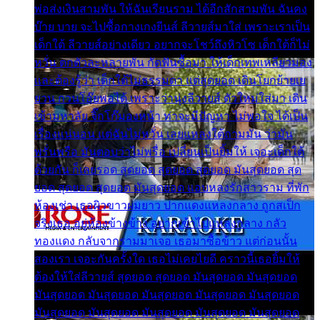
พ่อส่งเงินสามพัน ให้ฉันเรียนราม ได้อีกสักสามพัน ฉันคง
บ๊าย บาย จะไปซื้อกางเกงยีนส์ ลีวายส์มาใส่ เพราะเราเป็น
เด็กใต้ ลีวายส์อย่างเดียว อยากจะโชว์ถึงหิวโซ เด็กใต้ก็ไม่
หวั่น ตกตัวละหลายพัน กัดฟันซื้อมา ให้เด็กเทพเหลียวมอง
และต้องรู้ว่า เด็กใต้ไม่ธรรมดา แต่สุดยอด เดินโยกย้ายเย
ยวน กวนโอ๊ยพอได้ เพราะว่านุ่งลีวายส์ ตัวใหม่ใส่มา เดิน
เข้ามหาลัย จิ๊กโก๊มองหน้า ท่าจะมีปัญหา ไม่พอใจ ได้เป็น
เรื่องแน่นอน แต่ฉันไม่หวั่น เลยแหลงใต้ถามมัน ว่ามัน
พรั่นพรือ มันตอบว่าไม่พรื่อ เปลี่ยนเป็นยิ้มให้ เจอะเด็กใต้
ด้วยกัน ก็เลยรอด สุดยอด สุดยอด สุดยอด มันสุดยอด สุด
ยอด สุดยอด สุดยอด มันสุดยอด แอบหลงรักสาวราม ที่พัก
ห้องเช่า เธอผิวขาวผมยาว ปากแดงแหลงกลาง ถูกสเป็ก
จริงเธอ อยู่ห้องข้างข้าง อยากเข้าไปแหลงกลาง กลัว
ทองแดง กลับจากรามมาเจอ เธอมาซื้อข้าว แต่ก่อนนั้น
สองเรา เจอะกันครั้งใด เธอไม่เคยไยดี คราวนี้เธอยิ้มให้
ต้องให้ใส่ลีวายส์ สุดยอด สุดยอด มันสุดยอด มันสุดยอด
มันสุดยอด มันสุดยอด มันสุดยอด มันสุดยอด มันสุดยอด
มันสุดยอด มันสุดยอด มันสุดยอด มันสุดยอด มันสุดยอด