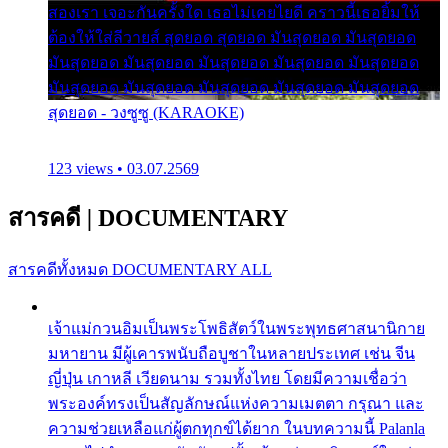
สองเรา เจอะกันครั้งใด เธอไม่เคยไยดี คราวนี้เธอยิ้มให้
ต้องให้ใส่ลีวายส์ สุดยอด สุดยอด มันสุดยอด มันสุดยอด
มันสุดยอด มันสุดยอด มันสุดยอด มันสุดยอด มันสุดยอด
มันสุดยอด มันสุดยอด มันสุดยอด มันสุดยอด มันสุดยอด
สุดยอด - วงซูซู (KARAOKE)
123 views • 03.07.2569
สารคดี
|
DOCUMENTARY
สารคดีทั้งหมด
DOCUMENTARY ALL
เจ้าแม่กวนอิมเป็นพระโพธิสัตว์ในพระพุทธศาสนานิกาย
มหายาน มีผู้เคารพนับถือบูชาในหลายประเทศ เช่น จีน
ญี่ปุ่น เกาหลี เวียดนาม รวมทั้งไทย โดยมีความเชื่อว่า
พระองค์ทรงเป็นสัญลักษณ์แห่งความเมตตา กรุณา และ
ความช่วยเหลือแก่ผู้ตกทุกข์ได้ยาก ในบทความนี้ Palanla