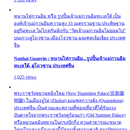
หนานไห่กวนอิม หรือ รูปปั้นเจ้าแม่กวนอิมทะเลใต้ เป็น
องค์เจ้าแม่กวนอิมความสูง 33 เมตรรวมฐาน ประดิษฐาน
อยู่ริมทะเล ไม่ไกลกันนักกับ “วัดเจ้าแม่กวนอิมไม่ยอมไป”
บนเกาะผู่โถวซาน เมืองโจวซาน มณฑลเจ้อเจียง ประเทศ
จีน
Nanhai Guanyin : หนานไห่กวนอิม...รูปปั้นเจ้าแม่กวนอิม
ทะเลใต้, ผู่โถวซาน ประเทศจีน
1,025 views
พระราชวังหยวนหมิงใหม่ (New Yuanming Palace/宮新園
明園) ในเมืองจูไห่ (Zhuhai) มณฑลกวางตุ้ง (Quangdong)
ประเทศจีน เป็นสวนและสถานที่ท่องเที่ยวที่ได้รับแรง
บันดาลใจจากพระราชวังฤดูร้อนเก่า (Old Summer Palace)
หรือหยวนหมิงหยวนในกรุงปักกิ่ง สวนสาธารณะขนาด
ใหญ่ใจกลางเมืองแห่งนี้มีครบทั้งธรรมชาติ สถาปัตยกรรม