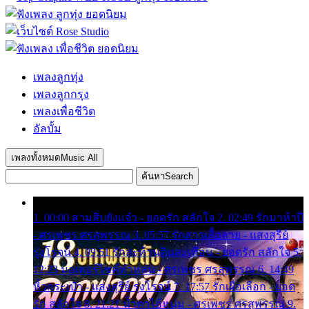
เพลงลูกทุ่ง
เพลงลูกกรุง
เพลงเพื่อชีวิต
อัลบั้ม
เพลงทั้งหมด
Music All
ค้นหา
Search
1. 00:00 สามสิบยังแจ๋ว - ยอดรัก สลักใจ 2. 02:49 รักมาห้าปี
- ศรเพชร ศรสุพรรณ 3. 05:57 รักสาวเสื้อลาย - แสงสุรีย์
รุ่งโรจน์ 4. 09:51 รักสะท้านดินสะเทือน - ยอดรัก สลักใจ 5.
12:23 มอเตอร์ไซค์ทำหล่น - ศรเพชร ศรสุพรรณ 6. 14:49
หิ้วกระเป๋า - แสงสุรีย์ รุ่งโรจน์ 7. 17:57 รักเผื่อเลือก - ยอด
รัก สลักใจ 8. 21:21 น้ำตาไอ้หนุ่ม - ศรเพชร ศรสุพรรณ 9.