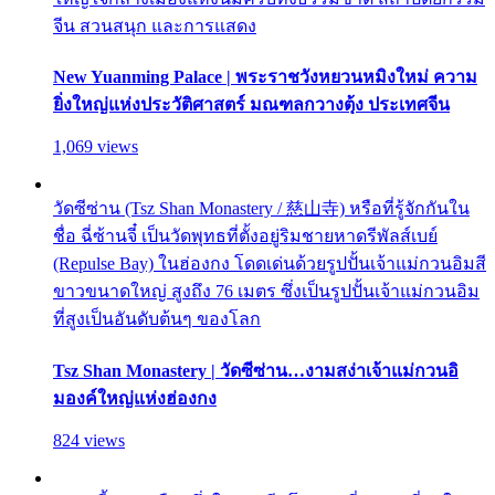
จีน สวนสนุก และการแสดง
New Yuanming Palace | พระราชวังหยวนหมิงใหม่ ความ
ยิ่งใหญ่แห่งประวัติศาสตร์ มณฑลกวางตุ้ง ประเทศจีน
1,069 views
วัดซีซ่าน (Tsz Shan Monastery / 慈山寺) หรือที่รู้จักกันใน
ชื่อ ฉี่ซ้านจี๋ เป็นวัดพุทธที่ตั้งอยู่ริมชายหาดรีพัลส์เบย์
(Repulse Bay) ในฮ่องกง โดดเด่นด้วยรูปปั้นเจ้าแม่กวนอิมสี
ขาวขนาดใหญ่ สูงถึง 76 เมตร ซึ่งเป็นรูปปั้นเจ้าแม่กวนอิม
ที่สูงเป็นอันดับต้นๆ ของโลก
Tsz Shan Monastery | วัดซีซ่าน…งามสง่าเจ้าแม่กวนอิ
มองค์ใหญ่แห่งฮ่องกง
824 views