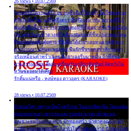
26 views • 10.07.2569
ไม่เคยรักใครแน่หรือ อยากเชื่อถือก็ไม่กล้า ติ๋มใช่คนสวย
ตรึงใจ ติ๋มใช่งามซึ้งตรึงตรา พี่หรือจะมาหมายร่วมชีวี ก็
คนเขาลืออื้อฉาว ว่าสาวๆรุมตอมพี่ ติ๋มอยากรับรักเหมือน
กัน แต่หวั่นจะช้ำดวงฤดี กลัวแฟนของพี่ชี้หน้าด่าทอ ก็คน
ชื่อต๋อยต้อยตุ้มตุ๋ยต่าย พี่ยังลืมได้ง่ายๆเลยหนอ แค่ตัวเรา
สาวบ้านนา แสนจะซอมซ่อ ขืนรักขืนรอคงช้ำสักวัน ถ้า
จริงเหมือนคำพร่ำเฉลย พี่อย่าเฉยรีบมาหมั้น ถ้าพี่สู่ขอ
ตามธรรมเนียม ติ๋มจะเตรียมรับเกลียวสัมพันธ์ ผิดหวังไม่
หวั่นขอยอมได้เคียง
รักติ๋มแน่หรือ - หงษ์ทอง ดาวอุดร (KARAOKE)
28 views • 10.07.2569
บัวทองโศก เพราะเป็นโรครักรุม ในอกกลัดกลุ้ม โดนแฟน
หนุ่มหลอกเอา เขารวย และรูปหล่อ มาพะเน้าพะนอ
ออเซาะจนใจเบา สงสาร บัวทองเศร้า น้ำตาคลอเบ้า เฝ้า
อาลัย หนุ่มรูปหล่อหนีไกล หัวใจบัวทองระรวย บัวทองโศก