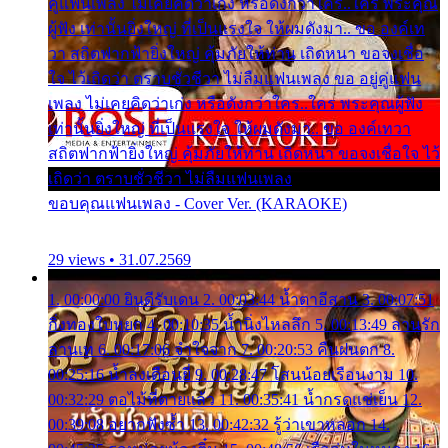
คู่แฟนเพลง ไม่เคยคิดว่าเก่ง หรือดังกว่าใคร..ใคร พระคุณ
ผู้ฟัง เท่านั้นยิ่งใหญ่ ที่เป็นแรงใจ ให้ผมดังมา.. ขอ องค์เท
วา สถิตฟากฟ้ายิ่งใหญ่ คุ้มภัยให้ท่าน เถิดหนา ขอจงเชื่อ
ใจ ไว้เถิดว่า ตราบชั่วชีวา ไม่ลืมแฟนเพลง ขอ อยู่คู่แฟน
เพลง ไม่เคยคิดว่าเก่ง หรือดังกว่าใคร..ใคร พระคุณผู้ฟัง
เท่านั้นยิ่งใหญ่ ที่เป็นแรงใจ ให้ผมดังมา.. ขอ องค์เทวา
สถิตฟากฟ้ายิ่งใหญ่ คุ้มภัยให้ท่าน เถิดหนา ขอจงเชื่อใจ ไว้
เถิดว่า ตราบชั่วชีวา ไม่ลืมแฟนเพลง
ขอบคุณแฟนเพลง - Cover Ver. (KARAOKE)
29 views • 31.07.2569
1. 00:00:00 ยินดีรับเดน 2. 00:03:44 น้ำตาอีสาน 3. 00:07:51
กิ่งทองใบหยก 4. 00:10:35 น้ำนิ่งไหลลึก 5. 00:13:49 ลานรัก
ลานเท 6. 00:17:06 จำใจจาก 7. 00:20:53 คืนฝนตก 8.
00:25:16 น้ำลงเดือนยี่ 9. 00:28:47 โสนน้อยเรือนงาม 10.
00:32:29 ตอไม้ที่ตายแล้ว 11. 00:35:41 น้ำกรดแช่เย็น 12.
00:39:08 อยากฟังซ้ำ 13. 00:42:32 รู้ว่าเขาหลอก 14.