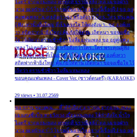
ไมตรี จากแฟนเพลง ทุกทุกที่ ปราณีหลั่งไหล ผมขอฝาก
นาม ยอดรักเอาไว้ โปรดเป็นแรงใจ อย่างนี้เรื่อยไป ขอ อยู่
คู่แฟนเพลง ไม่เคยคิดว่าเก่ง หรือดังกว่าใคร..ใคร พระคุณ
ผู้ฟัง เท่านั้นยิ่งใหญ่ ที่เป็นแรงใจ ให้ผมดังมา.. ขอ องค์เท
วา สถิตฟากฟ้ายิ่งใหญ่ คุ้มภัยให้ท่าน เถิดหนา ขอจงเชื่อ
ใจ ไว้เถิดว่า ตราบชั่วชีวา ไม่ลืมแฟนเพลง ขอ อยู่คู่แฟน
เพลง ไม่เคยคิดว่าเก่ง หรือดังกว่าใคร..ใคร พระคุณผู้ฟัง
เท่านั้นยิ่งใหญ่ ที่เป็นแรงใจ ให้ผมดังมา.. ขอ องค์เทวา
สถิตฟากฟ้ายิ่งใหญ่ คุ้มภัยให้ท่าน เถิดหนา ขอจงเชื่อใจ ไว้
เถิดว่า ตราบชั่วชีวา ไม่ลืมแฟนเพลง
ขอบคุณแฟนเพลง - Cover Ver. (ซาวด์ดนตรี) (KARAOKE)
29 views • 31.07.2569
ขอ กราบ ขอบคุณ.... ที่ได้รับไออุ่น การุณ จากแฟน เพลง
ผมแสนชื่นใจ หายวังเวง เมื่อแฟนเพลง ให้กำลังใจ น้ำใจ
ไมตรี จากแฟนเพลง ทุกทุกที่ ปราณีหลั่งไหล ผมขอฝาก
นาม ยอดรักเอาไว้ โปรดเป็นแรงใจ อย่างนี้เรื่อยไป ขอ อยู่