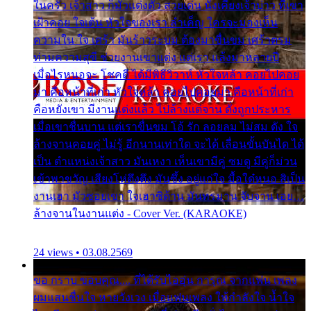
ในครัว เจ้าสาว ก็มัวแต่งตัว สวยเด่น นั่งเคียงเจ้าบ่าว ที่เขา
เฝ้าคอย ใจเต้น หัวใจของเรา ลำเค็ญ ใครจะมองเห็น
ความใน ใจ เศร้า มันร้าวระบม ต้องมาขื่นขม เศร้าตรม
ท่ามความสุขี ช่วยงานเขาแต่ง แต่เรา แล้งมาหลายปี
เมื่อไรหนอจะ โชคดี ได้มีพิธีวิวาห์ หัวใจหล้า คอยไปคอย
มา คือหน้าที่เก่า หัวใจหล้า คอยไปคอยมา คือหน้าที่เก่า
คือหยังเขา มีงานแต่งแล้ว ไปล้างแต่จาน ดั่งถูกประหาร
เมื่อเขาชื่นบาน แต่เราขื่นขม โอ้ รัก ลอยลม ไม่สม ดัง ใจ
ล้างจานคอยคู่ ไม่รู้ อีกนานเท่าใด จะได้ เลื่อนขั้นบันได ได้
เป็น ตำแหน่งเจ้าสาว มันเหงา เห็นเขามีคู่ ซมดู มีคู่ก็ม่วน
เข้าพาขวัญ เสียงโห่ตึงตึง มันซึ้ง อยู่แก่ใจ มื้อใด๋หนอ สิเป็น
งานเฮา มัวซอยเขา ใจเฮาซิด้าน มันทรมาน จับจาน เอย…
ล้างจานในงานแต่ง - Cover Ver. (KARAOKE)
24 views • 03.08.2569
ขอ กราบ ขอบคุณ.... ที่ได้รับไออุ่น การุณ จากแฟน เพลง
ผมแสนชื่นใจ หายวังเวง เมื่อแฟนเพลง ให้กำลังใจ น้ำใจ