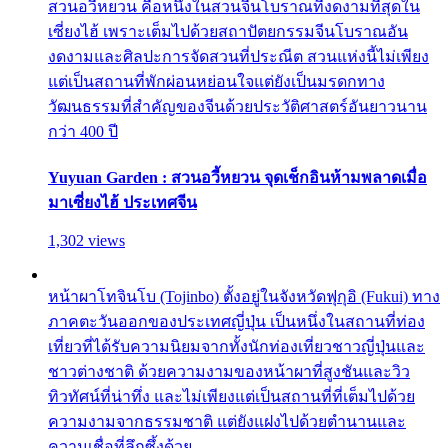
สวนอวี้หยวน คือหนึ่งในสวนจีนโบราณที่งดงามที่สุดใน
เซี่ยงไฮ้ เพราะเต็มไปด้วยสถาปัตยกรรมจีนโบราณอัน
งดงามและศิลปะการจัดสวนที่ประณีต สวนแห่งนี้ไม่เพียง
แต่เป็นสถานที่พักผ่อนหย่อนใจแต่ยังเป็นมรดกทาง
วัฒนธรรมที่สำคัญของจีนด้วยประวัติศาสตร์อันยาวนาน
กว่า 400 ปี
Yuyuan Garden : สวนอวี้หยวน จุดเช็กอินห้ามพลาดเมื่อ
มาเซี่ยงไฮ้ ประเทศจีน
1,302 views
หน้าผาโทจินโบ (Tojinbo) ตั้งอยู่ในจังหวัดฟุกุอิ (Fukui) ทาง
ภาคตะวันออกของประเทศญี่ปุ่น เป็นหนึ่งในสถานที่ท่อง
เที่ยวที่ได้รับความนิยมจากทั้งนักท่องเที่ยวชาวญี่ปุ่นและ
ชาวต่างชาติ ด้วยความงามของหน้าผาที่สูงชันและวิว
ทิวทัศน์ที่น่าทึ่ง และไม่เพียงแต่เป็นสถานที่ที่เต็มไปด้วย
ความงามจากธรรมชาติ แต่ยังแฝงไปด้วยตำนานและ
ความเชื่อที่ลึกซึ้งด้วย