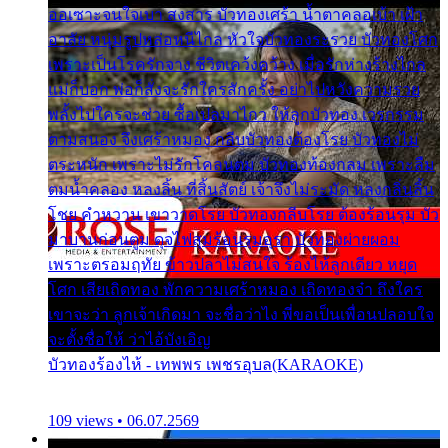
ออเซาะจนใจเบา สงสาร บัวทองเศร้า น้ำตาคลอเบ้า เฝ้า
อาลัย หนุ่มรูปหล่อหนีไกล หัวใจบัวทองระรวย บัวทองโศก
เพราะเป็นโรครักจาง ชีวิตเคว้งคว้าง เมื่อรักห่างร้างไกล
แม่ก็บอก พ่อก็สั่งจะรักใครสักครั้ง อย่าไปหวังความรวย
พลั้งไปใครจะช่วย ซื้อเปลมาไกว ให้ลูกบัวทอง เวรกรรม
ตามสนอง จึงเศร้าหมอง กลีบบัวทองต้องโรย บัวทองไม่
ตระหนัก เพราะไม่รักโคลนตม บัวทองท้องกลม เพราะลืม
ตมน้ำคลอง หลงลิ้น ที่สิ้นสัตย์ เจ้าจึงไม่ระมัด หลงกลิ่นลิ้น
โชย คำหวาน เขาวาดโรย บัวทองกลีบโรย ต้องร้อนรุม บัว
มาบานก่อนตูม ดุจไฟสุมร้อนรุมอุรา บัวทองผ่ายผอม
เพราะตรอมฤทัย ข้าวปลาไม่สนใจ ร้องไห้ลูกเดียว หยุด
โศก เสียเถิดทอง พักความเศร้าหมอง เถิดทองจ๋า ถึงใคร
เขาจะว่า ลูกเจ้าเกิดมา จะชื่อว่าไง พี่ขอเป็นเพื่อนปลอบใจ
จะตั้งชื่อให้ ว่าไอ้บังเอิญ
บัวทองร้องไห้ - เทพพร เพชรอุบล(KARAOKE)
109 views • 06.07.2569