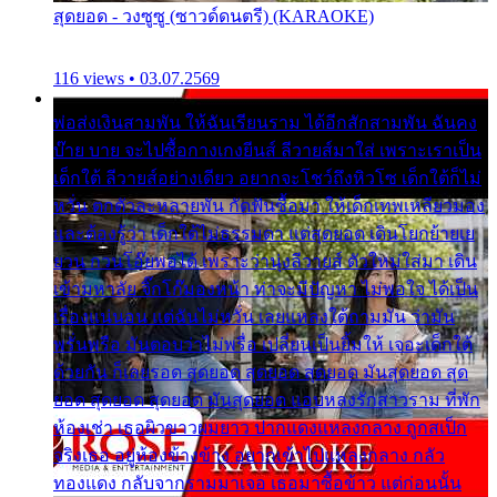
สุดยอด - วงซูซู (ซาวด์ดนตรี) (KARAOKE)
116 views • 03.07.2569
พ่อส่งเงินสามพัน ให้ฉันเรียนราม ได้อีกสักสามพัน ฉันคง
บ๊าย บาย จะไปซื้อกางเกงยีนส์ ลีวายส์มาใส่ เพราะเราเป็น
เด็กใต้ ลีวายส์อย่างเดียว อยากจะโชว์ถึงหิวโซ เด็กใต้ก็ไม่
หวั่น ตกตัวละหลายพัน กัดฟันซื้อมา ให้เด็กเทพเหลียวมอง
และต้องรู้ว่า เด็กใต้ไม่ธรรมดา แต่สุดยอด เดินโยกย้ายเย
ยวน กวนโอ๊ยพอได้ เพราะว่านุ่งลีวายส์ ตัวใหม่ใส่มา เดิน
เข้ามหาลัย จิ๊กโก๊มองหน้า ท่าจะมีปัญหา ไม่พอใจ ได้เป็น
เรื่องแน่นอน แต่ฉันไม่หวั่น เลยแหลงใต้ถามมัน ว่ามัน
พรั่นพรือ มันตอบว่าไม่พรื่อ เปลี่ยนเป็นยิ้มให้ เจอะเด็กใต้
ด้วยกัน ก็เลยรอด สุดยอด สุดยอด สุดยอด มันสุดยอด สุด
ยอด สุดยอด สุดยอด มันสุดยอด แอบหลงรักสาวราม ที่พัก
ห้องเช่า เธอผิวขาวผมยาว ปากแดงแหลงกลาง ถูกสเป็ก
จริงเธอ อยู่ห้องข้างข้าง อยากเข้าไปแหลงกลาง กลัว
ทองแดง กลับจากรามมาเจอ เธอมาซื้อข้าว แต่ก่อนนั้น