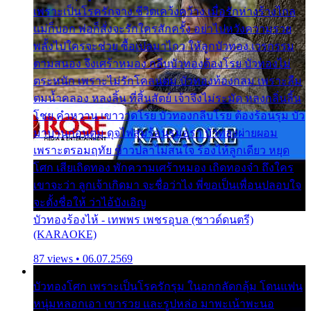
เพราะเป็นโรครักจาง ชีวิตเคว้งคว้าง เมื่อรักห่างร้างไกล
แม่ก็บอก พ่อก็สั่งจะรักใครสักครั้ง อย่าไปหวังความรวย
พลั้งไปใครจะช่วย ซื้อเปลมาไกว ให้ลูกบัวทอง เวรกรรม
ตามสนอง จึงเศร้าหมอง กลีบบัวทองต้องโรย บัวทองไม่
ตระหนัก เพราะไม่รักโคลนตม บัวทองท้องกลม เพราะลืม
ตมน้ำคลอง หลงลิ้น ที่สิ้นสัตย์ เจ้าจึงไม่ระมัด หลงกลิ่นลิ้น
โชย คำหวาน เขาวาดโรย บัวทองกลีบโรย ต้องร้อนรุม บัว
มาบานก่อนตูม ดุจไฟสุมร้อนรุมอุรา บัวทองผ่ายผอม
เพราะตรอมฤทัย ข้าวปลาไม่สนใจ ร้องไห้ลูกเดียว หยุด
โศก เสียเถิดทอง พักความเศร้าหมอง เถิดทองจ๋า ถึงใคร
เขาจะว่า ลูกเจ้าเกิดมา จะชื่อว่าไง พี่ขอเป็นเพื่อนปลอบใจ
จะตั้งชื่อให้ ว่าไอ้บังเอิญ
บัวทองร้องไห้ - เทพพร เพชรอุบล (ซาวด์ดนตรี)
(KARAOKE)
87 views • 06.07.2569
บัวทองโศก เพราะเป็นโรครักรุม ในอกกลัดกลุ้ม โดนแฟน
หนุ่มหลอกเอา เขารวย และรูปหล่อ มาพะเน้าพะนอ