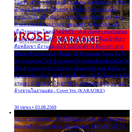
ในครัว เจ้าสาว ก็มัวแต่งตัว สวยเด่น นั่งเคียงเจ้าบ่าว ที่เขา
เฝ้าคอย ใจเต้น หัวใจของเรา ลำเค็ญ ใครจะมองเห็น
ความใน ใจ เศร้า มันร้าวระบม ต้องมาขื่นขม เศร้าตรม
ท่ามความสุขี ช่วยงานเขาแต่ง แต่เรา แล้งมาหลายปี
เมื่อไรหนอจะ โชคดี ได้มีพิธีวิวาห์ หัวใจหล้า คอยไปคอย
มา คือหน้าที่เก่า หัวใจหล้า คอยไปคอยมา คือหน้าที่เก่า
คือหยังเขา มีงานแต่งแล้ว ไปล้างแต่จาน ดั่งถูกประหาร
เมื่อเขาชื่นบาน แต่เราขื่นขม โอ้ รัก ลอยลม ไม่สม ดัง ใจ
ล้างจานคอยคู่ ไม่รู้ อีกนานเท่าใด จะได้ เลื่อนขั้นบันได ได้
เป็น ตำแหน่งเจ้าสาว มันเหงา เห็นเขามีคู่ ซมดู มีคู่ก็ม่วน
เข้าพาขวัญ เสียงโห่ตึงตึง มันซึ้ง อยู่แก่ใจ มื้อใด๋หนอ สิเป็น
งานเฮา มัวซอยเขา ใจเฮาซิด้าน มันทรมาน จับจาน เอย…
ล้างจานในงานแต่ง - Cover Ver. (KARAOKE)
30 views • 03.08.2569
ขอ กราบ ขอบคุณ.... ที่ได้รับไออุ่น การุณ จากแฟน เพลง
ผมแสนชื่นใจ หายวังเวง เมื่อแฟนเพลง ให้กำลังใจ น้ำใจ