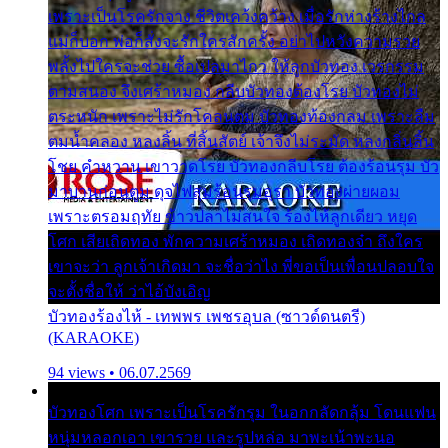
เพราะเป็นโรครักจาง ชีวิตเคว้งคว้าง เมื่อรักห่างร้างไกล
แม่ก็บอก พ่อก็สั่งจะรักใครสักครั้ง อย่าไปหวังความรวย
พลั้งไปใครจะช่วย ซื้อเปลมาไกว ให้ลูกบัวทอง เวรกรรม
ตามสนอง จึงเศร้าหมอง กลีบบัวทองต้องโรย บัวทองไม่
ตระหนัก เพราะไม่รักโคลนตม บัวทองท้องกลม เพราะลืม
ตมน้ำคลอง หลงลิ้น ที่สิ้นสัตย์ เจ้าจึงไม่ระมัด หลงกลิ่นลิ้น
โชย คำหวาน เขาวาดโรย บัวทองกลีบโรย ต้องร้อนรุม บัว
มาบานก่อนตูม ดุจไฟสุมร้อนรุมอุรา บัวทองผ่ายผอม
เพราะตรอมฤทัย ข้าวปลาไม่สนใจ ร้องไห้ลูกเดียว หยุด
โศก เสียเถิดทอง พักความเศร้าหมอง เถิดทองจ๋า ถึงใคร
เขาจะว่า ลูกเจ้าเกิดมา จะชื่อว่าไง พี่ขอเป็นเพื่อนปลอบใจ
จะตั้งชื่อให้ ว่าไอ้บังเอิญ
บัวทองร้องไห้ - เทพพร เพชรอุบล (ซาวด์ดนตรี)
(KARAOKE)
94 views • 06.07.2569
บัวทองโศก เพราะเป็นโรครักรุม ในอกกลัดกลุ้ม โดนแฟน
หนุ่มหลอกเอา เขารวย และรูปหล่อ มาพะเน้าพะนอ