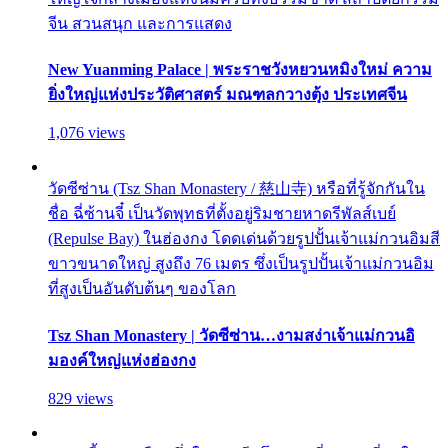
จีน สวนสนุก และการแสดง
New Yuanming Palace | พระราชวังหยวนหมิงใหม่ ความ
ยิ่งใหญ่แห่งประวัติศาสตร์ มณฑลกวางตุ้ง ประเทศจีน
1,076 views
วัดซีซ่าน (Tsz Shan Monastery / 慈山寺) หรือที่รู้จักกันใน
ชื่อ ฉี่ซ้านจี๋ เป็นวัดพุทธที่ตั้งอยู่ริมชายหาดรีพัลส์เบย์
(Repulse Bay) ในฮ่องกง โดดเด่นด้วยรูปปั้นเจ้าแม่กวนอิมสี
ขาวขนาดใหญ่ สูงถึง 76 เมตร ซึ่งเป็นรูปปั้นเจ้าแม่กวนอิม
ที่สูงเป็นอันดับต้นๆ ของโลก
Tsz Shan Monastery | วัดซีซ่าน…งามสง่าเจ้าแม่กวนอิ
มองค์ใหญ่แห่งฮ่องกง
829 views