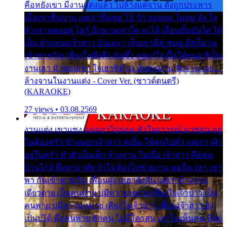
คือหยังเขา มีงานแต่งแล้ว ไปล้างแต่จาน ดั่งถูกประหาร
เมื่อเขาชื่นบาน แต่เราขื่นขม โอ้ รัก ลอยลม ไม่สม ดัง ใจ
ล้างจานคอยคู่ ไม่รู้ อีกนานเท่าใด จะได้ เลื่อนขั้นบันได ได้
เป็น ตำแหน่งเจ้าสาว มันเหงา เห็นเขามีคู่ ซมดู มีคู่ก็ม่วน
เข้าพาขวัญ เสียงโห่ตึงตึง มันซึ้ง อยู่แก่ใจ มื้อใด๋หนอ สิเป็น
งานเฮา มัวซอยเขา ใจเฮาซิด้าน มันทรมาน จับจาน เอย…
ล้างจานในงานแต่ง - Cover Ver. (ซาวด์ดนตรี)
(KARAOKE)
27 views • 03.08.2569
งานแต่ง เขาแซง แย่งเอาไปก่อน หัวใจอาวรณ์ มาซ่อน อยู่
ในห้องครัว ข้างนอกเจ้าสาว ส่งยิ้ม ให้คนไปทั่ว แต่เรา เฝ้า
อยู่ในครัว ทำตัวเป็นเด็ก ล้างจาน ในเมื่อ เจ้าสาว คือคน
บ้านใกล้ พึ่งพาอาศัย จำใจ ต้องไปช่วยงาน พอถึงเวลา เขา
พา กันเข้าพาขวัญ เพื่อนฝูง เฮฮาดังลั่น แต่เราล้างจาน
เดียวดาย เป็นคนพ่าย บ่มีความหมาย เคียงใจเจ้าบ่าว เป็น
คนพ่าย บ่มีความหมาย เคียงใจเจ้าบ่าว เพื่อนเจ้าสาว ยัง
เป็นบ่ได้ คือคนพ่าย ฮักคน ไม่มีใครสน เขาไม่เห็นคน ที่อยู่