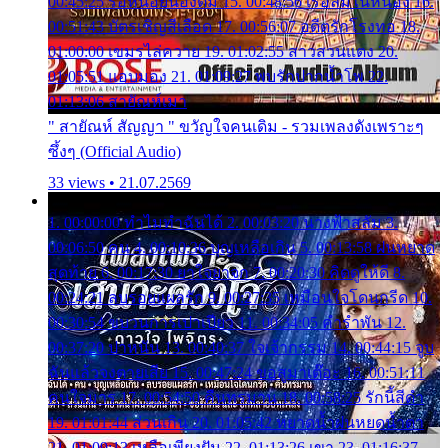
00:45:25 รอหน่อยน้องติ๋ม 15. 00:48:56 เรือล่มในหนอง 16.
00:51:43 บัตรเชิญสีเลือด 17. 00:56:07 อดีตรักโรงทอ 18.
01:00:00 เขมรไล่ควาย 19. 01:02:55 สาวสวนแตง 20.
01:05:51 แอบมอง 21. 01:09:27 พบรักปากน้ำโพ 22.
01:13:06 สายัณห์เมา
" สายัณห์ สัญญา " ขวัญใจคนเดิม - รวมเพลงดังเพราะๆ
ซึ้งๆ (Official Audio)
33 views • 21.07.2569
1. 00:00:00 ทำไมทำฉันได้ 2. 00:03:20 นางฟ้าสลัม 3.
00:06:50 คน 4. 00:10:36 บุญเหลือเกิน 5. 00:13:58 ฝนหยาด
สุดท้าย 6. 00:17:30 ยาใจยาจก 7. 00:20:30 คิดดูให้ดี 8.
00:24:21 ลบรอยแผลรัก 9. 00:27:35 เหมือนใจโดนกรีด 10.
00:30:54 ขบวนการเปาเปียว 11. 00:34:05 คำรำพัน 12.
00:37:20 ปาหนัน 13. 00:40:37 ใจเจ้ากรรม 14. 00:44:15 จูบ
ฉันแล้วจงตายเสีย 15. 00:47:24 ขอสูมาเต๊อะ 16. 00:51:11
คนใจมาร 17. 00:54:50 คืนทรมาน 18. 00:58:25 รักนี้สีดำ
19. 01:01:44 ส่วนเกิน 20. 01:05:42 หยาดน้ำฝนหยดน้ำตา
21. 01:09:13 เหลือเพียงฝัน 22. 01:13:26 เขา 23. 01:16:37