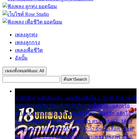
เพลงลูกทุ่ง
เพลงลูกกรุง
เพลงเพื่อชีวิต
อัลบั้ม
เพลงทั้งหมด
Music All
ค้นหา
Search
1. 00:00 สามสิบยังแจ๋ว - ยอดรัก สลักใจ 2. 02:49 รักมาห้าปี
- ศรเพชร ศรสุพรรณ 3. 05:57 รักสาวเสื้อลาย - แสงสุรีย์
รุ่งโรจน์ 4. 09:51 รักสะท้านดินสะเทือน - ยอดรัก สลักใจ 5.
12:23 มอเตอร์ไซค์ทำหล่น - ศรเพชร ศรสุพรรณ 6. 14:49
หิ้วกระเป๋า - แสงสุรีย์ รุ่งโรจน์ 7. 17:57 รักเผื่อเลือก - ยอด
รัก สลักใจ 8. 21:21 น้ำตาไอ้หนุ่ม - ศรเพชร ศรสุพรรณ 9.