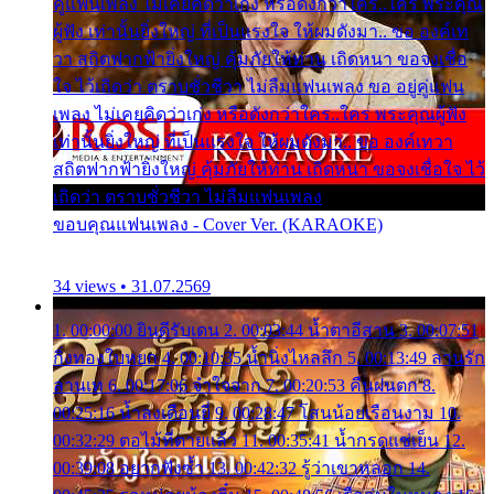
คู่แฟนเพลง ไม่เคยคิดว่าเก่ง หรือดังกว่าใคร..ใคร พระคุณ
ผู้ฟัง เท่านั้นยิ่งใหญ่ ที่เป็นแรงใจ ให้ผมดังมา.. ขอ องค์เท
วา สถิตฟากฟ้ายิ่งใหญ่ คุ้มภัยให้ท่าน เถิดหนา ขอจงเชื่อ
ใจ ไว้เถิดว่า ตราบชั่วชีวา ไม่ลืมแฟนเพลง ขอ อยู่คู่แฟน
เพลง ไม่เคยคิดว่าเก่ง หรือดังกว่าใคร..ใคร พระคุณผู้ฟัง
เท่านั้นยิ่งใหญ่ ที่เป็นแรงใจ ให้ผมดังมา.. ขอ องค์เทวา
สถิตฟากฟ้ายิ่งใหญ่ คุ้มภัยให้ท่าน เถิดหนา ขอจงเชื่อใจ ไว้
เถิดว่า ตราบชั่วชีวา ไม่ลืมแฟนเพลง
ขอบคุณแฟนเพลง - Cover Ver. (KARAOKE)
34 views • 31.07.2569
1. 00:00:00 ยินดีรับเดน 2. 00:03:44 น้ำตาอีสาน 3. 00:07:51
กิ่งทองใบหยก 4. 00:10:35 น้ำนิ่งไหลลึก 5. 00:13:49 ลานรัก
ลานเท 6. 00:17:06 จำใจจาก 7. 00:20:53 คืนฝนตก 8.
00:25:16 น้ำลงเดือนยี่ 9. 00:28:47 โสนน้อยเรือนงาม 10.
00:32:29 ตอไม้ที่ตายแล้ว 11. 00:35:41 น้ำกรดแช่เย็น 12.
00:39:08 อยากฟังซ้ำ 13. 00:42:32 รู้ว่าเขาหลอก 14.