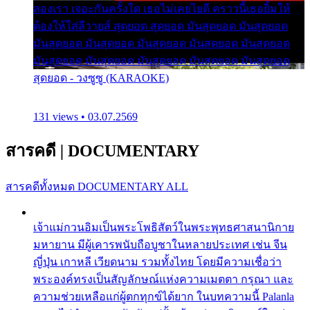
สองเรา เจอะกันครั้งใด เธอไม่เคยไยดี คราวนี้เธอยิ้มให้
ต้องให้ใส่ลีวายส์ สุดยอด สุดยอด มันสุดยอด มันสุดยอด
มันสุดยอด มันสุดยอด มันสุดยอด มันสุดยอด มันสุดยอด
มันสุดยอด มันสุดยอด มันสุดยอด มันสุดยอด มันสุดยอด
สุดยอด - วงซูซู (KARAOKE)
131 views • 03.07.2569
สารคดี
|
DOCUMENTARY
สารคดีทั้งหมด
DOCUMENTARY ALL
เจ้าแม่กวนอิมเป็นพระโพธิสัตว์ในพระพุทธศาสนานิกาย
มหายาน มีผู้เคารพนับถือบูชาในหลายประเทศ เช่น จีน
ญี่ปุ่น เกาหลี เวียดนาม รวมทั้งไทย โดยมีความเชื่อว่า
พระองค์ทรงเป็นสัญลักษณ์แห่งความเมตตา กรุณา และ
ความช่วยเหลือแก่ผู้ตกทุกข์ได้ยาก ในบทความนี้ Palanla