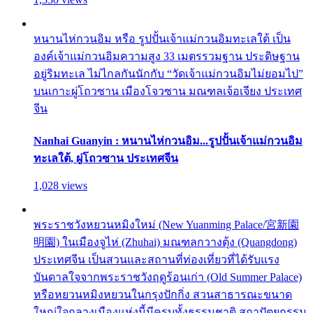
หนานไห่กวนอิม หรือ รูปปั้นเจ้าแม่กวนอิมทะเลใต้ เป็น
องค์เจ้าแม่กวนอิมความสูง 33 เมตรรวมฐาน ประดิษฐาน
อยู่ริมทะเล ไม่ไกลกันนักกับ “วัดเจ้าแม่กวนอิมไม่ยอมไป”
บนเกาะผู่โถวซาน เมืองโจวซาน มณฑลเจ้อเจียง ประเทศ
จีน
Nanhai Guanyin : หนานไห่กวนอิม...รูปปั้นเจ้าแม่กวนอิม
ทะเลใต้, ผู่โถวซาน ประเทศจีน
1,028 views
พระราชวังหยวนหมิงใหม่ (New Yuanming Palace/宮新園
明園) ในเมืองจูไห่ (Zhuhai) มณฑลกวางตุ้ง (Quangdong)
ประเทศจีน เป็นสวนและสถานที่ท่องเที่ยวที่ได้รับแรง
บันดาลใจจากพระราชวังฤดูร้อนเก่า (Old Summer Palace)
หรือหยวนหมิงหยวนในกรุงปักกิ่ง สวนสาธารณะขนาด
ใหญ่ใจกลางเมืองแห่งนี้มีครบทั้งธรรมชาติ สถาปัตยกรรม