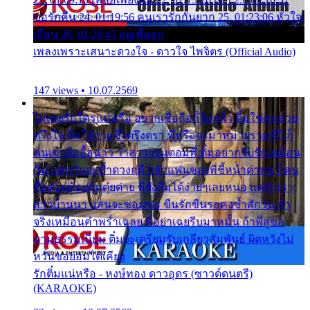
ขอรักคืน 24. 01:19:56 คนเรารักกันยาก 25. 01:23:06 หัวใจ
เถื่อน 26. 01:26:45 อยู่เพื่อลูก
เพลงเพราะเสนาะดวงใจ - ดาวใจ ไพจิตร (Official Audio)
147 views • 10.07.2569
ไม่เคยรักใครแน่หรือ อยากเชื่อถือก็ไม่กล้า ติ๋มใช่คนสวย
ตรึงใจ ติ๋มใช่งามซึ้งตรึงตรา พี่หรือจะมาหมายร่วมชีวี ก็
คนเขาลืออื้อฉาว ว่าสาวๆรุมตอมพี่ ติ๋มอยากรับรักเหมือน
กัน แต่หวั่นจะช้ำดวงฤดี กลัวแฟนของพี่ชี้หน้าด่าทอ ก็คน
ชื่อต๋อยต้อยตุ้มตุ๋ยต่าย พี่ยังลืมได้ง่ายๆเลยหนอ แค่ตัวเรา
สาวบ้านนา แสนจะซอมซ่อ ขืนรักขืนรอคงช้ำสักวัน ถ้า
จริงเหมือนคำพร่ำเฉลย พี่อย่าเฉยรีบมาหมั้น ถ้าพี่สู่ขอ
ตามธรรมเนียม ติ๋มจะเตรียมรับเกลียวสัมพันธ์ ผิดหวังไม่
หวั่นขอยอมได้เคียง
รักติ๋มแน่หรือ - หงษ์ทอง ดาวอุดร (ซาวด์ดนตรี)
(KARAOKE)