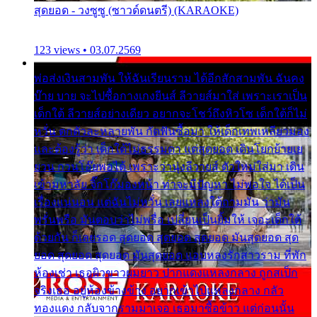
สุดยอด - วงซูซู (ซาวด์ดนตรี) (KARAOKE)
123 views • 03.07.2569
พ่อส่งเงินสามพัน ให้ฉันเรียนราม ได้อีกสักสามพัน ฉันคง
บ๊าย บาย จะไปซื้อกางเกงยีนส์ ลีวายส์มาใส่ เพราะเราเป็น
เด็กใต้ ลีวายส์อย่างเดียว อยากจะโชว์ถึงหิวโซ เด็กใต้ก็ไม่
หวั่น ตกตัวละหลายพัน กัดฟันซื้อมา ให้เด็กเทพเหลียวมอง
และต้องรู้ว่า เด็กใต้ไม่ธรรมดา แต่สุดยอด เดินโยกย้ายเย
ยวน กวนโอ๊ยพอได้ เพราะว่านุ่งลีวายส์ ตัวใหม่ใส่มา เดิน
เข้ามหาลัย จิ๊กโก๊มองหน้า ท่าจะมีปัญหา ไม่พอใจ ได้เป็น
เรื่องแน่นอน แต่ฉันไม่หวั่น เลยแหลงใต้ถามมัน ว่ามัน
พรั่นพรือ มันตอบว่าไม่พรื่อ เปลี่ยนเป็นยิ้มให้ เจอะเด็กใต้
ด้วยกัน ก็เลยรอด สุดยอด สุดยอด สุดยอด มันสุดยอด สุด
ยอด สุดยอด สุดยอด มันสุดยอด แอบหลงรักสาวราม ที่พัก
ห้องเช่า เธอผิวขาวผมยาว ปากแดงแหลงกลาง ถูกสเป็ก
จริงเธอ อยู่ห้องข้างข้าง อยากเข้าไปแหลงกลาง กลัว
ทองแดง กลับจากรามมาเจอ เธอมาซื้อข้าว แต่ก่อนนั้น