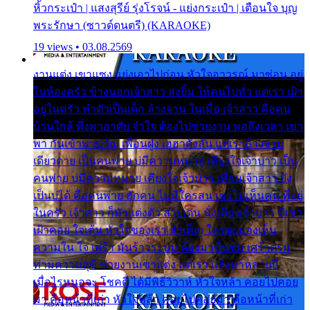
หิ้วกระเป๋า | แสงสุรีย์ รุ่งโรจน์ - แย่งกระเป๋า | เตือนใจ บุญ
พระรักษา (ซาวด์ดนตรี) (KARAOKE)
19 views • 03.08.2569
งานแต่ง เขาแซง แย่งเอาไปก่อน หัวใจอาวรณ์ มาซ่อน อยู่
ในห้องครัว ข้างนอกเจ้าสาว ส่งยิ้ม ให้คนไปทั่ว แต่เรา เฝ้า
อยู่ในครัว ทำตัวเป็นเด็ก ล้างจาน ในเมื่อ เจ้าสาว คือคน
บ้านใกล้ พึ่งพาอาศัย จำใจ ต้องไปช่วยงาน พอถึงเวลา เขา
พา กันเข้าพาขวัญ เพื่อนฝูง เฮฮาดังลั่น แต่เราล้างจาน
เดียวดาย เป็นคนพ่าย บ่มีความหมาย เคียงใจเจ้าบ่าว เป็น
คนพ่าย บ่มีความหมาย เคียงใจเจ้าบ่าว เพื่อนเจ้าสาว ยัง
เป็นบ่ได้ คือคนพ่าย ฮักคน ไม่มีใครสน เขาไม่เห็นคน ที่อยู่
ในครัว เจ้าสาว ก็มัวแต่งตัว สวยเด่น นั่งเคียงเจ้าบ่าว ที่เขา
เฝ้าคอย ใจเต้น หัวใจของเรา ลำเค็ญ ใครจะมองเห็น
ความใน ใจ เศร้า มันร้าวระบม ต้องมาขื่นขม เศร้าตรม
ท่ามความสุขี ช่วยงานเขาแต่ง แต่เรา แล้งมาหลายปี
เมื่อไรหนอจะ โชคดี ได้มีพิธีวิวาห์ หัวใจหล้า คอยไปคอย
มา คือหน้าที่เก่า หัวใจหล้า คอยไปคอยมา คือหน้าที่เก่า