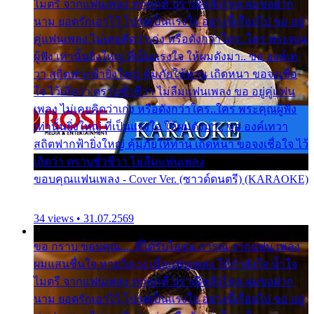
ไมตรี จากแฟนเพลง ทุกทุกที่ ปราณีหลั่งไหล ผมขอฝาก
นาม ยอดรักเอาไว้ โปรดเป็นแรงใจ อย่างนี้เรื่อยไป ขอ อยู่
คู่แฟนเพลง ไม่เคยคิดว่าเก่ง หรือดังกว่าใคร..ใคร พระคุณ
ผู้ฟัง เท่านั้นยิ่งใหญ่ ที่เป็นแรงใจ ให้ผมดังมา.. ขอ องค์เท
วา สถิตฟากฟ้ายิ่งใหญ่ คุ้มภัยให้ท่าน เถิดหนา ขอจงเชื่อ
ใจ ไว้เถิดว่า ตราบชั่วชีวา ไม่ลืมแฟนเพลง ขอ อยู่คู่แฟน
เพลง ไม่เคยคิดว่าเก่ง หรือดังกว่าใคร..ใคร พระคุณผู้ฟัง
เท่านั้นยิ่งใหญ่ ที่เป็นแรงใจ ให้ผมดังมา.. ขอ องค์เทวา
สถิตฟากฟ้ายิ่งใหญ่ คุ้มภัยให้ท่าน เถิดหนา ขอจงเชื่อใจ ไว้
เถิดว่า ตราบชั่วชีวา ไม่ลืมแฟนเพลง
ขอบคุณแฟนเพลง - Cover Ver. (ซาวด์ดนตรี) (KARAOKE)
34 views • 31.07.2569
ขอ กราบ ขอบคุณ.... ที่ได้รับไออุ่น การุณ จากแฟน เพลง
ผมแสนชื่นใจ หายวังเวง เมื่อแฟนเพลง ให้กำลังใจ น้ำใจ
ไมตรี จากแฟนเพลง ทุกทุกที่ ปราณีหลั่งไหล ผมขอฝาก
นาม ยอดรักเอาไว้ โปรดเป็นแรงใจ อย่างนี้เรื่อยไป ขอ อยู่