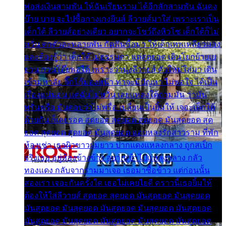
พ่อส่งเงินสามพัน ให้ฉันเรียนราม ได้อีกสักสามพัน ฉันคง
บ๊าย บาย จะไปซื้อกางเกงยีนส์ ลีวายส์มาใส่ เพราะเราเป็น
เด็กใต้ ลีวายส์อย่างเดียว อยากจะโชว์ถึงหิวโซ เด็กใต้ก็ไม่
หวั่น ตกตัวละหลายพัน กัดฟันซื้อมา ให้เด็กเทพเหลียวมอง
และต้องรู้ว่า เด็กใต้ไม่ธรรมดา แต่สุดยอด เดินโยกย้ายเย
ยวน กวนโอ๊ยพอได้ เพราะว่านุ่งลีวายส์ ตัวใหม่ใส่มา เดิน
เข้ามหาลัย จิ๊กโก๊มองหน้า ท่าจะมีปัญหา ไม่พอใจ ได้เป็น
เรื่องแน่นอน แต่ฉันไม่หวั่น เลยแหลงใต้ถามมัน ว่ามัน
พรั่นพรือ มันตอบว่าไม่พรื่อ เปลี่ยนเป็นยิ้มให้ เจอะเด็กใต้
ด้วยกัน ก็เลยรอด สุดยอด สุดยอด สุดยอด มันสุดยอด สุด
ยอด สุดยอด สุดยอด มันสุดยอด แอบหลงรักสาวราม ที่พัก
ห้องเช่า เธอผิวขาวผมยาว ปากแดงแหลงกลาง ถูกสเป็ก
จริงเธอ อยู่ห้องข้างข้าง อยากเข้าไปแหลงกลาง กลัว
ทองแดง กลับจากรามมาเจอ เธอมาซื้อข้าว แต่ก่อนนั้น
สองเรา เจอะกันครั้งใด เธอไม่เคยไยดี คราวนี้เธอยิ้มให้
ต้องให้ใส่ลีวายส์ สุดยอด สุดยอด มันสุดยอด มันสุดยอด
มันสุดยอด มันสุดยอด มันสุดยอด มันสุดยอด มันสุดยอด
มันสุดยอด มันสุดยอด มันสุดยอด มันสุดยอด มันสุดยอด