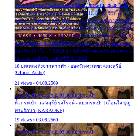
24:27 สามเณรกำพร้า - แสงสุรีย์ รุ่งโรจน์ 10. 28:08 ไม่มี
เวลาไปหาเมียน้อย - ยอดรัก สลักใจ 11. 31:29 ชีวิตไอ้
ธรรม - ศรเพชร ศรสุพรรณ 12. 35:26 ทหารอากาศขาดรัก
- แสงสุรีย์ รุ่งโรจน์ 13. 39:01 คนหัวใจโทรม - ยอดรัก สลัก
ใจ 14. 42:49 ไอ้หวังตายแน่ - ศรเพชร ศรสุพรรณ 15. 46:35
ธาตุแท้ของเธอ - แสงสุรีย์ รุ่งโรจน์ 16. 49:57 กำนันกำใน -
ยอดรัก สลักใจ 17. 52:29 สาวบริสุทธิ์ - ศรเพชร ศรสุพรรณ
18. 56:05 แต๋วจ๋า - แสงสุรีย์ รุ่งโรจน์
18 บทเพลงดังจากฟากฟ้า - ยอดรัก/ศรเพชร/แสงสุรีย์
(Official Audio)
21 views • 04.08.2569
1. 00:00 หิ้วกระเป๋า 2. 03:30 แย่งกระเป๋า
หิ้วกระเป๋า | แสงสุรีย์ รุ่งโรจน์ - แย่งกระเป๋า | เตือนใจ บุญ
พระรักษา (KARAOKE)
19 views • 03.08.2569
1. 00:00 หิ้วกระเป๋า 2. 03:30 แย่งกระเป๋า