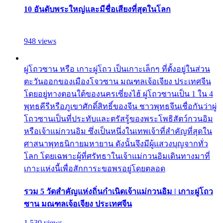
10 อันดับพระใหญ่และมีชื่อเสียงที่สุดในโลก
948 views
ผู่โถวซาน หรือ เกาะผู่โถว เป็นเกาะเล็กๆ ที่ตั้งอยู่ในส่วน
ตะวันออกของเมืองโจวซาน มณฑลเจ้อเจียง ประเทศจีน
โดยอยู่ทางตอนใต้ของนครเซี่ยงไฮ้ ผู่โถวซานเป็น 1 ใน 4
พุทธคีรีหรือภูเขาศักดิ์สิทธิ์ของจีน ชาวพุทธจีนเชื่อกันว่าผู่
โถวซานเป็นที่ประทับและตรัสรู้ของพระโพธิสัตว์กวนอิม
หรือเจ้าแม่กวนอิม ซึ่งเป็นหนึ่งในเทพเจ้าที่สำคัญที่สุดใน
ศาสนาพุทธนิกายมหายาน ดังนั้นจึงมีผู้แสวงบุญจากทั่ว
โลก โดยเฉพาะผู้ที่ศรัทธาในเจ้าแม่กวนอิมเดินทางมาที่
เกาะแห่งนี้เพื่อสักการะขอพรอยู่โดยตลอด
รวม 5 วัดสำคัญแห่งถิ่นกำเนิดเจ้าแม่กวนอิม | เกาะผู่โถว
ซาน มณฑลเจ้อเจียง ประเทศจีน
1,530 views