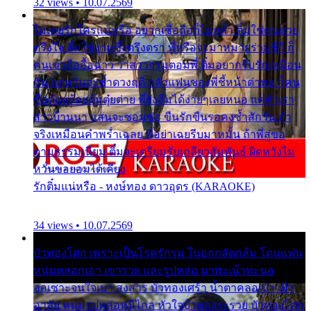
32 views • 10.07.2569
ไม่เคยรักใครแน่หรือ อยากเชื่อถือก็ไม่กล้า ติ๋มใช่คนสวย
ตรึงใจ ติ๋มใช่งามซึ้งตรึงตรา พี่หรือจะมาหมายร่วมชีวี ก็
คนเขาลืออื้อฉาว ว่าสาวๆรุมตอมพี่ ติ๋มอยากรับรักเหมือน
กัน แต่หวั่นจะช้ำดวงฤดี กลัวแฟนของพี่ชี้หน้าด่าทอ ก็คน
ชื่อต๋อยต้อยตุ้มตุ๋ยต่าย พี่ยังลืมได้ง่ายๆเลยหนอ แค่ตัวเรา
สาวบ้านนา แสนจะซอมซ่อ ขืนรักขืนรอคงช้ำสักวัน ถ้า
จริงเหมือนคำพร่ำเฉลย พี่อย่าเฉยรีบมาหมั้น ถ้าพี่สู่ขอ
ตามธรรมเนียม ติ๋มจะเตรียมรับเกลียวสัมพันธ์ ผิดหวังไม่
หวั่นขอยอมได้เคียง
รักติ๋มแน่หรือ - หงษ์ทอง ดาวอุดร (KARAOKE)
34 views • 10.07.2569
บัวทองโศก เพราะเป็นโรครักรุม ในอกกลัดกลุ้ม โดนแฟน
หนุ่มหลอกเอา เขารวย และรูปหล่อ มาพะเน้าพะนอ
ออเซาะจนใจเบา สงสาร บัวทองเศร้า น้ำตาคลอเบ้า เฝ้า
อาลัย หนุ่มรูปหล่อหนีไกล หัวใจบัวทองระรวย บัวทองโศก