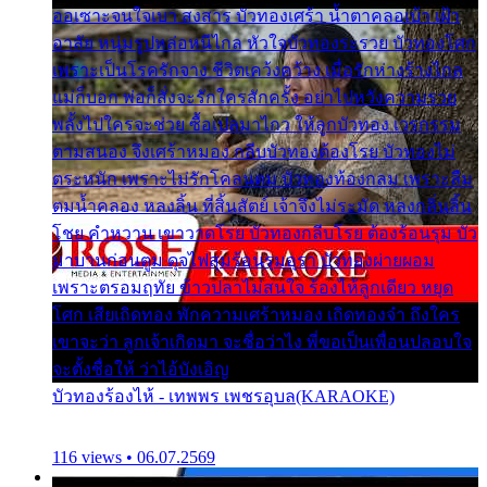
ออเซาะจนใจเบา สงสาร บัวทองเศร้า น้ำตาคลอเบ้า เฝ้า
อาลัย หนุ่มรูปหล่อหนีไกล หัวใจบัวทองระรวย บัวทองโศก
เพราะเป็นโรครักจาง ชีวิตเคว้งคว้าง เมื่อรักห่างร้างไกล
แม่ก็บอก พ่อก็สั่งจะรักใครสักครั้ง อย่าไปหวังความรวย
พลั้งไปใครจะช่วย ซื้อเปลมาไกว ให้ลูกบัวทอง เวรกรรม
ตามสนอง จึงเศร้าหมอง กลีบบัวทองต้องโรย บัวทองไม่
ตระหนัก เพราะไม่รักโคลนตม บัวทองท้องกลม เพราะลืม
ตมน้ำคลอง หลงลิ้น ที่สิ้นสัตย์ เจ้าจึงไม่ระมัด หลงกลิ่นลิ้น
โชย คำหวาน เขาวาดโรย บัวทองกลีบโรย ต้องร้อนรุม บัว
มาบานก่อนตูม ดุจไฟสุมร้อนรุมอุรา บัวทองผ่ายผอม
เพราะตรอมฤทัย ข้าวปลาไม่สนใจ ร้องไห้ลูกเดียว หยุด
โศก เสียเถิดทอง พักความเศร้าหมอง เถิดทองจ๋า ถึงใคร
เขาจะว่า ลูกเจ้าเกิดมา จะชื่อว่าไง พี่ขอเป็นเพื่อนปลอบใจ
จะตั้งชื่อให้ ว่าไอ้บังเอิญ
บัวทองร้องไห้ - เทพพร เพชรอุบล(KARAOKE)
116 views • 06.07.2569