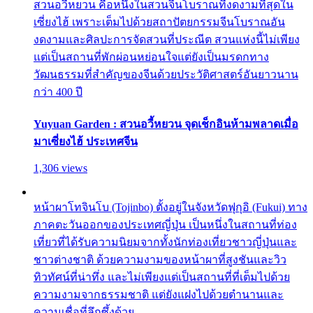
สวนอวี้หยวน คือหนึ่งในสวนจีนโบราณที่งดงามที่สุดใน
เซี่ยงไฮ้ เพราะเต็มไปด้วยสถาปัตยกรรมจีนโบราณอัน
งดงามและศิลปะการจัดสวนที่ประณีต สวนแห่งนี้ไม่เพียง
แต่เป็นสถานที่พักผ่อนหย่อนใจแต่ยังเป็นมรดกทาง
วัฒนธรรมที่สำคัญของจีนด้วยประวัติศาสตร์อันยาวนาน
กว่า 400 ปี
Yuyuan Garden : สวนอวี้หยวน จุดเช็กอินห้ามพลาดเมื่อ
มาเซี่ยงไฮ้ ประเทศจีน
1,306 views
หน้าผาโทจินโบ (Tojinbo) ตั้งอยู่ในจังหวัดฟุกุอิ (Fukui) ทาง
ภาคตะวันออกของประเทศญี่ปุ่น เป็นหนึ่งในสถานที่ท่อง
เที่ยวที่ได้รับความนิยมจากทั้งนักท่องเที่ยวชาวญี่ปุ่นและ
ชาวต่างชาติ ด้วยความงามของหน้าผาที่สูงชันและวิว
ทิวทัศน์ที่น่าทึ่ง และไม่เพียงแต่เป็นสถานที่ที่เต็มไปด้วย
ความงามจากธรรมชาติ แต่ยังแฝงไปด้วยตำนานและ
ความเชื่อที่ลึกซึ้งด้วย