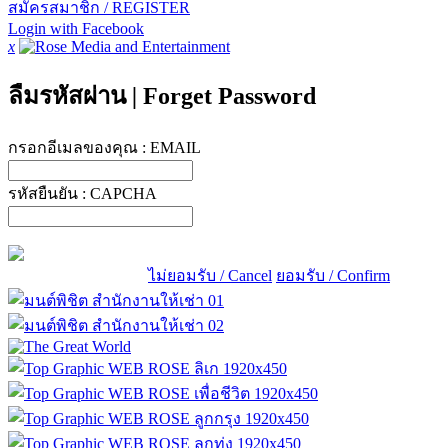
สมัครสมาชิก / REGISTER
Login with Facebook
x
ลืมรหัสผ่าน
|
Forget Password
กรอกอีเมลของคุณ :
EMAIL
รหัสยืนยัน :
CAPCHA
ไม่ยอมรับ / Cancel
ยอมรับ / Confirm