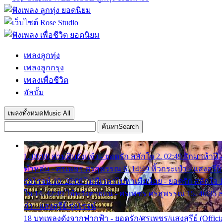
เพลงลูกทุ่ง
เพลงลูกกรุง
เพลงเพื่อชีวิต
อัลบั้ม
เพลงทั้งหมด
Music All
ค้นหา
Search
1. 00:00 สามสิบยังแจ๋ว - ยอดรัก สลักใจ 2. 02:49 รักมาห้าปี
ทำหล่น - ศรเพชร ศรสุพรรณ 6. 14:49 หิ้วกระเป๋า - แสงสุรีย์ 
รุ่งโรจน์ 10. 28:08 ไม่มีเวลาไปหาเมียน้อย - ยอดรัก สลักใ
ใจ 14. 42:49 ไอ้หวังตายแน่ - ศรเพชร ศรสุพรรณ 15. 46:35 ธา
จ๋า - แสงสุรีย์ รุ่งโรจน์
18 บทเพลงดังจากฟากฟ้า - ยอดรัก/ศรเพชร/แสงสุรีย์ (Officia