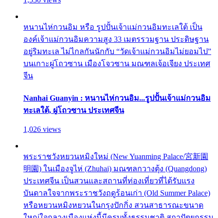
หนานไห่กวนอิม หรือ รูปปั้นเจ้าแม่กวนอิมทะเลใต้ เป็น
องค์เจ้าแม่กวนอิมความสูง 33 เมตรรวมฐาน ประดิษฐาน
อยู่ริมทะเล ไม่ไกลกันนักกับ “วัดเจ้าแม่กวนอิมไม่ยอมไป”
บนเกาะผู่โถวซาน เมืองโจวซาน มณฑลเจ้อเจียง ประเทศ
จีน
Nanhai Guanyin : หนานไห่กวนอิม...รูปปั้นเจ้าแม่กวนอิม
ทะเลใต้, ผู่โถวซาน ประเทศจีน
1,026 views
พระราชวังหยวนหมิงใหม่ (New Yuanming Palace/宮新園
明園) ในเมืองจูไห่ (Zhuhai) มณฑลกวางตุ้ง (Quangdong)
ประเทศจีน เป็นสวนและสถานที่ท่องเที่ยวที่ได้รับแรง
บันดาลใจจากพระราชวังฤดูร้อนเก่า (Old Summer Palace)
หรือหยวนหมิงหยวนในกรุงปักกิ่ง สวนสาธารณะขนาด
ใหญ่ใจกลางเมืองแห่งนี้มีครบทั้งธรรมชาติ สถาปัตยกรรม