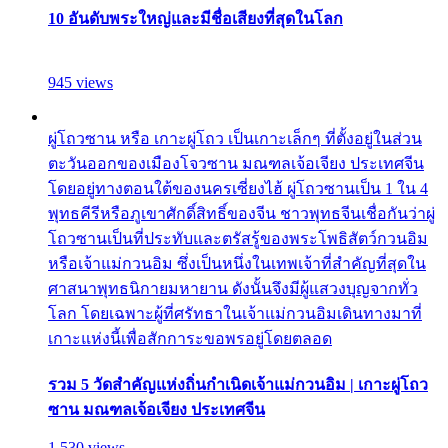
10 อันดับพระใหญ่และมีชื่อเสียงที่สุดในโลก
945 views
ผู่โถวซาน หรือ เกาะผู่โถว เป็นเกาะเล็กๆ ที่ตั้งอยู่ในส่วน
ตะวันออกของเมืองโจวซาน มณฑลเจ้อเจียง ประเทศจีน
โดยอยู่ทางตอนใต้ของนครเซี่ยงไฮ้ ผู่โถวซานเป็น 1 ใน 4
พุทธคีรีหรือภูเขาศักดิ์สิทธิ์ของจีน ชาวพุทธจีนเชื่อกันว่าผู่
โถวซานเป็นที่ประทับและตรัสรู้ของพระโพธิสัตว์กวนอิม
หรือเจ้าแม่กวนอิม ซึ่งเป็นหนึ่งในเทพเจ้าที่สำคัญที่สุดใน
ศาสนาพุทธนิกายมหายาน ดังนั้นจึงมีผู้แสวงบุญจากทั่ว
โลก โดยเฉพาะผู้ที่ศรัทธาในเจ้าแม่กวนอิมเดินทางมาที่
เกาะแห่งนี้เพื่อสักการะขอพรอยู่โดยตลอด
รวม 5 วัดสำคัญแห่งถิ่นกำเนิดเจ้าแม่กวนอิม | เกาะผู่โถว
ซาน มณฑลเจ้อเจียง ประเทศจีน
1,530 views