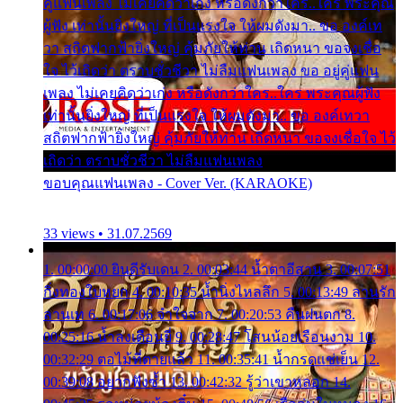
คู่แฟนเพลง ไม่เคยคิดว่าเก่ง หรือดังกว่าใคร..ใคร พระคุณ
ผู้ฟัง เท่านั้นยิ่งใหญ่ ที่เป็นแรงใจ ให้ผมดังมา.. ขอ องค์เท
วา สถิตฟากฟ้ายิ่งใหญ่ คุ้มภัยให้ท่าน เถิดหนา ขอจงเชื่อ
ใจ ไว้เถิดว่า ตราบชั่วชีวา ไม่ลืมแฟนเพลง ขอ อยู่คู่แฟน
เพลง ไม่เคยคิดว่าเก่ง หรือดังกว่าใคร..ใคร พระคุณผู้ฟัง
เท่านั้นยิ่งใหญ่ ที่เป็นแรงใจ ให้ผมดังมา.. ขอ องค์เทวา
สถิตฟากฟ้ายิ่งใหญ่ คุ้มภัยให้ท่าน เถิดหนา ขอจงเชื่อใจ ไว้
เถิดว่า ตราบชั่วชีวา ไม่ลืมแฟนเพลง
ขอบคุณแฟนเพลง - Cover Ver. (KARAOKE)
33 views • 31.07.2569
1. 00:00:00 ยินดีรับเดน 2. 00:03:44 น้ำตาอีสาน 3. 00:07:51
กิ่งทองใบหยก 4. 00:10:35 น้ำนิ่งไหลลึก 5. 00:13:49 ลานรัก
ลานเท 6. 00:17:06 จำใจจาก 7. 00:20:53 คืนฝนตก 8.
00:25:16 น้ำลงเดือนยี่ 9. 00:28:47 โสนน้อยเรือนงาม 10.
00:32:29 ตอไม้ที่ตายแล้ว 11. 00:35:41 น้ำกรดแช่เย็น 12.
00:39:08 อยากฟังซ้ำ 13. 00:42:32 รู้ว่าเขาหลอก 14.