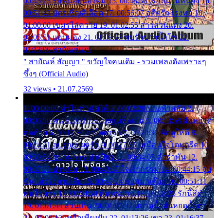
00:45:25 รอหน่อยน้องติ๋ม 15. 00:48:56 เรือล่มในหนอง 16.
00:51:43 บัตรเชิญสีเลือด 17. 00:56:07 อดีตรักโรงทอ 18.
01:00:00 เขมรไล่ควาย 19. 01:02:55 สาวสวนแตง 20.
01:05:51 แอบมอง 21. 01:09:27 พบรักปากน้ำโพ 22.
01:13:06 สายัณห์เมา
" สายัณห์ สัญญา " ขวัญใจคนเดิม - รวมเพลงดังเพราะๆ
ซึ้งๆ (Official Audio)
32 views • 21.07.2569
1. 00:00:00 ทำไมทำฉันได้ 2. 00:03:20 นางฟ้าสลัม 3.
00:06:50 คน 4. 00:10:36 บุญเหลือเกิน 5. 00:13:58 ฝนหยาด
สุดท้าย 6. 00:17:30 ยาใจยาจก 7. 00:20:30 คิดดูให้ดี 8.
00:24:21 ลบรอยแผลรัก 9. 00:27:35 เหมือนใจโดนกรีด 10.
00:30:54 ขบวนการเปาเปียว 11. 00:34:05 คำรำพัน 12.
00:37:20 ปาหนัน 13. 00:40:37 ใจเจ้ากรรม 14. 00:44:15 จูบ
ฉันแล้วจงตายเสีย 15. 00:47:24 ขอสูมาเต๊อะ 16. 00:51:11
คนใจมาร 17. 00:54:50 คืนทรมาน 18. 00:58:25 รักนี้สีดำ
19. 01:01:44 ส่วนเกิน 20. 01:05:42 หยาดน้ำฝนหยดน้ำตา
21. 01:09:13 เหลือเพียงฝัน 22. 01:13:26 เขา 23. 01:16:37