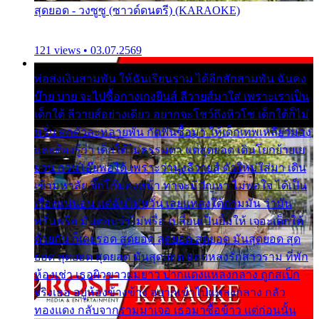
สุดยอด - วงซูซู (ซาวด์ดนตรี) (KARAOKE)
121 views • 03.07.2569
พ่อส่งเงินสามพัน ให้ฉันเรียนราม ได้อีกสักสามพัน ฉันคง
บ๊าย บาย จะไปซื้อกางเกงยีนส์ ลีวายส์มาใส่ เพราะเราเป็น
เด็กใต้ ลีวายส์อย่างเดียว อยากจะโชว์ถึงหิวโซ เด็กใต้ก็ไม่
หวั่น ตกตัวละหลายพัน กัดฟันซื้อมา ให้เด็กเทพเหลียวมอง
และต้องรู้ว่า เด็กใต้ไม่ธรรมดา แต่สุดยอด เดินโยกย้ายเย
ยวน กวนโอ๊ยพอได้ เพราะว่านุ่งลีวายส์ ตัวใหม่ใส่มา เดิน
เข้ามหาลัย จิ๊กโก๊มองหน้า ท่าจะมีปัญหา ไม่พอใจ ได้เป็น
เรื่องแน่นอน แต่ฉันไม่หวั่น เลยแหลงใต้ถามมัน ว่ามัน
พรั่นพรือ มันตอบว่าไม่พรื่อ เปลี่ยนเป็นยิ้มให้ เจอะเด็กใต้
ด้วยกัน ก็เลยรอด สุดยอด สุดยอด สุดยอด มันสุดยอด สุด
ยอด สุดยอด สุดยอด มันสุดยอด แอบหลงรักสาวราม ที่พัก
ห้องเช่า เธอผิวขาวผมยาว ปากแดงแหลงกลาง ถูกสเป็ก
จริงเธอ อยู่ห้องข้างข้าง อยากเข้าไปแหลงกลาง กลัว
ทองแดง กลับจากรามมาเจอ เธอมาซื้อข้าว แต่ก่อนนั้น