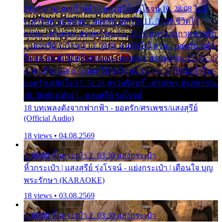
24:27 สามเณรกำพร้า - แสงสุรีย์ รุ่งโรจน์ 10. 28:08 ไม่มี
เวลาไปหาเมียน้อย - ยอดรัก สลักใจ 11. 31:29 ชีวิตไอ้
ธรรม - ศรเพชร ศรสุพรรณ 12. 35:26 ทหารอากาศขาดรัก
- แสงสุรีย์ รุ่งโรจน์ 13. 39:01 คนหัวใจโทรม - ยอดรัก สลัก
ใจ 14. 42:49 ไอ้หวังตายแน่ - ศรเพชร ศรสุพรรณ 15. 46:35
ธาตุแท้ของเธอ - แสงสุรีย์ รุ่งโรจน์ 16. 49:57 กำนันกำใน -
ยอดรัก สลักใจ 17. 52:29 สาวบริสุทธิ์ - ศรเพชร ศรสุพรรณ
18. 56:05 แต๋วจ๋า - แสงสุรีย์ รุ่งโรจน์
18 บทเพลงดังจากฟากฟ้า - ยอดรัก/ศรเพชร/แสงสุรีย์
(Official Audio)
18 views • 04.08.2569
1. 00:00 หิ้วกระเป๋า 2. 03:30 แย่งกระเป๋า
หิ้วกระเป๋า | แสงสุรีย์ รุ่งโรจน์ - แย่งกระเป๋า | เตือนใจ บุญ
พระรักษา (KARAOKE)
18 views • 03.08.2569
1. 00:00 หิ้วกระเป๋า 2. 03:30 แย่งกระเป๋า