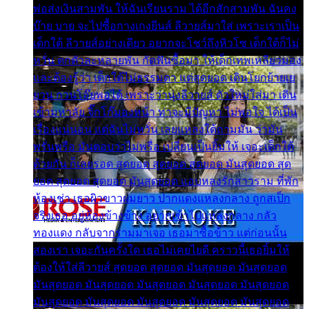
พ่อส่งเงินสามพัน ให้ฉันเรียนราม ได้อีกสักสามพัน ฉันคง
บ๊าย บาย จะไปซื้อกางเกงยีนส์ ลีวายส์มาใส่ เพราะเราเป็น
เด็กใต้ ลีวายส์อย่างเดียว อยากจะโชว์ถึงหิวโซ เด็กใต้ก็ไม่
หวั่น ตกตัวละหลายพัน กัดฟันซื้อมา ให้เด็กเทพเหลียวมอง
และต้องรู้ว่า เด็กใต้ไม่ธรรมดา แต่สุดยอด เดินโยกย้ายเย
ยวน กวนโอ๊ยพอได้ เพราะว่านุ่งลีวายส์ ตัวใหม่ใส่มา เดิน
เข้ามหาลัย จิ๊กโก๊มองหน้า ท่าจะมีปัญหา ไม่พอใจ ได้เป็น
เรื่องแน่นอน แต่ฉันไม่หวั่น เลยแหลงใต้ถามมัน ว่ามัน
พรั่นพรือ มันตอบว่าไม่พรื่อ เปลี่ยนเป็นยิ้มให้ เจอะเด็กใต้
ด้วยกัน ก็เลยรอด สุดยอด สุดยอด สุดยอด มันสุดยอด สุด
ยอด สุดยอด สุดยอด มันสุดยอด แอบหลงรักสาวราม ที่พัก
ห้องเช่า เธอผิวขาวผมยาว ปากแดงแหลงกลาง ถูกสเป็ก
จริงเธอ อยู่ห้องข้างข้าง อยากเข้าไปแหลงกลาง กลัว
ทองแดง กลับจากรามมาเจอ เธอมาซื้อข้าว แต่ก่อนนั้น
สองเรา เจอะกันครั้งใด เธอไม่เคยไยดี คราวนี้เธอยิ้มให้
ต้องให้ใส่ลีวายส์ สุดยอด สุดยอด มันสุดยอด มันสุดยอด
มันสุดยอด มันสุดยอด มันสุดยอด มันสุดยอด มันสุดยอด
มันสุดยอด มันสุดยอด มันสุดยอด มันสุดยอด มันสุดยอด