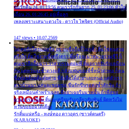
ขอรักคืน 24. 01:19:56 คนเรารักกันยาก 25. 01:23:06 หัวใจ
เถื่อน 26. 01:26:45 อยู่เพื่อลูก
เพลงเพราะเสนาะดวงใจ - ดาวใจ ไพจิตร (Official Audio)
147 views • 10.07.2569
ไม่เคยรักใครแน่หรือ อยากเชื่อถือก็ไม่กล้า ติ๋มใช่คนสวย
ตรึงใจ ติ๋มใช่งามซึ้งตรึงตรา พี่หรือจะมาหมายร่วมชีวี ก็
คนเขาลืออื้อฉาว ว่าสาวๆรุมตอมพี่ ติ๋มอยากรับรักเหมือน
กัน แต่หวั่นจะช้ำดวงฤดี กลัวแฟนของพี่ชี้หน้าด่าทอ ก็คน
ชื่อต๋อยต้อยตุ้มตุ๋ยต่าย พี่ยังลืมได้ง่ายๆเลยหนอ แค่ตัวเรา
สาวบ้านนา แสนจะซอมซ่อ ขืนรักขืนรอคงช้ำสักวัน ถ้า
จริงเหมือนคำพร่ำเฉลย พี่อย่าเฉยรีบมาหมั้น ถ้าพี่สู่ขอ
ตามธรรมเนียม ติ๋มจะเตรียมรับเกลียวสัมพันธ์ ผิดหวังไม่
หวั่นขอยอมได้เคียง
รักติ๋มแน่หรือ - หงษ์ทอง ดาวอุดร (ซาวด์ดนตรี)
(KARAOKE)