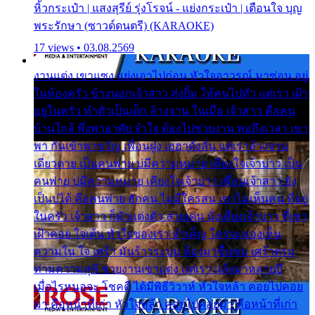
หิ้วกระเป๋า | แสงสุรีย์ รุ่งโรจน์ - แย่งกระเป๋า | เตือนใจ บุญ
พระรักษา (ซาวด์ดนตรี) (KARAOKE)
17 views • 03.08.2569
งานแต่ง เขาแซง แย่งเอาไปก่อน หัวใจอาวรณ์ มาซ่อน อยู่
ในห้องครัว ข้างนอกเจ้าสาว ส่งยิ้ม ให้คนไปทั่ว แต่เรา เฝ้า
อยู่ในครัว ทำตัวเป็นเด็ก ล้างจาน ในเมื่อ เจ้าสาว คือคน
บ้านใกล้ พึ่งพาอาศัย จำใจ ต้องไปช่วยงาน พอถึงเวลา เขา
พา กันเข้าพาขวัญ เพื่อนฝูง เฮฮาดังลั่น แต่เราล้างจาน
เดียวดาย เป็นคนพ่าย บ่มีความหมาย เคียงใจเจ้าบ่าว เป็น
คนพ่าย บ่มีความหมาย เคียงใจเจ้าบ่าว เพื่อนเจ้าสาว ยัง
เป็นบ่ได้ คือคนพ่าย ฮักคน ไม่มีใครสน เขาไม่เห็นคน ที่อยู่
ในครัว เจ้าสาว ก็มัวแต่งตัว สวยเด่น นั่งเคียงเจ้าบ่าว ที่เขา
เฝ้าคอย ใจเต้น หัวใจของเรา ลำเค็ญ ใครจะมองเห็น
ความใน ใจ เศร้า มันร้าวระบม ต้องมาขื่นขม เศร้าตรม
ท่ามความสุขี ช่วยงานเขาแต่ง แต่เรา แล้งมาหลายปี
เมื่อไรหนอจะ โชคดี ได้มีพิธีวิวาห์ หัวใจหล้า คอยไปคอย
มา คือหน้าที่เก่า หัวใจหล้า คอยไปคอยมา คือหน้าที่เก่า