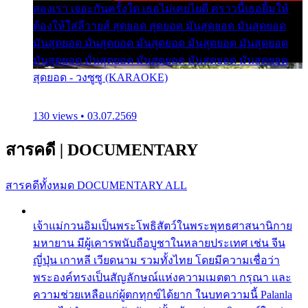
สองเรา เจอะกันครั้งใด เธอไม่เคยไยดี คราวนี้เธอยิ้มให้
ต้องให้ใส่ลีวายส์ สุดยอด สุดยอด มันสุดยอด มันสุดยอด
มันสุดยอด มันสุดยอด มันสุดยอด มันสุดยอด มันสุดยอด
มันสุดยอด มันสุดยอด มันสุดยอด มันสุดยอด มันสุดยอด
สุดยอด - วงซูซู (KARAOKE)
130 views • 03.07.2569
สารคดี
|
DOCUMENTARY
สารคดีทั้งหมด
DOCUMENTARY ALL
เจ้าแม่กวนอิมเป็นพระโพธิสัตว์ในพระพุทธศาสนานิกาย
มหายาน มีผู้เคารพนับถือบูชาในหลายประเทศ เช่น จีน
ญี่ปุ่น เกาหลี เวียดนาม รวมทั้งไทย โดยมีความเชื่อว่า
พระองค์ทรงเป็นสัญลักษณ์แห่งความเมตตา กรุณา และ
ความช่วยเหลือแก่ผู้ตกทุกข์ได้ยาก ในบทความนี้ Palanla