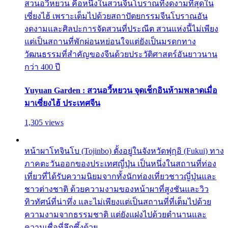
สวนอวี้หยวน คือหนึ่งในสวนจีนโบราณที่งดงามที่สุดใน
เซี่ยงไฮ้ เพราะเต็มไปด้วยสถาปัตยกรรมจีนโบราณอัน
งดงามและศิลปะการจัดสวนที่ประณีต สวนแห่งนี้ไม่เพียง
แต่เป็นสถานที่พักผ่อนหย่อนใจแต่ยังเป็นมรดกทาง
วัฒนธรรมที่สำคัญของจีนด้วยประวัติศาสตร์อันยาวนาน
กว่า 400 ปี
Yuyuan Garden : สวนอวี้หยวน จุดเช็กอินห้ามพลาดเมื่อ
มาเซี่ยงไฮ้ ประเทศจีน
1,305 views
หน้าผาโทจินโบ (Tojinbo) ตั้งอยู่ในจังหวัดฟุกุอิ (Fukui) ทาง
ภาคตะวันออกของประเทศญี่ปุ่น เป็นหนึ่งในสถานที่ท่อง
เที่ยวที่ได้รับความนิยมจากทั้งนักท่องเที่ยวชาวญี่ปุ่นและ
ชาวต่างชาติ ด้วยความงามของหน้าผาที่สูงชันและวิว
ทิวทัศน์ที่น่าทึ่ง และไม่เพียงแต่เป็นสถานที่ที่เต็มไปด้วย
ความงามจากธรรมชาติ แต่ยังแฝงไปด้วยตำนานและ
ความเชื่อที่ลึกซึ้งด้วย