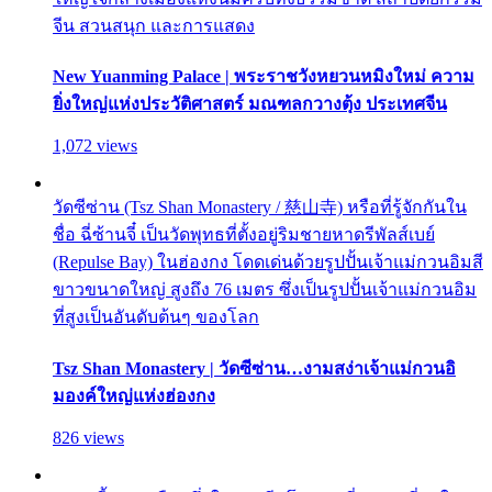
จีน สวนสนุก และการแสดง
New Yuanming Palace | พระราชวังหยวนหมิงใหม่ ความ
ยิ่งใหญ่แห่งประวัติศาสตร์ มณฑลกวางตุ้ง ประเทศจีน
1,072 views
วัดซีซ่าน (Tsz Shan Monastery / 慈山寺) หรือที่รู้จักกันใน
ชื่อ ฉี่ซ้านจี๋ เป็นวัดพุทธที่ตั้งอยู่ริมชายหาดรีพัลส์เบย์
(Repulse Bay) ในฮ่องกง โดดเด่นด้วยรูปปั้นเจ้าแม่กวนอิมสี
ขาวขนาดใหญ่ สูงถึง 76 เมตร ซึ่งเป็นรูปปั้นเจ้าแม่กวนอิม
ที่สูงเป็นอันดับต้นๆ ของโลก
Tsz Shan Monastery | วัดซีซ่าน…งามสง่าเจ้าแม่กวนอิ
มองค์ใหญ่แห่งฮ่องกง
826 views