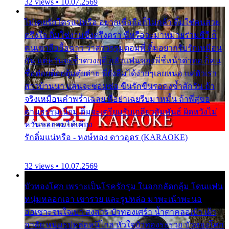
32 views • 10.07.2569
ไม่เคยรักใครแน่หรือ อยากเชื่อถือก็ไม่กล้า ติ๋มใช่คนสวย
ตรึงใจ ติ๋มใช่งามซึ้งตรึงตรา พี่หรือจะมาหมายร่วมชีวี ก็
คนเขาลืออื้อฉาว ว่าสาวๆรุมตอมพี่ ติ๋มอยากรับรักเหมือน
กัน แต่หวั่นจะช้ำดวงฤดี กลัวแฟนของพี่ชี้หน้าด่าทอ ก็คน
ชื่อต๋อยต้อยตุ้มตุ๋ยต่าย พี่ยังลืมได้ง่ายๆเลยหนอ แค่ตัวเรา
สาวบ้านนา แสนจะซอมซ่อ ขืนรักขืนรอคงช้ำสักวัน ถ้า
จริงเหมือนคำพร่ำเฉลย พี่อย่าเฉยรีบมาหมั้น ถ้าพี่สู่ขอ
ตามธรรมเนียม ติ๋มจะเตรียมรับเกลียวสัมพันธ์ ผิดหวังไม่
หวั่นขอยอมได้เคียง
รักติ๋มแน่หรือ - หงษ์ทอง ดาวอุดร (KARAOKE)
32 views • 10.07.2569
บัวทองโศก เพราะเป็นโรครักรุม ในอกกลัดกลุ้ม โดนแฟน
หนุ่มหลอกเอา เขารวย และรูปหล่อ มาพะเน้าพะนอ
ออเซาะจนใจเบา สงสาร บัวทองเศร้า น้ำตาคลอเบ้า เฝ้า
อาลัย หนุ่มรูปหล่อหนีไกล หัวใจบัวทองระรวย บัวทองโศก