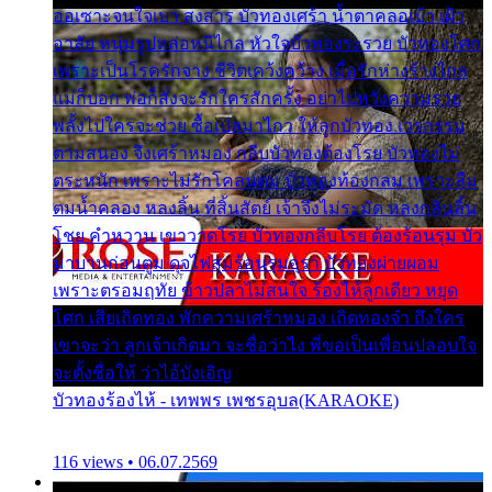
ออเซาะจนใจเบา สงสาร บัวทองเศร้า น้ำตาคลอเบ้า เฝ้า
อาลัย หนุ่มรูปหล่อหนีไกล หัวใจบัวทองระรวย บัวทองโศก
เพราะเป็นโรครักจาง ชีวิตเคว้งคว้าง เมื่อรักห่างร้างไกล
แม่ก็บอก พ่อก็สั่งจะรักใครสักครั้ง อย่าไปหวังความรวย
พลั้งไปใครจะช่วย ซื้อเปลมาไกว ให้ลูกบัวทอง เวรกรรม
ตามสนอง จึงเศร้าหมอง กลีบบัวทองต้องโรย บัวทองไม่
ตระหนัก เพราะไม่รักโคลนตม บัวทองท้องกลม เพราะลืม
ตมน้ำคลอง หลงลิ้น ที่สิ้นสัตย์ เจ้าจึงไม่ระมัด หลงกลิ่นลิ้น
โชย คำหวาน เขาวาดโรย บัวทองกลีบโรย ต้องร้อนรุม บัว
มาบานก่อนตูม ดุจไฟสุมร้อนรุมอุรา บัวทองผ่ายผอม
เพราะตรอมฤทัย ข้าวปลาไม่สนใจ ร้องไห้ลูกเดียว หยุด
โศก เสียเถิดทอง พักความเศร้าหมอง เถิดทองจ๋า ถึงใคร
เขาจะว่า ลูกเจ้าเกิดมา จะชื่อว่าไง พี่ขอเป็นเพื่อนปลอบใจ
จะตั้งชื่อให้ ว่าไอ้บังเอิญ
บัวทองร้องไห้ - เทพพร เพชรอุบล(KARAOKE)
116 views • 06.07.2569