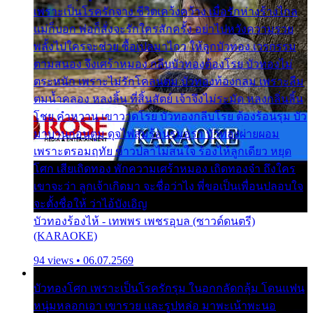
เพราะเป็นโรครักจาง ชีวิตเคว้งคว้าง เมื่อรักห่างร้างไกล
แม่ก็บอก พ่อก็สั่งจะรักใครสักครั้ง อย่าไปหวังความรวย
พลั้งไปใครจะช่วย ซื้อเปลมาไกว ให้ลูกบัวทอง เวรกรรม
ตามสนอง จึงเศร้าหมอง กลีบบัวทองต้องโรย บัวทองไม่
ตระหนัก เพราะไม่รักโคลนตม บัวทองท้องกลม เพราะลืม
ตมน้ำคลอง หลงลิ้น ที่สิ้นสัตย์ เจ้าจึงไม่ระมัด หลงกลิ่นลิ้น
โชย คำหวาน เขาวาดโรย บัวทองกลีบโรย ต้องร้อนรุม บัว
มาบานก่อนตูม ดุจไฟสุมร้อนรุมอุรา บัวทองผ่ายผอม
เพราะตรอมฤทัย ข้าวปลาไม่สนใจ ร้องไห้ลูกเดียว หยุด
โศก เสียเถิดทอง พักความเศร้าหมอง เถิดทองจ๋า ถึงใคร
เขาจะว่า ลูกเจ้าเกิดมา จะชื่อว่าไง พี่ขอเป็นเพื่อนปลอบใจ
จะตั้งชื่อให้ ว่าไอ้บังเอิญ
บัวทองร้องไห้ - เทพพร เพชรอุบล (ซาวด์ดนตรี)
(KARAOKE)
94 views • 06.07.2569
บัวทองโศก เพราะเป็นโรครักรุม ในอกกลัดกลุ้ม โดนแฟน
หนุ่มหลอกเอา เขารวย และรูปหล่อ มาพะเน้าพะนอ