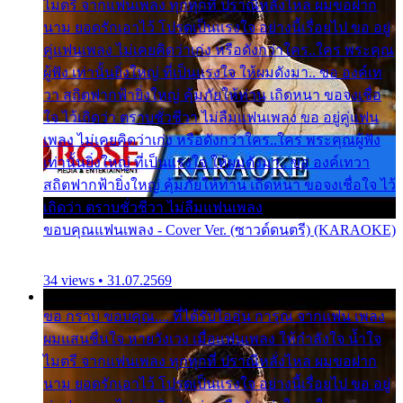
ไมตรี จากแฟนเพลง ทุกทุกที่ ปราณีหลั่งไหล ผมขอฝาก
นาม ยอดรักเอาไว้ โปรดเป็นแรงใจ อย่างนี้เรื่อยไป ขอ อยู่
คู่แฟนเพลง ไม่เคยคิดว่าเก่ง หรือดังกว่าใคร..ใคร พระคุณ
ผู้ฟัง เท่านั้นยิ่งใหญ่ ที่เป็นแรงใจ ให้ผมดังมา.. ขอ องค์เท
วา สถิตฟากฟ้ายิ่งใหญ่ คุ้มภัยให้ท่าน เถิดหนา ขอจงเชื่อ
ใจ ไว้เถิดว่า ตราบชั่วชีวา ไม่ลืมแฟนเพลง ขอ อยู่คู่แฟน
เพลง ไม่เคยคิดว่าเก่ง หรือดังกว่าใคร..ใคร พระคุณผู้ฟัง
เท่านั้นยิ่งใหญ่ ที่เป็นแรงใจ ให้ผมดังมา.. ขอ องค์เทวา
สถิตฟากฟ้ายิ่งใหญ่ คุ้มภัยให้ท่าน เถิดหนา ขอจงเชื่อใจ ไว้
เถิดว่า ตราบชั่วชีวา ไม่ลืมแฟนเพลง
ขอบคุณแฟนเพลง - Cover Ver. (ซาวด์ดนตรี) (KARAOKE)
34 views • 31.07.2569
ขอ กราบ ขอบคุณ.... ที่ได้รับไออุ่น การุณ จากแฟน เพลง
ผมแสนชื่นใจ หายวังเวง เมื่อแฟนเพลง ให้กำลังใจ น้ำใจ
ไมตรี จากแฟนเพลง ทุกทุกที่ ปราณีหลั่งไหล ผมขอฝาก
นาม ยอดรักเอาไว้ โปรดเป็นแรงใจ อย่างนี้เรื่อยไป ขอ อยู่