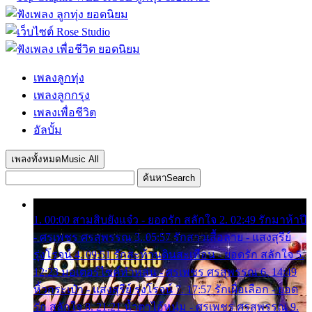
เพลงลูกทุ่ง
เพลงลูกกรุง
เพลงเพื่อชีวิต
อัลบั้ม
เพลงทั้งหมด
Music All
ค้นหา
Search
1. 00:00 สามสิบยังแจ๋ว - ยอดรัก สลักใจ 2. 02:49 รักมาห้าปี
- ศรเพชร ศรสุพรรณ 3. 05:57 รักสาวเสื้อลาย - แสงสุรีย์
รุ่งโรจน์ 4. 09:51 รักสะท้านดินสะเทือน - ยอดรัก สลักใจ 5.
12:23 มอเตอร์ไซค์ทำหล่น - ศรเพชร ศรสุพรรณ 6. 14:49
หิ้วกระเป๋า - แสงสุรีย์ รุ่งโรจน์ 7. 17:57 รักเผื่อเลือก - ยอด
รัก สลักใจ 8. 21:21 น้ำตาไอ้หนุ่ม - ศรเพชร ศรสุพรรณ 9.