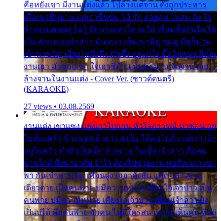
คือหยังเขา มีงานแต่งแล้ว ไปล้างแต่จาน ดั่งถูกประหาร
เมื่อเขาชื่นบาน แต่เราขื่นขม โอ้ รัก ลอยลม ไม่สม ดัง ใจ
ล้างจานคอยคู่ ไม่รู้ อีกนานเท่าใด จะได้ เลื่อนขั้นบันได ได้
เป็น ตำแหน่งเจ้าสาว มันเหงา เห็นเขามีคู่ ซมดู มีคู่ก็ม่วน
เข้าพาขวัญ เสียงโห่ตึงตึง มันซึ้ง อยู่แก่ใจ มื้อใด๋หนอ สิเป็น
งานเฮา มัวซอยเขา ใจเฮาซิด้าน มันทรมาน จับจาน เอย…
ล้างจานในงานแต่ง - Cover Ver. (ซาวด์ดนตรี)
(KARAOKE)
27 views • 03.08.2569
งานแต่ง เขาแซง แย่งเอาไปก่อน หัวใจอาวรณ์ มาซ่อน อยู่
ในห้องครัว ข้างนอกเจ้าสาว ส่งยิ้ม ให้คนไปทั่ว แต่เรา เฝ้า
อยู่ในครัว ทำตัวเป็นเด็ก ล้างจาน ในเมื่อ เจ้าสาว คือคน
บ้านใกล้ พึ่งพาอาศัย จำใจ ต้องไปช่วยงาน พอถึงเวลา เขา
พา กันเข้าพาขวัญ เพื่อนฝูง เฮฮาดังลั่น แต่เราล้างจาน
เดียวดาย เป็นคนพ่าย บ่มีความหมาย เคียงใจเจ้าบ่าว เป็น
คนพ่าย บ่มีความหมาย เคียงใจเจ้าบ่าว เพื่อนเจ้าสาว ยัง
เป็นบ่ได้ คือคนพ่าย ฮักคน ไม่มีใครสน เขาไม่เห็นคน ที่อยู่