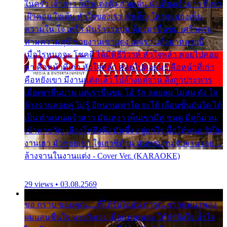
ในครัว เจ้าสาว ก็มัวแต่งตัว สวยเด่น นั่งเคียงเจ้าบ่าว ที่เขา
เฝ้าคอย ใจเต้น หัวใจของเรา ลำเค็ญ ใครจะมองเห็น
ความใน ใจ เศร้า มันร้าวระบม ต้องมาขื่นขม เศร้าตรม
ท่ามความสุขี ช่วยงานเขาแต่ง แต่เรา แล้งมาหลายปี
เมื่อไรหนอจะ โชคดี ได้มีพิธีวิวาห์ หัวใจหล้า คอยไปคอย
มา คือหน้าที่เก่า หัวใจหล้า คอยไปคอยมา คือหน้าที่เก่า
คือหยังเขา มีงานแต่งแล้ว ไปล้างแต่จาน ดั่งถูกประหาร
เมื่อเขาชื่นบาน แต่เราขื่นขม โอ้ รัก ลอยลม ไม่สม ดัง ใจ
ล้างจานคอยคู่ ไม่รู้ อีกนานเท่าใด จะได้ เลื่อนขั้นบันได ได้
เป็น ตำแหน่งเจ้าสาว มันเหงา เห็นเขามีคู่ ซมดู มีคู่ก็ม่วน
เข้าพาขวัญ เสียงโห่ตึงตึง มันซึ้ง อยู่แก่ใจ มื้อใด๋หนอ สิเป็น
งานเฮา มัวซอยเขา ใจเฮาซิด้าน มันทรมาน จับจาน เอย…
ล้างจานในงานแต่ง - Cover Ver. (KARAOKE)
29 views • 03.08.2569
ขอ กราบ ขอบคุณ.... ที่ได้รับไออุ่น การุณ จากแฟน เพลง
ผมแสนชื่นใจ หายวังเวง เมื่อแฟนเพลง ให้กำลังใจ น้ำใจ