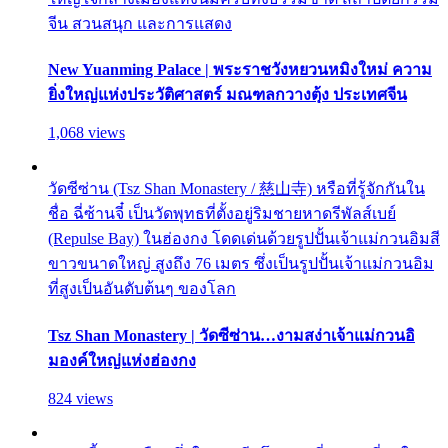
จีน สวนสนุก และการแสดง
New Yuanming Palace | พระราชวังหยวนหมิงใหม่ ความ
ยิ่งใหญ่แห่งประวัติศาสตร์ มณฑลกวางตุ้ง ประเทศจีน
1,068 views
วัดซีซ่าน (Tsz Shan Monastery / 慈山寺) หรือที่รู้จักกันใน
ชื่อ ฉี่ซ้านจี๋ เป็นวัดพุทธที่ตั้งอยู่ริมชายหาดรีพัลส์เบย์
(Repulse Bay) ในฮ่องกง โดดเด่นด้วยรูปปั้นเจ้าแม่กวนอิมสี
ขาวขนาดใหญ่ สูงถึง 76 เมตร ซึ่งเป็นรูปปั้นเจ้าแม่กวนอิม
ที่สูงเป็นอันดับต้นๆ ของโลก
Tsz Shan Monastery | วัดซีซ่าน…งามสง่าเจ้าแม่กวนอิ
มองค์ใหญ่แห่งฮ่องกง
824 views