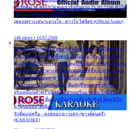
ขอรักคืน 24. 01:19:56 คนเรารักกันยาก 25. 01:23:06 หัวใจ
เถื่อน 26. 01:26:45 อยู่เพื่อลูก
เพลงเพราะเสนาะดวงใจ - ดาวใจ ไพจิตร (Official Audio)
140 views • 10.07.2569
ไม่เคยรักใครแน่หรือ อยากเชื่อถือก็ไม่กล้า ติ๋มใช่คนสวย
ตรึงใจ ติ๋มใช่งามซึ้งตรึงตรา พี่หรือจะมาหมายร่วมชีวี ก็
คนเขาลืออื้อฉาว ว่าสาวๆรุมตอมพี่ ติ๋มอยากรับรักเหมือน
กัน แต่หวั่นจะช้ำดวงฤดี กลัวแฟนของพี่ชี้หน้าด่าทอ ก็คน
ชื่อต๋อยต้อยตุ้มตุ๋ยต่าย พี่ยังลืมได้ง่ายๆเลยหนอ แค่ตัวเรา
สาวบ้านนา แสนจะซอมซ่อ ขืนรักขืนรอคงช้ำสักวัน ถ้า
จริงเหมือนคำพร่ำเฉลย พี่อย่าเฉยรีบมาหมั้น ถ้าพี่สู่ขอ
ตามธรรมเนียม ติ๋มจะเตรียมรับเกลียวสัมพันธ์ ผิดหวังไม่
หวั่นขอยอมได้เคียง
รักติ๋มแน่หรือ - หงษ์ทอง ดาวอุดร (ซาวด์ดนตรี)
(KARAOKE)