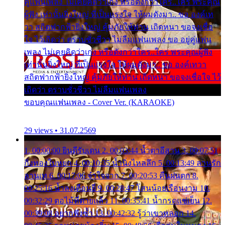
คู่แฟนเพลง ไม่เคยคิดว่าเก่ง หรือดังกว่าใคร..ใคร พระคุณ
ผู้ฟัง เท่านั้นยิ่งใหญ่ ที่เป็นแรงใจ ให้ผมดังมา.. ขอ องค์เท
วา สถิตฟากฟ้ายิ่งใหญ่ คุ้มภัยให้ท่าน เถิดหนา ขอจงเชื่อ
ใจ ไว้เถิดว่า ตราบชั่วชีวา ไม่ลืมแฟนเพลง ขอ อยู่คู่แฟน
เพลง ไม่เคยคิดว่าเก่ง หรือดังกว่าใคร..ใคร พระคุณผู้ฟัง
เท่านั้นยิ่งใหญ่ ที่เป็นแรงใจ ให้ผมดังมา.. ขอ องค์เทวา
สถิตฟากฟ้ายิ่งใหญ่ คุ้มภัยให้ท่าน เถิดหนา ขอจงเชื่อใจ ไว้
เถิดว่า ตราบชั่วชีวา ไม่ลืมแฟนเพลง
ขอบคุณแฟนเพลง - Cover Ver. (KARAOKE)
29 views • 31.07.2569
1. 00:00:00 ยินดีรับเดน 2. 00:03:44 น้ำตาอีสาน 3. 00:07:51
กิ่งทองใบหยก 4. 00:10:35 น้ำนิ่งไหลลึก 5. 00:13:49 ลานรัก
ลานเท 6. 00:17:06 จำใจจาก 7. 00:20:53 คืนฝนตก 8.
00:25:16 น้ำลงเดือนยี่ 9. 00:28:47 โสนน้อยเรือนงาม 10.
00:32:29 ตอไม้ที่ตายแล้ว 11. 00:35:41 น้ำกรดแช่เย็น 12.
00:39:08 อยากฟังซ้ำ 13. 00:42:32 รู้ว่าเขาหลอก 14.