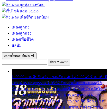
เพลงลูกทุ่ง
เพลงลูกกรุง
เพลงเพื่อชีวิต
อัลบั้ม
เพลงทั้งหมด
Music All
ค้นหา
Search
1. 00:00 สามสิบยังแจ๋ว - ยอดรัก สลักใจ 2. 02:49 รักมาห้าปี
- ศรเพชร ศรสุพรรณ 3. 05:57 รักสาวเสื้อลาย - แสงสุรีย์
รุ่งโรจน์ 4. 09:51 รักสะท้านดินสะเทือน - ยอดรัก สลักใจ 5.
12:23 มอเตอร์ไซค์ทำหล่น - ศรเพชร ศรสุพรรณ 6. 14:49
หิ้วกระเป๋า - แสงสุรีย์ รุ่งโรจน์ 7. 17:57 รักเผื่อเลือก - ยอด
รัก สลักใจ 8. 21:21 น้ำตาไอ้หนุ่ม - ศรเพชร ศรสุพรรณ 9.