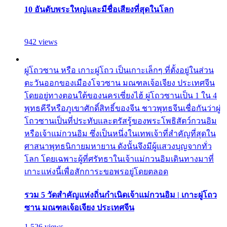
10 อันดับพระใหญ่และมีชื่อเสียงที่สุดในโลก
942 views
ผู่โถวซาน หรือ เกาะผู่โถว เป็นเกาะเล็กๆ ที่ตั้งอยู่ในส่วน
ตะวันออกของเมืองโจวซาน มณฑลเจ้อเจียง ประเทศจีน
โดยอยู่ทางตอนใต้ของนครเซี่ยงไฮ้ ผู่โถวซานเป็น 1 ใน 4
พุทธคีรีหรือภูเขาศักดิ์สิทธิ์ของจีน ชาวพุทธจีนเชื่อกันว่าผู่
โถวซานเป็นที่ประทับและตรัสรู้ของพระโพธิสัตว์กวนอิม
หรือเจ้าแม่กวนอิม ซึ่งเป็นหนึ่งในเทพเจ้าที่สำคัญที่สุดใน
ศาสนาพุทธนิกายมหายาน ดังนั้นจึงมีผู้แสวงบุญจากทั่ว
โลก โดยเฉพาะผู้ที่ศรัทธาในเจ้าแม่กวนอิมเดินทางมาที่
เกาะแห่งนี้เพื่อสักการะขอพรอยู่โดยตลอด
รวม 5 วัดสำคัญแห่งถิ่นกำเนิดเจ้าแม่กวนอิม | เกาะผู่โถว
ซาน มณฑลเจ้อเจียง ประเทศจีน
1,526 views