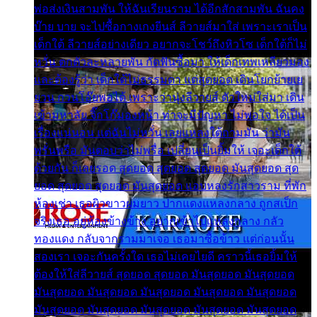
พ่อส่งเงินสามพัน ให้ฉันเรียนราม ได้อีกสักสามพัน ฉันคง
บ๊าย บาย จะไปซื้อกางเกงยีนส์ ลีวายส์มาใส่ เพราะเราเป็น
เด็กใต้ ลีวายส์อย่างเดียว อยากจะโชว์ถึงหิวโซ เด็กใต้ก็ไม่
หวั่น ตกตัวละหลายพัน กัดฟันซื้อมา ให้เด็กเทพเหลียวมอง
และต้องรู้ว่า เด็กใต้ไม่ธรรมดา แต่สุดยอด เดินโยกย้ายเย
ยวน กวนโอ๊ยพอได้ เพราะว่านุ่งลีวายส์ ตัวใหม่ใส่มา เดิน
เข้ามหาลัย จิ๊กโก๊มองหน้า ท่าจะมีปัญหา ไม่พอใจ ได้เป็น
เรื่องแน่นอน แต่ฉันไม่หวั่น เลยแหลงใต้ถามมัน ว่ามัน
พรั่นพรือ มันตอบว่าไม่พรื่อ เปลี่ยนเป็นยิ้มให้ เจอะเด็กใต้
ด้วยกัน ก็เลยรอด สุดยอด สุดยอด สุดยอด มันสุดยอด สุด
ยอด สุดยอด สุดยอด มันสุดยอด แอบหลงรักสาวราม ที่พัก
ห้องเช่า เธอผิวขาวผมยาว ปากแดงแหลงกลาง ถูกสเป็ก
จริงเธอ อยู่ห้องข้างข้าง อยากเข้าไปแหลงกลาง กลัว
ทองแดง กลับจากรามมาเจอ เธอมาซื้อข้าว แต่ก่อนนั้น
สองเรา เจอะกันครั้งใด เธอไม่เคยไยดี คราวนี้เธอยิ้มให้
ต้องให้ใส่ลีวายส์ สุดยอด สุดยอด มันสุดยอด มันสุดยอด
มันสุดยอด มันสุดยอด มันสุดยอด มันสุดยอด มันสุดยอด
มันสุดยอด มันสุดยอด มันสุดยอด มันสุดยอด มันสุดยอด