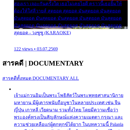
สองเรา เจอะกันครั้งใด เธอไม่เคยไยดี คราวนี้เธอยิ้มให้
ต้องให้ใส่ลีวายส์ สุดยอด สุดยอด มันสุดยอด มันสุดยอด
มันสุดยอด มันสุดยอด มันสุดยอด มันสุดยอด มันสุดยอด
มันสุดยอด มันสุดยอด มันสุดยอด มันสุดยอด มันสุดยอด
สุดยอด - วงซูซู (KARAOKE)
122 views • 03.07.2569
สารคดี
|
DOCUMENTARY
สารคดีทั้งหมด
DOCUMENTARY ALL
เจ้าแม่กวนอิมเป็นพระโพธิสัตว์ในพระพุทธศาสนานิกาย
มหายาน มีผู้เคารพนับถือบูชาในหลายประเทศ เช่น จีน
ญี่ปุ่น เกาหลี เวียดนาม รวมทั้งไทย โดยมีความเชื่อว่า
พระองค์ทรงเป็นสัญลักษณ์แห่งความเมตตา กรุณา และ
ความช่วยเหลือแก่ผู้ตกทุกข์ได้ยาก ในบทความนี้ Palanla