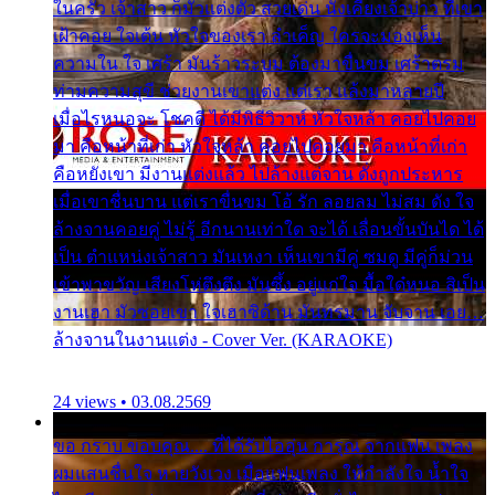
ในครัว เจ้าสาว ก็มัวแต่งตัว สวยเด่น นั่งเคียงเจ้าบ่าว ที่เขา
เฝ้าคอย ใจเต้น หัวใจของเรา ลำเค็ญ ใครจะมองเห็น
ความใน ใจ เศร้า มันร้าวระบม ต้องมาขื่นขม เศร้าตรม
ท่ามความสุขี ช่วยงานเขาแต่ง แต่เรา แล้งมาหลายปี
เมื่อไรหนอจะ โชคดี ได้มีพิธีวิวาห์ หัวใจหล้า คอยไปคอย
มา คือหน้าที่เก่า หัวใจหล้า คอยไปคอยมา คือหน้าที่เก่า
คือหยังเขา มีงานแต่งแล้ว ไปล้างแต่จาน ดั่งถูกประหาร
เมื่อเขาชื่นบาน แต่เราขื่นขม โอ้ รัก ลอยลม ไม่สม ดัง ใจ
ล้างจานคอยคู่ ไม่รู้ อีกนานเท่าใด จะได้ เลื่อนขั้นบันได ได้
เป็น ตำแหน่งเจ้าสาว มันเหงา เห็นเขามีคู่ ซมดู มีคู่ก็ม่วน
เข้าพาขวัญ เสียงโห่ตึงตึง มันซึ้ง อยู่แก่ใจ มื้อใด๋หนอ สิเป็น
งานเฮา มัวซอยเขา ใจเฮาซิด้าน มันทรมาน จับจาน เอย…
ล้างจานในงานแต่ง - Cover Ver. (KARAOKE)
24 views • 03.08.2569
ขอ กราบ ขอบคุณ.... ที่ได้รับไออุ่น การุณ จากแฟน เพลง
ผมแสนชื่นใจ หายวังเวง เมื่อแฟนเพลง ให้กำลังใจ น้ำใจ