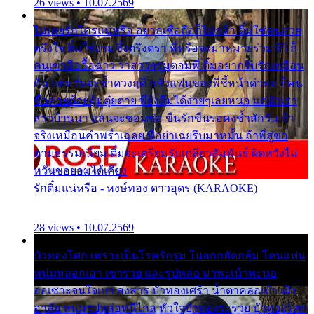
26 views • 10.07.2569
ไม่เคยรักใครแน่หรือ อยากเชื่อถือก็ไม่กล้า ติ๋มใช่คนสวย
ตรึงใจ ติ๋มใช่งามซึ้งตรึงตรา พี่หรือจะมาหมายร่วมชีวี ก็
คนเขาลืออื้อฉาว ว่าสาวๆรุมตอมพี่ ติ๋มอยากรับรักเหมือน
กัน แต่หวั่นจะช้ำดวงฤดี กลัวแฟนของพี่ชี้หน้าด่าทอ ก็คน
ชื่อต๋อยต้อยตุ้มตุ๋ยต่าย พี่ยังลืมได้ง่ายๆเลยหนอ แค่ตัวเรา
สาวบ้านนา แสนจะซอมซ่อ ขืนรักขืนรอคงช้ำสักวัน ถ้า
จริงเหมือนคำพร่ำเฉลย พี่อย่าเฉยรีบมาหมั้น ถ้าพี่สู่ขอ
ตามธรรมเนียม ติ๋มจะเตรียมรับเกลียวสัมพันธ์ ผิดหวังไม่
หวั่นขอยอมได้เคียง
รักติ๋มแน่หรือ - หงษ์ทอง ดาวอุดร (KARAOKE)
28 views • 10.07.2569
บัวทองโศก เพราะเป็นโรครักรุม ในอกกลัดกลุ้ม โดนแฟน
หนุ่มหลอกเอา เขารวย และรูปหล่อ มาพะเน้าพะนอ
ออเซาะจนใจเบา สงสาร บัวทองเศร้า น้ำตาคลอเบ้า เฝ้า
อาลัย หนุ่มรูปหล่อหนีไกล หัวใจบัวทองระรวย บัวทองโศก