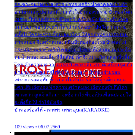
ออเซาะจนใจเบา สงสาร บัวทองเศร้า น้ำตาคลอเบ้า เฝ้า
อาลัย หนุ่มรูปหล่อหนีไกล หัวใจบัวทองระรวย บัวทองโศก
เพราะเป็นโรครักจาง ชีวิตเคว้งคว้าง เมื่อรักห่างร้างไกล
แม่ก็บอก พ่อก็สั่งจะรักใครสักครั้ง อย่าไปหวังความรวย
พลั้งไปใครจะช่วย ซื้อเปลมาไกว ให้ลูกบัวทอง เวรกรรม
ตามสนอง จึงเศร้าหมอง กลีบบัวทองต้องโรย บัวทองไม่
ตระหนัก เพราะไม่รักโคลนตม บัวทองท้องกลม เพราะลืม
ตมน้ำคลอง หลงลิ้น ที่สิ้นสัตย์ เจ้าจึงไม่ระมัด หลงกลิ่นลิ้น
โชย คำหวาน เขาวาดโรย บัวทองกลีบโรย ต้องร้อนรุม บัว
มาบานก่อนตูม ดุจไฟสุมร้อนรุมอุรา บัวทองผ่ายผอม
เพราะตรอมฤทัย ข้าวปลาไม่สนใจ ร้องไห้ลูกเดียว หยุด
โศก เสียเถิดทอง พักความเศร้าหมอง เถิดทองจ๋า ถึงใคร
เขาจะว่า ลูกเจ้าเกิดมา จะชื่อว่าไง พี่ขอเป็นเพื่อนปลอบใจ
จะตั้งชื่อให้ ว่าไอ้บังเอิญ
บัวทองร้องไห้ - เทพพร เพชรอุบล(KARAOKE)
109 views • 06.07.2569