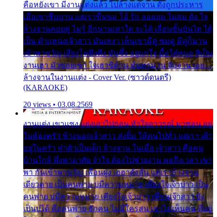
คือหยังเขา มีงานแต่งแล้ว ไปล้างแต่จาน ดั่งถูกประหาร
เมื่อเขาชื่นบาน แต่เราขื่นขม โอ้ รัก ลอยลม ไม่สม ดัง ใจ
ล้างจานคอยคู่ ไม่รู้ อีกนานเท่าใด จะได้ เลื่อนขั้นบันได ได้
เป็น ตำแหน่งเจ้าสาว มันเหงา เห็นเขามีคู่ ซมดู มีคู่ก็ม่วน
เข้าพาขวัญ เสียงโห่ตึงตึง มันซึ้ง อยู่แก่ใจ มื้อใด๋หนอ สิเป็น
งานเฮา มัวซอยเขา ใจเฮาซิด้าน มันทรมาน จับจาน เอย…
ล้างจานในงานแต่ง - Cover Ver. (ซาวด์ดนตรี)
(KARAOKE)
20 views • 03.08.2569
งานแต่ง เขาแซง แย่งเอาไปก่อน หัวใจอาวรณ์ มาซ่อน อยู่
ในห้องครัว ข้างนอกเจ้าสาว ส่งยิ้ม ให้คนไปทั่ว แต่เรา เฝ้า
อยู่ในครัว ทำตัวเป็นเด็ก ล้างจาน ในเมื่อ เจ้าสาว คือคน
บ้านใกล้ พึ่งพาอาศัย จำใจ ต้องไปช่วยงาน พอถึงเวลา เขา
พา กันเข้าพาขวัญ เพื่อนฝูง เฮฮาดังลั่น แต่เราล้างจาน
เดียวดาย เป็นคนพ่าย บ่มีความหมาย เคียงใจเจ้าบ่าว เป็น
คนพ่าย บ่มีความหมาย เคียงใจเจ้าบ่าว เพื่อนเจ้าสาว ยัง
เป็นบ่ได้ คือคนพ่าย ฮักคน ไม่มีใครสน เขาไม่เห็นคน ที่อยู่