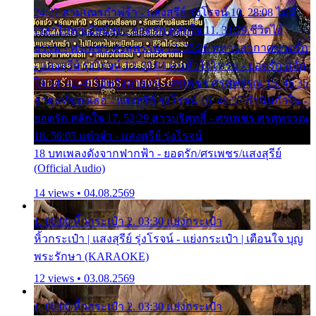
24:27 สามเณรกำพร้า - แสงสุรีย์ รุ่งโรจน์ 10. 28:08 ไม่มี
เวลาไปหาเมียน้อย - ยอดรัก สลักใจ 11. 31:29 ชีวิตไอ้
ธรรม - ศรเพชร ศรสุพรรณ 12. 35:26 ทหารอากาศขาดรัก
- แสงสุรีย์ รุ่งโรจน์ 13. 39:01 คนหัวใจโทรม - ยอดรัก สลัก
ใจ 14. 42:49 ไอ้หวังตายแน่ - ศรเพชร ศรสุพรรณ 15. 46:35
ธาตุแท้ของเธอ - แสงสุรีย์ รุ่งโรจน์ 16. 49:57 กำนันกำใน -
ยอดรัก สลักใจ 17. 52:29 สาวบริสุทธิ์ - ศรเพชร ศรสุพรรณ
18. 56:05 แต๋วจ๋า - แสงสุรีย์ รุ่งโรจน์
18 บทเพลงดังจากฟากฟ้า - ยอดรัก/ศรเพชร/แสงสุรีย์
(Official Audio)
14 views • 04.08.2569
1. 00:00 หิ้วกระเป๋า 2. 03:30 แย่งกระเป๋า
หิ้วกระเป๋า | แสงสุรีย์ รุ่งโรจน์ - แย่งกระเป๋า | เตือนใจ บุญ
พระรักษา (KARAOKE)
12 views • 03.08.2569
1. 00:00 หิ้วกระเป๋า 2. 03:30 แย่งกระเป๋า