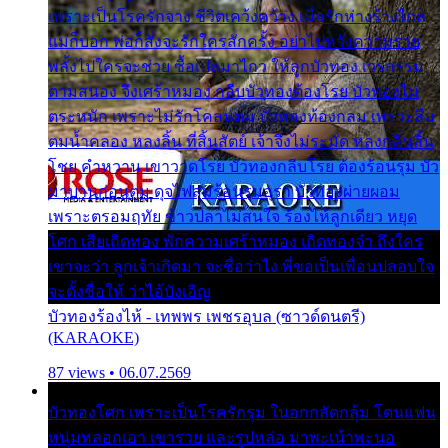
เพราะเป็นโรครักจาง ชีวิตเคว้งคว้าง เมื่อรักห่างร้างไกล
แม่ก็บอก พ่อก็สั่งจะรักใครสักครั้ง อย่าไปหวังความรวย
พลั้งไปใครจะช่วย ซื้อเปลมาไกว ให้ลูกบัวทอง เวรกรรม
ตามสนอง จึงเศร้าหมอง กลีบบัวทองต้องโรย บัวทองไม่
ตระหนัก เพราะไม่รักโคลนตม บัวทองท้องกลม เพราะลืม
ตมน้ำคลอง หลงลิ้น ที่สิ้นสัตย์ เจ้าจึงไม่ระมัด หลงกลิ่นลิ้น
โชย คำหวาน เขาวาดโรย บัวทองกลีบโรย ต้องร้อนรุม บัว
มาบานก่อนตูม ดุจไฟสุมร้อนรุมอุรา บัวทองผ่ายผอม
เพราะตรอมฤทัย ข้าวปลาไม่สนใจ ร้องไห้ลูกเดียว หยุด
โศก เสียเถิดทอง พักความเศร้าหมอง เถิดทองจ๋า ถึงใคร
เขาจะว่า ลูกเจ้าเกิดมา จะชื่อว่าไง พี่ขอเป็นเพื่อนปลอบใจ
จะตั้งชื่อให้ ว่าไอ้บังเอิญ
บัวทองร้องไห้ - เทพพร เพชรอุบล (ซาวด์ดนตรี)
(KARAOKE)
87 views • 06.07.2569
บัวทองโศก เพราะเป็นโรครักรุม ในอกกลัดกลุ้ม โดนแฟน
หนุ่มหลอกเอา เขารวย และรูปหล่อ มาพะเน้าพะนอ