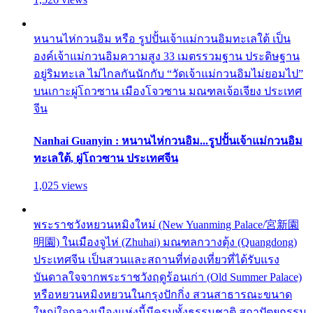
หนานไห่กวนอิม หรือ รูปปั้นเจ้าแม่กวนอิมทะเลใต้ เป็น
องค์เจ้าแม่กวนอิมความสูง 33 เมตรรวมฐาน ประดิษฐาน
อยู่ริมทะเล ไม่ไกลกันนักกับ “วัดเจ้าแม่กวนอิมไม่ยอมไป”
บนเกาะผู่โถวซาน เมืองโจวซาน มณฑลเจ้อเจียง ประเทศ
จีน
Nanhai Guanyin : หนานไห่กวนอิม...รูปปั้นเจ้าแม่กวนอิม
ทะเลใต้, ผู่โถวซาน ประเทศจีน
1,025 views
พระราชวังหยวนหมิงใหม่ (New Yuanming Palace/宮新園
明園) ในเมืองจูไห่ (Zhuhai) มณฑลกวางตุ้ง (Quangdong)
ประเทศจีน เป็นสวนและสถานที่ท่องเที่ยวที่ได้รับแรง
บันดาลใจจากพระราชวังฤดูร้อนเก่า (Old Summer Palace)
หรือหยวนหมิงหยวนในกรุงปักกิ่ง สวนสาธารณะขนาด
ใหญ่ใจกลางเมืองแห่งนี้มีครบทั้งธรรมชาติ สถาปัตยกรรม