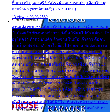
หิ้วกระเป๋า | แสงสุรีย์ รุ่งโรจน์ - แย่งกระเป๋า | เตือนใจ บุญ
พระรักษา (ซาวด์ดนตรี) (KARAOKE)
13 views • 03.08.2569
งานแต่ง เขาแซง แย่งเอาไปก่อน หัวใจอาวรณ์ มาซ่อน อยู่
ในห้องครัว ข้างนอกเจ้าสาว ส่งยิ้ม ให้คนไปทั่ว แต่เรา เฝ้า
อยู่ในครัว ทำตัวเป็นเด็ก ล้างจาน ในเมื่อ เจ้าสาว คือคน
บ้านใกล้ พึ่งพาอาศัย จำใจ ต้องไปช่วยงาน พอถึงเวลา เขา
พา กันเข้าพาขวัญ เพื่อนฝูง เฮฮาดังลั่น แต่เราล้างจาน
เดียวดาย เป็นคนพ่าย บ่มีความหมาย เคียงใจเจ้าบ่าว เป็น
คนพ่าย บ่มีความหมาย เคียงใจเจ้าบ่าว เพื่อนเจ้าสาว ยัง
เป็นบ่ได้ คือคนพ่าย ฮักคน ไม่มีใครสน เขาไม่เห็นคน ที่อยู่
ในครัว เจ้าสาว ก็มัวแต่งตัว สวยเด่น นั่งเคียงเจ้าบ่าว ที่เขา
เฝ้าคอย ใจเต้น หัวใจของเรา ลำเค็ญ ใครจะมองเห็น
ความใน ใจ เศร้า มันร้าวระบม ต้องมาขื่นขม เศร้าตรม
ท่ามความสุขี ช่วยงานเขาแต่ง แต่เรา แล้งมาหลายปี
เมื่อไรหนอจะ โชคดี ได้มีพิธีวิวาห์ หัวใจหล้า คอยไปคอย
มา คือหน้าที่เก่า หัวใจหล้า คอยไปคอยมา คือหน้าที่เก่า