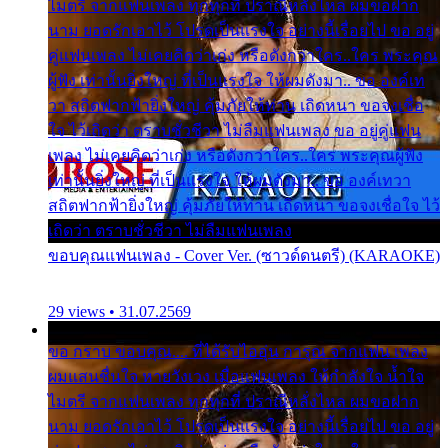
ไมตรี จากแฟนเพลง ทุกทุกที่ ปราณีหลั่งไหล ผมขอฝาก
นาม ยอดรักเอาไว้ โปรดเป็นแรงใจ อย่างนี้เรื่อยไป ขอ อยู่
คู่แฟนเพลง ไม่เคยคิดว่าเก่ง หรือดังกว่าใคร..ใคร พระคุณ
ผู้ฟัง เท่านั้นยิ่งใหญ่ ที่เป็นแรงใจ ให้ผมดังมา.. ขอ องค์เท
วา สถิตฟากฟ้ายิ่งใหญ่ คุ้มภัยให้ท่าน เถิดหนา ขอจงเชื่อ
ใจ ไว้เถิดว่า ตราบชั่วชีวา ไม่ลืมแฟนเพลง ขอ อยู่คู่แฟน
เพลง ไม่เคยคิดว่าเก่ง หรือดังกว่าใคร..ใคร พระคุณผู้ฟัง
เท่านั้นยิ่งใหญ่ ที่เป็นแรงใจ ให้ผมดังมา.. ขอ องค์เทวา
สถิตฟากฟ้ายิ่งใหญ่ คุ้มภัยให้ท่าน เถิดหนา ขอจงเชื่อใจ ไว้
เถิดว่า ตราบชั่วชีวา ไม่ลืมแฟนเพลง
ขอบคุณแฟนเพลง - Cover Ver. (ซาวด์ดนตรี) (KARAOKE)
29 views • 31.07.2569
ขอ กราบ ขอบคุณ.... ที่ได้รับไออุ่น การุณ จากแฟน เพลง
ผมแสนชื่นใจ หายวังเวง เมื่อแฟนเพลง ให้กำลังใจ น้ำใจ
ไมตรี จากแฟนเพลง ทุกทุกที่ ปราณีหลั่งไหล ผมขอฝาก
นาม ยอดรักเอาไว้ โปรดเป็นแรงใจ อย่างนี้เรื่อยไป ขอ อยู่