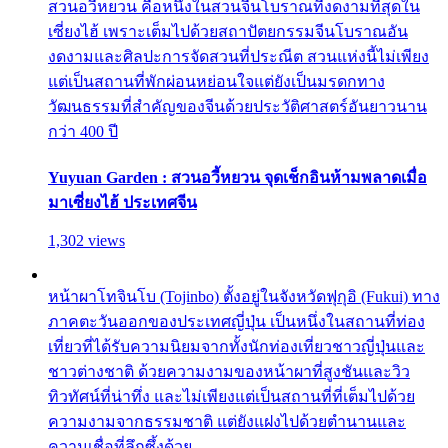
สวนอวี้หยวน คือหนึ่งในสวนจีนโบราณที่งดงามที่สุดใน
เซี่ยงไฮ้ เพราะเต็มไปด้วยสถาปัตยกรรมจีนโบราณอัน
งดงามและศิลปะการจัดสวนที่ประณีต สวนแห่งนี้ไม่เพียง
แต่เป็นสถานที่พักผ่อนหย่อนใจแต่ยังเป็นมรดกทาง
วัฒนธรรมที่สำคัญของจีนด้วยประวัติศาสตร์อันยาวนาน
กว่า 400 ปี
Yuyuan Garden : สวนอวี้หยวน จุดเช็กอินห้ามพลาดเมื่อ
มาเซี่ยงไฮ้ ประเทศจีน
1,302 views
หน้าผาโทจินโบ (Tojinbo) ตั้งอยู่ในจังหวัดฟุกุอิ (Fukui) ทาง
ภาคตะวันออกของประเทศญี่ปุ่น เป็นหนึ่งในสถานที่ท่อง
เที่ยวที่ได้รับความนิยมจากทั้งนักท่องเที่ยวชาวญี่ปุ่นและ
ชาวต่างชาติ ด้วยความงามของหน้าผาที่สูงชันและวิว
ทิวทัศน์ที่น่าทึ่ง และไม่เพียงแต่เป็นสถานที่ที่เต็มไปด้วย
ความงามจากธรรมชาติ แต่ยังแฝงไปด้วยตำนานและ
ความเชื่อที่ลึกซึ้งด้วย