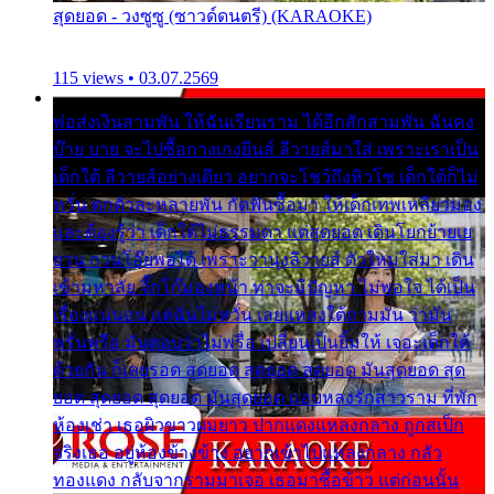
สุดยอด - วงซูซู (ซาวด์ดนตรี) (KARAOKE)
115 views • 03.07.2569
พ่อส่งเงินสามพัน ให้ฉันเรียนราม ได้อีกสักสามพัน ฉันคง
บ๊าย บาย จะไปซื้อกางเกงยีนส์ ลีวายส์มาใส่ เพราะเราเป็น
เด็กใต้ ลีวายส์อย่างเดียว อยากจะโชว์ถึงหิวโซ เด็กใต้ก็ไม่
หวั่น ตกตัวละหลายพัน กัดฟันซื้อมา ให้เด็กเทพเหลียวมอง
และต้องรู้ว่า เด็กใต้ไม่ธรรมดา แต่สุดยอด เดินโยกย้ายเย
ยวน กวนโอ๊ยพอได้ เพราะว่านุ่งลีวายส์ ตัวใหม่ใส่มา เดิน
เข้ามหาลัย จิ๊กโก๊มองหน้า ท่าจะมีปัญหา ไม่พอใจ ได้เป็น
เรื่องแน่นอน แต่ฉันไม่หวั่น เลยแหลงใต้ถามมัน ว่ามัน
พรั่นพรือ มันตอบว่าไม่พรื่อ เปลี่ยนเป็นยิ้มให้ เจอะเด็กใต้
ด้วยกัน ก็เลยรอด สุดยอด สุดยอด สุดยอด มันสุดยอด สุด
ยอด สุดยอด สุดยอด มันสุดยอด แอบหลงรักสาวราม ที่พัก
ห้องเช่า เธอผิวขาวผมยาว ปากแดงแหลงกลาง ถูกสเป็ก
จริงเธอ อยู่ห้องข้างข้าง อยากเข้าไปแหลงกลาง กลัว
ทองแดง กลับจากรามมาเจอ เธอมาซื้อข้าว แต่ก่อนนั้น