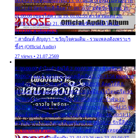
00:45:25 รอหน่อยน้องติ๋ม 15. 00:48:56 เรือล่มในหนอง 16.
00:51:43 บัตรเชิญสีเลือด 17. 00:56:07 อดีตรักโรงทอ 18.
01:00:00 เขมรไล่ควาย 19. 01:02:55 สาวสวนแตง 20.
01:05:51 แอบมอง 21. 01:09:27 พบรักปากน้ำโพ 22.
01:13:06 สายัณห์เมา
" สายัณห์ สัญญา " ขวัญใจคนเดิม - รวมเพลงดังเพราะๆ
ซึ้งๆ (Official Audio)
27 views • 21.07.2569
1. 00:00:00 ทำไมทำฉันได้ 2. 00:03:20 นางฟ้าสลัม 3.
00:06:50 คน 4. 00:10:36 บุญเหลือเกิน 5. 00:13:58 ฝนหยาด
สุดท้าย 6. 00:17:30 ยาใจยาจก 7. 00:20:30 คิดดูให้ดี 8.
00:24:21 ลบรอยแผลรัก 9. 00:27:35 เหมือนใจโดนกรีด 10.
00:30:54 ขบวนการเปาเปียว 11. 00:34:05 คำรำพัน 12.
00:37:20 ปาหนัน 13. 00:40:37 ใจเจ้ากรรม 14. 00:44:15 จูบ
ฉันแล้วจงตายเสีย 15. 00:47:24 ขอสูมาเต๊อะ 16. 00:51:11
คนใจมาร 17. 00:54:50 คืนทรมาน 18. 00:58:25 รักนี้สีดำ
19. 01:01:44 ส่วนเกิน 20. 01:05:42 หยาดน้ำฝนหยดน้ำตา
21. 01:09:13 เหลือเพียงฝัน 22. 01:13:26 เขา 23. 01:16:37