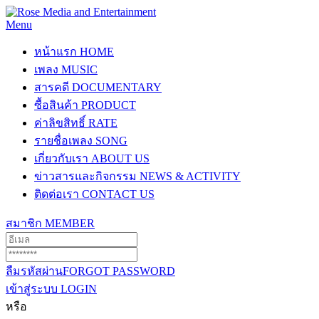
Menu
หน้าแรก
HOME
เพลง
MUSIC
สารคดี
DOCUMENTARY
ซื้อสินค้า
PRODUCT
ค่าลิขสิทธิ์
RATE
รายชื่อเพลง
SONG
เกี่ยวกับเรา
ABOUT US
ข่าวสารและกิจกรรม
NEWS & ACTIVITY
ติดต่อเรา
CONTACT US
สมาชิก
MEMBER
ลืมรหัสผ่าน
FORGOT PASSWORD
เข้าสู่ระบบ
LOGIN
หรือ