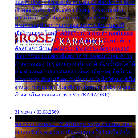
ในครัว เจ้าสาว ก็มัวแต่งตัว สวยเด่น นั่งเคียงเจ้าบ่าว ที่เขา
เฝ้าคอย ใจเต้น หัวใจของเรา ลำเค็ญ ใครจะมองเห็น
ความใน ใจ เศร้า มันร้าวระบม ต้องมาขื่นขม เศร้าตรม
ท่ามความสุขี ช่วยงานเขาแต่ง แต่เรา แล้งมาหลายปี
เมื่อไรหนอจะ โชคดี ได้มีพิธีวิวาห์ หัวใจหล้า คอยไปคอย
มา คือหน้าที่เก่า หัวใจหล้า คอยไปคอยมา คือหน้าที่เก่า
คือหยังเขา มีงานแต่งแล้ว ไปล้างแต่จาน ดั่งถูกประหาร
เมื่อเขาชื่นบาน แต่เราขื่นขม โอ้ รัก ลอยลม ไม่สม ดัง ใจ
ล้างจานคอยคู่ ไม่รู้ อีกนานเท่าใด จะได้ เลื่อนขั้นบันได ได้
เป็น ตำแหน่งเจ้าสาว มันเหงา เห็นเขามีคู่ ซมดู มีคู่ก็ม่วน
เข้าพาขวัญ เสียงโห่ตึงตึง มันซึ้ง อยู่แก่ใจ มื้อใด๋หนอ สิเป็น
งานเฮา มัวซอยเขา ใจเฮาซิด้าน มันทรมาน จับจาน เอย…
ล้างจานในงานแต่ง - Cover Ver. (KARAOKE)
31 views • 03.08.2569
ขอ กราบ ขอบคุณ.... ที่ได้รับไออุ่น การุณ จากแฟน เพลง
ผมแสนชื่นใจ หายวังเวง เมื่อแฟนเพลง ให้กำลังใจ น้ำใจ