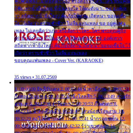
คู่แฟนเพลง ไม่เคยคิดว่าเก่ง หรือดังกว่าใคร..ใคร พระคุณ
ผู้ฟัง เท่านั้นยิ่งใหญ่ ที่เป็นแรงใจ ให้ผมดังมา.. ขอ องค์เท
วา สถิตฟากฟ้ายิ่งใหญ่ คุ้มภัยให้ท่าน เถิดหนา ขอจงเชื่อ
ใจ ไว้เถิดว่า ตราบชั่วชีวา ไม่ลืมแฟนเพลง ขอ อยู่คู่แฟน
เพลง ไม่เคยคิดว่าเก่ง หรือดังกว่าใคร..ใคร พระคุณผู้ฟัง
เท่านั้นยิ่งใหญ่ ที่เป็นแรงใจ ให้ผมดังมา.. ขอ องค์เทวา
สถิตฟากฟ้ายิ่งใหญ่ คุ้มภัยให้ท่าน เถิดหนา ขอจงเชื่อใจ ไว้
เถิดว่า ตราบชั่วชีวา ไม่ลืมแฟนเพลง
ขอบคุณแฟนเพลง - Cover Ver. (KARAOKE)
35 views • 31.07.2569
1. 00:00:00 ยินดีรับเดน 2. 00:03:44 น้ำตาอีสาน 3. 00:07:51
กิ่งทองใบหยก 4. 00:10:35 น้ำนิ่งไหลลึก 5. 00:13:49 ลานรัก
ลานเท 6. 00:17:06 จำใจจาก 7. 00:20:53 คืนฝนตก 8.
00:25:16 น้ำลงเดือนยี่ 9. 00:28:47 โสนน้อยเรือนงาม 10.
00:32:29 ตอไม้ที่ตายแล้ว 11. 00:35:41 น้ำกรดแช่เย็น 12.
00:39:08 อยากฟังซ้ำ 13. 00:42:32 รู้ว่าเขาหลอก 14.