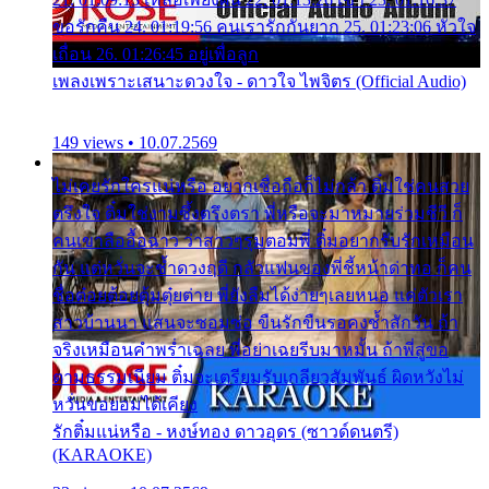
ขอรักคืน 24. 01:19:56 คนเรารักกันยาก 25. 01:23:06 หัวใจ
เถื่อน 26. 01:26:45 อยู่เพื่อลูก
เพลงเพราะเสนาะดวงใจ - ดาวใจ ไพจิตร (Official Audio)
149 views • 10.07.2569
ไม่เคยรักใครแน่หรือ อยากเชื่อถือก็ไม่กล้า ติ๋มใช่คนสวย
ตรึงใจ ติ๋มใช่งามซึ้งตรึงตรา พี่หรือจะมาหมายร่วมชีวี ก็
คนเขาลืออื้อฉาว ว่าสาวๆรุมตอมพี่ ติ๋มอยากรับรักเหมือน
กัน แต่หวั่นจะช้ำดวงฤดี กลัวแฟนของพี่ชี้หน้าด่าทอ ก็คน
ชื่อต๋อยต้อยตุ้มตุ๋ยต่าย พี่ยังลืมได้ง่ายๆเลยหนอ แค่ตัวเรา
สาวบ้านนา แสนจะซอมซ่อ ขืนรักขืนรอคงช้ำสักวัน ถ้า
จริงเหมือนคำพร่ำเฉลย พี่อย่าเฉยรีบมาหมั้น ถ้าพี่สู่ขอ
ตามธรรมเนียม ติ๋มจะเตรียมรับเกลียวสัมพันธ์ ผิดหวังไม่
หวั่นขอยอมได้เคียง
รักติ๋มแน่หรือ - หงษ์ทอง ดาวอุดร (ซาวด์ดนตรี)
(KARAOKE)