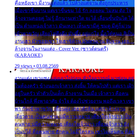
คือหยังเขา มีงานแต่งแล้ว ไปล้างแต่จาน ดั่งถูกประหาร
เมื่อเขาชื่นบาน แต่เราขื่นขม โอ้ รัก ลอยลม ไม่สม ดัง ใจ
ล้างจานคอยคู่ ไม่รู้ อีกนานเท่าใด จะได้ เลื่อนขั้นบันได ได้
เป็น ตำแหน่งเจ้าสาว มันเหงา เห็นเขามีคู่ ซมดู มีคู่ก็ม่วน
เข้าพาขวัญ เสียงโห่ตึงตึง มันซึ้ง อยู่แก่ใจ มื้อใด๋หนอ สิเป็น
งานเฮา มัวซอยเขา ใจเฮาซิด้าน มันทรมาน จับจาน เอย…
ล้างจานในงานแต่ง - Cover Ver. (ซาวด์ดนตรี)
(KARAOKE)
29 views • 03.08.2569
งานแต่ง เขาแซง แย่งเอาไปก่อน หัวใจอาวรณ์ มาซ่อน อยู่
ในห้องครัว ข้างนอกเจ้าสาว ส่งยิ้ม ให้คนไปทั่ว แต่เรา เฝ้า
อยู่ในครัว ทำตัวเป็นเด็ก ล้างจาน ในเมื่อ เจ้าสาว คือคน
บ้านใกล้ พึ่งพาอาศัย จำใจ ต้องไปช่วยงาน พอถึงเวลา เขา
พา กันเข้าพาขวัญ เพื่อนฝูง เฮฮาดังลั่น แต่เราล้างจาน
เดียวดาย เป็นคนพ่าย บ่มีความหมาย เคียงใจเจ้าบ่าว เป็น
คนพ่าย บ่มีความหมาย เคียงใจเจ้าบ่าว เพื่อนเจ้าสาว ยัง
เป็นบ่ได้ คือคนพ่าย ฮักคน ไม่มีใครสน เขาไม่เห็นคน ที่อยู่