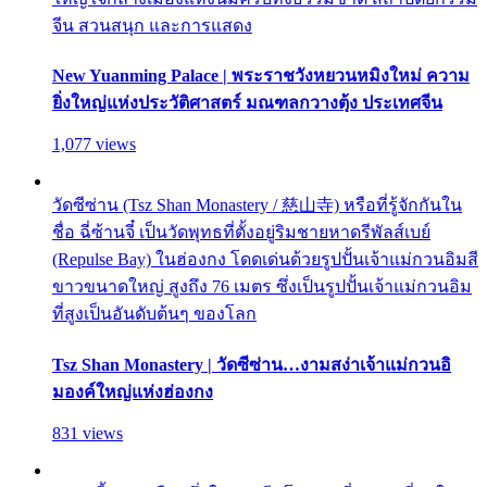
จีน สวนสนุก และการแสดง
New Yuanming Palace | พระราชวังหยวนหมิงใหม่ ความ
ยิ่งใหญ่แห่งประวัติศาสตร์ มณฑลกวางตุ้ง ประเทศจีน
1,077 views
วัดซีซ่าน (Tsz Shan Monastery / 慈山寺) หรือที่รู้จักกันใน
ชื่อ ฉี่ซ้านจี๋ เป็นวัดพุทธที่ตั้งอยู่ริมชายหาดรีพัลส์เบย์
(Repulse Bay) ในฮ่องกง โดดเด่นด้วยรูปปั้นเจ้าแม่กวนอิมสี
ขาวขนาดใหญ่ สูงถึง 76 เมตร ซึ่งเป็นรูปปั้นเจ้าแม่กวนอิม
ที่สูงเป็นอันดับต้นๆ ของโลก
Tsz Shan Monastery | วัดซีซ่าน…งามสง่าเจ้าแม่กวนอิ
มองค์ใหญ่แห่งฮ่องกง
831 views