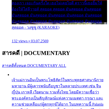
สองเรา เจอะกันครั้งใด เธอไม่เคยไยดี คราวนี้เธอยิ้มให้
ต้องให้ใส่ลีวายส์ สุดยอด สุดยอด มันสุดยอด มันสุดยอด
มันสุดยอด มันสุดยอด มันสุดยอด มันสุดยอด มันสุดยอด
มันสุดยอด มันสุดยอด มันสุดยอด มันสุดยอด มันสุดยอด
สุดยอด - วงซูซู (KARAOKE)
132 views • 03.07.2569
สารคดี
|
DOCUMENTARY
สารคดีทั้งหมด
DOCUMENTARY ALL
เจ้าแม่กวนอิมเป็นพระโพธิสัตว์ในพระพุทธศาสนานิกาย
มหายาน มีผู้เคารพนับถือบูชาในหลายประเทศ เช่น จีน
ญี่ปุ่น เกาหลี เวียดนาม รวมทั้งไทย โดยมีความเชื่อว่า
พระองค์ทรงเป็นสัญลักษณ์แห่งความเมตตา กรุณา และ
ความช่วยเหลือแก่ผู้ตกทุกข์ได้ยาก ในบทความนี้ Palanla