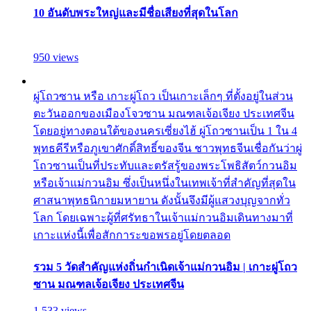
10 อันดับพระใหญ่และมีชื่อเสียงที่สุดในโลก
950 views
ผู่โถวซาน หรือ เกาะผู่โถว เป็นเกาะเล็กๆ ที่ตั้งอยู่ในส่วน
ตะวันออกของเมืองโจวซาน มณฑลเจ้อเจียง ประเทศจีน
โดยอยู่ทางตอนใต้ของนครเซี่ยงไฮ้ ผู่โถวซานเป็น 1 ใน 4
พุทธคีรีหรือภูเขาศักดิ์สิทธิ์ของจีน ชาวพุทธจีนเชื่อกันว่าผู่
โถวซานเป็นที่ประทับและตรัสรู้ของพระโพธิสัตว์กวนอิม
หรือเจ้าแม่กวนอิม ซึ่งเป็นหนึ่งในเทพเจ้าที่สำคัญที่สุดใน
ศาสนาพุทธนิกายมหายาน ดังนั้นจึงมีผู้แสวงบุญจากทั่ว
โลก โดยเฉพาะผู้ที่ศรัทธาในเจ้าแม่กวนอิมเดินทางมาที่
เกาะแห่งนี้เพื่อสักการะขอพรอยู่โดยตลอด
รวม 5 วัดสำคัญแห่งถิ่นกำเนิดเจ้าแม่กวนอิม | เกาะผู่โถว
ซาน มณฑลเจ้อเจียง ประเทศจีน
1,533 views