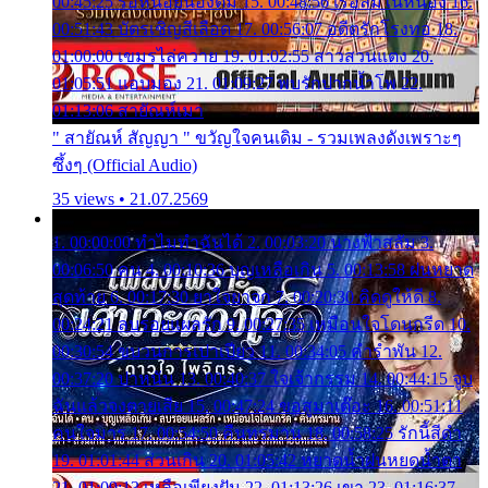
00:45:25 รอหน่อยน้องติ๋ม 15. 00:48:56 เรือล่มในหนอง 16.
00:51:43 บัตรเชิญสีเลือด 17. 00:56:07 อดีตรักโรงทอ 18.
01:00:00 เขมรไล่ควาย 19. 01:02:55 สาวสวนแตง 20.
01:05:51 แอบมอง 21. 01:09:27 พบรักปากน้ำโพ 22.
01:13:06 สายัณห์เมา
" สายัณห์ สัญญา " ขวัญใจคนเดิม - รวมเพลงดังเพราะๆ
ซึ้งๆ (Official Audio)
35 views • 21.07.2569
1. 00:00:00 ทำไมทำฉันได้ 2. 00:03:20 นางฟ้าสลัม 3.
00:06:50 คน 4. 00:10:36 บุญเหลือเกิน 5. 00:13:58 ฝนหยาด
สุดท้าย 6. 00:17:30 ยาใจยาจก 7. 00:20:30 คิดดูให้ดี 8.
00:24:21 ลบรอยแผลรัก 9. 00:27:35 เหมือนใจโดนกรีด 10.
00:30:54 ขบวนการเปาเปียว 11. 00:34:05 คำรำพัน 12.
00:37:20 ปาหนัน 13. 00:40:37 ใจเจ้ากรรม 14. 00:44:15 จูบ
ฉันแล้วจงตายเสีย 15. 00:47:24 ขอสูมาเต๊อะ 16. 00:51:11
คนใจมาร 17. 00:54:50 คืนทรมาน 18. 00:58:25 รักนี้สีดำ
19. 01:01:44 ส่วนเกิน 20. 01:05:42 หยาดน้ำฝนหยดน้ำตา
21. 01:09:13 เหลือเพียงฝัน 22. 01:13:26 เขา 23. 01:16:37