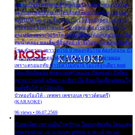
เพราะเป็นโรครักจาง ชีวิตเคว้งคว้าง เมื่อรักห่างร้างไกล
แม่ก็บอก พ่อก็สั่งจะรักใครสักครั้ง อย่าไปหวังความรวย
พลั้งไปใครจะช่วย ซื้อเปลมาไกว ให้ลูกบัวทอง เวรกรรม
ตามสนอง จึงเศร้าหมอง กลีบบัวทองต้องโรย บัวทองไม่
ตระหนัก เพราะไม่รักโคลนตม บัวทองท้องกลม เพราะลืม
ตมน้ำคลอง หลงลิ้น ที่สิ้นสัตย์ เจ้าจึงไม่ระมัด หลงกลิ่นลิ้น
โชย คำหวาน เขาวาดโรย บัวทองกลีบโรย ต้องร้อนรุม บัว
มาบานก่อนตูม ดุจไฟสุมร้อนรุมอุรา บัวทองผ่ายผอม
เพราะตรอมฤทัย ข้าวปลาไม่สนใจ ร้องไห้ลูกเดียว หยุด
โศก เสียเถิดทอง พักความเศร้าหมอง เถิดทองจ๋า ถึงใคร
เขาจะว่า ลูกเจ้าเกิดมา จะชื่อว่าไง พี่ขอเป็นเพื่อนปลอบใจ
จะตั้งชื่อให้ ว่าไอ้บังเอิญ
บัวทองร้องไห้ - เทพพร เพชรอุบล (ซาวด์ดนตรี)
(KARAOKE)
96 views • 06.07.2569
บัวทองโศก เพราะเป็นโรครักรุม ในอกกลัดกลุ้ม โดนแฟน
หนุ่มหลอกเอา เขารวย และรูปหล่อ มาพะเน้าพะนอ