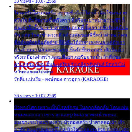
33 views • 10.07.2569
ไม่เคยรักใครแน่หรือ อยากเชื่อถือก็ไม่กล้า ติ๋มใช่คนสวย
ตรึงใจ ติ๋มใช่งามซึ้งตรึงตรา พี่หรือจะมาหมายร่วมชีวี ก็
คนเขาลืออื้อฉาว ว่าสาวๆรุมตอมพี่ ติ๋มอยากรับรักเหมือน
กัน แต่หวั่นจะช้ำดวงฤดี กลัวแฟนของพี่ชี้หน้าด่าทอ ก็คน
ชื่อต๋อยต้อยตุ้มตุ๋ยต่าย พี่ยังลืมได้ง่ายๆเลยหนอ แค่ตัวเรา
สาวบ้านนา แสนจะซอมซ่อ ขืนรักขืนรอคงช้ำสักวัน ถ้า
จริงเหมือนคำพร่ำเฉลย พี่อย่าเฉยรีบมาหมั้น ถ้าพี่สู่ขอ
ตามธรรมเนียม ติ๋มจะเตรียมรับเกลียวสัมพันธ์ ผิดหวังไม่
หวั่นขอยอมได้เคียง
รักติ๋มแน่หรือ - หงษ์ทอง ดาวอุดร (KARAOKE)
36 views • 10.07.2569
บัวทองโศก เพราะเป็นโรครักรุม ในอกกลัดกลุ้ม โดนแฟน
หนุ่มหลอกเอา เขารวย และรูปหล่อ มาพะเน้าพะนอ
ออเซาะจนใจเบา สงสาร บัวทองเศร้า น้ำตาคลอเบ้า เฝ้า
อาลัย หนุ่มรูปหล่อหนีไกล หัวใจบัวทองระรวย บัวทองโศก