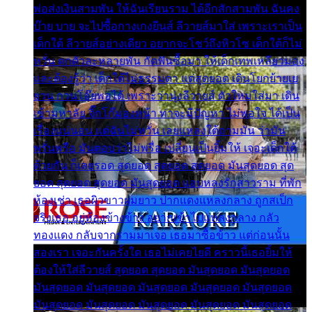
พ่อส่งเงินสามพัน ให้ฉันเรียนราม ได้อีกสักสามพัน ฉันคง
บ๊าย บาย จะไปซื้อกางเกงยีนส์ ลีวายส์มาใส่ เพราะเราเป็น
เด็กใต้ ลีวายส์อย่างเดียว อยากจะโชว์ถึงหิวโซ เด็กใต้ก็ไม่
หวั่น ตกตัวละหลายพัน กัดฟันซื้อมา ให้เด็กเทพเหลียวมอง
และต้องรู้ว่า เด็กใต้ไม่ธรรมดา แต่สุดยอด เดินโยกย้ายเย
ยวน กวนโอ๊ยพอได้ เพราะว่านุ่งลีวายส์ ตัวใหม่ใส่มา เดิน
เข้ามหาลัย จิ๊กโก๊มองหน้า ท่าจะมีปัญหา ไม่พอใจ ได้เป็น
เรื่องแน่นอน แต่ฉันไม่หวั่น เลยแหลงใต้ถามมัน ว่ามัน
พรั่นพรือ มันตอบว่าไม่พรื่อ เปลี่ยนเป็นยิ้มให้ เจอะเด็กใต้
ด้วยกัน ก็เลยรอด สุดยอด สุดยอด สุดยอด มันสุดยอด สุด
ยอด สุดยอด สุดยอด มันสุดยอด แอบหลงรักสาวราม ที่พัก
ห้องเช่า เธอผิวขาวผมยาว ปากแดงแหลงกลาง ถูกสเป็ก
จริงเธอ อยู่ห้องข้างข้าง อยากเข้าไปแหลงกลาง กลัว
ทองแดง กลับจากรามมาเจอ เธอมาซื้อข้าว แต่ก่อนนั้น
สองเรา เจอะกันครั้งใด เธอไม่เคยไยดี คราวนี้เธอยิ้มให้
ต้องให้ใส่ลีวายส์ สุดยอด สุดยอด มันสุดยอด มันสุดยอด
มันสุดยอด มันสุดยอด มันสุดยอด มันสุดยอด มันสุดยอด
มันสุดยอด มันสุดยอด มันสุดยอด มันสุดยอด มันสุดยอด