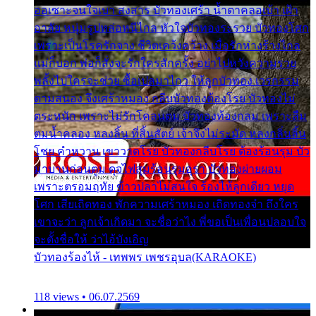
ออเซาะจนใจเบา สงสาร บัวทองเศร้า น้ำตาคลอเบ้า เฝ้า
อาลัย หนุ่มรูปหล่อหนีไกล หัวใจบัวทองระรวย บัวทองโศก
เพราะเป็นโรครักจาง ชีวิตเคว้งคว้าง เมื่อรักห่างร้างไกล
แม่ก็บอก พ่อก็สั่งจะรักใครสักครั้ง อย่าไปหวังความรวย
พลั้งไปใครจะช่วย ซื้อเปลมาไกว ให้ลูกบัวทอง เวรกรรม
ตามสนอง จึงเศร้าหมอง กลีบบัวทองต้องโรย บัวทองไม่
ตระหนัก เพราะไม่รักโคลนตม บัวทองท้องกลม เพราะลืม
ตมน้ำคลอง หลงลิ้น ที่สิ้นสัตย์ เจ้าจึงไม่ระมัด หลงกลิ่นลิ้น
โชย คำหวาน เขาวาดโรย บัวทองกลีบโรย ต้องร้อนรุม บัว
มาบานก่อนตูม ดุจไฟสุมร้อนรุมอุรา บัวทองผ่ายผอม
เพราะตรอมฤทัย ข้าวปลาไม่สนใจ ร้องไห้ลูกเดียว หยุด
โศก เสียเถิดทอง พักความเศร้าหมอง เถิดทองจ๋า ถึงใคร
เขาจะว่า ลูกเจ้าเกิดมา จะชื่อว่าไง พี่ขอเป็นเพื่อนปลอบใจ
จะตั้งชื่อให้ ว่าไอ้บังเอิญ
บัวทองร้องไห้ - เทพพร เพชรอุบล(KARAOKE)
118 views • 06.07.2569