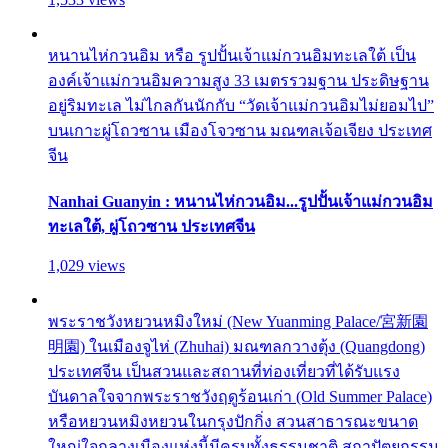
หนานไห่กวนอิม หรือ รูปปั้นเจ้าแม่กวนอิมทะเลใต้ เป็น
องค์เจ้าแม่กวนอิมความสูง 33 เมตรรวมฐาน ประดิษฐาน
อยู่ริมทะเล ไม่ไกลกันนักกับ “วัดเจ้าแม่กวนอิมไม่ยอมไป”
บนเกาะผู่โถวซาน เมืองโจวซาน มณฑลเจ้อเจียง ประเทศ
จีน
Nanhai Guanyin : หนานไห่กวนอิม...รูปปั้นเจ้าแม่กวนอิม
ทะเลใต้, ผู่โถวซาน ประเทศจีน
1,029 views
พระราชวังหยวนหมิงใหม่ (New Yuanming Palace/宮新園
明園) ในเมืองจูไห่ (Zhuhai) มณฑลกวางตุ้ง (Quangdong)
ประเทศจีน เป็นสวนและสถานที่ท่องเที่ยวที่ได้รับแรง
บันดาลใจจากพระราชวังฤดูร้อนเก่า (Old Summer Palace)
หรือหยวนหมิงหยวนในกรุงปักกิ่ง สวนสาธารณะขนาด
ใหญ่ใจกลางเมืองแห่งนี้มีครบทั้งธรรมชาติ สถาปัตยกรรม