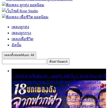
เพลงลูกทุ่ง
เพลงลูกกรุง
เพลงเพื่อชีวิต
อัลบั้ม
เพลงทั้งหมด
Music All
ค้นหา
Search
1. 00:00 สามสิบยังแจ๋ว - ยอดรัก สลักใจ 2. 02:49 รักมาห้าปี
- ศรเพชร ศรสุพรรณ 3. 05:57 รักสาวเสื้อลาย - แสงสุรีย์
รุ่งโรจน์ 4. 09:51 รักสะท้านดินสะเทือน - ยอดรัก สลักใจ 5.
12:23 มอเตอร์ไซค์ทำหล่น - ศรเพชร ศรสุพรรณ 6. 14:49
หิ้วกระเป๋า - แสงสุรีย์ รุ่งโรจน์ 7. 17:57 รักเผื่อเลือก - ยอด
รัก สลักใจ 8. 21:21 น้ำตาไอ้หนุ่ม - ศรเพชร ศรสุพรรณ 9.