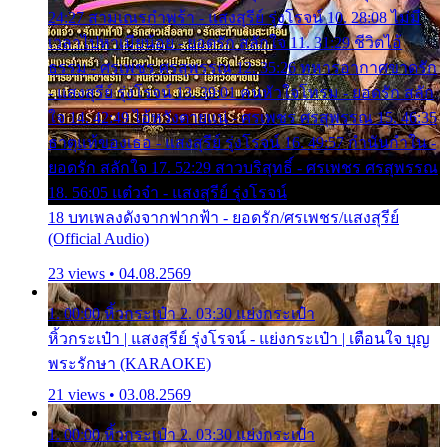
24:27 สามเณรกำพร้า - แสงสุรีย์ รุ่งโรจน์ 10. 28:08 ไม่มี
เวลาไปหาเมียน้อย - ยอดรัก สลักใจ 11. 31:29 ชีวิตไอ้
ธรรม - ศรเพชร ศรสุพรรณ 12. 35:26 ทหารอากาศขาดรัก
- แสงสุรีย์ รุ่งโรจน์ 13. 39:01 คนหัวใจโทรม - ยอดรัก สลัก
ใจ 14. 42:49 ไอ้หวังตายแน่ - ศรเพชร ศรสุพรรณ 15. 46:35
ธาตุแท้ของเธอ - แสงสุรีย์ รุ่งโรจน์ 16. 49:57 กำนันกำใน -
ยอดรัก สลักใจ 17. 52:29 สาวบริสุทธิ์ - ศรเพชร ศรสุพรรณ
18. 56:05 แต๋วจ๋า - แสงสุรีย์ รุ่งโรจน์
18 บทเพลงดังจากฟากฟ้า - ยอดรัก/ศรเพชร/แสงสุรีย์
(Official Audio)
23 views • 04.08.2569
1. 00:00 หิ้วกระเป๋า 2. 03:30 แย่งกระเป๋า
หิ้วกระเป๋า | แสงสุรีย์ รุ่งโรจน์ - แย่งกระเป๋า | เตือนใจ บุญ
พระรักษา (KARAOKE)
21 views • 03.08.2569
1. 00:00 หิ้วกระเป๋า 2. 03:30 แย่งกระเป๋า