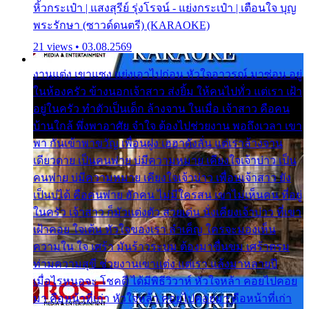
หิ้วกระเป๋า | แสงสุรีย์ รุ่งโรจน์ - แย่งกระเป๋า | เตือนใจ บุญ
พระรักษา (ซาวด์ดนตรี) (KARAOKE)
21 views • 03.08.2569
งานแต่ง เขาแซง แย่งเอาไปก่อน หัวใจอาวรณ์ มาซ่อน อยู่
ในห้องครัว ข้างนอกเจ้าสาว ส่งยิ้ม ให้คนไปทั่ว แต่เรา เฝ้า
อยู่ในครัว ทำตัวเป็นเด็ก ล้างจาน ในเมื่อ เจ้าสาว คือคน
บ้านใกล้ พึ่งพาอาศัย จำใจ ต้องไปช่วยงาน พอถึงเวลา เขา
พา กันเข้าพาขวัญ เพื่อนฝูง เฮฮาดังลั่น แต่เราล้างจาน
เดียวดาย เป็นคนพ่าย บ่มีความหมาย เคียงใจเจ้าบ่าว เป็น
คนพ่าย บ่มีความหมาย เคียงใจเจ้าบ่าว เพื่อนเจ้าสาว ยัง
เป็นบ่ได้ คือคนพ่าย ฮักคน ไม่มีใครสน เขาไม่เห็นคน ที่อยู่
ในครัว เจ้าสาว ก็มัวแต่งตัว สวยเด่น นั่งเคียงเจ้าบ่าว ที่เขา
เฝ้าคอย ใจเต้น หัวใจของเรา ลำเค็ญ ใครจะมองเห็น
ความใน ใจ เศร้า มันร้าวระบม ต้องมาขื่นขม เศร้าตรม
ท่ามความสุขี ช่วยงานเขาแต่ง แต่เรา แล้งมาหลายปี
เมื่อไรหนอจะ โชคดี ได้มีพิธีวิวาห์ หัวใจหล้า คอยไปคอย
มา คือหน้าที่เก่า หัวใจหล้า คอยไปคอยมา คือหน้าที่เก่า