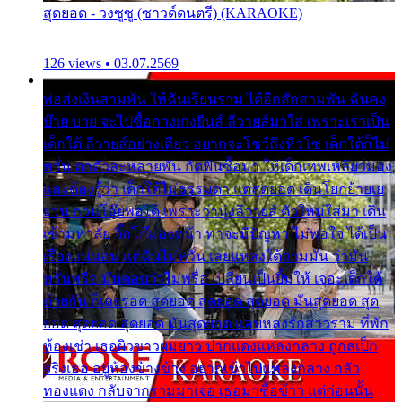
สุดยอด - วงซูซู (ซาวด์ดนตรี) (KARAOKE)
126 views • 03.07.2569
พ่อส่งเงินสามพัน ให้ฉันเรียนราม ได้อีกสักสามพัน ฉันคง
บ๊าย บาย จะไปซื้อกางเกงยีนส์ ลีวายส์มาใส่ เพราะเราเป็น
เด็กใต้ ลีวายส์อย่างเดียว อยากจะโชว์ถึงหิวโซ เด็กใต้ก็ไม่
หวั่น ตกตัวละหลายพัน กัดฟันซื้อมา ให้เด็กเทพเหลียวมอง
และต้องรู้ว่า เด็กใต้ไม่ธรรมดา แต่สุดยอด เดินโยกย้ายเย
ยวน กวนโอ๊ยพอได้ เพราะว่านุ่งลีวายส์ ตัวใหม่ใส่มา เดิน
เข้ามหาลัย จิ๊กโก๊มองหน้า ท่าจะมีปัญหา ไม่พอใจ ได้เป็น
เรื่องแน่นอน แต่ฉันไม่หวั่น เลยแหลงใต้ถามมัน ว่ามัน
พรั่นพรือ มันตอบว่าไม่พรื่อ เปลี่ยนเป็นยิ้มให้ เจอะเด็กใต้
ด้วยกัน ก็เลยรอด สุดยอด สุดยอด สุดยอด มันสุดยอด สุด
ยอด สุดยอด สุดยอด มันสุดยอด แอบหลงรักสาวราม ที่พัก
ห้องเช่า เธอผิวขาวผมยาว ปากแดงแหลงกลาง ถูกสเป็ก
จริงเธอ อยู่ห้องข้างข้าง อยากเข้าไปแหลงกลาง กลัว
ทองแดง กลับจากรามมาเจอ เธอมาซื้อข้าว แต่ก่อนนั้น