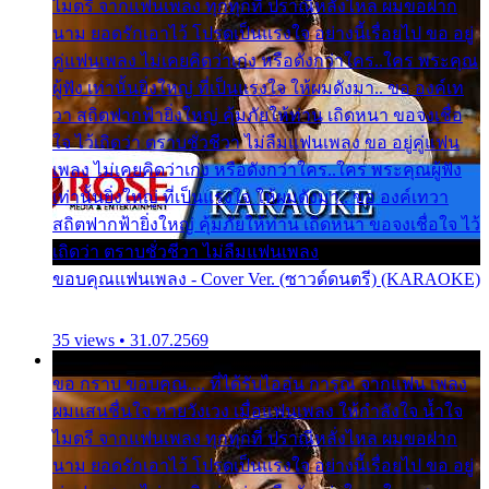
ไมตรี จากแฟนเพลง ทุกทุกที่ ปราณีหลั่งไหล ผมขอฝาก
นาม ยอดรักเอาไว้ โปรดเป็นแรงใจ อย่างนี้เรื่อยไป ขอ อยู่
คู่แฟนเพลง ไม่เคยคิดว่าเก่ง หรือดังกว่าใคร..ใคร พระคุณ
ผู้ฟัง เท่านั้นยิ่งใหญ่ ที่เป็นแรงใจ ให้ผมดังมา.. ขอ องค์เท
วา สถิตฟากฟ้ายิ่งใหญ่ คุ้มภัยให้ท่าน เถิดหนา ขอจงเชื่อ
ใจ ไว้เถิดว่า ตราบชั่วชีวา ไม่ลืมแฟนเพลง ขอ อยู่คู่แฟน
เพลง ไม่เคยคิดว่าเก่ง หรือดังกว่าใคร..ใคร พระคุณผู้ฟัง
เท่านั้นยิ่งใหญ่ ที่เป็นแรงใจ ให้ผมดังมา.. ขอ องค์เทวา
สถิตฟากฟ้ายิ่งใหญ่ คุ้มภัยให้ท่าน เถิดหนา ขอจงเชื่อใจ ไว้
เถิดว่า ตราบชั่วชีวา ไม่ลืมแฟนเพลง
ขอบคุณแฟนเพลง - Cover Ver. (ซาวด์ดนตรี) (KARAOKE)
35 views • 31.07.2569
ขอ กราบ ขอบคุณ.... ที่ได้รับไออุ่น การุณ จากแฟน เพลง
ผมแสนชื่นใจ หายวังเวง เมื่อแฟนเพลง ให้กำลังใจ น้ำใจ
ไมตรี จากแฟนเพลง ทุกทุกที่ ปราณีหลั่งไหล ผมขอฝาก
นาม ยอดรักเอาไว้ โปรดเป็นแรงใจ อย่างนี้เรื่อยไป ขอ อยู่