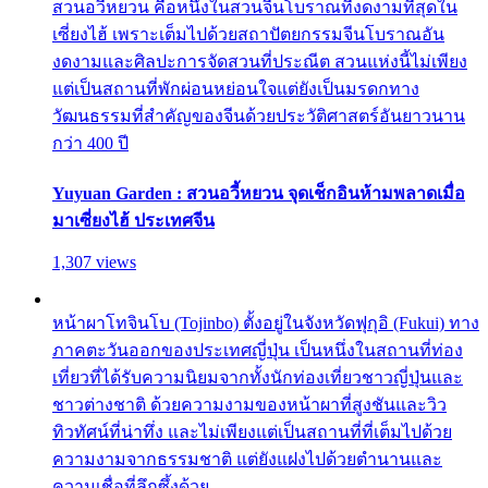
สวนอวี้หยวน คือหนึ่งในสวนจีนโบราณที่งดงามที่สุดใน
เซี่ยงไฮ้ เพราะเต็มไปด้วยสถาปัตยกรรมจีนโบราณอัน
งดงามและศิลปะการจัดสวนที่ประณีต สวนแห่งนี้ไม่เพียง
แต่เป็นสถานที่พักผ่อนหย่อนใจแต่ยังเป็นมรดกทาง
วัฒนธรรมที่สำคัญของจีนด้วยประวัติศาสตร์อันยาวนาน
กว่า 400 ปี
Yuyuan Garden : สวนอวี้หยวน จุดเช็กอินห้ามพลาดเมื่อ
มาเซี่ยงไฮ้ ประเทศจีน
1,307 views
หน้าผาโทจินโบ (Tojinbo) ตั้งอยู่ในจังหวัดฟุกุอิ (Fukui) ทาง
ภาคตะวันออกของประเทศญี่ปุ่น เป็นหนึ่งในสถานที่ท่อง
เที่ยวที่ได้รับความนิยมจากทั้งนักท่องเที่ยวชาวญี่ปุ่นและ
ชาวต่างชาติ ด้วยความงามของหน้าผาที่สูงชันและวิว
ทิวทัศน์ที่น่าทึ่ง และไม่เพียงแต่เป็นสถานที่ที่เต็มไปด้วย
ความงามจากธรรมชาติ แต่ยังแฝงไปด้วยตำนานและ
ความเชื่อที่ลึกซึ้งด้วย