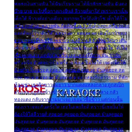
พ่อส่งเงินสามพัน ให้ฉันเรียนราม ได้อีกสักสามพัน ฉันคง
บ๊าย บาย จะไปซื้อกางเกงยีนส์ ลีวายส์มาใส่ เพราะเราเป็น
เด็กใต้ ลีวายส์อย่างเดียว อยากจะโชว์ถึงหิวโซ เด็กใต้ก็ไม่
หวั่น ตกตัวละหลายพัน กัดฟันซื้อมา ให้เด็กเทพเหลียวมอง
และต้องรู้ว่า เด็กใต้ไม่ธรรมดา แต่สุดยอด เดินโยกย้ายเย
ยวน กวนโอ๊ยพอได้ เพราะว่านุ่งลีวายส์ ตัวใหม่ใส่มา เดิน
เข้ามหาลัย จิ๊กโก๊มองหน้า ท่าจะมีปัญหา ไม่พอใจ ได้เป็น
เรื่องแน่นอน แต่ฉันไม่หวั่น เลยแหลงใต้ถามมัน ว่ามัน
พรั่นพรือ มันตอบว่าไม่พรื่อ เปลี่ยนเป็นยิ้มให้ เจอะเด็กใต้
ด้วยกัน ก็เลยรอด สุดยอด สุดยอด สุดยอด มันสุดยอด สุด
ยอด สุดยอด สุดยอด มันสุดยอด แอบหลงรักสาวราม ที่พัก
ห้องเช่า เธอผิวขาวผมยาว ปากแดงแหลงกลาง ถูกสเป็ก
จริงเธอ อยู่ห้องข้างข้าง อยากเข้าไปแหลงกลาง กลัว
ทองแดง กลับจากรามมาเจอ เธอมาซื้อข้าว แต่ก่อนนั้น
สองเรา เจอะกันครั้งใด เธอไม่เคยไยดี คราวนี้เธอยิ้มให้
ต้องให้ใส่ลีวายส์ สุดยอด สุดยอด มันสุดยอด มันสุดยอด
มันสุดยอด มันสุดยอด มันสุดยอด มันสุดยอด มันสุดยอด
มันสุดยอด มันสุดยอด มันสุดยอด มันสุดยอด มันสุดยอด