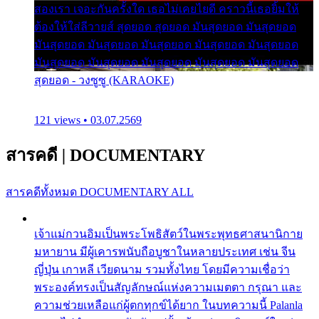
สองเรา เจอะกันครั้งใด เธอไม่เคยไยดี คราวนี้เธอยิ้มให้
ต้องให้ใส่ลีวายส์ สุดยอด สุดยอด มันสุดยอด มันสุดยอด
มันสุดยอด มันสุดยอด มันสุดยอด มันสุดยอด มันสุดยอด
มันสุดยอด มันสุดยอด มันสุดยอด มันสุดยอด มันสุดยอด
สุดยอด - วงซูซู (KARAOKE)
121 views • 03.07.2569
สารคดี
|
DOCUMENTARY
สารคดีทั้งหมด
DOCUMENTARY ALL
เจ้าแม่กวนอิมเป็นพระโพธิสัตว์ในพระพุทธศาสนานิกาย
มหายาน มีผู้เคารพนับถือบูชาในหลายประเทศ เช่น จีน
ญี่ปุ่น เกาหลี เวียดนาม รวมทั้งไทย โดยมีความเชื่อว่า
พระองค์ทรงเป็นสัญลักษณ์แห่งความเมตตา กรุณา และ
ความช่วยเหลือแก่ผู้ตกทุกข์ได้ยาก ในบทความนี้ Palanla