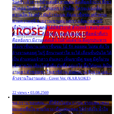
ในครัว เจ้าสาว ก็มัวแต่งตัว สวยเด่น นั่งเคียงเจ้าบ่าว ที่เขา
เฝ้าคอย ใจเต้น หัวใจของเรา ลำเค็ญ ใครจะมองเห็น
ความใน ใจ เศร้า มันร้าวระบม ต้องมาขื่นขม เศร้าตรม
ท่ามความสุขี ช่วยงานเขาแต่ง แต่เรา แล้งมาหลายปี
เมื่อไรหนอจะ โชคดี ได้มีพิธีวิวาห์ หัวใจหล้า คอยไปคอย
มา คือหน้าที่เก่า หัวใจหล้า คอยไปคอยมา คือหน้าที่เก่า
คือหยังเขา มีงานแต่งแล้ว ไปล้างแต่จาน ดั่งถูกประหาร
เมื่อเขาชื่นบาน แต่เราขื่นขม โอ้ รัก ลอยลม ไม่สม ดัง ใจ
ล้างจานคอยคู่ ไม่รู้ อีกนานเท่าใด จะได้ เลื่อนขั้นบันได ได้
เป็น ตำแหน่งเจ้าสาว มันเหงา เห็นเขามีคู่ ซมดู มีคู่ก็ม่วน
เข้าพาขวัญ เสียงโห่ตึงตึง มันซึ้ง อยู่แก่ใจ มื้อใด๋หนอ สิเป็น
งานเฮา มัวซอยเขา ใจเฮาซิด้าน มันทรมาน จับจาน เอย…
ล้างจานในงานแต่ง - Cover Ver. (KARAOKE)
22 views • 03.08.2569
ขอ กราบ ขอบคุณ.... ที่ได้รับไออุ่น การุณ จากแฟน เพลง
ผมแสนชื่นใจ หายวังเวง เมื่อแฟนเพลง ให้กำลังใจ น้ำใจ