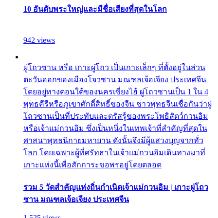
10 อันดับพระใหญ่และมีชื่อเสียงที่สุดในโลก
942 views
ผู่โถวซาน หรือ เกาะผู่โถว เป็นเกาะเล็กๆ ที่ตั้งอยู่ในส่วน
ตะวันออกของเมืองโจวซาน มณฑลเจ้อเจียง ประเทศจีน
โดยอยู่ทางตอนใต้ของนครเซี่ยงไฮ้ ผู่โถวซานเป็น 1 ใน 4
พุทธคีรีหรือภูเขาศักดิ์สิทธิ์ของจีน ชาวพุทธจีนเชื่อกันว่าผู่
โถวซานเป็นที่ประทับและตรัสรู้ของพระโพธิสัตว์กวนอิม
หรือเจ้าแม่กวนอิม ซึ่งเป็นหนึ่งในเทพเจ้าที่สำคัญที่สุดใน
ศาสนาพุทธนิกายมหายาน ดังนั้นจึงมีผู้แสวงบุญจากทั่ว
โลก โดยเฉพาะผู้ที่ศรัทธาในเจ้าแม่กวนอิมเดินทางมาที่
เกาะแห่งนี้เพื่อสักการะขอพรอยู่โดยตลอด
รวม 5 วัดสำคัญแห่งถิ่นกำเนิดเจ้าแม่กวนอิม | เกาะผู่โถว
ซาน มณฑลเจ้อเจียง ประเทศจีน
1,525 views