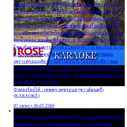
เพราะเป็นโรครักจาง ชีวิตเคว้งคว้าง เมื่อรักห่างร้างไกล
แม่ก็บอก พ่อก็สั่งจะรักใครสักครั้ง อย่าไปหวังความรวย
พลั้งไปใครจะช่วย ซื้อเปลมาไกว ให้ลูกบัวทอง เวรกรรม
ตามสนอง จึงเศร้าหมอง กลีบบัวทองต้องโรย บัวทองไม่
ตระหนัก เพราะไม่รักโคลนตม บัวทองท้องกลม เพราะลืม
ตมน้ำคลอง หลงลิ้น ที่สิ้นสัตย์ เจ้าจึงไม่ระมัด หลงกลิ่นลิ้น
โชย คำหวาน เขาวาดโรย บัวทองกลีบโรย ต้องร้อนรุม บัว
มาบานก่อนตูม ดุจไฟสุมร้อนรุมอุรา บัวทองผ่ายผอม
เพราะตรอมฤทัย ข้าวปลาไม่สนใจ ร้องไห้ลูกเดียว หยุด
โศก เสียเถิดทอง พักความเศร้าหมอง เถิดทองจ๋า ถึงใคร
เขาจะว่า ลูกเจ้าเกิดมา จะชื่อว่าไง พี่ขอเป็นเพื่อนปลอบใจ
จะตั้งชื่อให้ ว่าไอ้บังเอิญ
บัวทองร้องไห้ - เทพพร เพชรอุบล (ซาวด์ดนตรี)
(KARAOKE)
87 views • 06.07.2569
บัวทองโศก เพราะเป็นโรครักรุม ในอกกลัดกลุ้ม โดนแฟน
หนุ่มหลอกเอา เขารวย และรูปหล่อ มาพะเน้าพะนอ