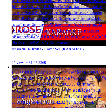
คู่แฟนเพลง ไม่เคยคิดว่าเก่ง หรือดังกว่าใคร..ใคร พระคุณ
ผู้ฟัง เท่านั้นยิ่งใหญ่ ที่เป็นแรงใจ ให้ผมดังมา.. ขอ องค์เท
วา สถิตฟากฟ้ายิ่งใหญ่ คุ้มภัยให้ท่าน เถิดหนา ขอจงเชื่อ
ใจ ไว้เถิดว่า ตราบชั่วชีวา ไม่ลืมแฟนเพลง ขอ อยู่คู่แฟน
เพลง ไม่เคยคิดว่าเก่ง หรือดังกว่าใคร..ใคร พระคุณผู้ฟัง
เท่านั้นยิ่งใหญ่ ที่เป็นแรงใจ ให้ผมดังมา.. ขอ องค์เทวา
สถิตฟากฟ้ายิ่งใหญ่ คุ้มภัยให้ท่าน เถิดหนา ขอจงเชื่อใจ ไว้
เถิดว่า ตราบชั่วชีวา ไม่ลืมแฟนเพลง
ขอบคุณแฟนเพลง - Cover Ver. (KARAOKE)
25 views • 31.07.2569
1. 00:00:00 ยินดีรับเดน 2. 00:03:44 น้ำตาอีสาน 3. 00:07:51
กิ่งทองใบหยก 4. 00:10:35 น้ำนิ่งไหลลึก 5. 00:13:49 ลานรัก
ลานเท 6. 00:17:06 จำใจจาก 7. 00:20:53 คืนฝนตก 8.
00:25:16 น้ำลงเดือนยี่ 9. 00:28:47 โสนน้อยเรือนงาม 10.
00:32:29 ตอไม้ที่ตายแล้ว 11. 00:35:41 น้ำกรดแช่เย็น 12.
00:39:08 อยากฟังซ้ำ 13. 00:42:32 รู้ว่าเขาหลอก 14.