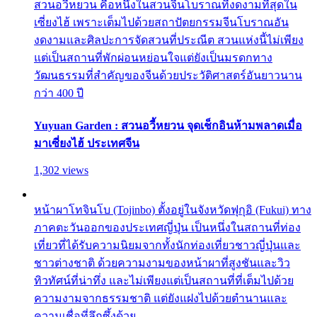
สวนอวี้หยวน คือหนึ่งในสวนจีนโบราณที่งดงามที่สุดใน
เซี่ยงไฮ้ เพราะเต็มไปด้วยสถาปัตยกรรมจีนโบราณอัน
งดงามและศิลปะการจัดสวนที่ประณีต สวนแห่งนี้ไม่เพียง
แต่เป็นสถานที่พักผ่อนหย่อนใจแต่ยังเป็นมรดกทาง
วัฒนธรรมที่สำคัญของจีนด้วยประวัติศาสตร์อันยาวนาน
กว่า 400 ปี
Yuyuan Garden : สวนอวี้หยวน จุดเช็กอินห้ามพลาดเมื่อ
มาเซี่ยงไฮ้ ประเทศจีน
1,302 views
หน้าผาโทจินโบ (Tojinbo) ตั้งอยู่ในจังหวัดฟุกุอิ (Fukui) ทาง
ภาคตะวันออกของประเทศญี่ปุ่น เป็นหนึ่งในสถานที่ท่อง
เที่ยวที่ได้รับความนิยมจากทั้งนักท่องเที่ยวชาวญี่ปุ่นและ
ชาวต่างชาติ ด้วยความงามของหน้าผาที่สูงชันและวิว
ทิวทัศน์ที่น่าทึ่ง และไม่เพียงแต่เป็นสถานที่ที่เต็มไปด้วย
ความงามจากธรรมชาติ แต่ยังแฝงไปด้วยตำนานและ
ความเชื่อที่ลึกซึ้งด้วย