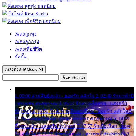
เพลงลูกทุ่ง
เพลงลูกกรุง
เพลงเพื่อชีวิต
อัลบั้ม
เพลงทั้งหมด
Music All
ค้นหา
Search
1. 00:00 สามสิบยังแจ๋ว - ยอดรัก สลักใจ 2. 02:49 รักมาห้าปี
- ศรเพชร ศรสุพรรณ 3. 05:57 รักสาวเสื้อลาย - แสงสุรีย์
รุ่งโรจน์ 4. 09:51 รักสะท้านดินสะเทือน - ยอดรัก สลักใจ 5.
12:23 มอเตอร์ไซค์ทำหล่น - ศรเพชร ศรสุพรรณ 6. 14:49
หิ้วกระเป๋า - แสงสุรีย์ รุ่งโรจน์ 7. 17:57 รักเผื่อเลือก - ยอด
รัก สลักใจ 8. 21:21 น้ำตาไอ้หนุ่ม - ศรเพชร ศรสุพรรณ 9.