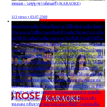
สุดยอด - วงซูซู (ซาวด์ดนตรี) (KARAOKE)
113 views • 03.07.2569
พ่อส่งเงินสามพัน ให้ฉันเรียนราม ได้อีกสักสามพัน ฉันคง
บ๊าย บาย จะไปซื้อกางเกงยีนส์ ลีวายส์มาใส่ เพราะเราเป็น
เด็กใต้ ลีวายส์อย่างเดียว อยากจะโชว์ถึงหิวโซ เด็กใต้ก็ไม่
หวั่น ตกตัวละหลายพัน กัดฟันซื้อมา ให้เด็กเทพเหลียวมอง
และต้องรู้ว่า เด็กใต้ไม่ธรรมดา แต่สุดยอด เดินโยกย้ายเย
ยวน กวนโอ๊ยพอได้ เพราะว่านุ่งลีวายส์ ตัวใหม่ใส่มา เดิน
เข้ามหาลัย จิ๊กโก๊มองหน้า ท่าจะมีปัญหา ไม่พอใจ ได้เป็น
เรื่องแน่นอน แต่ฉันไม่หวั่น เลยแหลงใต้ถามมัน ว่ามัน
พรั่นพรือ มันตอบว่าไม่พรื่อ เปลี่ยนเป็นยิ้มให้ เจอะเด็กใต้
ด้วยกัน ก็เลยรอด สุดยอด สุดยอด สุดยอด มันสุดยอด สุด
ยอด สุดยอด สุดยอด มันสุดยอด แอบหลงรักสาวราม ที่พัก
ห้องเช่า เธอผิวขาวผมยาว ปากแดงแหลงกลาง ถูกสเป็ก
จริงเธอ อยู่ห้องข้างข้าง อยากเข้าไปแหลงกลาง กลัว
ทองแดง กลับจากรามมาเจอ เธอมาซื้อข้าว แต่ก่อนนั้น