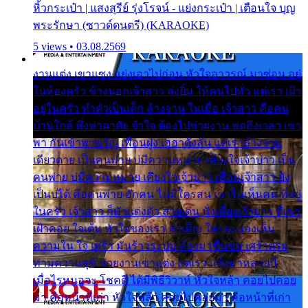
หิ้วกระเป๋า | แสงสุรีย์ รุ่งโรจน์ - แย่งกระเป๋า | เตือนใจ บุญ
พระรักษา (ซาวด์ดนตรี) (KARAOKE)
5 views • 03.08.2569
งานแต่ง เขาแซง แย่งเอาไปก่อน หัวใจอาวรณ์ มาซ่อน อยู่
ในห้องครัว ข้างนอกเจ้าสาว ส่งยิ้ม ให้คนไปทั่ว แต่เรา เฝ้า
อยู่ในครัว ทำตัวเป็นเด็ก ล้างจาน ในเมื่อ เจ้าสาว คือคน
บ้านใกล้ พึ่งพาอาศัย จำใจ ต้องไปช่วยงาน พอถึงเวลา เขา
พา กันเข้าพาขวัญ เพื่อนฝูง เฮฮาดังลั่น แต่เราล้างจาน
เดียวดาย เป็นคนพ่าย บ่มีความหมาย เคียงใจเจ้าบ่าว เป็น
คนพ่าย บ่มีความหมาย เคียงใจเจ้าบ่าว เพื่อนเจ้าสาว ยัง
เป็นบ่ได้ คือคนพ่าย ฮักคน ไม่มีใครสน เขาไม่เห็นคน ที่อยู่
ในครัว เจ้าสาว ก็มัวแต่งตัว สวยเด่น นั่งเคียงเจ้าบ่าว ที่เขา
เฝ้าคอย ใจเต้น หัวใจของเรา ลำเค็ญ ใครจะมองเห็น
ความใน ใจ เศร้า มันร้าวระบม ต้องมาขื่นขม เศร้าตรม
ท่ามความสุขี ช่วยงานเขาแต่ง แต่เรา แล้งมาหลายปี
เมื่อไรหนอจะ โชคดี ได้มีพิธีวิวาห์ หัวใจหล้า คอยไปคอย
มา คือหน้าที่เก่า หัวใจหล้า คอยไปคอยมา คือหน้าที่เก่า