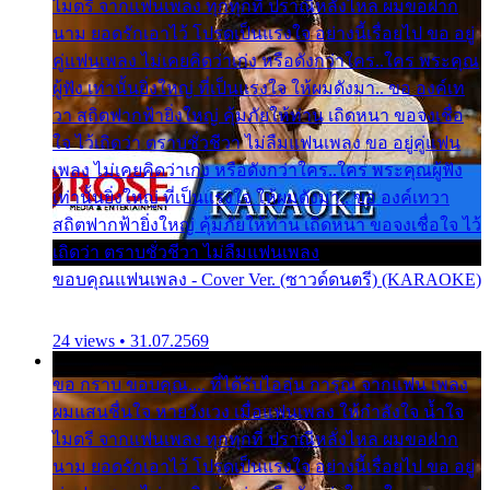
ไมตรี จากแฟนเพลง ทุกทุกที่ ปราณีหลั่งไหล ผมขอฝาก
นาม ยอดรักเอาไว้ โปรดเป็นแรงใจ อย่างนี้เรื่อยไป ขอ อยู่
คู่แฟนเพลง ไม่เคยคิดว่าเก่ง หรือดังกว่าใคร..ใคร พระคุณ
ผู้ฟัง เท่านั้นยิ่งใหญ่ ที่เป็นแรงใจ ให้ผมดังมา.. ขอ องค์เท
วา สถิตฟากฟ้ายิ่งใหญ่ คุ้มภัยให้ท่าน เถิดหนา ขอจงเชื่อ
ใจ ไว้เถิดว่า ตราบชั่วชีวา ไม่ลืมแฟนเพลง ขอ อยู่คู่แฟน
เพลง ไม่เคยคิดว่าเก่ง หรือดังกว่าใคร..ใคร พระคุณผู้ฟัง
เท่านั้นยิ่งใหญ่ ที่เป็นแรงใจ ให้ผมดังมา.. ขอ องค์เทวา
สถิตฟากฟ้ายิ่งใหญ่ คุ้มภัยให้ท่าน เถิดหนา ขอจงเชื่อใจ ไว้
เถิดว่า ตราบชั่วชีวา ไม่ลืมแฟนเพลง
ขอบคุณแฟนเพลง - Cover Ver. (ซาวด์ดนตรี) (KARAOKE)
24 views • 31.07.2569
ขอ กราบ ขอบคุณ.... ที่ได้รับไออุ่น การุณ จากแฟน เพลง
ผมแสนชื่นใจ หายวังเวง เมื่อแฟนเพลง ให้กำลังใจ น้ำใจ
ไมตรี จากแฟนเพลง ทุกทุกที่ ปราณีหลั่งไหล ผมขอฝาก
นาม ยอดรักเอาไว้ โปรดเป็นแรงใจ อย่างนี้เรื่อยไป ขอ อยู่