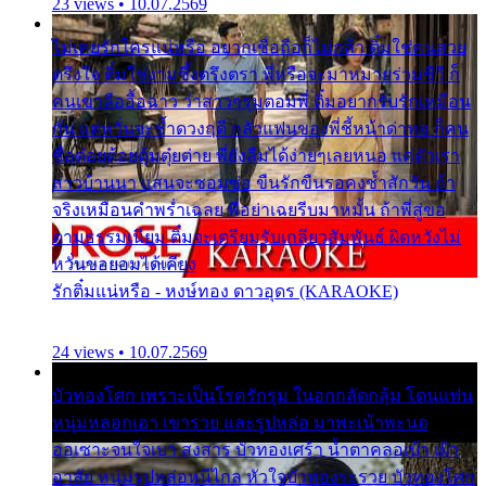
23 views • 10.07.2569
ไม่เคยรักใครแน่หรือ อยากเชื่อถือก็ไม่กล้า ติ๋มใช่คนสวย
ตรึงใจ ติ๋มใช่งามซึ้งตรึงตรา พี่หรือจะมาหมายร่วมชีวี ก็
คนเขาลืออื้อฉาว ว่าสาวๆรุมตอมพี่ ติ๋มอยากรับรักเหมือน
กัน แต่หวั่นจะช้ำดวงฤดี กลัวแฟนของพี่ชี้หน้าด่าทอ ก็คน
ชื่อต๋อยต้อยตุ้มตุ๋ยต่าย พี่ยังลืมได้ง่ายๆเลยหนอ แค่ตัวเรา
สาวบ้านนา แสนจะซอมซ่อ ขืนรักขืนรอคงช้ำสักวัน ถ้า
จริงเหมือนคำพร่ำเฉลย พี่อย่าเฉยรีบมาหมั้น ถ้าพี่สู่ขอ
ตามธรรมเนียม ติ๋มจะเตรียมรับเกลียวสัมพันธ์ ผิดหวังไม่
หวั่นขอยอมได้เคียง
รักติ๋มแน่หรือ - หงษ์ทอง ดาวอุดร (KARAOKE)
24 views • 10.07.2569
บัวทองโศก เพราะเป็นโรครักรุม ในอกกลัดกลุ้ม โดนแฟน
หนุ่มหลอกเอา เขารวย และรูปหล่อ มาพะเน้าพะนอ
ออเซาะจนใจเบา สงสาร บัวทองเศร้า น้ำตาคลอเบ้า เฝ้า
อาลัย หนุ่มรูปหล่อหนีไกล หัวใจบัวทองระรวย บัวทองโศก