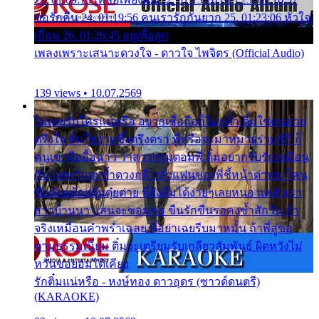
ขอรักคืน 24. 01:19:56 คนเรารักกันยาก 25. 01:23:06 หัวใจ
เถื่อน 26. 01:26:45 อยู่เพื่อลูก
เพลงเพราะเสนาะดวงใจ - ดาวใจ ไพจิตร (Official Audio)
139 views • 10.07.2569
ไม่เคยรักใครแน่หรือ อยากเชื่อถือก็ไม่กล้า ติ๋มใช่คนสวย
ตรึงใจ ติ๋มใช่งามซึ้งตรึงตรา พี่หรือจะมาหมายร่วมชีวี ก็
คนเขาลืออื้อฉาว ว่าสาวๆรุมตอมพี่ ติ๋มอยากรับรักเหมือน
กัน แต่หวั่นจะช้ำดวงฤดี กลัวแฟนของพี่ชี้หน้าด่าทอ ก็คน
ชื่อต๋อยต้อยตุ้มตุ๋ยต่าย พี่ยังลืมได้ง่ายๆเลยหนอ แค่ตัวเรา
สาวบ้านนา แสนจะซอมซ่อ ขืนรักขืนรอคงช้ำสักวัน ถ้า
จริงเหมือนคำพร่ำเฉลย พี่อย่าเฉยรีบมาหมั้น ถ้าพี่สู่ขอ
ตามธรรมเนียม ติ๋มจะเตรียมรับเกลียวสัมพันธ์ ผิดหวังไม่
หวั่นขอยอมได้เคียง
รักติ๋มแน่หรือ - หงษ์ทอง ดาวอุดร (ซาวด์ดนตรี)
(KARAOKE)