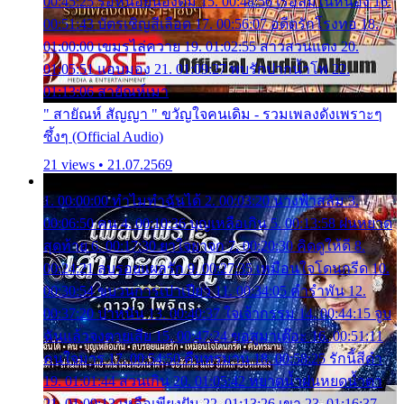
00:45:25 รอหน่อยน้องติ๋ม 15. 00:48:56 เรือล่มในหนอง 16.
00:51:43 บัตรเชิญสีเลือด 17. 00:56:07 อดีตรักโรงทอ 18.
01:00:00 เขมรไล่ควาย 19. 01:02:55 สาวสวนแตง 20.
01:05:51 แอบมอง 21. 01:09:27 พบรักปากน้ำโพ 22.
01:13:06 สายัณห์เมา
" สายัณห์ สัญญา " ขวัญใจคนเดิม - รวมเพลงดังเพราะๆ
ซึ้งๆ (Official Audio)
21 views • 21.07.2569
1. 00:00:00 ทำไมทำฉันได้ 2. 00:03:20 นางฟ้าสลัม 3.
00:06:50 คน 4. 00:10:36 บุญเหลือเกิน 5. 00:13:58 ฝนหยาด
สุดท้าย 6. 00:17:30 ยาใจยาจก 7. 00:20:30 คิดดูให้ดี 8.
00:24:21 ลบรอยแผลรัก 9. 00:27:35 เหมือนใจโดนกรีด 10.
00:30:54 ขบวนการเปาเปียว 11. 00:34:05 คำรำพัน 12.
00:37:20 ปาหนัน 13. 00:40:37 ใจเจ้ากรรม 14. 00:44:15 จูบ
ฉันแล้วจงตายเสีย 15. 00:47:24 ขอสูมาเต๊อะ 16. 00:51:11
คนใจมาร 17. 00:54:50 คืนทรมาน 18. 00:58:25 รักนี้สีดำ
19. 01:01:44 ส่วนเกิน 20. 01:05:42 หยาดน้ำฝนหยดน้ำตา
21. 01:09:13 เหลือเพียงฝัน 22. 01:13:26 เขา 23. 01:16:37