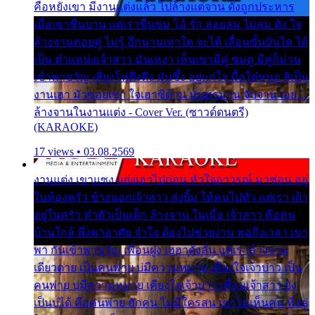
คือหยังเขา มีงานแต่งแล้ว ไปล้างแต่จาน ดั่งถูกประหาร
เมื่อเขาชื่นบาน แต่เราขื่นขม โอ้ รัก ลอยลม ไม่สม ดัง ใจ
ล้างจานคอยคู่ ไม่รู้ อีกนานเท่าใด จะได้ เลื่อนขั้นบันได ได้
เป็น ตำแหน่งเจ้าสาว มันเหงา เห็นเขามีคู่ ซมดู มีคู่ก็ม่วน
เข้าพาขวัญ เสียงโห่ตึงตึง มันซึ้ง อยู่แก่ใจ มื้อใด๋หนอ สิเป็น
งานเฮา มัวซอยเขา ใจเฮาซิด้าน มันทรมาน จับจาน เอย…
ล้างจานในงานแต่ง - Cover Ver. (ซาวด์ดนตรี)
(KARAOKE)
17 views • 03.08.2569
งานแต่ง เขาแซง แย่งเอาไปก่อน หัวใจอาวรณ์ มาซ่อน อยู่
ในห้องครัว ข้างนอกเจ้าสาว ส่งยิ้ม ให้คนไปทั่ว แต่เรา เฝ้า
อยู่ในครัว ทำตัวเป็นเด็ก ล้างจาน ในเมื่อ เจ้าสาว คือคน
บ้านใกล้ พึ่งพาอาศัย จำใจ ต้องไปช่วยงาน พอถึงเวลา เขา
พา กันเข้าพาขวัญ เพื่อนฝูง เฮฮาดังลั่น แต่เราล้างจาน
เดียวดาย เป็นคนพ่าย บ่มีความหมาย เคียงใจเจ้าบ่าว เป็น
คนพ่าย บ่มีความหมาย เคียงใจเจ้าบ่าว เพื่อนเจ้าสาว ยัง
เป็นบ่ได้ คือคนพ่าย ฮักคน ไม่มีใครสน เขาไม่เห็นคน ที่อยู่