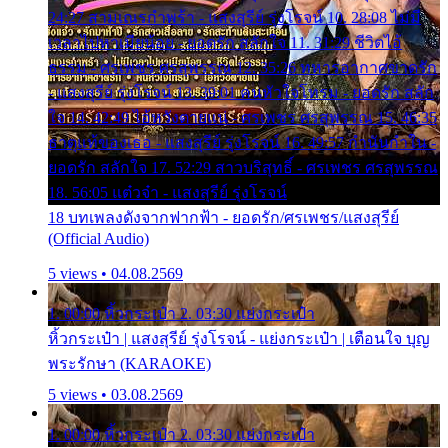
24:27 สามเณรกำพร้า - แสงสุรีย์ รุ่งโรจน์ 10. 28:08 ไม่มี
เวลาไปหาเมียน้อย - ยอดรัก สลักใจ 11. 31:29 ชีวิตไอ้
ธรรม - ศรเพชร ศรสุพรรณ 12. 35:26 ทหารอากาศขาดรัก
- แสงสุรีย์ รุ่งโรจน์ 13. 39:01 คนหัวใจโทรม - ยอดรัก สลัก
ใจ 14. 42:49 ไอ้หวังตายแน่ - ศรเพชร ศรสุพรรณ 15. 46:35
ธาตุแท้ของเธอ - แสงสุรีย์ รุ่งโรจน์ 16. 49:57 กำนันกำใน -
ยอดรัก สลักใจ 17. 52:29 สาวบริสุทธิ์ - ศรเพชร ศรสุพรรณ
18. 56:05 แต๋วจ๋า - แสงสุรีย์ รุ่งโรจน์
18 บทเพลงดังจากฟากฟ้า - ยอดรัก/ศรเพชร/แสงสุรีย์
(Official Audio)
5 views • 04.08.2569
1. 00:00 หิ้วกระเป๋า 2. 03:30 แย่งกระเป๋า
หิ้วกระเป๋า | แสงสุรีย์ รุ่งโรจน์ - แย่งกระเป๋า | เตือนใจ บุญ
พระรักษา (KARAOKE)
5 views • 03.08.2569
1. 00:00 หิ้วกระเป๋า 2. 03:30 แย่งกระเป๋า