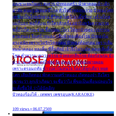
ออเซาะจนใจเบา สงสาร บัวทองเศร้า น้ำตาคลอเบ้า เฝ้า
อาลัย หนุ่มรูปหล่อหนีไกล หัวใจบัวทองระรวย บัวทองโศก
เพราะเป็นโรครักจาง ชีวิตเคว้งคว้าง เมื่อรักห่างร้างไกล
แม่ก็บอก พ่อก็สั่งจะรักใครสักครั้ง อย่าไปหวังความรวย
พลั้งไปใครจะช่วย ซื้อเปลมาไกว ให้ลูกบัวทอง เวรกรรม
ตามสนอง จึงเศร้าหมอง กลีบบัวทองต้องโรย บัวทองไม่
ตระหนัก เพราะไม่รักโคลนตม บัวทองท้องกลม เพราะลืม
ตมน้ำคลอง หลงลิ้น ที่สิ้นสัตย์ เจ้าจึงไม่ระมัด หลงกลิ่นลิ้น
โชย คำหวาน เขาวาดโรย บัวทองกลีบโรย ต้องร้อนรุม บัว
มาบานก่อนตูม ดุจไฟสุมร้อนรุมอุรา บัวทองผ่ายผอม
เพราะตรอมฤทัย ข้าวปลาไม่สนใจ ร้องไห้ลูกเดียว หยุด
โศก เสียเถิดทอง พักความเศร้าหมอง เถิดทองจ๋า ถึงใคร
เขาจะว่า ลูกเจ้าเกิดมา จะชื่อว่าไง พี่ขอเป็นเพื่อนปลอบใจ
จะตั้งชื่อให้ ว่าไอ้บังเอิญ
บัวทองร้องไห้ - เทพพร เพชรอุบล(KARAOKE)
109 views • 06.07.2569