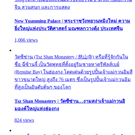
จีน สวนสนุก และการแสดง
New Yuanming Palace | พระราชวังหยวนหมิงใหม่ ความ
ยิ่งใหญ่แห่งประวัติศาสตร์ มณฑลกวางตุ้ง ประเทศจีน
1,066 views
วัดซีซ่าน (Tsz Shan Monastery / 慈山寺) หรือที่รู้จักกันใน
ชื่อ ฉี่ซ้านจี๋ เป็นวัดพุทธที่ตั้งอยู่ริมชายหาดรีพัลส์เบย์
(Repulse Bay) ในฮ่องกง โดดเด่นด้วยรูปปั้นเจ้าแม่กวนอิมสี
ขาวขนาดใหญ่ สูงถึง 76 เมตร ซึ่งเป็นรูปปั้นเจ้าแม่กวนอิม
ที่สูงเป็นอันดับต้นๆ ของโลก
Tsz Shan Monastery | วัดซีซ่าน…งามสง่าเจ้าแม่กวนอิ
มองค์ใหญ่แห่งฮ่องกง
824 views