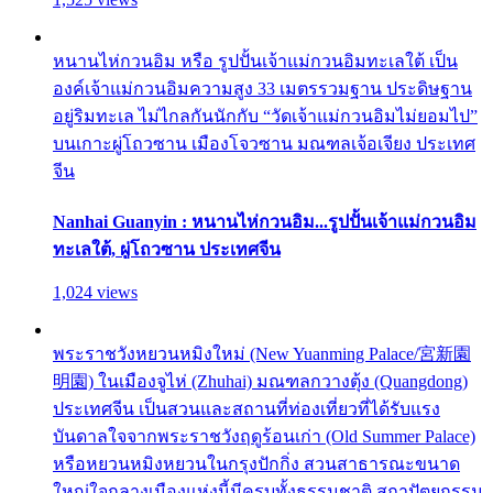
หนานไห่กวนอิม หรือ รูปปั้นเจ้าแม่กวนอิมทะเลใต้ เป็น
องค์เจ้าแม่กวนอิมความสูง 33 เมตรรวมฐาน ประดิษฐาน
อยู่ริมทะเล ไม่ไกลกันนักกับ “วัดเจ้าแม่กวนอิมไม่ยอมไป”
บนเกาะผู่โถวซาน เมืองโจวซาน มณฑลเจ้อเจียง ประเทศ
จีน
Nanhai Guanyin : หนานไห่กวนอิม...รูปปั้นเจ้าแม่กวนอิม
ทะเลใต้, ผู่โถวซาน ประเทศจีน
1,024 views
พระราชวังหยวนหมิงใหม่ (New Yuanming Palace/宮新園
明園) ในเมืองจูไห่ (Zhuhai) มณฑลกวางตุ้ง (Quangdong)
ประเทศจีน เป็นสวนและสถานที่ท่องเที่ยวที่ได้รับแรง
บันดาลใจจากพระราชวังฤดูร้อนเก่า (Old Summer Palace)
หรือหยวนหมิงหยวนในกรุงปักกิ่ง สวนสาธารณะขนาด
ใหญ่ใจกลางเมืองแห่งนี้มีครบทั้งธรรมชาติ สถาปัตยกรรม