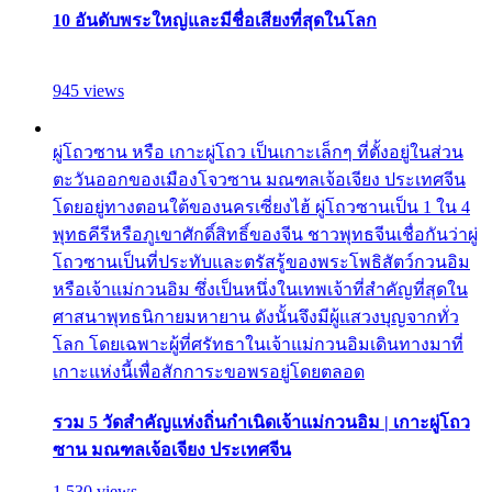
10 อันดับพระใหญ่และมีชื่อเสียงที่สุดในโลก
945 views
ผู่โถวซาน หรือ เกาะผู่โถว เป็นเกาะเล็กๆ ที่ตั้งอยู่ในส่วน
ตะวันออกของเมืองโจวซาน มณฑลเจ้อเจียง ประเทศจีน
โดยอยู่ทางตอนใต้ของนครเซี่ยงไฮ้ ผู่โถวซานเป็น 1 ใน 4
พุทธคีรีหรือภูเขาศักดิ์สิทธิ์ของจีน ชาวพุทธจีนเชื่อกันว่าผู่
โถวซานเป็นที่ประทับและตรัสรู้ของพระโพธิสัตว์กวนอิม
หรือเจ้าแม่กวนอิม ซึ่งเป็นหนึ่งในเทพเจ้าที่สำคัญที่สุดใน
ศาสนาพุทธนิกายมหายาน ดังนั้นจึงมีผู้แสวงบุญจากทั่ว
โลก โดยเฉพาะผู้ที่ศรัทธาในเจ้าแม่กวนอิมเดินทางมาที่
เกาะแห่งนี้เพื่อสักการะขอพรอยู่โดยตลอด
รวม 5 วัดสำคัญแห่งถิ่นกำเนิดเจ้าแม่กวนอิม | เกาะผู่โถว
ซาน มณฑลเจ้อเจียง ประเทศจีน
1,530 views