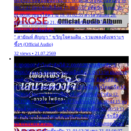
00:45:25 รอหน่อยน้องติ๋ม 15. 00:48:56 เรือล่มในหนอง 16.
00:51:43 บัตรเชิญสีเลือด 17. 00:56:07 อดีตรักโรงทอ 18.
01:00:00 เขมรไล่ควาย 19. 01:02:55 สาวสวนแตง 20.
01:05:51 แอบมอง 21. 01:09:27 พบรักปากน้ำโพ 22.
01:13:06 สายัณห์เมา
" สายัณห์ สัญญา " ขวัญใจคนเดิม - รวมเพลงดังเพราะๆ
ซึ้งๆ (Official Audio)
32 views • 21.07.2569
1. 00:00:00 ทำไมทำฉันได้ 2. 00:03:20 นางฟ้าสลัม 3.
00:06:50 คน 4. 00:10:36 บุญเหลือเกิน 5. 00:13:58 ฝนหยาด
สุดท้าย 6. 00:17:30 ยาใจยาจก 7. 00:20:30 คิดดูให้ดี 8.
00:24:21 ลบรอยแผลรัก 9. 00:27:35 เหมือนใจโดนกรีด 10.
00:30:54 ขบวนการเปาเปียว 11. 00:34:05 คำรำพัน 12.
00:37:20 ปาหนัน 13. 00:40:37 ใจเจ้ากรรม 14. 00:44:15 จูบ
ฉันแล้วจงตายเสีย 15. 00:47:24 ขอสูมาเต๊อะ 16. 00:51:11
คนใจมาร 17. 00:54:50 คืนทรมาน 18. 00:58:25 รักนี้สีดำ
19. 01:01:44 ส่วนเกิน 20. 01:05:42 หยาดน้ำฝนหยดน้ำตา
21. 01:09:13 เหลือเพียงฝัน 22. 01:13:26 เขา 23. 01:16:37