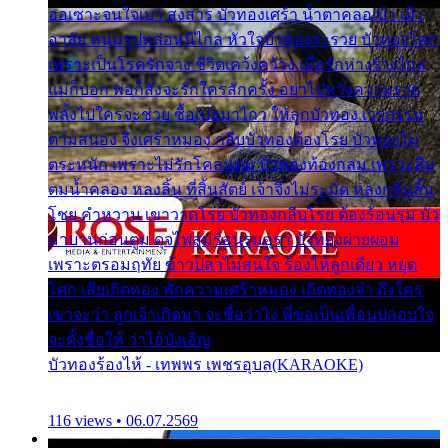
ออเซาะจนใจเบา สงสาร บัวทองเศร้า น้ำตาคลอเบ้า เฝ้า
อาลัย หนุ่มรูปหล่อหนีไกล หัวใจบัวทองระรวย บัวทองโศก
เพราะเป็นโรครักจาง ชีวิตเคว้งคว้าง เมื่อรักห่างร้างไกล
แม่ก็บอก พ่อก็สั่งจะรักใครสักครั้ง อย่าไปหวังความรวย
พลั้งไปใครจะช่วย ซื้อเปลมาไกว ให้ลูกบัวทอง เวรกรรม
ตามสนอง จึงเศร้าหมอง กลีบบัวทองต้องโรย บัวทองไม่
ตระหนัก เพราะไม่รักโคลนตม บัวทองท้องกลม เพราะลืม
ตมน้ำคลอง หลงลิ้น ที่สิ้นสัตย์ เจ้าจึงไม่ระมัด หลงกลิ่นลิ้น
โชย คำหวาน เขาวาดโรย บัวทองกลีบโรย ต้องร้อนรุม บัว
มาบานก่อนตูม ดุจไฟสุมร้อนรุมอุรา บัวทองผ่ายผอม
เพราะตรอมฤทัย ข้าวปลาไม่สนใจ ร้องไห้ลูกเดียว หยุด
โศก เสียเถิดทอง พักความเศร้าหมอง เถิดทองจ๋า ถึงใคร
เขาจะว่า ลูกเจ้าเกิดมา จะชื่อว่าไง พี่ขอเป็นเพื่อนปลอบใจ
จะตั้งชื่อให้ ว่าไอ้บังเอิญ
บัวทองร้องไห้ - เทพพร เพชรอุบล(KARAOKE)
116 views • 06.07.2569