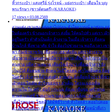
หิ้วกระเป๋า | แสงสุรีย์ รุ่งโรจน์ - แย่งกระเป๋า | เตือนใจ บุญ
พระรักษา (ซาวด์ดนตรี) (KARAOKE)
17 views • 03.08.2569
งานแต่ง เขาแซง แย่งเอาไปก่อน หัวใจอาวรณ์ มาซ่อน อยู่
ในห้องครัว ข้างนอกเจ้าสาว ส่งยิ้ม ให้คนไปทั่ว แต่เรา เฝ้า
อยู่ในครัว ทำตัวเป็นเด็ก ล้างจาน ในเมื่อ เจ้าสาว คือคน
บ้านใกล้ พึ่งพาอาศัย จำใจ ต้องไปช่วยงาน พอถึงเวลา เขา
พา กันเข้าพาขวัญ เพื่อนฝูง เฮฮาดังลั่น แต่เราล้างจาน
เดียวดาย เป็นคนพ่าย บ่มีความหมาย เคียงใจเจ้าบ่าว เป็น
คนพ่าย บ่มีความหมาย เคียงใจเจ้าบ่าว เพื่อนเจ้าสาว ยัง
เป็นบ่ได้ คือคนพ่าย ฮักคน ไม่มีใครสน เขาไม่เห็นคน ที่อยู่
ในครัว เจ้าสาว ก็มัวแต่งตัว สวยเด่น นั่งเคียงเจ้าบ่าว ที่เขา
เฝ้าคอย ใจเต้น หัวใจของเรา ลำเค็ญ ใครจะมองเห็น
ความใน ใจ เศร้า มันร้าวระบม ต้องมาขื่นขม เศร้าตรม
ท่ามความสุขี ช่วยงานเขาแต่ง แต่เรา แล้งมาหลายปี
เมื่อไรหนอจะ โชคดี ได้มีพิธีวิวาห์ หัวใจหล้า คอยไปคอย
มา คือหน้าที่เก่า หัวใจหล้า คอยไปคอยมา คือหน้าที่เก่า