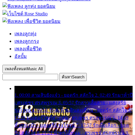
เพลงลูกทุ่ง
เพลงลูกกรุง
เพลงเพื่อชีวิต
อัลบั้ม
เพลงทั้งหมด
Music All
ค้นหา
Search
1. 00:00 สามสิบยังแจ๋ว - ยอดรัก สลักใจ 2. 02:49 รักมาห้าปี
- ศรเพชร ศรสุพรรณ 3. 05:57 รักสาวเสื้อลาย - แสงสุรีย์
รุ่งโรจน์ 4. 09:51 รักสะท้านดินสะเทือน - ยอดรัก สลักใจ 5.
12:23 มอเตอร์ไซค์ทำหล่น - ศรเพชร ศรสุพรรณ 6. 14:49
หิ้วกระเป๋า - แสงสุรีย์ รุ่งโรจน์ 7. 17:57 รักเผื่อเลือก - ยอด
รัก สลักใจ 8. 21:21 น้ำตาไอ้หนุ่ม - ศรเพชร ศรสุพรรณ 9.