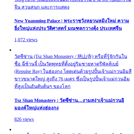
จีน สวนสนุก และการแสดง
New Yuanming Palace | พระราชวังหยวนหมิงใหม่ ความ
ยิ่งใหญ่แห่งประวัติศาสตร์ มณฑลกวางตุ้ง ประเทศจีน
1,072 views
วัดซีซ่าน (Tsz Shan Monastery / 慈山寺) หรือที่รู้จักกันใน
ชื่อ ฉี่ซ้านจี๋ เป็นวัดพุทธที่ตั้งอยู่ริมชายหาดรีพัลส์เบย์
(Repulse Bay) ในฮ่องกง โดดเด่นด้วยรูปปั้นเจ้าแม่กวนอิมสี
ขาวขนาดใหญ่ สูงถึง 76 เมตร ซึ่งเป็นรูปปั้นเจ้าแม่กวนอิม
ที่สูงเป็นอันดับต้นๆ ของโลก
Tsz Shan Monastery | วัดซีซ่าน…งามสง่าเจ้าแม่กวนอิ
มองค์ใหญ่แห่งฮ่องกง
826 views