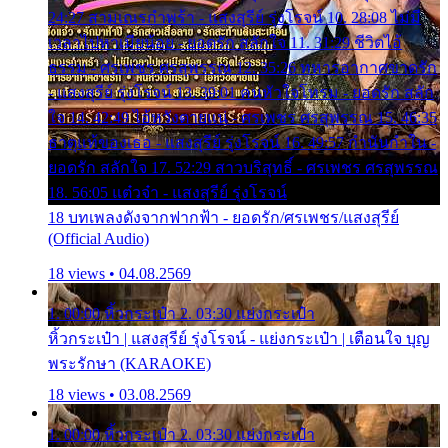
24:27 สามเณรกำพร้า - แสงสุรีย์ รุ่งโรจน์ 10. 28:08 ไม่มี
เวลาไปหาเมียน้อย - ยอดรัก สลักใจ 11. 31:29 ชีวิตไอ้
ธรรม - ศรเพชร ศรสุพรรณ 12. 35:26 ทหารอากาศขาดรัก
- แสงสุรีย์ รุ่งโรจน์ 13. 39:01 คนหัวใจโทรม - ยอดรัก สลัก
ใจ 14. 42:49 ไอ้หวังตายแน่ - ศรเพชร ศรสุพรรณ 15. 46:35
ธาตุแท้ของเธอ - แสงสุรีย์ รุ่งโรจน์ 16. 49:57 กำนันกำใน -
ยอดรัก สลักใจ 17. 52:29 สาวบริสุทธิ์ - ศรเพชร ศรสุพรรณ
18. 56:05 แต๋วจ๋า - แสงสุรีย์ รุ่งโรจน์
18 บทเพลงดังจากฟากฟ้า - ยอดรัก/ศรเพชร/แสงสุรีย์
(Official Audio)
18 views • 04.08.2569
1. 00:00 หิ้วกระเป๋า 2. 03:30 แย่งกระเป๋า
หิ้วกระเป๋า | แสงสุรีย์ รุ่งโรจน์ - แย่งกระเป๋า | เตือนใจ บุญ
พระรักษา (KARAOKE)
18 views • 03.08.2569
1. 00:00 หิ้วกระเป๋า 2. 03:30 แย่งกระเป๋า