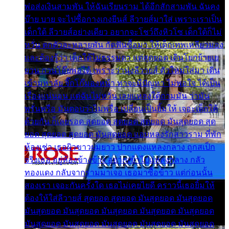
พ่อส่งเงินสามพัน ให้ฉันเรียนราม ได้อีกสักสามพัน ฉันคง
บ๊าย บาย จะไปซื้อกางเกงยีนส์ ลีวายส์มาใส่ เพราะเราเป็น
เด็กใต้ ลีวายส์อย่างเดียว อยากจะโชว์ถึงหิวโซ เด็กใต้ก็ไม่
หวั่น ตกตัวละหลายพัน กัดฟันซื้อมา ให้เด็กเทพเหลียวมอง
และต้องรู้ว่า เด็กใต้ไม่ธรรมดา แต่สุดยอด เดินโยกย้ายเย
ยวน กวนโอ๊ยพอได้ เพราะว่านุ่งลีวายส์ ตัวใหม่ใส่มา เดิน
เข้ามหาลัย จิ๊กโก๊มองหน้า ท่าจะมีปัญหา ไม่พอใจ ได้เป็น
เรื่องแน่นอน แต่ฉันไม่หวั่น เลยแหลงใต้ถามมัน ว่ามัน
พรั่นพรือ มันตอบว่าไม่พรื่อ เปลี่ยนเป็นยิ้มให้ เจอะเด็กใต้
ด้วยกัน ก็เลยรอด สุดยอด สุดยอด สุดยอด มันสุดยอด สุด
ยอด สุดยอด สุดยอด มันสุดยอด แอบหลงรักสาวราม ที่พัก
ห้องเช่า เธอผิวขาวผมยาว ปากแดงแหลงกลาง ถูกสเป็ก
จริงเธอ อยู่ห้องข้างข้าง อยากเข้าไปแหลงกลาง กลัว
ทองแดง กลับจากรามมาเจอ เธอมาซื้อข้าว แต่ก่อนนั้น
สองเรา เจอะกันครั้งใด เธอไม่เคยไยดี คราวนี้เธอยิ้มให้
ต้องให้ใส่ลีวายส์ สุดยอด สุดยอด มันสุดยอด มันสุดยอด
มันสุดยอด มันสุดยอด มันสุดยอด มันสุดยอด มันสุดยอด
มันสุดยอด มันสุดยอด มันสุดยอด มันสุดยอด มันสุดยอด