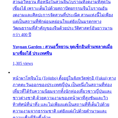
สวนอวี้หยวน คือหนึ่งในสวนจีนโบราณที่งดงามที่สุดใน
เซี่ยงไฮ้ เพราะเต็มไปด้วยสถาปัตยกรรมจีนโบราณอัน
งดงามและศิลปะการจัดสวนที่ประณีต สวนแห่งนี้ไม่เพียง
แต่เป็นสถานที่พักผ่อนหย่อนใจแต่ยังเป็นมรดกทาง
วัฒนธรรมที่สำคัญของจีนด้วยประวัติศาสตร์อันยาวนาน
กว่า 400 ปี
Yuyuan Garden : สวนอวี้หยวน จุดเช็กอินห้ามพลาดเมื่อ
มาเซี่ยงไฮ้ ประเทศจีน
1,305 views
หน้าผาโทจินโบ (Tojinbo) ตั้งอยู่ในจังหวัดฟุกุอิ (Fukui) ทาง
ภาคตะวันออกของประเทศญี่ปุ่น เป็นหนึ่งในสถานที่ท่อง
เที่ยวที่ได้รับความนิยมจากทั้งนักท่องเที่ยวชาวญี่ปุ่นและ
ชาวต่างชาติ ด้วยความงามของหน้าผาที่สูงชันและวิว
ทิวทัศน์ที่น่าทึ่ง และไม่เพียงแต่เป็นสถานที่ที่เต็มไปด้วย
ความงามจากธรรมชาติ แต่ยังแฝงไปด้วยตำนานและ
ความเชื่อที่ลึกซึ้งด้วย