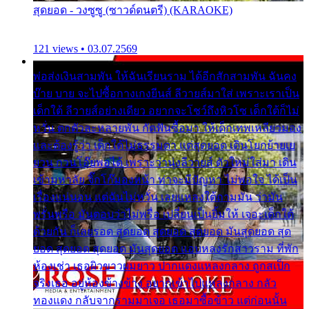
สุดยอด - วงซูซู (ซาวด์ดนตรี) (KARAOKE)
121 views • 03.07.2569
พ่อส่งเงินสามพัน ให้ฉันเรียนราม ได้อีกสักสามพัน ฉันคง
บ๊าย บาย จะไปซื้อกางเกงยีนส์ ลีวายส์มาใส่ เพราะเราเป็น
เด็กใต้ ลีวายส์อย่างเดียว อยากจะโชว์ถึงหิวโซ เด็กใต้ก็ไม่
หวั่น ตกตัวละหลายพัน กัดฟันซื้อมา ให้เด็กเทพเหลียวมอง
และต้องรู้ว่า เด็กใต้ไม่ธรรมดา แต่สุดยอด เดินโยกย้ายเย
ยวน กวนโอ๊ยพอได้ เพราะว่านุ่งลีวายส์ ตัวใหม่ใส่มา เดิน
เข้ามหาลัย จิ๊กโก๊มองหน้า ท่าจะมีปัญหา ไม่พอใจ ได้เป็น
เรื่องแน่นอน แต่ฉันไม่หวั่น เลยแหลงใต้ถามมัน ว่ามัน
พรั่นพรือ มันตอบว่าไม่พรื่อ เปลี่ยนเป็นยิ้มให้ เจอะเด็กใต้
ด้วยกัน ก็เลยรอด สุดยอด สุดยอด สุดยอด มันสุดยอด สุด
ยอด สุดยอด สุดยอด มันสุดยอด แอบหลงรักสาวราม ที่พัก
ห้องเช่า เธอผิวขาวผมยาว ปากแดงแหลงกลาง ถูกสเป็ก
จริงเธอ อยู่ห้องข้างข้าง อยากเข้าไปแหลงกลาง กลัว
ทองแดง กลับจากรามมาเจอ เธอมาซื้อข้าว แต่ก่อนนั้น