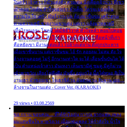
ในครัว เจ้าสาว ก็มัวแต่งตัว สวยเด่น นั่งเคียงเจ้าบ่าว ที่เขา
เฝ้าคอย ใจเต้น หัวใจของเรา ลำเค็ญ ใครจะมองเห็น
ความใน ใจ เศร้า มันร้าวระบม ต้องมาขื่นขม เศร้าตรม
ท่ามความสุขี ช่วยงานเขาแต่ง แต่เรา แล้งมาหลายปี
เมื่อไรหนอจะ โชคดี ได้มีพิธีวิวาห์ หัวใจหล้า คอยไปคอย
มา คือหน้าที่เก่า หัวใจหล้า คอยไปคอยมา คือหน้าที่เก่า
คือหยังเขา มีงานแต่งแล้ว ไปล้างแต่จาน ดั่งถูกประหาร
เมื่อเขาชื่นบาน แต่เราขื่นขม โอ้ รัก ลอยลม ไม่สม ดัง ใจ
ล้างจานคอยคู่ ไม่รู้ อีกนานเท่าใด จะได้ เลื่อนขั้นบันได ได้
เป็น ตำแหน่งเจ้าสาว มันเหงา เห็นเขามีคู่ ซมดู มีคู่ก็ม่วน
เข้าพาขวัญ เสียงโห่ตึงตึง มันซึ้ง อยู่แก่ใจ มื้อใด๋หนอ สิเป็น
งานเฮา มัวซอยเขา ใจเฮาซิด้าน มันทรมาน จับจาน เอย…
ล้างจานในงานแต่ง - Cover Ver. (KARAOKE)
29 views • 03.08.2569
ขอ กราบ ขอบคุณ.... ที่ได้รับไออุ่น การุณ จากแฟน เพลง
ผมแสนชื่นใจ หายวังเวง เมื่อแฟนเพลง ให้กำลังใจ น้ำใจ