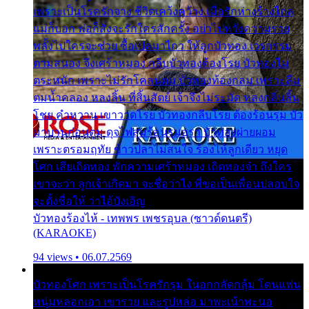
เพราะเป็นโรครักจาง ชีวิตเคว้งคว้าง เมื่อรักห่างร้างไกล
แม่ก็บอก พ่อก็สั่งจะรักใครสักครั้ง อย่าไปหวังความรวย
พลั้งไปใครจะช่วย ซื้อเปลมาไกว ให้ลูกบัวทอง เวรกรรม
ตามสนอง จึงเศร้าหมอง กลีบบัวทองต้องโรย บัวทองไม่
ตระหนัก เพราะไม่รักโคลนตม บัวทองท้องกลม เพราะลืม
ตมน้ำคลอง หลงลิ้น ที่สิ้นสัตย์ เจ้าจึงไม่ระมัด หลงกลิ่นลิ้น
โชย คำหวาน เขาวาดโรย บัวทองกลีบโรย ต้องร้อนรุม บัว
มาบานก่อนตูม ดุจไฟสุมร้อนรุมอุรา บัวทองผ่ายผอม
เพราะตรอมฤทัย ข้าวปลาไม่สนใจ ร้องไห้ลูกเดียว หยุด
โศก เสียเถิดทอง พักความเศร้าหมอง เถิดทองจ๋า ถึงใคร
เขาจะว่า ลูกเจ้าเกิดมา จะชื่อว่าไง พี่ขอเป็นเพื่อนปลอบใจ
จะตั้งชื่อให้ ว่าไอ้บังเอิญ
บัวทองร้องไห้ - เทพพร เพชรอุบล (ซาวด์ดนตรี)
(KARAOKE)
94 views • 06.07.2569
บัวทองโศก เพราะเป็นโรครักรุม ในอกกลัดกลุ้ม โดนแฟน
หนุ่มหลอกเอา เขารวย และรูปหล่อ มาพะเน้าพะนอ