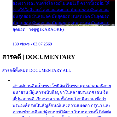
สองเรา เจอะกันครั้งใด เธอไม่เคยไยดี คราวนี้เธอยิ้มให้
ต้องให้ใส่ลีวายส์ สุดยอด สุดยอด มันสุดยอด มันสุดยอด
มันสุดยอด มันสุดยอด มันสุดยอด มันสุดยอด มันสุดยอด
มันสุดยอด มันสุดยอด มันสุดยอด มันสุดยอด มันสุดยอด
สุดยอด - วงซูซู (KARAOKE)
130 views • 03.07.2569
สารคดี
|
DOCUMENTARY
สารคดีทั้งหมด
DOCUMENTARY ALL
เจ้าแม่กวนอิมเป็นพระโพธิสัตว์ในพระพุทธศาสนานิกาย
มหายาน มีผู้เคารพนับถือบูชาในหลายประเทศ เช่น จีน
ญี่ปุ่น เกาหลี เวียดนาม รวมทั้งไทย โดยมีความเชื่อว่า
พระองค์ทรงเป็นสัญลักษณ์แห่งความเมตตา กรุณา และ
ความช่วยเหลือแก่ผู้ตกทุกข์ได้ยาก ในบทความนี้ Palanla