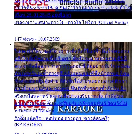
ขอรักคืน 24. 01:19:56 คนเรารักกันยาก 25. 01:23:06 หัวใจ
เถื่อน 26. 01:26:45 อยู่เพื่อลูก
เพลงเพราะเสนาะดวงใจ - ดาวใจ ไพจิตร (Official Audio)
147 views • 10.07.2569
ไม่เคยรักใครแน่หรือ อยากเชื่อถือก็ไม่กล้า ติ๋มใช่คนสวย
ตรึงใจ ติ๋มใช่งามซึ้งตรึงตรา พี่หรือจะมาหมายร่วมชีวี ก็
คนเขาลืออื้อฉาว ว่าสาวๆรุมตอมพี่ ติ๋มอยากรับรักเหมือน
กัน แต่หวั่นจะช้ำดวงฤดี กลัวแฟนของพี่ชี้หน้าด่าทอ ก็คน
ชื่อต๋อยต้อยตุ้มตุ๋ยต่าย พี่ยังลืมได้ง่ายๆเลยหนอ แค่ตัวเรา
สาวบ้านนา แสนจะซอมซ่อ ขืนรักขืนรอคงช้ำสักวัน ถ้า
จริงเหมือนคำพร่ำเฉลย พี่อย่าเฉยรีบมาหมั้น ถ้าพี่สู่ขอ
ตามธรรมเนียม ติ๋มจะเตรียมรับเกลียวสัมพันธ์ ผิดหวังไม่
หวั่นขอยอมได้เคียง
รักติ๋มแน่หรือ - หงษ์ทอง ดาวอุดร (ซาวด์ดนตรี)
(KARAOKE)