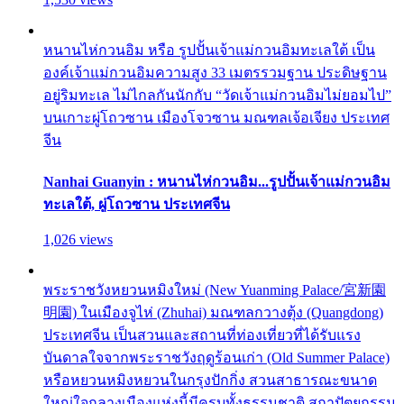
หนานไห่กวนอิม หรือ รูปปั้นเจ้าแม่กวนอิมทะเลใต้ เป็น
องค์เจ้าแม่กวนอิมความสูง 33 เมตรรวมฐาน ประดิษฐาน
อยู่ริมทะเล ไม่ไกลกันนักกับ “วัดเจ้าแม่กวนอิมไม่ยอมไป”
บนเกาะผู่โถวซาน เมืองโจวซาน มณฑลเจ้อเจียง ประเทศ
จีน
Nanhai Guanyin : หนานไห่กวนอิม...รูปปั้นเจ้าแม่กวนอิม
ทะเลใต้, ผู่โถวซาน ประเทศจีน
1,026 views
พระราชวังหยวนหมิงใหม่ (New Yuanming Palace/宮新園
明園) ในเมืองจูไห่ (Zhuhai) มณฑลกวางตุ้ง (Quangdong)
ประเทศจีน เป็นสวนและสถานที่ท่องเที่ยวที่ได้รับแรง
บันดาลใจจากพระราชวังฤดูร้อนเก่า (Old Summer Palace)
หรือหยวนหมิงหยวนในกรุงปักกิ่ง สวนสาธารณะขนาด
ใหญ่ใจกลางเมืองแห่งนี้มีครบทั้งธรรมชาติ สถาปัตยกรรม