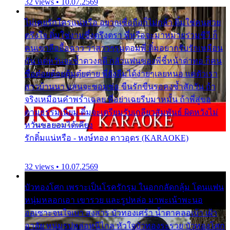
32 views • 10.07.2569
ไม่เคยรักใครแน่หรือ อยากเชื่อถือก็ไม่กล้า ติ๋มใช่คนสวย
ตรึงใจ ติ๋มใช่งามซึ้งตรึงตรา พี่หรือจะมาหมายร่วมชีวี ก็
คนเขาลืออื้อฉาว ว่าสาวๆรุมตอมพี่ ติ๋มอยากรับรักเหมือน
กัน แต่หวั่นจะช้ำดวงฤดี กลัวแฟนของพี่ชี้หน้าด่าทอ ก็คน
ชื่อต๋อยต้อยตุ้มตุ๋ยต่าย พี่ยังลืมได้ง่ายๆเลยหนอ แค่ตัวเรา
สาวบ้านนา แสนจะซอมซ่อ ขืนรักขืนรอคงช้ำสักวัน ถ้า
จริงเหมือนคำพร่ำเฉลย พี่อย่าเฉยรีบมาหมั้น ถ้าพี่สู่ขอ
ตามธรรมเนียม ติ๋มจะเตรียมรับเกลียวสัมพันธ์ ผิดหวังไม่
หวั่นขอยอมได้เคียง
รักติ๋มแน่หรือ - หงษ์ทอง ดาวอุดร (KARAOKE)
32 views • 10.07.2569
บัวทองโศก เพราะเป็นโรครักรุม ในอกกลัดกลุ้ม โดนแฟน
หนุ่มหลอกเอา เขารวย และรูปหล่อ มาพะเน้าพะนอ
ออเซาะจนใจเบา สงสาร บัวทองเศร้า น้ำตาคลอเบ้า เฝ้า
อาลัย หนุ่มรูปหล่อหนีไกล หัวใจบัวทองระรวย บัวทองโศก