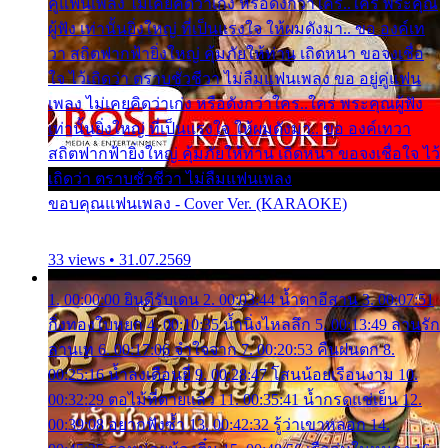
คู่แฟนเพลง ไม่เคยคิดว่าเก่ง หรือดังกว่าใคร..ใคร พระคุณ
ผู้ฟัง เท่านั้นยิ่งใหญ่ ที่เป็นแรงใจ ให้ผมดังมา.. ขอ องค์เท
วา สถิตฟากฟ้ายิ่งใหญ่ คุ้มภัยให้ท่าน เถิดหนา ขอจงเชื่อ
ใจ ไว้เถิดว่า ตราบชั่วชีวา ไม่ลืมแฟนเพลง ขอ อยู่คู่แฟน
เพลง ไม่เคยคิดว่าเก่ง หรือดังกว่าใคร..ใคร พระคุณผู้ฟัง
เท่านั้นยิ่งใหญ่ ที่เป็นแรงใจ ให้ผมดังมา.. ขอ องค์เทวา
สถิตฟากฟ้ายิ่งใหญ่ คุ้มภัยให้ท่าน เถิดหนา ขอจงเชื่อใจ ไว้
เถิดว่า ตราบชั่วชีวา ไม่ลืมแฟนเพลง
ขอบคุณแฟนเพลง - Cover Ver. (KARAOKE)
33 views • 31.07.2569
1. 00:00:00 ยินดีรับเดน 2. 00:03:44 น้ำตาอีสาน 3. 00:07:51
กิ่งทองใบหยก 4. 00:10:35 น้ำนิ่งไหลลึก 5. 00:13:49 ลานรัก
ลานเท 6. 00:17:06 จำใจจาก 7. 00:20:53 คืนฝนตก 8.
00:25:16 น้ำลงเดือนยี่ 9. 00:28:47 โสนน้อยเรือนงาม 10.
00:32:29 ตอไม้ที่ตายแล้ว 11. 00:35:41 น้ำกรดแช่เย็น 12.
00:39:08 อยากฟังซ้ำ 13. 00:42:32 รู้ว่าเขาหลอก 14.