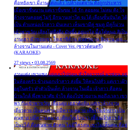
คือหยังเขา มีงานแต่งแล้ว ไปล้างแต่จาน ดั่งถูกประหาร
เมื่อเขาชื่นบาน แต่เราขื่นขม โอ้ รัก ลอยลม ไม่สม ดัง ใจ
ล้างจานคอยคู่ ไม่รู้ อีกนานเท่าใด จะได้ เลื่อนขั้นบันได ได้
เป็น ตำแหน่งเจ้าสาว มันเหงา เห็นเขามีคู่ ซมดู มีคู่ก็ม่วน
เข้าพาขวัญ เสียงโห่ตึงตึง มันซึ้ง อยู่แก่ใจ มื้อใด๋หนอ สิเป็น
งานเฮา มัวซอยเขา ใจเฮาซิด้าน มันทรมาน จับจาน เอย…
ล้างจานในงานแต่ง - Cover Ver. (ซาวด์ดนตรี)
(KARAOKE)
27 views • 03.08.2569
งานแต่ง เขาแซง แย่งเอาไปก่อน หัวใจอาวรณ์ มาซ่อน อยู่
ในห้องครัว ข้างนอกเจ้าสาว ส่งยิ้ม ให้คนไปทั่ว แต่เรา เฝ้า
อยู่ในครัว ทำตัวเป็นเด็ก ล้างจาน ในเมื่อ เจ้าสาว คือคน
บ้านใกล้ พึ่งพาอาศัย จำใจ ต้องไปช่วยงาน พอถึงเวลา เขา
พา กันเข้าพาขวัญ เพื่อนฝูง เฮฮาดังลั่น แต่เราล้างจาน
เดียวดาย เป็นคนพ่าย บ่มีความหมาย เคียงใจเจ้าบ่าว เป็น
คนพ่าย บ่มีความหมาย เคียงใจเจ้าบ่าว เพื่อนเจ้าสาว ยัง
เป็นบ่ได้ คือคนพ่าย ฮักคน ไม่มีใครสน เขาไม่เห็นคน ที่อยู่