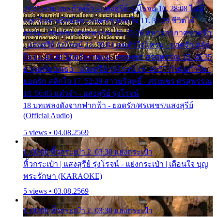
24:27 สามเณรกำพร้า - แสงสุรีย์ รุ่งโรจน์ 10. 28:08 ไม่มี
เวลาไปหาเมียน้อย - ยอดรัก สลักใจ 11. 31:29 ชีวิตไอ้
ธรรม - ศรเพชร ศรสุพรรณ 12. 35:26 ทหารอากาศขาดรัก
- แสงสุรีย์ รุ่งโรจน์ 13. 39:01 คนหัวใจโทรม - ยอดรัก สลัก
ใจ 14. 42:49 ไอ้หวังตายแน่ - ศรเพชร ศรสุพรรณ 15. 46:35
ธาตุแท้ของเธอ - แสงสุรีย์ รุ่งโรจน์ 16. 49:57 กำนันกำใน -
ยอดรัก สลักใจ 17. 52:29 สาวบริสุทธิ์ - ศรเพชร ศรสุพรรณ
18. 56:05 แต๋วจ๋า - แสงสุรีย์ รุ่งโรจน์
18 บทเพลงดังจากฟากฟ้า - ยอดรัก/ศรเพชร/แสงสุรีย์
(Official Audio)
5 views • 04.08.2569
1. 00:00 หิ้วกระเป๋า 2. 03:30 แย่งกระเป๋า
หิ้วกระเป๋า | แสงสุรีย์ รุ่งโรจน์ - แย่งกระเป๋า | เตือนใจ บุญ
พระรักษา (KARAOKE)
5 views • 03.08.2569
1. 00:00 หิ้วกระเป๋า 2. 03:30 แย่งกระเป๋า