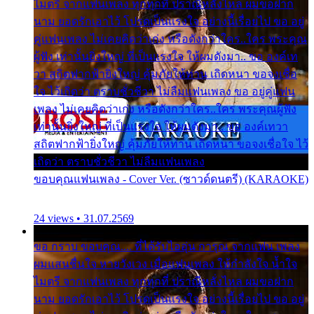
ไมตรี จากแฟนเพลง ทุกทุกที่ ปราณีหลั่งไหล ผมขอฝาก
นาม ยอดรักเอาไว้ โปรดเป็นแรงใจ อย่างนี้เรื่อยไป ขอ อยู่
คู่แฟนเพลง ไม่เคยคิดว่าเก่ง หรือดังกว่าใคร..ใคร พระคุณ
ผู้ฟัง เท่านั้นยิ่งใหญ่ ที่เป็นแรงใจ ให้ผมดังมา.. ขอ องค์เท
วา สถิตฟากฟ้ายิ่งใหญ่ คุ้มภัยให้ท่าน เถิดหนา ขอจงเชื่อ
ใจ ไว้เถิดว่า ตราบชั่วชีวา ไม่ลืมแฟนเพลง ขอ อยู่คู่แฟน
เพลง ไม่เคยคิดว่าเก่ง หรือดังกว่าใคร..ใคร พระคุณผู้ฟัง
เท่านั้นยิ่งใหญ่ ที่เป็นแรงใจ ให้ผมดังมา.. ขอ องค์เทวา
สถิตฟากฟ้ายิ่งใหญ่ คุ้มภัยให้ท่าน เถิดหนา ขอจงเชื่อใจ ไว้
เถิดว่า ตราบชั่วชีวา ไม่ลืมแฟนเพลง
ขอบคุณแฟนเพลง - Cover Ver. (ซาวด์ดนตรี) (KARAOKE)
24 views • 31.07.2569
ขอ กราบ ขอบคุณ.... ที่ได้รับไออุ่น การุณ จากแฟน เพลง
ผมแสนชื่นใจ หายวังเวง เมื่อแฟนเพลง ให้กำลังใจ น้ำใจ
ไมตรี จากแฟนเพลง ทุกทุกที่ ปราณีหลั่งไหล ผมขอฝาก
นาม ยอดรักเอาไว้ โปรดเป็นแรงใจ อย่างนี้เรื่อยไป ขอ อยู่