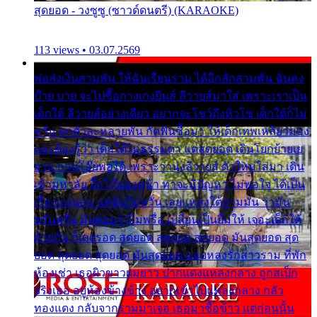
สุดยอด - วงซูซู (ซาวด์ดนตรี) (KARAOKE)
113 views • 03.07.2569
พ่อส่งเงินสามพัน ให้ฉันเรียนราม ได้อีกสักสามพัน ฉันคง
บ๊าย บาย จะไปซื้อกางเกงยีนส์ ลีวายส์มาใส่ เพราะเราเป็น
เด็กใต้ ลีวายส์อย่างเดียว อยากจะโชว์ถึงหิวโซ เด็กใต้ก็ไม่
หวั่น ตกตัวละหลายพัน กัดฟันซื้อมา ให้เด็กเทพเหลียวมอง
และต้องรู้ว่า เด็กใต้ไม่ธรรมดา แต่สุดยอด เดินโยกย้ายเย
ยวน กวนโอ๊ยพอได้ เพราะว่านุ่งลีวายส์ ตัวใหม่ใส่มา เดิน
เข้ามหาลัย จิ๊กโก๊มองหน้า ท่าจะมีปัญหา ไม่พอใจ ได้เป็น
เรื่องแน่นอน แต่ฉันไม่หวั่น เลยแหลงใต้ถามมัน ว่ามัน
พรั่นพรือ มันตอบว่าไม่พรื่อ เปลี่ยนเป็นยิ้มให้ เจอะเด็กใต้
ด้วยกัน ก็เลยรอด สุดยอด สุดยอด สุดยอด มันสุดยอด สุด
ยอด สุดยอด สุดยอด มันสุดยอด แอบหลงรักสาวราม ที่พัก
ห้องเช่า เธอผิวขาวผมยาว ปากแดงแหลงกลาง ถูกสเป็ก
จริงเธอ อยู่ห้องข้างข้าง อยากเข้าไปแหลงกลาง กลัว
ทองแดง กลับจากรามมาเจอ เธอมาซื้อข้าว แต่ก่อนนั้น