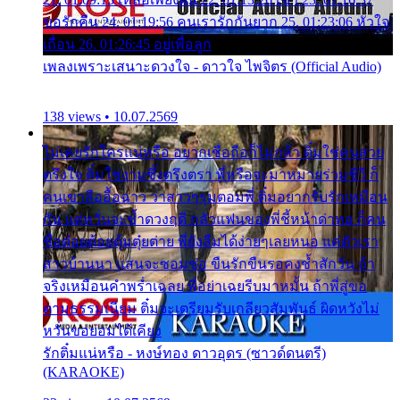
ขอรักคืน 24. 01:19:56 คนเรารักกันยาก 25. 01:23:06 หัวใจ
เถื่อน 26. 01:26:45 อยู่เพื่อลูก
เพลงเพราะเสนาะดวงใจ - ดาวใจ ไพจิตร (Official Audio)
138 views • 10.07.2569
ไม่เคยรักใครแน่หรือ อยากเชื่อถือก็ไม่กล้า ติ๋มใช่คนสวย
ตรึงใจ ติ๋มใช่งามซึ้งตรึงตรา พี่หรือจะมาหมายร่วมชีวี ก็
คนเขาลืออื้อฉาว ว่าสาวๆรุมตอมพี่ ติ๋มอยากรับรักเหมือน
กัน แต่หวั่นจะช้ำดวงฤดี กลัวแฟนของพี่ชี้หน้าด่าทอ ก็คน
ชื่อต๋อยต้อยตุ้มตุ๋ยต่าย พี่ยังลืมได้ง่ายๆเลยหนอ แค่ตัวเรา
สาวบ้านนา แสนจะซอมซ่อ ขืนรักขืนรอคงช้ำสักวัน ถ้า
จริงเหมือนคำพร่ำเฉลย พี่อย่าเฉยรีบมาหมั้น ถ้าพี่สู่ขอ
ตามธรรมเนียม ติ๋มจะเตรียมรับเกลียวสัมพันธ์ ผิดหวังไม่
หวั่นขอยอมได้เคียง
รักติ๋มแน่หรือ - หงษ์ทอง ดาวอุดร (ซาวด์ดนตรี)
(KARAOKE)