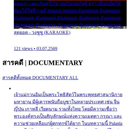
สองเรา เจอะกันครั้งใด เธอไม่เคยไยดี คราวนี้เธอยิ้มให้
ต้องให้ใส่ลีวายส์ สุดยอด สุดยอด มันสุดยอด มันสุดยอด
มันสุดยอด มันสุดยอด มันสุดยอด มันสุดยอด มันสุดยอด
มันสุดยอด มันสุดยอด มันสุดยอด มันสุดยอด มันสุดยอด
สุดยอด - วงซูซู (KARAOKE)
121 views • 03.07.2569
สารคดี
|
DOCUMENTARY
สารคดีทั้งหมด
DOCUMENTARY ALL
เจ้าแม่กวนอิมเป็นพระโพธิสัตว์ในพระพุทธศาสนานิกาย
มหายาน มีผู้เคารพนับถือบูชาในหลายประเทศ เช่น จีน
ญี่ปุ่น เกาหลี เวียดนาม รวมทั้งไทย โดยมีความเชื่อว่า
พระองค์ทรงเป็นสัญลักษณ์แห่งความเมตตา กรุณา และ
ความช่วยเหลือแก่ผู้ตกทุกข์ได้ยาก ในบทความนี้ Palanla