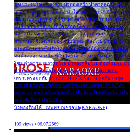
ออเซาะจนใจเบา สงสาร บัวทองเศร้า น้ำตาคลอเบ้า เฝ้า
อาลัย หนุ่มรูปหล่อหนีไกล หัวใจบัวทองระรวย บัวทองโศก
เพราะเป็นโรครักจาง ชีวิตเคว้งคว้าง เมื่อรักห่างร้างไกล
แม่ก็บอก พ่อก็สั่งจะรักใครสักครั้ง อย่าไปหวังความรวย
พลั้งไปใครจะช่วย ซื้อเปลมาไกว ให้ลูกบัวทอง เวรกรรม
ตามสนอง จึงเศร้าหมอง กลีบบัวทองต้องโรย บัวทองไม่
ตระหนัก เพราะไม่รักโคลนตม บัวทองท้องกลม เพราะลืม
ตมน้ำคลอง หลงลิ้น ที่สิ้นสัตย์ เจ้าจึงไม่ระมัด หลงกลิ่นลิ้น
โชย คำหวาน เขาวาดโรย บัวทองกลีบโรย ต้องร้อนรุม บัว
มาบานก่อนตูม ดุจไฟสุมร้อนรุมอุรา บัวทองผ่ายผอม
เพราะตรอมฤทัย ข้าวปลาไม่สนใจ ร้องไห้ลูกเดียว หยุด
โศก เสียเถิดทอง พักความเศร้าหมอง เถิดทองจ๋า ถึงใคร
เขาจะว่า ลูกเจ้าเกิดมา จะชื่อว่าไง พี่ขอเป็นเพื่อนปลอบใจ
จะตั้งชื่อให้ ว่าไอ้บังเอิญ
บัวทองร้องไห้ - เทพพร เพชรอุบล(KARAOKE)
109 views • 06.07.2569