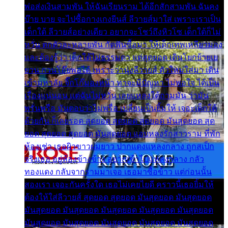
พ่อส่งเงินสามพัน ให้ฉันเรียนราม ได้อีกสักสามพัน ฉันคง
บ๊าย บาย จะไปซื้อกางเกงยีนส์ ลีวายส์มาใส่ เพราะเราเป็น
เด็กใต้ ลีวายส์อย่างเดียว อยากจะโชว์ถึงหิวโซ เด็กใต้ก็ไม่
หวั่น ตกตัวละหลายพัน กัดฟันซื้อมา ให้เด็กเทพเหลียวมอง
และต้องรู้ว่า เด็กใต้ไม่ธรรมดา แต่สุดยอด เดินโยกย้ายเย
ยวน กวนโอ๊ยพอได้ เพราะว่านุ่งลีวายส์ ตัวใหม่ใส่มา เดิน
เข้ามหาลัย จิ๊กโก๊มองหน้า ท่าจะมีปัญหา ไม่พอใจ ได้เป็น
เรื่องแน่นอน แต่ฉันไม่หวั่น เลยแหลงใต้ถามมัน ว่ามัน
พรั่นพรือ มันตอบว่าไม่พรื่อ เปลี่ยนเป็นยิ้มให้ เจอะเด็กใต้
ด้วยกัน ก็เลยรอด สุดยอด สุดยอด สุดยอด มันสุดยอด สุด
ยอด สุดยอด สุดยอด มันสุดยอด แอบหลงรักสาวราม ที่พัก
ห้องเช่า เธอผิวขาวผมยาว ปากแดงแหลงกลาง ถูกสเป็ก
จริงเธอ อยู่ห้องข้างข้าง อยากเข้าไปแหลงกลาง กลัว
ทองแดง กลับจากรามมาเจอ เธอมาซื้อข้าว แต่ก่อนนั้น
สองเรา เจอะกันครั้งใด เธอไม่เคยไยดี คราวนี้เธอยิ้มให้
ต้องให้ใส่ลีวายส์ สุดยอด สุดยอด มันสุดยอด มันสุดยอด
มันสุดยอด มันสุดยอด มันสุดยอด มันสุดยอด มันสุดยอด
มันสุดยอด มันสุดยอด มันสุดยอด มันสุดยอด มันสุดยอด