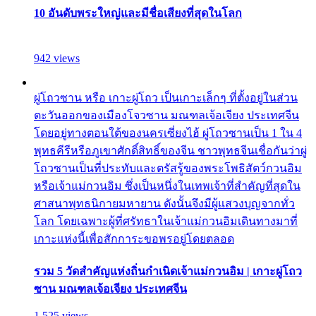
10 อันดับพระใหญ่และมีชื่อเสียงที่สุดในโลก
942 views
ผู่โถวซาน หรือ เกาะผู่โถว เป็นเกาะเล็กๆ ที่ตั้งอยู่ในส่วน
ตะวันออกของเมืองโจวซาน มณฑลเจ้อเจียง ประเทศจีน
โดยอยู่ทางตอนใต้ของนครเซี่ยงไฮ้ ผู่โถวซานเป็น 1 ใน 4
พุทธคีรีหรือภูเขาศักดิ์สิทธิ์ของจีน ชาวพุทธจีนเชื่อกันว่าผู่
โถวซานเป็นที่ประทับและตรัสรู้ของพระโพธิสัตว์กวนอิม
หรือเจ้าแม่กวนอิม ซึ่งเป็นหนึ่งในเทพเจ้าที่สำคัญที่สุดใน
ศาสนาพุทธนิกายมหายาน ดังนั้นจึงมีผู้แสวงบุญจากทั่ว
โลก โดยเฉพาะผู้ที่ศรัทธาในเจ้าแม่กวนอิมเดินทางมาที่
เกาะแห่งนี้เพื่อสักการะขอพรอยู่โดยตลอด
รวม 5 วัดสำคัญแห่งถิ่นกำเนิดเจ้าแม่กวนอิม | เกาะผู่โถว
ซาน มณฑลเจ้อเจียง ประเทศจีน
1,525 views