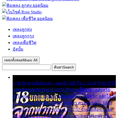
เพลงลูกทุ่ง
เพลงลูกกรุง
เพลงเพื่อชีวิต
อัลบั้ม
เพลงทั้งหมด
Music All
ค้นหา
Search
1. 00:00 สามสิบยังแจ๋ว - ยอดรัก สลักใจ 2. 02:49 รักมาห้าปี
- ศรเพชร ศรสุพรรณ 3. 05:57 รักสาวเสื้อลาย - แสงสุรีย์
รุ่งโรจน์ 4. 09:51 รักสะท้านดินสะเทือน - ยอดรัก สลักใจ 5.
12:23 มอเตอร์ไซค์ทำหล่น - ศรเพชร ศรสุพรรณ 6. 14:49
หิ้วกระเป๋า - แสงสุรีย์ รุ่งโรจน์ 7. 17:57 รักเผื่อเลือก - ยอด
รัก สลักใจ 8. 21:21 น้ำตาไอ้หนุ่ม - ศรเพชร ศรสุพรรณ 9.