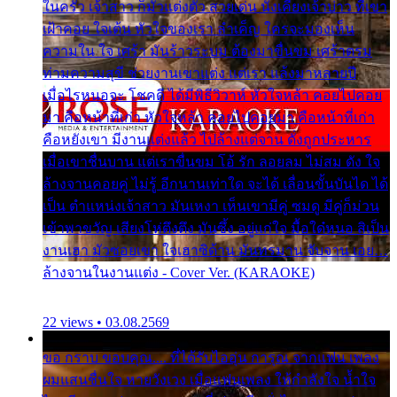
ในครัว เจ้าสาว ก็มัวแต่งตัว สวยเด่น นั่งเคียงเจ้าบ่าว ที่เขา
เฝ้าคอย ใจเต้น หัวใจของเรา ลำเค็ญ ใครจะมองเห็น
ความใน ใจ เศร้า มันร้าวระบม ต้องมาขื่นขม เศร้าตรม
ท่ามความสุขี ช่วยงานเขาแต่ง แต่เรา แล้งมาหลายปี
เมื่อไรหนอจะ โชคดี ได้มีพิธีวิวาห์ หัวใจหล้า คอยไปคอย
มา คือหน้าที่เก่า หัวใจหล้า คอยไปคอยมา คือหน้าที่เก่า
คือหยังเขา มีงานแต่งแล้ว ไปล้างแต่จาน ดั่งถูกประหาร
เมื่อเขาชื่นบาน แต่เราขื่นขม โอ้ รัก ลอยลม ไม่สม ดัง ใจ
ล้างจานคอยคู่ ไม่รู้ อีกนานเท่าใด จะได้ เลื่อนขั้นบันได ได้
เป็น ตำแหน่งเจ้าสาว มันเหงา เห็นเขามีคู่ ซมดู มีคู่ก็ม่วน
เข้าพาขวัญ เสียงโห่ตึงตึง มันซึ้ง อยู่แก่ใจ มื้อใด๋หนอ สิเป็น
งานเฮา มัวซอยเขา ใจเฮาซิด้าน มันทรมาน จับจาน เอย…
ล้างจานในงานแต่ง - Cover Ver. (KARAOKE)
22 views • 03.08.2569
ขอ กราบ ขอบคุณ.... ที่ได้รับไออุ่น การุณ จากแฟน เพลง
ผมแสนชื่นใจ หายวังเวง เมื่อแฟนเพลง ให้กำลังใจ น้ำใจ