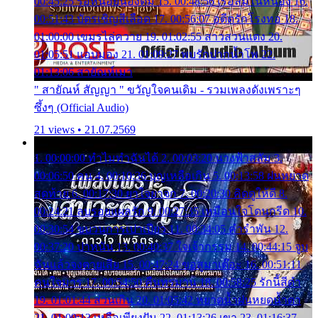
00:45:25 รอหน่อยน้องติ๋ม 15. 00:48:56 เรือล่มในหนอง 16.
00:51:43 บัตรเชิญสีเลือด 17. 00:56:07 อดีตรักโรงทอ 18.
01:00:00 เขมรไล่ควาย 19. 01:02:55 สาวสวนแตง 20.
01:05:51 แอบมอง 21. 01:09:27 พบรักปากน้ำโพ 22.
01:13:06 สายัณห์เมา
" สายัณห์ สัญญา " ขวัญใจคนเดิม - รวมเพลงดังเพราะๆ
ซึ้งๆ (Official Audio)
21 views • 21.07.2569
1. 00:00:00 ทำไมทำฉันได้ 2. 00:03:20 นางฟ้าสลัม 3.
00:06:50 คน 4. 00:10:36 บุญเหลือเกิน 5. 00:13:58 ฝนหยาด
สุดท้าย 6. 00:17:30 ยาใจยาจก 7. 00:20:30 คิดดูให้ดี 8.
00:24:21 ลบรอยแผลรัก 9. 00:27:35 เหมือนใจโดนกรีด 10.
00:30:54 ขบวนการเปาเปียว 11. 00:34:05 คำรำพัน 12.
00:37:20 ปาหนัน 13. 00:40:37 ใจเจ้ากรรม 14. 00:44:15 จูบ
ฉันแล้วจงตายเสีย 15. 00:47:24 ขอสูมาเต๊อะ 16. 00:51:11
คนใจมาร 17. 00:54:50 คืนทรมาน 18. 00:58:25 รักนี้สีดำ
19. 01:01:44 ส่วนเกิน 20. 01:05:42 หยาดน้ำฝนหยดน้ำตา
21. 01:09:13 เหลือเพียงฝัน 22. 01:13:26 เขา 23. 01:16:37