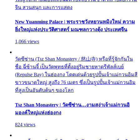
จีน สวนสนุก และการแสดง
New Yuanming Palace | พระราชวังหยวนหมิงใหม่ ความ
ยิ่งใหญ่แห่งประวัติศาสตร์ มณฑลกวางตุ้ง ประเทศจีน
1,066 views
วัดซีซ่าน (Tsz Shan Monastery / 慈山寺) หรือที่รู้จักกันใน
ชื่อ ฉี่ซ้านจี๋ เป็นวัดพุทธที่ตั้งอยู่ริมชายหาดรีพัลส์เบย์
(Repulse Bay) ในฮ่องกง โดดเด่นด้วยรูปปั้นเจ้าแม่กวนอิมสี
ขาวขนาดใหญ่ สูงถึง 76 เมตร ซึ่งเป็นรูปปั้นเจ้าแม่กวนอิม
ที่สูงเป็นอันดับต้นๆ ของโลก
Tsz Shan Monastery | วัดซีซ่าน…งามสง่าเจ้าแม่กวนอิ
มองค์ใหญ่แห่งฮ่องกง
824 views