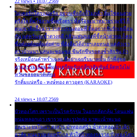
22 views • 10.07.2569
ไม่เคยรักใครแน่หรือ อยากเชื่อถือก็ไม่กล้า ติ๋มใช่คนสวย
ตรึงใจ ติ๋มใช่งามซึ้งตรึงตรา พี่หรือจะมาหมายร่วมชีวี ก็
คนเขาลืออื้อฉาว ว่าสาวๆรุมตอมพี่ ติ๋มอยากรับรักเหมือน
กัน แต่หวั่นจะช้ำดวงฤดี กลัวแฟนของพี่ชี้หน้าด่าทอ ก็คน
ชื่อต๋อยต้อยตุ้มตุ๋ยต่าย พี่ยังลืมได้ง่ายๆเลยหนอ แค่ตัวเรา
สาวบ้านนา แสนจะซอมซ่อ ขืนรักขืนรอคงช้ำสักวัน ถ้า
จริงเหมือนคำพร่ำเฉลย พี่อย่าเฉยรีบมาหมั้น ถ้าพี่สู่ขอ
ตามธรรมเนียม ติ๋มจะเตรียมรับเกลียวสัมพันธ์ ผิดหวังไม่
หวั่นขอยอมได้เคียง
รักติ๋มแน่หรือ - หงษ์ทอง ดาวอุดร (KARAOKE)
24 views • 10.07.2569
บัวทองโศก เพราะเป็นโรครักรุม ในอกกลัดกลุ้ม โดนแฟน
หนุ่มหลอกเอา เขารวย และรูปหล่อ มาพะเน้าพะนอ
ออเซาะจนใจเบา สงสาร บัวทองเศร้า น้ำตาคลอเบ้า เฝ้า
อาลัย หนุ่มรูปหล่อหนีไกล หัวใจบัวทองระรวย บัวทองโศก