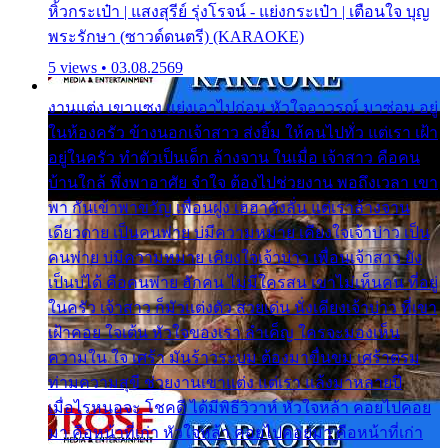
หิ้วกระเป๋า | แสงสุรีย์ รุ่งโรจน์ - แย่งกระเป๋า | เตือนใจ บุญ
พระรักษา (ซาวด์ดนตรี) (KARAOKE)
5 views • 03.08.2569
งานแต่ง เขาแซง แย่งเอาไปก่อน หัวใจอาวรณ์ มาซ่อน อยู่
ในห้องครัว ข้างนอกเจ้าสาว ส่งยิ้ม ให้คนไปทั่ว แต่เรา เฝ้า
อยู่ในครัว ทำตัวเป็นเด็ก ล้างจาน ในเมื่อ เจ้าสาว คือคน
บ้านใกล้ พึ่งพาอาศัย จำใจ ต้องไปช่วยงาน พอถึงเวลา เขา
พา กันเข้าพาขวัญ เพื่อนฝูง เฮฮาดังลั่น แต่เราล้างจาน
เดียวดาย เป็นคนพ่าย บ่มีความหมาย เคียงใจเจ้าบ่าว เป็น
คนพ่าย บ่มีความหมาย เคียงใจเจ้าบ่าว เพื่อนเจ้าสาว ยัง
เป็นบ่ได้ คือคนพ่าย ฮักคน ไม่มีใครสน เขาไม่เห็นคน ที่อยู่
ในครัว เจ้าสาว ก็มัวแต่งตัว สวยเด่น นั่งเคียงเจ้าบ่าว ที่เขา
เฝ้าคอย ใจเต้น หัวใจของเรา ลำเค็ญ ใครจะมองเห็น
ความใน ใจ เศร้า มันร้าวระบม ต้องมาขื่นขม เศร้าตรม
ท่ามความสุขี ช่วยงานเขาแต่ง แต่เรา แล้งมาหลายปี
เมื่อไรหนอจะ โชคดี ได้มีพิธีวิวาห์ หัวใจหล้า คอยไปคอย
มา คือหน้าที่เก่า หัวใจหล้า คอยไปคอยมา คือหน้าที่เก่า