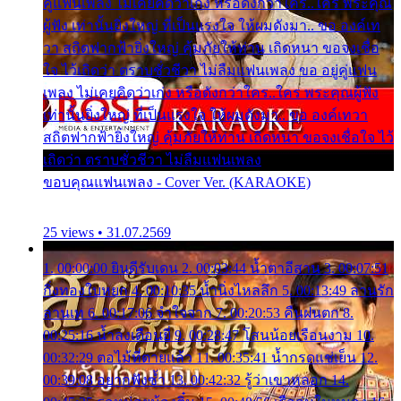
คู่แฟนเพลง ไม่เคยคิดว่าเก่ง หรือดังกว่าใคร..ใคร พระคุณ
ผู้ฟัง เท่านั้นยิ่งใหญ่ ที่เป็นแรงใจ ให้ผมดังมา.. ขอ องค์เท
วา สถิตฟากฟ้ายิ่งใหญ่ คุ้มภัยให้ท่าน เถิดหนา ขอจงเชื่อ
ใจ ไว้เถิดว่า ตราบชั่วชีวา ไม่ลืมแฟนเพลง ขอ อยู่คู่แฟน
เพลง ไม่เคยคิดว่าเก่ง หรือดังกว่าใคร..ใคร พระคุณผู้ฟัง
เท่านั้นยิ่งใหญ่ ที่เป็นแรงใจ ให้ผมดังมา.. ขอ องค์เทวา
สถิตฟากฟ้ายิ่งใหญ่ คุ้มภัยให้ท่าน เถิดหนา ขอจงเชื่อใจ ไว้
เถิดว่า ตราบชั่วชีวา ไม่ลืมแฟนเพลง
ขอบคุณแฟนเพลง - Cover Ver. (KARAOKE)
25 views • 31.07.2569
1. 00:00:00 ยินดีรับเดน 2. 00:03:44 น้ำตาอีสาน 3. 00:07:51
กิ่งทองใบหยก 4. 00:10:35 น้ำนิ่งไหลลึก 5. 00:13:49 ลานรัก
ลานเท 6. 00:17:06 จำใจจาก 7. 00:20:53 คืนฝนตก 8.
00:25:16 น้ำลงเดือนยี่ 9. 00:28:47 โสนน้อยเรือนงาม 10.
00:32:29 ตอไม้ที่ตายแล้ว 11. 00:35:41 น้ำกรดแช่เย็น 12.
00:39:08 อยากฟังซ้ำ 13. 00:42:32 รู้ว่าเขาหลอก 14.