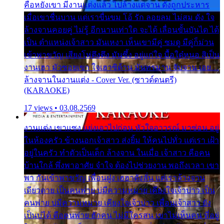
คือหยังเขา มีงานแต่งแล้ว ไปล้างแต่จาน ดั่งถูกประหาร
เมื่อเขาชื่นบาน แต่เราขื่นขม โอ้ รัก ลอยลม ไม่สม ดัง ใจ
ล้างจานคอยคู่ ไม่รู้ อีกนานเท่าใด จะได้ เลื่อนขั้นบันได ได้
เป็น ตำแหน่งเจ้าสาว มันเหงา เห็นเขามีคู่ ซมดู มีคู่ก็ม่วน
เข้าพาขวัญ เสียงโห่ตึงตึง มันซึ้ง อยู่แก่ใจ มื้อใด๋หนอ สิเป็น
งานเฮา มัวซอยเขา ใจเฮาซิด้าน มันทรมาน จับจาน เอย…
ล้างจานในงานแต่ง - Cover Ver. (ซาวด์ดนตรี)
(KARAOKE)
17 views • 03.08.2569
งานแต่ง เขาแซง แย่งเอาไปก่อน หัวใจอาวรณ์ มาซ่อน อยู่
ในห้องครัว ข้างนอกเจ้าสาว ส่งยิ้ม ให้คนไปทั่ว แต่เรา เฝ้า
อยู่ในครัว ทำตัวเป็นเด็ก ล้างจาน ในเมื่อ เจ้าสาว คือคน
บ้านใกล้ พึ่งพาอาศัย จำใจ ต้องไปช่วยงาน พอถึงเวลา เขา
พา กันเข้าพาขวัญ เพื่อนฝูง เฮฮาดังลั่น แต่เราล้างจาน
เดียวดาย เป็นคนพ่าย บ่มีความหมาย เคียงใจเจ้าบ่าว เป็น
คนพ่าย บ่มีความหมาย เคียงใจเจ้าบ่าว เพื่อนเจ้าสาว ยัง
เป็นบ่ได้ คือคนพ่าย ฮักคน ไม่มีใครสน เขาไม่เห็นคน ที่อยู่