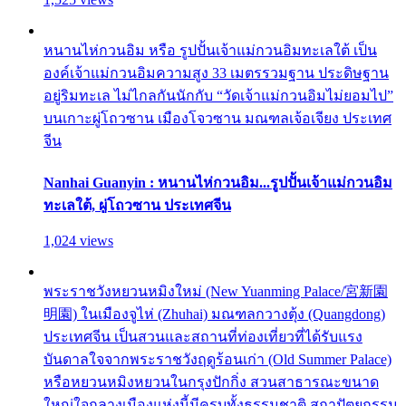
หนานไห่กวนอิม หรือ รูปปั้นเจ้าแม่กวนอิมทะเลใต้ เป็น
องค์เจ้าแม่กวนอิมความสูง 33 เมตรรวมฐาน ประดิษฐาน
อยู่ริมทะเล ไม่ไกลกันนักกับ “วัดเจ้าแม่กวนอิมไม่ยอมไป”
บนเกาะผู่โถวซาน เมืองโจวซาน มณฑลเจ้อเจียง ประเทศ
จีน
Nanhai Guanyin : หนานไห่กวนอิม...รูปปั้นเจ้าแม่กวนอิม
ทะเลใต้, ผู่โถวซาน ประเทศจีน
1,024 views
พระราชวังหยวนหมิงใหม่ (New Yuanming Palace/宮新園
明園) ในเมืองจูไห่ (Zhuhai) มณฑลกวางตุ้ง (Quangdong)
ประเทศจีน เป็นสวนและสถานที่ท่องเที่ยวที่ได้รับแรง
บันดาลใจจากพระราชวังฤดูร้อนเก่า (Old Summer Palace)
หรือหยวนหมิงหยวนในกรุงปักกิ่ง สวนสาธารณะขนาด
ใหญ่ใจกลางเมืองแห่งนี้มีครบทั้งธรรมชาติ สถาปัตยกรรม