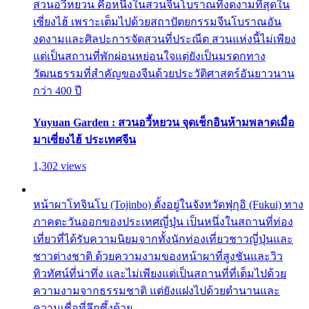
สวนอวี้หยวน คือหนึ่งในสวนจีนโบราณที่งดงามที่สุดใน
เซี่ยงไฮ้ เพราะเต็มไปด้วยสถาปัตยกรรมจีนโบราณอัน
งดงามและศิลปะการจัดสวนที่ประณีต สวนแห่งนี้ไม่เพียง
แต่เป็นสถานที่พักผ่อนหย่อนใจแต่ยังเป็นมรดกทาง
วัฒนธรรมที่สำคัญของจีนด้วยประวัติศาสตร์อันยาวนาน
กว่า 400 ปี
Yuyuan Garden : สวนอวี้หยวน จุดเช็กอินห้ามพลาดเมื่อ
มาเซี่ยงไฮ้ ประเทศจีน
1,302 views
หน้าผาโทจินโบ (Tojinbo) ตั้งอยู่ในจังหวัดฟุกุอิ (Fukui) ทาง
ภาคตะวันออกของประเทศญี่ปุ่น เป็นหนึ่งในสถานที่ท่อง
เที่ยวที่ได้รับความนิยมจากทั้งนักท่องเที่ยวชาวญี่ปุ่นและ
ชาวต่างชาติ ด้วยความงามของหน้าผาที่สูงชันและวิว
ทิวทัศน์ที่น่าทึ่ง และไม่เพียงแต่เป็นสถานที่ที่เต็มไปด้วย
ความงามจากธรรมชาติ แต่ยังแฝงไปด้วยตำนานและ
ความเชื่อที่ลึกซึ้งด้วย