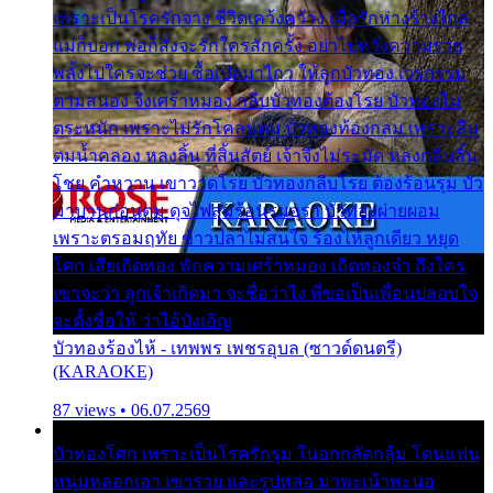
เพราะเป็นโรครักจาง ชีวิตเคว้งคว้าง เมื่อรักห่างร้างไกล
แม่ก็บอก พ่อก็สั่งจะรักใครสักครั้ง อย่าไปหวังความรวย
พลั้งไปใครจะช่วย ซื้อเปลมาไกว ให้ลูกบัวทอง เวรกรรม
ตามสนอง จึงเศร้าหมอง กลีบบัวทองต้องโรย บัวทองไม่
ตระหนัก เพราะไม่รักโคลนตม บัวทองท้องกลม เพราะลืม
ตมน้ำคลอง หลงลิ้น ที่สิ้นสัตย์ เจ้าจึงไม่ระมัด หลงกลิ่นลิ้น
โชย คำหวาน เขาวาดโรย บัวทองกลีบโรย ต้องร้อนรุม บัว
มาบานก่อนตูม ดุจไฟสุมร้อนรุมอุรา บัวทองผ่ายผอม
เพราะตรอมฤทัย ข้าวปลาไม่สนใจ ร้องไห้ลูกเดียว หยุด
โศก เสียเถิดทอง พักความเศร้าหมอง เถิดทองจ๋า ถึงใคร
เขาจะว่า ลูกเจ้าเกิดมา จะชื่อว่าไง พี่ขอเป็นเพื่อนปลอบใจ
จะตั้งชื่อให้ ว่าไอ้บังเอิญ
บัวทองร้องไห้ - เทพพร เพชรอุบล (ซาวด์ดนตรี)
(KARAOKE)
87 views • 06.07.2569
บัวทองโศก เพราะเป็นโรครักรุม ในอกกลัดกลุ้ม โดนแฟน
หนุ่มหลอกเอา เขารวย และรูปหล่อ มาพะเน้าพะนอ