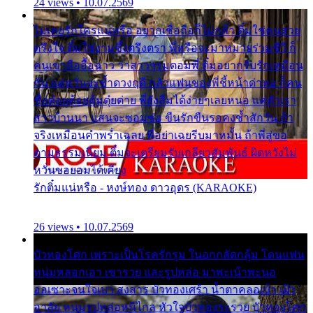
24 views • 10.07.2569
ไม่เคยรักใครแน่หรือ อยากเชื่อถือก็ไม่กล้า ติ๋มใช่คนสวย
ตรึงใจ ติ๋มใช่งามซึ้งตรึงตรา พี่หรือจะมาหมายร่วมชีวี ก็
คนเขาลืออื้อฉาว ว่าสาวๆรุมตอมพี่ ติ๋มอยากรับรักเหมือน
กัน แต่หวั่นจะช้ำดวงฤดี กลัวแฟนของพี่ชี้หน้าด่าทอ ก็คน
ชื่อต๋อยต้อยตุ้มตุ๋ยต่าย พี่ยังลืมได้ง่ายๆเลยหนอ แค่ตัวเรา
สาวบ้านนา แสนจะซอมซ่อ ขืนรักขืนรอคงช้ำสักวัน ถ้า
จริงเหมือนคำพร่ำเฉลย พี่อย่าเฉยรีบมาหมั้น ถ้าพี่สู่ขอ
ตามธรรมเนียม ติ๋มจะเตรียมรับเกลียวสัมพันธ์ ผิดหวังไม่
หวั่นขอยอมได้เคียง
รักติ๋มแน่หรือ - หงษ์ทอง ดาวอุดร (KARAOKE)
26 views • 10.07.2569
บัวทองโศก เพราะเป็นโรครักรุม ในอกกลัดกลุ้ม โดนแฟน
หนุ่มหลอกเอา เขารวย และรูปหล่อ มาพะเน้าพะนอ
ออเซาะจนใจเบา สงสาร บัวทองเศร้า น้ำตาคลอเบ้า เฝ้า
อาลัย หนุ่มรูปหล่อหนีไกล หัวใจบัวทองระรวย บัวทองโศก