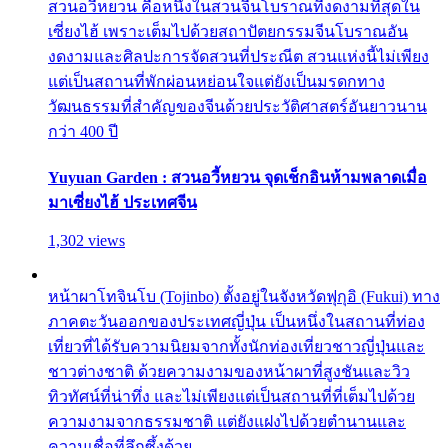
สวนอวี้หยวน คือหนึ่งในสวนจีนโบราณที่งดงามที่สุดใน
เซี่ยงไฮ้ เพราะเต็มไปด้วยสถาปัตยกรรมจีนโบราณอัน
งดงามและศิลปะการจัดสวนที่ประณีต สวนแห่งนี้ไม่เพียง
แต่เป็นสถานที่พักผ่อนหย่อนใจแต่ยังเป็นมรดกทาง
วัฒนธรรมที่สำคัญของจีนด้วยประวัติศาสตร์อันยาวนาน
กว่า 400 ปี
Yuyuan Garden : สวนอวี้หยวน จุดเช็กอินห้ามพลาดเมื่อ
มาเซี่ยงไฮ้ ประเทศจีน
1,302 views
หน้าผาโทจินโบ (Tojinbo) ตั้งอยู่ในจังหวัดฟุกุอิ (Fukui) ทาง
ภาคตะวันออกของประเทศญี่ปุ่น เป็นหนึ่งในสถานที่ท่อง
เที่ยวที่ได้รับความนิยมจากทั้งนักท่องเที่ยวชาวญี่ปุ่นและ
ชาวต่างชาติ ด้วยความงามของหน้าผาที่สูงชันและวิว
ทิวทัศน์ที่น่าทึ่ง และไม่เพียงแต่เป็นสถานที่ที่เต็มไปด้วย
ความงามจากธรรมชาติ แต่ยังแฝงไปด้วยตำนานและ
ความเชื่อที่ลึกซึ้งด้วย