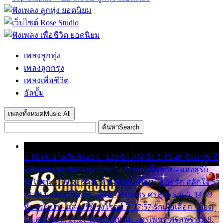
เพลงลูกทุ่ง
เพลงลูกกรุง
เพลงเพื่อชีวิต
อัลบั้ม
เพลงทั้งหมด
Music All
ค้นหา
Search
1. 00:00 สามสิบยังแจ๋ว - ยอดรัก สลักใจ 2. 02:49 รักมาห้าปี
- ศรเพชร ศรสุพรรณ 3. 05:57 รักสาวเสื้อลาย - แสงสุรีย์
รุ่งโรจน์ 4. 09:51 รักสะท้านดินสะเทือน - ยอดรัก สลักใจ 5.
12:23 มอเตอร์ไซค์ทำหล่น - ศรเพชร ศรสุพรรณ 6. 14:49
หิ้วกระเป๋า - แสงสุรีย์ รุ่งโรจน์ 7. 17:57 รักเผื่อเลือก - ยอด
รัก สลักใจ 8. 21:21 น้ำตาไอ้หนุ่ม - ศรเพชร ศรสุพรรณ 9.