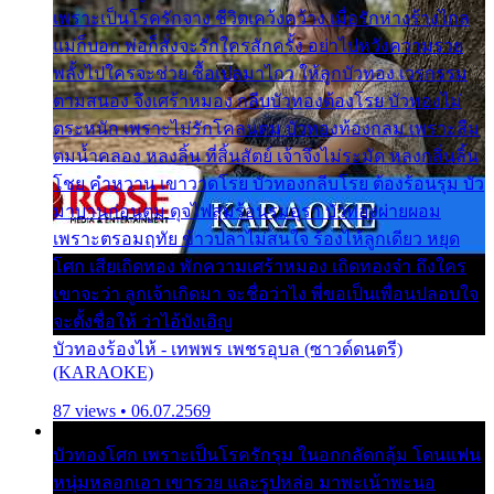
เพราะเป็นโรครักจาง ชีวิตเคว้งคว้าง เมื่อรักห่างร้างไกล
แม่ก็บอก พ่อก็สั่งจะรักใครสักครั้ง อย่าไปหวังความรวย
พลั้งไปใครจะช่วย ซื้อเปลมาไกว ให้ลูกบัวทอง เวรกรรม
ตามสนอง จึงเศร้าหมอง กลีบบัวทองต้องโรย บัวทองไม่
ตระหนัก เพราะไม่รักโคลนตม บัวทองท้องกลม เพราะลืม
ตมน้ำคลอง หลงลิ้น ที่สิ้นสัตย์ เจ้าจึงไม่ระมัด หลงกลิ่นลิ้น
โชย คำหวาน เขาวาดโรย บัวทองกลีบโรย ต้องร้อนรุม บัว
มาบานก่อนตูม ดุจไฟสุมร้อนรุมอุรา บัวทองผ่ายผอม
เพราะตรอมฤทัย ข้าวปลาไม่สนใจ ร้องไห้ลูกเดียว หยุด
โศก เสียเถิดทอง พักความเศร้าหมอง เถิดทองจ๋า ถึงใคร
เขาจะว่า ลูกเจ้าเกิดมา จะชื่อว่าไง พี่ขอเป็นเพื่อนปลอบใจ
จะตั้งชื่อให้ ว่าไอ้บังเอิญ
บัวทองร้องไห้ - เทพพร เพชรอุบล (ซาวด์ดนตรี)
(KARAOKE)
87 views • 06.07.2569
บัวทองโศก เพราะเป็นโรครักรุม ในอกกลัดกลุ้ม โดนแฟน
หนุ่มหลอกเอา เขารวย และรูปหล่อ มาพะเน้าพะนอ