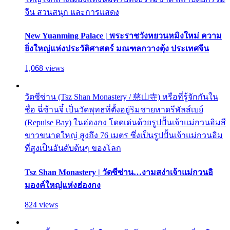
จีน สวนสนุก และการแสดง
New Yuanming Palace | พระราชวังหยวนหมิงใหม่ ความ
ยิ่งใหญ่แห่งประวัติศาสตร์ มณฑลกวางตุ้ง ประเทศจีน
1,068 views
วัดซีซ่าน (Tsz Shan Monastery / 慈山寺) หรือที่รู้จักกันใน
ชื่อ ฉี่ซ้านจี๋ เป็นวัดพุทธที่ตั้งอยู่ริมชายหาดรีพัลส์เบย์
(Repulse Bay) ในฮ่องกง โดดเด่นด้วยรูปปั้นเจ้าแม่กวนอิมสี
ขาวขนาดใหญ่ สูงถึง 76 เมตร ซึ่งเป็นรูปปั้นเจ้าแม่กวนอิม
ที่สูงเป็นอันดับต้นๆ ของโลก
Tsz Shan Monastery | วัดซีซ่าน…งามสง่าเจ้าแม่กวนอิ
มองค์ใหญ่แห่งฮ่องกง
824 views