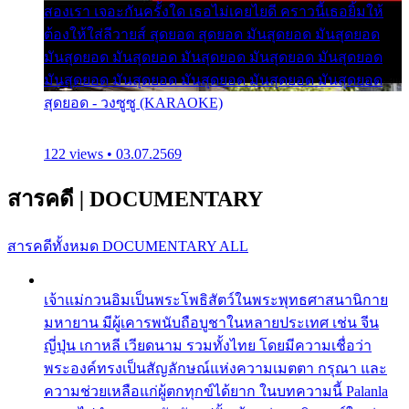
สองเรา เจอะกันครั้งใด เธอไม่เคยไยดี คราวนี้เธอยิ้มให้
ต้องให้ใส่ลีวายส์ สุดยอด สุดยอด มันสุดยอด มันสุดยอด
มันสุดยอด มันสุดยอด มันสุดยอด มันสุดยอด มันสุดยอด
มันสุดยอด มันสุดยอด มันสุดยอด มันสุดยอด มันสุดยอด
สุดยอด - วงซูซู (KARAOKE)
122 views • 03.07.2569
สารคดี
|
DOCUMENTARY
สารคดีทั้งหมด
DOCUMENTARY ALL
เจ้าแม่กวนอิมเป็นพระโพธิสัตว์ในพระพุทธศาสนานิกาย
มหายาน มีผู้เคารพนับถือบูชาในหลายประเทศ เช่น จีน
ญี่ปุ่น เกาหลี เวียดนาม รวมทั้งไทย โดยมีความเชื่อว่า
พระองค์ทรงเป็นสัญลักษณ์แห่งความเมตตา กรุณา และ
ความช่วยเหลือแก่ผู้ตกทุกข์ได้ยาก ในบทความนี้ Palanla