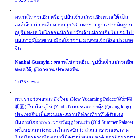
หนานไห่กวนอิม หรือ รูปปั้นเจ้าแม่กวนอิมทะเลใต้ เป็น
องค์เจ้าแม่กวนอิมความสูง 33 เมตรรวมฐาน ประดิษฐาน
อยู่ริมทะเล ไม่ไกลกันนักกับ “วัดเจ้าแม่กวนอิมไม่ยอมไป”
บนเกาะผู่โถวซาน เมืองโจวซาน มณฑลเจ้อเจียง ประเทศ
จีน
Nanhai Guanyin : หนานไห่กวนอิม...รูปปั้นเจ้าแม่กวนอิม
ทะเลใต้, ผู่โถวซาน ประเทศจีน
1,025 views
พระราชวังหยวนหมิงใหม่ (New Yuanming Palace/宮新園
明園) ในเมืองจูไห่ (Zhuhai) มณฑลกวางตุ้ง (Quangdong)
ประเทศจีน เป็นสวนและสถานที่ท่องเที่ยวที่ได้รับแรง
บันดาลใจจากพระราชวังฤดูร้อนเก่า (Old Summer Palace)
หรือหยวนหมิงหยวนในกรุงปักกิ่ง สวนสาธารณะขนาด
ใหญ่ใจกลางเมืองแห่งนี้มีครบทั้งธรรมชาติ สถาปัตยกรรม