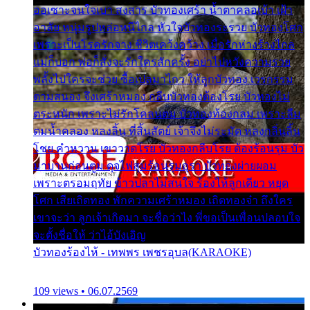
ออเซาะจนใจเบา สงสาร บัวทองเศร้า น้ำตาคลอเบ้า เฝ้า
อาลัย หนุ่มรูปหล่อหนีไกล หัวใจบัวทองระรวย บัวทองโศก
เพราะเป็นโรครักจาง ชีวิตเคว้งคว้าง เมื่อรักห่างร้างไกล
แม่ก็บอก พ่อก็สั่งจะรักใครสักครั้ง อย่าไปหวังความรวย
พลั้งไปใครจะช่วย ซื้อเปลมาไกว ให้ลูกบัวทอง เวรกรรม
ตามสนอง จึงเศร้าหมอง กลีบบัวทองต้องโรย บัวทองไม่
ตระหนัก เพราะไม่รักโคลนตม บัวทองท้องกลม เพราะลืม
ตมน้ำคลอง หลงลิ้น ที่สิ้นสัตย์ เจ้าจึงไม่ระมัด หลงกลิ่นลิ้น
โชย คำหวาน เขาวาดโรย บัวทองกลีบโรย ต้องร้อนรุม บัว
มาบานก่อนตูม ดุจไฟสุมร้อนรุมอุรา บัวทองผ่ายผอม
เพราะตรอมฤทัย ข้าวปลาไม่สนใจ ร้องไห้ลูกเดียว หยุด
โศก เสียเถิดทอง พักความเศร้าหมอง เถิดทองจ๋า ถึงใคร
เขาจะว่า ลูกเจ้าเกิดมา จะชื่อว่าไง พี่ขอเป็นเพื่อนปลอบใจ
จะตั้งชื่อให้ ว่าไอ้บังเอิญ
บัวทองร้องไห้ - เทพพร เพชรอุบล(KARAOKE)
109 views • 06.07.2569