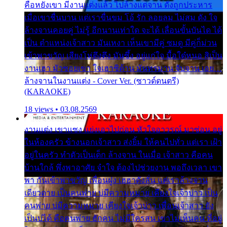
คือหยังเขา มีงานแต่งแล้ว ไปล้างแต่จาน ดั่งถูกประหาร
เมื่อเขาชื่นบาน แต่เราขื่นขม โอ้ รัก ลอยลม ไม่สม ดัง ใจ
ล้างจานคอยคู่ ไม่รู้ อีกนานเท่าใด จะได้ เลื่อนขั้นบันได ได้
เป็น ตำแหน่งเจ้าสาว มันเหงา เห็นเขามีคู่ ซมดู มีคู่ก็ม่วน
เข้าพาขวัญ เสียงโห่ตึงตึง มันซึ้ง อยู่แก่ใจ มื้อใด๋หนอ สิเป็น
งานเฮา มัวซอยเขา ใจเฮาซิด้าน มันทรมาน จับจาน เอย…
ล้างจานในงานแต่ง - Cover Ver. (ซาวด์ดนตรี)
(KARAOKE)
18 views • 03.08.2569
งานแต่ง เขาแซง แย่งเอาไปก่อน หัวใจอาวรณ์ มาซ่อน อยู่
ในห้องครัว ข้างนอกเจ้าสาว ส่งยิ้ม ให้คนไปทั่ว แต่เรา เฝ้า
อยู่ในครัว ทำตัวเป็นเด็ก ล้างจาน ในเมื่อ เจ้าสาว คือคน
บ้านใกล้ พึ่งพาอาศัย จำใจ ต้องไปช่วยงาน พอถึงเวลา เขา
พา กันเข้าพาขวัญ เพื่อนฝูง เฮฮาดังลั่น แต่เราล้างจาน
เดียวดาย เป็นคนพ่าย บ่มีความหมาย เคียงใจเจ้าบ่าว เป็น
คนพ่าย บ่มีความหมาย เคียงใจเจ้าบ่าว เพื่อนเจ้าสาว ยัง
เป็นบ่ได้ คือคนพ่าย ฮักคน ไม่มีใครสน เขาไม่เห็นคน ที่อยู่