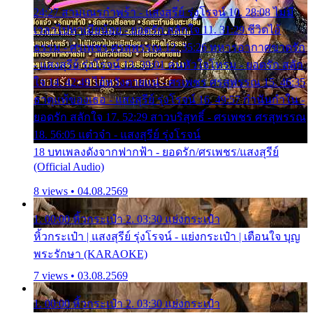
24:27 สามเณรกำพร้า - แสงสุรีย์ รุ่งโรจน์ 10. 28:08 ไม่มี
เวลาไปหาเมียน้อย - ยอดรัก สลักใจ 11. 31:29 ชีวิตไอ้
ธรรม - ศรเพชร ศรสุพรรณ 12. 35:26 ทหารอากาศขาดรัก
- แสงสุรีย์ รุ่งโรจน์ 13. 39:01 คนหัวใจโทรม - ยอดรัก สลัก
ใจ 14. 42:49 ไอ้หวังตายแน่ - ศรเพชร ศรสุพรรณ 15. 46:35
ธาตุแท้ของเธอ - แสงสุรีย์ รุ่งโรจน์ 16. 49:57 กำนันกำใน -
ยอดรัก สลักใจ 17. 52:29 สาวบริสุทธิ์ - ศรเพชร ศรสุพรรณ
18. 56:05 แต๋วจ๋า - แสงสุรีย์ รุ่งโรจน์
18 บทเพลงดังจากฟากฟ้า - ยอดรัก/ศรเพชร/แสงสุรีย์
(Official Audio)
8 views • 04.08.2569
1. 00:00 หิ้วกระเป๋า 2. 03:30 แย่งกระเป๋า
หิ้วกระเป๋า | แสงสุรีย์ รุ่งโรจน์ - แย่งกระเป๋า | เตือนใจ บุญ
พระรักษา (KARAOKE)
7 views • 03.08.2569
1. 00:00 หิ้วกระเป๋า 2. 03:30 แย่งกระเป๋า