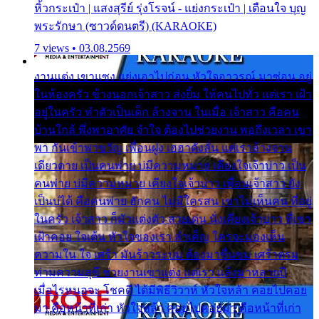
หิ้วกระเป๋า | แสงสุรีย์ รุ่งโรจน์ - แย่งกระเป๋า | เตือนใจ บุญ
พระรักษา (ซาวด์ดนตรี) (KARAOKE)
7 views • 03.08.2569
งานแต่ง เขาแซง แย่งเอาไปก่อน หัวใจอาวรณ์ มาซ่อน อยู่
ในห้องครัว ข้างนอกเจ้าสาว ส่งยิ้ม ให้คนไปทั่ว แต่เรา เฝ้า
อยู่ในครัว ทำตัวเป็นเด็ก ล้างจาน ในเมื่อ เจ้าสาว คือคน
บ้านใกล้ พึ่งพาอาศัย จำใจ ต้องไปช่วยงาน พอถึงเวลา เขา
พา กันเข้าพาขวัญ เพื่อนฝูง เฮฮาดังลั่น แต่เราล้างจาน
เดียวดาย เป็นคนพ่าย บ่มีความหมาย เคียงใจเจ้าบ่าว เป็น
คนพ่าย บ่มีความหมาย เคียงใจเจ้าบ่าว เพื่อนเจ้าสาว ยัง
เป็นบ่ได้ คือคนพ่าย ฮักคน ไม่มีใครสน เขาไม่เห็นคน ที่อยู่
ในครัว เจ้าสาว ก็มัวแต่งตัว สวยเด่น นั่งเคียงเจ้าบ่าว ที่เขา
เฝ้าคอย ใจเต้น หัวใจของเรา ลำเค็ญ ใครจะมองเห็น
ความใน ใจ เศร้า มันร้าวระบม ต้องมาขื่นขม เศร้าตรม
ท่ามความสุขี ช่วยงานเขาแต่ง แต่เรา แล้งมาหลายปี
เมื่อไรหนอจะ โชคดี ได้มีพิธีวิวาห์ หัวใจหล้า คอยไปคอย
มา คือหน้าที่เก่า หัวใจหล้า คอยไปคอยมา คือหน้าที่เก่า