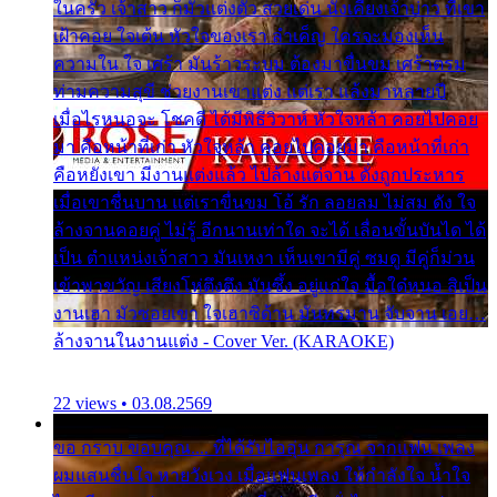
ในครัว เจ้าสาว ก็มัวแต่งตัว สวยเด่น นั่งเคียงเจ้าบ่าว ที่เขา
เฝ้าคอย ใจเต้น หัวใจของเรา ลำเค็ญ ใครจะมองเห็น
ความใน ใจ เศร้า มันร้าวระบม ต้องมาขื่นขม เศร้าตรม
ท่ามความสุขี ช่วยงานเขาแต่ง แต่เรา แล้งมาหลายปี
เมื่อไรหนอจะ โชคดี ได้มีพิธีวิวาห์ หัวใจหล้า คอยไปคอย
มา คือหน้าที่เก่า หัวใจหล้า คอยไปคอยมา คือหน้าที่เก่า
คือหยังเขา มีงานแต่งแล้ว ไปล้างแต่จาน ดั่งถูกประหาร
เมื่อเขาชื่นบาน แต่เราขื่นขม โอ้ รัก ลอยลม ไม่สม ดัง ใจ
ล้างจานคอยคู่ ไม่รู้ อีกนานเท่าใด จะได้ เลื่อนขั้นบันได ได้
เป็น ตำแหน่งเจ้าสาว มันเหงา เห็นเขามีคู่ ซมดู มีคู่ก็ม่วน
เข้าพาขวัญ เสียงโห่ตึงตึง มันซึ้ง อยู่แก่ใจ มื้อใด๋หนอ สิเป็น
งานเฮา มัวซอยเขา ใจเฮาซิด้าน มันทรมาน จับจาน เอย…
ล้างจานในงานแต่ง - Cover Ver. (KARAOKE)
22 views • 03.08.2569
ขอ กราบ ขอบคุณ.... ที่ได้รับไออุ่น การุณ จากแฟน เพลง
ผมแสนชื่นใจ หายวังเวง เมื่อแฟนเพลง ให้กำลังใจ น้ำใจ