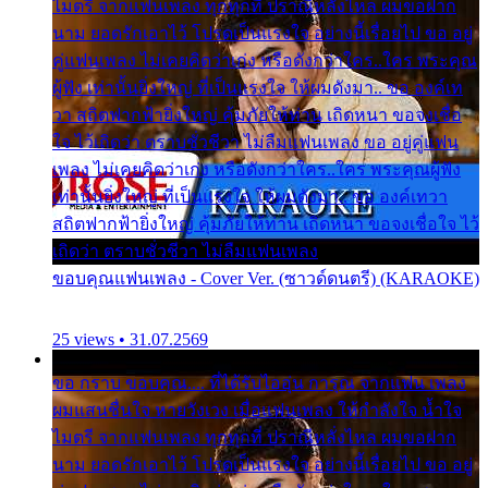
ไมตรี จากแฟนเพลง ทุกทุกที่ ปราณีหลั่งไหล ผมขอฝาก
นาม ยอดรักเอาไว้ โปรดเป็นแรงใจ อย่างนี้เรื่อยไป ขอ อยู่
คู่แฟนเพลง ไม่เคยคิดว่าเก่ง หรือดังกว่าใคร..ใคร พระคุณ
ผู้ฟัง เท่านั้นยิ่งใหญ่ ที่เป็นแรงใจ ให้ผมดังมา.. ขอ องค์เท
วา สถิตฟากฟ้ายิ่งใหญ่ คุ้มภัยให้ท่าน เถิดหนา ขอจงเชื่อ
ใจ ไว้เถิดว่า ตราบชั่วชีวา ไม่ลืมแฟนเพลง ขอ อยู่คู่แฟน
เพลง ไม่เคยคิดว่าเก่ง หรือดังกว่าใคร..ใคร พระคุณผู้ฟัง
เท่านั้นยิ่งใหญ่ ที่เป็นแรงใจ ให้ผมดังมา.. ขอ องค์เทวา
สถิตฟากฟ้ายิ่งใหญ่ คุ้มภัยให้ท่าน เถิดหนา ขอจงเชื่อใจ ไว้
เถิดว่า ตราบชั่วชีวา ไม่ลืมแฟนเพลง
ขอบคุณแฟนเพลง - Cover Ver. (ซาวด์ดนตรี) (KARAOKE)
25 views • 31.07.2569
ขอ กราบ ขอบคุณ.... ที่ได้รับไออุ่น การุณ จากแฟน เพลง
ผมแสนชื่นใจ หายวังเวง เมื่อแฟนเพลง ให้กำลังใจ น้ำใจ
ไมตรี จากแฟนเพลง ทุกทุกที่ ปราณีหลั่งไหล ผมขอฝาก
นาม ยอดรักเอาไว้ โปรดเป็นแรงใจ อย่างนี้เรื่อยไป ขอ อยู่