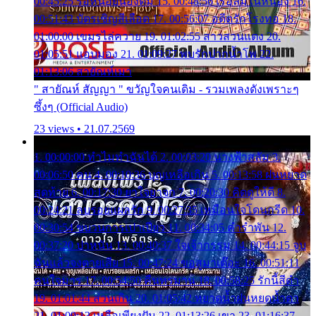
00:45:25 รอหน่อยน้องติ๋ม 15. 00:48:56 เรือล่มในหนอง 16.
00:51:43 บัตรเชิญสีเลือด 17. 00:56:07 อดีตรักโรงทอ 18.
01:00:00 เขมรไล่ควาย 19. 01:02:55 สาวสวนแตง 20.
01:05:51 แอบมอง 21. 01:09:27 พบรักปากน้ำโพ 22.
01:13:06 สายัณห์เมา
" สายัณห์ สัญญา " ขวัญใจคนเดิม - รวมเพลงดังเพราะๆ
ซึ้งๆ (Official Audio)
23 views • 21.07.2569
1. 00:00:00 ทำไมทำฉันได้ 2. 00:03:20 นางฟ้าสลัม 3.
00:06:50 คน 4. 00:10:36 บุญเหลือเกิน 5. 00:13:58 ฝนหยาด
สุดท้าย 6. 00:17:30 ยาใจยาจก 7. 00:20:30 คิดดูให้ดี 8.
00:24:21 ลบรอยแผลรัก 9. 00:27:35 เหมือนใจโดนกรีด 10.
00:30:54 ขบวนการเปาเปียว 11. 00:34:05 คำรำพัน 12.
00:37:20 ปาหนัน 13. 00:40:37 ใจเจ้ากรรม 14. 00:44:15 จูบ
ฉันแล้วจงตายเสีย 15. 00:47:24 ขอสูมาเต๊อะ 16. 00:51:11
คนใจมาร 17. 00:54:50 คืนทรมาน 18. 00:58:25 รักนี้สีดำ
19. 01:01:44 ส่วนเกิน 20. 01:05:42 หยาดน้ำฝนหยดน้ำตา
21. 01:09:13 เหลือเพียงฝัน 22. 01:13:26 เขา 23. 01:16:37