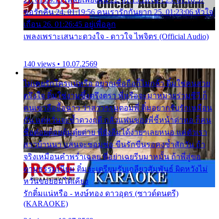
ขอรักคืน 24. 01:19:56 คนเรารักกันยาก 25. 01:23:06 หัวใจ
เถื่อน 26. 01:26:45 อยู่เพื่อลูก
เพลงเพราะเสนาะดวงใจ - ดาวใจ ไพจิตร (Official Audio)
140 views • 10.07.2569
ไม่เคยรักใครแน่หรือ อยากเชื่อถือก็ไม่กล้า ติ๋มใช่คนสวย
ตรึงใจ ติ๋มใช่งามซึ้งตรึงตรา พี่หรือจะมาหมายร่วมชีวี ก็
คนเขาลืออื้อฉาว ว่าสาวๆรุมตอมพี่ ติ๋มอยากรับรักเหมือน
กัน แต่หวั่นจะช้ำดวงฤดี กลัวแฟนของพี่ชี้หน้าด่าทอ ก็คน
ชื่อต๋อยต้อยตุ้มตุ๋ยต่าย พี่ยังลืมได้ง่ายๆเลยหนอ แค่ตัวเรา
สาวบ้านนา แสนจะซอมซ่อ ขืนรักขืนรอคงช้ำสักวัน ถ้า
จริงเหมือนคำพร่ำเฉลย พี่อย่าเฉยรีบมาหมั้น ถ้าพี่สู่ขอ
ตามธรรมเนียม ติ๋มจะเตรียมรับเกลียวสัมพันธ์ ผิดหวังไม่
หวั่นขอยอมได้เคียง
รักติ๋มแน่หรือ - หงษ์ทอง ดาวอุดร (ซาวด์ดนตรี)
(KARAOKE)