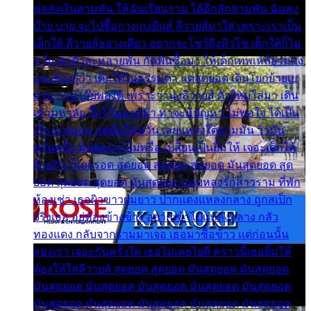
พ่อส่งเงินสามพัน ให้ฉันเรียนราม ได้อีกสักสามพัน ฉันคง
บ๊าย บาย จะไปซื้อกางเกงยีนส์ ลีวายส์มาใส่ เพราะเราเป็น
เด็กใต้ ลีวายส์อย่างเดียว อยากจะโชว์ถึงหิวโซ เด็กใต้ก็ไม่
หวั่น ตกตัวละหลายพัน กัดฟันซื้อมา ให้เด็กเทพเหลียวมอง
และต้องรู้ว่า เด็กใต้ไม่ธรรมดา แต่สุดยอด เดินโยกย้ายเย
ยวน กวนโอ๊ยพอได้ เพราะว่านุ่งลีวายส์ ตัวใหม่ใส่มา เดิน
เข้ามหาลัย จิ๊กโก๊มองหน้า ท่าจะมีปัญหา ไม่พอใจ ได้เป็น
เรื่องแน่นอน แต่ฉันไม่หวั่น เลยแหลงใต้ถามมัน ว่ามัน
พรั่นพรือ มันตอบว่าไม่พรื่อ เปลี่ยนเป็นยิ้มให้ เจอะเด็กใต้
ด้วยกัน ก็เลยรอด สุดยอด สุดยอด สุดยอด มันสุดยอด สุด
ยอด สุดยอด สุดยอด มันสุดยอด แอบหลงรักสาวราม ที่พัก
ห้องเช่า เธอผิวขาวผมยาว ปากแดงแหลงกลาง ถูกสเป็ก
จริงเธอ อยู่ห้องข้างข้าง อยากเข้าไปแหลงกลาง กลัว
ทองแดง กลับจากรามมาเจอ เธอมาซื้อข้าว แต่ก่อนนั้น
สองเรา เจอะกันครั้งใด เธอไม่เคยไยดี คราวนี้เธอยิ้มให้
ต้องให้ใส่ลีวายส์ สุดยอด สุดยอด มันสุดยอด มันสุดยอด
มันสุดยอด มันสุดยอด มันสุดยอด มันสุดยอด มันสุดยอด
มันสุดยอด มันสุดยอด มันสุดยอด มันสุดยอด มันสุดยอด