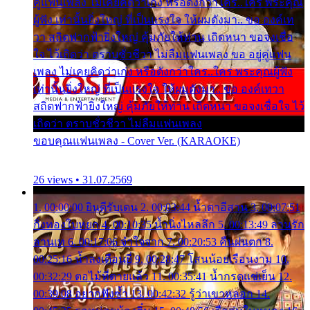
คู่แฟนเพลง ไม่เคยคิดว่าเก่ง หรือดังกว่าใคร..ใคร พระคุณ
ผู้ฟัง เท่านั้นยิ่งใหญ่ ที่เป็นแรงใจ ให้ผมดังมา.. ขอ องค์เท
วา สถิตฟากฟ้ายิ่งใหญ่ คุ้มภัยให้ท่าน เถิดหนา ขอจงเชื่อ
ใจ ไว้เถิดว่า ตราบชั่วชีวา ไม่ลืมแฟนเพลง ขอ อยู่คู่แฟน
เพลง ไม่เคยคิดว่าเก่ง หรือดังกว่าใคร..ใคร พระคุณผู้ฟัง
เท่านั้นยิ่งใหญ่ ที่เป็นแรงใจ ให้ผมดังมา.. ขอ องค์เทวา
สถิตฟากฟ้ายิ่งใหญ่ คุ้มภัยให้ท่าน เถิดหนา ขอจงเชื่อใจ ไว้
เถิดว่า ตราบชั่วชีวา ไม่ลืมแฟนเพลง
ขอบคุณแฟนเพลง - Cover Ver. (KARAOKE)
26 views • 31.07.2569
1. 00:00:00 ยินดีรับเดน 2. 00:03:44 น้ำตาอีสาน 3. 00:07:51
กิ่งทองใบหยก 4. 00:10:35 น้ำนิ่งไหลลึก 5. 00:13:49 ลานรัก
ลานเท 6. 00:17:06 จำใจจาก 7. 00:20:53 คืนฝนตก 8.
00:25:16 น้ำลงเดือนยี่ 9. 00:28:47 โสนน้อยเรือนงาม 10.
00:32:29 ตอไม้ที่ตายแล้ว 11. 00:35:41 น้ำกรดแช่เย็น 12.
00:39:08 อยากฟังซ้ำ 13. 00:42:32 รู้ว่าเขาหลอก 14.