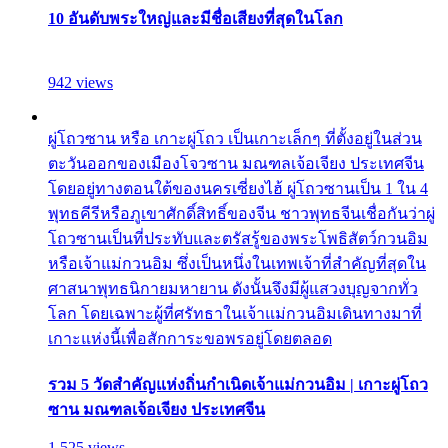
10 อันดับพระใหญ่และมีชื่อเสียงที่สุดในโลก
942 views
ผู่โถวซาน หรือ เกาะผู่โถว เป็นเกาะเล็กๆ ที่ตั้งอยู่ในส่วน
ตะวันออกของเมืองโจวซาน มณฑลเจ้อเจียง ประเทศจีน
โดยอยู่ทางตอนใต้ของนครเซี่ยงไฮ้ ผู่โถวซานเป็น 1 ใน 4
พุทธคีรีหรือภูเขาศักดิ์สิทธิ์ของจีน ชาวพุทธจีนเชื่อกันว่าผู่
โถวซานเป็นที่ประทับและตรัสรู้ของพระโพธิสัตว์กวนอิม
หรือเจ้าแม่กวนอิม ซึ่งเป็นหนึ่งในเทพเจ้าที่สำคัญที่สุดใน
ศาสนาพุทธนิกายมหายาน ดังนั้นจึงมีผู้แสวงบุญจากทั่ว
โลก โดยเฉพาะผู้ที่ศรัทธาในเจ้าแม่กวนอิมเดินทางมาที่
เกาะแห่งนี้เพื่อสักการะขอพรอยู่โดยตลอด
รวม 5 วัดสำคัญแห่งถิ่นกำเนิดเจ้าแม่กวนอิม | เกาะผู่โถว
ซาน มณฑลเจ้อเจียง ประเทศจีน
1,525 views