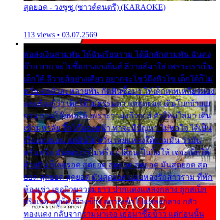
สุดยอด - วงซูซู (ซาวด์ดนตรี) (KARAOKE)
113 views • 03.07.2569
พ่อส่งเงินสามพัน ให้ฉันเรียนราม ได้อีกสักสามพัน ฉันคง
บ๊าย บาย จะไปซื้อกางเกงยีนส์ ลีวายส์มาใส่ เพราะเราเป็น
เด็กใต้ ลีวายส์อย่างเดียว อยากจะโชว์ถึงหิวโซ เด็กใต้ก็ไม่
หวั่น ตกตัวละหลายพัน กัดฟันซื้อมา ให้เด็กเทพเหลียวมอง
และต้องรู้ว่า เด็กใต้ไม่ธรรมดา แต่สุดยอด เดินโยกย้ายเย
ยวน กวนโอ๊ยพอได้ เพราะว่านุ่งลีวายส์ ตัวใหม่ใส่มา เดิน
เข้ามหาลัย จิ๊กโก๊มองหน้า ท่าจะมีปัญหา ไม่พอใจ ได้เป็น
เรื่องแน่นอน แต่ฉันไม่หวั่น เลยแหลงใต้ถามมัน ว่ามัน
พรั่นพรือ มันตอบว่าไม่พรื่อ เปลี่ยนเป็นยิ้มให้ เจอะเด็กใต้
ด้วยกัน ก็เลยรอด สุดยอด สุดยอด สุดยอด มันสุดยอด สุด
ยอด สุดยอด สุดยอด มันสุดยอด แอบหลงรักสาวราม ที่พัก
ห้องเช่า เธอผิวขาวผมยาว ปากแดงแหลงกลาง ถูกสเป็ก
จริงเธอ อยู่ห้องข้างข้าง อยากเข้าไปแหลงกลาง กลัว
ทองแดง กลับจากรามมาเจอ เธอมาซื้อข้าว แต่ก่อนนั้น