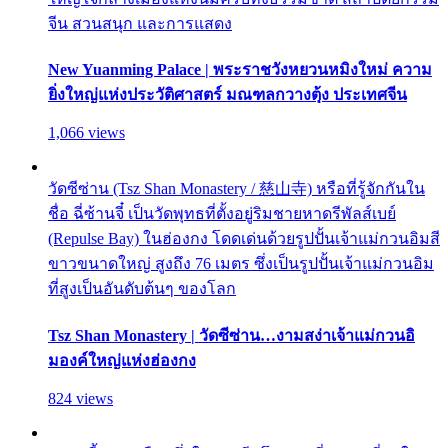
จีน สวนสนุก และการแสดง
New Yuanming Palace | พระราชวังหยวนหมิงใหม่ ความ
ยิ่งใหญ่แห่งประวัติศาสตร์ มณฑลกวางตุ้ง ประเทศจีน
1,066 views
วัดซีซ่าน (Tsz Shan Monastery / 慈山寺) หรือที่รู้จักกันใน
ชื่อ ฉี่ซ้านจี๋ เป็นวัดพุทธที่ตั้งอยู่ริมชายหาดรีพัลส์เบย์
(Repulse Bay) ในฮ่องกง โดดเด่นด้วยรูปปั้นเจ้าแม่กวนอิมสี
ขาวขนาดใหญ่ สูงถึง 76 เมตร ซึ่งเป็นรูปปั้นเจ้าแม่กวนอิม
ที่สูงเป็นอันดับต้นๆ ของโลก
Tsz Shan Monastery | วัดซีซ่าน…งามสง่าเจ้าแม่กวนอิ
มองค์ใหญ่แห่งฮ่องกง
824 views