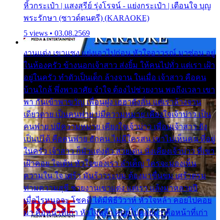
หิ้วกระเป๋า | แสงสุรีย์ รุ่งโรจน์ - แย่งกระเป๋า | เตือนใจ บุญ
พระรักษา (ซาวด์ดนตรี) (KARAOKE)
5 views • 03.08.2569
งานแต่ง เขาแซง แย่งเอาไปก่อน หัวใจอาวรณ์ มาซ่อน อยู่
ในห้องครัว ข้างนอกเจ้าสาว ส่งยิ้ม ให้คนไปทั่ว แต่เรา เฝ้า
อยู่ในครัว ทำตัวเป็นเด็ก ล้างจาน ในเมื่อ เจ้าสาว คือคน
บ้านใกล้ พึ่งพาอาศัย จำใจ ต้องไปช่วยงาน พอถึงเวลา เขา
พา กันเข้าพาขวัญ เพื่อนฝูง เฮฮาดังลั่น แต่เราล้างจาน
เดียวดาย เป็นคนพ่าย บ่มีความหมาย เคียงใจเจ้าบ่าว เป็น
คนพ่าย บ่มีความหมาย เคียงใจเจ้าบ่าว เพื่อนเจ้าสาว ยัง
เป็นบ่ได้ คือคนพ่าย ฮักคน ไม่มีใครสน เขาไม่เห็นคน ที่อยู่
ในครัว เจ้าสาว ก็มัวแต่งตัว สวยเด่น นั่งเคียงเจ้าบ่าว ที่เขา
เฝ้าคอย ใจเต้น หัวใจของเรา ลำเค็ญ ใครจะมองเห็น
ความใน ใจ เศร้า มันร้าวระบม ต้องมาขื่นขม เศร้าตรม
ท่ามความสุขี ช่วยงานเขาแต่ง แต่เรา แล้งมาหลายปี
เมื่อไรหนอจะ โชคดี ได้มีพิธีวิวาห์ หัวใจหล้า คอยไปคอย
มา คือหน้าที่เก่า หัวใจหล้า คอยไปคอยมา คือหน้าที่เก่า