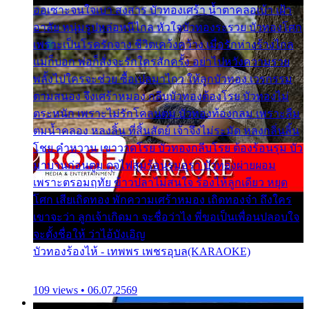
ออเซาะจนใจเบา สงสาร บัวทองเศร้า น้ำตาคลอเบ้า เฝ้า
อาลัย หนุ่มรูปหล่อหนีไกล หัวใจบัวทองระรวย บัวทองโศก
เพราะเป็นโรครักจาง ชีวิตเคว้งคว้าง เมื่อรักห่างร้างไกล
แม่ก็บอก พ่อก็สั่งจะรักใครสักครั้ง อย่าไปหวังความรวย
พลั้งไปใครจะช่วย ซื้อเปลมาไกว ให้ลูกบัวทอง เวรกรรม
ตามสนอง จึงเศร้าหมอง กลีบบัวทองต้องโรย บัวทองไม่
ตระหนัก เพราะไม่รักโคลนตม บัวทองท้องกลม เพราะลืม
ตมน้ำคลอง หลงลิ้น ที่สิ้นสัตย์ เจ้าจึงไม่ระมัด หลงกลิ่นลิ้น
โชย คำหวาน เขาวาดโรย บัวทองกลีบโรย ต้องร้อนรุม บัว
มาบานก่อนตูม ดุจไฟสุมร้อนรุมอุรา บัวทองผ่ายผอม
เพราะตรอมฤทัย ข้าวปลาไม่สนใจ ร้องไห้ลูกเดียว หยุด
โศก เสียเถิดทอง พักความเศร้าหมอง เถิดทองจ๋า ถึงใคร
เขาจะว่า ลูกเจ้าเกิดมา จะชื่อว่าไง พี่ขอเป็นเพื่อนปลอบใจ
จะตั้งชื่อให้ ว่าไอ้บังเอิญ
บัวทองร้องไห้ - เทพพร เพชรอุบล(KARAOKE)
109 views • 06.07.2569