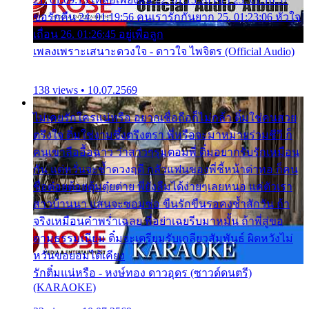
ขอรักคืน 24. 01:19:56 คนเรารักกันยาก 25. 01:23:06 หัวใจ
เถื่อน 26. 01:26:45 อยู่เพื่อลูก
เพลงเพราะเสนาะดวงใจ - ดาวใจ ไพจิตร (Official Audio)
138 views • 10.07.2569
ไม่เคยรักใครแน่หรือ อยากเชื่อถือก็ไม่กล้า ติ๋มใช่คนสวย
ตรึงใจ ติ๋มใช่งามซึ้งตรึงตรา พี่หรือจะมาหมายร่วมชีวี ก็
คนเขาลืออื้อฉาว ว่าสาวๆรุมตอมพี่ ติ๋มอยากรับรักเหมือน
กัน แต่หวั่นจะช้ำดวงฤดี กลัวแฟนของพี่ชี้หน้าด่าทอ ก็คน
ชื่อต๋อยต้อยตุ้มตุ๋ยต่าย พี่ยังลืมได้ง่ายๆเลยหนอ แค่ตัวเรา
สาวบ้านนา แสนจะซอมซ่อ ขืนรักขืนรอคงช้ำสักวัน ถ้า
จริงเหมือนคำพร่ำเฉลย พี่อย่าเฉยรีบมาหมั้น ถ้าพี่สู่ขอ
ตามธรรมเนียม ติ๋มจะเตรียมรับเกลียวสัมพันธ์ ผิดหวังไม่
หวั่นขอยอมได้เคียง
รักติ๋มแน่หรือ - หงษ์ทอง ดาวอุดร (ซาวด์ดนตรี)
(KARAOKE)