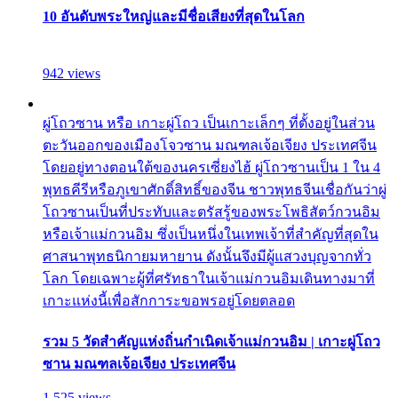
10 อันดับพระใหญ่และมีชื่อเสียงที่สุดในโลก
942 views
ผู่โถวซาน หรือ เกาะผู่โถว เป็นเกาะเล็กๆ ที่ตั้งอยู่ในส่วน
ตะวันออกของเมืองโจวซาน มณฑลเจ้อเจียง ประเทศจีน
โดยอยู่ทางตอนใต้ของนครเซี่ยงไฮ้ ผู่โถวซานเป็น 1 ใน 4
พุทธคีรีหรือภูเขาศักดิ์สิทธิ์ของจีน ชาวพุทธจีนเชื่อกันว่าผู่
โถวซานเป็นที่ประทับและตรัสรู้ของพระโพธิสัตว์กวนอิม
หรือเจ้าแม่กวนอิม ซึ่งเป็นหนึ่งในเทพเจ้าที่สำคัญที่สุดใน
ศาสนาพุทธนิกายมหายาน ดังนั้นจึงมีผู้แสวงบุญจากทั่ว
โลก โดยเฉพาะผู้ที่ศรัทธาในเจ้าแม่กวนอิมเดินทางมาที่
เกาะแห่งนี้เพื่อสักการะขอพรอยู่โดยตลอด
รวม 5 วัดสำคัญแห่งถิ่นกำเนิดเจ้าแม่กวนอิม | เกาะผู่โถว
ซาน มณฑลเจ้อเจียง ประเทศจีน
1,525 views