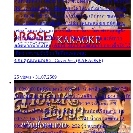
คู่แฟนเพลง ไม่เคยคิดว่าเก่ง หรือดังกว่าใคร..ใคร พระคุณ
ผู้ฟัง เท่านั้นยิ่งใหญ่ ที่เป็นแรงใจ ให้ผมดังมา.. ขอ องค์เท
วา สถิตฟากฟ้ายิ่งใหญ่ คุ้มภัยให้ท่าน เถิดหนา ขอจงเชื่อ
ใจ ไว้เถิดว่า ตราบชั่วชีวา ไม่ลืมแฟนเพลง ขอ อยู่คู่แฟน
เพลง ไม่เคยคิดว่าเก่ง หรือดังกว่าใคร..ใคร พระคุณผู้ฟัง
เท่านั้นยิ่งใหญ่ ที่เป็นแรงใจ ให้ผมดังมา.. ขอ องค์เทวา
สถิตฟากฟ้ายิ่งใหญ่ คุ้มภัยให้ท่าน เถิดหนา ขอจงเชื่อใจ ไว้
เถิดว่า ตราบชั่วชีวา ไม่ลืมแฟนเพลง
ขอบคุณแฟนเพลง - Cover Ver. (KARAOKE)
25 views • 31.07.2569
1. 00:00:00 ยินดีรับเดน 2. 00:03:44 น้ำตาอีสาน 3. 00:07:51
กิ่งทองใบหยก 4. 00:10:35 น้ำนิ่งไหลลึก 5. 00:13:49 ลานรัก
ลานเท 6. 00:17:06 จำใจจาก 7. 00:20:53 คืนฝนตก 8.
00:25:16 น้ำลงเดือนยี่ 9. 00:28:47 โสนน้อยเรือนงาม 10.
00:32:29 ตอไม้ที่ตายแล้ว 11. 00:35:41 น้ำกรดแช่เย็น 12.
00:39:08 อยากฟังซ้ำ 13. 00:42:32 รู้ว่าเขาหลอก 14.