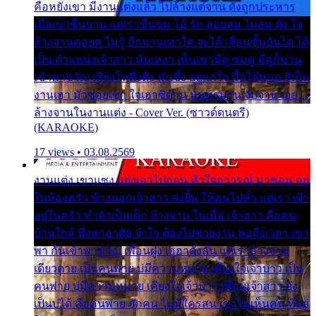
คือหยังเขา มีงานแต่งแล้ว ไปล้างแต่จาน ดั่งถูกประหาร
เมื่อเขาชื่นบาน แต่เราขื่นขม โอ้ รัก ลอยลม ไม่สม ดัง ใจ
ล้างจานคอยคู่ ไม่รู้ อีกนานเท่าใด จะได้ เลื่อนขั้นบันได ได้
เป็น ตำแหน่งเจ้าสาว มันเหงา เห็นเขามีคู่ ซมดู มีคู่ก็ม่วน
เข้าพาขวัญ เสียงโห่ตึงตึง มันซึ้ง อยู่แก่ใจ มื้อใด๋หนอ สิเป็น
งานเฮา มัวซอยเขา ใจเฮาซิด้าน มันทรมาน จับจาน เอย…
ล้างจานในงานแต่ง - Cover Ver. (ซาวด์ดนตรี)
(KARAOKE)
17 views • 03.08.2569
งานแต่ง เขาแซง แย่งเอาไปก่อน หัวใจอาวรณ์ มาซ่อน อยู่
ในห้องครัว ข้างนอกเจ้าสาว ส่งยิ้ม ให้คนไปทั่ว แต่เรา เฝ้า
อยู่ในครัว ทำตัวเป็นเด็ก ล้างจาน ในเมื่อ เจ้าสาว คือคน
บ้านใกล้ พึ่งพาอาศัย จำใจ ต้องไปช่วยงาน พอถึงเวลา เขา
พา กันเข้าพาขวัญ เพื่อนฝูง เฮฮาดังลั่น แต่เราล้างจาน
เดียวดาย เป็นคนพ่าย บ่มีความหมาย เคียงใจเจ้าบ่าว เป็น
คนพ่าย บ่มีความหมาย เคียงใจเจ้าบ่าว เพื่อนเจ้าสาว ยัง
เป็นบ่ได้ คือคนพ่าย ฮักคน ไม่มีใครสน เขาไม่เห็นคน ที่อยู่