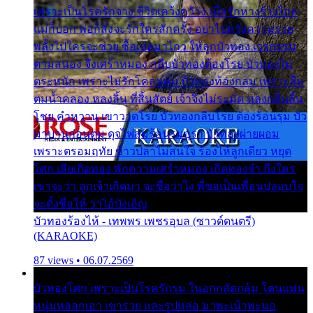
เพราะเป็นโรครักจาง ชีวิตเคว้งคว้าง เมื่อรักห่างร้างไกล
แม่ก็บอก พ่อก็สั่งจะรักใครสักครั้ง อย่าไปหวังความรวย
พลั้งไปใครจะช่วย ซื้อเปลมาไกว ให้ลูกบัวทอง เวรกรรม
ตามสนอง จึงเศร้าหมอง กลีบบัวทองต้องโรย บัวทองไม่
ตระหนัก เพราะไม่รักโคลนตม บัวทองท้องกลม เพราะลืม
ตมน้ำคลอง หลงลิ้น ที่สิ้นสัตย์ เจ้าจึงไม่ระมัด หลงกลิ่นลิ้น
โชย คำหวาน เขาวาดโรย บัวทองกลีบโรย ต้องร้อนรุม บัว
มาบานก่อนตูม ดุจไฟสุมร้อนรุมอุรา บัวทองผ่ายผอม
เพราะตรอมฤทัย ข้าวปลาไม่สนใจ ร้องไห้ลูกเดียว หยุด
โศก เสียเถิดทอง พักความเศร้าหมอง เถิดทองจ๋า ถึงใคร
เขาจะว่า ลูกเจ้าเกิดมา จะชื่อว่าไง พี่ขอเป็นเพื่อนปลอบใจ
จะตั้งชื่อให้ ว่าไอ้บังเอิญ
บัวทองร้องไห้ - เทพพร เพชรอุบล (ซาวด์ดนตรี)
(KARAOKE)
87 views • 06.07.2569
บัวทองโศก เพราะเป็นโรครักรุม ในอกกลัดกลุ้ม โดนแฟน
หนุ่มหลอกเอา เขารวย และรูปหล่อ มาพะเน้าพะนอ