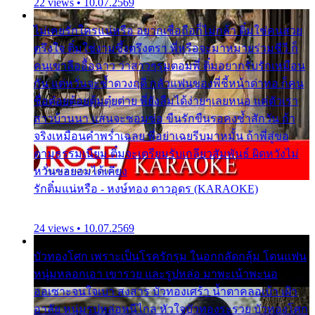
22 views • 10.07.2569
ไม่เคยรักใครแน่หรือ อยากเชื่อถือก็ไม่กล้า ติ๋มใช่คนสวย
ตรึงใจ ติ๋มใช่งามซึ้งตรึงตรา พี่หรือจะมาหมายร่วมชีวี ก็
คนเขาลืออื้อฉาว ว่าสาวๆรุมตอมพี่ ติ๋มอยากรับรักเหมือน
กัน แต่หวั่นจะช้ำดวงฤดี กลัวแฟนของพี่ชี้หน้าด่าทอ ก็คน
ชื่อต๋อยต้อยตุ้มตุ๋ยต่าย พี่ยังลืมได้ง่ายๆเลยหนอ แค่ตัวเรา
สาวบ้านนา แสนจะซอมซ่อ ขืนรักขืนรอคงช้ำสักวัน ถ้า
จริงเหมือนคำพร่ำเฉลย พี่อย่าเฉยรีบมาหมั้น ถ้าพี่สู่ขอ
ตามธรรมเนียม ติ๋มจะเตรียมรับเกลียวสัมพันธ์ ผิดหวังไม่
หวั่นขอยอมได้เคียง
รักติ๋มแน่หรือ - หงษ์ทอง ดาวอุดร (KARAOKE)
24 views • 10.07.2569
บัวทองโศก เพราะเป็นโรครักรุม ในอกกลัดกลุ้ม โดนแฟน
หนุ่มหลอกเอา เขารวย และรูปหล่อ มาพะเน้าพะนอ
ออเซาะจนใจเบา สงสาร บัวทองเศร้า น้ำตาคลอเบ้า เฝ้า
อาลัย หนุ่มรูปหล่อหนีไกล หัวใจบัวทองระรวย บัวทองโศก