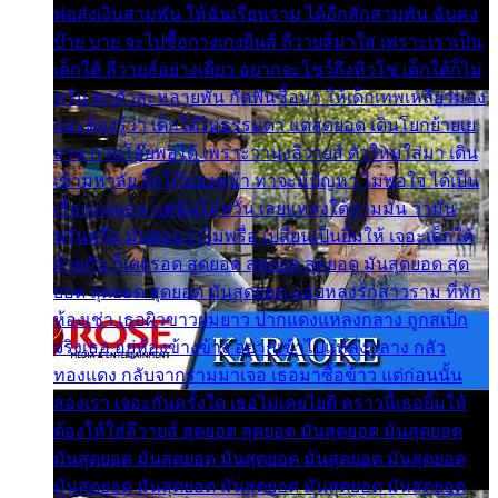
พ่อส่งเงินสามพัน ให้ฉันเรียนราม ได้อีกสักสามพัน ฉันคง
บ๊าย บาย จะไปซื้อกางเกงยีนส์ ลีวายส์มาใส่ เพราะเราเป็น
เด็กใต้ ลีวายส์อย่างเดียว อยากจะโชว์ถึงหิวโซ เด็กใต้ก็ไม่
หวั่น ตกตัวละหลายพัน กัดฟันซื้อมา ให้เด็กเทพเหลียวมอง
และต้องรู้ว่า เด็กใต้ไม่ธรรมดา แต่สุดยอด เดินโยกย้ายเย
ยวน กวนโอ๊ยพอได้ เพราะว่านุ่งลีวายส์ ตัวใหม่ใส่มา เดิน
เข้ามหาลัย จิ๊กโก๊มองหน้า ท่าจะมีปัญหา ไม่พอใจ ได้เป็น
เรื่องแน่นอน แต่ฉันไม่หวั่น เลยแหลงใต้ถามมัน ว่ามัน
พรั่นพรือ มันตอบว่าไม่พรื่อ เปลี่ยนเป็นยิ้มให้ เจอะเด็กใต้
ด้วยกัน ก็เลยรอด สุดยอด สุดยอด สุดยอด มันสุดยอด สุด
ยอด สุดยอด สุดยอด มันสุดยอด แอบหลงรักสาวราม ที่พัก
ห้องเช่า เธอผิวขาวผมยาว ปากแดงแหลงกลาง ถูกสเป็ก
จริงเธอ อยู่ห้องข้างข้าง อยากเข้าไปแหลงกลาง กลัว
ทองแดง กลับจากรามมาเจอ เธอมาซื้อข้าว แต่ก่อนนั้น
สองเรา เจอะกันครั้งใด เธอไม่เคยไยดี คราวนี้เธอยิ้มให้
ต้องให้ใส่ลีวายส์ สุดยอด สุดยอด มันสุดยอด มันสุดยอด
มันสุดยอด มันสุดยอด มันสุดยอด มันสุดยอด มันสุดยอด
มันสุดยอด มันสุดยอด มันสุดยอด มันสุดยอด มันสุดยอด