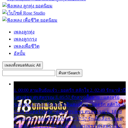
เพลงลูกทุ่ง
เพลงลูกกรุง
เพลงเพื่อชีวิต
อัลบั้ม
เพลงทั้งหมด
Music All
ค้นหา
Search
1. 00:00 สามสิบยังแจ๋ว - ยอดรัก สลักใจ 2. 02:49 รักมาห้าปี
- ศรเพชร ศรสุพรรณ 3. 05:57 รักสาวเสื้อลาย - แสงสุรีย์
รุ่งโรจน์ 4. 09:51 รักสะท้านดินสะเทือน - ยอดรัก สลักใจ 5.
12:23 มอเตอร์ไซค์ทำหล่น - ศรเพชร ศรสุพรรณ 6. 14:49
หิ้วกระเป๋า - แสงสุรีย์ รุ่งโรจน์ 7. 17:57 รักเผื่อเลือก - ยอด
รัก สลักใจ 8. 21:21 น้ำตาไอ้หนุ่ม - ศรเพชร ศรสุพรรณ 9.