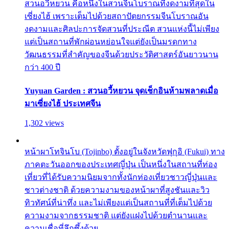
สวนอวี้หยวน คือหนึ่งในสวนจีนโบราณที่งดงามที่สุดใน
เซี่ยงไฮ้ เพราะเต็มไปด้วยสถาปัตยกรรมจีนโบราณอัน
งดงามและศิลปะการจัดสวนที่ประณีต สวนแห่งนี้ไม่เพียง
แต่เป็นสถานที่พักผ่อนหย่อนใจแต่ยังเป็นมรดกทาง
วัฒนธรรมที่สำคัญของจีนด้วยประวัติศาสตร์อันยาวนาน
กว่า 400 ปี
Yuyuan Garden : สวนอวี้หยวน จุดเช็กอินห้ามพลาดเมื่อ
มาเซี่ยงไฮ้ ประเทศจีน
1,302 views
หน้าผาโทจินโบ (Tojinbo) ตั้งอยู่ในจังหวัดฟุกุอิ (Fukui) ทาง
ภาคตะวันออกของประเทศญี่ปุ่น เป็นหนึ่งในสถานที่ท่อง
เที่ยวที่ได้รับความนิยมจากทั้งนักท่องเที่ยวชาวญี่ปุ่นและ
ชาวต่างชาติ ด้วยความงามของหน้าผาที่สูงชันและวิว
ทิวทัศน์ที่น่าทึ่ง และไม่เพียงแต่เป็นสถานที่ที่เต็มไปด้วย
ความงามจากธรรมชาติ แต่ยังแฝงไปด้วยตำนานและ
ความเชื่อที่ลึกซึ้งด้วย