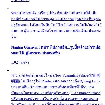
หนานไห่กวนอิม หรือ รูปปั้นเจ้าแม่กวนอิมทะเลใต้ เป็น
องค์เจ้าแม่กวนอิมความสูง 33 เมตรรวมฐาน ประดิษฐาน
อยู่ริมทะเล ไม่ไกลกันนักกับ “วัดเจ้าแม่กวนอิมไม่ยอมไป”
บนเกาะผู่โถวซาน เมืองโจวซาน มณฑลเจ้อเจียง ประเทศ
จีน
Nanhai Guanyin : หนานไห่กวนอิม...รูปปั้นเจ้าแม่กวนอิม
ทะเลใต้, ผู่โถวซาน ประเทศจีน
1,024 views
พระราชวังหยวนหมิงใหม่ (New Yuanming Palace/宮新園
明園) ในเมืองจูไห่ (Zhuhai) มณฑลกวางตุ้ง (Quangdong)
ประเทศจีน เป็นสวนและสถานที่ท่องเที่ยวที่ได้รับแรง
บันดาลใจจากพระราชวังฤดูร้อนเก่า (Old Summer Palace)
หรือหยวนหมิงหยวนในกรุงปักกิ่ง สวนสาธารณะขนาด
ใหญ่ใจกลางเมืองแห่งนี้มีครบทั้งธรรมชาติ สถาปัตยกรรม