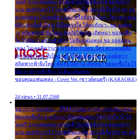
ไมตรี จากแฟนเพลง ทุกทุกที่ ปราณีหลั่งไหล ผมขอฝาก
นาม ยอดรักเอาไว้ โปรดเป็นแรงใจ อย่างนี้เรื่อยไป ขอ อยู่
คู่แฟนเพลง ไม่เคยคิดว่าเก่ง หรือดังกว่าใคร..ใคร พระคุณ
ผู้ฟัง เท่านั้นยิ่งใหญ่ ที่เป็นแรงใจ ให้ผมดังมา.. ขอ องค์เท
วา สถิตฟากฟ้ายิ่งใหญ่ คุ้มภัยให้ท่าน เถิดหนา ขอจงเชื่อ
ใจ ไว้เถิดว่า ตราบชั่วชีวา ไม่ลืมแฟนเพลง ขอ อยู่คู่แฟน
เพลง ไม่เคยคิดว่าเก่ง หรือดังกว่าใคร..ใคร พระคุณผู้ฟัง
เท่านั้นยิ่งใหญ่ ที่เป็นแรงใจ ให้ผมดังมา.. ขอ องค์เทวา
สถิตฟากฟ้ายิ่งใหญ่ คุ้มภัยให้ท่าน เถิดหนา ขอจงเชื่อใจ ไว้
เถิดว่า ตราบชั่วชีวา ไม่ลืมแฟนเพลง
ขอบคุณแฟนเพลง - Cover Ver. (ซาวด์ดนตรี) (KARAOKE)
24 views • 31.07.2569
ขอ กราบ ขอบคุณ.... ที่ได้รับไออุ่น การุณ จากแฟน เพลง
ผมแสนชื่นใจ หายวังเวง เมื่อแฟนเพลง ให้กำลังใจ น้ำใจ
ไมตรี จากแฟนเพลง ทุกทุกที่ ปราณีหลั่งไหล ผมขอฝาก
นาม ยอดรักเอาไว้ โปรดเป็นแรงใจ อย่างนี้เรื่อยไป ขอ อยู่