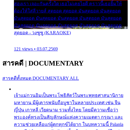
สองเรา เจอะกันครั้งใด เธอไม่เคยไยดี คราวนี้เธอยิ้มให้
ต้องให้ใส่ลีวายส์ สุดยอด สุดยอด มันสุดยอด มันสุดยอด
มันสุดยอด มันสุดยอด มันสุดยอด มันสุดยอด มันสุดยอด
มันสุดยอด มันสุดยอด มันสุดยอด มันสุดยอด มันสุดยอด
สุดยอด - วงซูซู (KARAOKE)
121 views • 03.07.2569
สารคดี
|
DOCUMENTARY
สารคดีทั้งหมด
DOCUMENTARY ALL
เจ้าแม่กวนอิมเป็นพระโพธิสัตว์ในพระพุทธศาสนานิกาย
มหายาน มีผู้เคารพนับถือบูชาในหลายประเทศ เช่น จีน
ญี่ปุ่น เกาหลี เวียดนาม รวมทั้งไทย โดยมีความเชื่อว่า
พระองค์ทรงเป็นสัญลักษณ์แห่งความเมตตา กรุณา และ
ความช่วยเหลือแก่ผู้ตกทุกข์ได้ยาก ในบทความนี้ Palanla