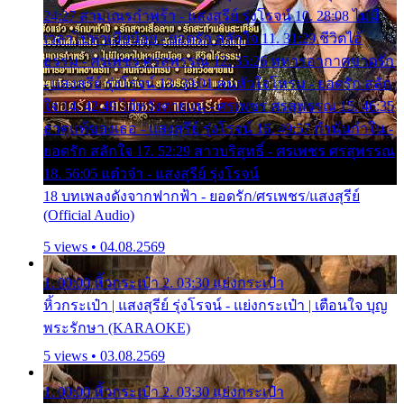
24:27 สามเณรกำพร้า - แสงสุรีย์ รุ่งโรจน์ 10. 28:08 ไม่มี
เวลาไปหาเมียน้อย - ยอดรัก สลักใจ 11. 31:29 ชีวิตไอ้
ธรรม - ศรเพชร ศรสุพรรณ 12. 35:26 ทหารอากาศขาดรัก
- แสงสุรีย์ รุ่งโรจน์ 13. 39:01 คนหัวใจโทรม - ยอดรัก สลัก
ใจ 14. 42:49 ไอ้หวังตายแน่ - ศรเพชร ศรสุพรรณ 15. 46:35
ธาตุแท้ของเธอ - แสงสุรีย์ รุ่งโรจน์ 16. 49:57 กำนันกำใน -
ยอดรัก สลักใจ 17. 52:29 สาวบริสุทธิ์ - ศรเพชร ศรสุพรรณ
18. 56:05 แต๋วจ๋า - แสงสุรีย์ รุ่งโรจน์
18 บทเพลงดังจากฟากฟ้า - ยอดรัก/ศรเพชร/แสงสุรีย์
(Official Audio)
5 views • 04.08.2569
1. 00:00 หิ้วกระเป๋า 2. 03:30 แย่งกระเป๋า
หิ้วกระเป๋า | แสงสุรีย์ รุ่งโรจน์ - แย่งกระเป๋า | เตือนใจ บุญ
พระรักษา (KARAOKE)
5 views • 03.08.2569
1. 00:00 หิ้วกระเป๋า 2. 03:30 แย่งกระเป๋า