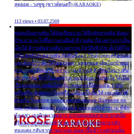
สุดยอด - วงซูซู (ซาวด์ดนตรี) (KARAOKE)
113 views • 03.07.2569
พ่อส่งเงินสามพัน ให้ฉันเรียนราม ได้อีกสักสามพัน ฉันคง
บ๊าย บาย จะไปซื้อกางเกงยีนส์ ลีวายส์มาใส่ เพราะเราเป็น
เด็กใต้ ลีวายส์อย่างเดียว อยากจะโชว์ถึงหิวโซ เด็กใต้ก็ไม่
หวั่น ตกตัวละหลายพัน กัดฟันซื้อมา ให้เด็กเทพเหลียวมอง
และต้องรู้ว่า เด็กใต้ไม่ธรรมดา แต่สุดยอด เดินโยกย้ายเย
ยวน กวนโอ๊ยพอได้ เพราะว่านุ่งลีวายส์ ตัวใหม่ใส่มา เดิน
เข้ามหาลัย จิ๊กโก๊มองหน้า ท่าจะมีปัญหา ไม่พอใจ ได้เป็น
เรื่องแน่นอน แต่ฉันไม่หวั่น เลยแหลงใต้ถามมัน ว่ามัน
พรั่นพรือ มันตอบว่าไม่พรื่อ เปลี่ยนเป็นยิ้มให้ เจอะเด็กใต้
ด้วยกัน ก็เลยรอด สุดยอด สุดยอด สุดยอด มันสุดยอด สุด
ยอด สุดยอด สุดยอด มันสุดยอด แอบหลงรักสาวราม ที่พัก
ห้องเช่า เธอผิวขาวผมยาว ปากแดงแหลงกลาง ถูกสเป็ก
จริงเธอ อยู่ห้องข้างข้าง อยากเข้าไปแหลงกลาง กลัว
ทองแดง กลับจากรามมาเจอ เธอมาซื้อข้าว แต่ก่อนนั้น