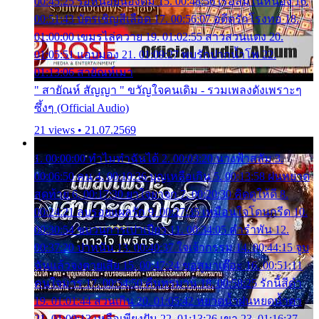
00:45:25 รอหน่อยน้องติ๋ม 15. 00:48:56 เรือล่มในหนอง 16.
00:51:43 บัตรเชิญสีเลือด 17. 00:56:07 อดีตรักโรงทอ 18.
01:00:00 เขมรไล่ควาย 19. 01:02:55 สาวสวนแตง 20.
01:05:51 แอบมอง 21. 01:09:27 พบรักปากน้ำโพ 22.
01:13:06 สายัณห์เมา
" สายัณห์ สัญญา " ขวัญใจคนเดิม - รวมเพลงดังเพราะๆ
ซึ้งๆ (Official Audio)
21 views • 21.07.2569
1. 00:00:00 ทำไมทำฉันได้ 2. 00:03:20 นางฟ้าสลัม 3.
00:06:50 คน 4. 00:10:36 บุญเหลือเกิน 5. 00:13:58 ฝนหยาด
สุดท้าย 6. 00:17:30 ยาใจยาจก 7. 00:20:30 คิดดูให้ดี 8.
00:24:21 ลบรอยแผลรัก 9. 00:27:35 เหมือนใจโดนกรีด 10.
00:30:54 ขบวนการเปาเปียว 11. 00:34:05 คำรำพัน 12.
00:37:20 ปาหนัน 13. 00:40:37 ใจเจ้ากรรม 14. 00:44:15 จูบ
ฉันแล้วจงตายเสีย 15. 00:47:24 ขอสูมาเต๊อะ 16. 00:51:11
คนใจมาร 17. 00:54:50 คืนทรมาน 18. 00:58:25 รักนี้สีดำ
19. 01:01:44 ส่วนเกิน 20. 01:05:42 หยาดน้ำฝนหยดน้ำตา
21. 01:09:13 เหลือเพียงฝัน 22. 01:13:26 เขา 23. 01:16:37