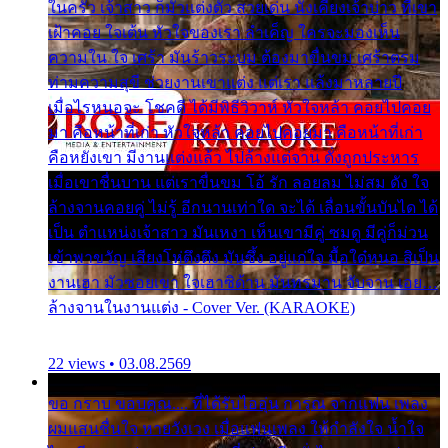
ในครัว เจ้าสาว ก็มัวแต่งตัว สวยเด่น นั่งเคียงเจ้าบ่าว ที่เขา
เฝ้าคอย ใจเต้น หัวใจของเรา ลำเค็ญ ใครจะมองเห็น
ความใน ใจ เศร้า มันร้าวระบม ต้องมาขื่นขม เศร้าตรม
ท่ามความสุขี ช่วยงานเขาแต่ง แต่เรา แล้งมาหลายปี
เมื่อไรหนอจะ โชคดี ได้มีพิธีวิวาห์ หัวใจหล้า คอยไปคอย
มา คือหน้าที่เก่า หัวใจหล้า คอยไปคอยมา คือหน้าที่เก่า
คือหยังเขา มีงานแต่งแล้ว ไปล้างแต่จาน ดั่งถูกประหาร
เมื่อเขาชื่นบาน แต่เราขื่นขม โอ้ รัก ลอยลม ไม่สม ดัง ใจ
ล้างจานคอยคู่ ไม่รู้ อีกนานเท่าใด จะได้ เลื่อนขั้นบันได ได้
เป็น ตำแหน่งเจ้าสาว มันเหงา เห็นเขามีคู่ ซมดู มีคู่ก็ม่วน
เข้าพาขวัญ เสียงโห่ตึงตึง มันซึ้ง อยู่แก่ใจ มื้อใด๋หนอ สิเป็น
งานเฮา มัวซอยเขา ใจเฮาซิด้าน มันทรมาน จับจาน เอย…
ล้างจานในงานแต่ง - Cover Ver. (KARAOKE)
22 views • 03.08.2569
ขอ กราบ ขอบคุณ.... ที่ได้รับไออุ่น การุณ จากแฟน เพลง
ผมแสนชื่นใจ หายวังเวง เมื่อแฟนเพลง ให้กำลังใจ น้ำใจ