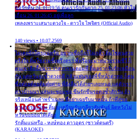
ขอรักคืน 24. 01:19:56 คนเรารักกันยาก 25. 01:23:06 หัวใจ
เถื่อน 26. 01:26:45 อยู่เพื่อลูก
เพลงเพราะเสนาะดวงใจ - ดาวใจ ไพจิตร (Official Audio)
140 views • 10.07.2569
ไม่เคยรักใครแน่หรือ อยากเชื่อถือก็ไม่กล้า ติ๋มใช่คนสวย
ตรึงใจ ติ๋มใช่งามซึ้งตรึงตรา พี่หรือจะมาหมายร่วมชีวี ก็
คนเขาลืออื้อฉาว ว่าสาวๆรุมตอมพี่ ติ๋มอยากรับรักเหมือน
กัน แต่หวั่นจะช้ำดวงฤดี กลัวแฟนของพี่ชี้หน้าด่าทอ ก็คน
ชื่อต๋อยต้อยตุ้มตุ๋ยต่าย พี่ยังลืมได้ง่ายๆเลยหนอ แค่ตัวเรา
สาวบ้านนา แสนจะซอมซ่อ ขืนรักขืนรอคงช้ำสักวัน ถ้า
จริงเหมือนคำพร่ำเฉลย พี่อย่าเฉยรีบมาหมั้น ถ้าพี่สู่ขอ
ตามธรรมเนียม ติ๋มจะเตรียมรับเกลียวสัมพันธ์ ผิดหวังไม่
หวั่นขอยอมได้เคียง
รักติ๋มแน่หรือ - หงษ์ทอง ดาวอุดร (ซาวด์ดนตรี)
(KARAOKE)