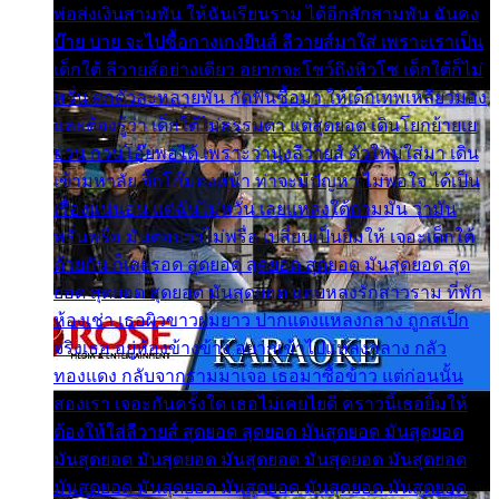
พ่อส่งเงินสามพัน ให้ฉันเรียนราม ได้อีกสักสามพัน ฉันคง
บ๊าย บาย จะไปซื้อกางเกงยีนส์ ลีวายส์มาใส่ เพราะเราเป็น
เด็กใต้ ลีวายส์อย่างเดียว อยากจะโชว์ถึงหิวโซ เด็กใต้ก็ไม่
หวั่น ตกตัวละหลายพัน กัดฟันซื้อมา ให้เด็กเทพเหลียวมอง
และต้องรู้ว่า เด็กใต้ไม่ธรรมดา แต่สุดยอด เดินโยกย้ายเย
ยวน กวนโอ๊ยพอได้ เพราะว่านุ่งลีวายส์ ตัวใหม่ใส่มา เดิน
เข้ามหาลัย จิ๊กโก๊มองหน้า ท่าจะมีปัญหา ไม่พอใจ ได้เป็น
เรื่องแน่นอน แต่ฉันไม่หวั่น เลยแหลงใต้ถามมัน ว่ามัน
พรั่นพรือ มันตอบว่าไม่พรื่อ เปลี่ยนเป็นยิ้มให้ เจอะเด็กใต้
ด้วยกัน ก็เลยรอด สุดยอด สุดยอด สุดยอด มันสุดยอด สุด
ยอด สุดยอด สุดยอด มันสุดยอด แอบหลงรักสาวราม ที่พัก
ห้องเช่า เธอผิวขาวผมยาว ปากแดงแหลงกลาง ถูกสเป็ก
จริงเธอ อยู่ห้องข้างข้าง อยากเข้าไปแหลงกลาง กลัว
ทองแดง กลับจากรามมาเจอ เธอมาซื้อข้าว แต่ก่อนนั้น
สองเรา เจอะกันครั้งใด เธอไม่เคยไยดี คราวนี้เธอยิ้มให้
ต้องให้ใส่ลีวายส์ สุดยอด สุดยอด มันสุดยอด มันสุดยอด
มันสุดยอด มันสุดยอด มันสุดยอด มันสุดยอด มันสุดยอด
มันสุดยอด มันสุดยอด มันสุดยอด มันสุดยอด มันสุดยอด