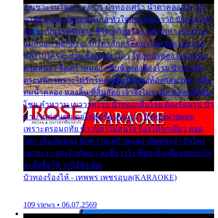
ออเซาะจนใจเบา สงสาร บัวทองเศร้า น้ำตาคลอเบ้า เฝ้า
อาลัย หนุ่มรูปหล่อหนีไกล หัวใจบัวทองระรวย บัวทองโศก
เพราะเป็นโรครักจาง ชีวิตเคว้งคว้าง เมื่อรักห่างร้างไกล
แม่ก็บอก พ่อก็สั่งจะรักใครสักครั้ง อย่าไปหวังความรวย
พลั้งไปใครจะช่วย ซื้อเปลมาไกว ให้ลูกบัวทอง เวรกรรม
ตามสนอง จึงเศร้าหมอง กลีบบัวทองต้องโรย บัวทองไม่
ตระหนัก เพราะไม่รักโคลนตม บัวทองท้องกลม เพราะลืม
ตมน้ำคลอง หลงลิ้น ที่สิ้นสัตย์ เจ้าจึงไม่ระมัด หลงกลิ่นลิ้น
โชย คำหวาน เขาวาดโรย บัวทองกลีบโรย ต้องร้อนรุม บัว
มาบานก่อนตูม ดุจไฟสุมร้อนรุมอุรา บัวทองผ่ายผอม
เพราะตรอมฤทัย ข้าวปลาไม่สนใจ ร้องไห้ลูกเดียว หยุด
โศก เสียเถิดทอง พักความเศร้าหมอง เถิดทองจ๋า ถึงใคร
เขาจะว่า ลูกเจ้าเกิดมา จะชื่อว่าไง พี่ขอเป็นเพื่อนปลอบใจ
จะตั้งชื่อให้ ว่าไอ้บังเอิญ
บัวทองร้องไห้ - เทพพร เพชรอุบล(KARAOKE)
109 views • 06.07.2569