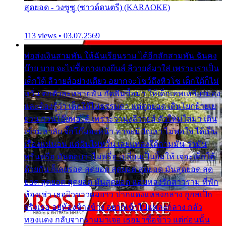
สุดยอด - วงซูซู (ซาวด์ดนตรี) (KARAOKE)
113 views • 03.07.2569
พ่อส่งเงินสามพัน ให้ฉันเรียนราม ได้อีกสักสามพัน ฉันคง
บ๊าย บาย จะไปซื้อกางเกงยีนส์ ลีวายส์มาใส่ เพราะเราเป็น
เด็กใต้ ลีวายส์อย่างเดียว อยากจะโชว์ถึงหิวโซ เด็กใต้ก็ไม่
หวั่น ตกตัวละหลายพัน กัดฟันซื้อมา ให้เด็กเทพเหลียวมอง
และต้องรู้ว่า เด็กใต้ไม่ธรรมดา แต่สุดยอด เดินโยกย้ายเย
ยวน กวนโอ๊ยพอได้ เพราะว่านุ่งลีวายส์ ตัวใหม่ใส่มา เดิน
เข้ามหาลัย จิ๊กโก๊มองหน้า ท่าจะมีปัญหา ไม่พอใจ ได้เป็น
เรื่องแน่นอน แต่ฉันไม่หวั่น เลยแหลงใต้ถามมัน ว่ามัน
พรั่นพรือ มันตอบว่าไม่พรื่อ เปลี่ยนเป็นยิ้มให้ เจอะเด็กใต้
ด้วยกัน ก็เลยรอด สุดยอด สุดยอด สุดยอด มันสุดยอด สุด
ยอด สุดยอด สุดยอด มันสุดยอด แอบหลงรักสาวราม ที่พัก
ห้องเช่า เธอผิวขาวผมยาว ปากแดงแหลงกลาง ถูกสเป็ก
จริงเธอ อยู่ห้องข้างข้าง อยากเข้าไปแหลงกลาง กลัว
ทองแดง กลับจากรามมาเจอ เธอมาซื้อข้าว แต่ก่อนนั้น