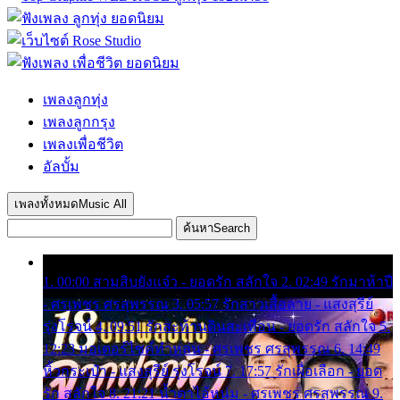
เพลงลูกทุ่ง
เพลงลูกกรุง
เพลงเพื่อชีวิต
อัลบั้ม
เพลงทั้งหมด
Music All
ค้นหา
Search
1. 00:00 สามสิบยังแจ๋ว - ยอดรัก สลักใจ 2. 02:49 รักมาห้าปี
- ศรเพชร ศรสุพรรณ 3. 05:57 รักสาวเสื้อลาย - แสงสุรีย์
รุ่งโรจน์ 4. 09:51 รักสะท้านดินสะเทือน - ยอดรัก สลักใจ 5.
12:23 มอเตอร์ไซค์ทำหล่น - ศรเพชร ศรสุพรรณ 6. 14:49
หิ้วกระเป๋า - แสงสุรีย์ รุ่งโรจน์ 7. 17:57 รักเผื่อเลือก - ยอด
รัก สลักใจ 8. 21:21 น้ำตาไอ้หนุ่ม - ศรเพชร ศรสุพรรณ 9.