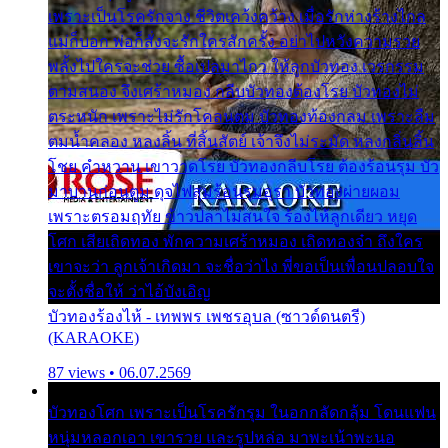
เพราะเป็นโรครักจาง ชีวิตเคว้งคว้าง เมื่อรักห่างร้างไกล
แม่ก็บอก พ่อก็สั่งจะรักใครสักครั้ง อย่าไปหวังความรวย
พลั้งไปใครจะช่วย ซื้อเปลมาไกว ให้ลูกบัวทอง เวรกรรม
ตามสนอง จึงเศร้าหมอง กลีบบัวทองต้องโรย บัวทองไม่
ตระหนัก เพราะไม่รักโคลนตม บัวทองท้องกลม เพราะลืม
ตมน้ำคลอง หลงลิ้น ที่สิ้นสัตย์ เจ้าจึงไม่ระมัด หลงกลิ่นลิ้น
โชย คำหวาน เขาวาดโรย บัวทองกลีบโรย ต้องร้อนรุม บัว
มาบานก่อนตูม ดุจไฟสุมร้อนรุมอุรา บัวทองผ่ายผอม
เพราะตรอมฤทัย ข้าวปลาไม่สนใจ ร้องไห้ลูกเดียว หยุด
โศก เสียเถิดทอง พักความเศร้าหมอง เถิดทองจ๋า ถึงใคร
เขาจะว่า ลูกเจ้าเกิดมา จะชื่อว่าไง พี่ขอเป็นเพื่อนปลอบใจ
จะตั้งชื่อให้ ว่าไอ้บังเอิญ
บัวทองร้องไห้ - เทพพร เพชรอุบล (ซาวด์ดนตรี)
(KARAOKE)
87 views • 06.07.2569
บัวทองโศก เพราะเป็นโรครักรุม ในอกกลัดกลุ้ม โดนแฟน
หนุ่มหลอกเอา เขารวย และรูปหล่อ มาพะเน้าพะนอ