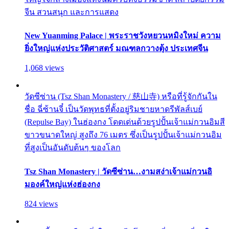
จีน สวนสนุก และการแสดง
New Yuanming Palace | พระราชวังหยวนหมิงใหม่ ความ
ยิ่งใหญ่แห่งประวัติศาสตร์ มณฑลกวางตุ้ง ประเทศจีน
1,068 views
วัดซีซ่าน (Tsz Shan Monastery / 慈山寺) หรือที่รู้จักกันใน
ชื่อ ฉี่ซ้านจี๋ เป็นวัดพุทธที่ตั้งอยู่ริมชายหาดรีพัลส์เบย์
(Repulse Bay) ในฮ่องกง โดดเด่นด้วยรูปปั้นเจ้าแม่กวนอิมสี
ขาวขนาดใหญ่ สูงถึง 76 เมตร ซึ่งเป็นรูปปั้นเจ้าแม่กวนอิม
ที่สูงเป็นอันดับต้นๆ ของโลก
Tsz Shan Monastery | วัดซีซ่าน…งามสง่าเจ้าแม่กวนอิ
มองค์ใหญ่แห่งฮ่องกง
824 views