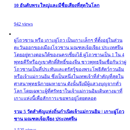
10 อันดับพระใหญ่และมีชื่อเสียงที่สุดในโลก
942 views
ผู่โถวซาน หรือ เกาะผู่โถว เป็นเกาะเล็กๆ ที่ตั้งอยู่ในส่วน
ตะวันออกของเมืองโจวซาน มณฑลเจ้อเจียง ประเทศจีน
โดยอยู่ทางตอนใต้ของนครเซี่ยงไฮ้ ผู่โถวซานเป็น 1 ใน 4
พุทธคีรีหรือภูเขาศักดิ์สิทธิ์ของจีน ชาวพุทธจีนเชื่อกันว่าผู่
โถวซานเป็นที่ประทับและตรัสรู้ของพระโพธิสัตว์กวนอิม
หรือเจ้าแม่กวนอิม ซึ่งเป็นหนึ่งในเทพเจ้าที่สำคัญที่สุดใน
ศาสนาพุทธนิกายมหายาน ดังนั้นจึงมีผู้แสวงบุญจากทั่ว
โลก โดยเฉพาะผู้ที่ศรัทธาในเจ้าแม่กวนอิมเดินทางมาที่
เกาะแห่งนี้เพื่อสักการะขอพรอยู่โดยตลอด
รวม 5 วัดสำคัญแห่งถิ่นกำเนิดเจ้าแม่กวนอิม | เกาะผู่โถว
ซาน มณฑลเจ้อเจียง ประเทศจีน
1,525 views