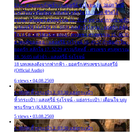
24:27 สามเณรกำพร้า - แสงสุรีย์ รุ่งโรจน์ 10. 28:08 ไม่มี
เวลาไปหาเมียน้อย - ยอดรัก สลักใจ 11. 31:29 ชีวิตไอ้
ธรรม - ศรเพชร ศรสุพรรณ 12. 35:26 ทหารอากาศขาดรัก
- แสงสุรีย์ รุ่งโรจน์ 13. 39:01 คนหัวใจโทรม - ยอดรัก สลัก
ใจ 14. 42:49 ไอ้หวังตายแน่ - ศรเพชร ศรสุพรรณ 15. 46:35
ธาตุแท้ของเธอ - แสงสุรีย์ รุ่งโรจน์ 16. 49:57 กำนันกำใน -
ยอดรัก สลักใจ 17. 52:29 สาวบริสุทธิ์ - ศรเพชร ศรสุพรรณ
18. 56:05 แต๋วจ๋า - แสงสุรีย์ รุ่งโรจน์
18 บทเพลงดังจากฟากฟ้า - ยอดรัก/ศรเพชร/แสงสุรีย์
(Official Audio)
6 views • 04.08.2569
1. 00:00 หิ้วกระเป๋า 2. 03:30 แย่งกระเป๋า
หิ้วกระเป๋า | แสงสุรีย์ รุ่งโรจน์ - แย่งกระเป๋า | เตือนใจ บุญ
พระรักษา (KARAOKE)
5 views • 03.08.2569
1. 00:00 หิ้วกระเป๋า 2. 03:30 แย่งกระเป๋า