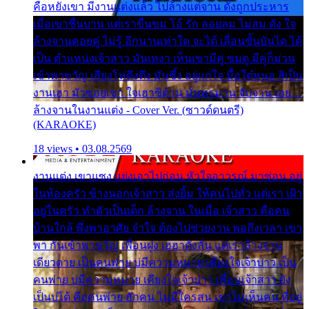
คือหยังเขา มีงานแต่งแล้ว ไปล้างแต่จาน ดั่งถูกประหาร
เมื่อเขาชื่นบาน แต่เราขื่นขม โอ้ รัก ลอยลม ไม่สม ดัง ใจ
ล้างจานคอยคู่ ไม่รู้ อีกนานเท่าใด จะได้ เลื่อนขั้นบันได ได้
เป็น ตำแหน่งเจ้าสาว มันเหงา เห็นเขามีคู่ ซมดู มีคู่ก็ม่วน
เข้าพาขวัญ เสียงโห่ตึงตึง มันซึ้ง อยู่แก่ใจ มื้อใด๋หนอ สิเป็น
งานเฮา มัวซอยเขา ใจเฮาซิด้าน มันทรมาน จับจาน เอย…
ล้างจานในงานแต่ง - Cover Ver. (ซาวด์ดนตรี)
(KARAOKE)
18 views • 03.08.2569
งานแต่ง เขาแซง แย่งเอาไปก่อน หัวใจอาวรณ์ มาซ่อน อยู่
ในห้องครัว ข้างนอกเจ้าสาว ส่งยิ้ม ให้คนไปทั่ว แต่เรา เฝ้า
อยู่ในครัว ทำตัวเป็นเด็ก ล้างจาน ในเมื่อ เจ้าสาว คือคน
บ้านใกล้ พึ่งพาอาศัย จำใจ ต้องไปช่วยงาน พอถึงเวลา เขา
พา กันเข้าพาขวัญ เพื่อนฝูง เฮฮาดังลั่น แต่เราล้างจาน
เดียวดาย เป็นคนพ่าย บ่มีความหมาย เคียงใจเจ้าบ่าว เป็น
คนพ่าย บ่มีความหมาย เคียงใจเจ้าบ่าว เพื่อนเจ้าสาว ยัง
เป็นบ่ได้ คือคนพ่าย ฮักคน ไม่มีใครสน เขาไม่เห็นคน ที่อยู่