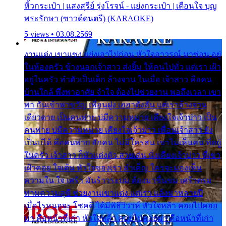
หิ้วกระเป๋า | แสงสุรีย์ รุ่งโรจน์ - แย่งกระเป๋า | เตือนใจ บุญ
พระรักษา (ซาวด์ดนตรี) (KARAOKE)
5 views • 03.08.2569
งานแต่ง เขาแซง แย่งเอาไปก่อน หัวใจอาวรณ์ มาซ่อน อยู่
ในห้องครัว ข้างนอกเจ้าสาว ส่งยิ้ม ให้คนไปทั่ว แต่เรา เฝ้า
อยู่ในครัว ทำตัวเป็นเด็ก ล้างจาน ในเมื่อ เจ้าสาว คือคน
บ้านใกล้ พึ่งพาอาศัย จำใจ ต้องไปช่วยงาน พอถึงเวลา เขา
พา กันเข้าพาขวัญ เพื่อนฝูง เฮฮาดังลั่น แต่เราล้างจาน
เดียวดาย เป็นคนพ่าย บ่มีความหมาย เคียงใจเจ้าบ่าว เป็น
คนพ่าย บ่มีความหมาย เคียงใจเจ้าบ่าว เพื่อนเจ้าสาว ยัง
เป็นบ่ได้ คือคนพ่าย ฮักคน ไม่มีใครสน เขาไม่เห็นคน ที่อยู่
ในครัว เจ้าสาว ก็มัวแต่งตัว สวยเด่น นั่งเคียงเจ้าบ่าว ที่เขา
เฝ้าคอย ใจเต้น หัวใจของเรา ลำเค็ญ ใครจะมองเห็น
ความใน ใจ เศร้า มันร้าวระบม ต้องมาขื่นขม เศร้าตรม
ท่ามความสุขี ช่วยงานเขาแต่ง แต่เรา แล้งมาหลายปี
เมื่อไรหนอจะ โชคดี ได้มีพิธีวิวาห์ หัวใจหล้า คอยไปคอย
มา คือหน้าที่เก่า หัวใจหล้า คอยไปคอยมา คือหน้าที่เก่า