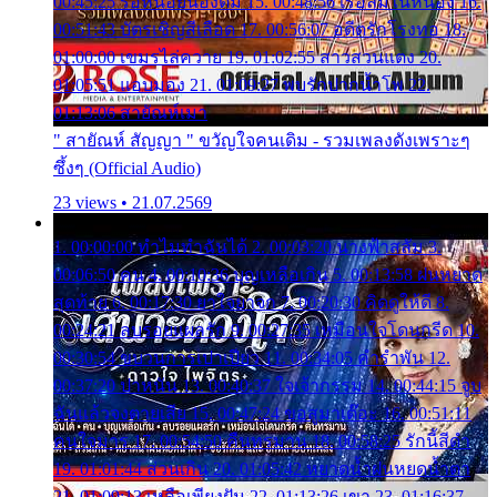
00:45:25 รอหน่อยน้องติ๋ม 15. 00:48:56 เรือล่มในหนอง 16.
00:51:43 บัตรเชิญสีเลือด 17. 00:56:07 อดีตรักโรงทอ 18.
01:00:00 เขมรไล่ควาย 19. 01:02:55 สาวสวนแตง 20.
01:05:51 แอบมอง 21. 01:09:27 พบรักปากน้ำโพ 22.
01:13:06 สายัณห์เมา
" สายัณห์ สัญญา " ขวัญใจคนเดิม - รวมเพลงดังเพราะๆ
ซึ้งๆ (Official Audio)
23 views • 21.07.2569
1. 00:00:00 ทำไมทำฉันได้ 2. 00:03:20 นางฟ้าสลัม 3.
00:06:50 คน 4. 00:10:36 บุญเหลือเกิน 5. 00:13:58 ฝนหยาด
สุดท้าย 6. 00:17:30 ยาใจยาจก 7. 00:20:30 คิดดูให้ดี 8.
00:24:21 ลบรอยแผลรัก 9. 00:27:35 เหมือนใจโดนกรีด 10.
00:30:54 ขบวนการเปาเปียว 11. 00:34:05 คำรำพัน 12.
00:37:20 ปาหนัน 13. 00:40:37 ใจเจ้ากรรม 14. 00:44:15 จูบ
ฉันแล้วจงตายเสีย 15. 00:47:24 ขอสูมาเต๊อะ 16. 00:51:11
คนใจมาร 17. 00:54:50 คืนทรมาน 18. 00:58:25 รักนี้สีดำ
19. 01:01:44 ส่วนเกิน 20. 01:05:42 หยาดน้ำฝนหยดน้ำตา
21. 01:09:13 เหลือเพียงฝัน 22. 01:13:26 เขา 23. 01:16:37