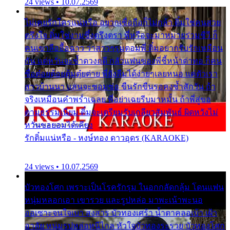
24 views • 10.07.2569
ไม่เคยรักใครแน่หรือ อยากเชื่อถือก็ไม่กล้า ติ๋มใช่คนสวย
ตรึงใจ ติ๋มใช่งามซึ้งตรึงตรา พี่หรือจะมาหมายร่วมชีวี ก็
คนเขาลืออื้อฉาว ว่าสาวๆรุมตอมพี่ ติ๋มอยากรับรักเหมือน
กัน แต่หวั่นจะช้ำดวงฤดี กลัวแฟนของพี่ชี้หน้าด่าทอ ก็คน
ชื่อต๋อยต้อยตุ้มตุ๋ยต่าย พี่ยังลืมได้ง่ายๆเลยหนอ แค่ตัวเรา
สาวบ้านนา แสนจะซอมซ่อ ขืนรักขืนรอคงช้ำสักวัน ถ้า
จริงเหมือนคำพร่ำเฉลย พี่อย่าเฉยรีบมาหมั้น ถ้าพี่สู่ขอ
ตามธรรมเนียม ติ๋มจะเตรียมรับเกลียวสัมพันธ์ ผิดหวังไม่
หวั่นขอยอมได้เคียง
รักติ๋มแน่หรือ - หงษ์ทอง ดาวอุดร (KARAOKE)
24 views • 10.07.2569
บัวทองโศก เพราะเป็นโรครักรุม ในอกกลัดกลุ้ม โดนแฟน
หนุ่มหลอกเอา เขารวย และรูปหล่อ มาพะเน้าพะนอ
ออเซาะจนใจเบา สงสาร บัวทองเศร้า น้ำตาคลอเบ้า เฝ้า
อาลัย หนุ่มรูปหล่อหนีไกล หัวใจบัวทองระรวย บัวทองโศก