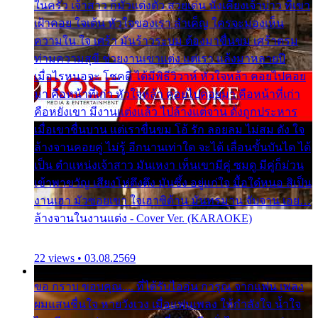
ในครัว เจ้าสาว ก็มัวแต่งตัว สวยเด่น นั่งเคียงเจ้าบ่าว ที่เขา
เฝ้าคอย ใจเต้น หัวใจของเรา ลำเค็ญ ใครจะมองเห็น
ความใน ใจ เศร้า มันร้าวระบม ต้องมาขื่นขม เศร้าตรม
ท่ามความสุขี ช่วยงานเขาแต่ง แต่เรา แล้งมาหลายปี
เมื่อไรหนอจะ โชคดี ได้มีพิธีวิวาห์ หัวใจหล้า คอยไปคอย
มา คือหน้าที่เก่า หัวใจหล้า คอยไปคอยมา คือหน้าที่เก่า
คือหยังเขา มีงานแต่งแล้ว ไปล้างแต่จาน ดั่งถูกประหาร
เมื่อเขาชื่นบาน แต่เราขื่นขม โอ้ รัก ลอยลม ไม่สม ดัง ใจ
ล้างจานคอยคู่ ไม่รู้ อีกนานเท่าใด จะได้ เลื่อนขั้นบันได ได้
เป็น ตำแหน่งเจ้าสาว มันเหงา เห็นเขามีคู่ ซมดู มีคู่ก็ม่วน
เข้าพาขวัญ เสียงโห่ตึงตึง มันซึ้ง อยู่แก่ใจ มื้อใด๋หนอ สิเป็น
งานเฮา มัวซอยเขา ใจเฮาซิด้าน มันทรมาน จับจาน เอย…
ล้างจานในงานแต่ง - Cover Ver. (KARAOKE)
22 views • 03.08.2569
ขอ กราบ ขอบคุณ.... ที่ได้รับไออุ่น การุณ จากแฟน เพลง
ผมแสนชื่นใจ หายวังเวง เมื่อแฟนเพลง ให้กำลังใจ น้ำใจ