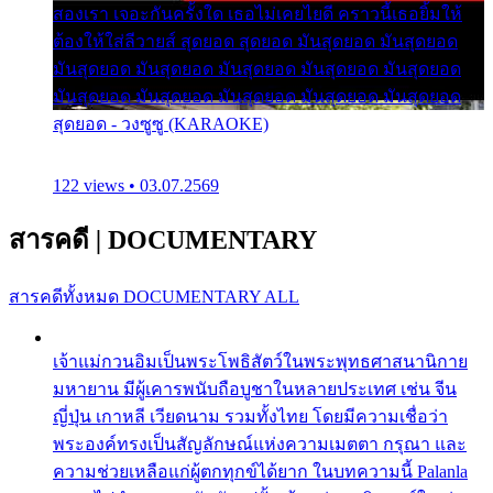
สองเรา เจอะกันครั้งใด เธอไม่เคยไยดี คราวนี้เธอยิ้มให้
ต้องให้ใส่ลีวายส์ สุดยอด สุดยอด มันสุดยอด มันสุดยอด
มันสุดยอด มันสุดยอด มันสุดยอด มันสุดยอด มันสุดยอด
มันสุดยอด มันสุดยอด มันสุดยอด มันสุดยอด มันสุดยอด
สุดยอด - วงซูซู (KARAOKE)
122 views • 03.07.2569
สารคดี
|
DOCUMENTARY
สารคดีทั้งหมด
DOCUMENTARY ALL
เจ้าแม่กวนอิมเป็นพระโพธิสัตว์ในพระพุทธศาสนานิกาย
มหายาน มีผู้เคารพนับถือบูชาในหลายประเทศ เช่น จีน
ญี่ปุ่น เกาหลี เวียดนาม รวมทั้งไทย โดยมีความเชื่อว่า
พระองค์ทรงเป็นสัญลักษณ์แห่งความเมตตา กรุณา และ
ความช่วยเหลือแก่ผู้ตกทุกข์ได้ยาก ในบทความนี้ Palanla