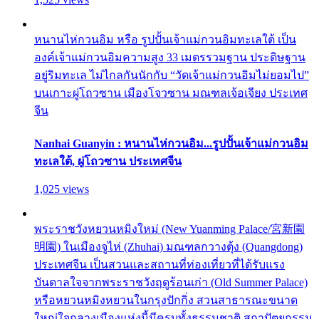
หนานไห่กวนอิม หรือ รูปปั้นเจ้าแม่กวนอิมทะเลใต้ เป็น
องค์เจ้าแม่กวนอิมความสูง 33 เมตรรวมฐาน ประดิษฐาน
อยู่ริมทะเล ไม่ไกลกันนักกับ “วัดเจ้าแม่กวนอิมไม่ยอมไป”
บนเกาะผู่โถวซาน เมืองโจวซาน มณฑลเจ้อเจียง ประเทศ
จีน
Nanhai Guanyin : หนานไห่กวนอิม...รูปปั้นเจ้าแม่กวนอิม
ทะเลใต้, ผู่โถวซาน ประเทศจีน
1,025 views
พระราชวังหยวนหมิงใหม่ (New Yuanming Palace/宮新園
明園) ในเมืองจูไห่ (Zhuhai) มณฑลกวางตุ้ง (Quangdong)
ประเทศจีน เป็นสวนและสถานที่ท่องเที่ยวที่ได้รับแรง
บันดาลใจจากพระราชวังฤดูร้อนเก่า (Old Summer Palace)
หรือหยวนหมิงหยวนในกรุงปักกิ่ง สวนสาธารณะขนาด
ใหญ่ใจกลางเมืองแห่งนี้มีครบทั้งธรรมชาติ สถาปัตยกรรม