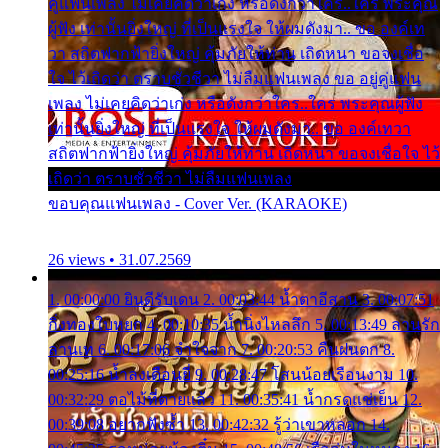
คู่แฟนเพลง ไม่เคยคิดว่าเก่ง หรือดังกว่าใคร..ใคร พระคุณ
ผู้ฟัง เท่านั้นยิ่งใหญ่ ที่เป็นแรงใจ ให้ผมดังมา.. ขอ องค์เท
วา สถิตฟากฟ้ายิ่งใหญ่ คุ้มภัยให้ท่าน เถิดหนา ขอจงเชื่อ
ใจ ไว้เถิดว่า ตราบชั่วชีวา ไม่ลืมแฟนเพลง ขอ อยู่คู่แฟน
เพลง ไม่เคยคิดว่าเก่ง หรือดังกว่าใคร..ใคร พระคุณผู้ฟัง
เท่านั้นยิ่งใหญ่ ที่เป็นแรงใจ ให้ผมดังมา.. ขอ องค์เทวา
สถิตฟากฟ้ายิ่งใหญ่ คุ้มภัยให้ท่าน เถิดหนา ขอจงเชื่อใจ ไว้
เถิดว่า ตราบชั่วชีวา ไม่ลืมแฟนเพลง
ขอบคุณแฟนเพลง - Cover Ver. (KARAOKE)
26 views • 31.07.2569
1. 00:00:00 ยินดีรับเดน 2. 00:03:44 น้ำตาอีสาน 3. 00:07:51
กิ่งทองใบหยก 4. 00:10:35 น้ำนิ่งไหลลึก 5. 00:13:49 ลานรัก
ลานเท 6. 00:17:06 จำใจจาก 7. 00:20:53 คืนฝนตก 8.
00:25:16 น้ำลงเดือนยี่ 9. 00:28:47 โสนน้อยเรือนงาม 10.
00:32:29 ตอไม้ที่ตายแล้ว 11. 00:35:41 น้ำกรดแช่เย็น 12.
00:39:08 อยากฟังซ้ำ 13. 00:42:32 รู้ว่าเขาหลอก 14.