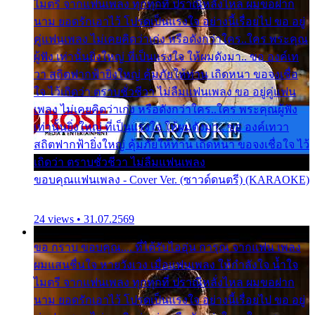
ไมตรี จากแฟนเพลง ทุกทุกที่ ปราณีหลั่งไหล ผมขอฝาก
นาม ยอดรักเอาไว้ โปรดเป็นแรงใจ อย่างนี้เรื่อยไป ขอ อยู่
คู่แฟนเพลง ไม่เคยคิดว่าเก่ง หรือดังกว่าใคร..ใคร พระคุณ
ผู้ฟัง เท่านั้นยิ่งใหญ่ ที่เป็นแรงใจ ให้ผมดังมา.. ขอ องค์เท
วา สถิตฟากฟ้ายิ่งใหญ่ คุ้มภัยให้ท่าน เถิดหนา ขอจงเชื่อ
ใจ ไว้เถิดว่า ตราบชั่วชีวา ไม่ลืมแฟนเพลง ขอ อยู่คู่แฟน
เพลง ไม่เคยคิดว่าเก่ง หรือดังกว่าใคร..ใคร พระคุณผู้ฟัง
เท่านั้นยิ่งใหญ่ ที่เป็นแรงใจ ให้ผมดังมา.. ขอ องค์เทวา
สถิตฟากฟ้ายิ่งใหญ่ คุ้มภัยให้ท่าน เถิดหนา ขอจงเชื่อใจ ไว้
เถิดว่า ตราบชั่วชีวา ไม่ลืมแฟนเพลง
ขอบคุณแฟนเพลง - Cover Ver. (ซาวด์ดนตรี) (KARAOKE)
24 views • 31.07.2569
ขอ กราบ ขอบคุณ.... ที่ได้รับไออุ่น การุณ จากแฟน เพลง
ผมแสนชื่นใจ หายวังเวง เมื่อแฟนเพลง ให้กำลังใจ น้ำใจ
ไมตรี จากแฟนเพลง ทุกทุกที่ ปราณีหลั่งไหล ผมขอฝาก
นาม ยอดรักเอาไว้ โปรดเป็นแรงใจ อย่างนี้เรื่อยไป ขอ อยู่