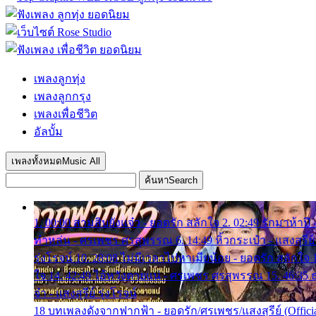
เพลงลูกทุ่ง
เพลงลูกกรุง
เพลงเพื่อชีวิต
อัลบั้ม
เพลงทั้งหมด
Music All
ค้นหา
Search
1. 00:00 สามสิบยังแจ๋ว - ยอดรัก สลักใจ 2. 02:49 รักมาห้าปี
ทำหล่น - ศรเพชร ศรสุพรรณ 6. 14:49 หิ้วกระเป๋า - แสงสุรีย์ 
รุ่งโรจน์ 10. 28:08 ไม่มีเวลาไปหาเมียน้อย - ยอดรัก สลักใ
ใจ 14. 42:49 ไอ้หวังตายแน่ - ศรเพชร ศรสุพรรณ 15. 46:35 ธา
จ๋า - แสงสุรีย์ รุ่งโรจน์
18 บทเพลงดังจากฟากฟ้า - ยอดรัก/ศรเพชร/แสงสุรีย์ (Officia