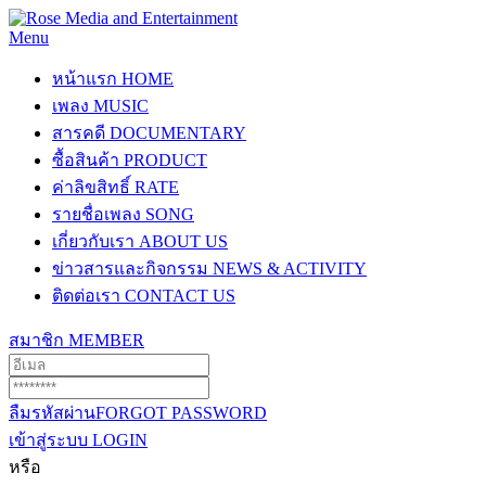
Menu
หน้าแรก
HOME
เพลง
MUSIC
สารคดี
DOCUMENTARY
ซื้อสินค้า
PRODUCT
ค่าลิขสิทธิ์
RATE
รายชื่อเพลง
SONG
เกี่ยวกับเรา
ABOUT US
ข่าวสารและกิจกรรม
NEWS & ACTIVITY
ติดต่อเรา
CONTACT US
สมาชิก
MEMBER
ลืมรหัสผ่าน
FORGOT PASSWORD
เข้าสู่ระบบ
LOGIN
หรือ