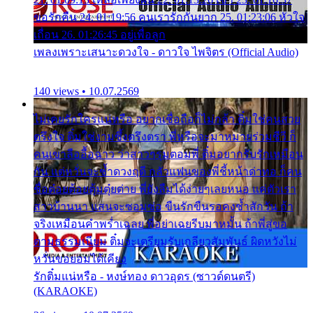
ขอรักคืน 24. 01:19:56 คนเรารักกันยาก 25. 01:23:06 หัวใจ
เถื่อน 26. 01:26:45 อยู่เพื่อลูก
เพลงเพราะเสนาะดวงใจ - ดาวใจ ไพจิตร (Official Audio)
140 views • 10.07.2569
ไม่เคยรักใครแน่หรือ อยากเชื่อถือก็ไม่กล้า ติ๋มใช่คนสวย
ตรึงใจ ติ๋มใช่งามซึ้งตรึงตรา พี่หรือจะมาหมายร่วมชีวี ก็
คนเขาลืออื้อฉาว ว่าสาวๆรุมตอมพี่ ติ๋มอยากรับรักเหมือน
กัน แต่หวั่นจะช้ำดวงฤดี กลัวแฟนของพี่ชี้หน้าด่าทอ ก็คน
ชื่อต๋อยต้อยตุ้มตุ๋ยต่าย พี่ยังลืมได้ง่ายๆเลยหนอ แค่ตัวเรา
สาวบ้านนา แสนจะซอมซ่อ ขืนรักขืนรอคงช้ำสักวัน ถ้า
จริงเหมือนคำพร่ำเฉลย พี่อย่าเฉยรีบมาหมั้น ถ้าพี่สู่ขอ
ตามธรรมเนียม ติ๋มจะเตรียมรับเกลียวสัมพันธ์ ผิดหวังไม่
หวั่นขอยอมได้เคียง
รักติ๋มแน่หรือ - หงษ์ทอง ดาวอุดร (ซาวด์ดนตรี)
(KARAOKE)