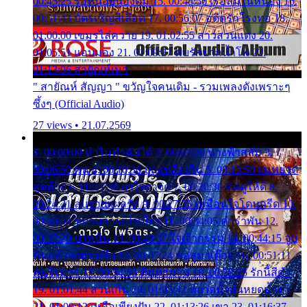
00:45:25 รอหน่อยน้องติ๋ม 15. 00:48:56 เรือล่มในหนอง 16.
00:51:43 บัตรเชิญสีเลือด 17. 00:56:07 อดีตรักโรงทอ 18.
01:00:00 เขมรไล่ควาย 19. 01:02:55 สาวสวนแตง 20.
01:05:51 แอบมอง 21. 01:09:27 พบรักปากน้ำโพ 22.
01:13:06 สายัณห์เมา
" สายัณห์ สัญญา " ขวัญใจคนเดิม - รวมเพลงดังเพราะๆ
ซึ้งๆ (Official Audio)
27 views • 21.07.2569
1. 00:00:00 ทำไมทำฉันได้ 2. 00:03:20 นางฟ้าสลัม 3.
00:06:50 คน 4. 00:10:36 บุญเหลือเกิน 5. 00:13:58 ฝนหยาด
สุดท้าย 6. 00:17:30 ยาใจยาจก 7. 00:20:30 คิดดูให้ดี 8.
00:24:21 ลบรอยแผลรัก 9. 00:27:35 เหมือนใจโดนกรีด 10.
00:30:54 ขบวนการเปาเปียว 11. 00:34:05 คำรำพัน 12.
00:37:20 ปาหนัน 13. 00:40:37 ใจเจ้ากรรม 14. 00:44:15 จูบ
ฉันแล้วจงตายเสีย 15. 00:47:24 ขอสูมาเต๊อะ 16. 00:51:11
คนใจมาร 17. 00:54:50 คืนทรมาน 18. 00:58:25 รักนี้สีดำ
19. 01:01:44 ส่วนเกิน 20. 01:05:42 หยาดน้ำฝนหยดน้ำตา
21. 01:09:13 เหลือเพียงฝัน 22. 01:13:26 เขา 23. 01:16:37