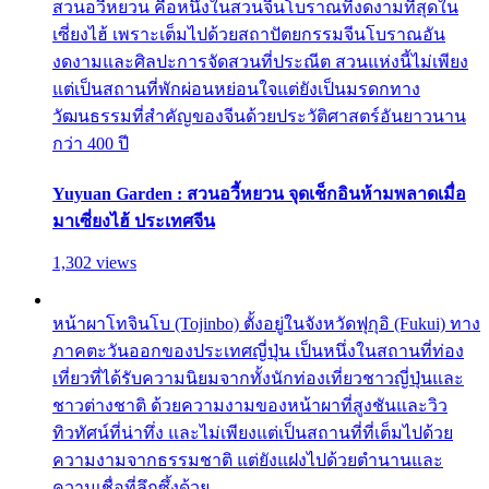
สวนอวี้หยวน คือหนึ่งในสวนจีนโบราณที่งดงามที่สุดใน
เซี่ยงไฮ้ เพราะเต็มไปด้วยสถาปัตยกรรมจีนโบราณอัน
งดงามและศิลปะการจัดสวนที่ประณีต สวนแห่งนี้ไม่เพียง
แต่เป็นสถานที่พักผ่อนหย่อนใจแต่ยังเป็นมรดกทาง
วัฒนธรรมที่สำคัญของจีนด้วยประวัติศาสตร์อันยาวนาน
กว่า 400 ปี
Yuyuan Garden : สวนอวี้หยวน จุดเช็กอินห้ามพลาดเมื่อ
มาเซี่ยงไฮ้ ประเทศจีน
1,302 views
หน้าผาโทจินโบ (Tojinbo) ตั้งอยู่ในจังหวัดฟุกุอิ (Fukui) ทาง
ภาคตะวันออกของประเทศญี่ปุ่น เป็นหนึ่งในสถานที่ท่อง
เที่ยวที่ได้รับความนิยมจากทั้งนักท่องเที่ยวชาวญี่ปุ่นและ
ชาวต่างชาติ ด้วยความงามของหน้าผาที่สูงชันและวิว
ทิวทัศน์ที่น่าทึ่ง และไม่เพียงแต่เป็นสถานที่ที่เต็มไปด้วย
ความงามจากธรรมชาติ แต่ยังแฝงไปด้วยตำนานและ
ความเชื่อที่ลึกซึ้งด้วย