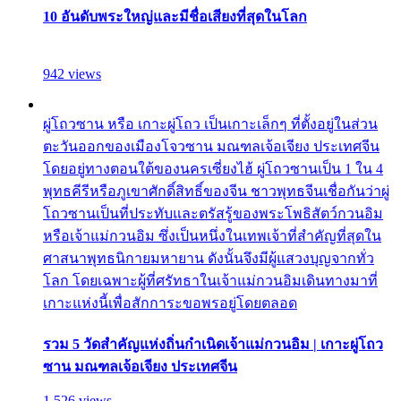
10 อันดับพระใหญ่และมีชื่อเสียงที่สุดในโลก
942 views
ผู่โถวซาน หรือ เกาะผู่โถว เป็นเกาะเล็กๆ ที่ตั้งอยู่ในส่วน
ตะวันออกของเมืองโจวซาน มณฑลเจ้อเจียง ประเทศจีน
โดยอยู่ทางตอนใต้ของนครเซี่ยงไฮ้ ผู่โถวซานเป็น 1 ใน 4
พุทธคีรีหรือภูเขาศักดิ์สิทธิ์ของจีน ชาวพุทธจีนเชื่อกันว่าผู่
โถวซานเป็นที่ประทับและตรัสรู้ของพระโพธิสัตว์กวนอิม
หรือเจ้าแม่กวนอิม ซึ่งเป็นหนึ่งในเทพเจ้าที่สำคัญที่สุดใน
ศาสนาพุทธนิกายมหายาน ดังนั้นจึงมีผู้แสวงบุญจากทั่ว
โลก โดยเฉพาะผู้ที่ศรัทธาในเจ้าแม่กวนอิมเดินทางมาที่
เกาะแห่งนี้เพื่อสักการะขอพรอยู่โดยตลอด
รวม 5 วัดสำคัญแห่งถิ่นกำเนิดเจ้าแม่กวนอิม | เกาะผู่โถว
ซาน มณฑลเจ้อเจียง ประเทศจีน
1,526 views