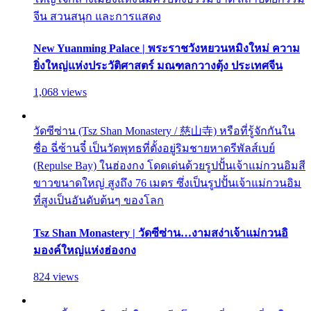
จีน สวนสนุก และการแสดง
New Yuanming Palace | พระราชวังหยวนหมิงใหม่ ความ
ยิ่งใหญ่แห่งประวัติศาสตร์ มณฑลกวางตุ้ง ประเทศจีน
1,068 views
วัดซีซ่าน (Tsz Shan Monastery / 慈山寺) หรือที่รู้จักกันใน
ชื่อ ฉี่ซ้านจี๋ เป็นวัดพุทธที่ตั้งอยู่ริมชายหาดรีพัลส์เบย์
(Repulse Bay) ในฮ่องกง โดดเด่นด้วยรูปปั้นเจ้าแม่กวนอิมสี
ขาวขนาดใหญ่ สูงถึง 76 เมตร ซึ่งเป็นรูปปั้นเจ้าแม่กวนอิม
ที่สูงเป็นอันดับต้นๆ ของโลก
Tsz Shan Monastery | วัดซีซ่าน…งามสง่าเจ้าแม่กวนอิ
มองค์ใหญ่แห่งฮ่องกง
824 views