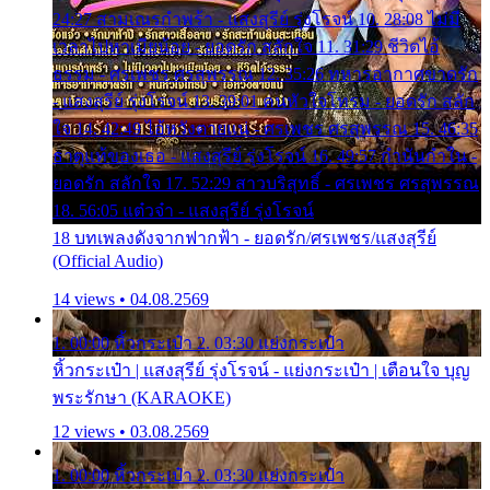
24:27 สามเณรกำพร้า - แสงสุรีย์ รุ่งโรจน์ 10. 28:08 ไม่มี
เวลาไปหาเมียน้อย - ยอดรัก สลักใจ 11. 31:29 ชีวิตไอ้
ธรรม - ศรเพชร ศรสุพรรณ 12. 35:26 ทหารอากาศขาดรัก
- แสงสุรีย์ รุ่งโรจน์ 13. 39:01 คนหัวใจโทรม - ยอดรัก สลัก
ใจ 14. 42:49 ไอ้หวังตายแน่ - ศรเพชร ศรสุพรรณ 15. 46:35
ธาตุแท้ของเธอ - แสงสุรีย์ รุ่งโรจน์ 16. 49:57 กำนันกำใน -
ยอดรัก สลักใจ 17. 52:29 สาวบริสุทธิ์ - ศรเพชร ศรสุพรรณ
18. 56:05 แต๋วจ๋า - แสงสุรีย์ รุ่งโรจน์
18 บทเพลงดังจากฟากฟ้า - ยอดรัก/ศรเพชร/แสงสุรีย์
(Official Audio)
14 views • 04.08.2569
1. 00:00 หิ้วกระเป๋า 2. 03:30 แย่งกระเป๋า
หิ้วกระเป๋า | แสงสุรีย์ รุ่งโรจน์ - แย่งกระเป๋า | เตือนใจ บุญ
พระรักษา (KARAOKE)
12 views • 03.08.2569
1. 00:00 หิ้วกระเป๋า 2. 03:30 แย่งกระเป๋า