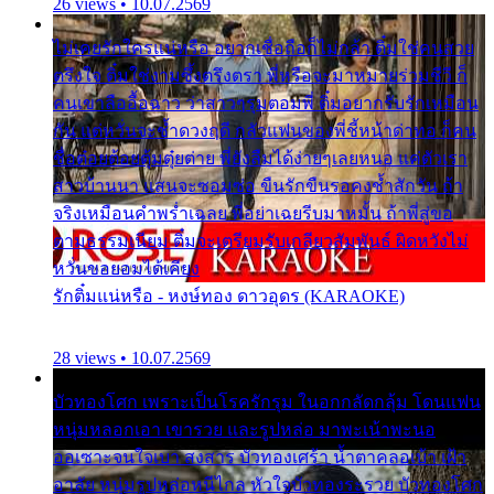
26 views • 10.07.2569
ไม่เคยรักใครแน่หรือ อยากเชื่อถือก็ไม่กล้า ติ๋มใช่คนสวย
ตรึงใจ ติ๋มใช่งามซึ้งตรึงตรา พี่หรือจะมาหมายร่วมชีวี ก็
คนเขาลืออื้อฉาว ว่าสาวๆรุมตอมพี่ ติ๋มอยากรับรักเหมือน
กัน แต่หวั่นจะช้ำดวงฤดี กลัวแฟนของพี่ชี้หน้าด่าทอ ก็คน
ชื่อต๋อยต้อยตุ้มตุ๋ยต่าย พี่ยังลืมได้ง่ายๆเลยหนอ แค่ตัวเรา
สาวบ้านนา แสนจะซอมซ่อ ขืนรักขืนรอคงช้ำสักวัน ถ้า
จริงเหมือนคำพร่ำเฉลย พี่อย่าเฉยรีบมาหมั้น ถ้าพี่สู่ขอ
ตามธรรมเนียม ติ๋มจะเตรียมรับเกลียวสัมพันธ์ ผิดหวังไม่
หวั่นขอยอมได้เคียง
รักติ๋มแน่หรือ - หงษ์ทอง ดาวอุดร (KARAOKE)
28 views • 10.07.2569
บัวทองโศก เพราะเป็นโรครักรุม ในอกกลัดกลุ้ม โดนแฟน
หนุ่มหลอกเอา เขารวย และรูปหล่อ มาพะเน้าพะนอ
ออเซาะจนใจเบา สงสาร บัวทองเศร้า น้ำตาคลอเบ้า เฝ้า
อาลัย หนุ่มรูปหล่อหนีไกล หัวใจบัวทองระรวย บัวทองโศก