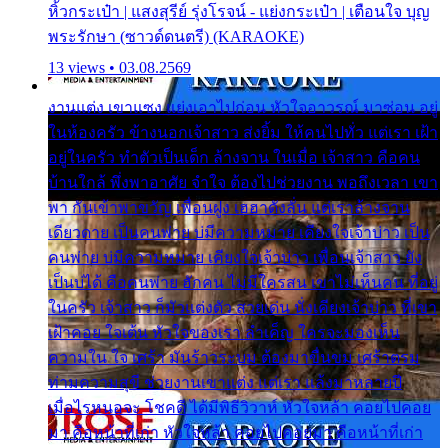
หิ้วกระเป๋า | แสงสุรีย์ รุ่งโรจน์ - แย่งกระเป๋า | เตือนใจ บุญ
พระรักษา (ซาวด์ดนตรี) (KARAOKE)
13 views • 03.08.2569
งานแต่ง เขาแซง แย่งเอาไปก่อน หัวใจอาวรณ์ มาซ่อน อยู่
ในห้องครัว ข้างนอกเจ้าสาว ส่งยิ้ม ให้คนไปทั่ว แต่เรา เฝ้า
อยู่ในครัว ทำตัวเป็นเด็ก ล้างจาน ในเมื่อ เจ้าสาว คือคน
บ้านใกล้ พึ่งพาอาศัย จำใจ ต้องไปช่วยงาน พอถึงเวลา เขา
พา กันเข้าพาขวัญ เพื่อนฝูง เฮฮาดังลั่น แต่เราล้างจาน
เดียวดาย เป็นคนพ่าย บ่มีความหมาย เคียงใจเจ้าบ่าว เป็น
คนพ่าย บ่มีความหมาย เคียงใจเจ้าบ่าว เพื่อนเจ้าสาว ยัง
เป็นบ่ได้ คือคนพ่าย ฮักคน ไม่มีใครสน เขาไม่เห็นคน ที่อยู่
ในครัว เจ้าสาว ก็มัวแต่งตัว สวยเด่น นั่งเคียงเจ้าบ่าว ที่เขา
เฝ้าคอย ใจเต้น หัวใจของเรา ลำเค็ญ ใครจะมองเห็น
ความใน ใจ เศร้า มันร้าวระบม ต้องมาขื่นขม เศร้าตรม
ท่ามความสุขี ช่วยงานเขาแต่ง แต่เรา แล้งมาหลายปี
เมื่อไรหนอจะ โชคดี ได้มีพิธีวิวาห์ หัวใจหล้า คอยไปคอย
มา คือหน้าที่เก่า หัวใจหล้า คอยไปคอยมา คือหน้าที่เก่า