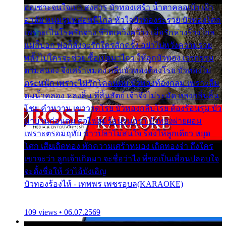
ออเซาะจนใจเบา สงสาร บัวทองเศร้า น้ำตาคลอเบ้า เฝ้า
อาลัย หนุ่มรูปหล่อหนีไกล หัวใจบัวทองระรวย บัวทองโศก
เพราะเป็นโรครักจาง ชีวิตเคว้งคว้าง เมื่อรักห่างร้างไกล
แม่ก็บอก พ่อก็สั่งจะรักใครสักครั้ง อย่าไปหวังความรวย
พลั้งไปใครจะช่วย ซื้อเปลมาไกว ให้ลูกบัวทอง เวรกรรม
ตามสนอง จึงเศร้าหมอง กลีบบัวทองต้องโรย บัวทองไม่
ตระหนัก เพราะไม่รักโคลนตม บัวทองท้องกลม เพราะลืม
ตมน้ำคลอง หลงลิ้น ที่สิ้นสัตย์ เจ้าจึงไม่ระมัด หลงกลิ่นลิ้น
โชย คำหวาน เขาวาดโรย บัวทองกลีบโรย ต้องร้อนรุม บัว
มาบานก่อนตูม ดุจไฟสุมร้อนรุมอุรา บัวทองผ่ายผอม
เพราะตรอมฤทัย ข้าวปลาไม่สนใจ ร้องไห้ลูกเดียว หยุด
โศก เสียเถิดทอง พักความเศร้าหมอง เถิดทองจ๋า ถึงใคร
เขาจะว่า ลูกเจ้าเกิดมา จะชื่อว่าไง พี่ขอเป็นเพื่อนปลอบใจ
จะตั้งชื่อให้ ว่าไอ้บังเอิญ
บัวทองร้องไห้ - เทพพร เพชรอุบล(KARAOKE)
109 views • 06.07.2569