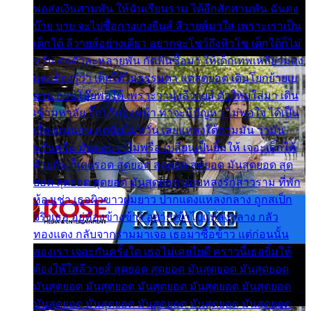
พ่อส่งเงินสามพัน ให้ฉันเรียนราม ได้อีกสักสามพัน ฉันคง
บ๊าย บาย จะไปซื้อกางเกงยีนส์ ลีวายส์มาใส่ เพราะเราเป็น
เด็กใต้ ลีวายส์อย่างเดียว อยากจะโชว์ถึงหิวโซ เด็กใต้ก็ไม่
หวั่น ตกตัวละหลายพัน กัดฟันซื้อมา ให้เด็กเทพเหลียวมอง
และต้องรู้ว่า เด็กใต้ไม่ธรรมดา แต่สุดยอด เดินโยกย้ายเย
ยวน กวนโอ๊ยพอได้ เพราะว่านุ่งลีวายส์ ตัวใหม่ใส่มา เดิน
เข้ามหาลัย จิ๊กโก๊มองหน้า ท่าจะมีปัญหา ไม่พอใจ ได้เป็น
เรื่องแน่นอน แต่ฉันไม่หวั่น เลยแหลงใต้ถามมัน ว่ามัน
พรั่นพรือ มันตอบว่าไม่พรื่อ เปลี่ยนเป็นยิ้มให้ เจอะเด็กใต้
ด้วยกัน ก็เลยรอด สุดยอด สุดยอด สุดยอด มันสุดยอด สุด
ยอด สุดยอด สุดยอด มันสุดยอด แอบหลงรักสาวราม ที่พัก
ห้องเช่า เธอผิวขาวผมยาว ปากแดงแหลงกลาง ถูกสเป็ก
จริงเธอ อยู่ห้องข้างข้าง อยากเข้าไปแหลงกลาง กลัว
ทองแดง กลับจากรามมาเจอ เธอมาซื้อข้าว แต่ก่อนนั้น
สองเรา เจอะกันครั้งใด เธอไม่เคยไยดี คราวนี้เธอยิ้มให้
ต้องให้ใส่ลีวายส์ สุดยอด สุดยอด มันสุดยอด มันสุดยอด
มันสุดยอด มันสุดยอด มันสุดยอด มันสุดยอด มันสุดยอด
มันสุดยอด มันสุดยอด มันสุดยอด มันสุดยอด มันสุดยอด