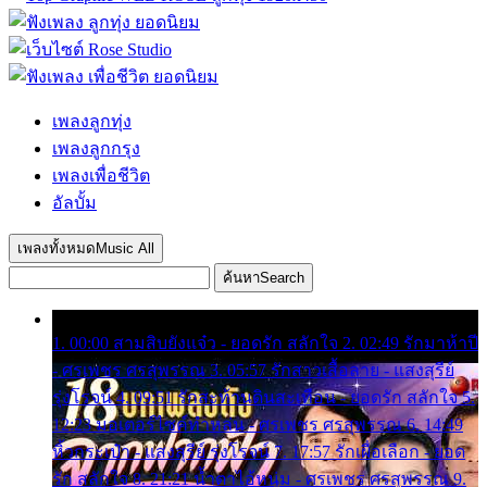
เพลงลูกทุ่ง
เพลงลูกกรุง
เพลงเพื่อชีวิต
อัลบั้ม
เพลงทั้งหมด
Music All
ค้นหา
Search
1. 00:00 สามสิบยังแจ๋ว - ยอดรัก สลักใจ 2. 02:49 รักมาห้าปี
- ศรเพชร ศรสุพรรณ 3. 05:57 รักสาวเสื้อลาย - แสงสุรีย์
รุ่งโรจน์ 4. 09:51 รักสะท้านดินสะเทือน - ยอดรัก สลักใจ 5.
12:23 มอเตอร์ไซค์ทำหล่น - ศรเพชร ศรสุพรรณ 6. 14:49
หิ้วกระเป๋า - แสงสุรีย์ รุ่งโรจน์ 7. 17:57 รักเผื่อเลือก - ยอด
รัก สลักใจ 8. 21:21 น้ำตาไอ้หนุ่ม - ศรเพชร ศรสุพรรณ 9.