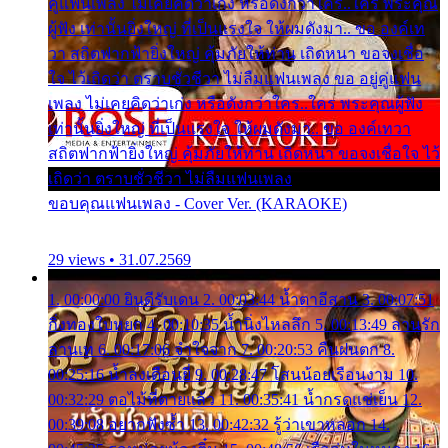
คู่แฟนเพลง ไม่เคยคิดว่าเก่ง หรือดังกว่าใคร..ใคร พระคุณ
ผู้ฟัง เท่านั้นยิ่งใหญ่ ที่เป็นแรงใจ ให้ผมดังมา.. ขอ องค์เท
วา สถิตฟากฟ้ายิ่งใหญ่ คุ้มภัยให้ท่าน เถิดหนา ขอจงเชื่อ
ใจ ไว้เถิดว่า ตราบชั่วชีวา ไม่ลืมแฟนเพลง ขอ อยู่คู่แฟน
เพลง ไม่เคยคิดว่าเก่ง หรือดังกว่าใคร..ใคร พระคุณผู้ฟัง
เท่านั้นยิ่งใหญ่ ที่เป็นแรงใจ ให้ผมดังมา.. ขอ องค์เทวา
สถิตฟากฟ้ายิ่งใหญ่ คุ้มภัยให้ท่าน เถิดหนา ขอจงเชื่อใจ ไว้
เถิดว่า ตราบชั่วชีวา ไม่ลืมแฟนเพลง
ขอบคุณแฟนเพลง - Cover Ver. (KARAOKE)
29 views • 31.07.2569
1. 00:00:00 ยินดีรับเดน 2. 00:03:44 น้ำตาอีสาน 3. 00:07:51
กิ่งทองใบหยก 4. 00:10:35 น้ำนิ่งไหลลึก 5. 00:13:49 ลานรัก
ลานเท 6. 00:17:06 จำใจจาก 7. 00:20:53 คืนฝนตก 8.
00:25:16 น้ำลงเดือนยี่ 9. 00:28:47 โสนน้อยเรือนงาม 10.
00:32:29 ตอไม้ที่ตายแล้ว 11. 00:35:41 น้ำกรดแช่เย็น 12.
00:39:08 อยากฟังซ้ำ 13. 00:42:32 รู้ว่าเขาหลอก 14.