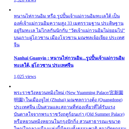
หนานไห่กวนอิม หรือ รูปปั้นเจ้าแม่กวนอิมทะเลใต้ เป็น
องค์เจ้าแม่กวนอิมความสูง 33 เมตรรวมฐาน ประดิษฐาน
อยู่ริมทะเล ไม่ไกลกันนักกับ “วัดเจ้าแม่กวนอิมไม่ยอมไป”
บนเกาะผู่โถวซาน เมืองโจวซาน มณฑลเจ้อเจียง ประเทศ
จีน
Nanhai Guanyin : หนานไห่กวนอิม...รูปปั้นเจ้าแม่กวนอิม
ทะเลใต้, ผู่โถวซาน ประเทศจีน
1,025 views
พระราชวังหยวนหมิงใหม่ (New Yuanming Palace/宮新園
明園) ในเมืองจูไห่ (Zhuhai) มณฑลกวางตุ้ง (Quangdong)
ประเทศจีน เป็นสวนและสถานที่ท่องเที่ยวที่ได้รับแรง
บันดาลใจจากพระราชวังฤดูร้อนเก่า (Old Summer Palace)
หรือหยวนหมิงหยวนในกรุงปักกิ่ง สวนสาธารณะขนาด
ใหญ่ใจกลางเมืองแห่งนี้มีครบทั้งธรรมชาติ สถาปัตยกรรม