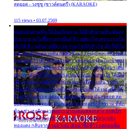
สุดยอด - วงซูซู (ซาวด์ดนตรี) (KARAOKE)
115 views • 03.07.2569
พ่อส่งเงินสามพัน ให้ฉันเรียนราม ได้อีกสักสามพัน ฉันคง
บ๊าย บาย จะไปซื้อกางเกงยีนส์ ลีวายส์มาใส่ เพราะเราเป็น
เด็กใต้ ลีวายส์อย่างเดียว อยากจะโชว์ถึงหิวโซ เด็กใต้ก็ไม่
หวั่น ตกตัวละหลายพัน กัดฟันซื้อมา ให้เด็กเทพเหลียวมอง
และต้องรู้ว่า เด็กใต้ไม่ธรรมดา แต่สุดยอด เดินโยกย้ายเย
ยวน กวนโอ๊ยพอได้ เพราะว่านุ่งลีวายส์ ตัวใหม่ใส่มา เดิน
เข้ามหาลัย จิ๊กโก๊มองหน้า ท่าจะมีปัญหา ไม่พอใจ ได้เป็น
เรื่องแน่นอน แต่ฉันไม่หวั่น เลยแหลงใต้ถามมัน ว่ามัน
พรั่นพรือ มันตอบว่าไม่พรื่อ เปลี่ยนเป็นยิ้มให้ เจอะเด็กใต้
ด้วยกัน ก็เลยรอด สุดยอด สุดยอด สุดยอด มันสุดยอด สุด
ยอด สุดยอด สุดยอด มันสุดยอด แอบหลงรักสาวราม ที่พัก
ห้องเช่า เธอผิวขาวผมยาว ปากแดงแหลงกลาง ถูกสเป็ก
จริงเธอ อยู่ห้องข้างข้าง อยากเข้าไปแหลงกลาง กลัว
ทองแดง กลับจากรามมาเจอ เธอมาซื้อข้าว แต่ก่อนนั้น