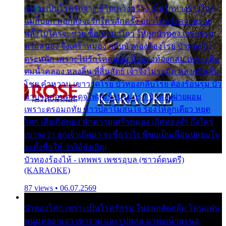
เพราะเป็นโรครักจาง ชีวิตเคว้งคว้าง เมื่อรักห่างร้างไกล
แม่ก็บอก พ่อก็สั่งจะรักใครสักครั้ง อย่าไปหวังความรวย
พลั้งไปใครจะช่วย ซื้อเปลมาไกว ให้ลูกบัวทอง เวรกรรม
ตามสนอง จึงเศร้าหมอง กลีบบัวทองต้องโรย บัวทองไม่
ตระหนัก เพราะไม่รักโคลนตม บัวทองท้องกลม เพราะลืม
ตมน้ำคลอง หลงลิ้น ที่สิ้นสัตย์ เจ้าจึงไม่ระมัด หลงกลิ่นลิ้น
โชย คำหวาน เขาวาดโรย บัวทองกลีบโรย ต้องร้อนรุม บัว
มาบานก่อนตูม ดุจไฟสุมร้อนรุมอุรา บัวทองผ่ายผอม
เพราะตรอมฤทัย ข้าวปลาไม่สนใจ ร้องไห้ลูกเดียว หยุด
โศก เสียเถิดทอง พักความเศร้าหมอง เถิดทองจ๋า ถึงใคร
เขาจะว่า ลูกเจ้าเกิดมา จะชื่อว่าไง พี่ขอเป็นเพื่อนปลอบใจ
จะตั้งชื่อให้ ว่าไอ้บังเอิญ
บัวทองร้องไห้ - เทพพร เพชรอุบล (ซาวด์ดนตรี)
(KARAOKE)
87 views • 06.07.2569
บัวทองโศก เพราะเป็นโรครักรุม ในอกกลัดกลุ้ม โดนแฟน
หนุ่มหลอกเอา เขารวย และรูปหล่อ มาพะเน้าพะนอ