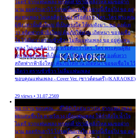
ไมตรี จากแฟนเพลง ทุกทุกที่ ปราณีหลั่งไหล ผมขอฝาก
นาม ยอดรักเอาไว้ โปรดเป็นแรงใจ อย่างนี้เรื่อยไป ขอ อยู่
คู่แฟนเพลง ไม่เคยคิดว่าเก่ง หรือดังกว่าใคร..ใคร พระคุณ
ผู้ฟัง เท่านั้นยิ่งใหญ่ ที่เป็นแรงใจ ให้ผมดังมา.. ขอ องค์เท
วา สถิตฟากฟ้ายิ่งใหญ่ คุ้มภัยให้ท่าน เถิดหนา ขอจงเชื่อ
ใจ ไว้เถิดว่า ตราบชั่วชีวา ไม่ลืมแฟนเพลง ขอ อยู่คู่แฟน
เพลง ไม่เคยคิดว่าเก่ง หรือดังกว่าใคร..ใคร พระคุณผู้ฟัง
เท่านั้นยิ่งใหญ่ ที่เป็นแรงใจ ให้ผมดังมา.. ขอ องค์เทวา
สถิตฟากฟ้ายิ่งใหญ่ คุ้มภัยให้ท่าน เถิดหนา ขอจงเชื่อใจ ไว้
เถิดว่า ตราบชั่วชีวา ไม่ลืมแฟนเพลง
ขอบคุณแฟนเพลง - Cover Ver. (ซาวด์ดนตรี) (KARAOKE)
29 views • 31.07.2569
ขอ กราบ ขอบคุณ.... ที่ได้รับไออุ่น การุณ จากแฟน เพลง
ผมแสนชื่นใจ หายวังเวง เมื่อแฟนเพลง ให้กำลังใจ น้ำใจ
ไมตรี จากแฟนเพลง ทุกทุกที่ ปราณีหลั่งไหล ผมขอฝาก
นาม ยอดรักเอาไว้ โปรดเป็นแรงใจ อย่างนี้เรื่อยไป ขอ อยู่