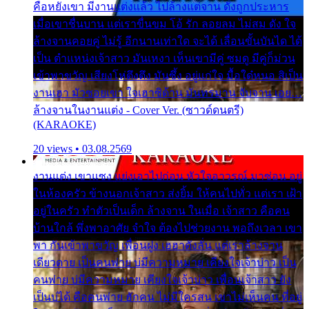
คือหยังเขา มีงานแต่งแล้ว ไปล้างแต่จาน ดั่งถูกประหาร
เมื่อเขาชื่นบาน แต่เราขื่นขม โอ้ รัก ลอยลม ไม่สม ดัง ใจ
ล้างจานคอยคู่ ไม่รู้ อีกนานเท่าใด จะได้ เลื่อนขั้นบันได ได้
เป็น ตำแหน่งเจ้าสาว มันเหงา เห็นเขามีคู่ ซมดู มีคู่ก็ม่วน
เข้าพาขวัญ เสียงโห่ตึงตึง มันซึ้ง อยู่แก่ใจ มื้อใด๋หนอ สิเป็น
งานเฮา มัวซอยเขา ใจเฮาซิด้าน มันทรมาน จับจาน เอย…
ล้างจานในงานแต่ง - Cover Ver. (ซาวด์ดนตรี)
(KARAOKE)
20 views • 03.08.2569
งานแต่ง เขาแซง แย่งเอาไปก่อน หัวใจอาวรณ์ มาซ่อน อยู่
ในห้องครัว ข้างนอกเจ้าสาว ส่งยิ้ม ให้คนไปทั่ว แต่เรา เฝ้า
อยู่ในครัว ทำตัวเป็นเด็ก ล้างจาน ในเมื่อ เจ้าสาว คือคน
บ้านใกล้ พึ่งพาอาศัย จำใจ ต้องไปช่วยงาน พอถึงเวลา เขา
พา กันเข้าพาขวัญ เพื่อนฝูง เฮฮาดังลั่น แต่เราล้างจาน
เดียวดาย เป็นคนพ่าย บ่มีความหมาย เคียงใจเจ้าบ่าว เป็น
คนพ่าย บ่มีความหมาย เคียงใจเจ้าบ่าว เพื่อนเจ้าสาว ยัง
เป็นบ่ได้ คือคนพ่าย ฮักคน ไม่มีใครสน เขาไม่เห็นคน ที่อยู่