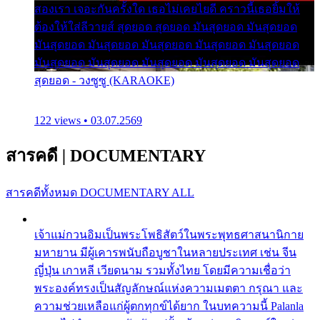
สองเรา เจอะกันครั้งใด เธอไม่เคยไยดี คราวนี้เธอยิ้มให้
ต้องให้ใส่ลีวายส์ สุดยอด สุดยอด มันสุดยอด มันสุดยอด
มันสุดยอด มันสุดยอด มันสุดยอด มันสุดยอด มันสุดยอด
มันสุดยอด มันสุดยอด มันสุดยอด มันสุดยอด มันสุดยอด
สุดยอด - วงซูซู (KARAOKE)
122 views • 03.07.2569
สารคดี
|
DOCUMENTARY
สารคดีทั้งหมด
DOCUMENTARY ALL
เจ้าแม่กวนอิมเป็นพระโพธิสัตว์ในพระพุทธศาสนานิกาย
มหายาน มีผู้เคารพนับถือบูชาในหลายประเทศ เช่น จีน
ญี่ปุ่น เกาหลี เวียดนาม รวมทั้งไทย โดยมีความเชื่อว่า
พระองค์ทรงเป็นสัญลักษณ์แห่งความเมตตา กรุณา และ
ความช่วยเหลือแก่ผู้ตกทุกข์ได้ยาก ในบทความนี้ Palanla