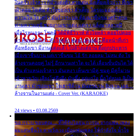
ในครัว เจ้าสาว ก็มัวแต่งตัว สวยเด่น นั่งเคียงเจ้าบ่าว ที่เขา
เฝ้าคอย ใจเต้น หัวใจของเรา ลำเค็ญ ใครจะมองเห็น
ความใน ใจ เศร้า มันร้าวระบม ต้องมาขื่นขม เศร้าตรม
ท่ามความสุขี ช่วยงานเขาแต่ง แต่เรา แล้งมาหลายปี
เมื่อไรหนอจะ โชคดี ได้มีพิธีวิวาห์ หัวใจหล้า คอยไปคอย
มา คือหน้าที่เก่า หัวใจหล้า คอยไปคอยมา คือหน้าที่เก่า
คือหยังเขา มีงานแต่งแล้ว ไปล้างแต่จาน ดั่งถูกประหาร
เมื่อเขาชื่นบาน แต่เราขื่นขม โอ้ รัก ลอยลม ไม่สม ดัง ใจ
ล้างจานคอยคู่ ไม่รู้ อีกนานเท่าใด จะได้ เลื่อนขั้นบันได ได้
เป็น ตำแหน่งเจ้าสาว มันเหงา เห็นเขามีคู่ ซมดู มีคู่ก็ม่วน
เข้าพาขวัญ เสียงโห่ตึงตึง มันซึ้ง อยู่แก่ใจ มื้อใด๋หนอ สิเป็น
งานเฮา มัวซอยเขา ใจเฮาซิด้าน มันทรมาน จับจาน เอย…
ล้างจานในงานแต่ง - Cover Ver. (KARAOKE)
24 views • 03.08.2569
ขอ กราบ ขอบคุณ.... ที่ได้รับไออุ่น การุณ จากแฟน เพลง
ผมแสนชื่นใจ หายวังเวง เมื่อแฟนเพลง ให้กำลังใจ น้ำใจ