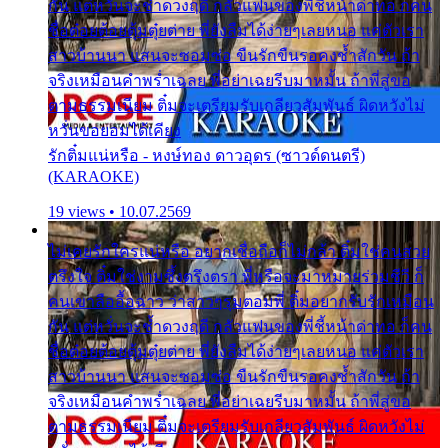
กัน แต่หวั่นจะช้ำดวงฤดี กลัวแฟนของพี่ชี้หน้าด่าทอ ก็คน
ชื่อต๋อยต้อยตุ้มตุ๋ยต่าย พี่ยังลืมได้ง่ายๆเลยหนอ แค่ตัวเรา
สาวบ้านนา แสนจะซอมซ่อ ขืนรักขืนรอคงช้ำสักวัน ถ้า
จริงเหมือนคำพร่ำเฉลย พี่อย่าเฉยรีบมาหมั้น ถ้าพี่สู่ขอ
ตามธรรมเนียม ติ๋มจะเตรียมรับเกลียวสัมพันธ์ ผิดหวังไม่
หวั่นขอยอมได้เคียง
รักติ๋มแน่หรือ - หงษ์ทอง ดาวอุดร (ซาวด์ดนตรี)
(KARAOKE)
19 views • 10.07.2569
ไม่เคยรักใครแน่หรือ อยากเชื่อถือก็ไม่กล้า ติ๋มใช่คนสวย
ตรึงใจ ติ๋มใช่งามซึ้งตรึงตรา พี่หรือจะมาหมายร่วมชีวี ก็
คนเขาลืออื้อฉาว ว่าสาวๆรุมตอมพี่ ติ๋มอยากรับรักเหมือน
กัน แต่หวั่นจะช้ำดวงฤดี กลัวแฟนของพี่ชี้หน้าด่าทอ ก็คน
ชื่อต๋อยต้อยตุ้มตุ๋ยต่าย พี่ยังลืมได้ง่ายๆเลยหนอ แค่ตัวเรา
สาวบ้านนา แสนจะซอมซ่อ ขืนรักขืนรอคงช้ำสักวัน ถ้า
จริงเหมือนคำพร่ำเฉลย พี่อย่าเฉยรีบมาหมั้น ถ้าพี่สู่ขอ
ตามธรรมเนียม ติ๋มจะเตรียมรับเกลียวสัมพันธ์ ผิดหวังไม่