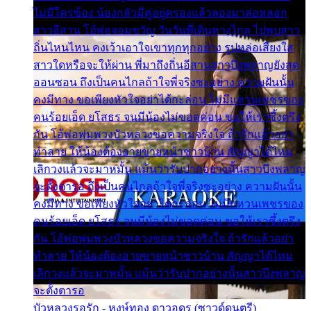
ไม่มีใครข้อง น้องกลัวมีคู่อยู่ครองแล้วลองมาล่อหลอก
สาวอีสาน โอ้พ่อจอมขวัญ วันวันพี่เดินทางไกล ไปพบสาว
ถิ่นไหนไหน คงเว้าเอาใจเขาทุกทุกอย่าง รูปหล่อเสียงใส
สาวใดหรือจะให้ผ่าน พี่มาถึงถิ่นอีสานสาวบึงพลาญยังสุด
ออนซอน ถึงเป็นคนไกลถ้าใจพี่จริงซะอย่าง ความฝันนั้น
คงมีทาง ขอเพียงหัวใจอย่าได้กะล่อน ไม่มีแหวนเพชรของ
คนร้อยเอ็ด ยโสธร จนมีน้องไม่ขอดค่อน ขอให้เราซึ้งตรึง
กัน โอ้พ่อพุ่มพวงบัวหลวงขอความจริงใจ ถ้ารักแล้วอย่า
ทำลาย ให้น้องต้องอายขายหน้าชาวบ้าน สัญญาได้ไหม
เลิกวงแล้วจะมาหมั้น แม้นว่ารับปากอย่างนั้นสาวบึงพลาญ
จะตั้งตารอ ถึงเป็นคนไกลถ้าใจพี่จริงซะอย่าง ความฝันนั้น
คงมีทาง ขอเพียงหัวใจอย่าได้กะล่อน ไม่มีแหวนเพชรของ
คนร้อยเอ็ด ยโสธร จนมีน้องไม่ขอดค่อน ขอให้เราซึ้งตรึง
กัน โอ้พ่อพุ่มพวงบัวหลวงขอความจริงใจ ถ้ารักแล้วอย่า
ทำลาย ให้น้องต้องอายขายหน้าชาวบ้าน สัญญาได้ไหม
เลิกวงแล้วจะมาหมั้น แม้นว่ารับปากอย่างนั้นสาวบึงพลาญ
จะตั้งตารอ
บัวหลวงรอรัก - หงษ์ทอง ดาวอุดร (ซาวด์ดนตรี)