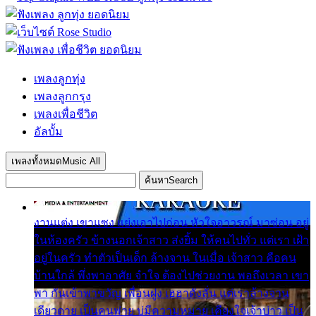
เพลงลูกทุ่ง
เพลงลูกกรุง
เพลงเพื่อชีวิต
อัลบั้ม
เพลงทั้งหมด
Music All
ค้นหา
Search
งานแต่ง เขาแซง แย่งเอาไปก่อน หัวใจอาวรณ์ มาซ่อน อยู่
ในห้องครัว ข้างนอกเจ้าสาว ส่งยิ้ม ให้คนไปทั่ว แต่เรา เฝ้า
อยู่ในครัว ทำตัวเป็นเด็ก ล้างจาน ในเมื่อ เจ้าสาว คือคน
บ้านใกล้ พึ่งพาอาศัย จำใจ ต้องไปช่วยงาน พอถึงเวลา เขา
พา กันเข้าพาขวัญ เพื่อนฝูง เฮฮาดังลั่น แต่เราล้างจาน
เดียวดาย เป็นคนพ่าย บ่มีความหมาย เคียงใจเจ้าบ่าว เป็น