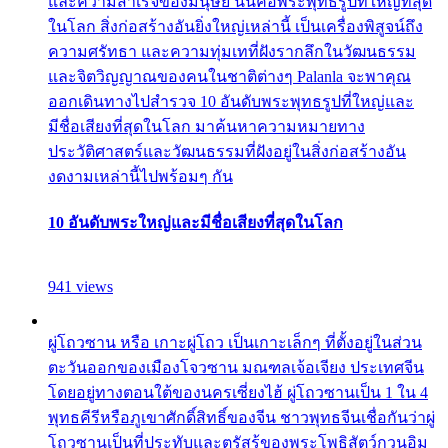
และความสำเร็จของมนุษย์ นั่นคือพระพุทธรูปที่ใหญ่ที่สุด
ในโลก สิ่งก่อสร้างอันยิ่งใหญ่เหล่านี้ เป็นเครื่องพิสูจน์ถึง
ความศรัทธา และความทุ่มเทที่ฝังรากลึกในวัฒนธรรม
และจิตวิญญาณของคนในชาติต่างๆ Palanla จะพาคุณ
ออกเดินทางไปสำรวจ 10 อันดับพระพุทธรูปที่ใหญ่และ
มีชื่อเสียงที่สุดในโลก มาค้นหาความหมายทาง
ประวัติศาสตร์และวัฒนธรรมที่ฝังอยู่ในสิ่งก่อสร้างอัน
งดงามเหล่านี้ไปพร้อมๆ กัน
10 อันดับพระใหญ่และมีชื่อเสียงที่สุดในโลก
941 views
ผู่โถวซาน หรือ เกาะผู่โถว เป็นเกาะเล็กๆ ที่ตั้งอยู่ในส่วน
ตะวันออกของเมืองโจวซาน มณฑลเจ้อเจียง ประเทศจีน
โดยอยู่ทางตอนใต้ของนครเซี่ยงไฮ้ ผู่โถวซานเป็น 1 ใน 4
พุทธคีรีหรือภูเขาศักดิ์สิทธิ์ของจีน ชาวพุทธจีนเชื่อกันว่าผู่
โถวซานเป็นที่ประทับและตรัสรู้ของพระโพธิสัตว์กวนอิม