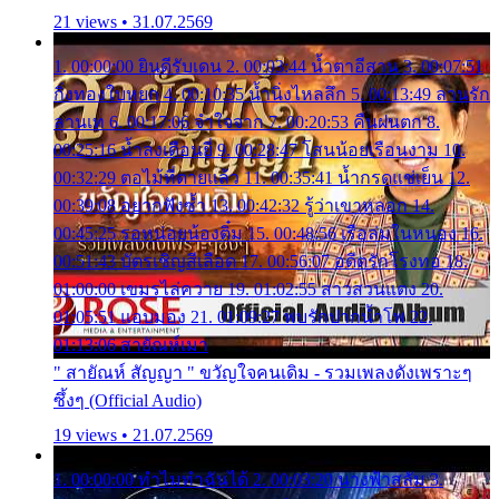
21 views • 31.07.2569
1. 00:00:00 ยินดีรับเดน 2. 00:03:44 น้ำตาอีสาน 3. 00:07:51
กิ่งทองใบหยก 4. 00:10:35 น้ำนิ่งไหลลึก 5. 00:13:49 ลานรัก
ลานเท 6. 00:17:06 จำใจจาก 7. 00:20:53 คืนฝนตก 8.
00:25:16 น้ำลงเดือนยี่ 9. 00:28:47 โสนน้อยเรือนงาม 10.
00:32:29 ตอไม้ที่ตายแล้ว 11. 00:35:41 น้ำกรดแช่เย็น 12.
00:39:08 อยากฟังซ้ำ 13. 00:42:32 รู้ว่าเขาหลอก 14.
00:45:25 รอหน่อยน้องติ๋ม 15. 00:48:56 เรือล่มในหนอง 16.
00:51:43 บัตรเชิญสีเลือด 17. 00:56:07 อดีตรักโรงทอ 18.
01:00:00 เขมรไล่ควาย 19. 01:02:55 สาวสวนแตง 20.
01:05:51 แอบมอง 21. 01:09:27 พบรักปากน้ำโพ 22.
01:13:06 สายัณห์เมา
" สายัณห์ สัญญา " ขวัญใจคนเดิม - รวมเพลงดังเพราะๆ
ซึ้งๆ (Official Audio)
19 views • 21.07.2569
1. 00:00:00 ทำไมทำฉันได้ 2. 00:03:20 นางฟ้าสลัม 3.