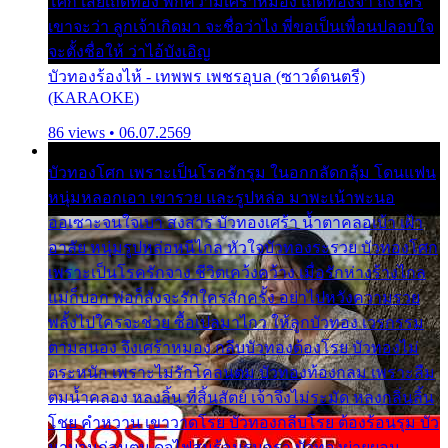
โศก เสียเถิดทอง พักความเศร้าหมอง เถิดทองจ๋า ถึงใคร
เขาจะว่า ลูกเจ้าเกิดมา จะชื่อว่าไง พี่ขอเป็นเพื่อนปลอบใจ
จะตั้งชื่อให้ ว่าไอ้บังเอิญ
บัวทองร้องไห้ - เทพพร เพชรอุบล (ซาวด์ดนตรี)
(KARAOKE)
86 views • 06.07.2569
บัวทองโศก เพราะเป็นโรครักรุม ในอกกลัดกลุ้ม โดนแฟน
หนุ่มหลอกเอา เขารวย และรูปหล่อ มาพะเน้าพะนอ
ออเซาะจนใจเบา สงสาร บัวทองเศร้า น้ำตาคลอเบ้า เฝ้า
อาลัย หนุ่มรูปหล่อหนีไกล หัวใจบัวทองระรวย บัวทองโศก
เพราะเป็นโรครักจาง ชีวิตเคว้งคว้าง เมื่อรักห่างร้างไกล
แม่ก็บอก พ่อก็สั่งจะรักใครสักครั้ง อย่าไปหวังความรวย
พลั้งไปใครจะช่วย ซื้อเปลมาไกว ให้ลูกบัวทอง เวรกรรม
ตามสนอง จึงเศร้าหมอง กลีบบัวทองต้องโรย บัวทองไม่
ตระหนัก เพราะไม่รักโคลนตม บัวทองท้องกลม เพราะลืม
ตมน้ำคลอง หลงลิ้น ที่สิ้นสัตย์ เจ้าจึงไม่ระมัด หลงกลิ่นลิ้น
โชย คำหวาน เขาวาดโรย บัวทองกลีบโรย ต้องร้อนรุม บัว
มาบานก่อนตูม ดุจไฟสุมร้อนรุมอุรา บัวทองผ่ายผอม