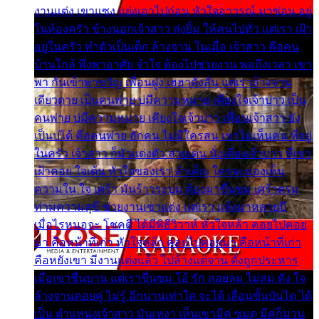
งานแต่ง เขาแซง แย่งเอาไปก่อน หัวใจอาวรณ์ มาซ่อน อยู่
ในห้องครัว ข้างนอกเจ้าสาว ส่งยิ้ม ให้คนไปทั่ว แต่เรา เฝ้า
อยู่ในครัว ทำตัวเป็นเด็ก ล้างจาน ในเมื่อ เจ้าสาว คือคน
บ้านใกล้ พึ่งพาอาศัย จำใจ ต้องไปช่วยงาน พอถึงเวลา เขา
พา กันเข้าพาขวัญ เพื่อนฝูง เฮฮาดังลั่น แต่เราล้างจาน
เดียวดาย เป็นคนพ่าย บ่มีความหมาย เคียงใจเจ้าบ่าว เป็น
คนพ่าย บ่มีความหมาย เคียงใจเจ้าบ่าว เพื่อนเจ้าสาว ยัง
เป็นบ่ได้ คือคนพ่าย ฮักคน ไม่มีใครสน เขาไม่เห็นคน ที่อยู่
ในครัว เจ้าสาว ก็มัวแต่งตัว สวยเด่น นั่งเคียงเจ้าบ่าว ที่เขา
เฝ้าคอย ใจเต้น หัวใจของเรา ลำเค็ญ ใครจะมองเห็น
ความใน ใจ เศร้า มันร้าวระบม ต้องมาขื่นขม เศร้าตรม
ท่ามความสุขี ช่วยงานเขาแต่ง แต่เรา แล้งมาหลายปี
เมื่อไรหนอจะ โชคดี ได้มีพิธีวิวาห์ หัวใจหล้า คอยไปคอย
มา คือหน้าที่เก่า หัวใจหล้า คอยไปคอยมา คือหน้าที่เก่า
คือหยังเขา มีงานแต่งแล้ว ไปล้างแต่จาน ดั่งถูกประหาร
เมื่อเขาชื่นบาน แต่เราขื่นขม โอ้ รัก ลอยลม ไม่สม ดัง ใจ
ล้างจานคอยคู่ ไม่รู้ อีกนานเท่าใด จะได้ เลื่อนขั้นบันได ได้
เป็น ตำแหน่งเจ้าสาว มันเหงา เห็นเขามีคู่ ซมดู มีคู่ก็ม่วน