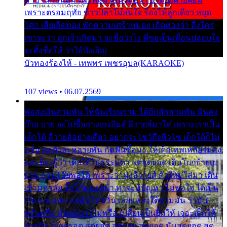
เพราะตรอมฤทัย ข้าวปลาไม่สนใจ ร้องไห้ลูกเดียว หยุด
โศก เสียเถิดทอง พักความเศร้าหมอง เถิดทองจ๋า ถึงใคร
เขาจะว่า ลูกเจ้าเกิดมา จะชื่อว่าไง พี่ขอเป็นเพื่อนปลอบใจ
จะตั้งชื่อให้ ว่าไอ้บังเอิญ
บัวทองร้องไห้ - เทพพร เพชรอุบล(KARAOKE)
107 views • 06.07.2569
พ่อส่งเงินสามพัน ให้ฉันเรียนราม ได้อีกสักสามพัน ฉันคง
บ๊าย บาย จะไปซื้อกางเกงยีนส์ ลีวายส์มาใส่ เพราะเราเป็น
เด็กใต้ ลีวายส์อย่างเดียว อยากจะโชว์ถึงหิวโซ เด็กใต้ก็ไม่
หวั่น ตกตัวละหลายพัน กัดฟันซื้อมา ให้เด็กเทพเหลียวมอง
และต้องรู้ว่า เด็กใต้ไม่ธรรมดา แต่สุดยอด เดินโยกย้ายเย
ยวน กวนโอ๊ยพอได้ เพราะว่านุ่งลีวายส์ ตัวใหม่ใส่มา เดิน
เข้ามหาลัย จิ๊กโก๊มองหน้า ท่าจะมีปัญหา ไม่พอใจ ได้เป็น
เรื่องแน่นอน แต่ฉันไม่หวั่น เลยแหลงใต้ถามมัน ว่ามัน
พรั่นพรือ มันตอบว่าไม่พรื่อ เปลี่ยนเป็นยิ้มให้ เจอะเด็กใต้
ด้วยกัน ก็เลยรอด สุดยอด สุดยอด สุดยอด มันสุดยอด สุด