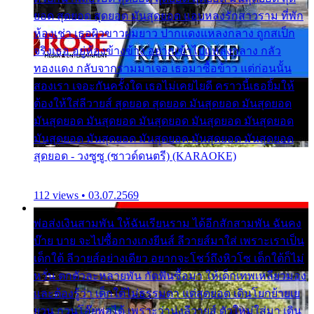
ยอด สุดยอด สุดยอด มันสุดยอด แอบหลงรักสาวราม ที่พัก
ห้องเช่า เธอผิวขาวผมยาว ปากแดงแหลงกลาง ถูกสเป็ก
จริงเธอ อยู่ห้องข้างข้าง อยากเข้าไปแหลงกลาง กลัว
ทองแดง กลับจากรามมาเจอ เธอมาซื้อข้าว แต่ก่อนนั้น
สองเรา เจอะกันครั้งใด เธอไม่เคยไยดี คราวนี้เธอยิ้มให้
ต้องให้ใส่ลีวายส์ สุดยอด สุดยอด มันสุดยอด มันสุดยอด
มันสุดยอด มันสุดยอด มันสุดยอด มันสุดยอด มันสุดยอด
มันสุดยอด มันสุดยอด มันสุดยอด มันสุดยอด มันสุดยอด
สุดยอด - วงซูซู (ซาวด์ดนตรี) (KARAOKE)
112 views • 03.07.2569
พ่อส่งเงินสามพัน ให้ฉันเรียนราม ได้อีกสักสามพัน ฉันคง
บ๊าย บาย จะไปซื้อกางเกงยีนส์ ลีวายส์มาใส่ เพราะเราเป็น
เด็กใต้ ลีวายส์อย่างเดียว อยากจะโชว์ถึงหิวโซ เด็กใต้ก็ไม่
หวั่น ตกตัวละหลายพัน กัดฟันซื้อมา ให้เด็กเทพเหลียวมอง
และต้องรู้ว่า เด็กใต้ไม่ธรรมดา แต่สุดยอด เดินโยกย้ายเย
ยวน กวนโอ๊ยพอได้ เพราะว่านุ่งลีวายส์ ตัวใหม่ใส่มา เดิน