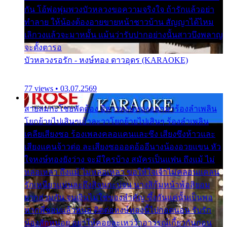
กัน โอ้พ่อพุ่มพวงบัวหลวงขอความจริงใจ ถ้ารักแล้วอย่า
ทำลาย ให้น้องต้องอายขายหน้าชาวบ้าน สัญญาได้ไหม
เลิกวงแล้วจะมาหมั้น แม้นว่ารับปากอย่างนั้นสาวบึงพลาญ
จะตั้งตารอ
บัวหลวงรอรัก - หงษ์ทอง ดาวอุดร (KARAOKE)
77 views • 03.07.2569
สายลมกะโชยพัดต้อง อีสาวหงษ์ทองออกมาร้องลำเพลิน
โยกย้ายไปเสินๆเอ้าละวาโยกย้ายไปเสินๆ ร้องลำเพลิน
เคลียเสียงซอ ร้องเพลงคลอแคนและซึง เสียงซึงห้าวและ
เสียงแคนจ้าวต่อ ละเสียงซอออดอ้ออีนางน้องอวยแขน หัว
ใจหงษ์ทองยังว่าง จะมีใครบ้าง สมัครเป็นแฟน ถึงแม้ ไม่
หล่อเหลา ถึงแม้ ไม่หล่อเหลา ขอให้ใจเจ้าไม่คลอนแคลน
รักเหนียวแน่นละถึงสิจนกะบ่จน นางสิก้มหน้าพ้อสิยอม
ยากฮ่วมกัน จนเงินไม่ใช่ของสำคัญ ซึ้งกันแค่นั้นเป็นพอ
หากพี่ชอบแล้วหนอ ติดต่อหงษ์ทองนี้ไปกอดนอน รับรัก
น้องสักหน่อย อย่าให้คอยละเหว่ว้าอาวรณ์เกี้ยวกันก่อน