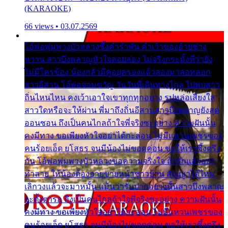
(KARAOKE)
66 views • 03.07.2569
โอ้พ่อพุ่มพวงบัวหลวงซึ้งคำรำพัน คำเว้าของอ้ายช่าง
หวาน สาวบึงพลาญหัวใจลอยล่อง ไม่จริงกระมั้งที่ว่ายัง
ไม่มีใครข้อง น้องกลัวมีคู่อยู่ครองแล้วลองมาล่อหลอก
สาวอีสาน โอ้พ่อจอมขวัญ วันวันพี่เดินทางไกล ไปพบสาว
ถิ่นไหนไหน คงเว้าเอาใจเขาทุกทุกอย่าง รูปหล่อเสียงใส
สาวใดหรือจะให้ผ่าน พี่มาถึงถิ่นอีสานสาวบึงพลาญยังสุด
ออนซอน ถึงเป็นคนไกลถ้าใจพี่จริงซะอย่าง ความฝันนั้น
คงมีทาง ขอเพียงหัวใจอย่าได้กะล่อน ไม่มีแหวนเพชรของ
คนร้อยเอ็ด ยโสธร จนมีน้องไม่ขอดค่อน ขอให้เราซึ้งตรึง
กัน โอ้พ่อพุ่มพวงบัวหลวงขอความจริงใจ ถ้ารักแล้วอย่า
ทำลาย ให้น้องต้องอายขายหน้าชาวบ้าน สัญญาได้ไหม
เลิกวงแล้วจะมาหมั้น แม้นว่ารับปากอย่างนั้นสาวบึงพลาญ
จะตั้งตารอ ถึงเป็นคนไกลถ้าใจพี่จริงซะอย่าง ความฝันนั้น
คงมีทาง ขอเพียงหัวใจอย่าได้กะล่อน ไม่มีแหวนเพชรของ
คนร้อยเอ็ด ยโสธร จนมีน้องไม่ขอดค่อน ขอให้เราซึ้งตรึง