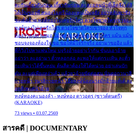
ละกันเกี้ยวกันก่อน เกี้ยวกันก่อน ละสะออนนำพี่เฮ็ดจังได๋สิ
ได้เป็นของพี่ สนองไมตรีน้องแหน่เป็นหยัง อย่าหลับตาซัง
ซะเด้ออ้าย หงษ์ทองไม่เคยรักใคร ดวงใจขาดใครเขาจอง
หงษ์ทองไม่เคยรักใคร ดวงใจขาดใครเขาจอง หัวใจทุก
ห้องว่างเปล่าเสมอ ไม่เคยจะเผลอละเมอถึงใคร แม้น แม้น
ชอบจงจองห้องใจ ขอ ขอให้มีใจรักจริง อย่ามาขออิง แล้ว
พี่ก็วิ่งไปหาแฟนใหม่ บ่จริงอ้ายอย่าเว้ากัน ขั่นบ่เอาอ้าย
อย่าว่า ละอย่ามา ตั๋วหลอกล่อ ละพอให้แต่กระเทิน ละตั๋ว
กะเทินว่าได้ขึ้นหย่ม ต้นสีดาต้องให้ได้หน่วย อย่าเล่นบัก
ตุ๋น ละแต่เพียงหง่าเค้า แล้วยาอ้ายขัดต่อสน นั่นดอกวนาสิ
กายหน้า วนาสิกายหน้า โอ๊ยหงษ์น้องนางมักอ้ายแท้เด้ ละ
อกสิเพแต่นำอ้าย
หงษ์ทองคะนองลำ - หงษ์ทอง ดาวอุดร (ซาวด์ดนตรี)
(KARAOKE)
73 views • 03.07.2569
สารคดี
|
DOCUMENTARY