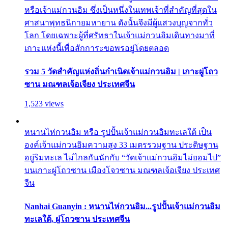
หรือเจ้าแม่กวนอิม ซึ่งเป็นหนึ่งในเทพเจ้าที่สำคัญที่สุดใน
ศาสนาพุทธนิกายมหายาน ดังนั้นจึงมีผู้แสวงบุญจากทั่ว
โลก โดยเฉพาะผู้ที่ศรัทธาในเจ้าแม่กวนอิมเดินทางมาที่
เกาะแห่งนี้เพื่อสักการะขอพรอยู่โดยตลอด
รวม 5 วัดสำคัญแห่งถิ่นกำเนิดเจ้าแม่กวนอิม | เกาะผู่โถว
ซาน มณฑลเจ้อเจียง ประเทศจีน
1,523 views
หนานไห่กวนอิม หรือ รูปปั้นเจ้าแม่กวนอิมทะเลใต้ เป็น
องค์เจ้าแม่กวนอิมความสูง 33 เมตรรวมฐาน ประดิษฐาน
อยู่ริมทะเล ไม่ไกลกันนักกับ “วัดเจ้าแม่กวนอิมไม่ยอมไป”
บนเกาะผู่โถวซาน เมืองโจวซาน มณฑลเจ้อเจียง ประเทศ
จีน
Nanhai Guanyin : หนานไห่กวนอิม...รูปปั้นเจ้าแม่กวนอิม
ทะเลใต้, ผู่โถวซาน ประเทศจีน