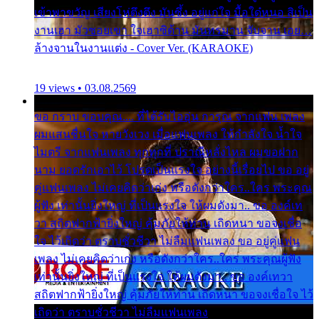
เข้าพาขวัญ เสียงโห่ตึงตึง มันซึ้ง อยู่แก่ใจ มื้อใด๋หนอ สิเป็น
งานเฮา มัวซอยเขา ใจเฮาซิด้าน มันทรมาน จับจาน เอย…
ล้างจานในงานแต่ง - Cover Ver. (KARAOKE)
19 views • 03.08.2569
ขอ กราบ ขอบคุณ.... ที่ได้รับไออุ่น การุณ จากแฟน เพลง
ผมแสนชื่นใจ หายวังเวง เมื่อแฟนเพลง ให้กำลังใจ น้ำใจ
ไมตรี จากแฟนเพลง ทุกทุกที่ ปราณีหลั่งไหล ผมขอฝาก
นาม ยอดรักเอาไว้ โปรดเป็นแรงใจ อย่างนี้เรื่อยไป ขอ อยู่
คู่แฟนเพลง ไม่เคยคิดว่าเก่ง หรือดังกว่าใคร..ใคร พระคุณ
ผู้ฟัง เท่านั้นยิ่งใหญ่ ที่เป็นแรงใจ ให้ผมดังมา.. ขอ องค์เท
วา สถิตฟากฟ้ายิ่งใหญ่ คุ้มภัยให้ท่าน เถิดหนา ขอจงเชื่อ
ใจ ไว้เถิดว่า ตราบชั่วชีวา ไม่ลืมแฟนเพลง ขอ อยู่คู่แฟน
เพลง ไม่เคยคิดว่าเก่ง หรือดังกว่าใคร..ใคร พระคุณผู้ฟัง
เท่านั้นยิ่งใหญ่ ที่เป็นแรงใจ ให้ผมดังมา.. ขอ องค์เทวา
สถิตฟากฟ้ายิ่งใหญ่ คุ้มภัยให้ท่าน เถิดหนา ขอจงเชื่อใจ ไว้
เถิดว่า ตราบชั่วชีวา ไม่ลืมแฟนเพลง