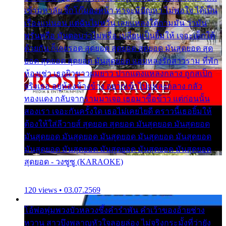
เข้ามหาลัย จิ๊กโก๊มองหน้า ท่าจะมีปัญหา ไม่พอใจ ได้เป็น
เรื่องแน่นอน แต่ฉันไม่หวั่น เลยแหลงใต้ถามมัน ว่ามัน
พรั่นพรือ มันตอบว่าไม่พรื่อ เปลี่ยนเป็นยิ้มให้ เจอะเด็กใต้
ด้วยกัน ก็เลยรอด สุดยอด สุดยอด สุดยอด มันสุดยอด สุด
ยอด สุดยอด สุดยอด มันสุดยอด แอบหลงรักสาวราม ที่พัก
ห้องเช่า เธอผิวขาวผมยาว ปากแดงแหลงกลาง ถูกสเป็ก
จริงเธอ อยู่ห้องข้างข้าง อยากเข้าไปแหลงกลาง กลัว
ทองแดง กลับจากรามมาเจอ เธอมาซื้อข้าว แต่ก่อนนั้น
สองเรา เจอะกันครั้งใด เธอไม่เคยไยดี คราวนี้เธอยิ้มให้
ต้องให้ใส่ลีวายส์ สุดยอด สุดยอด มันสุดยอด มันสุดยอด
มันสุดยอด มันสุดยอด มันสุดยอด มันสุดยอด มันสุดยอด
มันสุดยอด มันสุดยอด มันสุดยอด มันสุดยอด มันสุดยอด
สุดยอด - วงซูซู (KARAOKE)
120 views • 03.07.2569
โอ้พ่อพุ่มพวงบัวหลวงซึ้งคำรำพัน คำเว้าของอ้ายช่าง
หวาน สาวบึงพลาญหัวใจลอยล่อง ไม่จริงกระมั้งที่ว่ายัง