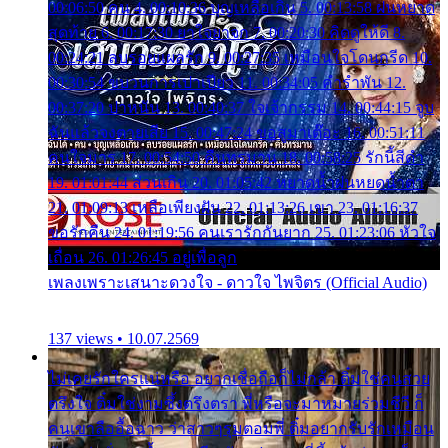
00:06:50 คน 4. 00:10:36 บุญเหลือเกิน 5. 00:13:58 ฝนหยาด
สุดท้าย 6. 00:17:30 ยาใจยาจก 7. 00:20:30 คิดดูให้ดี 8.
00:24:21 ลบรอยแผลรัก 9. 00:27:35 เหมือนใจโดนกรีด 10.
00:30:54 ขบวนการเปาเปียว 11. 00:34:05 คำรำพัน 12.
00:37:20 ปาหนัน 13. 00:40:37 ใจเจ้ากรรม 14. 00:44:15 จูบ
ฉันแล้วจงตายเสีย 15. 00:47:24 ขอสูมาเต๊อะ 16. 00:51:11
คนใจมาร 17. 00:54:50 คืนทรมาน 18. 00:58:25 รักนี้สีดำ
19. 01:01:44 ส่วนเกิน 20. 01:05:42 หยาดน้ำฝนหยดน้ำตา
21. 01:09:13 เหลือเพียงฝัน 22. 01:13:26 เขา 23. 01:16:37
ขอรักคืน 24. 01:19:56 คนเรารักกันยาก 25. 01:23:06 หัวใจ
เถื่อน 26. 01:26:45 อยู่เพื่อลูก
เพลงเพราะเสนาะดวงใจ - ดาวใจ ไพจิตร (Official Audio)
137 views • 10.07.2569
ไม่เคยรักใครแน่หรือ อยากเชื่อถือก็ไม่กล้า ติ๋มใช่คนสวย
ตรึงใจ ติ๋มใช่งามซึ้งตรึงตรา พี่หรือจะมาหมายร่วมชีวี ก็
คนเขาลืออื้อฉาว ว่าสาวๆรุมตอมพี่ ติ๋มอยากรับรักเหมือน