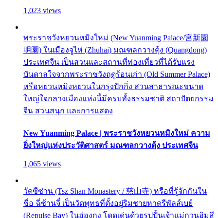
1,023 views
พระราชวังหยวนหมิงใหม่ (New Yuanming Palace/宮新園
明園) ในเมืองจูไห่ (Zhuhai) มณฑลกวางตุ้ง (Quangdong)
ประเทศจีน เป็นสวนและสถานที่ท่องเที่ยวที่ได้รับแรง
บันดาลใจจากพระราชวังฤดูร้อนเก่า (Old Summer Palace)
หรือหยวนหมิงหยวนในกรุงปักกิ่ง สวนสาธารณะขนาด
ใหญ่ใจกลางเมืองแห่งนี้มีครบทั้งธรรมชาติ สถาปัตยกรรม
จีน สวนสนุก และการแสดง
New Yuanming Palace | พระราชวังหยวนหมิงใหม่ ความ
ยิ่งใหญ่แห่งประวัติศาสตร์ มณฑลกวางตุ้ง ประเทศจีน
1,065 views
วัดซีซ่าน (Tsz Shan Monastery / 慈山寺) หรือที่รู้จักกันใน
ชื่อ ฉี่ซ้านจี๋ เป็นวัดพุทธที่ตั้งอยู่ริมชายหาดรีพัลส์เบย์
(Repulse Bay) ในฮ่องกง โดดเด่นด้วยรูปปั้นเจ้าแม่กวนอิมสี