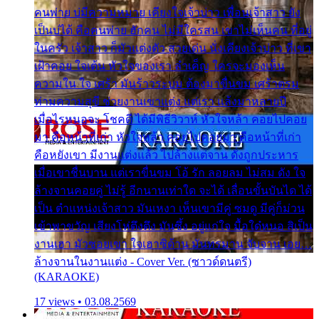
คนพ่าย บ่มีความหมาย เคียงใจเจ้าบ่าว เพื่อนเจ้าสาว ยัง
เป็นบ่ได้ คือคนพ่าย ฮักคน ไม่มีใครสน เขาไม่เห็นคน ที่อยู่
ในครัว เจ้าสาว ก็มัวแต่งตัว สวยเด่น นั่งเคียงเจ้าบ่าว ที่เขา
เฝ้าคอย ใจเต้น หัวใจของเรา ลำเค็ญ ใครจะมองเห็น
ความใน ใจ เศร้า มันร้าวระบม ต้องมาขื่นขม เศร้าตรม
ท่ามความสุขี ช่วยงานเขาแต่ง แต่เรา แล้งมาหลายปี
เมื่อไรหนอจะ โชคดี ได้มีพิธีวิวาห์ หัวใจหล้า คอยไปคอย
มา คือหน้าที่เก่า หัวใจหล้า คอยไปคอยมา คือหน้าที่เก่า
คือหยังเขา มีงานแต่งแล้ว ไปล้างแต่จาน ดั่งถูกประหาร
เมื่อเขาชื่นบาน แต่เราขื่นขม โอ้ รัก ลอยลม ไม่สม ดัง ใจ
ล้างจานคอยคู่ ไม่รู้ อีกนานเท่าใด จะได้ เลื่อนขั้นบันได ได้
เป็น ตำแหน่งเจ้าสาว มันเหงา เห็นเขามีคู่ ซมดู มีคู่ก็ม่วน
เข้าพาขวัญ เสียงโห่ตึงตึง มันซึ้ง อยู่แก่ใจ มื้อใด๋หนอ สิเป็น
งานเฮา มัวซอยเขา ใจเฮาซิด้าน มันทรมาน จับจาน เอย…
ล้างจานในงานแต่ง - Cover Ver. (ซาวด์ดนตรี)
(KARAOKE)
17 views • 03.08.2569