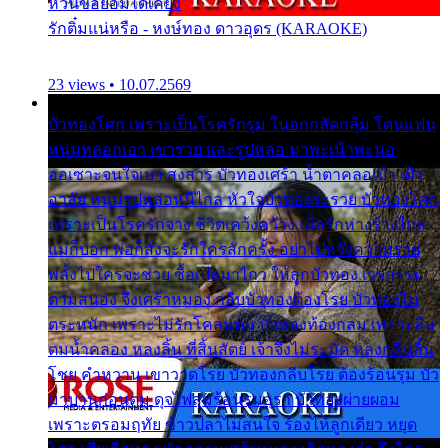
หวั่นขอยอมได้เคียง
รักติ๋มแน่หรือ - หงษ์ทอง ดาวอุดร (KARAOKE)
23 views • 10.07.2569
บัวทองโศก เพราะเป็นโรครักรุม ในอกกลัดกลุ้ม โดนแฟน
หนุ่มหลอกเอา เขารวย และรูปหล่อ มาพะเน้าพะนอ
ออเซาะจนใจเบา สงสาร บัวทองเศร้า น้ำตาคลอเบ้า เฝ้า
อาลัย หนุ่มรูปหล่อหนีไกล หัวใจบัวทองระรวย บัวทองโศก
เพราะเป็นโรครักจาง ชีวิตเคว้งคว้าง เมื่อรักห่างร้างไกล
แม่ก็บอก พ่อก็สั่งจะรักใครสักครั้ง อย่าไปหวังความรวย
พลั้งไปใครจะช่วย ซื้อเปลมาไกว ให้ลูกบัวทอง เวรกรรม
ตามสนอง จึงเศร้าหมอง กลีบบัวทองต้องโรย บัวทองไม่
ตระหนัก เพราะไม่รักโคลนตม บัวทองท้องกลม เพราะลืม
ตมน้ำคลอง หลงลิ้น ที่สิ้นสัตย์ เจ้าจึงไม่ระมัด หลงกลิ่นลิ้น
โชย คำหวาน เขาวาดโรย บัวทองกลีบโรย ต้องร้อนรุม บัว
มาบานก่อนตูม ดุจไฟสุมร้อนรุมอุรา บัวทองผ่ายผอม
เพราะตรอมฤทัย ข้าวปลาไม่สนใจ ร้องไห้ลูกเดียว หยุด