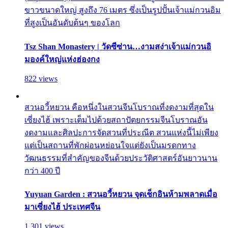
ขาวขนาดใหญ่ สูงถึง 76 เมตร ซึ่งเป็นรูปปั้นเจ้าแม่กวนอิม
ที่สูงเป็นอันดับต้นๆ ของโลก
Tsz Shan Monastery | วัดซีซ่าน…งามสง่าเจ้าแม่กวนอิ
มองค์ใหญ่แห่งฮ่องกง
822 views
สวนอวี้หยวน คือหนึ่งในสวนจีนโบราณที่งดงามที่สุดใน
เซี่ยงไฮ้ เพราะเต็มไปด้วยสถาปัตยกรรมจีนโบราณอัน
งดงามและศิลปะการจัดสวนที่ประณีต สวนแห่งนี้ไม่เพียง
แต่เป็นสถานที่พักผ่อนหย่อนใจแต่ยังเป็นมรดกทาง
วัฒนธรรมที่สำคัญของจีนด้วยประวัติศาสตร์อันยาวนาน
กว่า 400 ปี
Yuyuan Garden : สวนอวี้หยวน จุดเช็กอินห้ามพลาดเมื่อ
มาเซี่ยงไฮ้ ประเทศจีน
1,301 views