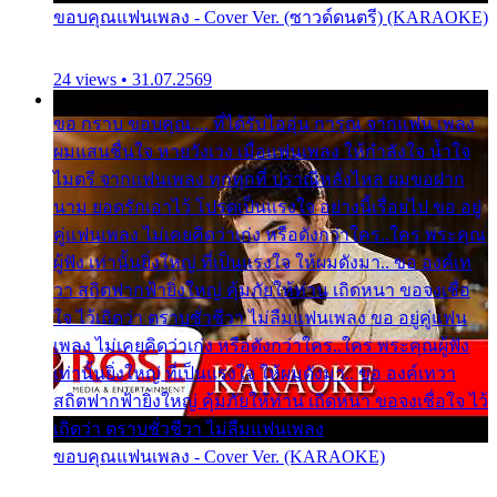
ขอบคุณแฟนเพลง - Cover Ver. (ซาวด์ดนตรี) (KARAOKE)
24 views • 31.07.2569
ขอ กราบ ขอบคุณ.... ที่ได้รับไออุ่น การุณ จากแฟน เพลง
ผมแสนชื่นใจ หายวังเวง เมื่อแฟนเพลง ให้กำลังใจ น้ำใจ
ไมตรี จากแฟนเพลง ทุกทุกที่ ปราณีหลั่งไหล ผมขอฝาก
นาม ยอดรักเอาไว้ โปรดเป็นแรงใจ อย่างนี้เรื่อยไป ขอ อยู่
คู่แฟนเพลง ไม่เคยคิดว่าเก่ง หรือดังกว่าใคร..ใคร พระคุณ
ผู้ฟัง เท่านั้นยิ่งใหญ่ ที่เป็นแรงใจ ให้ผมดังมา.. ขอ องค์เท
วา สถิตฟากฟ้ายิ่งใหญ่ คุ้มภัยให้ท่าน เถิดหนา ขอจงเชื่อ
ใจ ไว้เถิดว่า ตราบชั่วชีวา ไม่ลืมแฟนเพลง ขอ อยู่คู่แฟน
เพลง ไม่เคยคิดว่าเก่ง หรือดังกว่าใคร..ใคร พระคุณผู้ฟัง
เท่านั้นยิ่งใหญ่ ที่เป็นแรงใจ ให้ผมดังมา.. ขอ องค์เทวา
สถิตฟากฟ้ายิ่งใหญ่ คุ้มภัยให้ท่าน เถิดหนา ขอจงเชื่อใจ ไว้
เถิดว่า ตราบชั่วชีวา ไม่ลืมแฟนเพลง
ขอบคุณแฟนเพลง - Cover Ver. (KARAOKE)