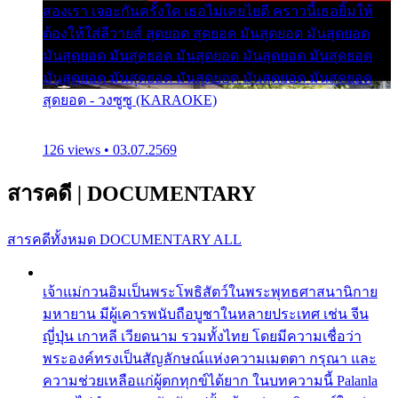
สองเรา เจอะกันครั้งใด เธอไม่เคยไยดี คราวนี้เธอยิ้มให้
ต้องให้ใส่ลีวายส์ สุดยอด สุดยอด มันสุดยอด มันสุดยอด
มันสุดยอด มันสุดยอด มันสุดยอด มันสุดยอด มันสุดยอด
มันสุดยอด มันสุดยอด มันสุดยอด มันสุดยอด มันสุดยอด
สุดยอด - วงซูซู (KARAOKE)
126 views • 03.07.2569
สารคดี
|
DOCUMENTARY
สารคดีทั้งหมด
DOCUMENTARY ALL
เจ้าแม่กวนอิมเป็นพระโพธิสัตว์ในพระพุทธศาสนานิกาย
มหายาน มีผู้เคารพนับถือบูชาในหลายประเทศ เช่น จีน
ญี่ปุ่น เกาหลี เวียดนาม รวมทั้งไทย โดยมีความเชื่อว่า
พระองค์ทรงเป็นสัญลักษณ์แห่งความเมตตา กรุณา และ
ความช่วยเหลือแก่ผู้ตกทุกข์ได้ยาก ในบทความนี้ Palanla