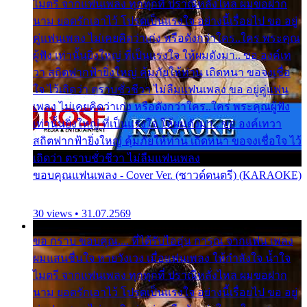
ไมตรี จากแฟนเพลง ทุกทุกที่ ปราณีหลั่งไหล ผมขอฝาก
นาม ยอดรักเอาไว้ โปรดเป็นแรงใจ อย่างนี้เรื่อยไป ขอ อยู่
คู่แฟนเพลง ไม่เคยคิดว่าเก่ง หรือดังกว่าใคร..ใคร พระคุณ
ผู้ฟัง เท่านั้นยิ่งใหญ่ ที่เป็นแรงใจ ให้ผมดังมา.. ขอ องค์เท
วา สถิตฟากฟ้ายิ่งใหญ่ คุ้มภัยให้ท่าน เถิดหนา ขอจงเชื่อ
ใจ ไว้เถิดว่า ตราบชั่วชีวา ไม่ลืมแฟนเพลง ขอ อยู่คู่แฟน
เพลง ไม่เคยคิดว่าเก่ง หรือดังกว่าใคร..ใคร พระคุณผู้ฟัง
เท่านั้นยิ่งใหญ่ ที่เป็นแรงใจ ให้ผมดังมา.. ขอ องค์เทวา
สถิตฟากฟ้ายิ่งใหญ่ คุ้มภัยให้ท่าน เถิดหนา ขอจงเชื่อใจ ไว้
เถิดว่า ตราบชั่วชีวา ไม่ลืมแฟนเพลง
ขอบคุณแฟนเพลง - Cover Ver. (ซาวด์ดนตรี) (KARAOKE)
30 views • 31.07.2569
ขอ กราบ ขอบคุณ.... ที่ได้รับไออุ่น การุณ จากแฟน เพลง
ผมแสนชื่นใจ หายวังเวง เมื่อแฟนเพลง ให้กำลังใจ น้ำใจ
ไมตรี จากแฟนเพลง ทุกทุกที่ ปราณีหลั่งไหล ผมขอฝาก
นาม ยอดรักเอาไว้ โปรดเป็นแรงใจ อย่างนี้เรื่อยไป ขอ อยู่