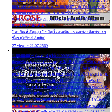
00:45:25 รอหน่อยน้องติ๋ม 15. 00:48:56 เรือล่มในหนอง 16.
00:51:43 บัตรเชิญสีเลือด 17. 00:56:07 อดีตรักโรงทอ 18.
01:00:00 เขมรไล่ควาย 19. 01:02:55 สาวสวนแตง 20.
01:05:51 แอบมอง 21. 01:09:27 พบรักปากน้ำโพ 22.
01:13:06 สายัณห์เมา
" สายัณห์ สัญญา " ขวัญใจคนเดิม - รวมเพลงดังเพราะๆ
ซึ้งๆ (Official Audio)
27 views • 21.07.2569
1. 00:00:00 ทำไมทำฉันได้ 2. 00:03:20 นางฟ้าสลัม 3.
00:06:50 คน 4. 00:10:36 บุญเหลือเกิน 5. 00:13:58 ฝนหยาด
สุดท้าย 6. 00:17:30 ยาใจยาจก 7. 00:20:30 คิดดูให้ดี 8.
00:24:21 ลบรอยแผลรัก 9. 00:27:35 เหมือนใจโดนกรีด 10.
00:30:54 ขบวนการเปาเปียว 11. 00:34:05 คำรำพัน 12.
00:37:20 ปาหนัน 13. 00:40:37 ใจเจ้ากรรม 14. 00:44:15 จูบ
ฉันแล้วจงตายเสีย 15. 00:47:24 ขอสูมาเต๊อะ 16. 00:51:11
คนใจมาร 17. 00:54:50 คืนทรมาน 18. 00:58:25 รักนี้สีดำ
19. 01:01:44 ส่วนเกิน 20. 01:05:42 หยาดน้ำฝนหยดน้ำตา
21. 01:09:13 เหลือเพียงฝัน 22. 01:13:26 เขา 23. 01:16:37