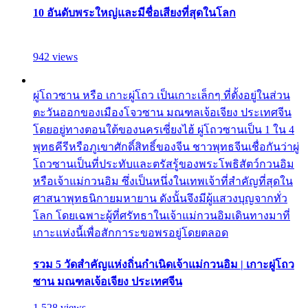
10 อันดับพระใหญ่และมีชื่อเสียงที่สุดในโลก
942 views
ผู่โถวซาน หรือ เกาะผู่โถว เป็นเกาะเล็กๆ ที่ตั้งอยู่ในส่วน
ตะวันออกของเมืองโจวซาน มณฑลเจ้อเจียง ประเทศจีน
โดยอยู่ทางตอนใต้ของนครเซี่ยงไฮ้ ผู่โถวซานเป็น 1 ใน 4
พุทธคีรีหรือภูเขาศักดิ์สิทธิ์ของจีน ชาวพุทธจีนเชื่อกันว่าผู่
โถวซานเป็นที่ประทับและตรัสรู้ของพระโพธิสัตว์กวนอิม
หรือเจ้าแม่กวนอิม ซึ่งเป็นหนึ่งในเทพเจ้าที่สำคัญที่สุดใน
ศาสนาพุทธนิกายมหายาน ดังนั้นจึงมีผู้แสวงบุญจากทั่ว
โลก โดยเฉพาะผู้ที่ศรัทธาในเจ้าแม่กวนอิมเดินทางมาที่
เกาะแห่งนี้เพื่อสักการะขอพรอยู่โดยตลอด
รวม 5 วัดสำคัญแห่งถิ่นกำเนิดเจ้าแม่กวนอิม | เกาะผู่โถว
ซาน มณฑลเจ้อเจียง ประเทศจีน
1,528 views