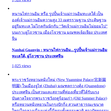
หนานไห่กวนอิม หรือ รูปปั้นเจ้าแม่กวนอิมทะเลใต้ เป็น
องค์เจ้าแม่กวนอิมความสูง 33 เมตรรวมฐาน ประดิษฐาน
อยู่ริมทะเล ไม่ไกลกันนักกับ “วัดเจ้าแม่กวนอิมไม่ยอมไป”
บนเกาะผู่โถวซาน เมืองโจวซาน มณฑลเจ้อเจียง ประเทศ
จีน
Nanhai Guanyin : หนานไห่กวนอิม...รูปปั้นเจ้าแม่กวนอิม
ทะเลใต้, ผู่โถวซาน ประเทศจีน
1,025 views
พระราชวังหยวนหมิงใหม่ (New Yuanming Palace/宮新園
明園) ในเมืองจูไห่ (Zhuhai) มณฑลกวางตุ้ง (Quangdong)
ประเทศจีน เป็นสวนและสถานที่ท่องเที่ยวที่ได้รับแรง
บันดาลใจจากพระราชวังฤดูร้อนเก่า (Old Summer Palace)
หรือหยวนหมิงหยวนในกรุงปักกิ่ง สวนสาธารณะขนาด
ใหญ่ใจกลางเมืองแห่งนี้มีครบทั้งธรรมชาติ สถาปัตยกรรม