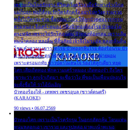
เพราะเป็นโรครักจาง ชีวิตเคว้งคว้าง เมื่อรักห่างร้างไกล
แม่ก็บอก พ่อก็สั่งจะรักใครสักครั้ง อย่าไปหวังความรวย
พลั้งไปใครจะช่วย ซื้อเปลมาไกว ให้ลูกบัวทอง เวรกรรม
ตามสนอง จึงเศร้าหมอง กลีบบัวทองต้องโรย บัวทองไม่
ตระหนัก เพราะไม่รักโคลนตม บัวทองท้องกลม เพราะลืม
ตมน้ำคลอง หลงลิ้น ที่สิ้นสัตย์ เจ้าจึงไม่ระมัด หลงกลิ่นลิ้น
โชย คำหวาน เขาวาดโรย บัวทองกลีบโรย ต้องร้อนรุม บัว
มาบานก่อนตูม ดุจไฟสุมร้อนรุมอุรา บัวทองผ่ายผอม
เพราะตรอมฤทัย ข้าวปลาไม่สนใจ ร้องไห้ลูกเดียว หยุด
โศก เสียเถิดทอง พักความเศร้าหมอง เถิดทองจ๋า ถึงใคร
เขาจะว่า ลูกเจ้าเกิดมา จะชื่อว่าไง พี่ขอเป็นเพื่อนปลอบใจ
จะตั้งชื่อให้ ว่าไอ้บังเอิญ
บัวทองร้องไห้ - เทพพร เพชรอุบล (ซาวด์ดนตรี)
(KARAOKE)
90 views • 06.07.2569
บัวทองโศก เพราะเป็นโรครักรุม ในอกกลัดกลุ้ม โดนแฟน
หนุ่มหลอกเอา เขารวย และรูปหล่อ มาพะเน้าพะนอ