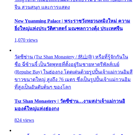
จีน สวนสนุก และการแสดง
New Yuanming Palace | พระราชวังหยวนหมิงใหม่ ความ
ยิ่งใหญ่แห่งประวัติศาสตร์ มณฑลกวางตุ้ง ประเทศจีน
1,070 views
วัดซีซ่าน (Tsz Shan Monastery / 慈山寺) หรือที่รู้จักกันใน
ชื่อ ฉี่ซ้านจี๋ เป็นวัดพุทธที่ตั้งอยู่ริมชายหาดรีพัลส์เบย์
(Repulse Bay) ในฮ่องกง โดดเด่นด้วยรูปปั้นเจ้าแม่กวนอิมสี
ขาวขนาดใหญ่ สูงถึง 76 เมตร ซึ่งเป็นรูปปั้นเจ้าแม่กวนอิม
ที่สูงเป็นอันดับต้นๆ ของโลก
Tsz Shan Monastery | วัดซีซ่าน…งามสง่าเจ้าแม่กวนอิ
มองค์ใหญ่แห่งฮ่องกง
824 views