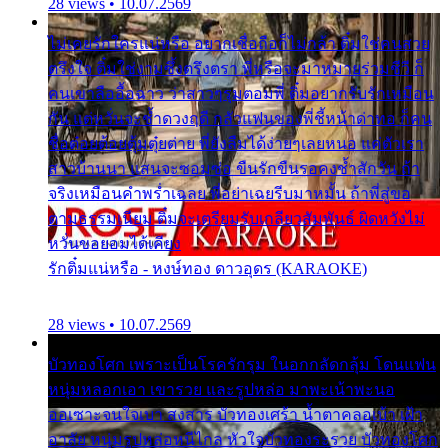
28 views • 10.07.2569
ไม่เคยรักใครแน่หรือ อยากเชื่อถือก็ไม่กล้า ติ๋มใช่คนสวย
ตรึงใจ ติ๋มใช่งามซึ้งตรึงตรา พี่หรือจะมาหมายร่วมชีวี ก็
คนเขาลืออื้อฉาว ว่าสาวๆรุมตอมพี่ ติ๋มอยากรับรักเหมือน
กัน แต่หวั่นจะช้ำดวงฤดี กลัวแฟนของพี่ชี้หน้าด่าทอ ก็คน
ชื่อต๋อยต้อยตุ้มตุ๋ยต่าย พี่ยังลืมได้ง่ายๆเลยหนอ แค่ตัวเรา
สาวบ้านนา แสนจะซอมซ่อ ขืนรักขืนรอคงช้ำสักวัน ถ้า
จริงเหมือนคำพร่ำเฉลย พี่อย่าเฉยรีบมาหมั้น ถ้าพี่สู่ขอ
ตามธรรมเนียม ติ๋มจะเตรียมรับเกลียวสัมพันธ์ ผิดหวังไม่
หวั่นขอยอมได้เคียง
รักติ๋มแน่หรือ - หงษ์ทอง ดาวอุดร (KARAOKE)
28 views • 10.07.2569
บัวทองโศก เพราะเป็นโรครักรุม ในอกกลัดกลุ้ม โดนแฟน
หนุ่มหลอกเอา เขารวย และรูปหล่อ มาพะเน้าพะนอ
ออเซาะจนใจเบา สงสาร บัวทองเศร้า น้ำตาคลอเบ้า เฝ้า
อาลัย หนุ่มรูปหล่อหนีไกล หัวใจบัวทองระรวย บัวทองโศก