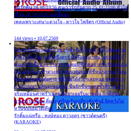
ขอรักคืน 24. 01:19:56 คนเรารักกันยาก 25. 01:23:06 หัวใจ
เถื่อน 26. 01:26:45 อยู่เพื่อลูก
เพลงเพราะเสนาะดวงใจ - ดาวใจ ไพจิตร (Official Audio)
144 views • 10.07.2569
ไม่เคยรักใครแน่หรือ อยากเชื่อถือก็ไม่กล้า ติ๋มใช่คนสวย
ตรึงใจ ติ๋มใช่งามซึ้งตรึงตรา พี่หรือจะมาหมายร่วมชีวี ก็
คนเขาลืออื้อฉาว ว่าสาวๆรุมตอมพี่ ติ๋มอยากรับรักเหมือน
กัน แต่หวั่นจะช้ำดวงฤดี กลัวแฟนของพี่ชี้หน้าด่าทอ ก็คน
ชื่อต๋อยต้อยตุ้มตุ๋ยต่าย พี่ยังลืมได้ง่ายๆเลยหนอ แค่ตัวเรา
สาวบ้านนา แสนจะซอมซ่อ ขืนรักขืนรอคงช้ำสักวัน ถ้า
จริงเหมือนคำพร่ำเฉลย พี่อย่าเฉยรีบมาหมั้น ถ้าพี่สู่ขอ
ตามธรรมเนียม ติ๋มจะเตรียมรับเกลียวสัมพันธ์ ผิดหวังไม่
หวั่นขอยอมได้เคียง
รักติ๋มแน่หรือ - หงษ์ทอง ดาวอุดร (ซาวด์ดนตรี)
(KARAOKE)