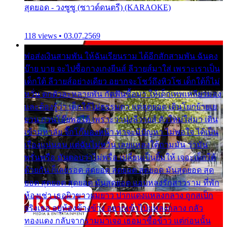
สุดยอด - วงซูซู (ซาวด์ดนตรี) (KARAOKE)
118 views • 03.07.2569
พ่อส่งเงินสามพัน ให้ฉันเรียนราม ได้อีกสักสามพัน ฉันคง
บ๊าย บาย จะไปซื้อกางเกงยีนส์ ลีวายส์มาใส่ เพราะเราเป็น
เด็กใต้ ลีวายส์อย่างเดียว อยากจะโชว์ถึงหิวโซ เด็กใต้ก็ไม่
หวั่น ตกตัวละหลายพัน กัดฟันซื้อมา ให้เด็กเทพเหลียวมอง
และต้องรู้ว่า เด็กใต้ไม่ธรรมดา แต่สุดยอด เดินโยกย้ายเย
ยวน กวนโอ๊ยพอได้ เพราะว่านุ่งลีวายส์ ตัวใหม่ใส่มา เดิน
เข้ามหาลัย จิ๊กโก๊มองหน้า ท่าจะมีปัญหา ไม่พอใจ ได้เป็น
เรื่องแน่นอน แต่ฉันไม่หวั่น เลยแหลงใต้ถามมัน ว่ามัน
พรั่นพรือ มันตอบว่าไม่พรื่อ เปลี่ยนเป็นยิ้มให้ เจอะเด็กใต้
ด้วยกัน ก็เลยรอด สุดยอด สุดยอด สุดยอด มันสุดยอด สุด
ยอด สุดยอด สุดยอด มันสุดยอด แอบหลงรักสาวราม ที่พัก
ห้องเช่า เธอผิวขาวผมยาว ปากแดงแหลงกลาง ถูกสเป็ก
จริงเธอ อยู่ห้องข้างข้าง อยากเข้าไปแหลงกลาง กลัว
ทองแดง กลับจากรามมาเจอ เธอมาซื้อข้าว แต่ก่อนนั้น