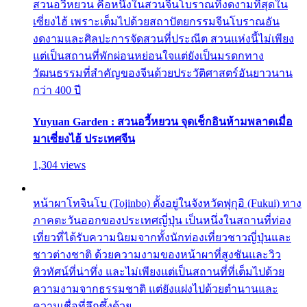
สวนอวี้หยวน คือหนึ่งในสวนจีนโบราณที่งดงามที่สุดใน
เซี่ยงไฮ้ เพราะเต็มไปด้วยสถาปัตยกรรมจีนโบราณอัน
งดงามและศิลปะการจัดสวนที่ประณีต สวนแห่งนี้ไม่เพียง
แต่เป็นสถานที่พักผ่อนหย่อนใจแต่ยังเป็นมรดกทาง
วัฒนธรรมที่สำคัญของจีนด้วยประวัติศาสตร์อันยาวนาน
กว่า 400 ปี
Yuyuan Garden : สวนอวี้หยวน จุดเช็กอินห้ามพลาดเมื่อ
มาเซี่ยงไฮ้ ประเทศจีน
1,304 views
หน้าผาโทจินโบ (Tojinbo) ตั้งอยู่ในจังหวัดฟุกุอิ (Fukui) ทาง
ภาคตะวันออกของประเทศญี่ปุ่น เป็นหนึ่งในสถานที่ท่อง
เที่ยวที่ได้รับความนิยมจากทั้งนักท่องเที่ยวชาวญี่ปุ่นและ
ชาวต่างชาติ ด้วยความงามของหน้าผาที่สูงชันและวิว
ทิวทัศน์ที่น่าทึ่ง และไม่เพียงแต่เป็นสถานที่ที่เต็มไปด้วย
ความงามจากธรรมชาติ แต่ยังแฝงไปด้วยตำนานและ
ความเชื่อที่ลึกซึ้งด้วย