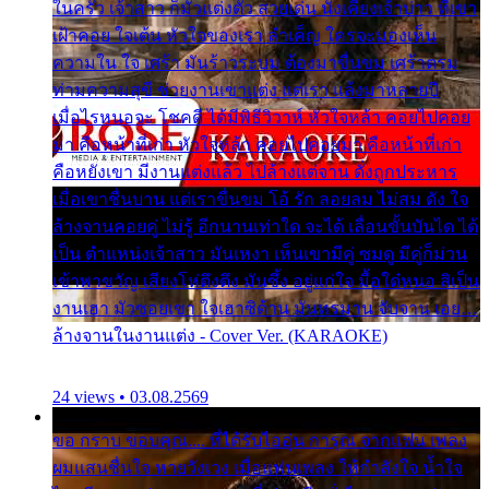
ในครัว เจ้าสาว ก็มัวแต่งตัว สวยเด่น นั่งเคียงเจ้าบ่าว ที่เขา
เฝ้าคอย ใจเต้น หัวใจของเรา ลำเค็ญ ใครจะมองเห็น
ความใน ใจ เศร้า มันร้าวระบม ต้องมาขื่นขม เศร้าตรม
ท่ามความสุขี ช่วยงานเขาแต่ง แต่เรา แล้งมาหลายปี
เมื่อไรหนอจะ โชคดี ได้มีพิธีวิวาห์ หัวใจหล้า คอยไปคอย
มา คือหน้าที่เก่า หัวใจหล้า คอยไปคอยมา คือหน้าที่เก่า
คือหยังเขา มีงานแต่งแล้ว ไปล้างแต่จาน ดั่งถูกประหาร
เมื่อเขาชื่นบาน แต่เราขื่นขม โอ้ รัก ลอยลม ไม่สม ดัง ใจ
ล้างจานคอยคู่ ไม่รู้ อีกนานเท่าใด จะได้ เลื่อนขั้นบันได ได้
เป็น ตำแหน่งเจ้าสาว มันเหงา เห็นเขามีคู่ ซมดู มีคู่ก็ม่วน
เข้าพาขวัญ เสียงโห่ตึงตึง มันซึ้ง อยู่แก่ใจ มื้อใด๋หนอ สิเป็น
งานเฮา มัวซอยเขา ใจเฮาซิด้าน มันทรมาน จับจาน เอย…
ล้างจานในงานแต่ง - Cover Ver. (KARAOKE)
24 views • 03.08.2569
ขอ กราบ ขอบคุณ.... ที่ได้รับไออุ่น การุณ จากแฟน เพลง
ผมแสนชื่นใจ หายวังเวง เมื่อแฟนเพลง ให้กำลังใจ น้ำใจ