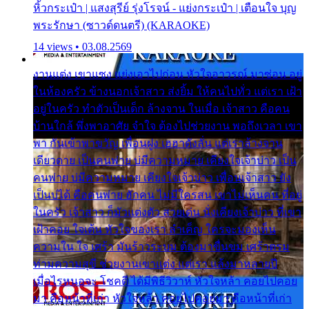
หิ้วกระเป๋า | แสงสุรีย์ รุ่งโรจน์ - แย่งกระเป๋า | เตือนใจ บุญ
พระรักษา (ซาวด์ดนตรี) (KARAOKE)
14 views • 03.08.2569
งานแต่ง เขาแซง แย่งเอาไปก่อน หัวใจอาวรณ์ มาซ่อน อยู่
ในห้องครัว ข้างนอกเจ้าสาว ส่งยิ้ม ให้คนไปทั่ว แต่เรา เฝ้า
อยู่ในครัว ทำตัวเป็นเด็ก ล้างจาน ในเมื่อ เจ้าสาว คือคน
บ้านใกล้ พึ่งพาอาศัย จำใจ ต้องไปช่วยงาน พอถึงเวลา เขา
พา กันเข้าพาขวัญ เพื่อนฝูง เฮฮาดังลั่น แต่เราล้างจาน
เดียวดาย เป็นคนพ่าย บ่มีความหมาย เคียงใจเจ้าบ่าว เป็น
คนพ่าย บ่มีความหมาย เคียงใจเจ้าบ่าว เพื่อนเจ้าสาว ยัง
เป็นบ่ได้ คือคนพ่าย ฮักคน ไม่มีใครสน เขาไม่เห็นคน ที่อยู่
ในครัว เจ้าสาว ก็มัวแต่งตัว สวยเด่น นั่งเคียงเจ้าบ่าว ที่เขา
เฝ้าคอย ใจเต้น หัวใจของเรา ลำเค็ญ ใครจะมองเห็น
ความใน ใจ เศร้า มันร้าวระบม ต้องมาขื่นขม เศร้าตรม
ท่ามความสุขี ช่วยงานเขาแต่ง แต่เรา แล้งมาหลายปี
เมื่อไรหนอจะ โชคดี ได้มีพิธีวิวาห์ หัวใจหล้า คอยไปคอย
มา คือหน้าที่เก่า หัวใจหล้า คอยไปคอยมา คือหน้าที่เก่า