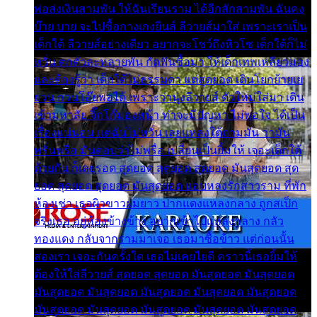
พ่อส่งเงินสามพัน ให้ฉันเรียนราม ได้อีกสักสามพัน ฉันคง
บ๊าย บาย จะไปซื้อกางเกงยีนส์ ลีวายส์มาใส่ เพราะเราเป็น
เด็กใต้ ลีวายส์อย่างเดียว อยากจะโชว์ถึงหิวโซ เด็กใต้ก็ไม่
หวั่น ตกตัวละหลายพัน กัดฟันซื้อมา ให้เด็กเทพเหลียวมอง
และต้องรู้ว่า เด็กใต้ไม่ธรรมดา แต่สุดยอด เดินโยกย้ายเย
ยวน กวนโอ๊ยพอได้ เพราะว่านุ่งลีวายส์ ตัวใหม่ใส่มา เดิน
เข้ามหาลัย จิ๊กโก๊มองหน้า ท่าจะมีปัญหา ไม่พอใจ ได้เป็น
เรื่องแน่นอน แต่ฉันไม่หวั่น เลยแหลงใต้ถามมัน ว่ามัน
พรั่นพรือ มันตอบว่าไม่พรื่อ เปลี่ยนเป็นยิ้มให้ เจอะเด็กใต้
ด้วยกัน ก็เลยรอด สุดยอด สุดยอด สุดยอด มันสุดยอด สุด
ยอด สุดยอด สุดยอด มันสุดยอด แอบหลงรักสาวราม ที่พัก
ห้องเช่า เธอผิวขาวผมยาว ปากแดงแหลงกลาง ถูกสเป็ก
จริงเธอ อยู่ห้องข้างข้าง อยากเข้าไปแหลงกลาง กลัว
ทองแดง กลับจากรามมาเจอ เธอมาซื้อข้าว แต่ก่อนนั้น
สองเรา เจอะกันครั้งใด เธอไม่เคยไยดี คราวนี้เธอยิ้มให้
ต้องให้ใส่ลีวายส์ สุดยอด สุดยอด มันสุดยอด มันสุดยอด
มันสุดยอด มันสุดยอด มันสุดยอด มันสุดยอด มันสุดยอด
มันสุดยอด มันสุดยอด มันสุดยอด มันสุดยอด มันสุดยอด