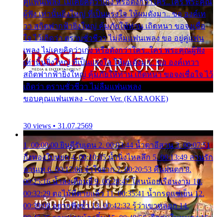
คู่แฟนเพลง ไม่เคยคิดว่าเก่ง หรือดังกว่าใคร..ใคร พระคุณ
ผู้ฟัง เท่านั้นยิ่งใหญ่ ที่เป็นแรงใจ ให้ผมดังมา.. ขอ องค์เท
วา สถิตฟากฟ้ายิ่งใหญ่ คุ้มภัยให้ท่าน เถิดหนา ขอจงเชื่อ
ใจ ไว้เถิดว่า ตราบชั่วชีวา ไม่ลืมแฟนเพลง ขอ อยู่คู่แฟน
เพลง ไม่เคยคิดว่าเก่ง หรือดังกว่าใคร..ใคร พระคุณผู้ฟัง
เท่านั้นยิ่งใหญ่ ที่เป็นแรงใจ ให้ผมดังมา.. ขอ องค์เทวา
สถิตฟากฟ้ายิ่งใหญ่ คุ้มภัยให้ท่าน เถิดหนา ขอจงเชื่อใจ ไว้
เถิดว่า ตราบชั่วชีวา ไม่ลืมแฟนเพลง
ขอบคุณแฟนเพลง - Cover Ver. (KARAOKE)
30 views • 31.07.2569
1. 00:00:00 ยินดีรับเดน 2. 00:03:44 น้ำตาอีสาน 3. 00:07:51
กิ่งทองใบหยก 4. 00:10:35 น้ำนิ่งไหลลึก 5. 00:13:49 ลานรัก
ลานเท 6. 00:17:06 จำใจจาก 7. 00:20:53 คืนฝนตก 8.
00:25:16 น้ำลงเดือนยี่ 9. 00:28:47 โสนน้อยเรือนงาม 10.
00:32:29 ตอไม้ที่ตายแล้ว 11. 00:35:41 น้ำกรดแช่เย็น 12.
00:39:08 อยากฟังซ้ำ 13. 00:42:32 รู้ว่าเขาหลอก 14.