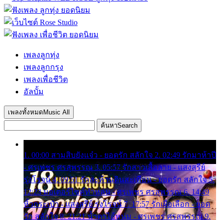
เพลงลูกทุ่ง
เพลงลูกกรุง
เพลงเพื่อชีวิต
อัลบั้ม
เพลงทั้งหมด
Music All
ค้นหา
Search
1. 00:00 สามสิบยังแจ๋ว - ยอดรัก สลักใจ 2. 02:49 รักมาห้าปี
- ศรเพชร ศรสุพรรณ 3. 05:57 รักสาวเสื้อลาย - แสงสุรีย์
รุ่งโรจน์ 4. 09:51 รักสะท้านดินสะเทือน - ยอดรัก สลักใจ 5.
12:23 มอเตอร์ไซค์ทำหล่น - ศรเพชร ศรสุพรรณ 6. 14:49
หิ้วกระเป๋า - แสงสุรีย์ รุ่งโรจน์ 7. 17:57 รักเผื่อเลือก - ยอด
รัก สลักใจ 8. 21:21 น้ำตาไอ้หนุ่ม - ศรเพชร ศรสุพรรณ 9.