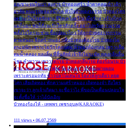
ออเซาะจนใจเบา สงสาร บัวทองเศร้า น้ำตาคลอเบ้า เฝ้า
อาลัย หนุ่มรูปหล่อหนีไกล หัวใจบัวทองระรวย บัวทองโศก
เพราะเป็นโรครักจาง ชีวิตเคว้งคว้าง เมื่อรักห่างร้างไกล
แม่ก็บอก พ่อก็สั่งจะรักใครสักครั้ง อย่าไปหวังความรวย
พลั้งไปใครจะช่วย ซื้อเปลมาไกว ให้ลูกบัวทอง เวรกรรม
ตามสนอง จึงเศร้าหมอง กลีบบัวทองต้องโรย บัวทองไม่
ตระหนัก เพราะไม่รักโคลนตม บัวทองท้องกลม เพราะลืม
ตมน้ำคลอง หลงลิ้น ที่สิ้นสัตย์ เจ้าจึงไม่ระมัด หลงกลิ่นลิ้น
โชย คำหวาน เขาวาดโรย บัวทองกลีบโรย ต้องร้อนรุม บัว
มาบานก่อนตูม ดุจไฟสุมร้อนรุมอุรา บัวทองผ่ายผอม
เพราะตรอมฤทัย ข้าวปลาไม่สนใจ ร้องไห้ลูกเดียว หยุด
โศก เสียเถิดทอง พักความเศร้าหมอง เถิดทองจ๋า ถึงใคร
เขาจะว่า ลูกเจ้าเกิดมา จะชื่อว่าไง พี่ขอเป็นเพื่อนปลอบใจ
จะตั้งชื่อให้ ว่าไอ้บังเอิญ
บัวทองร้องไห้ - เทพพร เพชรอุบล(KARAOKE)
111 views • 06.07.2569