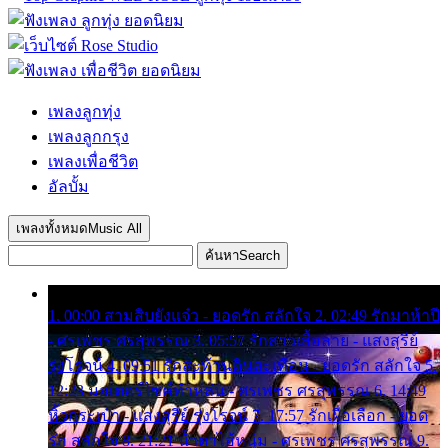
เพลงลูกทุ่ง
เพลงลูกกรุง
เพลงเพื่อชีวิต
อัลบั้ม
เพลงทั้งหมด
Music All
ค้นหา
Search
1. 00:00 สามสิบยังแจ๋ว - ยอดรัก สลักใจ 2. 02:49 รักมาห้าปี
- ศรเพชร ศรสุพรรณ 3. 05:57 รักสาวเสื้อลาย - แสงสุรีย์
รุ่งโรจน์ 4. 09:51 รักสะท้านดินสะเทือน - ยอดรัก สลักใจ 5.
12:23 มอเตอร์ไซค์ทำหล่น - ศรเพชร ศรสุพรรณ 6. 14:49
หิ้วกระเป๋า - แสงสุรีย์ รุ่งโรจน์ 7. 17:57 รักเผื่อเลือก - ยอด
รัก สลักใจ 8. 21:21 น้ำตาไอ้หนุ่ม - ศรเพชร ศรสุพรรณ 9.