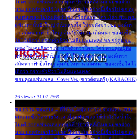
ไมตรี จากแฟนเพลง ทุกทุกที่ ปราณีหลั่งไหล ผมขอฝาก
นาม ยอดรักเอาไว้ โปรดเป็นแรงใจ อย่างนี้เรื่อยไป ขอ อยู่
คู่แฟนเพลง ไม่เคยคิดว่าเก่ง หรือดังกว่าใคร..ใคร พระคุณ
ผู้ฟัง เท่านั้นยิ่งใหญ่ ที่เป็นแรงใจ ให้ผมดังมา.. ขอ องค์เท
วา สถิตฟากฟ้ายิ่งใหญ่ คุ้มภัยให้ท่าน เถิดหนา ขอจงเชื่อ
ใจ ไว้เถิดว่า ตราบชั่วชีวา ไม่ลืมแฟนเพลง ขอ อยู่คู่แฟน
เพลง ไม่เคยคิดว่าเก่ง หรือดังกว่าใคร..ใคร พระคุณผู้ฟัง
เท่านั้นยิ่งใหญ่ ที่เป็นแรงใจ ให้ผมดังมา.. ขอ องค์เทวา
สถิตฟากฟ้ายิ่งใหญ่ คุ้มภัยให้ท่าน เถิดหนา ขอจงเชื่อใจ ไว้
เถิดว่า ตราบชั่วชีวา ไม่ลืมแฟนเพลง
ขอบคุณแฟนเพลง - Cover Ver. (ซาวด์ดนตรี) (KARAOKE)
26 views • 31.07.2569
ขอ กราบ ขอบคุณ.... ที่ได้รับไออุ่น การุณ จากแฟน เพลง
ผมแสนชื่นใจ หายวังเวง เมื่อแฟนเพลง ให้กำลังใจ น้ำใจ
ไมตรี จากแฟนเพลง ทุกทุกที่ ปราณีหลั่งไหล ผมขอฝาก
นาม ยอดรักเอาไว้ โปรดเป็นแรงใจ อย่างนี้เรื่อยไป ขอ อยู่