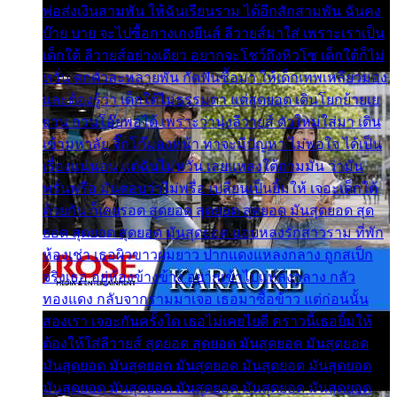
พ่อส่งเงินสามพัน ให้ฉันเรียนราม ได้อีกสักสามพัน ฉันคง
บ๊าย บาย จะไปซื้อกางเกงยีนส์ ลีวายส์มาใส่ เพราะเราเป็น
เด็กใต้ ลีวายส์อย่างเดียว อยากจะโชว์ถึงหิวโซ เด็กใต้ก็ไม่
หวั่น ตกตัวละหลายพัน กัดฟันซื้อมา ให้เด็กเทพเหลียวมอง
และต้องรู้ว่า เด็กใต้ไม่ธรรมดา แต่สุดยอด เดินโยกย้ายเย
ยวน กวนโอ๊ยพอได้ เพราะว่านุ่งลีวายส์ ตัวใหม่ใส่มา เดิน
เข้ามหาลัย จิ๊กโก๊มองหน้า ท่าจะมีปัญหา ไม่พอใจ ได้เป็น
เรื่องแน่นอน แต่ฉันไม่หวั่น เลยแหลงใต้ถามมัน ว่ามัน
พรั่นพรือ มันตอบว่าไม่พรื่อ เปลี่ยนเป็นยิ้มให้ เจอะเด็กใต้
ด้วยกัน ก็เลยรอด สุดยอด สุดยอด สุดยอด มันสุดยอด สุด
ยอด สุดยอด สุดยอด มันสุดยอด แอบหลงรักสาวราม ที่พัก
ห้องเช่า เธอผิวขาวผมยาว ปากแดงแหลงกลาง ถูกสเป็ก
จริงเธอ อยู่ห้องข้างข้าง อยากเข้าไปแหลงกลาง กลัว
ทองแดง กลับจากรามมาเจอ เธอมาซื้อข้าว แต่ก่อนนั้น
สองเรา เจอะกันครั้งใด เธอไม่เคยไยดี คราวนี้เธอยิ้มให้
ต้องให้ใส่ลีวายส์ สุดยอด สุดยอด มันสุดยอด มันสุดยอด
มันสุดยอด มันสุดยอด มันสุดยอด มันสุดยอด มันสุดยอด
มันสุดยอด มันสุดยอด มันสุดยอด มันสุดยอด มันสุดยอด