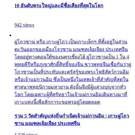
10 อันดับพระใหญ่และมีชื่อเสียงที่สุดในโลก
942 views
ผู่โถวซาน หรือ เกาะผู่โถว เป็นเกาะเล็กๆ ที่ตั้งอยู่ในส่วน
ตะวันออกของเมืองโจวซาน มณฑลเจ้อเจียง ประเทศจีน
โดยอยู่ทางตอนใต้ของนครเซี่ยงไฮ้ ผู่โถวซานเป็น 1 ใน 4
พุทธคีรีหรือภูเขาศักดิ์สิทธิ์ของจีน ชาวพุทธจีนเชื่อกันว่าผู่
โถวซานเป็นที่ประทับและตรัสรู้ของพระโพธิสัตว์กวนอิม
หรือเจ้าแม่กวนอิม ซึ่งเป็นหนึ่งในเทพเจ้าที่สำคัญที่สุดใน
ศาสนาพุทธนิกายมหายาน ดังนั้นจึงมีผู้แสวงบุญจากทั่ว
โลก โดยเฉพาะผู้ที่ศรัทธาในเจ้าแม่กวนอิมเดินทางมาที่
เกาะแห่งนี้เพื่อสักการะขอพรอยู่โดยตลอด
รวม 5 วัดสำคัญแห่งถิ่นกำเนิดเจ้าแม่กวนอิม | เกาะผู่โถว
ซาน มณฑลเจ้อเจียง ประเทศจีน
1,526 views