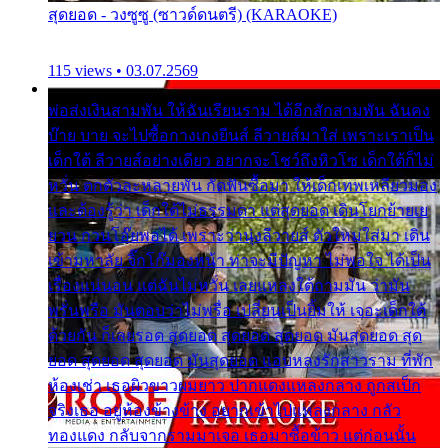
สุดยอด - วงซูซู (ซาวด์ดนตรี) (KARAOKE)
115 views • 03.07.2569
พ่อส่งเงินสามพัน ให้ฉันเรียนราม ได้อีกสักสามพัน ฉันคง
บ๊าย บาย จะไปซื้อกางเกงยีนส์ ลีวายส์มาใส่ เพราะเราเป็น
เด็กใต้ ลีวายส์อย่างเดียว อยากจะโชว์ถึงหิวโซ เด็กใต้ก็ไม่
หวั่น ตกตัวละหลายพัน กัดฟันซื้อมา ให้เด็กเทพเหลียวมอง
และต้องรู้ว่า เด็กใต้ไม่ธรรมดา แต่สุดยอด เดินโยกย้ายเย
ยวน กวนโอ๊ยพอได้ เพราะว่านุ่งลีวายส์ ตัวใหม่ใส่มา เดิน
เข้ามหาลัย จิ๊กโก๊มองหน้า ท่าจะมีปัญหา ไม่พอใจ ได้เป็น
เรื่องแน่นอน แต่ฉันไม่หวั่น เลยแหลงใต้ถามมัน ว่ามัน
พรั่นพรือ มันตอบว่าไม่พรื่อ เปลี่ยนเป็นยิ้มให้ เจอะเด็กใต้
ด้วยกัน ก็เลยรอด สุดยอด สุดยอด สุดยอด มันสุดยอด สุด
ยอด สุดยอด สุดยอด มันสุดยอด แอบหลงรักสาวราม ที่พัก
ห้องเช่า เธอผิวขาวผมยาว ปากแดงแหลงกลาง ถูกสเป็ก
จริงเธอ อยู่ห้องข้างข้าง อยากเข้าไปแหลงกลาง กลัว
ทองแดง กลับจากรามมาเจอ เธอมาซื้อข้าว แต่ก่อนนั้น