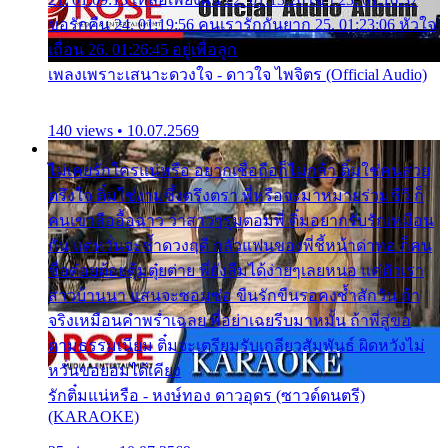
ขอรักคืน 24. 01:19:56 คนเรารักกันยาก 25. 01:23:06 หัวใจ
เถื่อน 26. 01:26:45 อยู่เพื่อลูก
เพลงเพราะเสนาะดวงใจ - ดาวใจ ไพจิตร (Official Audio)
140 views • 10.07.2569
ไม่เคยรักใครแน่หรือ อยากเชื่อถือก็ไม่กล้า ติ๋มใช่คนสวย
ตรึงใจ ติ๋มใช่งามซึ้งตรึงตรา พี่หรือจะมาหมายร่วมชีวี ก็
คนเขาลืออื้อฉาว ว่าสาวๆรุมตอมพี่ ติ๋มอยากรับรักเหมือน
กัน แต่หวั่นจะช้ำดวงฤดี กลัวแฟนของพี่ชี้หน้าด่าทอ ก็คน
ชื่อต๋อยต้อยตุ้มตุ๋ยต่าย พี่ยังลืมได้ง่ายๆเลยหนอ แค่ตัวเรา
สาวบ้านนา แสนจะซอมซ่อ ขืนรักขืนรอคงช้ำสักวัน ถ้า
จริงเหมือนคำพร่ำเฉลย พี่อย่าเฉยรีบมาหมั้น ถ้าพี่สู่ขอ
ตามธรรมเนียม ติ๋มจะเตรียมรับเกลียวสัมพันธ์ ผิดหวังไม่
หวั่นขอยอมได้เคียง
รักติ๋มแน่หรือ - หงษ์ทอง ดาวอุดร (ซาวด์ดนตรี)
(KARAOKE)