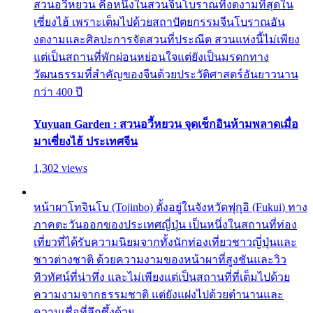
สวนอวี้หยวน คือหนึ่งในสวนจีนโบราณที่งดงามที่สุดใน
เซี่ยงไฮ้ เพราะเต็มไปด้วยสถาปัตยกรรมจีนโบราณอัน
งดงามและศิลปะการจัดสวนที่ประณีต สวนแห่งนี้ไม่เพียง
แต่เป็นสถานที่พักผ่อนหย่อนใจแต่ยังเป็นมรดกทาง
วัฒนธรรมที่สำคัญของจีนด้วยประวัติศาสตร์อันยาวนาน
กว่า 400 ปี
Yuyuan Garden : สวนอวี้หยวน จุดเช็กอินห้ามพลาดเมื่อ
มาเซี่ยงไฮ้ ประเทศจีน
1,302 views
หน้าผาโทจินโบ (Tojinbo) ตั้งอยู่ในจังหวัดฟุกุอิ (Fukui) ทาง
ภาคตะวันออกของประเทศญี่ปุ่น เป็นหนึ่งในสถานที่ท่อง
เที่ยวที่ได้รับความนิยมจากทั้งนักท่องเที่ยวชาวญี่ปุ่นและ
ชาวต่างชาติ ด้วยความงามของหน้าผาที่สูงชันและวิว
ทิวทัศน์ที่น่าทึ่ง และไม่เพียงแต่เป็นสถานที่ที่เต็มไปด้วย
ความงามจากธรรมชาติ แต่ยังแฝงไปด้วยตำนานและ
ความเชื่อที่ลึกซึ้งด้วย