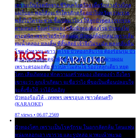
เพราะเป็นโรครักจาง ชีวิตเคว้งคว้าง เมื่อรักห่างร้างไกล
แม่ก็บอก พ่อก็สั่งจะรักใครสักครั้ง อย่าไปหวังความรวย
พลั้งไปใครจะช่วย ซื้อเปลมาไกว ให้ลูกบัวทอง เวรกรรม
ตามสนอง จึงเศร้าหมอง กลีบบัวทองต้องโรย บัวทองไม่
ตระหนัก เพราะไม่รักโคลนตม บัวทองท้องกลม เพราะลืม
ตมน้ำคลอง หลงลิ้น ที่สิ้นสัตย์ เจ้าจึงไม่ระมัด หลงกลิ่นลิ้น
โชย คำหวาน เขาวาดโรย บัวทองกลีบโรย ต้องร้อนรุม บัว
มาบานก่อนตูม ดุจไฟสุมร้อนรุมอุรา บัวทองผ่ายผอม
เพราะตรอมฤทัย ข้าวปลาไม่สนใจ ร้องไห้ลูกเดียว หยุด
โศก เสียเถิดทอง พักความเศร้าหมอง เถิดทองจ๋า ถึงใคร
เขาจะว่า ลูกเจ้าเกิดมา จะชื่อว่าไง พี่ขอเป็นเพื่อนปลอบใจ
จะตั้งชื่อให้ ว่าไอ้บังเอิญ
บัวทองร้องไห้ - เทพพร เพชรอุบล (ซาวด์ดนตรี)
(KARAOKE)
87 views • 06.07.2569
บัวทองโศก เพราะเป็นโรครักรุม ในอกกลัดกลุ้ม โดนแฟน
หนุ่มหลอกเอา เขารวย และรูปหล่อ มาพะเน้าพะนอ