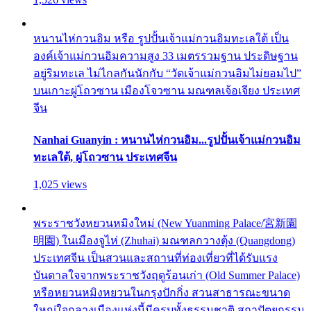
หนานไห่กวนอิม หรือ รูปปั้นเจ้าแม่กวนอิมทะเลใต้ เป็น
องค์เจ้าแม่กวนอิมความสูง 33 เมตรรวมฐาน ประดิษฐาน
อยู่ริมทะเล ไม่ไกลกันนักกับ “วัดเจ้าแม่กวนอิมไม่ยอมไป”
บนเกาะผู่โถวซาน เมืองโจวซาน มณฑลเจ้อเจียง ประเทศ
จีน
Nanhai Guanyin : หนานไห่กวนอิม...รูปปั้นเจ้าแม่กวนอิม
ทะเลใต้, ผู่โถวซาน ประเทศจีน
1,025 views
พระราชวังหยวนหมิงใหม่ (New Yuanming Palace/宮新園
明園) ในเมืองจูไห่ (Zhuhai) มณฑลกวางตุ้ง (Quangdong)
ประเทศจีน เป็นสวนและสถานที่ท่องเที่ยวที่ได้รับแรง
บันดาลใจจากพระราชวังฤดูร้อนเก่า (Old Summer Palace)
หรือหยวนหมิงหยวนในกรุงปักกิ่ง สวนสาธารณะขนาด
ใหญ่ใจกลางเมืองแห่งนี้มีครบทั้งธรรมชาติ สถาปัตยกรรม