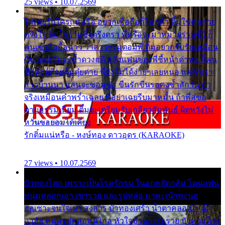
25 views • 10.07.2569
ไม่เคยรักใครแน่หรือ อยากเชื่อถือก็ไม่กล้า ติ๋มใช่คนสวย
ตรึงใจ ติ๋มใช่งามซึ้งตรึงตรา พี่หรือจะมาหมายร่วมชีวี ก็
คนเขาลืออื้อฉาว ว่าสาวๆรุมตอมพี่ ติ๋มอยากรับรักเหมือน
กัน แต่หวั่นจะช้ำดวงฤดี กลัวแฟนของพี่ชี้หน้าด่าทอ ก็คน
ชื่อต๋อยต้อยตุ้มตุ๋ยต่าย พี่ยังลืมได้ง่ายๆเลยหนอ แค่ตัวเรา
สาวบ้านนา แสนจะซอมซ่อ ขืนรักขืนรอคงช้ำสักวัน ถ้า
จริงเหมือนคำพร่ำเฉลย พี่อย่าเฉยรีบมาหมั้น ถ้าพี่สู่ขอ
ตามธรรมเนียม ติ๋มจะเตรียมรับเกลียวสัมพันธ์ ผิดหวังไม่
หวั่นขอยอมได้เคียง
รักติ๋มแน่หรือ - หงษ์ทอง ดาวอุดร (KARAOKE)
27 views • 10.07.2569
บัวทองโศก เพราะเป็นโรครักรุม ในอกกลัดกลุ้ม โดนแฟน
หนุ่มหลอกเอา เขารวย และรูปหล่อ มาพะเน้าพะนอ
ออเซาะจนใจเบา สงสาร บัวทองเศร้า น้ำตาคลอเบ้า เฝ้า
อาลัย หนุ่มรูปหล่อหนีไกล หัวใจบัวทองระรวย บัวทองโศก