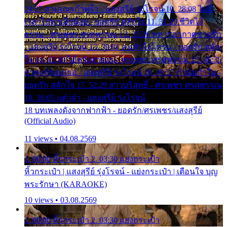
24:27 สามเณรกำพร้า - แสงสุรีย์ รุ่งโรจน์ 10. 28:08 ไม่มี
เวลาไปหาเมียน้อย - ยอดรัก สลักใจ 11. 31:29 ชีวิตไอ้
ธรรม - ศรเพชร ศรสุพรรณ 12. 35:26 ทหารอากาศขาดรัก
- แสงสุรีย์ รุ่งโรจน์ 13. 39:01 คนหัวใจโทรม - ยอดรัก สลัก
ใจ 14. 42:49 ไอ้หวังตายแน่ - ศรเพชร ศรสุพรรณ 15. 46:35
ธาตุแท้ของเธอ - แสงสุรีย์ รุ่งโรจน์ 16. 49:57 กำนันกำใน -
ยอดรัก สลักใจ 17. 52:29 สาวบริสุทธิ์ - ศรเพชร ศรสุพรรณ
18. 56:05 แต๋วจ๋า - แสงสุรีย์ รุ่งโรจน์
18 บทเพลงดังจากฟากฟ้า - ยอดรัก/ศรเพชร/แสงสุรีย์
(Official Audio)
11 views • 04.08.2569
1. 00:00 หิ้วกระเป๋า 2. 03:30 แย่งกระเป๋า
หิ้วกระเป๋า | แสงสุรีย์ รุ่งโรจน์ - แย่งกระเป๋า | เตือนใจ บุญ
พระรักษา (KARAOKE)
10 views • 03.08.2569
1. 00:00 หิ้วกระเป๋า 2. 03:30 แย่งกระเป๋า