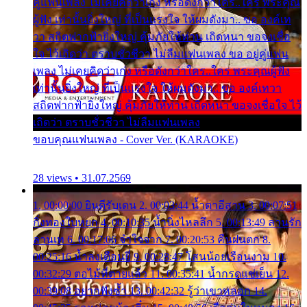
คู่แฟนเพลง ไม่เคยคิดว่าเก่ง หรือดังกว่าใคร..ใคร พระคุณ
ผู้ฟัง เท่านั้นยิ่งใหญ่ ที่เป็นแรงใจ ให้ผมดังมา.. ขอ องค์เท
วา สถิตฟากฟ้ายิ่งใหญ่ คุ้มภัยให้ท่าน เถิดหนา ขอจงเชื่อ
ใจ ไว้เถิดว่า ตราบชั่วชีวา ไม่ลืมแฟนเพลง ขอ อยู่คู่แฟน
เพลง ไม่เคยคิดว่าเก่ง หรือดังกว่าใคร..ใคร พระคุณผู้ฟัง
เท่านั้นยิ่งใหญ่ ที่เป็นแรงใจ ให้ผมดังมา.. ขอ องค์เทวา
สถิตฟากฟ้ายิ่งใหญ่ คุ้มภัยให้ท่าน เถิดหนา ขอจงเชื่อใจ ไว้
เถิดว่า ตราบชั่วชีวา ไม่ลืมแฟนเพลง
ขอบคุณแฟนเพลง - Cover Ver. (KARAOKE)
28 views • 31.07.2569
1. 00:00:00 ยินดีรับเดน 2. 00:03:44 น้ำตาอีสาน 3. 00:07:51
กิ่งทองใบหยก 4. 00:10:35 น้ำนิ่งไหลลึก 5. 00:13:49 ลานรัก
ลานเท 6. 00:17:06 จำใจจาก 7. 00:20:53 คืนฝนตก 8.
00:25:16 น้ำลงเดือนยี่ 9. 00:28:47 โสนน้อยเรือนงาม 10.
00:32:29 ตอไม้ที่ตายแล้ว 11. 00:35:41 น้ำกรดแช่เย็น 12.
00:39:08 อยากฟังซ้ำ 13. 00:42:32 รู้ว่าเขาหลอก 14.