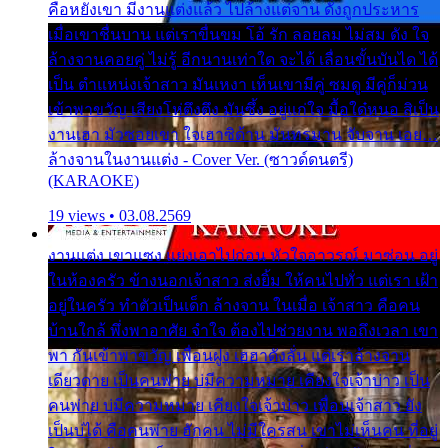
คือหยังเขา มีงานแต่งแล้ว ไปล้างแต่จาน ดั่งถูกประหาร
เมื่อเขาชื่นบาน แต่เราขื่นขม โอ้ รัก ลอยลม ไม่สม ดัง ใจ
ล้างจานคอยคู่ ไม่รู้ อีกนานเท่าใด จะได้ เลื่อนขั้นบันได ได้
เป็น ตำแหน่งเจ้าสาว มันเหงา เห็นเขามีคู่ ซมดู มีคู่ก็ม่วน
เข้าพาขวัญ เสียงโห่ตึงตึง มันซึ้ง อยู่แก่ใจ มื้อใด๋หนอ สิเป็น
งานเฮา มัวซอยเขา ใจเฮาซิด้าน มันทรมาน จับจาน เอย…
ล้างจานในงานแต่ง - Cover Ver. (ซาวด์ดนตรี)
(KARAOKE)
19 views • 03.08.2569
งานแต่ง เขาแซง แย่งเอาไปก่อน หัวใจอาวรณ์ มาซ่อน อยู่
ในห้องครัว ข้างนอกเจ้าสาว ส่งยิ้ม ให้คนไปทั่ว แต่เรา เฝ้า
อยู่ในครัว ทำตัวเป็นเด็ก ล้างจาน ในเมื่อ เจ้าสาว คือคน
บ้านใกล้ พึ่งพาอาศัย จำใจ ต้องไปช่วยงาน พอถึงเวลา เขา
พา กันเข้าพาขวัญ เพื่อนฝูง เฮฮาดังลั่น แต่เราล้างจาน
เดียวดาย เป็นคนพ่าย บ่มีความหมาย เคียงใจเจ้าบ่าว เป็น
คนพ่าย บ่มีความหมาย เคียงใจเจ้าบ่าว เพื่อนเจ้าสาว ยัง
เป็นบ่ได้ คือคนพ่าย ฮักคน ไม่มีใครสน เขาไม่เห็นคน ที่อยู่