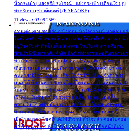
หิ้วกระเป๋า | แสงสุรีย์ รุ่งโรจน์ - แย่งกระเป๋า | เตือนใจ บุญ
พระรักษา (ซาวด์ดนตรี) (KARAOKE)
11 views • 03.08.2569
งานแต่ง เขาแซง แย่งเอาไปก่อน หัวใจอาวรณ์ มาซ่อน อยู่
ในห้องครัว ข้างนอกเจ้าสาว ส่งยิ้ม ให้คนไปทั่ว แต่เรา เฝ้า
อยู่ในครัว ทำตัวเป็นเด็ก ล้างจาน ในเมื่อ เจ้าสาว คือคน
บ้านใกล้ พึ่งพาอาศัย จำใจ ต้องไปช่วยงาน พอถึงเวลา เขา
พา กันเข้าพาขวัญ เพื่อนฝูง เฮฮาดังลั่น แต่เราล้างจาน
เดียวดาย เป็นคนพ่าย บ่มีความหมาย เคียงใจเจ้าบ่าว เป็น
คนพ่าย บ่มีความหมาย เคียงใจเจ้าบ่าว เพื่อนเจ้าสาว ยัง
เป็นบ่ได้ คือคนพ่าย ฮักคน ไม่มีใครสน เขาไม่เห็นคน ที่อยู่
ในครัว เจ้าสาว ก็มัวแต่งตัว สวยเด่น นั่งเคียงเจ้าบ่าว ที่เขา
เฝ้าคอย ใจเต้น หัวใจของเรา ลำเค็ญ ใครจะมองเห็น
ความใน ใจ เศร้า มันร้าวระบม ต้องมาขื่นขม เศร้าตรม
ท่ามความสุขี ช่วยงานเขาแต่ง แต่เรา แล้งมาหลายปี
เมื่อไรหนอจะ โชคดี ได้มีพิธีวิวาห์ หัวใจหล้า คอยไปคอย
มา คือหน้าที่เก่า หัวใจหล้า คอยไปคอยมา คือหน้าที่เก่า