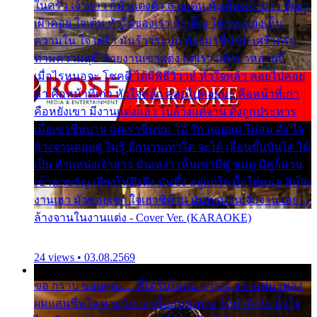
ในครัว เจ้าสาว ก็มัวแต่งตัว สวยเด่น นั่งเคียงเจ้าบ่าว ที่เขา
เฝ้าคอย ใจเต้น หัวใจของเรา ลำเค็ญ ใครจะมองเห็น
ความใน ใจ เศร้า มันร้าวระบม ต้องมาขื่นขม เศร้าตรม
ท่ามความสุขี ช่วยงานเขาแต่ง แต่เรา แล้งมาหลายปี
เมื่อไรหนอจะ โชคดี ได้มีพิธีวิวาห์ หัวใจหล้า คอยไปคอย
มา คือหน้าที่เก่า หัวใจหล้า คอยไปคอยมา คือหน้าที่เก่า
คือหยังเขา มีงานแต่งแล้ว ไปล้างแต่จาน ดั่งถูกประหาร
เมื่อเขาชื่นบาน แต่เราขื่นขม โอ้ รัก ลอยลม ไม่สม ดัง ใจ
ล้างจานคอยคู่ ไม่รู้ อีกนานเท่าใด จะได้ เลื่อนขั้นบันได ได้
เป็น ตำแหน่งเจ้าสาว มันเหงา เห็นเขามีคู่ ซมดู มีคู่ก็ม่วน
เข้าพาขวัญ เสียงโห่ตึงตึง มันซึ้ง อยู่แก่ใจ มื้อใด๋หนอ สิเป็น
งานเฮา มัวซอยเขา ใจเฮาซิด้าน มันทรมาน จับจาน เอย…
ล้างจานในงานแต่ง - Cover Ver. (KARAOKE)
24 views • 03.08.2569
ขอ กราบ ขอบคุณ.... ที่ได้รับไออุ่น การุณ จากแฟน เพลง
ผมแสนชื่นใจ หายวังเวง เมื่อแฟนเพลง ให้กำลังใจ น้ำใจ