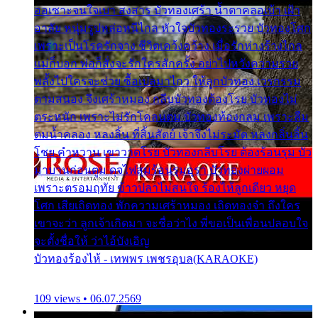
ออเซาะจนใจเบา สงสาร บัวทองเศร้า น้ำตาคลอเบ้า เฝ้า
อาลัย หนุ่มรูปหล่อหนีไกล หัวใจบัวทองระรวย บัวทองโศก
เพราะเป็นโรครักจาง ชีวิตเคว้งคว้าง เมื่อรักห่างร้างไกล
แม่ก็บอก พ่อก็สั่งจะรักใครสักครั้ง อย่าไปหวังความรวย
พลั้งไปใครจะช่วย ซื้อเปลมาไกว ให้ลูกบัวทอง เวรกรรม
ตามสนอง จึงเศร้าหมอง กลีบบัวทองต้องโรย บัวทองไม่
ตระหนัก เพราะไม่รักโคลนตม บัวทองท้องกลม เพราะลืม
ตมน้ำคลอง หลงลิ้น ที่สิ้นสัตย์ เจ้าจึงไม่ระมัด หลงกลิ่นลิ้น
โชย คำหวาน เขาวาดโรย บัวทองกลีบโรย ต้องร้อนรุม บัว
มาบานก่อนตูม ดุจไฟสุมร้อนรุมอุรา บัวทองผ่ายผอม
เพราะตรอมฤทัย ข้าวปลาไม่สนใจ ร้องไห้ลูกเดียว หยุด
โศก เสียเถิดทอง พักความเศร้าหมอง เถิดทองจ๋า ถึงใคร
เขาจะว่า ลูกเจ้าเกิดมา จะชื่อว่าไง พี่ขอเป็นเพื่อนปลอบใจ
จะตั้งชื่อให้ ว่าไอ้บังเอิญ
บัวทองร้องไห้ - เทพพร เพชรอุบล(KARAOKE)
109 views • 06.07.2569