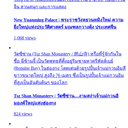
จีน สวนสนุก และการแสดง
New Yuanming Palace | พระราชวังหยวนหมิงใหม่ ความ
ยิ่งใหญ่แห่งประวัติศาสตร์ มณฑลกวางตุ้ง ประเทศจีน
1,068 views
วัดซีซ่าน (Tsz Shan Monastery / 慈山寺) หรือที่รู้จักกันใน
ชื่อ ฉี่ซ้านจี๋ เป็นวัดพุทธที่ตั้งอยู่ริมชายหาดรีพัลส์เบย์
(Repulse Bay) ในฮ่องกง โดดเด่นด้วยรูปปั้นเจ้าแม่กวนอิมสี
ขาวขนาดใหญ่ สูงถึง 76 เมตร ซึ่งเป็นรูปปั้นเจ้าแม่กวนอิม
ที่สูงเป็นอันดับต้นๆ ของโลก
Tsz Shan Monastery | วัดซีซ่าน…งามสง่าเจ้าแม่กวนอิ
มองค์ใหญ่แห่งฮ่องกง
824 views