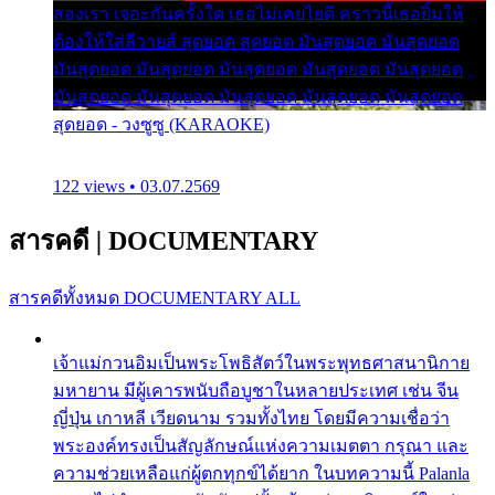
สองเรา เจอะกันครั้งใด เธอไม่เคยไยดี คราวนี้เธอยิ้มให้
ต้องให้ใส่ลีวายส์ สุดยอด สุดยอด มันสุดยอด มันสุดยอด
มันสุดยอด มันสุดยอด มันสุดยอด มันสุดยอด มันสุดยอด
มันสุดยอด มันสุดยอด มันสุดยอด มันสุดยอด มันสุดยอด
สุดยอด - วงซูซู (KARAOKE)
122 views • 03.07.2569
สารคดี
|
DOCUMENTARY
สารคดีทั้งหมด
DOCUMENTARY ALL
เจ้าแม่กวนอิมเป็นพระโพธิสัตว์ในพระพุทธศาสนานิกาย
มหายาน มีผู้เคารพนับถือบูชาในหลายประเทศ เช่น จีน
ญี่ปุ่น เกาหลี เวียดนาม รวมทั้งไทย โดยมีความเชื่อว่า
พระองค์ทรงเป็นสัญลักษณ์แห่งความเมตตา กรุณา และ
ความช่วยเหลือแก่ผู้ตกทุกข์ได้ยาก ในบทความนี้ Palanla