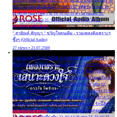
00:45:25 รอหน่อยน้องติ๋ม 15. 00:48:56 เรือล่มในหนอง 16.
00:51:43 บัตรเชิญสีเลือด 17. 00:56:07 อดีตรักโรงทอ 18.
01:00:00 เขมรไล่ควาย 19. 01:02:55 สาวสวนแตง 20.
01:05:51 แอบมอง 21. 01:09:27 พบรักปากน้ำโพ 22.
01:13:06 สายัณห์เมา
" สายัณห์ สัญญา " ขวัญใจคนเดิม - รวมเพลงดังเพราะๆ
ซึ้งๆ (Official Audio)
27 views • 21.07.2569
1. 00:00:00 ทำไมทำฉันได้ 2. 00:03:20 นางฟ้าสลัม 3.
00:06:50 คน 4. 00:10:36 บุญเหลือเกิน 5. 00:13:58 ฝนหยาด
สุดท้าย 6. 00:17:30 ยาใจยาจก 7. 00:20:30 คิดดูให้ดี 8.
00:24:21 ลบรอยแผลรัก 9. 00:27:35 เหมือนใจโดนกรีด 10.
00:30:54 ขบวนการเปาเปียว 11. 00:34:05 คำรำพัน 12.
00:37:20 ปาหนัน 13. 00:40:37 ใจเจ้ากรรม 14. 00:44:15 จูบ
ฉันแล้วจงตายเสีย 15. 00:47:24 ขอสูมาเต๊อะ 16. 00:51:11
คนใจมาร 17. 00:54:50 คืนทรมาน 18. 00:58:25 รักนี้สีดำ
19. 01:01:44 ส่วนเกิน 20. 01:05:42 หยาดน้ำฝนหยดน้ำตา
21. 01:09:13 เหลือเพียงฝัน 22. 01:13:26 เขา 23. 01:16:37