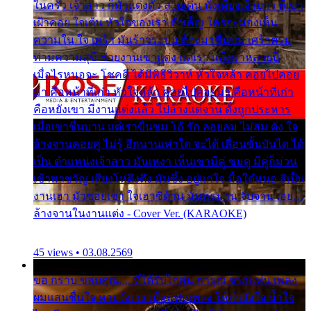
ในครัว เจ้าสาว ก็มัวแต่งตัว สวยเด่น นั่งเคียงเจ้าบ่าว ที่เขา
เฝ้าคอย ใจเต้น หัวใจของเรา ลำเค็ญ ใครจะมองเห็น
ความใน ใจ เศร้า มันร้าวระบม ต้องมาขื่นขม เศร้าตรม
ท่ามความสุขี ช่วยงานเขาแต่ง แต่เรา แล้งมาหลายปี
เมื่อไรหนอจะ โชคดี ได้มีพิธีวิวาห์ หัวใจหล้า คอยไปคอย
มา คือหน้าที่เก่า หัวใจหล้า คอยไปคอยมา คือหน้าที่เก่า
คือหยังเขา มีงานแต่งแล้ว ไปล้างแต่จาน ดั่งถูกประหาร
เมื่อเขาชื่นบาน แต่เราขื่นขม โอ้ รัก ลอยลม ไม่สม ดัง ใจ
ล้างจานคอยคู่ ไม่รู้ อีกนานเท่าใด จะได้ เลื่อนขั้นบันได ได้
เป็น ตำแหน่งเจ้าสาว มันเหงา เห็นเขามีคู่ ซมดู มีคู่ก็ม่วน
เข้าพาขวัญ เสียงโห่ตึงตึง มันซึ้ง อยู่แก่ใจ มื้อใด๋หนอ สิเป็น
งานเฮา มัวซอยเขา ใจเฮาซิด้าน มันทรมาน จับจาน เอย…
ล้างจานในงานแต่ง - Cover Ver. (KARAOKE)
45 views • 03.08.2569
ขอ กราบ ขอบคุณ.... ที่ได้รับไออุ่น การุณ จากแฟน เพลง
ผมแสนชื่นใจ หายวังเวง เมื่อแฟนเพลง ให้กำลังใจ น้ำใจ