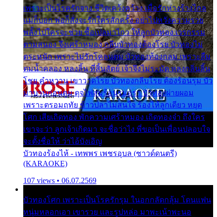
เพราะเป็นโรครักจาง ชีวิตเคว้งคว้าง เมื่อรักห่างร้างไกล
แม่ก็บอก พ่อก็สั่งจะรักใครสักครั้ง อย่าไปหวังความรวย
พลั้งไปใครจะช่วย ซื้อเปลมาไกว ให้ลูกบัวทอง เวรกรรม
ตามสนอง จึงเศร้าหมอง กลีบบัวทองต้องโรย บัวทองไม่
ตระหนัก เพราะไม่รักโคลนตม บัวทองท้องกลม เพราะลืม
ตมน้ำคลอง หลงลิ้น ที่สิ้นสัตย์ เจ้าจึงไม่ระมัด หลงกลิ่นลิ้น
โชย คำหวาน เขาวาดโรย บัวทองกลีบโรย ต้องร้อนรุม บัว
มาบานก่อนตูม ดุจไฟสุมร้อนรุมอุรา บัวทองผ่ายผอม
เพราะตรอมฤทัย ข้าวปลาไม่สนใจ ร้องไห้ลูกเดียว หยุด
โศก เสียเถิดทอง พักความเศร้าหมอง เถิดทองจ๋า ถึงใคร
เขาจะว่า ลูกเจ้าเกิดมา จะชื่อว่าไง พี่ขอเป็นเพื่อนปลอบใจ
จะตั้งชื่อให้ ว่าไอ้บังเอิญ
บัวทองร้องไห้ - เทพพร เพชรอุบล (ซาวด์ดนตรี)
(KARAOKE)
107 views • 06.07.2569
บัวทองโศก เพราะเป็นโรครักรุม ในอกกลัดกลุ้ม โดนแฟน
หนุ่มหลอกเอา เขารวย และรูปหล่อ มาพะเน้าพะนอ