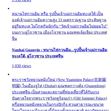
หนานไห่กวนอิม หรือ รูปปั้นเจ้าแม่กวนอิมทะเลใต้ เป็น
องค์เจ้าแม่กวนอิมความสูง 33 เมตรรวมฐาน ประดิษฐาน
อยู่ริมทะเล ไม่ไกลกันนักกับ “วัดเจ้าแม่กวนอิมไม่ยอมไป”
บนเกาะผู่โถวซาน เมืองโจวซาน มณฑลเจ้อเจียง ประเทศ
จีน
Nanhai Guanyin : หนานไห่กวนอิม...รูปปั้นเจ้าแม่กวนอิม
ทะเลใต้, ผู่โถวซาน ประเทศจีน
1,030 views
พระราชวังหยวนหมิงใหม่ (New Yuanming Palace/宮新園
明園) ในเมืองจูไห่ (Zhuhai) มณฑลกวางตุ้ง (Quangdong)
ประเทศจีน เป็นสวนและสถานที่ท่องเที่ยวที่ได้รับแรง
บันดาลใจจากพระราชวังฤดูร้อนเก่า (Old Summer Palace)
หรือหยวนหมิงหยวนในกรุงปักกิ่ง สวนสาธารณะขนาด
ใหญ่ใจกลางเมืองแห่งนี้มีครบทั้งธรรมชาติ สถาปัตยกรรม