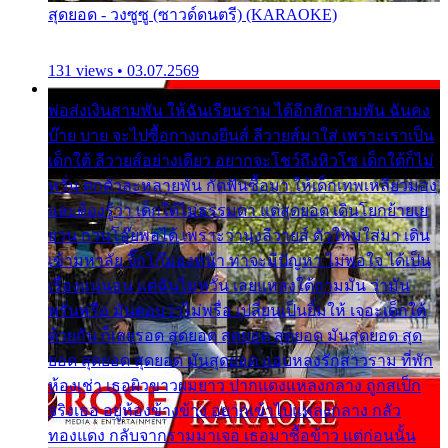
สุดยอด - วงซูซู (ซาวด์ดนตรี) (KARAOKE)
131 views • 03.07.2569
พ่อส่งเงินสามพัน ให้ฉันเรียนราม ได้อีกสักสามพัน ฉันคง
บ๊าย บาย จะไปซื้อกางเกงยีนส์ ลีวายส์มาใส่ เพราะเราเป็น
เด็กใต้ ลีวายส์อย่างเดียว อยากจะโชว์ถึงหิวโซ เด็กใต้ก็ไม่
หวั่น ตกตัวละหลายพัน กัดฟันซื้อมา ให้เด็กเทพเหลียวมอง
และต้องรู้ว่า เด็กใต้ไม่ธรรมดา แต่สุดยอด เดินโยกย้ายเย
ยวน กวนโอ๊ยพอได้ เพราะว่านุ่งลีวายส์ ตัวใหม่ใส่มา เดิน
เข้ามหาลัย จิ๊กโก๊มองหน้า ท่าจะมีปัญหา ไม่พอใจ ได้เป็น
เรื่องแน่นอน แต่ฉันไม่หวั่น เลยแหลงใต้ถามมัน ว่ามัน
พรั่นพรือ มันตอบว่าไม่พรื่อ เปลี่ยนเป็นยิ้มให้ เจอะเด็กใต้
ด้วยกัน ก็เลยรอด สุดยอด สุดยอด สุดยอด มันสุดยอด สุด
ยอด สุดยอด สุดยอด มันสุดยอด แอบหลงรักสาวราม ที่พัก
ห้องเช่า เธอผิวขาวผมยาว ปากแดงแหลงกลาง ถูกสเป็ก
จริงเธอ อยู่ห้องข้างข้าง อยากเข้าไปแหลงกลาง กลัว
ทองแดง กลับจากรามมาเจอ เธอมาซื้อข้าว แต่ก่อนนั้น