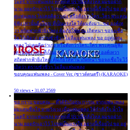
ไมตรี จากแฟนเพลง ทุกทุกที่ ปราณีหลั่งไหล ผมขอฝาก
นาม ยอดรักเอาไว้ โปรดเป็นแรงใจ อย่างนี้เรื่อยไป ขอ อยู่
คู่แฟนเพลง ไม่เคยคิดว่าเก่ง หรือดังกว่าใคร..ใคร พระคุณ
ผู้ฟัง เท่านั้นยิ่งใหญ่ ที่เป็นแรงใจ ให้ผมดังมา.. ขอ องค์เท
วา สถิตฟากฟ้ายิ่งใหญ่ คุ้มภัยให้ท่าน เถิดหนา ขอจงเชื่อ
ใจ ไว้เถิดว่า ตราบชั่วชีวา ไม่ลืมแฟนเพลง ขอ อยู่คู่แฟน
เพลง ไม่เคยคิดว่าเก่ง หรือดังกว่าใคร..ใคร พระคุณผู้ฟัง
เท่านั้นยิ่งใหญ่ ที่เป็นแรงใจ ให้ผมดังมา.. ขอ องค์เทวา
สถิตฟากฟ้ายิ่งใหญ่ คุ้มภัยให้ท่าน เถิดหนา ขอจงเชื่อใจ ไว้
เถิดว่า ตราบชั่วชีวา ไม่ลืมแฟนเพลง
ขอบคุณแฟนเพลง - Cover Ver. (ซาวด์ดนตรี) (KARAOKE)
50 views • 31.07.2569
ขอ กราบ ขอบคุณ.... ที่ได้รับไออุ่น การุณ จากแฟน เพลง
ผมแสนชื่นใจ หายวังเวง เมื่อแฟนเพลง ให้กำลังใจ น้ำใจ
ไมตรี จากแฟนเพลง ทุกทุกที่ ปราณีหลั่งไหล ผมขอฝาก
นาม ยอดรักเอาไว้ โปรดเป็นแรงใจ อย่างนี้เรื่อยไป ขอ อยู่