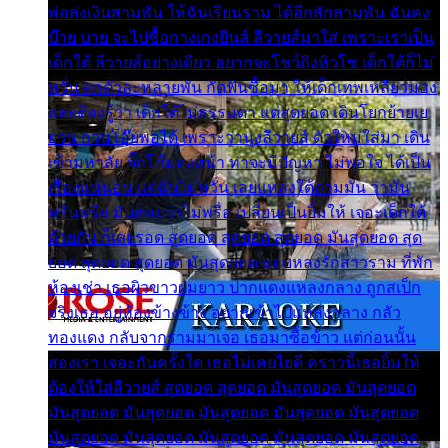
พ่อส่งเงินสามพัน ให้ฉันเรียนราม ได้อีกสักสามพัน ฉันคง
บ๊าย บาย จะไปซื้อกางเกงยีนส์ ลีวายส์มาใส่ เพราะเราเป็น
เด็กใต้ ลีวายส์อย่างเดียว อยากจะโชว์ถึงหิวโซ เด็กใต้ก็ไม่
หวั่น ตกตัวละหลายพัน กัดฟันซื้อมา ให้เด็กเทพเหลียวมอง
และต้องรู้ว่า เด็กใต้ไม่ธรรมดา แต่สุดยอด เดินโยกย้ายเย
ยวน กวนโอ๊ยพอได้ เพราะว่านุ่งลีวายส์ ตัวใหม่ใส่มา เดิน
เข้ามหาลัย จิ๊กโก๊มองหน้า ท่าจะมีปัญหา ไม่พอใจ ได้เป็น
เรื่องแน่นอน แต่ฉันไม่หวั่น เลยแหลงใต้ถามมัน ว่ามัน
พรั่นพรือ มันตอบว่าไม่พรื่อ เปลี่ยนเป็นยิ้มให้ เจอะเด็กใต้
ด้วยกัน ก็เลยรอด สุดยอด สุดยอด สุดยอด มันสุดยอด สุด
ยอด สุดยอด สุดยอด มันสุดยอด แอบหลงรักสาวราม ที่พัก
ห้องเช่า เธอผิวขาวผมยาว ปากแดงแหลงกลาง ถูกสเป็ก
จริงเธอ อยู่ห้องข้างข้าง อยากเข้าไปแหลงกลาง กลัว
ทองแดง กลับจากรามมาเจอ เธอมาซื้อข้าว แต่ก่อนนั้น
สองเรา เจอะกันครั้งใด เธอไม่เคยไยดี คราวนี้เธอยิ้มให้
ต้องให้ใส่ลีวายส์ สุดยอด สุดยอด มันสุดยอด มันสุดยอด
มันสุดยอด มันสุดยอด มันสุดยอด มันสุดยอด มันสุดยอด
มันสุดยอด มันสุดยอด มันสุดยอด มันสุดยอด มันสุดยอด