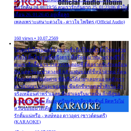
ขอรักคืน 24. 01:19:56 คนเรารักกันยาก 25. 01:23:06 หัวใจ
เถื่อน 26. 01:26:45 อยู่เพื่อลูก
เพลงเพราะเสนาะดวงใจ - ดาวใจ ไพจิตร (Official Audio)
160 views • 10.07.2569
ไม่เคยรักใครแน่หรือ อยากเชื่อถือก็ไม่กล้า ติ๋มใช่คนสวย
ตรึงใจ ติ๋มใช่งามซึ้งตรึงตรา พี่หรือจะมาหมายร่วมชีวี ก็
คนเขาลืออื้อฉาว ว่าสาวๆรุมตอมพี่ ติ๋มอยากรับรักเหมือน
กัน แต่หวั่นจะช้ำดวงฤดี กลัวแฟนของพี่ชี้หน้าด่าทอ ก็คน
ชื่อต๋อยต้อยตุ้มตุ๋ยต่าย พี่ยังลืมได้ง่ายๆเลยหนอ แค่ตัวเรา
สาวบ้านนา แสนจะซอมซ่อ ขืนรักขืนรอคงช้ำสักวัน ถ้า
จริงเหมือนคำพร่ำเฉลย พี่อย่าเฉยรีบมาหมั้น ถ้าพี่สู่ขอ
ตามธรรมเนียม ติ๋มจะเตรียมรับเกลียวสัมพันธ์ ผิดหวังไม่
หวั่นขอยอมได้เคียง
รักติ๋มแน่หรือ - หงษ์ทอง ดาวอุดร (ซาวด์ดนตรี)
(KARAOKE)