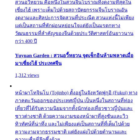
สวนอวี้หยวน คือหนึ่งในสวนจีนโบราณที่งดงามที่สุดใน
เซี่ยงไฮ้ เพราะเต็มไปด้วยสถาปัตยกรรมจีนโบราณอัน
งดงามและศิลปะการจัดสวนที่ประณีต สวนแห่งนี้ไม่เพียง
แต่เป็นสถานที่พักผ่อนหย่อนใจแต่ยังเป็นมรดกทาง
วัฒนธรรมที่สำคัญของจีนด้วยประวัติศาสตร์อันยาวนาน
กว่า 400 ปี
Yuyuan Garden : สวนอวี้หยวน จุดเช็กอินห้ามพลาดเมื่อ
มาเซี่ยงไฮ้ ประเทศจีน
1,312 views
หน้าผาโทจินโบ (Tojinbo) ตั้งอยู่ในจังหวัดฟุกุอิ (Fukui) ทาง
ภาคตะวันออกของประเทศญี่ปุ่น เป็นหนึ่งในสถานที่ท่อง
เที่ยวที่ได้รับความนิยมจากทั้งนักท่องเที่ยวชาวญี่ปุ่นและ
ชาวต่างชาติ ด้วยความงามของหน้าผาที่สูงชันและวิว
ทิวทัศน์ที่น่าทึ่ง และไม่เพียงแต่เป็นสถานที่ที่เต็มไปด้วย
ความงามจากธรรมชาติ แต่ยังแฝงไปด้วยตำนานและ
ความเชื่อที่ลึกซึ้งด้วย