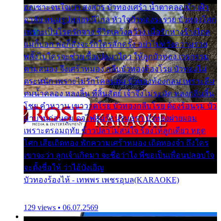
ออเซาะจนใจเบา สงสาร บัวทองเศร้า น้ำตาคลอเบ้า เฝ้า
อาลัย หนุ่มรูปหล่อหนีไกล หัวใจบัวทองระรวย บัวทองโศก
เพราะเป็นโรครักจาง ชีวิตเคว้งคว้าง เมื่อรักห่างร้างไกล
แม่ก็บอก พ่อก็สั่งจะรักใครสักครั้ง อย่าไปหวังความรวย
พลั้งไปใครจะช่วย ซื้อเปลมาไกว ให้ลูกบัวทอง เวรกรรม
ตามสนอง จึงเศร้าหมอง กลีบบัวทองต้องโรย บัวทองไม่
ตระหนัก เพราะไม่รักโคลนตม บัวทองท้องกลม เพราะลืม
ตมน้ำคลอง หลงลิ้น ที่สิ้นสัตย์ เจ้าจึงไม่ระมัด หลงกลิ่นลิ้น
โชย คำหวาน เขาวาดโรย บัวทองกลีบโรย ต้องร้อนรุม บัว
มาบานก่อนตูม ดุจไฟสุมร้อนรุมอุรา บัวทองผ่ายผอม
เพราะตรอมฤทัย ข้าวปลาไม่สนใจ ร้องไห้ลูกเดียว หยุด
โศก เสียเถิดทอง พักความเศร้าหมอง เถิดทองจ๋า ถึงใคร
เขาจะว่า ลูกเจ้าเกิดมา จะชื่อว่าไง พี่ขอเป็นเพื่อนปลอบใจ
จะตั้งชื่อให้ ว่าไอ้บังเอิญ
บัวทองร้องไห้ - เทพพร เพชรอุบล(KARAOKE)
129 views • 06.07.2569