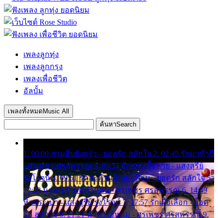
เพลงลูกทุ่ง
เพลงลูกกรุง
เพลงเพื่อชีวิต
อัลบั้ม
เพลงทั้งหมด
Music All
ค้นหา
Search
1. 00:00 สามสิบยังแจ๋ว - ยอดรัก สลักใจ 2. 02:49 รักมาห้าปี
- ศรเพชร ศรสุพรรณ 3. 05:57 รักสาวเสื้อลาย - แสงสุรีย์
รุ่งโรจน์ 4. 09:51 รักสะท้านดินสะเทือน - ยอดรัก สลักใจ 5.
12:23 มอเตอร์ไซค์ทำหล่น - ศรเพชร ศรสุพรรณ 6. 14:49
หิ้วกระเป๋า - แสงสุรีย์ รุ่งโรจน์ 7. 17:57 รักเผื่อเลือก - ยอด
รัก สลักใจ 8. 21:21 น้ำตาไอ้หนุ่ม - ศรเพชร ศรสุพรรณ 9.