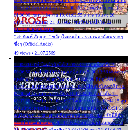
00:45:25 รอหน่อยน้องติ๋ม 15. 00:48:56 เรือล่มในหนอง 16.
00:51:43 บัตรเชิญสีเลือด 17. 00:56:07 อดีตรักโรงทอ 18.
01:00:00 เขมรไล่ควาย 19. 01:02:55 สาวสวนแตง 20.
01:05:51 แอบมอง 21. 01:09:27 พบรักปากน้ำโพ 22.
01:13:06 สายัณห์เมา
" สายัณห์ สัญญา " ขวัญใจคนเดิม - รวมเพลงดังเพราะๆ
ซึ้งๆ (Official Audio)
49 views • 21.07.2569
1. 00:00:00 ทำไมทำฉันได้ 2. 00:03:20 นางฟ้าสลัม 3.
00:06:50 คน 4. 00:10:36 บุญเหลือเกิน 5. 00:13:58 ฝนหยาด
สุดท้าย 6. 00:17:30 ยาใจยาจก 7. 00:20:30 คิดดูให้ดี 8.
00:24:21 ลบรอยแผลรัก 9. 00:27:35 เหมือนใจโดนกรีด 10.
00:30:54 ขบวนการเปาเปียว 11. 00:34:05 คำรำพัน 12.
00:37:20 ปาหนัน 13. 00:40:37 ใจเจ้ากรรม 14. 00:44:15 จูบ
ฉันแล้วจงตายเสีย 15. 00:47:24 ขอสูมาเต๊อะ 16. 00:51:11
คนใจมาร 17. 00:54:50 คืนทรมาน 18. 00:58:25 รักนี้สีดำ
19. 01:01:44 ส่วนเกิน 20. 01:05:42 หยาดน้ำฝนหยดน้ำตา
21. 01:09:13 เหลือเพียงฝัน 22. 01:13:26 เขา 23. 01:16:37