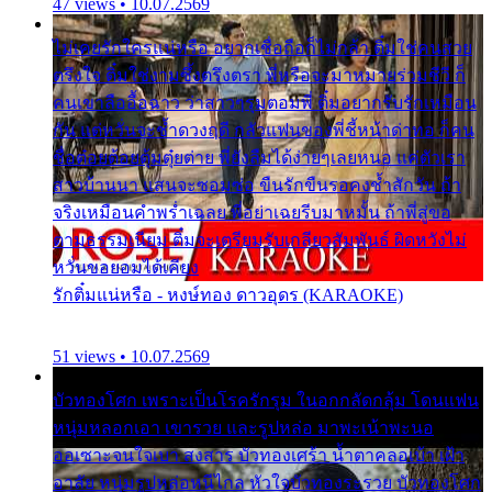
47 views • 10.07.2569
ไม่เคยรักใครแน่หรือ อยากเชื่อถือก็ไม่กล้า ติ๋มใช่คนสวย
ตรึงใจ ติ๋มใช่งามซึ้งตรึงตรา พี่หรือจะมาหมายร่วมชีวี ก็
คนเขาลืออื้อฉาว ว่าสาวๆรุมตอมพี่ ติ๋มอยากรับรักเหมือน
กัน แต่หวั่นจะช้ำดวงฤดี กลัวแฟนของพี่ชี้หน้าด่าทอ ก็คน
ชื่อต๋อยต้อยตุ้มตุ๋ยต่าย พี่ยังลืมได้ง่ายๆเลยหนอ แค่ตัวเรา
สาวบ้านนา แสนจะซอมซ่อ ขืนรักขืนรอคงช้ำสักวัน ถ้า
จริงเหมือนคำพร่ำเฉลย พี่อย่าเฉยรีบมาหมั้น ถ้าพี่สู่ขอ
ตามธรรมเนียม ติ๋มจะเตรียมรับเกลียวสัมพันธ์ ผิดหวังไม่
หวั่นขอยอมได้เคียง
รักติ๋มแน่หรือ - หงษ์ทอง ดาวอุดร (KARAOKE)
51 views • 10.07.2569
บัวทองโศก เพราะเป็นโรครักรุม ในอกกลัดกลุ้ม โดนแฟน
หนุ่มหลอกเอา เขารวย และรูปหล่อ มาพะเน้าพะนอ
ออเซาะจนใจเบา สงสาร บัวทองเศร้า น้ำตาคลอเบ้า เฝ้า
อาลัย หนุ่มรูปหล่อหนีไกล หัวใจบัวทองระรวย บัวทองโศก