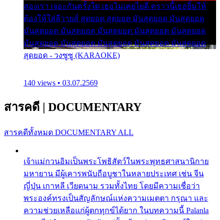
สองเรา เจอะกันครั้งใด เธอไม่เคยไยดี คราวนี้เธอยิ้มให้
ต้องให้ใส่ลีวายส์ สุดยอด สุดยอด มันสุดยอด มันสุดยอด
มันสุดยอด มันสุดยอด มันสุดยอด มันสุดยอด มันสุดยอด
มันสุดยอด มันสุดยอด มันสุดยอด มันสุดยอด มันสุดยอด
สุดยอด - วงซูซู (KARAOKE)
140 views • 03.07.2569
สารคดี
|
DOCUMENTARY
สารคดีทั้งหมด
DOCUMENTARY ALL
เจ้าแม่กวนอิมเป็นพระโพธิสัตว์ในพระพุทธศาสนานิกาย
มหายาน มีผู้เคารพนับถือบูชาในหลายประเทศ เช่น จีน
ญี่ปุ่น เกาหลี เวียดนาม รวมทั้งไทย โดยมีความเชื่อว่า
พระองค์ทรงเป็นสัญลักษณ์แห่งความเมตตา กรุณา และ
ความช่วยเหลือแก่ผู้ตกทุกข์ได้ยาก ในบทความนี้ Palanla