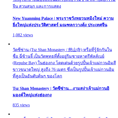
จีน สวนสนุก และการแสดง
New Yuanming Palace | พระราชวังหยวนหมิงใหม่ ความ
ยิ่งใหญ่แห่งประวัติศาสตร์ มณฑลกวางตุ้ง ประเทศจีน
1,082 views
วัดซีซ่าน (Tsz Shan Monastery / 慈山寺) หรือที่รู้จักกันใน
ชื่อ ฉี่ซ้านจี๋ เป็นวัดพุทธที่ตั้งอยู่ริมชายหาดรีพัลส์เบย์
(Repulse Bay) ในฮ่องกง โดดเด่นด้วยรูปปั้นเจ้าแม่กวนอิมสี
ขาวขนาดใหญ่ สูงถึง 76 เมตร ซึ่งเป็นรูปปั้นเจ้าแม่กวนอิม
ที่สูงเป็นอันดับต้นๆ ของโลก
Tsz Shan Monastery | วัดซีซ่าน…งามสง่าเจ้าแม่กวนอิ
มองค์ใหญ่แห่งฮ่องกง
835 views