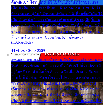
คือหยังเขา มีงานแต่งแล้ว ไปล้างแต่จาน ดั่งถูกประหาร
เมื่อเขาชื่นบาน แต่เราขื่นขม โอ้ รัก ลอยลม ไม่สม ดัง ใจ
ล้างจานคอยคู่ ไม่รู้ อีกนานเท่าใด จะได้ เลื่อนขั้นบันได ได้
เป็น ตำแหน่งเจ้าสาว มันเหงา เห็นเขามีคู่ ซมดู มีคู่ก็ม่วน
เข้าพาขวัญ เสียงโห่ตึงตึง มันซึ้ง อยู่แก่ใจ มื้อใด๋หนอ สิเป็น
งานเฮา มัวซอยเขา ใจเฮาซิด้าน มันทรมาน จับจาน เอย…
ล้างจานในงานแต่ง - Cover Ver. (ซาวด์ดนตรี)
(KARAOKE)
44 views • 03.08.2569
งานแต่ง เขาแซง แย่งเอาไปก่อน หัวใจอาวรณ์ มาซ่อน อยู่
ในห้องครัว ข้างนอกเจ้าสาว ส่งยิ้ม ให้คนไปทั่ว แต่เรา เฝ้า
อยู่ในครัว ทำตัวเป็นเด็ก ล้างจาน ในเมื่อ เจ้าสาว คือคน
บ้านใกล้ พึ่งพาอาศัย จำใจ ต้องไปช่วยงาน พอถึงเวลา เขา
พา กันเข้าพาขวัญ เพื่อนฝูง เฮฮาดังลั่น แต่เราล้างจาน
เดียวดาย เป็นคนพ่าย บ่มีความหมาย เคียงใจเจ้าบ่าว เป็น
คนพ่าย บ่มีความหมาย เคียงใจเจ้าบ่าว เพื่อนเจ้าสาว ยัง
เป็นบ่ได้ คือคนพ่าย ฮักคน ไม่มีใครสน เขาไม่เห็นคน ที่อยู่