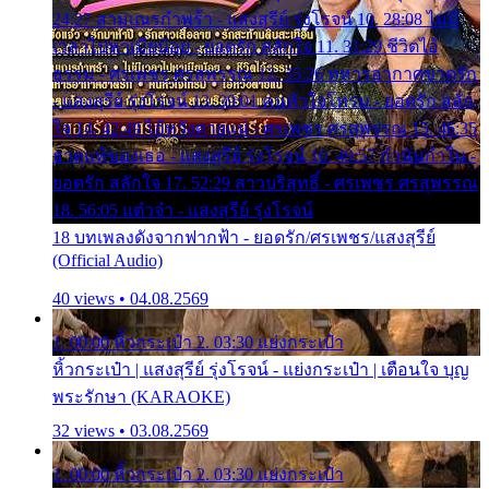
24:27 สามเณรกำพร้า - แสงสุรีย์ รุ่งโรจน์ 10. 28:08 ไม่มี
เวลาไปหาเมียน้อย - ยอดรัก สลักใจ 11. 31:29 ชีวิตไอ้
ธรรม - ศรเพชร ศรสุพรรณ 12. 35:26 ทหารอากาศขาดรัก
- แสงสุรีย์ รุ่งโรจน์ 13. 39:01 คนหัวใจโทรม - ยอดรัก สลัก
ใจ 14. 42:49 ไอ้หวังตายแน่ - ศรเพชร ศรสุพรรณ 15. 46:35
ธาตุแท้ของเธอ - แสงสุรีย์ รุ่งโรจน์ 16. 49:57 กำนันกำใน -
ยอดรัก สลักใจ 17. 52:29 สาวบริสุทธิ์ - ศรเพชร ศรสุพรรณ
18. 56:05 แต๋วจ๋า - แสงสุรีย์ รุ่งโรจน์
18 บทเพลงดังจากฟากฟ้า - ยอดรัก/ศรเพชร/แสงสุรีย์
(Official Audio)
40 views • 04.08.2569
1. 00:00 หิ้วกระเป๋า 2. 03:30 แย่งกระเป๋า
หิ้วกระเป๋า | แสงสุรีย์ รุ่งโรจน์ - แย่งกระเป๋า | เตือนใจ บุญ
พระรักษา (KARAOKE)
32 views • 03.08.2569
1. 00:00 หิ้วกระเป๋า 2. 03:30 แย่งกระเป๋า