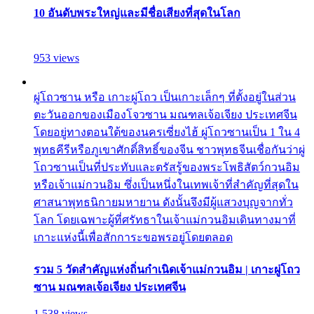
10 อันดับพระใหญ่และมีชื่อเสียงที่สุดในโลก
953 views
ผู่โถวซาน หรือ เกาะผู่โถว เป็นเกาะเล็กๆ ที่ตั้งอยู่ในส่วน
ตะวันออกของเมืองโจวซาน มณฑลเจ้อเจียง ประเทศจีน
โดยอยู่ทางตอนใต้ของนครเซี่ยงไฮ้ ผู่โถวซานเป็น 1 ใน 4
พุทธคีรีหรือภูเขาศักดิ์สิทธิ์ของจีน ชาวพุทธจีนเชื่อกันว่าผู่
โถวซานเป็นที่ประทับและตรัสรู้ของพระโพธิสัตว์กวนอิม
หรือเจ้าแม่กวนอิม ซึ่งเป็นหนึ่งในเทพเจ้าที่สำคัญที่สุดใน
ศาสนาพุทธนิกายมหายาน ดังนั้นจึงมีผู้แสวงบุญจากทั่ว
โลก โดยเฉพาะผู้ที่ศรัทธาในเจ้าแม่กวนอิมเดินทางมาที่
เกาะแห่งนี้เพื่อสักการะขอพรอยู่โดยตลอด
รวม 5 วัดสำคัญแห่งถิ่นกำเนิดเจ้าแม่กวนอิม | เกาะผู่โถว
ซาน มณฑลเจ้อเจียง ประเทศจีน
1,538 views