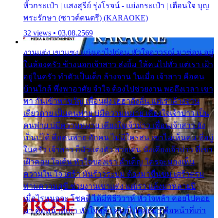
หิ้วกระเป๋า | แสงสุรีย์ รุ่งโรจน์ - แย่งกระเป๋า | เตือนใจ บุญ
พระรักษา (ซาวด์ดนตรี) (KARAOKE)
32 views • 03.08.2569
งานแต่ง เขาแซง แย่งเอาไปก่อน หัวใจอาวรณ์ มาซ่อน อยู่
ในห้องครัว ข้างนอกเจ้าสาว ส่งยิ้ม ให้คนไปทั่ว แต่เรา เฝ้า
อยู่ในครัว ทำตัวเป็นเด็ก ล้างจาน ในเมื่อ เจ้าสาว คือคน
บ้านใกล้ พึ่งพาอาศัย จำใจ ต้องไปช่วยงาน พอถึงเวลา เขา
พา กันเข้าพาขวัญ เพื่อนฝูง เฮฮาดังลั่น แต่เราล้างจาน
เดียวดาย เป็นคนพ่าย บ่มีความหมาย เคียงใจเจ้าบ่าว เป็น
คนพ่าย บ่มีความหมาย เคียงใจเจ้าบ่าว เพื่อนเจ้าสาว ยัง
เป็นบ่ได้ คือคนพ่าย ฮักคน ไม่มีใครสน เขาไม่เห็นคน ที่อยู่
ในครัว เจ้าสาว ก็มัวแต่งตัว สวยเด่น นั่งเคียงเจ้าบ่าว ที่เขา
เฝ้าคอย ใจเต้น หัวใจของเรา ลำเค็ญ ใครจะมองเห็น
ความใน ใจ เศร้า มันร้าวระบม ต้องมาขื่นขม เศร้าตรม
ท่ามความสุขี ช่วยงานเขาแต่ง แต่เรา แล้งมาหลายปี
เมื่อไรหนอจะ โชคดี ได้มีพิธีวิวาห์ หัวใจหล้า คอยไปคอย
มา คือหน้าที่เก่า หัวใจหล้า คอยไปคอยมา คือหน้าที่เก่า