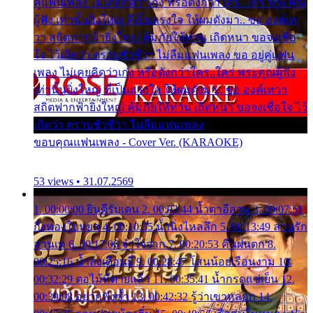
คู่แฟนเพลง ไม่เคยคิดว่าเก่ง หรือดังกว่าใคร..ใคร พระคุณ
ผู้ฟัง เท่านั้นยิ่งใหญ่ ที่เป็นแรงใจ ให้ผมดังมา.. ขอ องค์เท
วา สถิตฟากฟ้ายิ่งใหญ่ คุ้มภัยให้ท่าน เถิดหนา ขอจงเชื่อ
ใจ ไว้เถิดว่า ตราบชั่วชีวา ไม่ลืมแฟนเพลง ขอ อยู่คู่แฟน
เพลง ไม่เคยคิดว่าเก่ง หรือดังกว่าใคร..ใคร พระคุณผู้ฟัง
เท่านั้นยิ่งใหญ่ ที่เป็นแรงใจ ให้ผมดังมา.. ขอ องค์เทวา
สถิตฟากฟ้ายิ่งใหญ่ คุ้มภัยให้ท่าน เถิดหนา ขอจงเชื่อใจ ไว้
เถิดว่า ตราบชั่วชีวา ไม่ลืมแฟนเพลง
ขอบคุณแฟนเพลง - Cover Ver. (KARAOKE)
53 views • 31.07.2569
1. 00:00:00 ยินดีรับเดน 2. 00:03:44 น้ำตาอีสาน 3. 00:07:51
กิ่งทองใบหยก 4. 00:10:35 น้ำนิ่งไหลลึก 5. 00:13:49 ลานรัก
ลานเท 6. 00:17:06 จำใจจาก 7. 00:20:53 คืนฝนตก 8.
00:25:16 น้ำลงเดือนยี่ 9. 00:28:47 โสนน้อยเรือนงาม 10.
00:32:29 ตอไม้ที่ตายแล้ว 11. 00:35:41 น้ำกรดแช่เย็น 12.
00:39:08 อยากฟังซ้ำ 13. 00:42:32 รู้ว่าเขาหลอก 14.