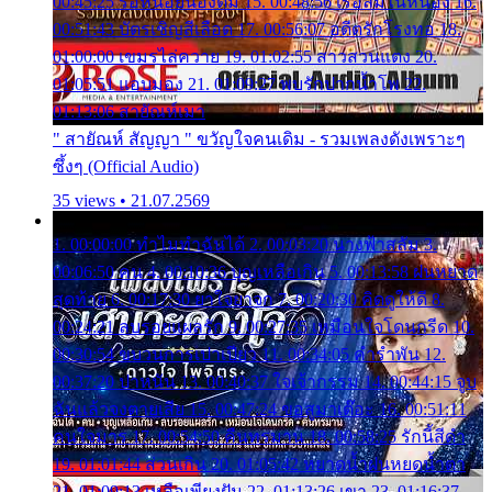
00:45:25 รอหน่อยน้องติ๋ม 15. 00:48:56 เรือล่มในหนอง 16.
00:51:43 บัตรเชิญสีเลือด 17. 00:56:07 อดีตรักโรงทอ 18.
01:00:00 เขมรไล่ควาย 19. 01:02:55 สาวสวนแตง 20.
01:05:51 แอบมอง 21. 01:09:27 พบรักปากน้ำโพ 22.
01:13:06 สายัณห์เมา
" สายัณห์ สัญญา " ขวัญใจคนเดิม - รวมเพลงดังเพราะๆ
ซึ้งๆ (Official Audio)
35 views • 21.07.2569
1. 00:00:00 ทำไมทำฉันได้ 2. 00:03:20 นางฟ้าสลัม 3.
00:06:50 คน 4. 00:10:36 บุญเหลือเกิน 5. 00:13:58 ฝนหยาด
สุดท้าย 6. 00:17:30 ยาใจยาจก 7. 00:20:30 คิดดูให้ดี 8.
00:24:21 ลบรอยแผลรัก 9. 00:27:35 เหมือนใจโดนกรีด 10.
00:30:54 ขบวนการเปาเปียว 11. 00:34:05 คำรำพัน 12.
00:37:20 ปาหนัน 13. 00:40:37 ใจเจ้ากรรม 14. 00:44:15 จูบ
ฉันแล้วจงตายเสีย 15. 00:47:24 ขอสูมาเต๊อะ 16. 00:51:11
คนใจมาร 17. 00:54:50 คืนทรมาน 18. 00:58:25 รักนี้สีดำ
19. 01:01:44 ส่วนเกิน 20. 01:05:42 หยาดน้ำฝนหยดน้ำตา
21. 01:09:13 เหลือเพียงฝัน 22. 01:13:26 เขา 23. 01:16:37