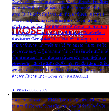
ในครัว เจ้าสาว ก็มัวแต่งตัว สวยเด่น นั่งเคียงเจ้าบ่าว ที่เขา
เฝ้าคอย ใจเต้น หัวใจของเรา ลำเค็ญ ใครจะมองเห็น
ความใน ใจ เศร้า มันร้าวระบม ต้องมาขื่นขม เศร้าตรม
ท่ามความสุขี ช่วยงานเขาแต่ง แต่เรา แล้งมาหลายปี
เมื่อไรหนอจะ โชคดี ได้มีพิธีวิวาห์ หัวใจหล้า คอยไปคอย
มา คือหน้าที่เก่า หัวใจหล้า คอยไปคอยมา คือหน้าที่เก่า
คือหยังเขา มีงานแต่งแล้ว ไปล้างแต่จาน ดั่งถูกประหาร
เมื่อเขาชื่นบาน แต่เราขื่นขม โอ้ รัก ลอยลม ไม่สม ดัง ใจ
ล้างจานคอยคู่ ไม่รู้ อีกนานเท่าใด จะได้ เลื่อนขั้นบันได ได้
เป็น ตำแหน่งเจ้าสาว มันเหงา เห็นเขามีคู่ ซมดู มีคู่ก็ม่วน
เข้าพาขวัญ เสียงโห่ตึงตึง มันซึ้ง อยู่แก่ใจ มื้อใด๋หนอ สิเป็น
งานเฮา มัวซอยเขา ใจเฮาซิด้าน มันทรมาน จับจาน เอย…
ล้างจานในงานแต่ง - Cover Ver. (KARAOKE)
31 views • 03.08.2569
ขอ กราบ ขอบคุณ.... ที่ได้รับไออุ่น การุณ จากแฟน เพลง
ผมแสนชื่นใจ หายวังเวง เมื่อแฟนเพลง ให้กำลังใจ น้ำใจ