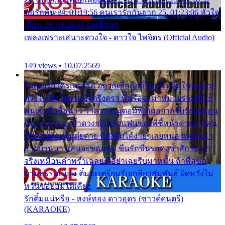
ขอรักคืน 24. 01:19:56 คนเรารักกันยาก 25. 01:23:06 หัวใจ
เถื่อน 26. 01:26:45 อยู่เพื่อลูก
เพลงเพราะเสนาะดวงใจ - ดาวใจ ไพจิตร (Official Audio)
149 views • 10.07.2569
ไม่เคยรักใครแน่หรือ อยากเชื่อถือก็ไม่กล้า ติ๋มใช่คนสวย
ตรึงใจ ติ๋มใช่งามซึ้งตรึงตรา พี่หรือจะมาหมายร่วมชีวี ก็
คนเขาลืออื้อฉาว ว่าสาวๆรุมตอมพี่ ติ๋มอยากรับรักเหมือน
กัน แต่หวั่นจะช้ำดวงฤดี กลัวแฟนของพี่ชี้หน้าด่าทอ ก็คน
ชื่อต๋อยต้อยตุ้มตุ๋ยต่าย พี่ยังลืมได้ง่ายๆเลยหนอ แค่ตัวเรา
สาวบ้านนา แสนจะซอมซ่อ ขืนรักขืนรอคงช้ำสักวัน ถ้า
จริงเหมือนคำพร่ำเฉลย พี่อย่าเฉยรีบมาหมั้น ถ้าพี่สู่ขอ
ตามธรรมเนียม ติ๋มจะเตรียมรับเกลียวสัมพันธ์ ผิดหวังไม่
หวั่นขอยอมได้เคียง
รักติ๋มแน่หรือ - หงษ์ทอง ดาวอุดร (ซาวด์ดนตรี)
(KARAOKE)