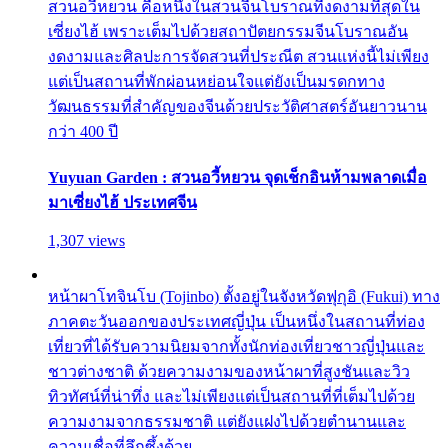
สวนอวี้หยวน คือหนึ่งในสวนจีนโบราณที่งดงามที่สุดใน
เซี่ยงไฮ้ เพราะเต็มไปด้วยสถาปัตยกรรมจีนโบราณอัน
งดงามและศิลปะการจัดสวนที่ประณีต สวนแห่งนี้ไม่เพียง
แต่เป็นสถานที่พักผ่อนหย่อนใจแต่ยังเป็นมรดกทาง
วัฒนธรรมที่สำคัญของจีนด้วยประวัติศาสตร์อันยาวนาน
กว่า 400 ปี
Yuyuan Garden : สวนอวี้หยวน จุดเช็กอินห้ามพลาดเมื่อ
มาเซี่ยงไฮ้ ประเทศจีน
1,307 views
หน้าผาโทจินโบ (Tojinbo) ตั้งอยู่ในจังหวัดฟุกุอิ (Fukui) ทาง
ภาคตะวันออกของประเทศญี่ปุ่น เป็นหนึ่งในสถานที่ท่อง
เที่ยวที่ได้รับความนิยมจากทั้งนักท่องเที่ยวชาวญี่ปุ่นและ
ชาวต่างชาติ ด้วยความงามของหน้าผาที่สูงชันและวิว
ทิวทัศน์ที่น่าทึ่ง และไม่เพียงแต่เป็นสถานที่ที่เต็มไปด้วย
ความงามจากธรรมชาติ แต่ยังแฝงไปด้วยตำนานและ
ความเชื่อที่ลึกซึ้งด้วย