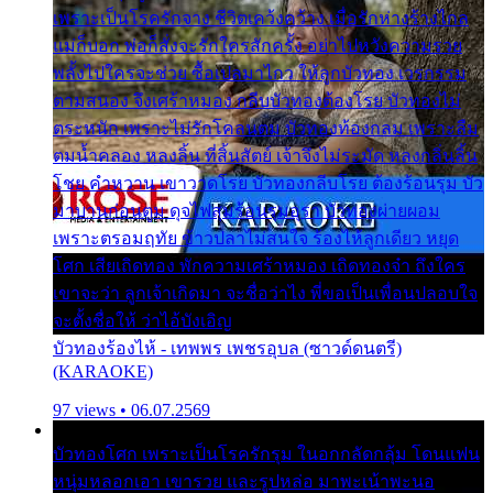
เพราะเป็นโรครักจาง ชีวิตเคว้งคว้าง เมื่อรักห่างร้างไกล
แม่ก็บอก พ่อก็สั่งจะรักใครสักครั้ง อย่าไปหวังความรวย
พลั้งไปใครจะช่วย ซื้อเปลมาไกว ให้ลูกบัวทอง เวรกรรม
ตามสนอง จึงเศร้าหมอง กลีบบัวทองต้องโรย บัวทองไม่
ตระหนัก เพราะไม่รักโคลนตม บัวทองท้องกลม เพราะลืม
ตมน้ำคลอง หลงลิ้น ที่สิ้นสัตย์ เจ้าจึงไม่ระมัด หลงกลิ่นลิ้น
โชย คำหวาน เขาวาดโรย บัวทองกลีบโรย ต้องร้อนรุม บัว
มาบานก่อนตูม ดุจไฟสุมร้อนรุมอุรา บัวทองผ่ายผอม
เพราะตรอมฤทัย ข้าวปลาไม่สนใจ ร้องไห้ลูกเดียว หยุด
โศก เสียเถิดทอง พักความเศร้าหมอง เถิดทองจ๋า ถึงใคร
เขาจะว่า ลูกเจ้าเกิดมา จะชื่อว่าไง พี่ขอเป็นเพื่อนปลอบใจ
จะตั้งชื่อให้ ว่าไอ้บังเอิญ
บัวทองร้องไห้ - เทพพร เพชรอุบล (ซาวด์ดนตรี)
(KARAOKE)
97 views • 06.07.2569
บัวทองโศก เพราะเป็นโรครักรุม ในอกกลัดกลุ้ม โดนแฟน
หนุ่มหลอกเอา เขารวย และรูปหล่อ มาพะเน้าพะนอ