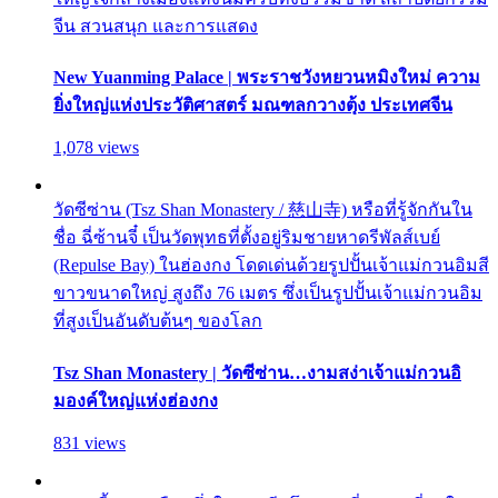
จีน สวนสนุก และการแสดง
New Yuanming Palace | พระราชวังหยวนหมิงใหม่ ความ
ยิ่งใหญ่แห่งประวัติศาสตร์ มณฑลกวางตุ้ง ประเทศจีน
1,078 views
วัดซีซ่าน (Tsz Shan Monastery / 慈山寺) หรือที่รู้จักกันใน
ชื่อ ฉี่ซ้านจี๋ เป็นวัดพุทธที่ตั้งอยู่ริมชายหาดรีพัลส์เบย์
(Repulse Bay) ในฮ่องกง โดดเด่นด้วยรูปปั้นเจ้าแม่กวนอิมสี
ขาวขนาดใหญ่ สูงถึง 76 เมตร ซึ่งเป็นรูปปั้นเจ้าแม่กวนอิม
ที่สูงเป็นอันดับต้นๆ ของโลก
Tsz Shan Monastery | วัดซีซ่าน…งามสง่าเจ้าแม่กวนอิ
มองค์ใหญ่แห่งฮ่องกง
831 views