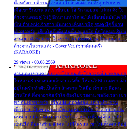
คือหยังเขา มีงานแต่งแล้ว ไปล้างแต่จาน ดั่งถูกประหาร
เมื่อเขาชื่นบาน แต่เราขื่นขม โอ้ รัก ลอยลม ไม่สม ดัง ใจ
ล้างจานคอยคู่ ไม่รู้ อีกนานเท่าใด จะได้ เลื่อนขั้นบันได ได้
เป็น ตำแหน่งเจ้าสาว มันเหงา เห็นเขามีคู่ ซมดู มีคู่ก็ม่วน
เข้าพาขวัญ เสียงโห่ตึงตึง มันซึ้ง อยู่แก่ใจ มื้อใด๋หนอ สิเป็น
งานเฮา มัวซอยเขา ใจเฮาซิด้าน มันทรมาน จับจาน เอย…
ล้างจานในงานแต่ง - Cover Ver. (ซาวด์ดนตรี)
(KARAOKE)
29 views • 03.08.2569
งานแต่ง เขาแซง แย่งเอาไปก่อน หัวใจอาวรณ์ มาซ่อน อยู่
ในห้องครัว ข้างนอกเจ้าสาว ส่งยิ้ม ให้คนไปทั่ว แต่เรา เฝ้า
อยู่ในครัว ทำตัวเป็นเด็ก ล้างจาน ในเมื่อ เจ้าสาว คือคน
บ้านใกล้ พึ่งพาอาศัย จำใจ ต้องไปช่วยงาน พอถึงเวลา เขา
พา กันเข้าพาขวัญ เพื่อนฝูง เฮฮาดังลั่น แต่เราล้างจาน
เดียวดาย เป็นคนพ่าย บ่มีความหมาย เคียงใจเจ้าบ่าว เป็น
คนพ่าย บ่มีความหมาย เคียงใจเจ้าบ่าว เพื่อนเจ้าสาว ยัง
เป็นบ่ได้ คือคนพ่าย ฮักคน ไม่มีใครสน เขาไม่เห็นคน ที่อยู่