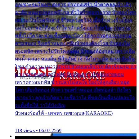
ออเซาะจนใจเบา สงสาร บัวทองเศร้า น้ำตาคลอเบ้า เฝ้า
อาลัย หนุ่มรูปหล่อหนีไกล หัวใจบัวทองระรวย บัวทองโศก
เพราะเป็นโรครักจาง ชีวิตเคว้งคว้าง เมื่อรักห่างร้างไกล
แม่ก็บอก พ่อก็สั่งจะรักใครสักครั้ง อย่าไปหวังความรวย
พลั้งไปใครจะช่วย ซื้อเปลมาไกว ให้ลูกบัวทอง เวรกรรม
ตามสนอง จึงเศร้าหมอง กลีบบัวทองต้องโรย บัวทองไม่
ตระหนัก เพราะไม่รักโคลนตม บัวทองท้องกลม เพราะลืม
ตมน้ำคลอง หลงลิ้น ที่สิ้นสัตย์ เจ้าจึงไม่ระมัด หลงกลิ่นลิ้น
โชย คำหวาน เขาวาดโรย บัวทองกลีบโรย ต้องร้อนรุม บัว
มาบานก่อนตูม ดุจไฟสุมร้อนรุมอุรา บัวทองผ่ายผอม
เพราะตรอมฤทัย ข้าวปลาไม่สนใจ ร้องไห้ลูกเดียว หยุด
โศก เสียเถิดทอง พักความเศร้าหมอง เถิดทองจ๋า ถึงใคร
เขาจะว่า ลูกเจ้าเกิดมา จะชื่อว่าไง พี่ขอเป็นเพื่อนปลอบใจ
จะตั้งชื่อให้ ว่าไอ้บังเอิญ
บัวทองร้องไห้ - เทพพร เพชรอุบล(KARAOKE)
118 views • 06.07.2569