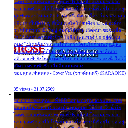
ไมตรี จากแฟนเพลง ทุกทุกที่ ปราณีหลั่งไหล ผมขอฝาก
นาม ยอดรักเอาไว้ โปรดเป็นแรงใจ อย่างนี้เรื่อยไป ขอ อยู่
คู่แฟนเพลง ไม่เคยคิดว่าเก่ง หรือดังกว่าใคร..ใคร พระคุณ
ผู้ฟัง เท่านั้นยิ่งใหญ่ ที่เป็นแรงใจ ให้ผมดังมา.. ขอ องค์เท
วา สถิตฟากฟ้ายิ่งใหญ่ คุ้มภัยให้ท่าน เถิดหนา ขอจงเชื่อ
ใจ ไว้เถิดว่า ตราบชั่วชีวา ไม่ลืมแฟนเพลง ขอ อยู่คู่แฟน
เพลง ไม่เคยคิดว่าเก่ง หรือดังกว่าใคร..ใคร พระคุณผู้ฟัง
เท่านั้นยิ่งใหญ่ ที่เป็นแรงใจ ให้ผมดังมา.. ขอ องค์เทวา
สถิตฟากฟ้ายิ่งใหญ่ คุ้มภัยให้ท่าน เถิดหนา ขอจงเชื่อใจ ไว้
เถิดว่า ตราบชั่วชีวา ไม่ลืมแฟนเพลง
ขอบคุณแฟนเพลง - Cover Ver. (ซาวด์ดนตรี) (KARAOKE)
35 views • 31.07.2569
ขอ กราบ ขอบคุณ.... ที่ได้รับไออุ่น การุณ จากแฟน เพลง
ผมแสนชื่นใจ หายวังเวง เมื่อแฟนเพลง ให้กำลังใจ น้ำใจ
ไมตรี จากแฟนเพลง ทุกทุกที่ ปราณีหลั่งไหล ผมขอฝาก
นาม ยอดรักเอาไว้ โปรดเป็นแรงใจ อย่างนี้เรื่อยไป ขอ อยู่