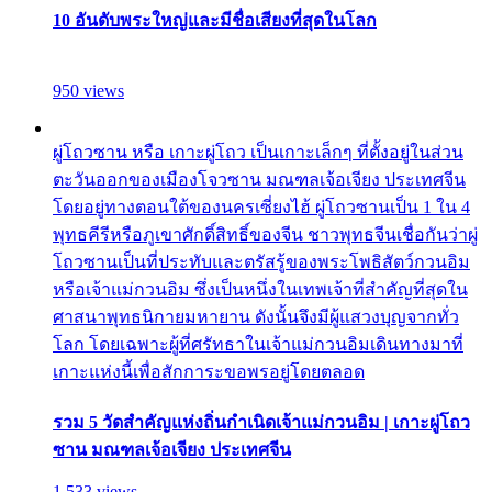
10 อันดับพระใหญ่และมีชื่อเสียงที่สุดในโลก
950 views
ผู่โถวซาน หรือ เกาะผู่โถว เป็นเกาะเล็กๆ ที่ตั้งอยู่ในส่วน
ตะวันออกของเมืองโจวซาน มณฑลเจ้อเจียง ประเทศจีน
โดยอยู่ทางตอนใต้ของนครเซี่ยงไฮ้ ผู่โถวซานเป็น 1 ใน 4
พุทธคีรีหรือภูเขาศักดิ์สิทธิ์ของจีน ชาวพุทธจีนเชื่อกันว่าผู่
โถวซานเป็นที่ประทับและตรัสรู้ของพระโพธิสัตว์กวนอิม
หรือเจ้าแม่กวนอิม ซึ่งเป็นหนึ่งในเทพเจ้าที่สำคัญที่สุดใน
ศาสนาพุทธนิกายมหายาน ดังนั้นจึงมีผู้แสวงบุญจากทั่ว
โลก โดยเฉพาะผู้ที่ศรัทธาในเจ้าแม่กวนอิมเดินทางมาที่
เกาะแห่งนี้เพื่อสักการะขอพรอยู่โดยตลอด
รวม 5 วัดสำคัญแห่งถิ่นกำเนิดเจ้าแม่กวนอิม | เกาะผู่โถว
ซาน มณฑลเจ้อเจียง ประเทศจีน
1,533 views