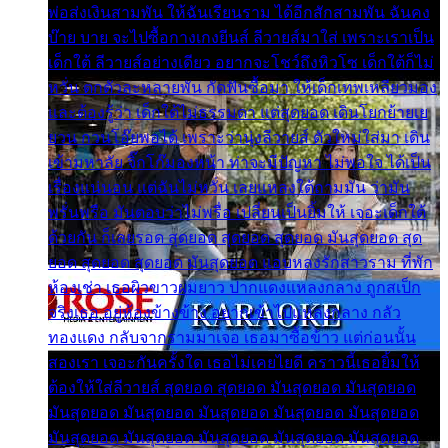
พ่อส่งเงินสามพัน ให้ฉันเรียนราม ได้อีกสักสามพัน ฉันคง
บ๊าย บาย จะไปซื้อกางเกงยีนส์ ลีวายส์มาใส่ เพราะเราเป็น
เด็กใต้ ลีวายส์อย่างเดียว อยากจะโชว์ถึงหิวโซ เด็กใต้ก็ไม่
หวั่น ตกตัวละหลายพัน กัดฟันซื้อมา ให้เด็กเทพเหลียวมอง
และต้องรู้ว่า เด็กใต้ไม่ธรรมดา แต่สุดยอด เดินโยกย้ายเย
ยวน กวนโอ๊ยพอได้ เพราะว่านุ่งลีวายส์ ตัวใหม่ใส่มา เดิน
เข้ามหาลัย จิ๊กโก๊มองหน้า ท่าจะมีปัญหา ไม่พอใจ ได้เป็น
เรื่องแน่นอน แต่ฉันไม่หวั่น เลยแหลงใต้ถามมัน ว่ามัน
พรั่นพรือ มันตอบว่าไม่พรื่อ เปลี่ยนเป็นยิ้มให้ เจอะเด็กใต้
ด้วยกัน ก็เลยรอด สุดยอด สุดยอด สุดยอด มันสุดยอด สุด
ยอด สุดยอด สุดยอด มันสุดยอด แอบหลงรักสาวราม ที่พัก
ห้องเช่า เธอผิวขาวผมยาว ปากแดงแหลงกลาง ถูกสเป็ก
จริงเธอ อยู่ห้องข้างข้าง อยากเข้าไปแหลงกลาง กลัว
ทองแดง กลับจากรามมาเจอ เธอมาซื้อข้าว แต่ก่อนนั้น
สองเรา เจอะกันครั้งใด เธอไม่เคยไยดี คราวนี้เธอยิ้มให้
ต้องให้ใส่ลีวายส์ สุดยอด สุดยอด มันสุดยอด มันสุดยอด
มันสุดยอด มันสุดยอด มันสุดยอด มันสุดยอด มันสุดยอด
มันสุดยอด มันสุดยอด มันสุดยอด มันสุดยอด มันสุดยอด