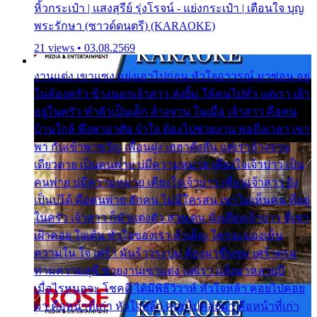
หิ้วกระเป๋า | แสงสุรีย์ รุ่งโรจน์ - แย่งกระเป๋า | เตือนใจ บุญ
พระรักษา (ซาวด์ดนตรี) (KARAOKE)
21 views • 03.08.2569
งานแต่ง เขาแซง แย่งเอาไปก่อน หัวใจอาวรณ์ มาซ่อน อยู่
ในห้องครัว ข้างนอกเจ้าสาว ส่งยิ้ม ให้คนไปทั่ว แต่เรา เฝ้า
อยู่ในครัว ทำตัวเป็นเด็ก ล้างจาน ในเมื่อ เจ้าสาว คือคน
บ้านใกล้ พึ่งพาอาศัย จำใจ ต้องไปช่วยงาน พอถึงเวลา เขา
พา กันเข้าพาขวัญ เพื่อนฝูง เฮฮาดังลั่น แต่เราล้างจาน
เดียวดาย เป็นคนพ่าย บ่มีความหมาย เคียงใจเจ้าบ่าว เป็น
คนพ่าย บ่มีความหมาย เคียงใจเจ้าบ่าว เพื่อนเจ้าสาว ยัง
เป็นบ่ได้ คือคนพ่าย ฮักคน ไม่มีใครสน เขาไม่เห็นคน ที่อยู่
ในครัว เจ้าสาว ก็มัวแต่งตัว สวยเด่น นั่งเคียงเจ้าบ่าว ที่เขา
เฝ้าคอย ใจเต้น หัวใจของเรา ลำเค็ญ ใครจะมองเห็น
ความใน ใจ เศร้า มันร้าวระบม ต้องมาขื่นขม เศร้าตรม
ท่ามความสุขี ช่วยงานเขาแต่ง แต่เรา แล้งมาหลายปี
เมื่อไรหนอจะ โชคดี ได้มีพิธีวิวาห์ หัวใจหล้า คอยไปคอย
มา คือหน้าที่เก่า หัวใจหล้า คอยไปคอยมา คือหน้าที่เก่า