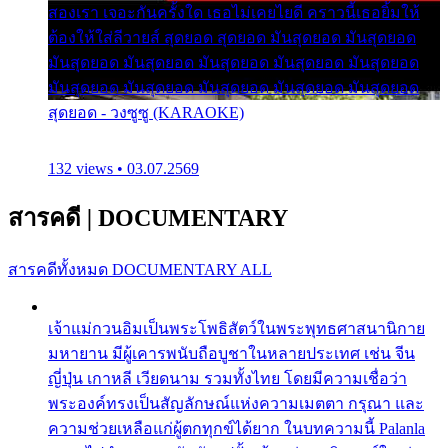
สองเรา เจอะกันครั้งใด เธอไม่เคยไยดี คราวนี้เธอยิ้มให้
ต้องให้ใส่ลีวายส์ สุดยอด สุดยอด มันสุดยอด มันสุดยอด
มันสุดยอด มันสุดยอด มันสุดยอด มันสุดยอด มันสุดยอด
มันสุดยอด มันสุดยอด มันสุดยอด มันสุดยอด มันสุดยอด
สุดยอด - วงซูซู (KARAOKE)
132 views • 03.07.2569
สารคดี
|
DOCUMENTARY
สารคดีทั้งหมด
DOCUMENTARY ALL
เจ้าแม่กวนอิมเป็นพระโพธิสัตว์ในพระพุทธศาสนานิกาย
มหายาน มีผู้เคารพนับถือบูชาในหลายประเทศ เช่น จีน
ญี่ปุ่น เกาหลี เวียดนาม รวมทั้งไทย โดยมีความเชื่อว่า
พระองค์ทรงเป็นสัญลักษณ์แห่งความเมตตา กรุณา และ
ความช่วยเหลือแก่ผู้ตกทุกข์ได้ยาก ในบทความนี้ Palanla