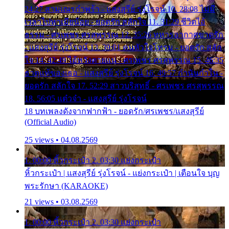
24:27 สามเณรกำพร้า - แสงสุรีย์ รุ่งโรจน์ 10. 28:08 ไม่มี
เวลาไปหาเมียน้อย - ยอดรัก สลักใจ 11. 31:29 ชีวิตไอ้
ธรรม - ศรเพชร ศรสุพรรณ 12. 35:26 ทหารอากาศขาดรัก
- แสงสุรีย์ รุ่งโรจน์ 13. 39:01 คนหัวใจโทรม - ยอดรัก สลัก
ใจ 14. 42:49 ไอ้หวังตายแน่ - ศรเพชร ศรสุพรรณ 15. 46:35
ธาตุแท้ของเธอ - แสงสุรีย์ รุ่งโรจน์ 16. 49:57 กำนันกำใน -
ยอดรัก สลักใจ 17. 52:29 สาวบริสุทธิ์ - ศรเพชร ศรสุพรรณ
18. 56:05 แต๋วจ๋า - แสงสุรีย์ รุ่งโรจน์
18 บทเพลงดังจากฟากฟ้า - ยอดรัก/ศรเพชร/แสงสุรีย์
(Official Audio)
25 views • 04.08.2569
1. 00:00 หิ้วกระเป๋า 2. 03:30 แย่งกระเป๋า
หิ้วกระเป๋า | แสงสุรีย์ รุ่งโรจน์ - แย่งกระเป๋า | เตือนใจ บุญ
พระรักษา (KARAOKE)
21 views • 03.08.2569
1. 00:00 หิ้วกระเป๋า 2. 03:30 แย่งกระเป๋า