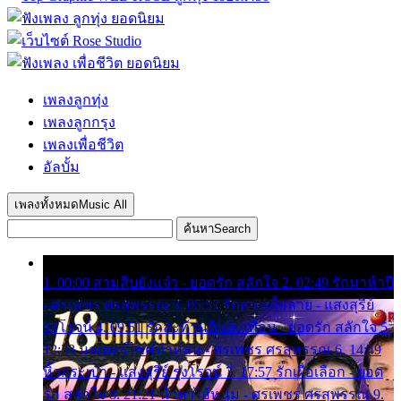
เพลงลูกทุ่ง
เพลงลูกกรุง
เพลงเพื่อชีวิต
อัลบั้ม
เพลงทั้งหมด
Music All
ค้นหา
Search
1. 00:00 สามสิบยังแจ๋ว - ยอดรัก สลักใจ 2. 02:49 รักมาห้าปี
- ศรเพชร ศรสุพรรณ 3. 05:57 รักสาวเสื้อลาย - แสงสุรีย์
รุ่งโรจน์ 4. 09:51 รักสะท้านดินสะเทือน - ยอดรัก สลักใจ 5.
12:23 มอเตอร์ไซค์ทำหล่น - ศรเพชร ศรสุพรรณ 6. 14:49
หิ้วกระเป๋า - แสงสุรีย์ รุ่งโรจน์ 7. 17:57 รักเผื่อเลือก - ยอด
รัก สลักใจ 8. 21:21 น้ำตาไอ้หนุ่ม - ศรเพชร ศรสุพรรณ 9.