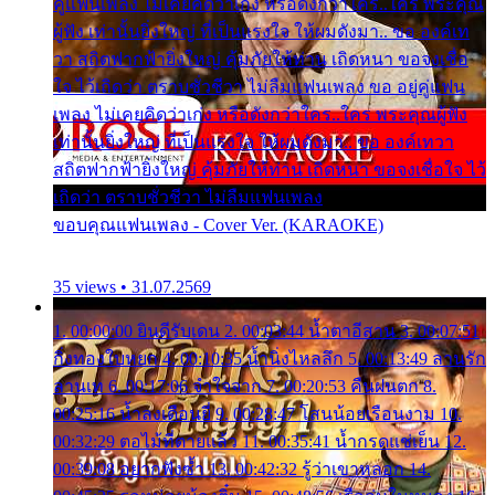
คู่แฟนเพลง ไม่เคยคิดว่าเก่ง หรือดังกว่าใคร..ใคร พระคุณ
ผู้ฟัง เท่านั้นยิ่งใหญ่ ที่เป็นแรงใจ ให้ผมดังมา.. ขอ องค์เท
วา สถิตฟากฟ้ายิ่งใหญ่ คุ้มภัยให้ท่าน เถิดหนา ขอจงเชื่อ
ใจ ไว้เถิดว่า ตราบชั่วชีวา ไม่ลืมแฟนเพลง ขอ อยู่คู่แฟน
เพลง ไม่เคยคิดว่าเก่ง หรือดังกว่าใคร..ใคร พระคุณผู้ฟัง
เท่านั้นยิ่งใหญ่ ที่เป็นแรงใจ ให้ผมดังมา.. ขอ องค์เทวา
สถิตฟากฟ้ายิ่งใหญ่ คุ้มภัยให้ท่าน เถิดหนา ขอจงเชื่อใจ ไว้
เถิดว่า ตราบชั่วชีวา ไม่ลืมแฟนเพลง
ขอบคุณแฟนเพลง - Cover Ver. (KARAOKE)
35 views • 31.07.2569
1. 00:00:00 ยินดีรับเดน 2. 00:03:44 น้ำตาอีสาน 3. 00:07:51
กิ่งทองใบหยก 4. 00:10:35 น้ำนิ่งไหลลึก 5. 00:13:49 ลานรัก
ลานเท 6. 00:17:06 จำใจจาก 7. 00:20:53 คืนฝนตก 8.
00:25:16 น้ำลงเดือนยี่ 9. 00:28:47 โสนน้อยเรือนงาม 10.
00:32:29 ตอไม้ที่ตายแล้ว 11. 00:35:41 น้ำกรดแช่เย็น 12.
00:39:08 อยากฟังซ้ำ 13. 00:42:32 รู้ว่าเขาหลอก 14.