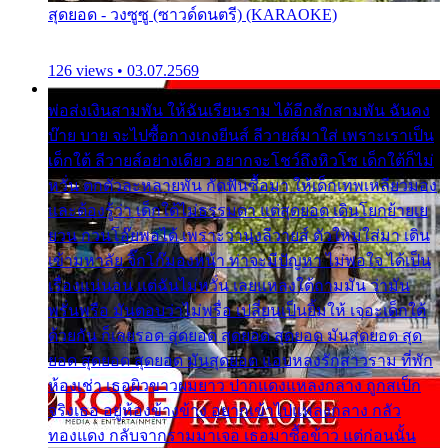
สุดยอด - วงซูซู (ซาวด์ดนตรี) (KARAOKE)
126 views • 03.07.2569
พ่อส่งเงินสามพัน ให้ฉันเรียนราม ได้อีกสักสามพัน ฉันคง
บ๊าย บาย จะไปซื้อกางเกงยีนส์ ลีวายส์มาใส่ เพราะเราเป็น
เด็กใต้ ลีวายส์อย่างเดียว อยากจะโชว์ถึงหิวโซ เด็กใต้ก็ไม่
หวั่น ตกตัวละหลายพัน กัดฟันซื้อมา ให้เด็กเทพเหลียวมอง
และต้องรู้ว่า เด็กใต้ไม่ธรรมดา แต่สุดยอด เดินโยกย้ายเย
ยวน กวนโอ๊ยพอได้ เพราะว่านุ่งลีวายส์ ตัวใหม่ใส่มา เดิน
เข้ามหาลัย จิ๊กโก๊มองหน้า ท่าจะมีปัญหา ไม่พอใจ ได้เป็น
เรื่องแน่นอน แต่ฉันไม่หวั่น เลยแหลงใต้ถามมัน ว่ามัน
พรั่นพรือ มันตอบว่าไม่พรื่อ เปลี่ยนเป็นยิ้มให้ เจอะเด็กใต้
ด้วยกัน ก็เลยรอด สุดยอด สุดยอด สุดยอด มันสุดยอด สุด
ยอด สุดยอด สุดยอด มันสุดยอด แอบหลงรักสาวราม ที่พัก
ห้องเช่า เธอผิวขาวผมยาว ปากแดงแหลงกลาง ถูกสเป็ก
จริงเธอ อยู่ห้องข้างข้าง อยากเข้าไปแหลงกลาง กลัว
ทองแดง กลับจากรามมาเจอ เธอมาซื้อข้าว แต่ก่อนนั้น