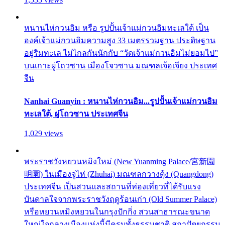
หนานไห่กวนอิม หรือ รูปปั้นเจ้าแม่กวนอิมทะเลใต้ เป็น
องค์เจ้าแม่กวนอิมความสูง 33 เมตรรวมฐาน ประดิษฐาน
อยู่ริมทะเล ไม่ไกลกันนักกับ “วัดเจ้าแม่กวนอิมไม่ยอมไป”
บนเกาะผู่โถวซาน เมืองโจวซาน มณฑลเจ้อเจียง ประเทศ
จีน
Nanhai Guanyin : หนานไห่กวนอิม...รูปปั้นเจ้าแม่กวนอิม
ทะเลใต้, ผู่โถวซาน ประเทศจีน
1,029 views
พระราชวังหยวนหมิงใหม่ (New Yuanming Palace/宮新園
明園) ในเมืองจูไห่ (Zhuhai) มณฑลกวางตุ้ง (Quangdong)
ประเทศจีน เป็นสวนและสถานที่ท่องเที่ยวที่ได้รับแรง
บันดาลใจจากพระราชวังฤดูร้อนเก่า (Old Summer Palace)
หรือหยวนหมิงหยวนในกรุงปักกิ่ง สวนสาธารณะขนาด
ใหญ่ใจกลางเมืองแห่งนี้มีครบทั้งธรรมชาติ สถาปัตยกรรม