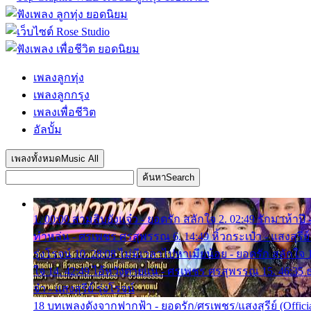
เพลงลูกทุ่ง
เพลงลูกกรุง
เพลงเพื่อชีวิต
อัลบั้ม
เพลงทั้งหมด
Music All
ค้นหา
Search
1. 00:00 สามสิบยังแจ๋ว - ยอดรัก สลักใจ 2. 02:49 รักมาห้าปี
ทำหล่น - ศรเพชร ศรสุพรรณ 6. 14:49 หิ้วกระเป๋า - แสงสุรีย์ 
รุ่งโรจน์ 10. 28:08 ไม่มีเวลาไปหาเมียน้อย - ยอดรัก สลักใ
ใจ 14. 42:49 ไอ้หวังตายแน่ - ศรเพชร ศรสุพรรณ 15. 46:35 ธา
จ๋า - แสงสุรีย์ รุ่งโรจน์
18 บทเพลงดังจากฟากฟ้า - ยอดรัก/ศรเพชร/แสงสุรีย์ (Officia