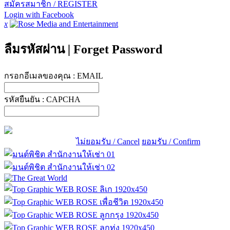
สมัครสมาชิก / REGISTER
Login with Facebook
x
ลืมรหัสผ่าน
|
Forget Password
กรอกอีเมลของคุณ :
EMAIL
รหัสยืนยัน :
CAPCHA
ไม่ยอมรับ / Cancel
ยอมรับ / Confirm