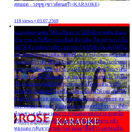
สุดยอด - วงซูซู (ซาวด์ดนตรี) (KARAOKE)
118 views • 03.07.2569
พ่อส่งเงินสามพัน ให้ฉันเรียนราม ได้อีกสักสามพัน ฉันคง
บ๊าย บาย จะไปซื้อกางเกงยีนส์ ลีวายส์มาใส่ เพราะเราเป็น
เด็กใต้ ลีวายส์อย่างเดียว อยากจะโชว์ถึงหิวโซ เด็กใต้ก็ไม่
หวั่น ตกตัวละหลายพัน กัดฟันซื้อมา ให้เด็กเทพเหลียวมอง
และต้องรู้ว่า เด็กใต้ไม่ธรรมดา แต่สุดยอด เดินโยกย้ายเย
ยวน กวนโอ๊ยพอได้ เพราะว่านุ่งลีวายส์ ตัวใหม่ใส่มา เดิน
เข้ามหาลัย จิ๊กโก๊มองหน้า ท่าจะมีปัญหา ไม่พอใจ ได้เป็น
เรื่องแน่นอน แต่ฉันไม่หวั่น เลยแหลงใต้ถามมัน ว่ามัน
พรั่นพรือ มันตอบว่าไม่พรื่อ เปลี่ยนเป็นยิ้มให้ เจอะเด็กใต้
ด้วยกัน ก็เลยรอด สุดยอด สุดยอด สุดยอด มันสุดยอด สุด
ยอด สุดยอด สุดยอด มันสุดยอด แอบหลงรักสาวราม ที่พัก
ห้องเช่า เธอผิวขาวผมยาว ปากแดงแหลงกลาง ถูกสเป็ก
จริงเธอ อยู่ห้องข้างข้าง อยากเข้าไปแหลงกลาง กลัว
ทองแดง กลับจากรามมาเจอ เธอมาซื้อข้าว แต่ก่อนนั้น