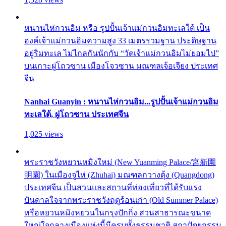
หนานไห่กวนอิม หรือ รูปปั้นเจ้าแม่กวนอิมทะเลใต้ เป็น
องค์เจ้าแม่กวนอิมความสูง 33 เมตรรวมฐาน ประดิษฐาน
อยู่ริมทะเล ไม่ไกลกันนักกับ “วัดเจ้าแม่กวนอิมไม่ยอมไป”
บนเกาะผู่โถวซาน เมืองโจวซาน มณฑลเจ้อเจียง ประเทศ
จีน
Nanhai Guanyin : หนานไห่กวนอิม...รูปปั้นเจ้าแม่กวนอิม
ทะเลใต้, ผู่โถวซาน ประเทศจีน
1,025 views
พระราชวังหยวนหมิงใหม่ (New Yuanming Palace/宮新園
明園) ในเมืองจูไห่ (Zhuhai) มณฑลกวางตุ้ง (Quangdong)
ประเทศจีน เป็นสวนและสถานที่ท่องเที่ยวที่ได้รับแรง
บันดาลใจจากพระราชวังฤดูร้อนเก่า (Old Summer Palace)
หรือหยวนหมิงหยวนในกรุงปักกิ่ง สวนสาธารณะขนาด
ใหญ่ใจกลางเมืองแห่งนี้มีครบทั้งธรรมชาติ สถาปัตยกรรม