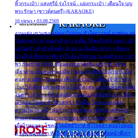
หิ้วกระเป๋า | แสงสุรีย์ รุ่งโรจน์ - แย่งกระเป๋า | เตือนใจ บุญ
พระรักษา (ซาวด์ดนตรี) (KARAOKE)
16 views • 03.08.2569
งานแต่ง เขาแซง แย่งเอาไปก่อน หัวใจอาวรณ์ มาซ่อน อยู่
ในห้องครัว ข้างนอกเจ้าสาว ส่งยิ้ม ให้คนไปทั่ว แต่เรา เฝ้า
อยู่ในครัว ทำตัวเป็นเด็ก ล้างจาน ในเมื่อ เจ้าสาว คือคน
บ้านใกล้ พึ่งพาอาศัย จำใจ ต้องไปช่วยงาน พอถึงเวลา เขา
พา กันเข้าพาขวัญ เพื่อนฝูง เฮฮาดังลั่น แต่เราล้างจาน
เดียวดาย เป็นคนพ่าย บ่มีความหมาย เคียงใจเจ้าบ่าว เป็น
คนพ่าย บ่มีความหมาย เคียงใจเจ้าบ่าว เพื่อนเจ้าสาว ยัง
เป็นบ่ได้ คือคนพ่าย ฮักคน ไม่มีใครสน เขาไม่เห็นคน ที่อยู่
ในครัว เจ้าสาว ก็มัวแต่งตัว สวยเด่น นั่งเคียงเจ้าบ่าว ที่เขา
เฝ้าคอย ใจเต้น หัวใจของเรา ลำเค็ญ ใครจะมองเห็น
ความใน ใจ เศร้า มันร้าวระบม ต้องมาขื่นขม เศร้าตรม
ท่ามความสุขี ช่วยงานเขาแต่ง แต่เรา แล้งมาหลายปี
เมื่อไรหนอจะ โชคดี ได้มีพิธีวิวาห์ หัวใจหล้า คอยไปคอย
มา คือหน้าที่เก่า หัวใจหล้า คอยไปคอยมา คือหน้าที่เก่า