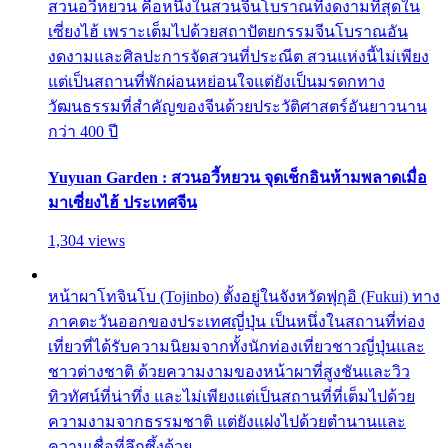
สวนอวี้หยวน คือหนึ่งในสวนจีนโบราณที่งดงามที่สุดใน
เซี่ยงไฮ้ เพราะเต็มไปด้วยสถาปัตยกรรมจีนโบราณอัน
งดงามและศิลปะการจัดสวนที่ประณีต สวนแห่งนี้ไม่เพียง
แต่เป็นสถานที่พักผ่อนหย่อนใจแต่ยังเป็นมรดกทาง
วัฒนธรรมที่สำคัญของจีนด้วยประวัติศาสตร์อันยาวนาน
กว่า 400 ปี
Yuyuan Garden : สวนอวี้หยวน จุดเช็กอินห้ามพลาดเมื่อ
มาเซี่ยงไฮ้ ประเทศจีน
1,304 views
หน้าผาโทจินโบ (Tojinbo) ตั้งอยู่ในจังหวัดฟุกุอิ (Fukui) ทาง
ภาคตะวันออกของประเทศญี่ปุ่น เป็นหนึ่งในสถานที่ท่อง
เที่ยวที่ได้รับความนิยมจากทั้งนักท่องเที่ยวชาวญี่ปุ่นและ
ชาวต่างชาติ ด้วยความงามของหน้าผาที่สูงชันและวิว
ทิวทัศน์ที่น่าทึ่ง และไม่เพียงแต่เป็นสถานที่ที่เต็มไปด้วย
ความงามจากธรรมชาติ แต่ยังแฝงไปด้วยตำนานและ
ความเชื่อที่ลึกซึ้งด้วย