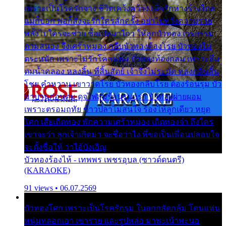
เพราะเป็นโรครักจาง ชีวิตเคว้งคว้าง เมื่อรักห่างร้างไกล
แม่ก็บอก พ่อก็สั่งจะรักใครสักครั้ง อย่าไปหวังความรวย
พลั้งไปใครจะช่วย ซื้อเปลมาไกว ให้ลูกบัวทอง เวรกรรม
ตามสนอง จึงเศร้าหมอง กลีบบัวทองต้องโรย บัวทองไม่
ตระหนัก เพราะไม่รักโคลนตม บัวทองท้องกลม เพราะลืม
ตมน้ำคลอง หลงลิ้น ที่สิ้นสัตย์ เจ้าจึงไม่ระมัด หลงกลิ่นลิ้น
โชย คำหวาน เขาวาดโรย บัวทองกลีบโรย ต้องร้อนรุม บัว
มาบานก่อนตูม ดุจไฟสุมร้อนรุมอุรา บัวทองผ่ายผอม
เพราะตรอมฤทัย ข้าวปลาไม่สนใจ ร้องไห้ลูกเดียว หยุด
โศก เสียเถิดทอง พักความเศร้าหมอง เถิดทองจ๋า ถึงใคร
เขาจะว่า ลูกเจ้าเกิดมา จะชื่อว่าไง พี่ขอเป็นเพื่อนปลอบใจ
จะตั้งชื่อให้ ว่าไอ้บังเอิญ
บัวทองร้องไห้ - เทพพร เพชรอุบล (ซาวด์ดนตรี)
(KARAOKE)
91 views • 06.07.2569
บัวทองโศก เพราะเป็นโรครักรุม ในอกกลัดกลุ้ม โดนแฟน
หนุ่มหลอกเอา เขารวย และรูปหล่อ มาพะเน้าพะนอ