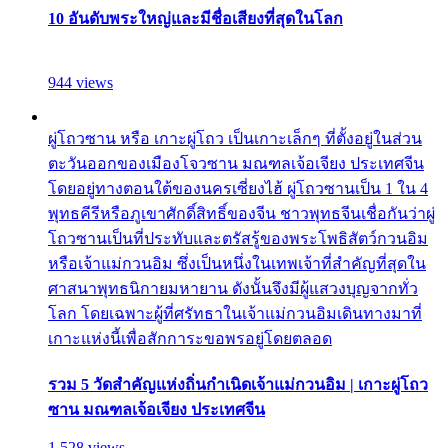
10 อันดับพระใหญ่และมีชื่อเสียงที่สุดในโลก
944 views
ผู่โถวซาน หรือ เกาะผู่โถว เป็นเกาะเล็กๆ ที่ตั้งอยู่ในส่วน
ตะวันออกของเมืองโจวซาน มณฑลเจ้อเจียง ประเทศจีน
โดยอยู่ทางตอนใต้ของนครเซี่ยงไฮ้ ผู่โถวซานเป็น 1 ใน 4
พุทธคีรีหรือภูเขาศักดิ์สิทธิ์ของจีน ชาวพุทธจีนเชื่อกันว่าผู่
โถวซานเป็นที่ประทับและตรัสรู้ของพระโพธิสัตว์กวนอิม
หรือเจ้าแม่กวนอิม ซึ่งเป็นหนึ่งในเทพเจ้าที่สำคัญที่สุดใน
ศาสนาพุทธนิกายมหายาน ดังนั้นจึงมีผู้แสวงบุญจากทั่ว
โลก โดยเฉพาะผู้ที่ศรัทธาในเจ้าแม่กวนอิมเดินทางมาที่
เกาะแห่งนี้เพื่อสักการะขอพรอยู่โดยตลอด
รวม 5 วัดสำคัญแห่งถิ่นกำเนิดเจ้าแม่กวนอิม | เกาะผู่โถว
ซาน มณฑลเจ้อเจียง ประเทศจีน
1,528 views