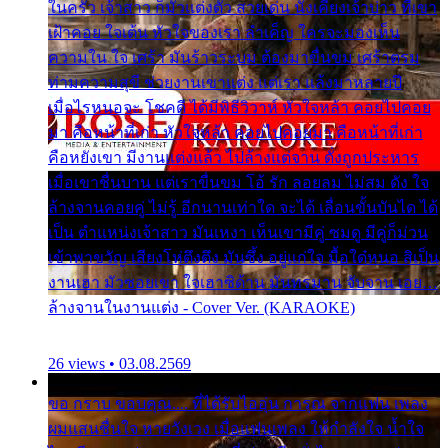
ในครัว เจ้าสาว ก็มัวแต่งตัว สวยเด่น นั่งเคียงเจ้าบ่าว ที่เขา
เฝ้าคอย ใจเต้น หัวใจของเรา ลำเค็ญ ใครจะมองเห็น
ความใน ใจ เศร้า มันร้าวระบม ต้องมาขื่นขม เศร้าตรม
ท่ามความสุขี ช่วยงานเขาแต่ง แต่เรา แล้งมาหลายปี
เมื่อไรหนอจะ โชคดี ได้มีพิธีวิวาห์ หัวใจหล้า คอยไปคอย
มา คือหน้าที่เก่า หัวใจหล้า คอยไปคอยมา คือหน้าที่เก่า
คือหยังเขา มีงานแต่งแล้ว ไปล้างแต่จาน ดั่งถูกประหาร
เมื่อเขาชื่นบาน แต่เราขื่นขม โอ้ รัก ลอยลม ไม่สม ดัง ใจ
ล้างจานคอยคู่ ไม่รู้ อีกนานเท่าใด จะได้ เลื่อนขั้นบันได ได้
เป็น ตำแหน่งเจ้าสาว มันเหงา เห็นเขามีคู่ ซมดู มีคู่ก็ม่วน
เข้าพาขวัญ เสียงโห่ตึงตึง มันซึ้ง อยู่แก่ใจ มื้อใด๋หนอ สิเป็น
งานเฮา มัวซอยเขา ใจเฮาซิด้าน มันทรมาน จับจาน เอย…
ล้างจานในงานแต่ง - Cover Ver. (KARAOKE)
26 views • 03.08.2569
ขอ กราบ ขอบคุณ.... ที่ได้รับไออุ่น การุณ จากแฟน เพลง
ผมแสนชื่นใจ หายวังเวง เมื่อแฟนเพลง ให้กำลังใจ น้ำใจ