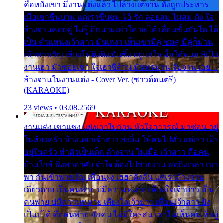
คือหยังเขา มีงานแต่งแล้ว ไปล้างแต่จาน ดั่งถูกประหาร
เมื่อเขาชื่นบาน แต่เราขื่นขม โอ้ รัก ลอยลม ไม่สม ดัง ใจ
ล้างจานคอยคู่ ไม่รู้ อีกนานเท่าใด จะได้ เลื่อนขั้นบันได ได้
เป็น ตำแหน่งเจ้าสาว มันเหงา เห็นเขามีคู่ ซมดู มีคู่ก็ม่วน
เข้าพาขวัญ เสียงโห่ตึงตึง มันซึ้ง อยู่แก่ใจ มื้อใด๋หนอ สิเป็น
งานเฮา มัวซอยเขา ใจเฮาซิด้าน มันทรมาน จับจาน เอย…
ล้างจานในงานแต่ง - Cover Ver. (ซาวด์ดนตรี)
(KARAOKE)
23 views • 03.08.2569
งานแต่ง เขาแซง แย่งเอาไปก่อน หัวใจอาวรณ์ มาซ่อน อยู่
ในห้องครัว ข้างนอกเจ้าสาว ส่งยิ้ม ให้คนไปทั่ว แต่เรา เฝ้า
อยู่ในครัว ทำตัวเป็นเด็ก ล้างจาน ในเมื่อ เจ้าสาว คือคน
บ้านใกล้ พึ่งพาอาศัย จำใจ ต้องไปช่วยงาน พอถึงเวลา เขา
พา กันเข้าพาขวัญ เพื่อนฝูง เฮฮาดังลั่น แต่เราล้างจาน
เดียวดาย เป็นคนพ่าย บ่มีความหมาย เคียงใจเจ้าบ่าว เป็น
คนพ่าย บ่มีความหมาย เคียงใจเจ้าบ่าว เพื่อนเจ้าสาว ยัง
เป็นบ่ได้ คือคนพ่าย ฮักคน ไม่มีใครสน เขาไม่เห็นคน ที่อยู่