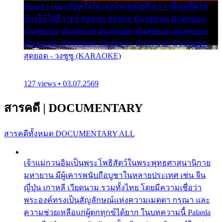
สองเรา เจอะกันครั้งใด เธอไม่เคยไยดี คราวนี้เธอยิ้มให้
ต้องให้ใส่ลีวายส์ สุดยอด สุดยอด มันสุดยอด มันสุดยอด
มันสุดยอด มันสุดยอด มันสุดยอด มันสุดยอด มันสุดยอด
มันสุดยอด มันสุดยอด มันสุดยอด มันสุดยอด มันสุดยอด
สุดยอด - วงซูซู (KARAOKE)
127 views • 03.07.2569
สารคดี
|
DOCUMENTARY
สารคดีทั้งหมด
DOCUMENTARY ALL
เจ้าแม่กวนอิมเป็นพระโพธิสัตว์ในพระพุทธศาสนานิกาย
มหายาน มีผู้เคารพนับถือบูชาในหลายประเทศ เช่น จีน
ญี่ปุ่น เกาหลี เวียดนาม รวมทั้งไทย โดยมีความเชื่อว่า
พระองค์ทรงเป็นสัญลักษณ์แห่งความเมตตา กรุณา และ
ความช่วยเหลือแก่ผู้ตกทุกข์ได้ยาก ในบทความนี้ Palanla