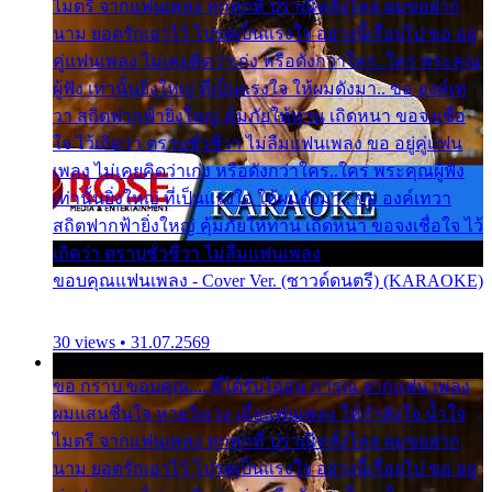
ไมตรี จากแฟนเพลง ทุกทุกที่ ปราณีหลั่งไหล ผมขอฝาก
นาม ยอดรักเอาไว้ โปรดเป็นแรงใจ อย่างนี้เรื่อยไป ขอ อยู่
คู่แฟนเพลง ไม่เคยคิดว่าเก่ง หรือดังกว่าใคร..ใคร พระคุณ
ผู้ฟัง เท่านั้นยิ่งใหญ่ ที่เป็นแรงใจ ให้ผมดังมา.. ขอ องค์เท
วา สถิตฟากฟ้ายิ่งใหญ่ คุ้มภัยให้ท่าน เถิดหนา ขอจงเชื่อ
ใจ ไว้เถิดว่า ตราบชั่วชีวา ไม่ลืมแฟนเพลง ขอ อยู่คู่แฟน
เพลง ไม่เคยคิดว่าเก่ง หรือดังกว่าใคร..ใคร พระคุณผู้ฟัง
เท่านั้นยิ่งใหญ่ ที่เป็นแรงใจ ให้ผมดังมา.. ขอ องค์เทวา
สถิตฟากฟ้ายิ่งใหญ่ คุ้มภัยให้ท่าน เถิดหนา ขอจงเชื่อใจ ไว้
เถิดว่า ตราบชั่วชีวา ไม่ลืมแฟนเพลง
ขอบคุณแฟนเพลง - Cover Ver. (ซาวด์ดนตรี) (KARAOKE)
30 views • 31.07.2569
ขอ กราบ ขอบคุณ.... ที่ได้รับไออุ่น การุณ จากแฟน เพลง
ผมแสนชื่นใจ หายวังเวง เมื่อแฟนเพลง ให้กำลังใจ น้ำใจ
ไมตรี จากแฟนเพลง ทุกทุกที่ ปราณีหลั่งไหล ผมขอฝาก
นาม ยอดรักเอาไว้ โปรดเป็นแรงใจ อย่างนี้เรื่อยไป ขอ อยู่