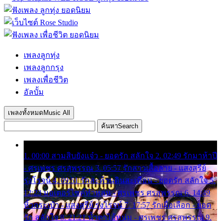
เพลงลูกทุ่ง
เพลงลูกกรุง
เพลงเพื่อชีวิต
อัลบั้ม
เพลงทั้งหมด
Music All
ค้นหา
Search
1. 00:00 สามสิบยังแจ๋ว - ยอดรัก สลักใจ 2. 02:49 รักมาห้าปี
- ศรเพชร ศรสุพรรณ 3. 05:57 รักสาวเสื้อลาย - แสงสุรีย์
รุ่งโรจน์ 4. 09:51 รักสะท้านดินสะเทือน - ยอดรัก สลักใจ 5.
12:23 มอเตอร์ไซค์ทำหล่น - ศรเพชร ศรสุพรรณ 6. 14:49
หิ้วกระเป๋า - แสงสุรีย์ รุ่งโรจน์ 7. 17:57 รักเผื่อเลือก - ยอด
รัก สลักใจ 8. 21:21 น้ำตาไอ้หนุ่ม - ศรเพชร ศรสุพรรณ 9.