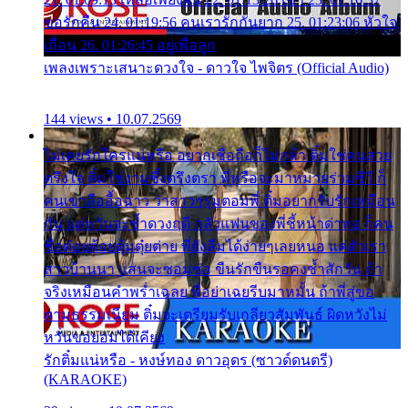
ขอรักคืน 24. 01:19:56 คนเรารักกันยาก 25. 01:23:06 หัวใจ
เถื่อน 26. 01:26:45 อยู่เพื่อลูก
เพลงเพราะเสนาะดวงใจ - ดาวใจ ไพจิตร (Official Audio)
144 views • 10.07.2569
ไม่เคยรักใครแน่หรือ อยากเชื่อถือก็ไม่กล้า ติ๋มใช่คนสวย
ตรึงใจ ติ๋มใช่งามซึ้งตรึงตรา พี่หรือจะมาหมายร่วมชีวี ก็
คนเขาลืออื้อฉาว ว่าสาวๆรุมตอมพี่ ติ๋มอยากรับรักเหมือน
กัน แต่หวั่นจะช้ำดวงฤดี กลัวแฟนของพี่ชี้หน้าด่าทอ ก็คน
ชื่อต๋อยต้อยตุ้มตุ๋ยต่าย พี่ยังลืมได้ง่ายๆเลยหนอ แค่ตัวเรา
สาวบ้านนา แสนจะซอมซ่อ ขืนรักขืนรอคงช้ำสักวัน ถ้า
จริงเหมือนคำพร่ำเฉลย พี่อย่าเฉยรีบมาหมั้น ถ้าพี่สู่ขอ
ตามธรรมเนียม ติ๋มจะเตรียมรับเกลียวสัมพันธ์ ผิดหวังไม่
หวั่นขอยอมได้เคียง
รักติ๋มแน่หรือ - หงษ์ทอง ดาวอุดร (ซาวด์ดนตรี)
(KARAOKE)