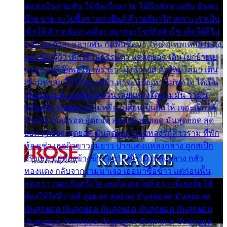
พ่อส่งเงินสามพัน ให้ฉันเรียนราม ได้อีกสักสามพัน ฉันคง
บ๊าย บาย จะไปซื้อกางเกงยีนส์ ลีวายส์มาใส่ เพราะเราเป็น
เด็กใต้ ลีวายส์อย่างเดียว อยากจะโชว์ถึงหิวโซ เด็กใต้ก็ไม่
หวั่น ตกตัวละหลายพัน กัดฟันซื้อมา ให้เด็กเทพเหลียวมอง
และต้องรู้ว่า เด็กใต้ไม่ธรรมดา แต่สุดยอด เดินโยกย้ายเย
ยวน กวนโอ๊ยพอได้ เพราะว่านุ่งลีวายส์ ตัวใหม่ใส่มา เดิน
เข้ามหาลัย จิ๊กโก๊มองหน้า ท่าจะมีปัญหา ไม่พอใจ ได้เป็น
เรื่องแน่นอน แต่ฉันไม่หวั่น เลยแหลงใต้ถามมัน ว่ามัน
พรั่นพรือ มันตอบว่าไม่พรื่อ เปลี่ยนเป็นยิ้มให้ เจอะเด็กใต้
ด้วยกัน ก็เลยรอด สุดยอด สุดยอด สุดยอด มันสุดยอด สุด
ยอด สุดยอด สุดยอด มันสุดยอด แอบหลงรักสาวราม ที่พัก
ห้องเช่า เธอผิวขาวผมยาว ปากแดงแหลงกลาง ถูกสเป็ก
จริงเธอ อยู่ห้องข้างข้าง อยากเข้าไปแหลงกลาง กลัว
ทองแดง กลับจากรามมาเจอ เธอมาซื้อข้าว แต่ก่อนนั้น
สองเรา เจอะกันครั้งใด เธอไม่เคยไยดี คราวนี้เธอยิ้มให้
ต้องให้ใส่ลีวายส์ สุดยอด สุดยอด มันสุดยอด มันสุดยอด
มันสุดยอด มันสุดยอด มันสุดยอด มันสุดยอด มันสุดยอด
มันสุดยอด มันสุดยอด มันสุดยอด มันสุดยอด มันสุดยอด