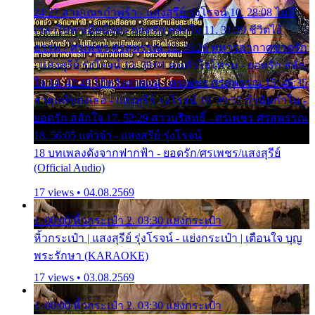
24:27 สามเณรกำพร้า - แสงสุรีย์ รุ่งโรจน์ 10. 28:08 ไม่มี
เวลาไปหาเมียน้อย - ยอดรัก สลักใจ 11. 31:29 ชีวิตไอ้
ธรรม - ศรเพชร ศรสุพรรณ 12. 35:26 ทหารอากาศขาดรัก
- แสงสุรีย์ รุ่งโรจน์ 13. 39:01 คนหัวใจโทรม - ยอดรัก สลัก
ใจ 14. 42:49 ไอ้หวังตายแน่ - ศรเพชร ศรสุพรรณ 15. 46:35
ธาตุแท้ของเธอ - แสงสุรีย์ รุ่งโรจน์ 16. 49:57 กำนันกำใน -
ยอดรัก สลักใจ 17. 52:29 สาวบริสุทธิ์ - ศรเพชร ศรสุพรรณ
18. 56:05 แต๋วจ๋า - แสงสุรีย์ รุ่งโรจน์
18 บทเพลงดังจากฟากฟ้า - ยอดรัก/ศรเพชร/แสงสุรีย์
(Official Audio)
17 views • 04.08.2569
1. 00:00 หิ้วกระเป๋า 2. 03:30 แย่งกระเป๋า
หิ้วกระเป๋า | แสงสุรีย์ รุ่งโรจน์ - แย่งกระเป๋า | เตือนใจ บุญ
พระรักษา (KARAOKE)
17 views • 03.08.2569
1. 00:00 หิ้วกระเป๋า 2. 03:30 แย่งกระเป๋า