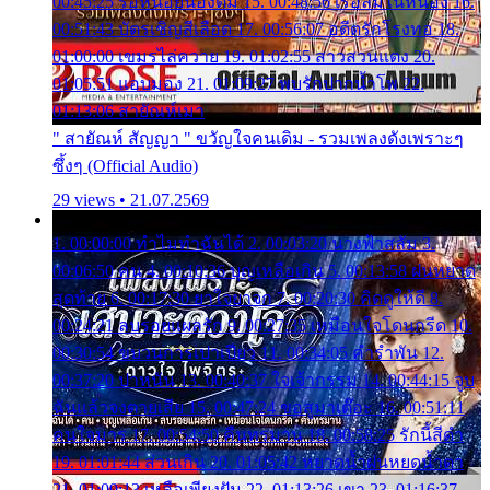
00:45:25 รอหน่อยน้องติ๋ม 15. 00:48:56 เรือล่มในหนอง 16.
00:51:43 บัตรเชิญสีเลือด 17. 00:56:07 อดีตรักโรงทอ 18.
01:00:00 เขมรไล่ควาย 19. 01:02:55 สาวสวนแตง 20.
01:05:51 แอบมอง 21. 01:09:27 พบรักปากน้ำโพ 22.
01:13:06 สายัณห์เมา
" สายัณห์ สัญญา " ขวัญใจคนเดิม - รวมเพลงดังเพราะๆ
ซึ้งๆ (Official Audio)
29 views • 21.07.2569
1. 00:00:00 ทำไมทำฉันได้ 2. 00:03:20 นางฟ้าสลัม 3.
00:06:50 คน 4. 00:10:36 บุญเหลือเกิน 5. 00:13:58 ฝนหยาด
สุดท้าย 6. 00:17:30 ยาใจยาจก 7. 00:20:30 คิดดูให้ดี 8.
00:24:21 ลบรอยแผลรัก 9. 00:27:35 เหมือนใจโดนกรีด 10.
00:30:54 ขบวนการเปาเปียว 11. 00:34:05 คำรำพัน 12.
00:37:20 ปาหนัน 13. 00:40:37 ใจเจ้ากรรม 14. 00:44:15 จูบ
ฉันแล้วจงตายเสีย 15. 00:47:24 ขอสูมาเต๊อะ 16. 00:51:11
คนใจมาร 17. 00:54:50 คืนทรมาน 18. 00:58:25 รักนี้สีดำ
19. 01:01:44 ส่วนเกิน 20. 01:05:42 หยาดน้ำฝนหยดน้ำตา
21. 01:09:13 เหลือเพียงฝัน 22. 01:13:26 เขา 23. 01:16:37