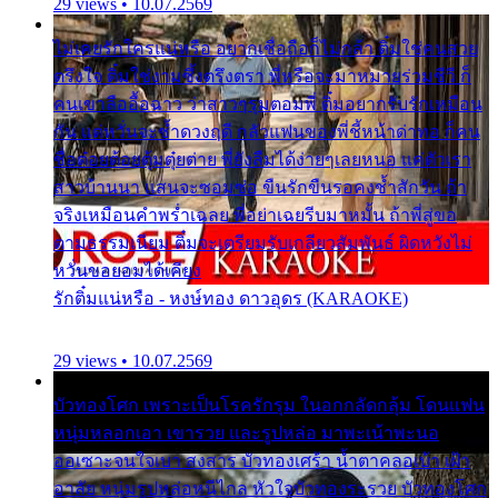
29 views • 10.07.2569
ไม่เคยรักใครแน่หรือ อยากเชื่อถือก็ไม่กล้า ติ๋มใช่คนสวย
ตรึงใจ ติ๋มใช่งามซึ้งตรึงตรา พี่หรือจะมาหมายร่วมชีวี ก็
คนเขาลืออื้อฉาว ว่าสาวๆรุมตอมพี่ ติ๋มอยากรับรักเหมือน
กัน แต่หวั่นจะช้ำดวงฤดี กลัวแฟนของพี่ชี้หน้าด่าทอ ก็คน
ชื่อต๋อยต้อยตุ้มตุ๋ยต่าย พี่ยังลืมได้ง่ายๆเลยหนอ แค่ตัวเรา
สาวบ้านนา แสนจะซอมซ่อ ขืนรักขืนรอคงช้ำสักวัน ถ้า
จริงเหมือนคำพร่ำเฉลย พี่อย่าเฉยรีบมาหมั้น ถ้าพี่สู่ขอ
ตามธรรมเนียม ติ๋มจะเตรียมรับเกลียวสัมพันธ์ ผิดหวังไม่
หวั่นขอยอมได้เคียง
รักติ๋มแน่หรือ - หงษ์ทอง ดาวอุดร (KARAOKE)
29 views • 10.07.2569
บัวทองโศก เพราะเป็นโรครักรุม ในอกกลัดกลุ้ม โดนแฟน
หนุ่มหลอกเอา เขารวย และรูปหล่อ มาพะเน้าพะนอ
ออเซาะจนใจเบา สงสาร บัวทองเศร้า น้ำตาคลอเบ้า เฝ้า
อาลัย หนุ่มรูปหล่อหนีไกล หัวใจบัวทองระรวย บัวทองโศก