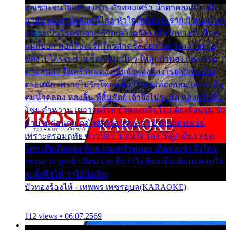
ออเซาะจนใจเบา สงสาร บัวทองเศร้า น้ำตาคลอเบ้า เฝ้า
อาลัย หนุ่มรูปหล่อหนีไกล หัวใจบัวทองระรวย บัวทองโศก
เพราะเป็นโรครักจาง ชีวิตเคว้งคว้าง เมื่อรักห่างร้างไกล
แม่ก็บอก พ่อก็สั่งจะรักใครสักครั้ง อย่าไปหวังความรวย
พลั้งไปใครจะช่วย ซื้อเปลมาไกว ให้ลูกบัวทอง เวรกรรม
ตามสนอง จึงเศร้าหมอง กลีบบัวทองต้องโรย บัวทองไม่
ตระหนัก เพราะไม่รักโคลนตม บัวทองท้องกลม เพราะลืม
ตมน้ำคลอง หลงลิ้น ที่สิ้นสัตย์ เจ้าจึงไม่ระมัด หลงกลิ่นลิ้น
โชย คำหวาน เขาวาดโรย บัวทองกลีบโรย ต้องร้อนรุม บัว
มาบานก่อนตูม ดุจไฟสุมร้อนรุมอุรา บัวทองผ่ายผอม
เพราะตรอมฤทัย ข้าวปลาไม่สนใจ ร้องไห้ลูกเดียว หยุด
โศก เสียเถิดทอง พักความเศร้าหมอง เถิดทองจ๋า ถึงใคร
เขาจะว่า ลูกเจ้าเกิดมา จะชื่อว่าไง พี่ขอเป็นเพื่อนปลอบใจ
จะตั้งชื่อให้ ว่าไอ้บังเอิญ
บัวทองร้องไห้ - เทพพร เพชรอุบล(KARAOKE)
112 views • 06.07.2569