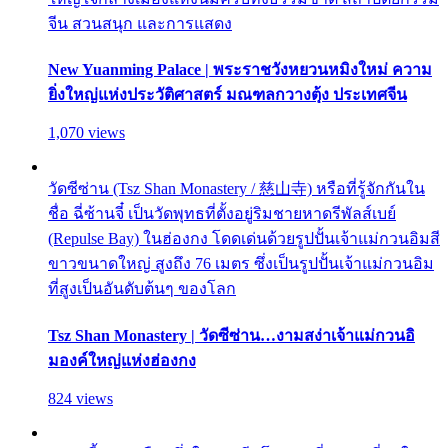
จีน สวนสนุก และการแสดง
New Yuanming Palace | พระราชวังหยวนหมิงใหม่ ความ
ยิ่งใหญ่แห่งประวัติศาสตร์ มณฑลกวางตุ้ง ประเทศจีน
1,070 views
วัดซีซ่าน (Tsz Shan Monastery / 慈山寺) หรือที่รู้จักกันใน
ชื่อ ฉี่ซ้านจี๋ เป็นวัดพุทธที่ตั้งอยู่ริมชายหาดรีพัลส์เบย์
(Repulse Bay) ในฮ่องกง โดดเด่นด้วยรูปปั้นเจ้าแม่กวนอิมสี
ขาวขนาดใหญ่ สูงถึง 76 เมตร ซึ่งเป็นรูปปั้นเจ้าแม่กวนอิม
ที่สูงเป็นอันดับต้นๆ ของโลก
Tsz Shan Monastery | วัดซีซ่าน…งามสง่าเจ้าแม่กวนอิ
มองค์ใหญ่แห่งฮ่องกง
824 views