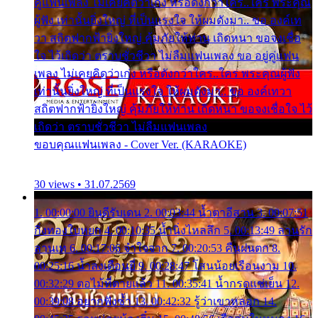
คู่แฟนเพลง ไม่เคยคิดว่าเก่ง หรือดังกว่าใคร..ใคร พระคุณ
ผู้ฟัง เท่านั้นยิ่งใหญ่ ที่เป็นแรงใจ ให้ผมดังมา.. ขอ องค์เท
วา สถิตฟากฟ้ายิ่งใหญ่ คุ้มภัยให้ท่าน เถิดหนา ขอจงเชื่อ
ใจ ไว้เถิดว่า ตราบชั่วชีวา ไม่ลืมแฟนเพลง ขอ อยู่คู่แฟน
เพลง ไม่เคยคิดว่าเก่ง หรือดังกว่าใคร..ใคร พระคุณผู้ฟัง
เท่านั้นยิ่งใหญ่ ที่เป็นแรงใจ ให้ผมดังมา.. ขอ องค์เทวา
สถิตฟากฟ้ายิ่งใหญ่ คุ้มภัยให้ท่าน เถิดหนา ขอจงเชื่อใจ ไว้
เถิดว่า ตราบชั่วชีวา ไม่ลืมแฟนเพลง
ขอบคุณแฟนเพลง - Cover Ver. (KARAOKE)
30 views • 31.07.2569
1. 00:00:00 ยินดีรับเดน 2. 00:03:44 น้ำตาอีสาน 3. 00:07:51
กิ่งทองใบหยก 4. 00:10:35 น้ำนิ่งไหลลึก 5. 00:13:49 ลานรัก
ลานเท 6. 00:17:06 จำใจจาก 7. 00:20:53 คืนฝนตก 8.
00:25:16 น้ำลงเดือนยี่ 9. 00:28:47 โสนน้อยเรือนงาม 10.
00:32:29 ตอไม้ที่ตายแล้ว 11. 00:35:41 น้ำกรดแช่เย็น 12.
00:39:08 อยากฟังซ้ำ 13. 00:42:32 รู้ว่าเขาหลอก 14.