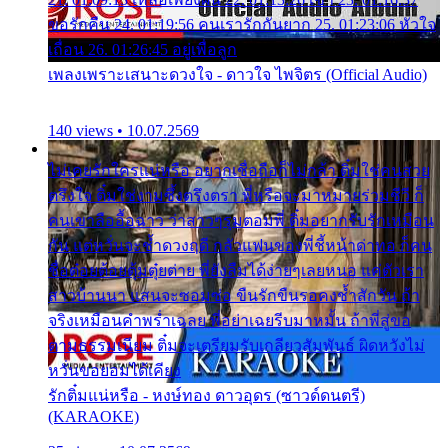
ขอรักคืน 24. 01:19:56 คนเรารักกันยาก 25. 01:23:06 หัวใจ
เถื่อน 26. 01:26:45 อยู่เพื่อลูก
เพลงเพราะเสนาะดวงใจ - ดาวใจ ไพจิตร (Official Audio)
140 views • 10.07.2569
ไม่เคยรักใครแน่หรือ อยากเชื่อถือก็ไม่กล้า ติ๋มใช่คนสวย
ตรึงใจ ติ๋มใช่งามซึ้งตรึงตรา พี่หรือจะมาหมายร่วมชีวี ก็
คนเขาลืออื้อฉาว ว่าสาวๆรุมตอมพี่ ติ๋มอยากรับรักเหมือน
กัน แต่หวั่นจะช้ำดวงฤดี กลัวแฟนของพี่ชี้หน้าด่าทอ ก็คน
ชื่อต๋อยต้อยตุ้มตุ๋ยต่าย พี่ยังลืมได้ง่ายๆเลยหนอ แค่ตัวเรา
สาวบ้านนา แสนจะซอมซ่อ ขืนรักขืนรอคงช้ำสักวัน ถ้า
จริงเหมือนคำพร่ำเฉลย พี่อย่าเฉยรีบมาหมั้น ถ้าพี่สู่ขอ
ตามธรรมเนียม ติ๋มจะเตรียมรับเกลียวสัมพันธ์ ผิดหวังไม่
หวั่นขอยอมได้เคียง
รักติ๋มแน่หรือ - หงษ์ทอง ดาวอุดร (ซาวด์ดนตรี)
(KARAOKE)