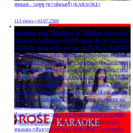
สุดยอด - วงซูซู (ซาวด์ดนตรี) (KARAOKE)
113 views • 03.07.2569
พ่อส่งเงินสามพัน ให้ฉันเรียนราม ได้อีกสักสามพัน ฉันคง
บ๊าย บาย จะไปซื้อกางเกงยีนส์ ลีวายส์มาใส่ เพราะเราเป็น
เด็กใต้ ลีวายส์อย่างเดียว อยากจะโชว์ถึงหิวโซ เด็กใต้ก็ไม่
หวั่น ตกตัวละหลายพัน กัดฟันซื้อมา ให้เด็กเทพเหลียวมอง
และต้องรู้ว่า เด็กใต้ไม่ธรรมดา แต่สุดยอด เดินโยกย้ายเย
ยวน กวนโอ๊ยพอได้ เพราะว่านุ่งลีวายส์ ตัวใหม่ใส่มา เดิน
เข้ามหาลัย จิ๊กโก๊มองหน้า ท่าจะมีปัญหา ไม่พอใจ ได้เป็น
เรื่องแน่นอน แต่ฉันไม่หวั่น เลยแหลงใต้ถามมัน ว่ามัน
พรั่นพรือ มันตอบว่าไม่พรื่อ เปลี่ยนเป็นยิ้มให้ เจอะเด็กใต้
ด้วยกัน ก็เลยรอด สุดยอด สุดยอด สุดยอด มันสุดยอด สุด
ยอด สุดยอด สุดยอด มันสุดยอด แอบหลงรักสาวราม ที่พัก
ห้องเช่า เธอผิวขาวผมยาว ปากแดงแหลงกลาง ถูกสเป็ก
จริงเธอ อยู่ห้องข้างข้าง อยากเข้าไปแหลงกลาง กลัว
ทองแดง กลับจากรามมาเจอ เธอมาซื้อข้าว แต่ก่อนนั้น