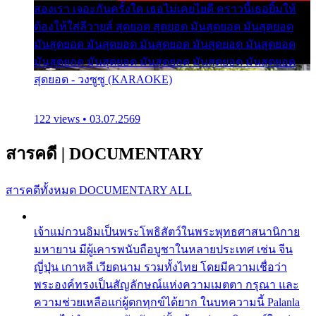
สองเรา เจอะกันครั้งใด เธอไม่เคยไยดี คราวนี้เธอยิ้มให้
ต้องให้ใส่ลีวายส์ สุดยอด สุดยอด มันสุดยอด มันสุดยอด
มันสุดยอด มันสุดยอด มันสุดยอด มันสุดยอด มันสุดยอด
มันสุดยอด มันสุดยอด มันสุดยอด มันสุดยอด มันสุดยอด
สุดยอด - วงซูซู (KARAOKE)
122 views • 03.07.2569
สารคดี
|
DOCUMENTARY
สารคดีทั้งหมด
DOCUMENTARY ALL
เจ้าแม่กวนอิมเป็นพระโพธิสัตว์ในพระพุทธศาสนานิกาย
มหายาน มีผู้เคารพนับถือบูชาในหลายประเทศ เช่น จีน
ญี่ปุ่น เกาหลี เวียดนาม รวมทั้งไทย โดยมีความเชื่อว่า
พระองค์ทรงเป็นสัญลักษณ์แห่งความเมตตา กรุณา และ
ความช่วยเหลือแก่ผู้ตกทุกข์ได้ยาก ในบทความนี้ Palanla