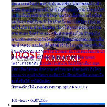
ออเซาะจนใจเบา สงสาร บัวทองเศร้า น้ำตาคลอเบ้า เฝ้า
อาลัย หนุ่มรูปหล่อหนีไกล หัวใจบัวทองระรวย บัวทองโศก
เพราะเป็นโรครักจาง ชีวิตเคว้งคว้าง เมื่อรักห่างร้างไกล
แม่ก็บอก พ่อก็สั่งจะรักใครสักครั้ง อย่าไปหวังความรวย
พลั้งไปใครจะช่วย ซื้อเปลมาไกว ให้ลูกบัวทอง เวรกรรม
ตามสนอง จึงเศร้าหมอง กลีบบัวทองต้องโรย บัวทองไม่
ตระหนัก เพราะไม่รักโคลนตม บัวทองท้องกลม เพราะลืม
ตมน้ำคลอง หลงลิ้น ที่สิ้นสัตย์ เจ้าจึงไม่ระมัด หลงกลิ่นลิ้น
โชย คำหวาน เขาวาดโรย บัวทองกลีบโรย ต้องร้อนรุม บัว
มาบานก่อนตูม ดุจไฟสุมร้อนรุมอุรา บัวทองผ่ายผอม
เพราะตรอมฤทัย ข้าวปลาไม่สนใจ ร้องไห้ลูกเดียว หยุด
โศก เสียเถิดทอง พักความเศร้าหมอง เถิดทองจ๋า ถึงใคร
เขาจะว่า ลูกเจ้าเกิดมา จะชื่อว่าไง พี่ขอเป็นเพื่อนปลอบใจ
จะตั้งชื่อให้ ว่าไอ้บังเอิญ
บัวทองร้องไห้ - เทพพร เพชรอุบล(KARAOKE)
109 views • 06.07.2569