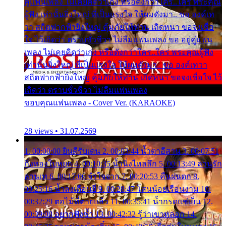
คู่แฟนเพลง ไม่เคยคิดว่าเก่ง หรือดังกว่าใคร..ใคร พระคุณ
ผู้ฟัง เท่านั้นยิ่งใหญ่ ที่เป็นแรงใจ ให้ผมดังมา.. ขอ องค์เท
วา สถิตฟากฟ้ายิ่งใหญ่ คุ้มภัยให้ท่าน เถิดหนา ขอจงเชื่อ
ใจ ไว้เถิดว่า ตราบชั่วชีวา ไม่ลืมแฟนเพลง ขอ อยู่คู่แฟน
เพลง ไม่เคยคิดว่าเก่ง หรือดังกว่าใคร..ใคร พระคุณผู้ฟัง
เท่านั้นยิ่งใหญ่ ที่เป็นแรงใจ ให้ผมดังมา.. ขอ องค์เทวา
สถิตฟากฟ้ายิ่งใหญ่ คุ้มภัยให้ท่าน เถิดหนา ขอจงเชื่อใจ ไว้
เถิดว่า ตราบชั่วชีวา ไม่ลืมแฟนเพลง
ขอบคุณแฟนเพลง - Cover Ver. (KARAOKE)
28 views • 31.07.2569
1. 00:00:00 ยินดีรับเดน 2. 00:03:44 น้ำตาอีสาน 3. 00:07:51
กิ่งทองใบหยก 4. 00:10:35 น้ำนิ่งไหลลึก 5. 00:13:49 ลานรัก
ลานเท 6. 00:17:06 จำใจจาก 7. 00:20:53 คืนฝนตก 8.
00:25:16 น้ำลงเดือนยี่ 9. 00:28:47 โสนน้อยเรือนงาม 10.
00:32:29 ตอไม้ที่ตายแล้ว 11. 00:35:41 น้ำกรดแช่เย็น 12.
00:39:08 อยากฟังซ้ำ 13. 00:42:32 รู้ว่าเขาหลอก 14.