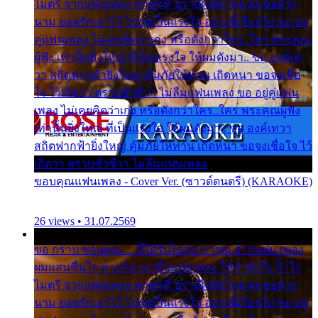
ไมตรี จากแฟนเพลง ทุกทุกที่ ปราณีหลั่งไหล ผมขอฝาก
นาม ยอดรักเอาไว้ โปรดเป็นแรงใจ อย่างนี้เรื่อยไป ขอ อยู่
คู่แฟนเพลง ไม่เคยคิดว่าเก่ง หรือดังกว่าใคร..ใคร พระคุณ
ผู้ฟัง เท่านั้นยิ่งใหญ่ ที่เป็นแรงใจ ให้ผมดังมา.. ขอ องค์เท
วา สถิตฟากฟ้ายิ่งใหญ่ คุ้มภัยให้ท่าน เถิดหนา ขอจงเชื่อ
ใจ ไว้เถิดว่า ตราบชั่วชีวา ไม่ลืมแฟนเพลง ขอ อยู่คู่แฟน
เพลง ไม่เคยคิดว่าเก่ง หรือดังกว่าใคร..ใคร พระคุณผู้ฟัง
เท่านั้นยิ่งใหญ่ ที่เป็นแรงใจ ให้ผมดังมา.. ขอ องค์เทวา
สถิตฟากฟ้ายิ่งใหญ่ คุ้มภัยให้ท่าน เถิดหนา ขอจงเชื่อใจ ไว้
เถิดว่า ตราบชั่วชีวา ไม่ลืมแฟนเพลง
ขอบคุณแฟนเพลง - Cover Ver. (ซาวด์ดนตรี) (KARAOKE)
26 views • 31.07.2569
ขอ กราบ ขอบคุณ.... ที่ได้รับไออุ่น การุณ จากแฟน เพลง
ผมแสนชื่นใจ หายวังเวง เมื่อแฟนเพลง ให้กำลังใจ น้ำใจ
ไมตรี จากแฟนเพลง ทุกทุกที่ ปราณีหลั่งไหล ผมขอฝาก
นาม ยอดรักเอาไว้ โปรดเป็นแรงใจ อย่างนี้เรื่อยไป ขอ อยู่