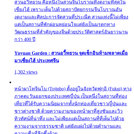
สวนอวี้หยวน คือหนึ่งในสวนจีนโบราณที่งดงามที่สุดใน
เซี่ยงไฮ้ เพราะเต็มไปด้วยสถาปัตยกรรมจีนโบราณอัน
งดงามและศิลปะการจัดสวนที่ประณีต สวนแห่งนี้ไม่เพียง
แต่เป็นสถานที่พักผ่อนหย่อนใจแต่ยังเป็นมรดกทาง
วัฒนธรรมที่สำคัญของจีนด้วยประวัติศาสตร์อันยาวนาน
กว่า 400 ปี
Yuyuan Garden : สวนอวี้หยวน จุดเช็กอินห้ามพลาดเมื่อ
มาเซี่ยงไฮ้ ประเทศจีน
1,302 views
หน้าผาโทจินโบ (Tojinbo) ตั้งอยู่ในจังหวัดฟุกุอิ (Fukui) ทาง
ภาคตะวันออกของประเทศญี่ปุ่น เป็นหนึ่งในสถานที่ท่อง
เที่ยวที่ได้รับความนิยมจากทั้งนักท่องเที่ยวชาวญี่ปุ่นและ
ชาวต่างชาติ ด้วยความงามของหน้าผาที่สูงชันและวิว
ทิวทัศน์ที่น่าทึ่ง และไม่เพียงแต่เป็นสถานที่ที่เต็มไปด้วย
ความงามจากธรรมชาติ แต่ยังแฝงไปด้วยตำนานและ
ความเชื่อที่ลึกซึ้งด้วย