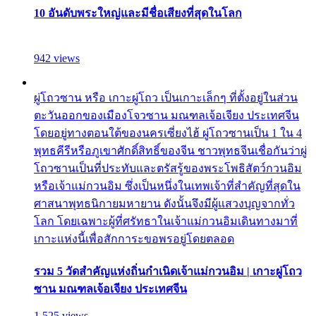
10 อันดับพระใหญ่และมีชื่อเสียงที่สุดในโลก
942 views
ผู่โถวซาน หรือ เกาะผู่โถว เป็นเกาะเล็กๆ ที่ตั้งอยู่ในส่วน
ตะวันออกของเมืองโจวซาน มณฑลเจ้อเจียง ประเทศจีน
โดยอยู่ทางตอนใต้ของนครเซี่ยงไฮ้ ผู่โถวซานเป็น 1 ใน 4
พุทธคีรีหรือภูเขาศักดิ์สิทธิ์ของจีน ชาวพุทธจีนเชื่อกันว่าผู่
โถวซานเป็นที่ประทับและตรัสรู้ของพระโพธิสัตว์กวนอิม
หรือเจ้าแม่กวนอิม ซึ่งเป็นหนึ่งในเทพเจ้าที่สำคัญที่สุดใน
ศาสนาพุทธนิกายมหายาน ดังนั้นจึงมีผู้แสวงบุญจากทั่ว
โลก โดยเฉพาะผู้ที่ศรัทธาในเจ้าแม่กวนอิมเดินทางมาที่
เกาะแห่งนี้เพื่อสักการะขอพรอยู่โดยตลอด
รวม 5 วัดสำคัญแห่งถิ่นกำเนิดเจ้าแม่กวนอิม | เกาะผู่โถว
ซาน มณฑลเจ้อเจียง ประเทศจีน
1,525 views