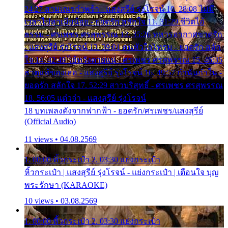
24:27 สามเณรกำพร้า - แสงสุรีย์ รุ่งโรจน์ 10. 28:08 ไม่มี
เวลาไปหาเมียน้อย - ยอดรัก สลักใจ 11. 31:29 ชีวิตไอ้
ธรรม - ศรเพชร ศรสุพรรณ 12. 35:26 ทหารอากาศขาดรัก
- แสงสุรีย์ รุ่งโรจน์ 13. 39:01 คนหัวใจโทรม - ยอดรัก สลัก
ใจ 14. 42:49 ไอ้หวังตายแน่ - ศรเพชร ศรสุพรรณ 15. 46:35
ธาตุแท้ของเธอ - แสงสุรีย์ รุ่งโรจน์ 16. 49:57 กำนันกำใน -
ยอดรัก สลักใจ 17. 52:29 สาวบริสุทธิ์ - ศรเพชร ศรสุพรรณ
18. 56:05 แต๋วจ๋า - แสงสุรีย์ รุ่งโรจน์
18 บทเพลงดังจากฟากฟ้า - ยอดรัก/ศรเพชร/แสงสุรีย์
(Official Audio)
11 views • 04.08.2569
1. 00:00 หิ้วกระเป๋า 2. 03:30 แย่งกระเป๋า
หิ้วกระเป๋า | แสงสุรีย์ รุ่งโรจน์ - แย่งกระเป๋า | เตือนใจ บุญ
พระรักษา (KARAOKE)
10 views • 03.08.2569
1. 00:00 หิ้วกระเป๋า 2. 03:30 แย่งกระเป๋า