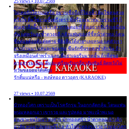
25 views • 10.07.2569
ไม่เคยรักใครแน่หรือ อยากเชื่อถือก็ไม่กล้า ติ๋มใช่คนสวย
ตรึงใจ ติ๋มใช่งามซึ้งตรึงตรา พี่หรือจะมาหมายร่วมชีวี ก็
คนเขาลืออื้อฉาว ว่าสาวๆรุมตอมพี่ ติ๋มอยากรับรักเหมือน
กัน แต่หวั่นจะช้ำดวงฤดี กลัวแฟนของพี่ชี้หน้าด่าทอ ก็คน
ชื่อต๋อยต้อยตุ้มตุ๋ยต่าย พี่ยังลืมได้ง่ายๆเลยหนอ แค่ตัวเรา
สาวบ้านนา แสนจะซอมซ่อ ขืนรักขืนรอคงช้ำสักวัน ถ้า
จริงเหมือนคำพร่ำเฉลย พี่อย่าเฉยรีบมาหมั้น ถ้าพี่สู่ขอ
ตามธรรมเนียม ติ๋มจะเตรียมรับเกลียวสัมพันธ์ ผิดหวังไม่
หวั่นขอยอมได้เคียง
รักติ๋มแน่หรือ - หงษ์ทอง ดาวอุดร (KARAOKE)
27 views • 10.07.2569
บัวทองโศก เพราะเป็นโรครักรุม ในอกกลัดกลุ้ม โดนแฟน
หนุ่มหลอกเอา เขารวย และรูปหล่อ มาพะเน้าพะนอ
ออเซาะจนใจเบา สงสาร บัวทองเศร้า น้ำตาคลอเบ้า เฝ้า
อาลัย หนุ่มรูปหล่อหนีไกล หัวใจบัวทองระรวย บัวทองโศก