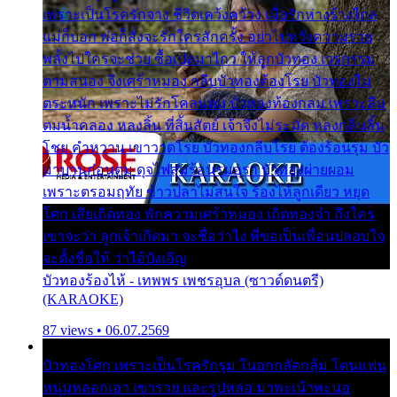
เพราะเป็นโรครักจาง ชีวิตเคว้งคว้าง เมื่อรักห่างร้างไกล
แม่ก็บอก พ่อก็สั่งจะรักใครสักครั้ง อย่าไปหวังความรวย
พลั้งไปใครจะช่วย ซื้อเปลมาไกว ให้ลูกบัวทอง เวรกรรม
ตามสนอง จึงเศร้าหมอง กลีบบัวทองต้องโรย บัวทองไม่
ตระหนัก เพราะไม่รักโคลนตม บัวทองท้องกลม เพราะลืม
ตมน้ำคลอง หลงลิ้น ที่สิ้นสัตย์ เจ้าจึงไม่ระมัด หลงกลิ่นลิ้น
โชย คำหวาน เขาวาดโรย บัวทองกลีบโรย ต้องร้อนรุม บัว
มาบานก่อนตูม ดุจไฟสุมร้อนรุมอุรา บัวทองผ่ายผอม
เพราะตรอมฤทัย ข้าวปลาไม่สนใจ ร้องไห้ลูกเดียว หยุด
โศก เสียเถิดทอง พักความเศร้าหมอง เถิดทองจ๋า ถึงใคร
เขาจะว่า ลูกเจ้าเกิดมา จะชื่อว่าไง พี่ขอเป็นเพื่อนปลอบใจ
จะตั้งชื่อให้ ว่าไอ้บังเอิญ
บัวทองร้องไห้ - เทพพร เพชรอุบล (ซาวด์ดนตรี)
(KARAOKE)
87 views • 06.07.2569
บัวทองโศก เพราะเป็นโรครักรุม ในอกกลัดกลุ้ม โดนแฟน
หนุ่มหลอกเอา เขารวย และรูปหล่อ มาพะเน้าพะนอ