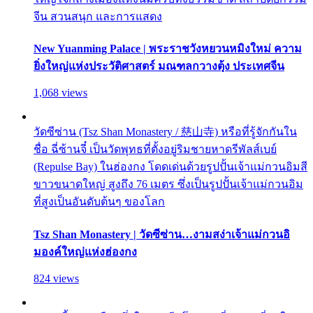
จีน สวนสนุก และการแสดง
New Yuanming Palace | พระราชวังหยวนหมิงใหม่ ความ
ยิ่งใหญ่แห่งประวัติศาสตร์ มณฑลกวางตุ้ง ประเทศจีน
1,068 views
วัดซีซ่าน (Tsz Shan Monastery / 慈山寺) หรือที่รู้จักกันใน
ชื่อ ฉี่ซ้านจี๋ เป็นวัดพุทธที่ตั้งอยู่ริมชายหาดรีพัลส์เบย์
(Repulse Bay) ในฮ่องกง โดดเด่นด้วยรูปปั้นเจ้าแม่กวนอิมสี
ขาวขนาดใหญ่ สูงถึง 76 เมตร ซึ่งเป็นรูปปั้นเจ้าแม่กวนอิม
ที่สูงเป็นอันดับต้นๆ ของโลก
Tsz Shan Monastery | วัดซีซ่าน…งามสง่าเจ้าแม่กวนอิ
มองค์ใหญ่แห่งฮ่องกง
824 views