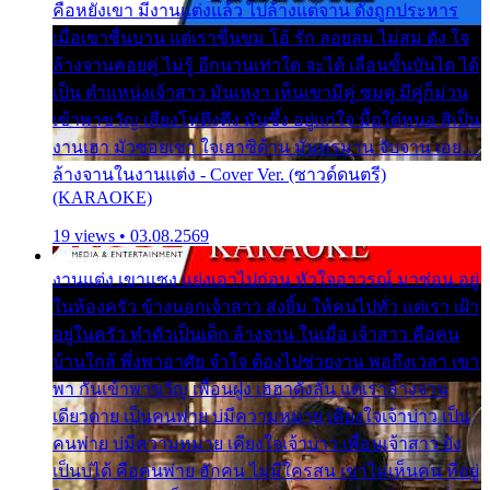
คือหยังเขา มีงานแต่งแล้ว ไปล้างแต่จาน ดั่งถูกประหาร
เมื่อเขาชื่นบาน แต่เราขื่นขม โอ้ รัก ลอยลม ไม่สม ดัง ใจ
ล้างจานคอยคู่ ไม่รู้ อีกนานเท่าใด จะได้ เลื่อนขั้นบันได ได้
เป็น ตำแหน่งเจ้าสาว มันเหงา เห็นเขามีคู่ ซมดู มีคู่ก็ม่วน
เข้าพาขวัญ เสียงโห่ตึงตึง มันซึ้ง อยู่แก่ใจ มื้อใด๋หนอ สิเป็น
งานเฮา มัวซอยเขา ใจเฮาซิด้าน มันทรมาน จับจาน เอย…
ล้างจานในงานแต่ง - Cover Ver. (ซาวด์ดนตรี)
(KARAOKE)
19 views • 03.08.2569
งานแต่ง เขาแซง แย่งเอาไปก่อน หัวใจอาวรณ์ มาซ่อน อยู่
ในห้องครัว ข้างนอกเจ้าสาว ส่งยิ้ม ให้คนไปทั่ว แต่เรา เฝ้า
อยู่ในครัว ทำตัวเป็นเด็ก ล้างจาน ในเมื่อ เจ้าสาว คือคน
บ้านใกล้ พึ่งพาอาศัย จำใจ ต้องไปช่วยงาน พอถึงเวลา เขา
พา กันเข้าพาขวัญ เพื่อนฝูง เฮฮาดังลั่น แต่เราล้างจาน
เดียวดาย เป็นคนพ่าย บ่มีความหมาย เคียงใจเจ้าบ่าว เป็น
คนพ่าย บ่มีความหมาย เคียงใจเจ้าบ่าว เพื่อนเจ้าสาว ยัง
เป็นบ่ได้ คือคนพ่าย ฮักคน ไม่มีใครสน เขาไม่เห็นคน ที่อยู่