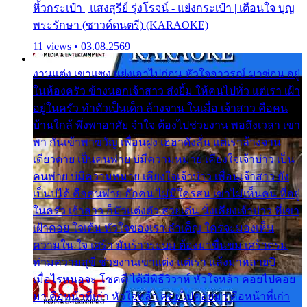
หิ้วกระเป๋า | แสงสุรีย์ รุ่งโรจน์ - แย่งกระเป๋า | เตือนใจ บุญ
พระรักษา (ซาวด์ดนตรี) (KARAOKE)
11 views • 03.08.2569
งานแต่ง เขาแซง แย่งเอาไปก่อน หัวใจอาวรณ์ มาซ่อน อยู่
ในห้องครัว ข้างนอกเจ้าสาว ส่งยิ้ม ให้คนไปทั่ว แต่เรา เฝ้า
อยู่ในครัว ทำตัวเป็นเด็ก ล้างจาน ในเมื่อ เจ้าสาว คือคน
บ้านใกล้ พึ่งพาอาศัย จำใจ ต้องไปช่วยงาน พอถึงเวลา เขา
พา กันเข้าพาขวัญ เพื่อนฝูง เฮฮาดังลั่น แต่เราล้างจาน
เดียวดาย เป็นคนพ่าย บ่มีความหมาย เคียงใจเจ้าบ่าว เป็น
คนพ่าย บ่มีความหมาย เคียงใจเจ้าบ่าว เพื่อนเจ้าสาว ยัง
เป็นบ่ได้ คือคนพ่าย ฮักคน ไม่มีใครสน เขาไม่เห็นคน ที่อยู่
ในครัว เจ้าสาว ก็มัวแต่งตัว สวยเด่น นั่งเคียงเจ้าบ่าว ที่เขา
เฝ้าคอย ใจเต้น หัวใจของเรา ลำเค็ญ ใครจะมองเห็น
ความใน ใจ เศร้า มันร้าวระบม ต้องมาขื่นขม เศร้าตรม
ท่ามความสุขี ช่วยงานเขาแต่ง แต่เรา แล้งมาหลายปี
เมื่อไรหนอจะ โชคดี ได้มีพิธีวิวาห์ หัวใจหล้า คอยไปคอย
มา คือหน้าที่เก่า หัวใจหล้า คอยไปคอยมา คือหน้าที่เก่า