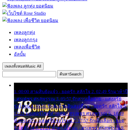
เพลงลูกทุ่ง
เพลงลูกกรุง
เพลงเพื่อชีวิต
อัลบั้ม
เพลงทั้งหมด
Music All
ค้นหา
Search
1. 00:00 สามสิบยังแจ๋ว - ยอดรัก สลักใจ 2. 02:49 รักมาห้าปี
- ศรเพชร ศรสุพรรณ 3. 05:57 รักสาวเสื้อลาย - แสงสุรีย์
รุ่งโรจน์ 4. 09:51 รักสะท้านดินสะเทือน - ยอดรัก สลักใจ 5.
12:23 มอเตอร์ไซค์ทำหล่น - ศรเพชร ศรสุพรรณ 6. 14:49
หิ้วกระเป๋า - แสงสุรีย์ รุ่งโรจน์ 7. 17:57 รักเผื่อเลือก - ยอด
รัก สลักใจ 8. 21:21 น้ำตาไอ้หนุ่ม - ศรเพชร ศรสุพรรณ 9.