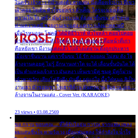
ในครัว เจ้าสาว ก็มัวแต่งตัว สวยเด่น นั่งเคียงเจ้าบ่าว ที่เขา
เฝ้าคอย ใจเต้น หัวใจของเรา ลำเค็ญ ใครจะมองเห็น
ความใน ใจ เศร้า มันร้าวระบม ต้องมาขื่นขม เศร้าตรม
ท่ามความสุขี ช่วยงานเขาแต่ง แต่เรา แล้งมาหลายปี
เมื่อไรหนอจะ โชคดี ได้มีพิธีวิวาห์ หัวใจหล้า คอยไปคอย
มา คือหน้าที่เก่า หัวใจหล้า คอยไปคอยมา คือหน้าที่เก่า
คือหยังเขา มีงานแต่งแล้ว ไปล้างแต่จาน ดั่งถูกประหาร
เมื่อเขาชื่นบาน แต่เราขื่นขม โอ้ รัก ลอยลม ไม่สม ดัง ใจ
ล้างจานคอยคู่ ไม่รู้ อีกนานเท่าใด จะได้ เลื่อนขั้นบันได ได้
เป็น ตำแหน่งเจ้าสาว มันเหงา เห็นเขามีคู่ ซมดู มีคู่ก็ม่วน
เข้าพาขวัญ เสียงโห่ตึงตึง มันซึ้ง อยู่แก่ใจ มื้อใด๋หนอ สิเป็น
งานเฮา มัวซอยเขา ใจเฮาซิด้าน มันทรมาน จับจาน เอย…
ล้างจานในงานแต่ง - Cover Ver. (KARAOKE)
23 views • 03.08.2569
ขอ กราบ ขอบคุณ.... ที่ได้รับไออุ่น การุณ จากแฟน เพลง
ผมแสนชื่นใจ หายวังเวง เมื่อแฟนเพลง ให้กำลังใจ น้ำใจ