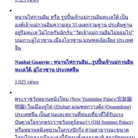
หนานไห่กวนอิม หรือ รูปปั้นเจ้าแม่กวนอิมทะเลใต้ เป็น
องค์เจ้าแม่กวนอิมความสูง 33 เมตรรวมฐาน ประดิษฐาน
อยู่ริมทะเล ไม่ไกลกันนักกับ “วัดเจ้าแม่กวนอิมไม่ยอมไป”
บนเกาะผู่โถวซาน เมืองโจวซาน มณฑลเจ้อเจียง ประเทศ
จีน
Nanhai Guanyin : หนานไห่กวนอิม...รูปปั้นเจ้าแม่กวนอิม
ทะเลใต้, ผู่โถวซาน ประเทศจีน
1,025 views
พระราชวังหยวนหมิงใหม่ (New Yuanming Palace/宮新園
明園) ในเมืองจูไห่ (Zhuhai) มณฑลกวางตุ้ง (Quangdong)
ประเทศจีน เป็นสวนและสถานที่ท่องเที่ยวที่ได้รับแรง
บันดาลใจจากพระราชวังฤดูร้อนเก่า (Old Summer Palace)
หรือหยวนหมิงหยวนในกรุงปักกิ่ง สวนสาธารณะขนาด
ใหญ่ใจกลางเมืองแห่งนี้มีครบทั้งธรรมชาติ สถาปัตยกรรม