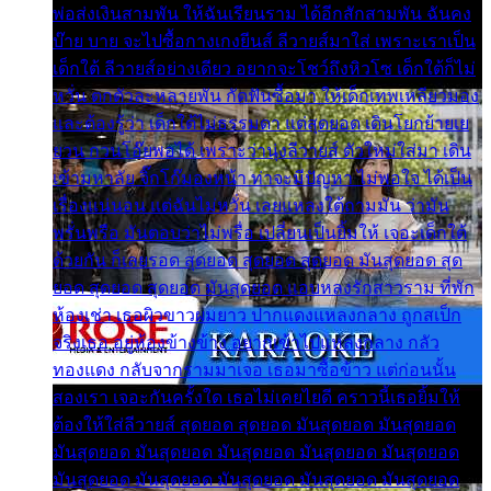
พ่อส่งเงินสามพัน ให้ฉันเรียนราม ได้อีกสักสามพัน ฉันคง
บ๊าย บาย จะไปซื้อกางเกงยีนส์ ลีวายส์มาใส่ เพราะเราเป็น
เด็กใต้ ลีวายส์อย่างเดียว อยากจะโชว์ถึงหิวโซ เด็กใต้ก็ไม่
หวั่น ตกตัวละหลายพัน กัดฟันซื้อมา ให้เด็กเทพเหลียวมอง
และต้องรู้ว่า เด็กใต้ไม่ธรรมดา แต่สุดยอด เดินโยกย้ายเย
ยวน กวนโอ๊ยพอได้ เพราะว่านุ่งลีวายส์ ตัวใหม่ใส่มา เดิน
เข้ามหาลัย จิ๊กโก๊มองหน้า ท่าจะมีปัญหา ไม่พอใจ ได้เป็น
เรื่องแน่นอน แต่ฉันไม่หวั่น เลยแหลงใต้ถามมัน ว่ามัน
พรั่นพรือ มันตอบว่าไม่พรื่อ เปลี่ยนเป็นยิ้มให้ เจอะเด็กใต้
ด้วยกัน ก็เลยรอด สุดยอด สุดยอด สุดยอด มันสุดยอด สุด
ยอด สุดยอด สุดยอด มันสุดยอด แอบหลงรักสาวราม ที่พัก
ห้องเช่า เธอผิวขาวผมยาว ปากแดงแหลงกลาง ถูกสเป็ก
จริงเธอ อยู่ห้องข้างข้าง อยากเข้าไปแหลงกลาง กลัว
ทองแดง กลับจากรามมาเจอ เธอมาซื้อข้าว แต่ก่อนนั้น
สองเรา เจอะกันครั้งใด เธอไม่เคยไยดี คราวนี้เธอยิ้มให้
ต้องให้ใส่ลีวายส์ สุดยอด สุดยอด มันสุดยอด มันสุดยอด
มันสุดยอด มันสุดยอด มันสุดยอด มันสุดยอด มันสุดยอด
มันสุดยอด มันสุดยอด มันสุดยอด มันสุดยอด มันสุดยอด