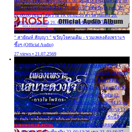
00:45:25 รอหน่อยน้องติ๋ม 15. 00:48:56 เรือล่มในหนอง 16.
00:51:43 บัตรเชิญสีเลือด 17. 00:56:07 อดีตรักโรงทอ 18.
01:00:00 เขมรไล่ควาย 19. 01:02:55 สาวสวนแตง 20.
01:05:51 แอบมอง 21. 01:09:27 พบรักปากน้ำโพ 22.
01:13:06 สายัณห์เมา
" สายัณห์ สัญญา " ขวัญใจคนเดิม - รวมเพลงดังเพราะๆ
ซึ้งๆ (Official Audio)
27 views • 21.07.2569
1. 00:00:00 ทำไมทำฉันได้ 2. 00:03:20 นางฟ้าสลัม 3.
00:06:50 คน 4. 00:10:36 บุญเหลือเกิน 5. 00:13:58 ฝนหยาด
สุดท้าย 6. 00:17:30 ยาใจยาจก 7. 00:20:30 คิดดูให้ดี 8.
00:24:21 ลบรอยแผลรัก 9. 00:27:35 เหมือนใจโดนกรีด 10.
00:30:54 ขบวนการเปาเปียว 11. 00:34:05 คำรำพัน 12.
00:37:20 ปาหนัน 13. 00:40:37 ใจเจ้ากรรม 14. 00:44:15 จูบ
ฉันแล้วจงตายเสีย 15. 00:47:24 ขอสูมาเต๊อะ 16. 00:51:11
คนใจมาร 17. 00:54:50 คืนทรมาน 18. 00:58:25 รักนี้สีดำ
19. 01:01:44 ส่วนเกิน 20. 01:05:42 หยาดน้ำฝนหยดน้ำตา
21. 01:09:13 เหลือเพียงฝัน 22. 01:13:26 เขา 23. 01:16:37