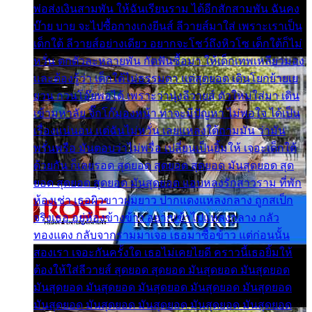
พ่อส่งเงินสามพัน ให้ฉันเรียนราม ได้อีกสักสามพัน ฉันคง
บ๊าย บาย จะไปซื้อกางเกงยีนส์ ลีวายส์มาใส่ เพราะเราเป็น
เด็กใต้ ลีวายส์อย่างเดียว อยากจะโชว์ถึงหิวโซ เด็กใต้ก็ไม่
หวั่น ตกตัวละหลายพัน กัดฟันซื้อมา ให้เด็กเทพเหลียวมอง
และต้องรู้ว่า เด็กใต้ไม่ธรรมดา แต่สุดยอด เดินโยกย้ายเย
ยวน กวนโอ๊ยพอได้ เพราะว่านุ่งลีวายส์ ตัวใหม่ใส่มา เดิน
เข้ามหาลัย จิ๊กโก๊มองหน้า ท่าจะมีปัญหา ไม่พอใจ ได้เป็น
เรื่องแน่นอน แต่ฉันไม่หวั่น เลยแหลงใต้ถามมัน ว่ามัน
พรั่นพรือ มันตอบว่าไม่พรื่อ เปลี่ยนเป็นยิ้มให้ เจอะเด็กใต้
ด้วยกัน ก็เลยรอด สุดยอด สุดยอด สุดยอด มันสุดยอด สุด
ยอด สุดยอด สุดยอด มันสุดยอด แอบหลงรักสาวราม ที่พัก
ห้องเช่า เธอผิวขาวผมยาว ปากแดงแหลงกลาง ถูกสเป็ก
จริงเธอ อยู่ห้องข้างข้าง อยากเข้าไปแหลงกลาง กลัว
ทองแดง กลับจากรามมาเจอ เธอมาซื้อข้าว แต่ก่อนนั้น
สองเรา เจอะกันครั้งใด เธอไม่เคยไยดี คราวนี้เธอยิ้มให้
ต้องให้ใส่ลีวายส์ สุดยอด สุดยอด มันสุดยอด มันสุดยอด
มันสุดยอด มันสุดยอด มันสุดยอด มันสุดยอด มันสุดยอด
มันสุดยอด มันสุดยอด มันสุดยอด มันสุดยอด มันสุดยอด