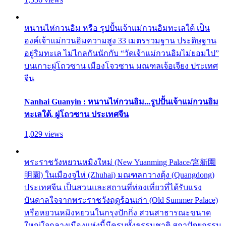
หนานไห่กวนอิม หรือ รูปปั้นเจ้าแม่กวนอิมทะเลใต้ เป็น
องค์เจ้าแม่กวนอิมความสูง 33 เมตรรวมฐาน ประดิษฐาน
อยู่ริมทะเล ไม่ไกลกันนักกับ “วัดเจ้าแม่กวนอิมไม่ยอมไป”
บนเกาะผู่โถวซาน เมืองโจวซาน มณฑลเจ้อเจียง ประเทศ
จีน
Nanhai Guanyin : หนานไห่กวนอิม...รูปปั้นเจ้าแม่กวนอิม
ทะเลใต้, ผู่โถวซาน ประเทศจีน
1,029 views
พระราชวังหยวนหมิงใหม่ (New Yuanming Palace/宮新園
明園) ในเมืองจูไห่ (Zhuhai) มณฑลกวางตุ้ง (Quangdong)
ประเทศจีน เป็นสวนและสถานที่ท่องเที่ยวที่ได้รับแรง
บันดาลใจจากพระราชวังฤดูร้อนเก่า (Old Summer Palace)
หรือหยวนหมิงหยวนในกรุงปักกิ่ง สวนสาธารณะขนาด
ใหญ่ใจกลางเมืองแห่งนี้มีครบทั้งธรรมชาติ สถาปัตยกรรม