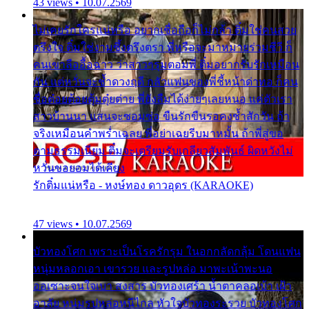
43 views • 10.07.2569
ไม่เคยรักใครแน่หรือ อยากเชื่อถือก็ไม่กล้า ติ๋มใช่คนสวย
ตรึงใจ ติ๋มใช่งามซึ้งตรึงตรา พี่หรือจะมาหมายร่วมชีวี ก็
คนเขาลืออื้อฉาว ว่าสาวๆรุมตอมพี่ ติ๋มอยากรับรักเหมือน
กัน แต่หวั่นจะช้ำดวงฤดี กลัวแฟนของพี่ชี้หน้าด่าทอ ก็คน
ชื่อต๋อยต้อยตุ้มตุ๋ยต่าย พี่ยังลืมได้ง่ายๆเลยหนอ แค่ตัวเรา
สาวบ้านนา แสนจะซอมซ่อ ขืนรักขืนรอคงช้ำสักวัน ถ้า
จริงเหมือนคำพร่ำเฉลย พี่อย่าเฉยรีบมาหมั้น ถ้าพี่สู่ขอ
ตามธรรมเนียม ติ๋มจะเตรียมรับเกลียวสัมพันธ์ ผิดหวังไม่
หวั่นขอยอมได้เคียง
รักติ๋มแน่หรือ - หงษ์ทอง ดาวอุดร (KARAOKE)
47 views • 10.07.2569
บัวทองโศก เพราะเป็นโรครักรุม ในอกกลัดกลุ้ม โดนแฟน
หนุ่มหลอกเอา เขารวย และรูปหล่อ มาพะเน้าพะนอ
ออเซาะจนใจเบา สงสาร บัวทองเศร้า น้ำตาคลอเบ้า เฝ้า
อาลัย หนุ่มรูปหล่อหนีไกล หัวใจบัวทองระรวย บัวทองโศก