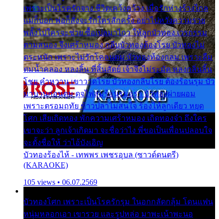
เพราะเป็นโรครักจาง ชีวิตเคว้งคว้าง เมื่อรักห่างร้างไกล
แม่ก็บอก พ่อก็สั่งจะรักใครสักครั้ง อย่าไปหวังความรวย
พลั้งไปใครจะช่วย ซื้อเปลมาไกว ให้ลูกบัวทอง เวรกรรม
ตามสนอง จึงเศร้าหมอง กลีบบัวทองต้องโรย บัวทองไม่
ตระหนัก เพราะไม่รักโคลนตม บัวทองท้องกลม เพราะลืม
ตมน้ำคลอง หลงลิ้น ที่สิ้นสัตย์ เจ้าจึงไม่ระมัด หลงกลิ่นลิ้น
โชย คำหวาน เขาวาดโรย บัวทองกลีบโรย ต้องร้อนรุม บัว
มาบานก่อนตูม ดุจไฟสุมร้อนรุมอุรา บัวทองผ่ายผอม
เพราะตรอมฤทัย ข้าวปลาไม่สนใจ ร้องไห้ลูกเดียว หยุด
โศก เสียเถิดทอง พักความเศร้าหมอง เถิดทองจ๋า ถึงใคร
เขาจะว่า ลูกเจ้าเกิดมา จะชื่อว่าไง พี่ขอเป็นเพื่อนปลอบใจ
จะตั้งชื่อให้ ว่าไอ้บังเอิญ
บัวทองร้องไห้ - เทพพร เพชรอุบล (ซาวด์ดนตรี)
(KARAOKE)
105 views • 06.07.2569
บัวทองโศก เพราะเป็นโรครักรุม ในอกกลัดกลุ้ม โดนแฟน
หนุ่มหลอกเอา เขารวย และรูปหล่อ มาพะเน้าพะนอ