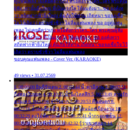
คู่แฟนเพลง ไม่เคยคิดว่าเก่ง หรือดังกว่าใคร..ใคร พระคุณ
ผู้ฟัง เท่านั้นยิ่งใหญ่ ที่เป็นแรงใจ ให้ผมดังมา.. ขอ องค์เท
วา สถิตฟากฟ้ายิ่งใหญ่ คุ้มภัยให้ท่าน เถิดหนา ขอจงเชื่อ
ใจ ไว้เถิดว่า ตราบชั่วชีวา ไม่ลืมแฟนเพลง ขอ อยู่คู่แฟน
เพลง ไม่เคยคิดว่าเก่ง หรือดังกว่าใคร..ใคร พระคุณผู้ฟัง
เท่านั้นยิ่งใหญ่ ที่เป็นแรงใจ ให้ผมดังมา.. ขอ องค์เทวา
สถิตฟากฟ้ายิ่งใหญ่ คุ้มภัยให้ท่าน เถิดหนา ขอจงเชื่อใจ ไว้
เถิดว่า ตราบชั่วชีวา ไม่ลืมแฟนเพลง
ขอบคุณแฟนเพลง - Cover Ver. (KARAOKE)
49 views • 31.07.2569
1. 00:00:00 ยินดีรับเดน 2. 00:03:44 น้ำตาอีสาน 3. 00:07:51
กิ่งทองใบหยก 4. 00:10:35 น้ำนิ่งไหลลึก 5. 00:13:49 ลานรัก
ลานเท 6. 00:17:06 จำใจจาก 7. 00:20:53 คืนฝนตก 8.
00:25:16 น้ำลงเดือนยี่ 9. 00:28:47 โสนน้อยเรือนงาม 10.
00:32:29 ตอไม้ที่ตายแล้ว 11. 00:35:41 น้ำกรดแช่เย็น 12.
00:39:08 อยากฟังซ้ำ 13. 00:42:32 รู้ว่าเขาหลอก 14.