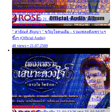
00:45:25 รอหน่อยน้องติ๋ม 15. 00:48:56 เรือล่มในหนอง 16.
00:51:43 บัตรเชิญสีเลือด 17. 00:56:07 อดีตรักโรงทอ 18.
01:00:00 เขมรไล่ควาย 19. 01:02:55 สาวสวนแตง 20.
01:05:51 แอบมอง 21. 01:09:27 พบรักปากน้ำโพ 22.
01:13:06 สายัณห์เมา
" สายัณห์ สัญญา " ขวัญใจคนเดิม - รวมเพลงดังเพราะๆ
ซึ้งๆ (Official Audio)
48 views • 21.07.2569
1. 00:00:00 ทำไมทำฉันได้ 2. 00:03:20 นางฟ้าสลัม 3.
00:06:50 คน 4. 00:10:36 บุญเหลือเกิน 5. 00:13:58 ฝนหยาด
สุดท้าย 6. 00:17:30 ยาใจยาจก 7. 00:20:30 คิดดูให้ดี 8.
00:24:21 ลบรอยแผลรัก 9. 00:27:35 เหมือนใจโดนกรีด 10.
00:30:54 ขบวนการเปาเปียว 11. 00:34:05 คำรำพัน 12.
00:37:20 ปาหนัน 13. 00:40:37 ใจเจ้ากรรม 14. 00:44:15 จูบ
ฉันแล้วจงตายเสีย 15. 00:47:24 ขอสูมาเต๊อะ 16. 00:51:11
คนใจมาร 17. 00:54:50 คืนทรมาน 18. 00:58:25 รักนี้สีดำ
19. 01:01:44 ส่วนเกิน 20. 01:05:42 หยาดน้ำฝนหยดน้ำตา
21. 01:09:13 เหลือเพียงฝัน 22. 01:13:26 เขา 23. 01:16:37