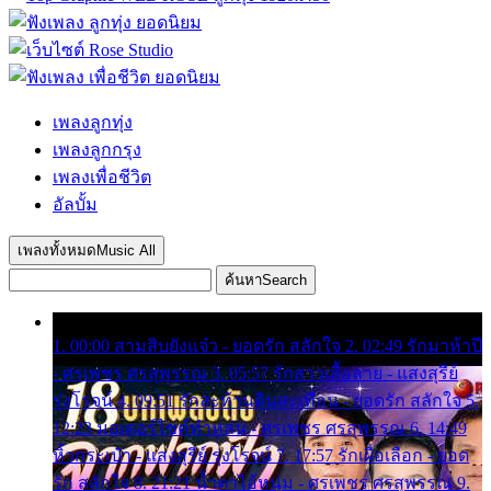
เพลงลูกทุ่ง
เพลงลูกกรุง
เพลงเพื่อชีวิต
อัลบั้ม
เพลงทั้งหมด
Music All
ค้นหา
Search
1. 00:00 สามสิบยังแจ๋ว - ยอดรัก สลักใจ 2. 02:49 รักมาห้าปี
- ศรเพชร ศรสุพรรณ 3. 05:57 รักสาวเสื้อลาย - แสงสุรีย์
รุ่งโรจน์ 4. 09:51 รักสะท้านดินสะเทือน - ยอดรัก สลักใจ 5.
12:23 มอเตอร์ไซค์ทำหล่น - ศรเพชร ศรสุพรรณ 6. 14:49
หิ้วกระเป๋า - แสงสุรีย์ รุ่งโรจน์ 7. 17:57 รักเผื่อเลือก - ยอด
รัก สลักใจ 8. 21:21 น้ำตาไอ้หนุ่ม - ศรเพชร ศรสุพรรณ 9.