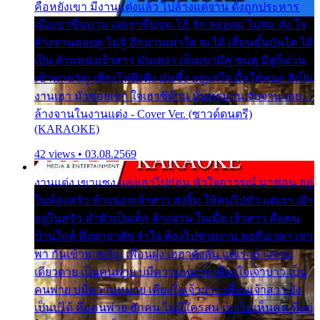
คือหยังเขา มีงานแต่งแล้ว ไปล้างแต่จาน ดั่งถูกประหาร
เมื่อเขาชื่นบาน แต่เราขื่นขม โอ้ รัก ลอยลม ไม่สม ดัง ใจ
ล้างจานคอยคู่ ไม่รู้ อีกนานเท่าใด จะได้ เลื่อนขั้นบันได ได้
เป็น ตำแหน่งเจ้าสาว มันเหงา เห็นเขามีคู่ ซมดู มีคู่ก็ม่วน
เข้าพาขวัญ เสียงโห่ตึงตึง มันซึ้ง อยู่แก่ใจ มื้อใด๋หนอ สิเป็น
งานเฮา มัวซอยเขา ใจเฮาซิด้าน มันทรมาน จับจาน เอย…
ล้างจานในงานแต่ง - Cover Ver. (ซาวด์ดนตรี)
(KARAOKE)
42 views • 03.08.2569
งานแต่ง เขาแซง แย่งเอาไปก่อน หัวใจอาวรณ์ มาซ่อน อยู่
ในห้องครัว ข้างนอกเจ้าสาว ส่งยิ้ม ให้คนไปทั่ว แต่เรา เฝ้า
อยู่ในครัว ทำตัวเป็นเด็ก ล้างจาน ในเมื่อ เจ้าสาว คือคน
บ้านใกล้ พึ่งพาอาศัย จำใจ ต้องไปช่วยงาน พอถึงเวลา เขา
พา กันเข้าพาขวัญ เพื่อนฝูง เฮฮาดังลั่น แต่เราล้างจาน
เดียวดาย เป็นคนพ่าย บ่มีความหมาย เคียงใจเจ้าบ่าว เป็น
คนพ่าย บ่มีความหมาย เคียงใจเจ้าบ่าว เพื่อนเจ้าสาว ยัง
เป็นบ่ได้ คือคนพ่าย ฮักคน ไม่มีใครสน เขาไม่เห็นคน ที่อยู่