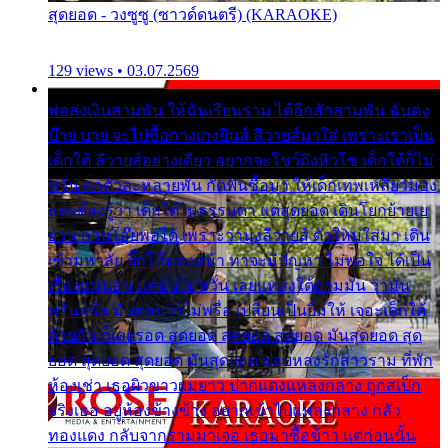
สุดยอด - วงซูซู (ซาวด์ดนตรี) (KARAOKE)
129 views • 03.07.2569
พ่อส่งเงินสามพัน ให้ฉันเรียนราม ได้อีกสักสามพัน ฉันคง
บ๊าย บาย จะไปซื้อกางเกงยีนส์ ลีวายส์มาใส่ เพราะเราเป็น
เด็กใต้ ลีวายส์อย่างเดียว อยากจะโชว์ถึงหิวโซ เด็กใต้ก็ไม่
หวั่น ตกตัวละหลายพัน กัดฟันซื้อมา ให้เด็กเทพเหลียวมอง
และต้องรู้ว่า เด็กใต้ไม่ธรรมดา แต่สุดยอด เดินโยกย้ายเย
ยวน กวนโอ๊ยพอได้ เพราะว่านุ่งลีวายส์ ตัวใหม่ใส่มา เดิน
เข้ามหาลัย จิ๊กโก๊มองหน้า ท่าจะมีปัญหา ไม่พอใจ ได้เป็น
เรื่องแน่นอน แต่ฉันไม่หวั่น เลยแหลงใต้ถามมัน ว่ามัน
พรั่นพรือ มันตอบว่าไม่พรื่อ เปลี่ยนเป็นยิ้มให้ เจอะเด็กใต้
ด้วยกัน ก็เลยรอด สุดยอด สุดยอด สุดยอด มันสุดยอด สุด
ยอด สุดยอด สุดยอด มันสุดยอด แอบหลงรักสาวราม ที่พัก
ห้องเช่า เธอผิวขาวผมยาว ปากแดงแหลงกลาง ถูกสเป็ก
จริงเธอ อยู่ห้องข้างข้าง อยากเข้าไปแหลงกลาง กลัว
ทองแดง กลับจากรามมาเจอ เธอมาซื้อข้าว แต่ก่อนนั้น