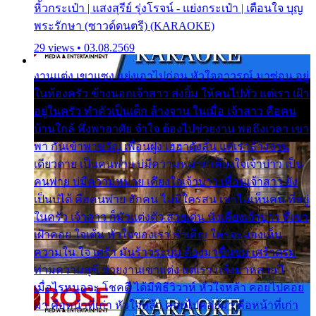
หิ้วกระเป๋า | แสงสุรีย์ รุ่งโรจน์ - แย่งกระเป๋า | เตือนใจ บุญ
พระรักษา (ซาวด์ดนตรี) (KARAOKE)
29 views • 03.08.2569
งานแต่ง เขาแซง แย่งเอาไปก่อน หัวใจอาวรณ์ มาซ่อน อยู่
ในห้องครัว ข้างนอกเจ้าสาว ส่งยิ้ม ให้คนไปทั่ว แต่เรา เฝ้า
อยู่ในครัว ทำตัวเป็นเด็ก ล้างจาน ในเมื่อ เจ้าสาว คือคน
บ้านใกล้ พึ่งพาอาศัย จำใจ ต้องไปช่วยงาน พอถึงเวลา เขา
พา กันเข้าพาขวัญ เพื่อนฝูง เฮฮาดังลั่น แต่เราล้างจาน
เดียวดาย เป็นคนพ่าย บ่มีความหมาย เคียงใจเจ้าบ่าว เป็น
คนพ่าย บ่มีความหมาย เคียงใจเจ้าบ่าว เพื่อนเจ้าสาว ยัง
เป็นบ่ได้ คือคนพ่าย ฮักคน ไม่มีใครสน เขาไม่เห็นคน ที่อยู่
ในครัว เจ้าสาว ก็มัวแต่งตัว สวยเด่น นั่งเคียงเจ้าบ่าว ที่เขา
เฝ้าคอย ใจเต้น หัวใจของเรา ลำเค็ญ ใครจะมองเห็น
ความใน ใจ เศร้า มันร้าวระบม ต้องมาขื่นขม เศร้าตรม
ท่ามความสุขี ช่วยงานเขาแต่ง แต่เรา แล้งมาหลายปี
เมื่อไรหนอจะ โชคดี ได้มีพิธีวิวาห์ หัวใจหล้า คอยไปคอย
มา คือหน้าที่เก่า หัวใจหล้า คอยไปคอยมา คือหน้าที่เก่า