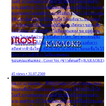
ไมตรี จากแฟนเพลง ทุกทุกที่ ปราณีหลั่งไหล ผมขอฝาก
นาม ยอดรักเอาไว้ โปรดเป็นแรงใจ อย่างนี้เรื่อยไป ขอ อยู่
คู่แฟนเพลง ไม่เคยคิดว่าเก่ง หรือดังกว่าใคร..ใคร พระคุณ
ผู้ฟัง เท่านั้นยิ่งใหญ่ ที่เป็นแรงใจ ให้ผมดังมา.. ขอ องค์เท
วา สถิตฟากฟ้ายิ่งใหญ่ คุ้มภัยให้ท่าน เถิดหนา ขอจงเชื่อ
ใจ ไว้เถิดว่า ตราบชั่วชีวา ไม่ลืมแฟนเพลง ขอ อยู่คู่แฟน
เพลง ไม่เคยคิดว่าเก่ง หรือดังกว่าใคร..ใคร พระคุณผู้ฟัง
เท่านั้นยิ่งใหญ่ ที่เป็นแรงใจ ให้ผมดังมา.. ขอ องค์เทวา
สถิตฟากฟ้ายิ่งใหญ่ คุ้มภัยให้ท่าน เถิดหนา ขอจงเชื่อใจ ไว้
เถิดว่า ตราบชั่วชีวา ไม่ลืมแฟนเพลง
ขอบคุณแฟนเพลง - Cover Ver. (ซาวด์ดนตรี) (KARAOKE)
45 views • 31.07.2569
ขอ กราบ ขอบคุณ.... ที่ได้รับไออุ่น การุณ จากแฟน เพลง
ผมแสนชื่นใจ หายวังเวง เมื่อแฟนเพลง ให้กำลังใจ น้ำใจ
ไมตรี จากแฟนเพลง ทุกทุกที่ ปราณีหลั่งไหล ผมขอฝาก
นาม ยอดรักเอาไว้ โปรดเป็นแรงใจ อย่างนี้เรื่อยไป ขอ อยู่