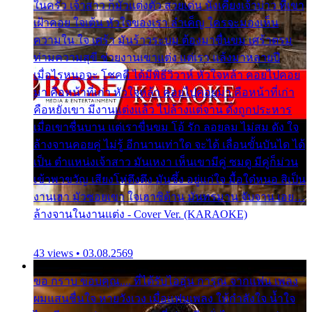
ในครัว เจ้าสาว ก็มัวแต่งตัว สวยเด่น นั่งเคียงเจ้าบ่าว ที่เขา
เฝ้าคอย ใจเต้น หัวใจของเรา ลำเค็ญ ใครจะมองเห็น
ความใน ใจ เศร้า มันร้าวระบม ต้องมาขื่นขม เศร้าตรม
ท่ามความสุขี ช่วยงานเขาแต่ง แต่เรา แล้งมาหลายปี
เมื่อไรหนอจะ โชคดี ได้มีพิธีวิวาห์ หัวใจหล้า คอยไปคอย
มา คือหน้าที่เก่า หัวใจหล้า คอยไปคอยมา คือหน้าที่เก่า
คือหยังเขา มีงานแต่งแล้ว ไปล้างแต่จาน ดั่งถูกประหาร
เมื่อเขาชื่นบาน แต่เราขื่นขม โอ้ รัก ลอยลม ไม่สม ดัง ใจ
ล้างจานคอยคู่ ไม่รู้ อีกนานเท่าใด จะได้ เลื่อนขั้นบันได ได้
เป็น ตำแหน่งเจ้าสาว มันเหงา เห็นเขามีคู่ ซมดู มีคู่ก็ม่วน
เข้าพาขวัญ เสียงโห่ตึงตึง มันซึ้ง อยู่แก่ใจ มื้อใด๋หนอ สิเป็น
งานเฮา มัวซอยเขา ใจเฮาซิด้าน มันทรมาน จับจาน เอย…
ล้างจานในงานแต่ง - Cover Ver. (KARAOKE)
43 views • 03.08.2569
ขอ กราบ ขอบคุณ.... ที่ได้รับไออุ่น การุณ จากแฟน เพลง
ผมแสนชื่นใจ หายวังเวง เมื่อแฟนเพลง ให้กำลังใจ น้ำใจ