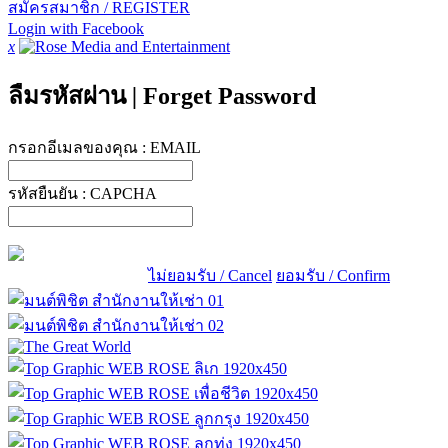
สมัครสมาชิก / REGISTER
Login with Facebook
x
ลืมรหัสผ่าน
|
Forget Password
กรอกอีเมลของคุณ :
EMAIL
รหัสยืนยัน :
CAPCHA
ไม่ยอมรับ / Cancel
ยอมรับ / Confirm