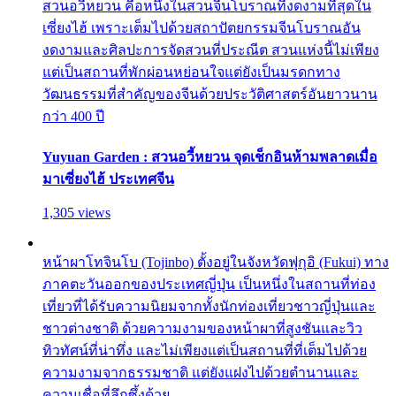
สวนอวี้หยวน คือหนึ่งในสวนจีนโบราณที่งดงามที่สุดใน
เซี่ยงไฮ้ เพราะเต็มไปด้วยสถาปัตยกรรมจีนโบราณอัน
งดงามและศิลปะการจัดสวนที่ประณีต สวนแห่งนี้ไม่เพียง
แต่เป็นสถานที่พักผ่อนหย่อนใจแต่ยังเป็นมรดกทาง
วัฒนธรรมที่สำคัญของจีนด้วยประวัติศาสตร์อันยาวนาน
กว่า 400 ปี
Yuyuan Garden : สวนอวี้หยวน จุดเช็กอินห้ามพลาดเมื่อ
มาเซี่ยงไฮ้ ประเทศจีน
1,305 views
หน้าผาโทจินโบ (Tojinbo) ตั้งอยู่ในจังหวัดฟุกุอิ (Fukui) ทาง
ภาคตะวันออกของประเทศญี่ปุ่น เป็นหนึ่งในสถานที่ท่อง
เที่ยวที่ได้รับความนิยมจากทั้งนักท่องเที่ยวชาวญี่ปุ่นและ
ชาวต่างชาติ ด้วยความงามของหน้าผาที่สูงชันและวิว
ทิวทัศน์ที่น่าทึ่ง และไม่เพียงแต่เป็นสถานที่ที่เต็มไปด้วย
ความงามจากธรรมชาติ แต่ยังแฝงไปด้วยตำนานและ
ความเชื่อที่ลึกซึ้งด้วย