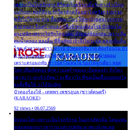
เพราะเป็นโรครักจาง ชีวิตเคว้งคว้าง เมื่อรักห่างร้างไกล
แม่ก็บอก พ่อก็สั่งจะรักใครสักครั้ง อย่าไปหวังความรวย
พลั้งไปใครจะช่วย ซื้อเปลมาไกว ให้ลูกบัวทอง เวรกรรม
ตามสนอง จึงเศร้าหมอง กลีบบัวทองต้องโรย บัวทองไม่
ตระหนัก เพราะไม่รักโคลนตม บัวทองท้องกลม เพราะลืม
ตมน้ำคลอง หลงลิ้น ที่สิ้นสัตย์ เจ้าจึงไม่ระมัด หลงกลิ่นลิ้น
โชย คำหวาน เขาวาดโรย บัวทองกลีบโรย ต้องร้อนรุม บัว
มาบานก่อนตูม ดุจไฟสุมร้อนรุมอุรา บัวทองผ่ายผอม
เพราะตรอมฤทัย ข้าวปลาไม่สนใจ ร้องไห้ลูกเดียว หยุด
โศก เสียเถิดทอง พักความเศร้าหมอง เถิดทองจ๋า ถึงใคร
เขาจะว่า ลูกเจ้าเกิดมา จะชื่อว่าไง พี่ขอเป็นเพื่อนปลอบใจ
จะตั้งชื่อให้ ว่าไอ้บังเอิญ
บัวทองร้องไห้ - เทพพร เพชรอุบล (ซาวด์ดนตรี)
(KARAOKE)
92 views • 06.07.2569
บัวทองโศก เพราะเป็นโรครักรุม ในอกกลัดกลุ้ม โดนแฟน
หนุ่มหลอกเอา เขารวย และรูปหล่อ มาพะเน้าพะนอ