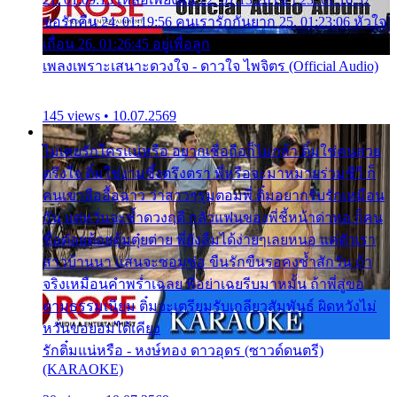
ขอรักคืน 24. 01:19:56 คนเรารักกันยาก 25. 01:23:06 หัวใจ
เถื่อน 26. 01:26:45 อยู่เพื่อลูก
เพลงเพราะเสนาะดวงใจ - ดาวใจ ไพจิตร (Official Audio)
145 views • 10.07.2569
ไม่เคยรักใครแน่หรือ อยากเชื่อถือก็ไม่กล้า ติ๋มใช่คนสวย
ตรึงใจ ติ๋มใช่งามซึ้งตรึงตรา พี่หรือจะมาหมายร่วมชีวี ก็
คนเขาลืออื้อฉาว ว่าสาวๆรุมตอมพี่ ติ๋มอยากรับรักเหมือน
กัน แต่หวั่นจะช้ำดวงฤดี กลัวแฟนของพี่ชี้หน้าด่าทอ ก็คน
ชื่อต๋อยต้อยตุ้มตุ๋ยต่าย พี่ยังลืมได้ง่ายๆเลยหนอ แค่ตัวเรา
สาวบ้านนา แสนจะซอมซ่อ ขืนรักขืนรอคงช้ำสักวัน ถ้า
จริงเหมือนคำพร่ำเฉลย พี่อย่าเฉยรีบมาหมั้น ถ้าพี่สู่ขอ
ตามธรรมเนียม ติ๋มจะเตรียมรับเกลียวสัมพันธ์ ผิดหวังไม่
หวั่นขอยอมได้เคียง
รักติ๋มแน่หรือ - หงษ์ทอง ดาวอุดร (ซาวด์ดนตรี)
(KARAOKE)