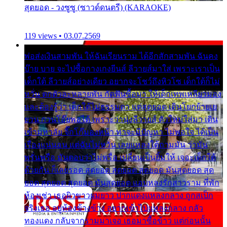
สุดยอด - วงซูซู (ซาวด์ดนตรี) (KARAOKE)
119 views • 03.07.2569
พ่อส่งเงินสามพัน ให้ฉันเรียนราม ได้อีกสักสามพัน ฉันคง
บ๊าย บาย จะไปซื้อกางเกงยีนส์ ลีวายส์มาใส่ เพราะเราเป็น
เด็กใต้ ลีวายส์อย่างเดียว อยากจะโชว์ถึงหิวโซ เด็กใต้ก็ไม่
หวั่น ตกตัวละหลายพัน กัดฟันซื้อมา ให้เด็กเทพเหลียวมอง
และต้องรู้ว่า เด็กใต้ไม่ธรรมดา แต่สุดยอด เดินโยกย้ายเย
ยวน กวนโอ๊ยพอได้ เพราะว่านุ่งลีวายส์ ตัวใหม่ใส่มา เดิน
เข้ามหาลัย จิ๊กโก๊มองหน้า ท่าจะมีปัญหา ไม่พอใจ ได้เป็น
เรื่องแน่นอน แต่ฉันไม่หวั่น เลยแหลงใต้ถามมัน ว่ามัน
พรั่นพรือ มันตอบว่าไม่พรื่อ เปลี่ยนเป็นยิ้มให้ เจอะเด็กใต้
ด้วยกัน ก็เลยรอด สุดยอด สุดยอด สุดยอด มันสุดยอด สุด
ยอด สุดยอด สุดยอด มันสุดยอด แอบหลงรักสาวราม ที่พัก
ห้องเช่า เธอผิวขาวผมยาว ปากแดงแหลงกลาง ถูกสเป็ก
จริงเธอ อยู่ห้องข้างข้าง อยากเข้าไปแหลงกลาง กลัว
ทองแดง กลับจากรามมาเจอ เธอมาซื้อข้าว แต่ก่อนนั้น