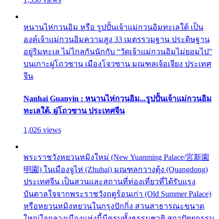
หนานไห่กวนอิม หรือ รูปปั้นเจ้าแม่กวนอิมทะเลใต้ เป็น
องค์เจ้าแม่กวนอิมความสูง 33 เมตรรวมฐาน ประดิษฐาน
อยู่ริมทะเล ไม่ไกลกันนักกับ “วัดเจ้าแม่กวนอิมไม่ยอมไป”
บนเกาะผู่โถวซาน เมืองโจวซาน มณฑลเจ้อเจียง ประเทศ
จีน
Nanhai Guanyin : หนานไห่กวนอิม...รูปปั้นเจ้าแม่กวนอิม
ทะเลใต้, ผู่โถวซาน ประเทศจีน
1,026 views
พระราชวังหยวนหมิงใหม่ (New Yuanming Palace/宮新園
明園) ในเมืองจูไห่ (Zhuhai) มณฑลกวางตุ้ง (Quangdong)
ประเทศจีน เป็นสวนและสถานที่ท่องเที่ยวที่ได้รับแรง
บันดาลใจจากพระราชวังฤดูร้อนเก่า (Old Summer Palace)
หรือหยวนหมิงหยวนในกรุงปักกิ่ง สวนสาธารณะขนาด
ใหญ่ใจกลางเมืองแห่งนี้มีครบทั้งธรรมชาติ สถาปัตยกรรม