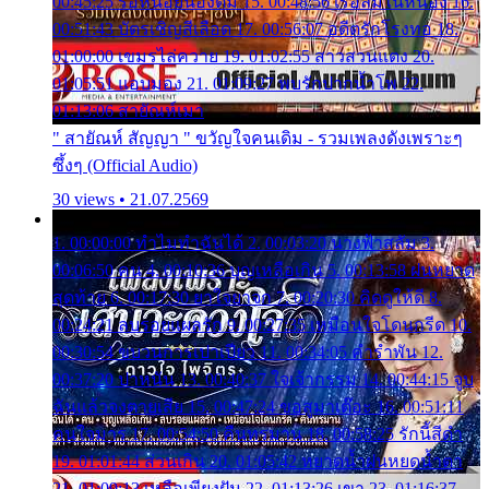
00:45:25 รอหน่อยน้องติ๋ม 15. 00:48:56 เรือล่มในหนอง 16.
00:51:43 บัตรเชิญสีเลือด 17. 00:56:07 อดีตรักโรงทอ 18.
01:00:00 เขมรไล่ควาย 19. 01:02:55 สาวสวนแตง 20.
01:05:51 แอบมอง 21. 01:09:27 พบรักปากน้ำโพ 22.
01:13:06 สายัณห์เมา
" สายัณห์ สัญญา " ขวัญใจคนเดิม - รวมเพลงดังเพราะๆ
ซึ้งๆ (Official Audio)
30 views • 21.07.2569
1. 00:00:00 ทำไมทำฉันได้ 2. 00:03:20 นางฟ้าสลัม 3.
00:06:50 คน 4. 00:10:36 บุญเหลือเกิน 5. 00:13:58 ฝนหยาด
สุดท้าย 6. 00:17:30 ยาใจยาจก 7. 00:20:30 คิดดูให้ดี 8.
00:24:21 ลบรอยแผลรัก 9. 00:27:35 เหมือนใจโดนกรีด 10.
00:30:54 ขบวนการเปาเปียว 11. 00:34:05 คำรำพัน 12.
00:37:20 ปาหนัน 13. 00:40:37 ใจเจ้ากรรม 14. 00:44:15 จูบ
ฉันแล้วจงตายเสีย 15. 00:47:24 ขอสูมาเต๊อะ 16. 00:51:11
คนใจมาร 17. 00:54:50 คืนทรมาน 18. 00:58:25 รักนี้สีดำ
19. 01:01:44 ส่วนเกิน 20. 01:05:42 หยาดน้ำฝนหยดน้ำตา
21. 01:09:13 เหลือเพียงฝัน 22. 01:13:26 เขา 23. 01:16:37