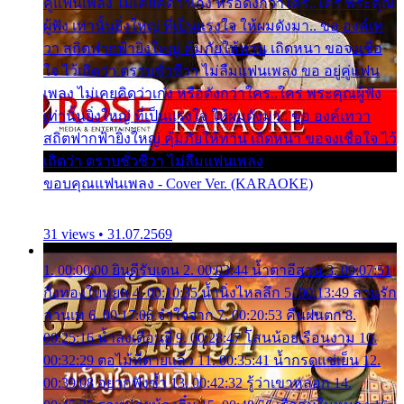
คู่แฟนเพลง ไม่เคยคิดว่าเก่ง หรือดังกว่าใคร..ใคร พระคุณ
ผู้ฟัง เท่านั้นยิ่งใหญ่ ที่เป็นแรงใจ ให้ผมดังมา.. ขอ องค์เท
วา สถิตฟากฟ้ายิ่งใหญ่ คุ้มภัยให้ท่าน เถิดหนา ขอจงเชื่อ
ใจ ไว้เถิดว่า ตราบชั่วชีวา ไม่ลืมแฟนเพลง ขอ อยู่คู่แฟน
เพลง ไม่เคยคิดว่าเก่ง หรือดังกว่าใคร..ใคร พระคุณผู้ฟัง
เท่านั้นยิ่งใหญ่ ที่เป็นแรงใจ ให้ผมดังมา.. ขอ องค์เทวา
สถิตฟากฟ้ายิ่งใหญ่ คุ้มภัยให้ท่าน เถิดหนา ขอจงเชื่อใจ ไว้
เถิดว่า ตราบชั่วชีวา ไม่ลืมแฟนเพลง
ขอบคุณแฟนเพลง - Cover Ver. (KARAOKE)
31 views • 31.07.2569
1. 00:00:00 ยินดีรับเดน 2. 00:03:44 น้ำตาอีสาน 3. 00:07:51
กิ่งทองใบหยก 4. 00:10:35 น้ำนิ่งไหลลึก 5. 00:13:49 ลานรัก
ลานเท 6. 00:17:06 จำใจจาก 7. 00:20:53 คืนฝนตก 8.
00:25:16 น้ำลงเดือนยี่ 9. 00:28:47 โสนน้อยเรือนงาม 10.
00:32:29 ตอไม้ที่ตายแล้ว 11. 00:35:41 น้ำกรดแช่เย็น 12.
00:39:08 อยากฟังซ้ำ 13. 00:42:32 รู้ว่าเขาหลอก 14.