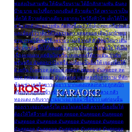
พ่อส่งเงินสามพัน ให้ฉันเรียนราม ได้อีกสักสามพัน ฉันคง
บ๊าย บาย จะไปซื้อกางเกงยีนส์ ลีวายส์มาใส่ เพราะเราเป็น
เด็กใต้ ลีวายส์อย่างเดียว อยากจะโชว์ถึงหิวโซ เด็กใต้ก็ไม่
หวั่น ตกตัวละหลายพัน กัดฟันซื้อมา ให้เด็กเทพเหลียวมอง
และต้องรู้ว่า เด็กใต้ไม่ธรรมดา แต่สุดยอด เดินโยกย้ายเย
ยวน กวนโอ๊ยพอได้ เพราะว่านุ่งลีวายส์ ตัวใหม่ใส่มา เดิน
เข้ามหาลัย จิ๊กโก๊มองหน้า ท่าจะมีปัญหา ไม่พอใจ ได้เป็น
เรื่องแน่นอน แต่ฉันไม่หวั่น เลยแหลงใต้ถามมัน ว่ามัน
พรั่นพรือ มันตอบว่าไม่พรื่อ เปลี่ยนเป็นยิ้มให้ เจอะเด็กใต้
ด้วยกัน ก็เลยรอด สุดยอด สุดยอด สุดยอด มันสุดยอด สุด
ยอด สุดยอด สุดยอด มันสุดยอด แอบหลงรักสาวราม ที่พัก
ห้องเช่า เธอผิวขาวผมยาว ปากแดงแหลงกลาง ถูกสเป็ก
จริงเธอ อยู่ห้องข้างข้าง อยากเข้าไปแหลงกลาง กลัว
ทองแดง กลับจากรามมาเจอ เธอมาซื้อข้าว แต่ก่อนนั้น
สองเรา เจอะกันครั้งใด เธอไม่เคยไยดี คราวนี้เธอยิ้มให้
ต้องให้ใส่ลีวายส์ สุดยอด สุดยอด มันสุดยอด มันสุดยอด
มันสุดยอด มันสุดยอด มันสุดยอด มันสุดยอด มันสุดยอด
มันสุดยอด มันสุดยอด มันสุดยอด มันสุดยอด มันสุดยอด