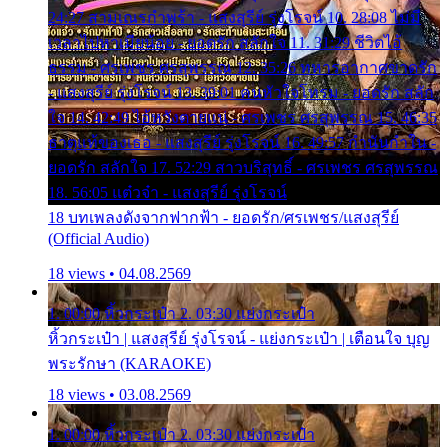
24:27 สามเณรกำพร้า - แสงสุรีย์ รุ่งโรจน์ 10. 28:08 ไม่มี
เวลาไปหาเมียน้อย - ยอดรัก สลักใจ 11. 31:29 ชีวิตไอ้
ธรรม - ศรเพชร ศรสุพรรณ 12. 35:26 ทหารอากาศขาดรัก
- แสงสุรีย์ รุ่งโรจน์ 13. 39:01 คนหัวใจโทรม - ยอดรัก สลัก
ใจ 14. 42:49 ไอ้หวังตายแน่ - ศรเพชร ศรสุพรรณ 15. 46:35
ธาตุแท้ของเธอ - แสงสุรีย์ รุ่งโรจน์ 16. 49:57 กำนันกำใน -
ยอดรัก สลักใจ 17. 52:29 สาวบริสุทธิ์ - ศรเพชร ศรสุพรรณ
18. 56:05 แต๋วจ๋า - แสงสุรีย์ รุ่งโรจน์
18 บทเพลงดังจากฟากฟ้า - ยอดรัก/ศรเพชร/แสงสุรีย์
(Official Audio)
18 views • 04.08.2569
1. 00:00 หิ้วกระเป๋า 2. 03:30 แย่งกระเป๋า
หิ้วกระเป๋า | แสงสุรีย์ รุ่งโรจน์ - แย่งกระเป๋า | เตือนใจ บุญ
พระรักษา (KARAOKE)
18 views • 03.08.2569
1. 00:00 หิ้วกระเป๋า 2. 03:30 แย่งกระเป๋า