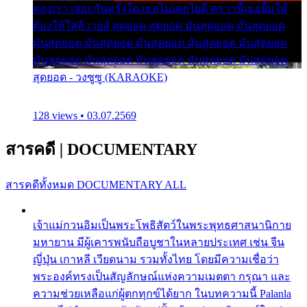
สองเรา เจอะกันครั้งใด เธอไม่เคยไยดี คราวนี้เธอยิ้มให้
ต้องให้ใส่ลีวายส์ สุดยอด สุดยอด มันสุดยอด มันสุดยอด
มันสุดยอด มันสุดยอด มันสุดยอด มันสุดยอด มันสุดยอด
มันสุดยอด มันสุดยอด มันสุดยอด มันสุดยอด มันสุดยอด
สุดยอด - วงซูซู (KARAOKE)
128 views • 03.07.2569
สารคดี
|
DOCUMENTARY
สารคดีทั้งหมด
DOCUMENTARY ALL
เจ้าแม่กวนอิมเป็นพระโพธิสัตว์ในพระพุทธศาสนานิกาย
มหายาน มีผู้เคารพนับถือบูชาในหลายประเทศ เช่น จีน
ญี่ปุ่น เกาหลี เวียดนาม รวมทั้งไทย โดยมีความเชื่อว่า
พระองค์ทรงเป็นสัญลักษณ์แห่งความเมตตา กรุณา และ
ความช่วยเหลือแก่ผู้ตกทุกข์ได้ยาก ในบทความนี้ Palanla