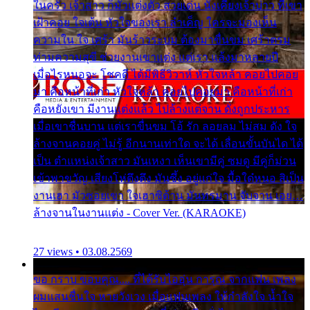
ในครัว เจ้าสาว ก็มัวแต่งตัว สวยเด่น นั่งเคียงเจ้าบ่าว ที่เขา
เฝ้าคอย ใจเต้น หัวใจของเรา ลำเค็ญ ใครจะมองเห็น
ความใน ใจ เศร้า มันร้าวระบม ต้องมาขื่นขม เศร้าตรม
ท่ามความสุขี ช่วยงานเขาแต่ง แต่เรา แล้งมาหลายปี
เมื่อไรหนอจะ โชคดี ได้มีพิธีวิวาห์ หัวใจหล้า คอยไปคอย
มา คือหน้าที่เก่า หัวใจหล้า คอยไปคอยมา คือหน้าที่เก่า
คือหยังเขา มีงานแต่งแล้ว ไปล้างแต่จาน ดั่งถูกประหาร
เมื่อเขาชื่นบาน แต่เราขื่นขม โอ้ รัก ลอยลม ไม่สม ดัง ใจ
ล้างจานคอยคู่ ไม่รู้ อีกนานเท่าใด จะได้ เลื่อนขั้นบันได ได้
เป็น ตำแหน่งเจ้าสาว มันเหงา เห็นเขามีคู่ ซมดู มีคู่ก็ม่วน
เข้าพาขวัญ เสียงโห่ตึงตึง มันซึ้ง อยู่แก่ใจ มื้อใด๋หนอ สิเป็น
งานเฮา มัวซอยเขา ใจเฮาซิด้าน มันทรมาน จับจาน เอย…
ล้างจานในงานแต่ง - Cover Ver. (KARAOKE)
27 views • 03.08.2569
ขอ กราบ ขอบคุณ.... ที่ได้รับไออุ่น การุณ จากแฟน เพลง
ผมแสนชื่นใจ หายวังเวง เมื่อแฟนเพลง ให้กำลังใจ น้ำใจ