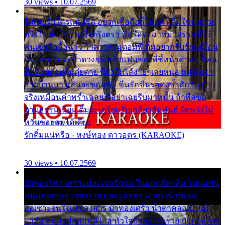
30 views • 10.07.2569
ไม่เคยรักใครแน่หรือ อยากเชื่อถือก็ไม่กล้า ติ๋มใช่คนสวย
ตรึงใจ ติ๋มใช่งามซึ้งตรึงตรา พี่หรือจะมาหมายร่วมชีวี ก็
คนเขาลืออื้อฉาว ว่าสาวๆรุมตอมพี่ ติ๋มอยากรับรักเหมือน
กัน แต่หวั่นจะช้ำดวงฤดี กลัวแฟนของพี่ชี้หน้าด่าทอ ก็คน
ชื่อต๋อยต้อยตุ้มตุ๋ยต่าย พี่ยังลืมได้ง่ายๆเลยหนอ แค่ตัวเรา
สาวบ้านนา แสนจะซอมซ่อ ขืนรักขืนรอคงช้ำสักวัน ถ้า
จริงเหมือนคำพร่ำเฉลย พี่อย่าเฉยรีบมาหมั้น ถ้าพี่สู่ขอ
ตามธรรมเนียม ติ๋มจะเตรียมรับเกลียวสัมพันธ์ ผิดหวังไม่
หวั่นขอยอมได้เคียง
รักติ๋มแน่หรือ - หงษ์ทอง ดาวอุดร (KARAOKE)
30 views • 10.07.2569
บัวทองโศก เพราะเป็นโรครักรุม ในอกกลัดกลุ้ม โดนแฟน
หนุ่มหลอกเอา เขารวย และรูปหล่อ มาพะเน้าพะนอ
ออเซาะจนใจเบา สงสาร บัวทองเศร้า น้ำตาคลอเบ้า เฝ้า
อาลัย หนุ่มรูปหล่อหนีไกล หัวใจบัวทองระรวย บัวทองโศก