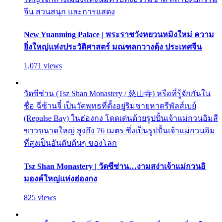
จีน สวนสนุก และการแสดง
New Yuanming Palace | พระราชวังหยวนหมิงใหม่ ความ
ยิ่งใหญ่แห่งประวัติศาสตร์ มณฑลกวางตุ้ง ประเทศจีน
1,071 views
วัดซีซ่าน (Tsz Shan Monastery / 慈山寺) หรือที่รู้จักกันใน
ชื่อ ฉี่ซ้านจี๋ เป็นวัดพุทธที่ตั้งอยู่ริมชายหาดรีพัลส์เบย์
(Repulse Bay) ในฮ่องกง โดดเด่นด้วยรูปปั้นเจ้าแม่กวนอิมสี
ขาวขนาดใหญ่ สูงถึง 76 เมตร ซึ่งเป็นรูปปั้นเจ้าแม่กวนอิม
ที่สูงเป็นอันดับต้นๆ ของโลก
Tsz Shan Monastery | วัดซีซ่าน…งามสง่าเจ้าแม่กวนอิ
มองค์ใหญ่แห่งฮ่องกง
825 views