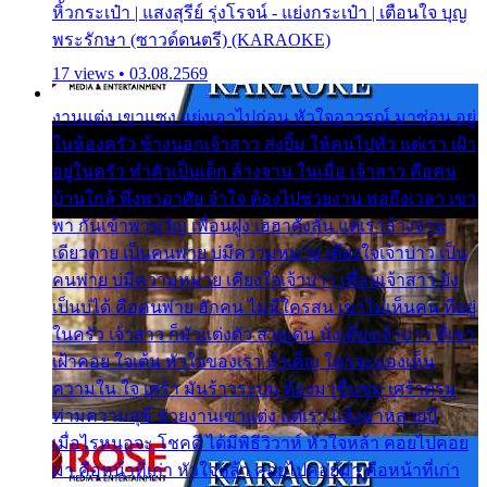
หิ้วกระเป๋า | แสงสุรีย์ รุ่งโรจน์ - แย่งกระเป๋า | เตือนใจ บุญ
พระรักษา (ซาวด์ดนตรี) (KARAOKE)
17 views • 03.08.2569
งานแต่ง เขาแซง แย่งเอาไปก่อน หัวใจอาวรณ์ มาซ่อน อยู่
ในห้องครัว ข้างนอกเจ้าสาว ส่งยิ้ม ให้คนไปทั่ว แต่เรา เฝ้า
อยู่ในครัว ทำตัวเป็นเด็ก ล้างจาน ในเมื่อ เจ้าสาว คือคน
บ้านใกล้ พึ่งพาอาศัย จำใจ ต้องไปช่วยงาน พอถึงเวลา เขา
พา กันเข้าพาขวัญ เพื่อนฝูง เฮฮาดังลั่น แต่เราล้างจาน
เดียวดาย เป็นคนพ่าย บ่มีความหมาย เคียงใจเจ้าบ่าว เป็น
คนพ่าย บ่มีความหมาย เคียงใจเจ้าบ่าว เพื่อนเจ้าสาว ยัง
เป็นบ่ได้ คือคนพ่าย ฮักคน ไม่มีใครสน เขาไม่เห็นคน ที่อยู่
ในครัว เจ้าสาว ก็มัวแต่งตัว สวยเด่น นั่งเคียงเจ้าบ่าว ที่เขา
เฝ้าคอย ใจเต้น หัวใจของเรา ลำเค็ญ ใครจะมองเห็น
ความใน ใจ เศร้า มันร้าวระบม ต้องมาขื่นขม เศร้าตรม
ท่ามความสุขี ช่วยงานเขาแต่ง แต่เรา แล้งมาหลายปี
เมื่อไรหนอจะ โชคดี ได้มีพิธีวิวาห์ หัวใจหล้า คอยไปคอย
มา คือหน้าที่เก่า หัวใจหล้า คอยไปคอยมา คือหน้าที่เก่า