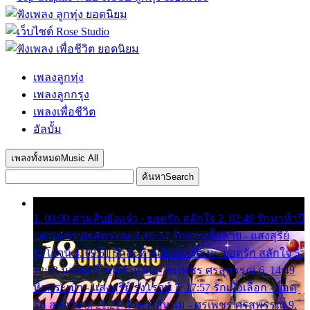
เพลงลูกทุ่ง
เพลงลูกกรุง
เพลงเพื่อชีวิต
อัลบั้ม
เพลงทั้งหมด
Music All
ค้นหา
Search
1. 00:00 สามสิบยังแจ๋ว - ยอดรัก สลักใจ 2. 02:49 รักมาห้าปี
- ศรเพชร ศรสุพรรณ 3. 05:57 รักสาวเสื้อลาย - แสงสุรีย์
รุ่งโรจน์ 4. 09:51 รักสะท้านดินสะเทือน - ยอดรัก สลักใจ 5.
12:23 มอเตอร์ไซค์ทำหล่น - ศรเพชร ศรสุพรรณ 6. 14:49
หิ้วกระเป๋า - แสงสุรีย์ รุ่งโรจน์ 7. 17:57 รักเผื่อเลือก - ยอด
รัก สลักใจ 8. 21:21 น้ำตาไอ้หนุ่ม - ศรเพชร ศรสุพรรณ 9.