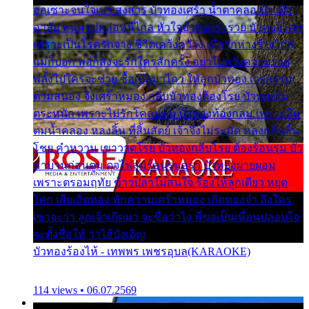
ออเซาะจนใจเบา สงสาร บัวทองเศร้า น้ำตาคลอเบ้า เฝ้า
อาลัย หนุ่มรูปหล่อหนีไกล หัวใจบัวทองระรวย บัวทองโศก
เพราะเป็นโรครักจาง ชีวิตเคว้งคว้าง เมื่อรักห่างร้างไกล
แม่ก็บอก พ่อก็สั่งจะรักใครสักครั้ง อย่าไปหวังความรวย
พลั้งไปใครจะช่วย ซื้อเปลมาไกว ให้ลูกบัวทอง เวรกรรม
ตามสนอง จึงเศร้าหมอง กลีบบัวทองต้องโรย บัวทองไม่
ตระหนัก เพราะไม่รักโคลนตม บัวทองท้องกลม เพราะลืม
ตมน้ำคลอง หลงลิ้น ที่สิ้นสัตย์ เจ้าจึงไม่ระมัด หลงกลิ่นลิ้น
โชย คำหวาน เขาวาดโรย บัวทองกลีบโรย ต้องร้อนรุม บัว
มาบานก่อนตูม ดุจไฟสุมร้อนรุมอุรา บัวทองผ่ายผอม
เพราะตรอมฤทัย ข้าวปลาไม่สนใจ ร้องไห้ลูกเดียว หยุด
โศก เสียเถิดทอง พักความเศร้าหมอง เถิดทองจ๋า ถึงใคร
เขาจะว่า ลูกเจ้าเกิดมา จะชื่อว่าไง พี่ขอเป็นเพื่อนปลอบใจ
จะตั้งชื่อให้ ว่าไอ้บังเอิญ
บัวทองร้องไห้ - เทพพร เพชรอุบล(KARAOKE)
114 views • 06.07.2569