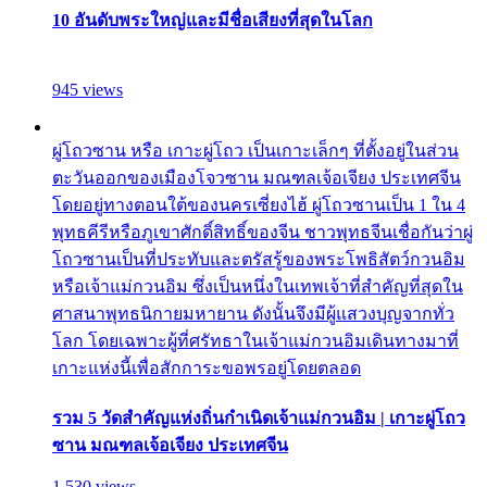
10 อันดับพระใหญ่และมีชื่อเสียงที่สุดในโลก
945 views
ผู่โถวซาน หรือ เกาะผู่โถว เป็นเกาะเล็กๆ ที่ตั้งอยู่ในส่วน
ตะวันออกของเมืองโจวซาน มณฑลเจ้อเจียง ประเทศจีน
โดยอยู่ทางตอนใต้ของนครเซี่ยงไฮ้ ผู่โถวซานเป็น 1 ใน 4
พุทธคีรีหรือภูเขาศักดิ์สิทธิ์ของจีน ชาวพุทธจีนเชื่อกันว่าผู่
โถวซานเป็นที่ประทับและตรัสรู้ของพระโพธิสัตว์กวนอิม
หรือเจ้าแม่กวนอิม ซึ่งเป็นหนึ่งในเทพเจ้าที่สำคัญที่สุดใน
ศาสนาพุทธนิกายมหายาน ดังนั้นจึงมีผู้แสวงบุญจากทั่ว
โลก โดยเฉพาะผู้ที่ศรัทธาในเจ้าแม่กวนอิมเดินทางมาที่
เกาะแห่งนี้เพื่อสักการะขอพรอยู่โดยตลอด
รวม 5 วัดสำคัญแห่งถิ่นกำเนิดเจ้าแม่กวนอิม | เกาะผู่โถว
ซาน มณฑลเจ้อเจียง ประเทศจีน
1,530 views