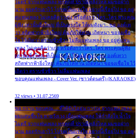
ไมตรี จากแฟนเพลง ทุกทุกที่ ปราณีหลั่งไหล ผมขอฝาก
นาม ยอดรักเอาไว้ โปรดเป็นแรงใจ อย่างนี้เรื่อยไป ขอ อยู่
คู่แฟนเพลง ไม่เคยคิดว่าเก่ง หรือดังกว่าใคร..ใคร พระคุณ
ผู้ฟัง เท่านั้นยิ่งใหญ่ ที่เป็นแรงใจ ให้ผมดังมา.. ขอ องค์เท
วา สถิตฟากฟ้ายิ่งใหญ่ คุ้มภัยให้ท่าน เถิดหนา ขอจงเชื่อ
ใจ ไว้เถิดว่า ตราบชั่วชีวา ไม่ลืมแฟนเพลง ขอ อยู่คู่แฟน
เพลง ไม่เคยคิดว่าเก่ง หรือดังกว่าใคร..ใคร พระคุณผู้ฟัง
เท่านั้นยิ่งใหญ่ ที่เป็นแรงใจ ให้ผมดังมา.. ขอ องค์เทวา
สถิตฟากฟ้ายิ่งใหญ่ คุ้มภัยให้ท่าน เถิดหนา ขอจงเชื่อใจ ไว้
เถิดว่า ตราบชั่วชีวา ไม่ลืมแฟนเพลง
ขอบคุณแฟนเพลง - Cover Ver. (ซาวด์ดนตรี) (KARAOKE)
32 views • 31.07.2569
ขอ กราบ ขอบคุณ.... ที่ได้รับไออุ่น การุณ จากแฟน เพลง
ผมแสนชื่นใจ หายวังเวง เมื่อแฟนเพลง ให้กำลังใจ น้ำใจ
ไมตรี จากแฟนเพลง ทุกทุกที่ ปราณีหลั่งไหล ผมขอฝาก
นาม ยอดรักเอาไว้ โปรดเป็นแรงใจ อย่างนี้เรื่อยไป ขอ อยู่