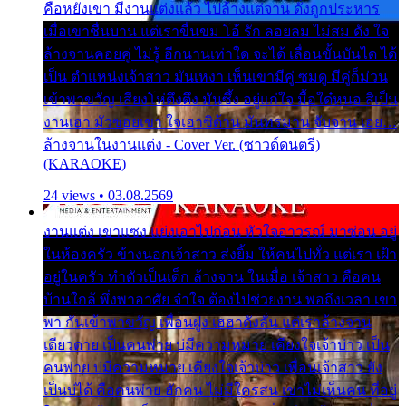
คือหยังเขา มีงานแต่งแล้ว ไปล้างแต่จาน ดั่งถูกประหาร
เมื่อเขาชื่นบาน แต่เราขื่นขม โอ้ รัก ลอยลม ไม่สม ดัง ใจ
ล้างจานคอยคู่ ไม่รู้ อีกนานเท่าใด จะได้ เลื่อนขั้นบันได ได้
เป็น ตำแหน่งเจ้าสาว มันเหงา เห็นเขามีคู่ ซมดู มีคู่ก็ม่วน
เข้าพาขวัญ เสียงโห่ตึงตึง มันซึ้ง อยู่แก่ใจ มื้อใด๋หนอ สิเป็น
งานเฮา มัวซอยเขา ใจเฮาซิด้าน มันทรมาน จับจาน เอย…
ล้างจานในงานแต่ง - Cover Ver. (ซาวด์ดนตรี)
(KARAOKE)
24 views • 03.08.2569
งานแต่ง เขาแซง แย่งเอาไปก่อน หัวใจอาวรณ์ มาซ่อน อยู่
ในห้องครัว ข้างนอกเจ้าสาว ส่งยิ้ม ให้คนไปทั่ว แต่เรา เฝ้า
อยู่ในครัว ทำตัวเป็นเด็ก ล้างจาน ในเมื่อ เจ้าสาว คือคน
บ้านใกล้ พึ่งพาอาศัย จำใจ ต้องไปช่วยงาน พอถึงเวลา เขา
พา กันเข้าพาขวัญ เพื่อนฝูง เฮฮาดังลั่น แต่เราล้างจาน
เดียวดาย เป็นคนพ่าย บ่มีความหมาย เคียงใจเจ้าบ่าว เป็น
คนพ่าย บ่มีความหมาย เคียงใจเจ้าบ่าว เพื่อนเจ้าสาว ยัง
เป็นบ่ได้ คือคนพ่าย ฮักคน ไม่มีใครสน เขาไม่เห็นคน ที่อยู่