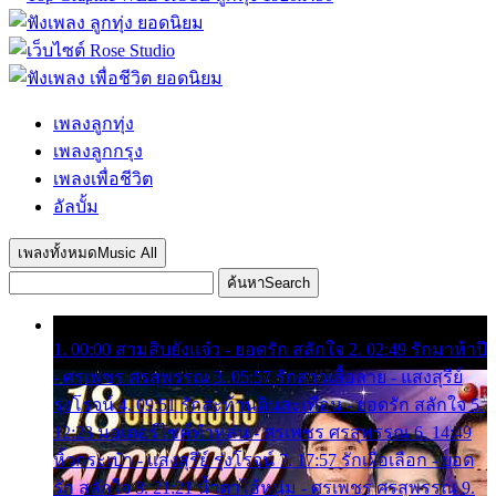
เพลงลูกทุ่ง
เพลงลูกกรุง
เพลงเพื่อชีวิต
อัลบั้ม
เพลงทั้งหมด
Music All
ค้นหา
Search
1. 00:00 สามสิบยังแจ๋ว - ยอดรัก สลักใจ 2. 02:49 รักมาห้าปี
- ศรเพชร ศรสุพรรณ 3. 05:57 รักสาวเสื้อลาย - แสงสุรีย์
รุ่งโรจน์ 4. 09:51 รักสะท้านดินสะเทือน - ยอดรัก สลักใจ 5.
12:23 มอเตอร์ไซค์ทำหล่น - ศรเพชร ศรสุพรรณ 6. 14:49
หิ้วกระเป๋า - แสงสุรีย์ รุ่งโรจน์ 7. 17:57 รักเผื่อเลือก - ยอด
รัก สลักใจ 8. 21:21 น้ำตาไอ้หนุ่ม - ศรเพชร ศรสุพรรณ 9.