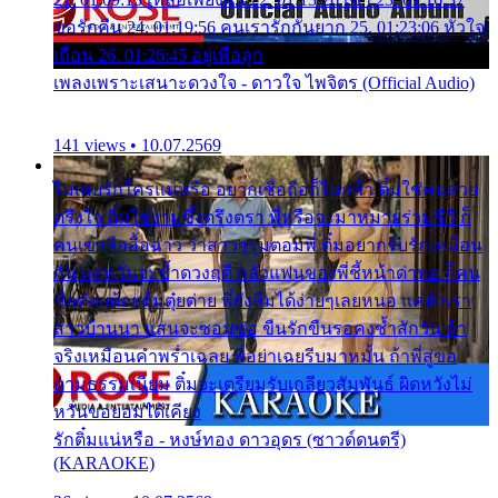
ขอรักคืน 24. 01:19:56 คนเรารักกันยาก 25. 01:23:06 หัวใจ
เถื่อน 26. 01:26:45 อยู่เพื่อลูก
เพลงเพราะเสนาะดวงใจ - ดาวใจ ไพจิตร (Official Audio)
141 views • 10.07.2569
ไม่เคยรักใครแน่หรือ อยากเชื่อถือก็ไม่กล้า ติ๋มใช่คนสวย
ตรึงใจ ติ๋มใช่งามซึ้งตรึงตรา พี่หรือจะมาหมายร่วมชีวี ก็
คนเขาลืออื้อฉาว ว่าสาวๆรุมตอมพี่ ติ๋มอยากรับรักเหมือน
กัน แต่หวั่นจะช้ำดวงฤดี กลัวแฟนของพี่ชี้หน้าด่าทอ ก็คน
ชื่อต๋อยต้อยตุ้มตุ๋ยต่าย พี่ยังลืมได้ง่ายๆเลยหนอ แค่ตัวเรา
สาวบ้านนา แสนจะซอมซ่อ ขืนรักขืนรอคงช้ำสักวัน ถ้า
จริงเหมือนคำพร่ำเฉลย พี่อย่าเฉยรีบมาหมั้น ถ้าพี่สู่ขอ
ตามธรรมเนียม ติ๋มจะเตรียมรับเกลียวสัมพันธ์ ผิดหวังไม่
หวั่นขอยอมได้เคียง
รักติ๋มแน่หรือ - หงษ์ทอง ดาวอุดร (ซาวด์ดนตรี)
(KARAOKE)