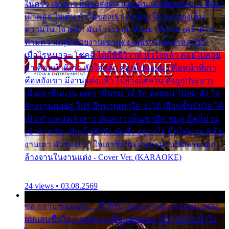
ในครัว เจ้าสาว ก็มัวแต่งตัว สวยเด่น นั่งเคียงเจ้าบ่าว ที่เขา
เฝ้าคอย ใจเต้น หัวใจของเรา ลำเค็ญ ใครจะมองเห็น
ความใน ใจ เศร้า มันร้าวระบม ต้องมาขื่นขม เศร้าตรม
ท่ามความสุขี ช่วยงานเขาแต่ง แต่เรา แล้งมาหลายปี
เมื่อไรหนอจะ โชคดี ได้มีพิธีวิวาห์ หัวใจหล้า คอยไปคอย
มา คือหน้าที่เก่า หัวใจหล้า คอยไปคอยมา คือหน้าที่เก่า
คือหยังเขา มีงานแต่งแล้ว ไปล้างแต่จาน ดั่งถูกประหาร
เมื่อเขาชื่นบาน แต่เราขื่นขม โอ้ รัก ลอยลม ไม่สม ดัง ใจ
ล้างจานคอยคู่ ไม่รู้ อีกนานเท่าใด จะได้ เลื่อนขั้นบันได ได้
เป็น ตำแหน่งเจ้าสาว มันเหงา เห็นเขามีคู่ ซมดู มีคู่ก็ม่วน
เข้าพาขวัญ เสียงโห่ตึงตึง มันซึ้ง อยู่แก่ใจ มื้อใด๋หนอ สิเป็น
งานเฮา มัวซอยเขา ใจเฮาซิด้าน มันทรมาน จับจาน เอย…
ล้างจานในงานแต่ง - Cover Ver. (KARAOKE)
24 views • 03.08.2569
ขอ กราบ ขอบคุณ.... ที่ได้รับไออุ่น การุณ จากแฟน เพลง
ผมแสนชื่นใจ หายวังเวง เมื่อแฟนเพลง ให้กำลังใจ น้ำใจ