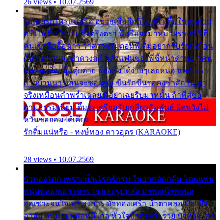
26 views • 10.07.2569
ไม่เคยรักใครแน่หรือ อยากเชื่อถือก็ไม่กล้า ติ๋มใช่คนสวย
ตรึงใจ ติ๋มใช่งามซึ้งตรึงตรา พี่หรือจะมาหมายร่วมชีวี ก็
คนเขาลืออื้อฉาว ว่าสาวๆรุมตอมพี่ ติ๋มอยากรับรักเหมือน
กัน แต่หวั่นจะช้ำดวงฤดี กลัวแฟนของพี่ชี้หน้าด่าทอ ก็คน
ชื่อต๋อยต้อยตุ้มตุ๋ยต่าย พี่ยังลืมได้ง่ายๆเลยหนอ แค่ตัวเรา
สาวบ้านนา แสนจะซอมซ่อ ขืนรักขืนรอคงช้ำสักวัน ถ้า
จริงเหมือนคำพร่ำเฉลย พี่อย่าเฉยรีบมาหมั้น ถ้าพี่สู่ขอ
ตามธรรมเนียม ติ๋มจะเตรียมรับเกลียวสัมพันธ์ ผิดหวังไม่
หวั่นขอยอมได้เคียง
รักติ๋มแน่หรือ - หงษ์ทอง ดาวอุดร (KARAOKE)
28 views • 10.07.2569
บัวทองโศก เพราะเป็นโรครักรุม ในอกกลัดกลุ้ม โดนแฟน
หนุ่มหลอกเอา เขารวย และรูปหล่อ มาพะเน้าพะนอ
ออเซาะจนใจเบา สงสาร บัวทองเศร้า น้ำตาคลอเบ้า เฝ้า
อาลัย หนุ่มรูปหล่อหนีไกล หัวใจบัวทองระรวย บัวทองโศก