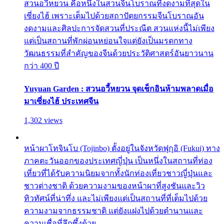
สวนอวี้หยวน คือหนึ่งในสวนจีนโบราณที่งดงามที่สุดใน
เซี่ยงไฮ้ เพราะเต็มไปด้วยสถาปัตยกรรมจีนโบราณอัน
งดงามและศิลปะการจัดสวนที่ประณีต สวนแห่งนี้ไม่เพียง
แต่เป็นสถานที่พักผ่อนหย่อนใจแต่ยังเป็นมรดกทาง
วัฒนธรรมที่สำคัญของจีนด้วยประวัติศาสตร์อันยาวนาน
กว่า 400 ปี
Yuyuan Garden : สวนอวี้หยวน จุดเช็กอินห้ามพลาดเมื่อ
มาเซี่ยงไฮ้ ประเทศจีน
1,302 views
หน้าผาโทจินโบ (Tojinbo) ตั้งอยู่ในจังหวัดฟุกุอิ (Fukui) ทาง
ภาคตะวันออกของประเทศญี่ปุ่น เป็นหนึ่งในสถานที่ท่อง
เที่ยวที่ได้รับความนิยมจากทั้งนักท่องเที่ยวชาวญี่ปุ่นและ
ชาวต่างชาติ ด้วยความงามของหน้าผาที่สูงชันและวิว
ทิวทัศน์ที่น่าทึ่ง และไม่เพียงแต่เป็นสถานที่ที่เต็มไปด้วย
ความงามจากธรรมชาติ แต่ยังแฝงไปด้วยตำนานและ
ความเชื่อที่ลึกซึ้งด้วย