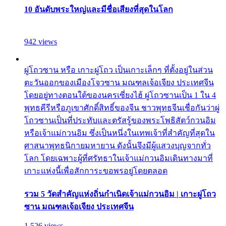
10 อันดับพระใหญ่และมีชื่อเสียงที่สุดในโลก
942 views
ผู่โถวซาน หรือ เกาะผู่โถว เป็นเกาะเล็กๆ ที่ตั้งอยู่ในส่วน
ตะวันออกของเมืองโจวซาน มณฑลเจ้อเจียง ประเทศจีน
โดยอยู่ทางตอนใต้ของนครเซี่ยงไฮ้ ผู่โถวซานเป็น 1 ใน 4
พุทธคีรีหรือภูเขาศักดิ์สิทธิ์ของจีน ชาวพุทธจีนเชื่อกันว่าผู่
โถวซานเป็นที่ประทับและตรัสรู้ของพระโพธิสัตว์กวนอิม
หรือเจ้าแม่กวนอิม ซึ่งเป็นหนึ่งในเทพเจ้าที่สำคัญที่สุดใน
ศาสนาพุทธนิกายมหายาน ดังนั้นจึงมีผู้แสวงบุญจากทั่ว
โลก โดยเฉพาะผู้ที่ศรัทธาในเจ้าแม่กวนอิมเดินทางมาที่
เกาะแห่งนี้เพื่อสักการะขอพรอยู่โดยตลอด
รวม 5 วัดสำคัญแห่งถิ่นกำเนิดเจ้าแม่กวนอิม | เกาะผู่โถว
ซาน มณฑลเจ้อเจียง ประเทศจีน
1,526 views