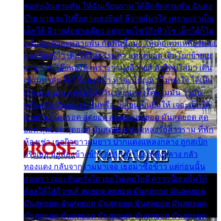
พ่อส่งเงินสามพัน ให้ฉันเรียนราม ได้อีกสักสามพัน ฉันคง
บ๊าย บาย จะไปซื้อกางเกงยีนส์ ลีวายส์มาใส่ เพราะเราเป็น
เด็กใต้ ลีวายส์อย่างเดียว อยากจะโชว์ถึงหิวโซ เด็กใต้ก็ไม่
หวั่น ตกตัวละหลายพัน กัดฟันซื้อมา ให้เด็กเทพเหลียวมอง
และต้องรู้ว่า เด็กใต้ไม่ธรรมดา แต่สุดยอด เดินโยกย้ายเย
ยวน กวนโอ๊ยพอได้ เพราะว่านุ่งลีวายส์ ตัวใหม่ใส่มา เดิน
เข้ามหาลัย จิ๊กโก๊มองหน้า ท่าจะมีปัญหา ไม่พอใจ ได้เป็น
เรื่องแน่นอน แต่ฉันไม่หวั่น เลยแหลงใต้ถามมัน ว่ามัน
พรั่นพรือ มันตอบว่าไม่พรื่อ เปลี่ยนเป็นยิ้มให้ เจอะเด็กใต้
ด้วยกัน ก็เลยรอด สุดยอด สุดยอด สุดยอด มันสุดยอด สุด
ยอด สุดยอด สุดยอด มันสุดยอด แอบหลงรักสาวราม ที่พัก
ห้องเช่า เธอผิวขาวผมยาว ปากแดงแหลงกลาง ถูกสเป็ก
จริงเธอ อยู่ห้องข้างข้าง อยากเข้าไปแหลงกลาง กลัว
ทองแดง กลับจากรามมาเจอ เธอมาซื้อข้าว แต่ก่อนนั้น
สองเรา เจอะกันครั้งใด เธอไม่เคยไยดี คราวนี้เธอยิ้มให้
ต้องให้ใส่ลีวายส์ สุดยอด สุดยอด มันสุดยอด มันสุดยอด
มันสุดยอด มันสุดยอด มันสุดยอด มันสุดยอด มันสุดยอด
มันสุดยอด มันสุดยอด มันสุดยอด มันสุดยอด มันสุดยอด