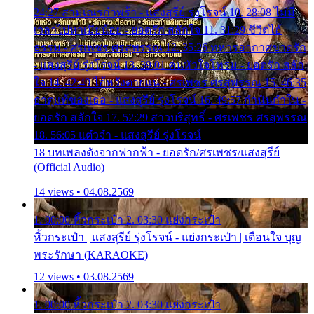
24:27 สามเณรกำพร้า - แสงสุรีย์ รุ่งโรจน์ 10. 28:08 ไม่มี
เวลาไปหาเมียน้อย - ยอดรัก สลักใจ 11. 31:29 ชีวิตไอ้
ธรรม - ศรเพชร ศรสุพรรณ 12. 35:26 ทหารอากาศขาดรัก
- แสงสุรีย์ รุ่งโรจน์ 13. 39:01 คนหัวใจโทรม - ยอดรัก สลัก
ใจ 14. 42:49 ไอ้หวังตายแน่ - ศรเพชร ศรสุพรรณ 15. 46:35
ธาตุแท้ของเธอ - แสงสุรีย์ รุ่งโรจน์ 16. 49:57 กำนันกำใน -
ยอดรัก สลักใจ 17. 52:29 สาวบริสุทธิ์ - ศรเพชร ศรสุพรรณ
18. 56:05 แต๋วจ๋า - แสงสุรีย์ รุ่งโรจน์
18 บทเพลงดังจากฟากฟ้า - ยอดรัก/ศรเพชร/แสงสุรีย์
(Official Audio)
14 views • 04.08.2569
1. 00:00 หิ้วกระเป๋า 2. 03:30 แย่งกระเป๋า
หิ้วกระเป๋า | แสงสุรีย์ รุ่งโรจน์ - แย่งกระเป๋า | เตือนใจ บุญ
พระรักษา (KARAOKE)
12 views • 03.08.2569
1. 00:00 หิ้วกระเป๋า 2. 03:30 แย่งกระเป๋า