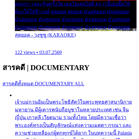
สองเรา เจอะกันครั้งใด เธอไม่เคยไยดี คราวนี้เธอยิ้มให้
ต้องให้ใส่ลีวายส์ สุดยอด สุดยอด มันสุดยอด มันสุดยอด
มันสุดยอด มันสุดยอด มันสุดยอด มันสุดยอด มันสุดยอด
มันสุดยอด มันสุดยอด มันสุดยอด มันสุดยอด มันสุดยอด
สุดยอด - วงซูซู (KARAOKE)
122 views • 03.07.2569
สารคดี
|
DOCUMENTARY
สารคดีทั้งหมด
DOCUMENTARY ALL
เจ้าแม่กวนอิมเป็นพระโพธิสัตว์ในพระพุทธศาสนานิกาย
มหายาน มีผู้เคารพนับถือบูชาในหลายประเทศ เช่น จีน
ญี่ปุ่น เกาหลี เวียดนาม รวมทั้งไทย โดยมีความเชื่อว่า
พระองค์ทรงเป็นสัญลักษณ์แห่งความเมตตา กรุณา และ
ความช่วยเหลือแก่ผู้ตกทุกข์ได้ยาก ในบทความนี้ Palanla