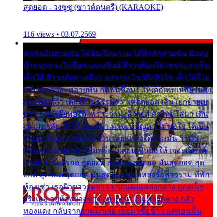
สุดยอด - วงซูซู (ซาวด์ดนตรี) (KARAOKE)
116 views • 03.07.2569
พ่อส่งเงินสามพัน ให้ฉันเรียนราม ได้อีกสักสามพัน ฉันคง
บ๊าย บาย จะไปซื้อกางเกงยีนส์ ลีวายส์มาใส่ เพราะเราเป็น
เด็กใต้ ลีวายส์อย่างเดียว อยากจะโชว์ถึงหิวโซ เด็กใต้ก็ไม่
หวั่น ตกตัวละหลายพัน กัดฟันซื้อมา ให้เด็กเทพเหลียวมอง
และต้องรู้ว่า เด็กใต้ไม่ธรรมดา แต่สุดยอด เดินโยกย้ายเย
ยวน กวนโอ๊ยพอได้ เพราะว่านุ่งลีวายส์ ตัวใหม่ใส่มา เดิน
เข้ามหาลัย จิ๊กโก๊มองหน้า ท่าจะมีปัญหา ไม่พอใจ ได้เป็น
เรื่องแน่นอน แต่ฉันไม่หวั่น เลยแหลงใต้ถามมัน ว่ามัน
พรั่นพรือ มันตอบว่าไม่พรื่อ เปลี่ยนเป็นยิ้มให้ เจอะเด็กใต้
ด้วยกัน ก็เลยรอด สุดยอด สุดยอด สุดยอด มันสุดยอด สุด
ยอด สุดยอด สุดยอด มันสุดยอด แอบหลงรักสาวราม ที่พัก
ห้องเช่า เธอผิวขาวผมยาว ปากแดงแหลงกลาง ถูกสเป็ก
จริงเธอ อยู่ห้องข้างข้าง อยากเข้าไปแหลงกลาง กลัว
ทองแดง กลับจากรามมาเจอ เธอมาซื้อข้าว แต่ก่อนนั้น