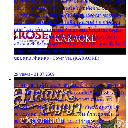
คู่แฟนเพลง ไม่เคยคิดว่าเก่ง หรือดังกว่าใคร..ใคร พระคุณ
ผู้ฟัง เท่านั้นยิ่งใหญ่ ที่เป็นแรงใจ ให้ผมดังมา.. ขอ องค์เท
วา สถิตฟากฟ้ายิ่งใหญ่ คุ้มภัยให้ท่าน เถิดหนา ขอจงเชื่อ
ใจ ไว้เถิดว่า ตราบชั่วชีวา ไม่ลืมแฟนเพลง ขอ อยู่คู่แฟน
เพลง ไม่เคยคิดว่าเก่ง หรือดังกว่าใคร..ใคร พระคุณผู้ฟัง
เท่านั้นยิ่งใหญ่ ที่เป็นแรงใจ ให้ผมดังมา.. ขอ องค์เทวา
สถิตฟากฟ้ายิ่งใหญ่ คุ้มภัยให้ท่าน เถิดหนา ขอจงเชื่อใจ ไว้
เถิดว่า ตราบชั่วชีวา ไม่ลืมแฟนเพลง
ขอบคุณแฟนเพลง - Cover Ver. (KARAOKE)
29 views • 31.07.2569
1. 00:00:00 ยินดีรับเดน 2. 00:03:44 น้ำตาอีสาน 3. 00:07:51
กิ่งทองใบหยก 4. 00:10:35 น้ำนิ่งไหลลึก 5. 00:13:49 ลานรัก
ลานเท 6. 00:17:06 จำใจจาก 7. 00:20:53 คืนฝนตก 8.
00:25:16 น้ำลงเดือนยี่ 9. 00:28:47 โสนน้อยเรือนงาม 10.
00:32:29 ตอไม้ที่ตายแล้ว 11. 00:35:41 น้ำกรดแช่เย็น 12.
00:39:08 อยากฟังซ้ำ 13. 00:42:32 รู้ว่าเขาหลอก 14.