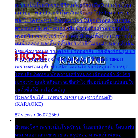
เพราะเป็นโรครักจาง ชีวิตเคว้งคว้าง เมื่อรักห่างร้างไกล
แม่ก็บอก พ่อก็สั่งจะรักใครสักครั้ง อย่าไปหวังความรวย
พลั้งไปใครจะช่วย ซื้อเปลมาไกว ให้ลูกบัวทอง เวรกรรม
ตามสนอง จึงเศร้าหมอง กลีบบัวทองต้องโรย บัวทองไม่
ตระหนัก เพราะไม่รักโคลนตม บัวทองท้องกลม เพราะลืม
ตมน้ำคลอง หลงลิ้น ที่สิ้นสัตย์ เจ้าจึงไม่ระมัด หลงกลิ่นลิ้น
โชย คำหวาน เขาวาดโรย บัวทองกลีบโรย ต้องร้อนรุม บัว
มาบานก่อนตูม ดุจไฟสุมร้อนรุมอุรา บัวทองผ่ายผอม
เพราะตรอมฤทัย ข้าวปลาไม่สนใจ ร้องไห้ลูกเดียว หยุด
โศก เสียเถิดทอง พักความเศร้าหมอง เถิดทองจ๋า ถึงใคร
เขาจะว่า ลูกเจ้าเกิดมา จะชื่อว่าไง พี่ขอเป็นเพื่อนปลอบใจ
จะตั้งชื่อให้ ว่าไอ้บังเอิญ
บัวทองร้องไห้ - เทพพร เพชรอุบล (ซาวด์ดนตรี)
(KARAOKE)
87 views • 06.07.2569
บัวทองโศก เพราะเป็นโรครักรุม ในอกกลัดกลุ้ม โดนแฟน
หนุ่มหลอกเอา เขารวย และรูปหล่อ มาพะเน้าพะนอ