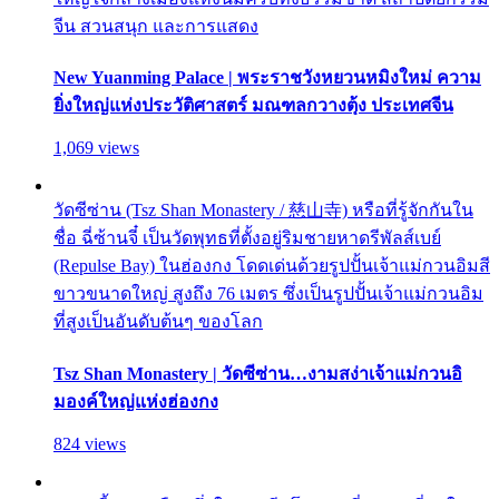
จีน สวนสนุก และการแสดง
New Yuanming Palace | พระราชวังหยวนหมิงใหม่ ความ
ยิ่งใหญ่แห่งประวัติศาสตร์ มณฑลกวางตุ้ง ประเทศจีน
1,069 views
วัดซีซ่าน (Tsz Shan Monastery / 慈山寺) หรือที่รู้จักกันใน
ชื่อ ฉี่ซ้านจี๋ เป็นวัดพุทธที่ตั้งอยู่ริมชายหาดรีพัลส์เบย์
(Repulse Bay) ในฮ่องกง โดดเด่นด้วยรูปปั้นเจ้าแม่กวนอิมสี
ขาวขนาดใหญ่ สูงถึง 76 เมตร ซึ่งเป็นรูปปั้นเจ้าแม่กวนอิม
ที่สูงเป็นอันดับต้นๆ ของโลก
Tsz Shan Monastery | วัดซีซ่าน…งามสง่าเจ้าแม่กวนอิ
มองค์ใหญ่แห่งฮ่องกง
824 views