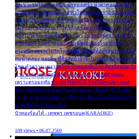
ออเซาะจนใจเบา สงสาร บัวทองเศร้า น้ำตาคลอเบ้า เฝ้า
อาลัย หนุ่มรูปหล่อหนีไกล หัวใจบัวทองระรวย บัวทองโศก
เพราะเป็นโรครักจาง ชีวิตเคว้งคว้าง เมื่อรักห่างร้างไกล
แม่ก็บอก พ่อก็สั่งจะรักใครสักครั้ง อย่าไปหวังความรวย
พลั้งไปใครจะช่วย ซื้อเปลมาไกว ให้ลูกบัวทอง เวรกรรม
ตามสนอง จึงเศร้าหมอง กลีบบัวทองต้องโรย บัวทองไม่
ตระหนัก เพราะไม่รักโคลนตม บัวทองท้องกลม เพราะลืม
ตมน้ำคลอง หลงลิ้น ที่สิ้นสัตย์ เจ้าจึงไม่ระมัด หลงกลิ่นลิ้น
โชย คำหวาน เขาวาดโรย บัวทองกลีบโรย ต้องร้อนรุม บัว
มาบานก่อนตูม ดุจไฟสุมร้อนรุมอุรา บัวทองผ่ายผอม
เพราะตรอมฤทัย ข้าวปลาไม่สนใจ ร้องไห้ลูกเดียว หยุด
โศก เสียเถิดทอง พักความเศร้าหมอง เถิดทองจ๋า ถึงใคร
เขาจะว่า ลูกเจ้าเกิดมา จะชื่อว่าไง พี่ขอเป็นเพื่อนปลอบใจ
จะตั้งชื่อให้ ว่าไอ้บังเอิญ
บัวทองร้องไห้ - เทพพร เพชรอุบล(KARAOKE)
109 views • 06.07.2569