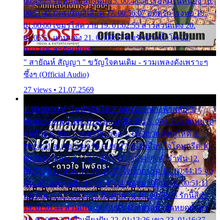
00:45:25 รอหน่อยน้องติ๋ม 15. 00:48:56 เรือล่มในหนอง 16.
00:51:43 บัตรเชิญสีเลือด 17. 00:56:07 อดีตรักโรงทอ 18.
01:00:00 เขมรไล่ควาย 19. 01:02:55 สาวสวนแตง 20.
01:05:51 แอบมอง 21. 01:09:27 พบรักปากน้ำโพ 22.
01:13:06 สายัณห์เมา
" สายัณห์ สัญญา " ขวัญใจคนเดิม - รวมเพลงดังเพราะๆ
ซึ้งๆ (Official Audio)
27 views • 21.07.2569
1. 00:00:00 ทำไมทำฉันได้ 2. 00:03:20 นางฟ้าสลัม 3.
00:06:50 คน 4. 00:10:36 บุญเหลือเกิน 5. 00:13:58 ฝนหยาด
สุดท้าย 6. 00:17:30 ยาใจยาจก 7. 00:20:30 คิดดูให้ดี 8.
00:24:21 ลบรอยแผลรัก 9. 00:27:35 เหมือนใจโดนกรีด 10.
00:30:54 ขบวนการเปาเปียว 11. 00:34:05 คำรำพัน 12.
00:37:20 ปาหนัน 13. 00:40:37 ใจเจ้ากรรม 14. 00:44:15 จูบ
ฉันแล้วจงตายเสีย 15. 00:47:24 ขอสูมาเต๊อะ 16. 00:51:11
คนใจมาร 17. 00:54:50 คืนทรมาน 18. 00:58:25 รักนี้สีดำ
19. 01:01:44 ส่วนเกิน 20. 01:05:42 หยาดน้ำฝนหยดน้ำตา
21. 01:09:13 เหลือเพียงฝัน 22. 01:13:26 เขา 23. 01:16:37