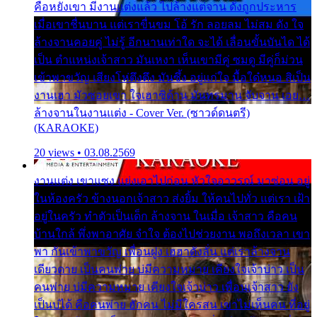
คือหยังเขา มีงานแต่งแล้ว ไปล้างแต่จาน ดั่งถูกประหาร
เมื่อเขาชื่นบาน แต่เราขื่นขม โอ้ รัก ลอยลม ไม่สม ดัง ใจ
ล้างจานคอยคู่ ไม่รู้ อีกนานเท่าใด จะได้ เลื่อนขั้นบันได ได้
เป็น ตำแหน่งเจ้าสาว มันเหงา เห็นเขามีคู่ ซมดู มีคู่ก็ม่วน
เข้าพาขวัญ เสียงโห่ตึงตึง มันซึ้ง อยู่แก่ใจ มื้อใด๋หนอ สิเป็น
งานเฮา มัวซอยเขา ใจเฮาซิด้าน มันทรมาน จับจาน เอย…
ล้างจานในงานแต่ง - Cover Ver. (ซาวด์ดนตรี)
(KARAOKE)
20 views • 03.08.2569
งานแต่ง เขาแซง แย่งเอาไปก่อน หัวใจอาวรณ์ มาซ่อน อยู่
ในห้องครัว ข้างนอกเจ้าสาว ส่งยิ้ม ให้คนไปทั่ว แต่เรา เฝ้า
อยู่ในครัว ทำตัวเป็นเด็ก ล้างจาน ในเมื่อ เจ้าสาว คือคน
บ้านใกล้ พึ่งพาอาศัย จำใจ ต้องไปช่วยงาน พอถึงเวลา เขา
พา กันเข้าพาขวัญ เพื่อนฝูง เฮฮาดังลั่น แต่เราล้างจาน
เดียวดาย เป็นคนพ่าย บ่มีความหมาย เคียงใจเจ้าบ่าว เป็น
คนพ่าย บ่มีความหมาย เคียงใจเจ้าบ่าว เพื่อนเจ้าสาว ยัง
เป็นบ่ได้ คือคนพ่าย ฮักคน ไม่มีใครสน เขาไม่เห็นคน ที่อยู่