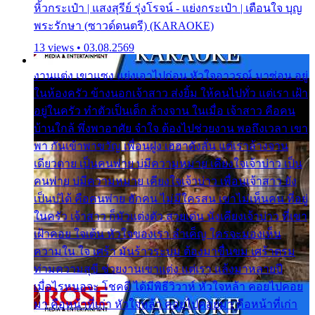
หิ้วกระเป๋า | แสงสุรีย์ รุ่งโรจน์ - แย่งกระเป๋า | เตือนใจ บุญ
พระรักษา (ซาวด์ดนตรี) (KARAOKE)
13 views • 03.08.2569
งานแต่ง เขาแซง แย่งเอาไปก่อน หัวใจอาวรณ์ มาซ่อน อยู่
ในห้องครัว ข้างนอกเจ้าสาว ส่งยิ้ม ให้คนไปทั่ว แต่เรา เฝ้า
อยู่ในครัว ทำตัวเป็นเด็ก ล้างจาน ในเมื่อ เจ้าสาว คือคน
บ้านใกล้ พึ่งพาอาศัย จำใจ ต้องไปช่วยงาน พอถึงเวลา เขา
พา กันเข้าพาขวัญ เพื่อนฝูง เฮฮาดังลั่น แต่เราล้างจาน
เดียวดาย เป็นคนพ่าย บ่มีความหมาย เคียงใจเจ้าบ่าว เป็น
คนพ่าย บ่มีความหมาย เคียงใจเจ้าบ่าว เพื่อนเจ้าสาว ยัง
เป็นบ่ได้ คือคนพ่าย ฮักคน ไม่มีใครสน เขาไม่เห็นคน ที่อยู่
ในครัว เจ้าสาว ก็มัวแต่งตัว สวยเด่น นั่งเคียงเจ้าบ่าว ที่เขา
เฝ้าคอย ใจเต้น หัวใจของเรา ลำเค็ญ ใครจะมองเห็น
ความใน ใจ เศร้า มันร้าวระบม ต้องมาขื่นขม เศร้าตรม
ท่ามความสุขี ช่วยงานเขาแต่ง แต่เรา แล้งมาหลายปี
เมื่อไรหนอจะ โชคดี ได้มีพิธีวิวาห์ หัวใจหล้า คอยไปคอย
มา คือหน้าที่เก่า หัวใจหล้า คอยไปคอยมา คือหน้าที่เก่า