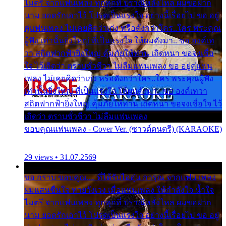
ไมตรี จากแฟนเพลง ทุกทุกที่ ปราณีหลั่งไหล ผมขอฝาก
นาม ยอดรักเอาไว้ โปรดเป็นแรงใจ อย่างนี้เรื่อยไป ขอ อยู่
คู่แฟนเพลง ไม่เคยคิดว่าเก่ง หรือดังกว่าใคร..ใคร พระคุณ
ผู้ฟัง เท่านั้นยิ่งใหญ่ ที่เป็นแรงใจ ให้ผมดังมา.. ขอ องค์เท
วา สถิตฟากฟ้ายิ่งใหญ่ คุ้มภัยให้ท่าน เถิดหนา ขอจงเชื่อ
ใจ ไว้เถิดว่า ตราบชั่วชีวา ไม่ลืมแฟนเพลง ขอ อยู่คู่แฟน
เพลง ไม่เคยคิดว่าเก่ง หรือดังกว่าใคร..ใคร พระคุณผู้ฟัง
เท่านั้นยิ่งใหญ่ ที่เป็นแรงใจ ให้ผมดังมา.. ขอ องค์เทวา
สถิตฟากฟ้ายิ่งใหญ่ คุ้มภัยให้ท่าน เถิดหนา ขอจงเชื่อใจ ไว้
เถิดว่า ตราบชั่วชีวา ไม่ลืมแฟนเพลง
ขอบคุณแฟนเพลง - Cover Ver. (ซาวด์ดนตรี) (KARAOKE)
29 views • 31.07.2569
ขอ กราบ ขอบคุณ.... ที่ได้รับไออุ่น การุณ จากแฟน เพลง
ผมแสนชื่นใจ หายวังเวง เมื่อแฟนเพลง ให้กำลังใจ น้ำใจ
ไมตรี จากแฟนเพลง ทุกทุกที่ ปราณีหลั่งไหล ผมขอฝาก
นาม ยอดรักเอาไว้ โปรดเป็นแรงใจ อย่างนี้เรื่อยไป ขอ อยู่