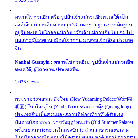
หนานไห่กวนอิม หรือ รูปปั้นเจ้าแม่กวนอิมทะเลใต้ เป็น
องค์เจ้าแม่กวนอิมความสูง 33 เมตรรวมฐาน ประดิษฐาน
อยู่ริมทะเล ไม่ไกลกันนักกับ “วัดเจ้าแม่กวนอิมไม่ยอมไป”
บนเกาะผู่โถวซาน เมืองโจวซาน มณฑลเจ้อเจียง ประเทศ
จีน
Nanhai Guanyin : หนานไห่กวนอิม...รูปปั้นเจ้าแม่กวนอิม
ทะเลใต้, ผู่โถวซาน ประเทศจีน
1,025 views
พระราชวังหยวนหมิงใหม่ (New Yuanming Palace/宮新園
明園) ในเมืองจูไห่ (Zhuhai) มณฑลกวางตุ้ง (Quangdong)
ประเทศจีน เป็นสวนและสถานที่ท่องเที่ยวที่ได้รับแรง
บันดาลใจจากพระราชวังฤดูร้อนเก่า (Old Summer Palace)
หรือหยวนหมิงหยวนในกรุงปักกิ่ง สวนสาธารณะขนาด
ใหญ่ใจกลางเมืองแห่งนี้มีครบทั้งธรรมชาติ สถาปัตยกรรม