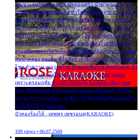
ออเซาะจนใจเบา สงสาร บัวทองเศร้า น้ำตาคลอเบ้า เฝ้า
อาลัย หนุ่มรูปหล่อหนีไกล หัวใจบัวทองระรวย บัวทองโศก
เพราะเป็นโรครักจาง ชีวิตเคว้งคว้าง เมื่อรักห่างร้างไกล
แม่ก็บอก พ่อก็สั่งจะรักใครสักครั้ง อย่าไปหวังความรวย
พลั้งไปใครจะช่วย ซื้อเปลมาไกว ให้ลูกบัวทอง เวรกรรม
ตามสนอง จึงเศร้าหมอง กลีบบัวทองต้องโรย บัวทองไม่
ตระหนัก เพราะไม่รักโคลนตม บัวทองท้องกลม เพราะลืม
ตมน้ำคลอง หลงลิ้น ที่สิ้นสัตย์ เจ้าจึงไม่ระมัด หลงกลิ่นลิ้น
โชย คำหวาน เขาวาดโรย บัวทองกลีบโรย ต้องร้อนรุม บัว
มาบานก่อนตูม ดุจไฟสุมร้อนรุมอุรา บัวทองผ่ายผอม
เพราะตรอมฤทัย ข้าวปลาไม่สนใจ ร้องไห้ลูกเดียว หยุด
โศก เสียเถิดทอง พักความเศร้าหมอง เถิดทองจ๋า ถึงใคร
เขาจะว่า ลูกเจ้าเกิดมา จะชื่อว่าไง พี่ขอเป็นเพื่อนปลอบใจ
จะตั้งชื่อให้ ว่าไอ้บังเอิญ
บัวทองร้องไห้ - เทพพร เพชรอุบล(KARAOKE)
109 views • 06.07.2569