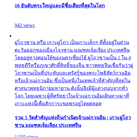
10 อันดับพระใหญ่และมีชื่อเสียงที่สุดในโลก
942 views
ผู่โถวซาน หรือ เกาะผู่โถว เป็นเกาะเล็กๆ ที่ตั้งอยู่ในส่วน
ตะวันออกของเมืองโจวซาน มณฑลเจ้อเจียง ประเทศจีน
โดยอยู่ทางตอนใต้ของนครเซี่ยงไฮ้ ผู่โถวซานเป็น 1 ใน 4
พุทธคีรีหรือภูเขาศักดิ์สิทธิ์ของจีน ชาวพุทธจีนเชื่อกันว่าผู่
โถวซานเป็นที่ประทับและตรัสรู้ของพระโพธิสัตว์กวนอิม
หรือเจ้าแม่กวนอิม ซึ่งเป็นหนึ่งในเทพเจ้าที่สำคัญที่สุดใน
ศาสนาพุทธนิกายมหายาน ดังนั้นจึงมีผู้แสวงบุญจากทั่ว
โลก โดยเฉพาะผู้ที่ศรัทธาในเจ้าแม่กวนอิมเดินทางมาที่
เกาะแห่งนี้เพื่อสักการะขอพรอยู่โดยตลอด
รวม 5 วัดสำคัญแห่งถิ่นกำเนิดเจ้าแม่กวนอิม | เกาะผู่โถว
ซาน มณฑลเจ้อเจียง ประเทศจีน
1,525 views