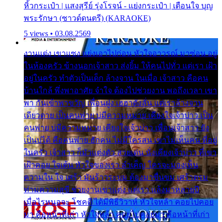
หิ้วกระเป๋า | แสงสุรีย์ รุ่งโรจน์ - แย่งกระเป๋า | เตือนใจ บุญ
พระรักษา (ซาวด์ดนตรี) (KARAOKE)
5 views • 03.08.2569
งานแต่ง เขาแซง แย่งเอาไปก่อน หัวใจอาวรณ์ มาซ่อน อยู่
ในห้องครัว ข้างนอกเจ้าสาว ส่งยิ้ม ให้คนไปทั่ว แต่เรา เฝ้า
อยู่ในครัว ทำตัวเป็นเด็ก ล้างจาน ในเมื่อ เจ้าสาว คือคน
บ้านใกล้ พึ่งพาอาศัย จำใจ ต้องไปช่วยงาน พอถึงเวลา เขา
พา กันเข้าพาขวัญ เพื่อนฝูง เฮฮาดังลั่น แต่เราล้างจาน
เดียวดาย เป็นคนพ่าย บ่มีความหมาย เคียงใจเจ้าบ่าว เป็น
คนพ่าย บ่มีความหมาย เคียงใจเจ้าบ่าว เพื่อนเจ้าสาว ยัง
เป็นบ่ได้ คือคนพ่าย ฮักคน ไม่มีใครสน เขาไม่เห็นคน ที่อยู่
ในครัว เจ้าสาว ก็มัวแต่งตัว สวยเด่น นั่งเคียงเจ้าบ่าว ที่เขา
เฝ้าคอย ใจเต้น หัวใจของเรา ลำเค็ญ ใครจะมองเห็น
ความใน ใจ เศร้า มันร้าวระบม ต้องมาขื่นขม เศร้าตรม
ท่ามความสุขี ช่วยงานเขาแต่ง แต่เรา แล้งมาหลายปี
เมื่อไรหนอจะ โชคดี ได้มีพิธีวิวาห์ หัวใจหล้า คอยไปคอย
มา คือหน้าที่เก่า หัวใจหล้า คอยไปคอยมา คือหน้าที่เก่า