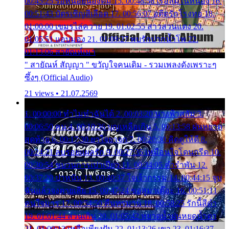
00:45:25 รอหน่อยน้องติ๋ม 15. 00:48:56 เรือล่มในหนอง 16.
00:51:43 บัตรเชิญสีเลือด 17. 00:56:07 อดีตรักโรงทอ 18.
01:00:00 เขมรไล่ควาย 19. 01:02:55 สาวสวนแตง 20.
01:05:51 แอบมอง 21. 01:09:27 พบรักปากน้ำโพ 22.
01:13:06 สายัณห์เมา
" สายัณห์ สัญญา " ขวัญใจคนเดิม - รวมเพลงดังเพราะๆ
ซึ้งๆ (Official Audio)
21 views • 21.07.2569
1. 00:00:00 ทำไมทำฉันได้ 2. 00:03:20 นางฟ้าสลัม 3.
00:06:50 คน 4. 00:10:36 บุญเหลือเกิน 5. 00:13:58 ฝนหยาด
สุดท้าย 6. 00:17:30 ยาใจยาจก 7. 00:20:30 คิดดูให้ดี 8.
00:24:21 ลบรอยแผลรัก 9. 00:27:35 เหมือนใจโดนกรีด 10.
00:30:54 ขบวนการเปาเปียว 11. 00:34:05 คำรำพัน 12.
00:37:20 ปาหนัน 13. 00:40:37 ใจเจ้ากรรม 14. 00:44:15 จูบ
ฉันแล้วจงตายเสีย 15. 00:47:24 ขอสูมาเต๊อะ 16. 00:51:11
คนใจมาร 17. 00:54:50 คืนทรมาน 18. 00:58:25 รักนี้สีดำ
19. 01:01:44 ส่วนเกิน 20. 01:05:42 หยาดน้ำฝนหยดน้ำตา
21. 01:09:13 เหลือเพียงฝัน 22. 01:13:26 เขา 23. 01:16:37