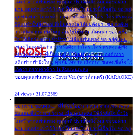
ไมตรี จากแฟนเพลง ทุกทุกที่ ปราณีหลั่งไหล ผมขอฝาก
นาม ยอดรักเอาไว้ โปรดเป็นแรงใจ อย่างนี้เรื่อยไป ขอ อยู่
คู่แฟนเพลง ไม่เคยคิดว่าเก่ง หรือดังกว่าใคร..ใคร พระคุณ
ผู้ฟัง เท่านั้นยิ่งใหญ่ ที่เป็นแรงใจ ให้ผมดังมา.. ขอ องค์เท
วา สถิตฟากฟ้ายิ่งใหญ่ คุ้มภัยให้ท่าน เถิดหนา ขอจงเชื่อ
ใจ ไว้เถิดว่า ตราบชั่วชีวา ไม่ลืมแฟนเพลง ขอ อยู่คู่แฟน
เพลง ไม่เคยคิดว่าเก่ง หรือดังกว่าใคร..ใคร พระคุณผู้ฟัง
เท่านั้นยิ่งใหญ่ ที่เป็นแรงใจ ให้ผมดังมา.. ขอ องค์เทวา
สถิตฟากฟ้ายิ่งใหญ่ คุ้มภัยให้ท่าน เถิดหนา ขอจงเชื่อใจ ไว้
เถิดว่า ตราบชั่วชีวา ไม่ลืมแฟนเพลง
ขอบคุณแฟนเพลง - Cover Ver. (ซาวด์ดนตรี) (KARAOKE)
24 views • 31.07.2569
ขอ กราบ ขอบคุณ.... ที่ได้รับไออุ่น การุณ จากแฟน เพลง
ผมแสนชื่นใจ หายวังเวง เมื่อแฟนเพลง ให้กำลังใจ น้ำใจ
ไมตรี จากแฟนเพลง ทุกทุกที่ ปราณีหลั่งไหล ผมขอฝาก
นาม ยอดรักเอาไว้ โปรดเป็นแรงใจ อย่างนี้เรื่อยไป ขอ อยู่