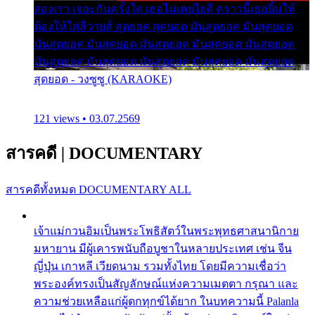
สองเรา เจอะกันครั้งใด เธอไม่เคยไยดี คราวนี้เธอยิ้มให้
ต้องให้ใส่ลีวายส์ สุดยอด สุดยอด มันสุดยอด มันสุดยอด
มันสุดยอด มันสุดยอด มันสุดยอด มันสุดยอด มันสุดยอด
มันสุดยอด มันสุดยอด มันสุดยอด มันสุดยอด มันสุดยอด
สุดยอด - วงซูซู (KARAOKE)
121 views • 03.07.2569
สารคดี
|
DOCUMENTARY
สารคดีทั้งหมด
DOCUMENTARY ALL
เจ้าแม่กวนอิมเป็นพระโพธิสัตว์ในพระพุทธศาสนานิกาย
มหายาน มีผู้เคารพนับถือบูชาในหลายประเทศ เช่น จีน
ญี่ปุ่น เกาหลี เวียดนาม รวมทั้งไทย โดยมีความเชื่อว่า
พระองค์ทรงเป็นสัญลักษณ์แห่งความเมตตา กรุณา และ
ความช่วยเหลือแก่ผู้ตกทุกข์ได้ยาก ในบทความนี้ Palanla