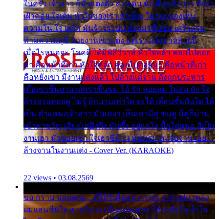
ในครัว เจ้าสาว ก็มัวแต่งตัว สวยเด่น นั่งเคียงเจ้าบ่าว ที่เขา
เฝ้าคอย ใจเต้น หัวใจของเรา ลำเค็ญ ใครจะมองเห็น
ความใน ใจ เศร้า มันร้าวระบม ต้องมาขื่นขม เศร้าตรม
ท่ามความสุขี ช่วยงานเขาแต่ง แต่เรา แล้งมาหลายปี
เมื่อไรหนอจะ โชคดี ได้มีพิธีวิวาห์ หัวใจหล้า คอยไปคอย
มา คือหน้าที่เก่า หัวใจหล้า คอยไปคอยมา คือหน้าที่เก่า
คือหยังเขา มีงานแต่งแล้ว ไปล้างแต่จาน ดั่งถูกประหาร
เมื่อเขาชื่นบาน แต่เราขื่นขม โอ้ รัก ลอยลม ไม่สม ดัง ใจ
ล้างจานคอยคู่ ไม่รู้ อีกนานเท่าใด จะได้ เลื่อนขั้นบันได ได้
เป็น ตำแหน่งเจ้าสาว มันเหงา เห็นเขามีคู่ ซมดู มีคู่ก็ม่วน
เข้าพาขวัญ เสียงโห่ตึงตึง มันซึ้ง อยู่แก่ใจ มื้อใด๋หนอ สิเป็น
งานเฮา มัวซอยเขา ใจเฮาซิด้าน มันทรมาน จับจาน เอย…
ล้างจานในงานแต่ง - Cover Ver. (KARAOKE)
22 views • 03.08.2569
ขอ กราบ ขอบคุณ.... ที่ได้รับไออุ่น การุณ จากแฟน เพลง
ผมแสนชื่นใจ หายวังเวง เมื่อแฟนเพลง ให้กำลังใจ น้ำใจ