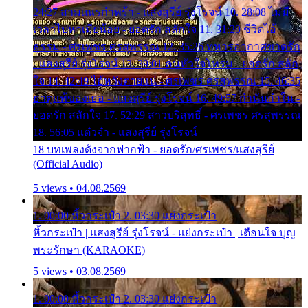
24:27 สามเณรกำพร้า - แสงสุรีย์ รุ่งโรจน์ 10. 28:08 ไม่มี
เวลาไปหาเมียน้อย - ยอดรัก สลักใจ 11. 31:29 ชีวิตไอ้
ธรรม - ศรเพชร ศรสุพรรณ 12. 35:26 ทหารอากาศขาดรัก
- แสงสุรีย์ รุ่งโรจน์ 13. 39:01 คนหัวใจโทรม - ยอดรัก สลัก
ใจ 14. 42:49 ไอ้หวังตายแน่ - ศรเพชร ศรสุพรรณ 15. 46:35
ธาตุแท้ของเธอ - แสงสุรีย์ รุ่งโรจน์ 16. 49:57 กำนันกำใน -
ยอดรัก สลักใจ 17. 52:29 สาวบริสุทธิ์ - ศรเพชร ศรสุพรรณ
18. 56:05 แต๋วจ๋า - แสงสุรีย์ รุ่งโรจน์
18 บทเพลงดังจากฟากฟ้า - ยอดรัก/ศรเพชร/แสงสุรีย์
(Official Audio)
5 views • 04.08.2569
1. 00:00 หิ้วกระเป๋า 2. 03:30 แย่งกระเป๋า
หิ้วกระเป๋า | แสงสุรีย์ รุ่งโรจน์ - แย่งกระเป๋า | เตือนใจ บุญ
พระรักษา (KARAOKE)
5 views • 03.08.2569
1. 00:00 หิ้วกระเป๋า 2. 03:30 แย่งกระเป๋า