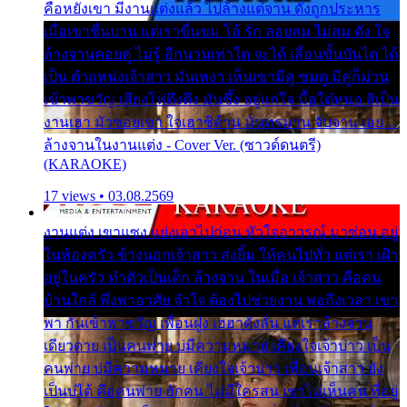
คือหยังเขา มีงานแต่งแล้ว ไปล้างแต่จาน ดั่งถูกประหาร
เมื่อเขาชื่นบาน แต่เราขื่นขม โอ้ รัก ลอยลม ไม่สม ดัง ใจ
ล้างจานคอยคู่ ไม่รู้ อีกนานเท่าใด จะได้ เลื่อนขั้นบันได ได้
เป็น ตำแหน่งเจ้าสาว มันเหงา เห็นเขามีคู่ ซมดู มีคู่ก็ม่วน
เข้าพาขวัญ เสียงโห่ตึงตึง มันซึ้ง อยู่แก่ใจ มื้อใด๋หนอ สิเป็น
งานเฮา มัวซอยเขา ใจเฮาซิด้าน มันทรมาน จับจาน เอย…
ล้างจานในงานแต่ง - Cover Ver. (ซาวด์ดนตรี)
(KARAOKE)
17 views • 03.08.2569
งานแต่ง เขาแซง แย่งเอาไปก่อน หัวใจอาวรณ์ มาซ่อน อยู่
ในห้องครัว ข้างนอกเจ้าสาว ส่งยิ้ม ให้คนไปทั่ว แต่เรา เฝ้า
อยู่ในครัว ทำตัวเป็นเด็ก ล้างจาน ในเมื่อ เจ้าสาว คือคน
บ้านใกล้ พึ่งพาอาศัย จำใจ ต้องไปช่วยงาน พอถึงเวลา เขา
พา กันเข้าพาขวัญ เพื่อนฝูง เฮฮาดังลั่น แต่เราล้างจาน
เดียวดาย เป็นคนพ่าย บ่มีความหมาย เคียงใจเจ้าบ่าว เป็น
คนพ่าย บ่มีความหมาย เคียงใจเจ้าบ่าว เพื่อนเจ้าสาว ยัง
เป็นบ่ได้ คือคนพ่าย ฮักคน ไม่มีใครสน เขาไม่เห็นคน ที่อยู่