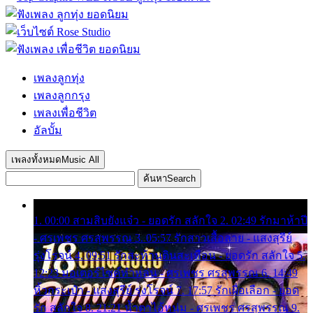
เพลงลูกทุ่ง
เพลงลูกกรุง
เพลงเพื่อชีวิต
อัลบั้ม
เพลงทั้งหมด
Music All
ค้นหา
Search
1. 00:00 สามสิบยังแจ๋ว - ยอดรัก สลักใจ 2. 02:49 รักมาห้าปี
- ศรเพชร ศรสุพรรณ 3. 05:57 รักสาวเสื้อลาย - แสงสุรีย์
รุ่งโรจน์ 4. 09:51 รักสะท้านดินสะเทือน - ยอดรัก สลักใจ 5.
12:23 มอเตอร์ไซค์ทำหล่น - ศรเพชร ศรสุพรรณ 6. 14:49
หิ้วกระเป๋า - แสงสุรีย์ รุ่งโรจน์ 7. 17:57 รักเผื่อเลือก - ยอด
รัก สลักใจ 8. 21:21 น้ำตาไอ้หนุ่ม - ศรเพชร ศรสุพรรณ 9.