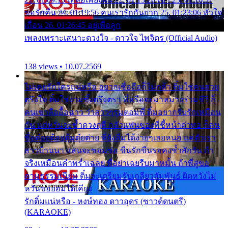
ขอรักคืน 24. 01:19:56 คนเรารักกันยาก 25. 01:23:06 หัวใจ
เถื่อน 26. 01:26:45 อยู่เพื่อลูก
เพลงเพราะเสนาะดวงใจ - ดาวใจ ไพจิตร (Official Audio)
138 views • 10.07.2569
ไม่เคยรักใครแน่หรือ อยากเชื่อถือก็ไม่กล้า ติ๋มใช่คนสวย
ตรึงใจ ติ๋มใช่งามซึ้งตรึงตรา พี่หรือจะมาหมายร่วมชีวี ก็
คนเขาลืออื้อฉาว ว่าสาวๆรุมตอมพี่ ติ๋มอยากรับรักเหมือน
กัน แต่หวั่นจะช้ำดวงฤดี กลัวแฟนของพี่ชี้หน้าด่าทอ ก็คน
ชื่อต๋อยต้อยตุ้มตุ๋ยต่าย พี่ยังลืมได้ง่ายๆเลยหนอ แค่ตัวเรา
สาวบ้านนา แสนจะซอมซ่อ ขืนรักขืนรอคงช้ำสักวัน ถ้า
จริงเหมือนคำพร่ำเฉลย พี่อย่าเฉยรีบมาหมั้น ถ้าพี่สู่ขอ
ตามธรรมเนียม ติ๋มจะเตรียมรับเกลียวสัมพันธ์ ผิดหวังไม่
หวั่นขอยอมได้เคียง
รักติ๋มแน่หรือ - หงษ์ทอง ดาวอุดร (ซาวด์ดนตรี)
(KARAOKE)