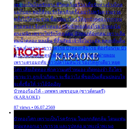
เพราะเป็นโรครักจาง ชีวิตเคว้งคว้าง เมื่อรักห่างร้างไกล
แม่ก็บอก พ่อก็สั่งจะรักใครสักครั้ง อย่าไปหวังความรวย
พลั้งไปใครจะช่วย ซื้อเปลมาไกว ให้ลูกบัวทอง เวรกรรม
ตามสนอง จึงเศร้าหมอง กลีบบัวทองต้องโรย บัวทองไม่
ตระหนัก เพราะไม่รักโคลนตม บัวทองท้องกลม เพราะลืม
ตมน้ำคลอง หลงลิ้น ที่สิ้นสัตย์ เจ้าจึงไม่ระมัด หลงกลิ่นลิ้น
โชย คำหวาน เขาวาดโรย บัวทองกลีบโรย ต้องร้อนรุม บัว
มาบานก่อนตูม ดุจไฟสุมร้อนรุมอุรา บัวทองผ่ายผอม
เพราะตรอมฤทัย ข้าวปลาไม่สนใจ ร้องไห้ลูกเดียว หยุด
โศก เสียเถิดทอง พักความเศร้าหมอง เถิดทองจ๋า ถึงใคร
เขาจะว่า ลูกเจ้าเกิดมา จะชื่อว่าไง พี่ขอเป็นเพื่อนปลอบใจ
จะตั้งชื่อให้ ว่าไอ้บังเอิญ
บัวทองร้องไห้ - เทพพร เพชรอุบล (ซาวด์ดนตรี)
(KARAOKE)
87 views • 06.07.2569
บัวทองโศก เพราะเป็นโรครักรุม ในอกกลัดกลุ้ม โดนแฟน
หนุ่มหลอกเอา เขารวย และรูปหล่อ มาพะเน้าพะนอ