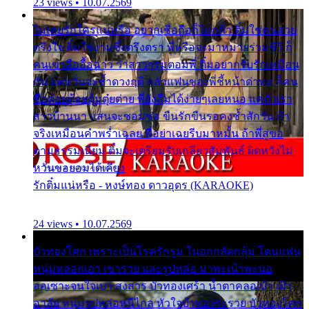
23 views • 10.07.2569
ไม่เคยรักใครแน่หรือ อยากเชื่อถือก็ไม่กล้า ติ๋มใช่คนสวย
ตรึงใจ ติ๋มใช่งามซึ้งตรึงตรา พี่หรือจะมาหมายร่วมชีวี ก็
คนเขาลืออื้อฉาว ว่าสาวๆรุมตอมพี่ ติ๋มอยากรับรักเหมือน
กัน แต่หวั่นจะช้ำดวงฤดี กลัวแฟนของพี่ชี้หน้าด่าทอ ก็คน
ชื่อต๋อยต้อยตุ้มตุ๋ยต่าย พี่ยังลืมได้ง่ายๆเลยหนอ แค่ตัวเรา
สาวบ้านนา แสนจะซอมซ่อ ขืนรักขืนรอคงช้ำสักวัน ถ้า
จริงเหมือนคำพร่ำเฉลย พี่อย่าเฉยรีบมาหมั้น ถ้าพี่สู่ขอ
ตามธรรมเนียม ติ๋มจะเตรียมรับเกลียวสัมพันธ์ ผิดหวังไม่
หวั่นขอยอมได้เคียง
รักติ๋มแน่หรือ - หงษ์ทอง ดาวอุดร (KARAOKE)
24 views • 10.07.2569
บัวทองโศก เพราะเป็นโรครักรุม ในอกกลัดกลุ้ม โดนแฟน
หนุ่มหลอกเอา เขารวย และรูปหล่อ มาพะเน้าพะนอ
ออเซาะจนใจเบา สงสาร บัวทองเศร้า น้ำตาคลอเบ้า เฝ้า
อาลัย หนุ่มรูปหล่อหนีไกล หัวใจบัวทองระรวย บัวทองโศก