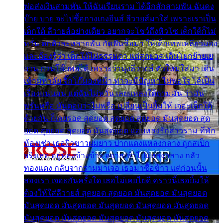
พ่อส่งเงินสามพัน ให้ฉันเรียนราม ได้อีกสักสามพัน ฉันคง
บ๊าย บาย จะไปซื้อกางเกงยีนส์ ลีวายส์มาใส่ เพราะเราเป็น
เด็กใต้ ลีวายส์อย่างเดียว อยากจะโชว์ถึงหิวโซ เด็กใต้ก็ไม่
หวั่น ตกตัวละหลายพัน กัดฟันซื้อมา ให้เด็กเทพเหลียวมอง
และต้องรู้ว่า เด็กใต้ไม่ธรรมดา แต่สุดยอด เดินโยกย้ายเย
ยวน กวนโอ๊ยพอได้ เพราะว่านุ่งลีวายส์ ตัวใหม่ใส่มา เดิน
เข้ามหาลัย จิ๊กโก๊มองหน้า ท่าจะมีปัญหา ไม่พอใจ ได้เป็น
เรื่องแน่นอน แต่ฉันไม่หวั่น เลยแหลงใต้ถามมัน ว่ามัน
พรั่นพรือ มันตอบว่าไม่พรื่อ เปลี่ยนเป็นยิ้มให้ เจอะเด็กใต้
ด้วยกัน ก็เลยรอด สุดยอด สุดยอด สุดยอด มันสุดยอด สุด
ยอด สุดยอด สุดยอด มันสุดยอด แอบหลงรักสาวราม ที่พัก
ห้องเช่า เธอผิวขาวผมยาว ปากแดงแหลงกลาง ถูกสเป็ก
จริงเธอ อยู่ห้องข้างข้าง อยากเข้าไปแหลงกลาง กลัว
ทองแดง กลับจากรามมาเจอ เธอมาซื้อข้าว แต่ก่อนนั้น
สองเรา เจอะกันครั้งใด เธอไม่เคยไยดี คราวนี้เธอยิ้มให้
ต้องให้ใส่ลีวายส์ สุดยอด สุดยอด มันสุดยอด มันสุดยอด
มันสุดยอด มันสุดยอด มันสุดยอด มันสุดยอด มันสุดยอด
มันสุดยอด มันสุดยอด มันสุดยอด มันสุดยอด มันสุดยอด