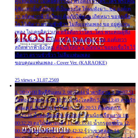
คู่แฟนเพลง ไม่เคยคิดว่าเก่ง หรือดังกว่าใคร..ใคร พระคุณ
ผู้ฟัง เท่านั้นยิ่งใหญ่ ที่เป็นแรงใจ ให้ผมดังมา.. ขอ องค์เท
วา สถิตฟากฟ้ายิ่งใหญ่ คุ้มภัยให้ท่าน เถิดหนา ขอจงเชื่อ
ใจ ไว้เถิดว่า ตราบชั่วชีวา ไม่ลืมแฟนเพลง ขอ อยู่คู่แฟน
เพลง ไม่เคยคิดว่าเก่ง หรือดังกว่าใคร..ใคร พระคุณผู้ฟัง
เท่านั้นยิ่งใหญ่ ที่เป็นแรงใจ ให้ผมดังมา.. ขอ องค์เทวา
สถิตฟากฟ้ายิ่งใหญ่ คุ้มภัยให้ท่าน เถิดหนา ขอจงเชื่อใจ ไว้
เถิดว่า ตราบชั่วชีวา ไม่ลืมแฟนเพลง
ขอบคุณแฟนเพลง - Cover Ver. (KARAOKE)
25 views • 31.07.2569
1. 00:00:00 ยินดีรับเดน 2. 00:03:44 น้ำตาอีสาน 3. 00:07:51
กิ่งทองใบหยก 4. 00:10:35 น้ำนิ่งไหลลึก 5. 00:13:49 ลานรัก
ลานเท 6. 00:17:06 จำใจจาก 7. 00:20:53 คืนฝนตก 8.
00:25:16 น้ำลงเดือนยี่ 9. 00:28:47 โสนน้อยเรือนงาม 10.
00:32:29 ตอไม้ที่ตายแล้ว 11. 00:35:41 น้ำกรดแช่เย็น 12.
00:39:08 อยากฟังซ้ำ 13. 00:42:32 รู้ว่าเขาหลอก 14.