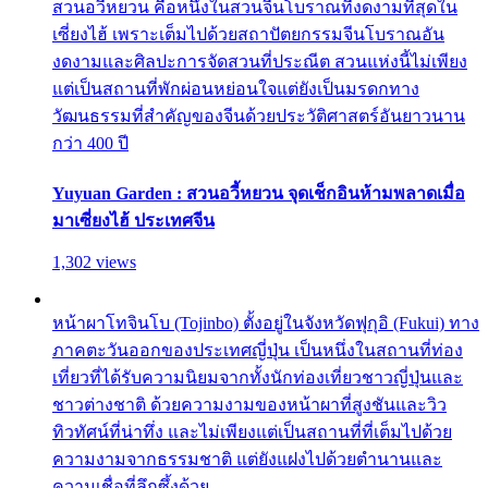
สวนอวี้หยวน คือหนึ่งในสวนจีนโบราณที่งดงามที่สุดใน
เซี่ยงไฮ้ เพราะเต็มไปด้วยสถาปัตยกรรมจีนโบราณอัน
งดงามและศิลปะการจัดสวนที่ประณีต สวนแห่งนี้ไม่เพียง
แต่เป็นสถานที่พักผ่อนหย่อนใจแต่ยังเป็นมรดกทาง
วัฒนธรรมที่สำคัญของจีนด้วยประวัติศาสตร์อันยาวนาน
กว่า 400 ปี
Yuyuan Garden : สวนอวี้หยวน จุดเช็กอินห้ามพลาดเมื่อ
มาเซี่ยงไฮ้ ประเทศจีน
1,302 views
หน้าผาโทจินโบ (Tojinbo) ตั้งอยู่ในจังหวัดฟุกุอิ (Fukui) ทาง
ภาคตะวันออกของประเทศญี่ปุ่น เป็นหนึ่งในสถานที่ท่อง
เที่ยวที่ได้รับความนิยมจากทั้งนักท่องเที่ยวชาวญี่ปุ่นและ
ชาวต่างชาติ ด้วยความงามของหน้าผาที่สูงชันและวิว
ทิวทัศน์ที่น่าทึ่ง และไม่เพียงแต่เป็นสถานที่ที่เต็มไปด้วย
ความงามจากธรรมชาติ แต่ยังแฝงไปด้วยตำนานและ
ความเชื่อที่ลึกซึ้งด้วย