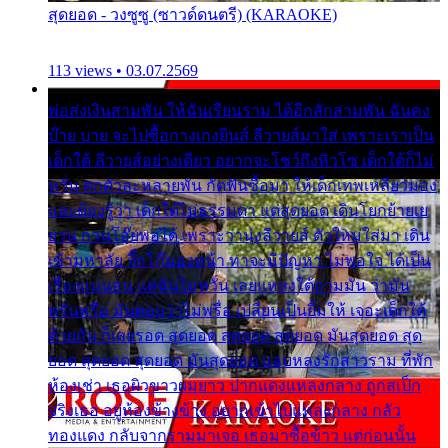
สุดยอด - วงซูซู (ซาวด์ดนตรี) (KARAOKE)
113 views • 03.07.2569
พ่อส่งเงินสามพัน ให้ฉันเรียนราม ได้อีกสักสามพัน ฉันคง
บ๊าย บาย จะไปซื้อกางเกงยีนส์ ลีวายส์มาใส่ เพราะเราเป็น
เด็กใต้ ลีวายส์อย่างเดียว อยากจะโชว์ถึงหิวโซ เด็กใต้ก็ไม่
หวั่น ตกตัวละหลายพัน กัดฟันซื้อมา ให้เด็กเทพเหลียวมอง
และต้องรู้ว่า เด็กใต้ไม่ธรรมดา แต่สุดยอด เดินโยกย้ายเย
ยวน กวนโอ๊ยพอได้ เพราะว่านุ่งลีวายส์ ตัวใหม่ใส่มา เดิน
เข้ามหาลัย จิ๊กโก๊มองหน้า ท่าจะมีปัญหา ไม่พอใจ ได้เป็น
เรื่องแน่นอน แต่ฉันไม่หวั่น เลยแหลงใต้ถามมัน ว่ามัน
พรั่นพรือ มันตอบว่าไม่พรื่อ เปลี่ยนเป็นยิ้มให้ เจอะเด็กใต้
ด้วยกัน ก็เลยรอด สุดยอด สุดยอด สุดยอด มันสุดยอด สุด
ยอด สุดยอด สุดยอด มันสุดยอด แอบหลงรักสาวราม ที่พัก
ห้องเช่า เธอผิวขาวผมยาว ปากแดงแหลงกลาง ถูกสเป็ก
จริงเธอ อยู่ห้องข้างข้าง อยากเข้าไปแหลงกลาง กลัว
ทองแดง กลับจากรามมาเจอ เธอมาซื้อข้าว แต่ก่อนนั้น