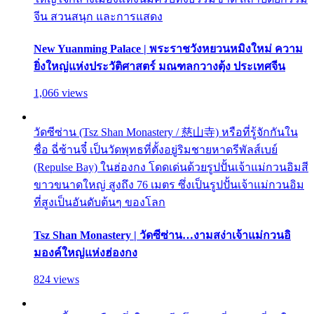
จีน สวนสนุก และการแสดง
New Yuanming Palace | พระราชวังหยวนหมิงใหม่ ความ
ยิ่งใหญ่แห่งประวัติศาสตร์ มณฑลกวางตุ้ง ประเทศจีน
1,066 views
วัดซีซ่าน (Tsz Shan Monastery / 慈山寺) หรือที่รู้จักกันใน
ชื่อ ฉี่ซ้านจี๋ เป็นวัดพุทธที่ตั้งอยู่ริมชายหาดรีพัลส์เบย์
(Repulse Bay) ในฮ่องกง โดดเด่นด้วยรูปปั้นเจ้าแม่กวนอิมสี
ขาวขนาดใหญ่ สูงถึง 76 เมตร ซึ่งเป็นรูปปั้นเจ้าแม่กวนอิม
ที่สูงเป็นอันดับต้นๆ ของโลก
Tsz Shan Monastery | วัดซีซ่าน…งามสง่าเจ้าแม่กวนอิ
มองค์ใหญ่แห่งฮ่องกง
824 views