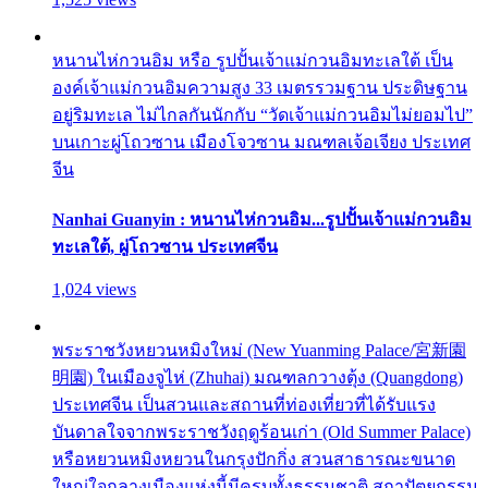
หนานไห่กวนอิม หรือ รูปปั้นเจ้าแม่กวนอิมทะเลใต้ เป็น
องค์เจ้าแม่กวนอิมความสูง 33 เมตรรวมฐาน ประดิษฐาน
อยู่ริมทะเล ไม่ไกลกันนักกับ “วัดเจ้าแม่กวนอิมไม่ยอมไป”
บนเกาะผู่โถวซาน เมืองโจวซาน มณฑลเจ้อเจียง ประเทศ
จีน
Nanhai Guanyin : หนานไห่กวนอิม...รูปปั้นเจ้าแม่กวนอิม
ทะเลใต้, ผู่โถวซาน ประเทศจีน
1,024 views
พระราชวังหยวนหมิงใหม่ (New Yuanming Palace/宮新園
明園) ในเมืองจูไห่ (Zhuhai) มณฑลกวางตุ้ง (Quangdong)
ประเทศจีน เป็นสวนและสถานที่ท่องเที่ยวที่ได้รับแรง
บันดาลใจจากพระราชวังฤดูร้อนเก่า (Old Summer Palace)
หรือหยวนหมิงหยวนในกรุงปักกิ่ง สวนสาธารณะขนาด
ใหญ่ใจกลางเมืองแห่งนี้มีครบทั้งธรรมชาติ สถาปัตยกรรม