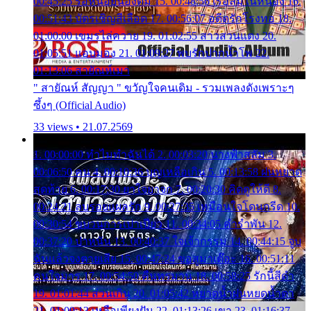
00:45:25 รอหน่อยน้องติ๋ม 15. 00:48:56 เรือล่มในหนอง 16.
00:51:43 บัตรเชิญสีเลือด 17. 00:56:07 อดีตรักโรงทอ 18.
01:00:00 เขมรไล่ควาย 19. 01:02:55 สาวสวนแตง 20.
01:05:51 แอบมอง 21. 01:09:27 พบรักปากน้ำโพ 22.
01:13:06 สายัณห์เมา
" สายัณห์ สัญญา " ขวัญใจคนเดิม - รวมเพลงดังเพราะๆ
ซึ้งๆ (Official Audio)
33 views • 21.07.2569
1. 00:00:00 ทำไมทำฉันได้ 2. 00:03:20 นางฟ้าสลัม 3.
00:06:50 คน 4. 00:10:36 บุญเหลือเกิน 5. 00:13:58 ฝนหยาด
สุดท้าย 6. 00:17:30 ยาใจยาจก 7. 00:20:30 คิดดูให้ดี 8.
00:24:21 ลบรอยแผลรัก 9. 00:27:35 เหมือนใจโดนกรีด 10.
00:30:54 ขบวนการเปาเปียว 11. 00:34:05 คำรำพัน 12.
00:37:20 ปาหนัน 13. 00:40:37 ใจเจ้ากรรม 14. 00:44:15 จูบ
ฉันแล้วจงตายเสีย 15. 00:47:24 ขอสูมาเต๊อะ 16. 00:51:11
คนใจมาร 17. 00:54:50 คืนทรมาน 18. 00:58:25 รักนี้สีดำ
19. 01:01:44 ส่วนเกิน 20. 01:05:42 หยาดน้ำฝนหยดน้ำตา
21. 01:09:13 เหลือเพียงฝัน 22. 01:13:26 เขา 23. 01:16:37