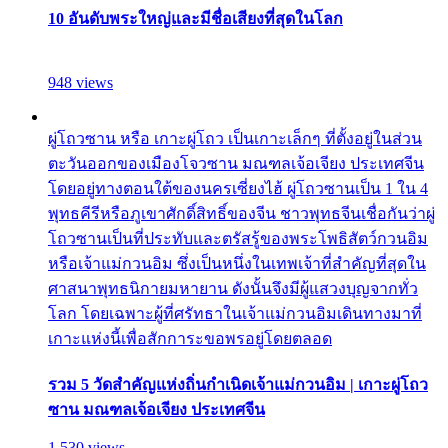
10 อันดับพระใหญ่และมีชื่อเสียงที่สุดในโลก
948 views
ผู่โถวซาน หรือ เกาะผู่โถว เป็นเกาะเล็กๆ ที่ตั้งอยู่ในส่วน
ตะวันออกของเมืองโจวซาน มณฑลเจ้อเจียง ประเทศจีน
โดยอยู่ทางตอนใต้ของนครเซี่ยงไฮ้ ผู่โถวซานเป็น 1 ใน 4
พุทธคีรีหรือภูเขาศักดิ์สิทธิ์ของจีน ชาวพุทธจีนเชื่อกันว่าผู่
โถวซานเป็นที่ประทับและตรัสรู้ของพระโพธิสัตว์กวนอิม
หรือเจ้าแม่กวนอิม ซึ่งเป็นหนึ่งในเทพเจ้าที่สำคัญที่สุดใน
ศาสนาพุทธนิกายมหายาน ดังนั้นจึงมีผู้แสวงบุญจากทั่ว
โลก โดยเฉพาะผู้ที่ศรัทธาในเจ้าแม่กวนอิมเดินทางมาที่
เกาะแห่งนี้เพื่อสักการะขอพรอยู่โดยตลอด
รวม 5 วัดสำคัญแห่งถิ่นกำเนิดเจ้าแม่กวนอิม | เกาะผู่โถว
ซาน มณฑลเจ้อเจียง ประเทศจีน
1,530 views