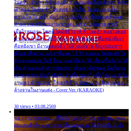
ในครัว เจ้าสาว ก็มัวแต่งตัว สวยเด่น นั่งเคียงเจ้าบ่าว ที่เขา
เฝ้าคอย ใจเต้น หัวใจของเรา ลำเค็ญ ใครจะมองเห็น
ความใน ใจ เศร้า มันร้าวระบม ต้องมาขื่นขม เศร้าตรม
ท่ามความสุขี ช่วยงานเขาแต่ง แต่เรา แล้งมาหลายปี
เมื่อไรหนอจะ โชคดี ได้มีพิธีวิวาห์ หัวใจหล้า คอยไปคอย
มา คือหน้าที่เก่า หัวใจหล้า คอยไปคอยมา คือหน้าที่เก่า
คือหยังเขา มีงานแต่งแล้ว ไปล้างแต่จาน ดั่งถูกประหาร
เมื่อเขาชื่นบาน แต่เราขื่นขม โอ้ รัก ลอยลม ไม่สม ดัง ใจ
ล้างจานคอยคู่ ไม่รู้ อีกนานเท่าใด จะได้ เลื่อนขั้นบันได ได้
เป็น ตำแหน่งเจ้าสาว มันเหงา เห็นเขามีคู่ ซมดู มีคู่ก็ม่วน
เข้าพาขวัญ เสียงโห่ตึงตึง มันซึ้ง อยู่แก่ใจ มื้อใด๋หนอ สิเป็น
งานเฮา มัวซอยเขา ใจเฮาซิด้าน มันทรมาน จับจาน เอย…
ล้างจานในงานแต่ง - Cover Ver. (KARAOKE)
30 views • 03.08.2569
ขอ กราบ ขอบคุณ.... ที่ได้รับไออุ่น การุณ จากแฟน เพลง
ผมแสนชื่นใจ หายวังเวง เมื่อแฟนเพลง ให้กำลังใจ น้ำใจ