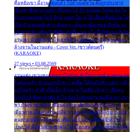
คือหยังเขา มีงานแต่งแล้ว ไปล้างแต่จาน ดั่งถูกประหาร
เมื่อเขาชื่นบาน แต่เราขื่นขม โอ้ รัก ลอยลม ไม่สม ดัง ใจ
ล้างจานคอยคู่ ไม่รู้ อีกนานเท่าใด จะได้ เลื่อนขั้นบันได ได้
เป็น ตำแหน่งเจ้าสาว มันเหงา เห็นเขามีคู่ ซมดู มีคู่ก็ม่วน
เข้าพาขวัญ เสียงโห่ตึงตึง มันซึ้ง อยู่แก่ใจ มื้อใด๋หนอ สิเป็น
งานเฮา มัวซอยเขา ใจเฮาซิด้าน มันทรมาน จับจาน เอย…
ล้างจานในงานแต่ง - Cover Ver. (ซาวด์ดนตรี)
(KARAOKE)
27 views • 03.08.2569
งานแต่ง เขาแซง แย่งเอาไปก่อน หัวใจอาวรณ์ มาซ่อน อยู่
ในห้องครัว ข้างนอกเจ้าสาว ส่งยิ้ม ให้คนไปทั่ว แต่เรา เฝ้า
อยู่ในครัว ทำตัวเป็นเด็ก ล้างจาน ในเมื่อ เจ้าสาว คือคน
บ้านใกล้ พึ่งพาอาศัย จำใจ ต้องไปช่วยงาน พอถึงเวลา เขา
พา กันเข้าพาขวัญ เพื่อนฝูง เฮฮาดังลั่น แต่เราล้างจาน
เดียวดาย เป็นคนพ่าย บ่มีความหมาย เคียงใจเจ้าบ่าว เป็น
คนพ่าย บ่มีความหมาย เคียงใจเจ้าบ่าว เพื่อนเจ้าสาว ยัง
เป็นบ่ได้ คือคนพ่าย ฮักคน ไม่มีใครสน เขาไม่เห็นคน ที่อยู่