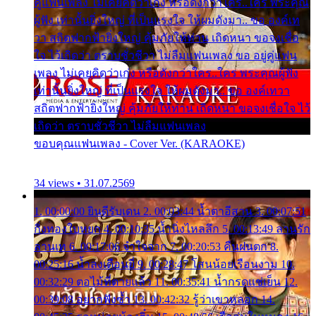
คู่แฟนเพลง ไม่เคยคิดว่าเก่ง หรือดังกว่าใคร..ใคร พระคุณ
ผู้ฟัง เท่านั้นยิ่งใหญ่ ที่เป็นแรงใจ ให้ผมดังมา.. ขอ องค์เท
วา สถิตฟากฟ้ายิ่งใหญ่ คุ้มภัยให้ท่าน เถิดหนา ขอจงเชื่อ
ใจ ไว้เถิดว่า ตราบชั่วชีวา ไม่ลืมแฟนเพลง ขอ อยู่คู่แฟน
เพลง ไม่เคยคิดว่าเก่ง หรือดังกว่าใคร..ใคร พระคุณผู้ฟัง
เท่านั้นยิ่งใหญ่ ที่เป็นแรงใจ ให้ผมดังมา.. ขอ องค์เทวา
สถิตฟากฟ้ายิ่งใหญ่ คุ้มภัยให้ท่าน เถิดหนา ขอจงเชื่อใจ ไว้
เถิดว่า ตราบชั่วชีวา ไม่ลืมแฟนเพลง
ขอบคุณแฟนเพลง - Cover Ver. (KARAOKE)
34 views • 31.07.2569
1. 00:00:00 ยินดีรับเดน 2. 00:03:44 น้ำตาอีสาน 3. 00:07:51
กิ่งทองใบหยก 4. 00:10:35 น้ำนิ่งไหลลึก 5. 00:13:49 ลานรัก
ลานเท 6. 00:17:06 จำใจจาก 7. 00:20:53 คืนฝนตก 8.
00:25:16 น้ำลงเดือนยี่ 9. 00:28:47 โสนน้อยเรือนงาม 10.
00:32:29 ตอไม้ที่ตายแล้ว 11. 00:35:41 น้ำกรดแช่เย็น 12.
00:39:08 อยากฟังซ้ำ 13. 00:42:32 รู้ว่าเขาหลอก 14.