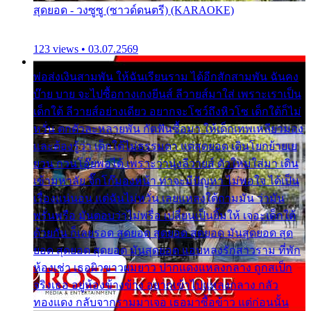
สุดยอด - วงซูซู (ซาวด์ดนตรี) (KARAOKE)
123 views • 03.07.2569
พ่อส่งเงินสามพัน ให้ฉันเรียนราม ได้อีกสักสามพัน ฉันคง
บ๊าย บาย จะไปซื้อกางเกงยีนส์ ลีวายส์มาใส่ เพราะเราเป็น
เด็กใต้ ลีวายส์อย่างเดียว อยากจะโชว์ถึงหิวโซ เด็กใต้ก็ไม่
หวั่น ตกตัวละหลายพัน กัดฟันซื้อมา ให้เด็กเทพเหลียวมอง
และต้องรู้ว่า เด็กใต้ไม่ธรรมดา แต่สุดยอด เดินโยกย้ายเย
ยวน กวนโอ๊ยพอได้ เพราะว่านุ่งลีวายส์ ตัวใหม่ใส่มา เดิน
เข้ามหาลัย จิ๊กโก๊มองหน้า ท่าจะมีปัญหา ไม่พอใจ ได้เป็น
เรื่องแน่นอน แต่ฉันไม่หวั่น เลยแหลงใต้ถามมัน ว่ามัน
พรั่นพรือ มันตอบว่าไม่พรื่อ เปลี่ยนเป็นยิ้มให้ เจอะเด็กใต้
ด้วยกัน ก็เลยรอด สุดยอด สุดยอด สุดยอด มันสุดยอด สุด
ยอด สุดยอด สุดยอด มันสุดยอด แอบหลงรักสาวราม ที่พัก
ห้องเช่า เธอผิวขาวผมยาว ปากแดงแหลงกลาง ถูกสเป็ก
จริงเธอ อยู่ห้องข้างข้าง อยากเข้าไปแหลงกลาง กลัว
ทองแดง กลับจากรามมาเจอ เธอมาซื้อข้าว แต่ก่อนนั้น