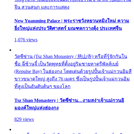
จีน สวนสนุก และการแสดง
New Yuanming Palace | พระราชวังหยวนหมิงใหม่ ความ
ยิ่งใหญ่แห่งประวัติศาสตร์ มณฑลกวางตุ้ง ประเทศจีน
1,076 views
วัดซีซ่าน (Tsz Shan Monastery / 慈山寺) หรือที่รู้จักกันใน
ชื่อ ฉี่ซ้านจี๋ เป็นวัดพุทธที่ตั้งอยู่ริมชายหาดรีพัลส์เบย์
(Repulse Bay) ในฮ่องกง โดดเด่นด้วยรูปปั้นเจ้าแม่กวนอิมสี
ขาวขนาดใหญ่ สูงถึง 76 เมตร ซึ่งเป็นรูปปั้นเจ้าแม่กวนอิม
ที่สูงเป็นอันดับต้นๆ ของโลก
Tsz Shan Monastery | วัดซีซ่าน…งามสง่าเจ้าแม่กวนอิ
มองค์ใหญ่แห่งฮ่องกง
829 views