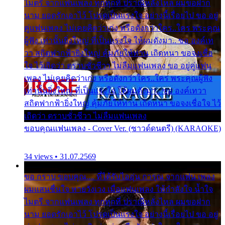
ไมตรี จากแฟนเพลง ทุกทุกที่ ปราณีหลั่งไหล ผมขอฝาก
นาม ยอดรักเอาไว้ โปรดเป็นแรงใจ อย่างนี้เรื่อยไป ขอ อยู่
คู่แฟนเพลง ไม่เคยคิดว่าเก่ง หรือดังกว่าใคร..ใคร พระคุณ
ผู้ฟัง เท่านั้นยิ่งใหญ่ ที่เป็นแรงใจ ให้ผมดังมา.. ขอ องค์เท
วา สถิตฟากฟ้ายิ่งใหญ่ คุ้มภัยให้ท่าน เถิดหนา ขอจงเชื่อ
ใจ ไว้เถิดว่า ตราบชั่วชีวา ไม่ลืมแฟนเพลง ขอ อยู่คู่แฟน
เพลง ไม่เคยคิดว่าเก่ง หรือดังกว่าใคร..ใคร พระคุณผู้ฟัง
เท่านั้นยิ่งใหญ่ ที่เป็นแรงใจ ให้ผมดังมา.. ขอ องค์เทวา
สถิตฟากฟ้ายิ่งใหญ่ คุ้มภัยให้ท่าน เถิดหนา ขอจงเชื่อใจ ไว้
เถิดว่า ตราบชั่วชีวา ไม่ลืมแฟนเพลง
ขอบคุณแฟนเพลง - Cover Ver. (ซาวด์ดนตรี) (KARAOKE)
34 views • 31.07.2569
ขอ กราบ ขอบคุณ.... ที่ได้รับไออุ่น การุณ จากแฟน เพลง
ผมแสนชื่นใจ หายวังเวง เมื่อแฟนเพลง ให้กำลังใจ น้ำใจ
ไมตรี จากแฟนเพลง ทุกทุกที่ ปราณีหลั่งไหล ผมขอฝาก
นาม ยอดรักเอาไว้ โปรดเป็นแรงใจ อย่างนี้เรื่อยไป ขอ อยู่