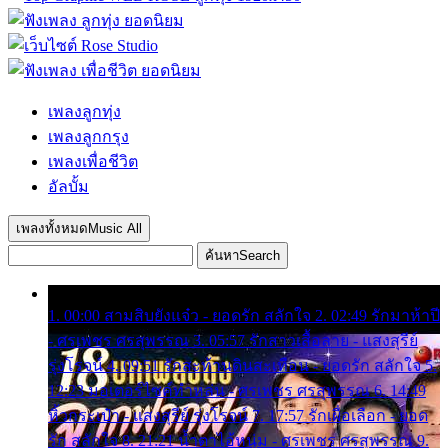
เพลงลูกทุ่ง
เพลงลูกกรุง
เพลงเพื่อชีวิต
อัลบั้ม
เพลงทั้งหมด
Music All
ค้นหา
Search
1. 00:00 สามสิบยังแจ๋ว - ยอดรัก สลักใจ 2. 02:49 รักมาห้าปี
- ศรเพชร ศรสุพรรณ 3. 05:57 รักสาวเสื้อลาย - แสงสุรีย์
รุ่งโรจน์ 4. 09:51 รักสะท้านดินสะเทือน - ยอดรัก สลักใจ 5.
12:23 มอเตอร์ไซค์ทำหล่น - ศรเพชร ศรสุพรรณ 6. 14:49
หิ้วกระเป๋า - แสงสุรีย์ รุ่งโรจน์ 7. 17:57 รักเผื่อเลือก - ยอด
รัก สลักใจ 8. 21:21 น้ำตาไอ้หนุ่ม - ศรเพชร ศรสุพรรณ 9.