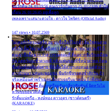
ขอรักคืน 24. 01:19:56 คนเรารักกันยาก 25. 01:23:06 หัวใจ
เถื่อน 26. 01:26:45 อยู่เพื่อลูก
เพลงเพราะเสนาะดวงใจ - ดาวใจ ไพจิตร (Official Audio)
147 views • 10.07.2569
ไม่เคยรักใครแน่หรือ อยากเชื่อถือก็ไม่กล้า ติ๋มใช่คนสวย
ตรึงใจ ติ๋มใช่งามซึ้งตรึงตรา พี่หรือจะมาหมายร่วมชีวี ก็
คนเขาลืออื้อฉาว ว่าสาวๆรุมตอมพี่ ติ๋มอยากรับรักเหมือน
กัน แต่หวั่นจะช้ำดวงฤดี กลัวแฟนของพี่ชี้หน้าด่าทอ ก็คน
ชื่อต๋อยต้อยตุ้มตุ๋ยต่าย พี่ยังลืมได้ง่ายๆเลยหนอ แค่ตัวเรา
สาวบ้านนา แสนจะซอมซ่อ ขืนรักขืนรอคงช้ำสักวัน ถ้า
จริงเหมือนคำพร่ำเฉลย พี่อย่าเฉยรีบมาหมั้น ถ้าพี่สู่ขอ
ตามธรรมเนียม ติ๋มจะเตรียมรับเกลียวสัมพันธ์ ผิดหวังไม่
หวั่นขอยอมได้เคียง
รักติ๋มแน่หรือ - หงษ์ทอง ดาวอุดร (ซาวด์ดนตรี)
(KARAOKE)