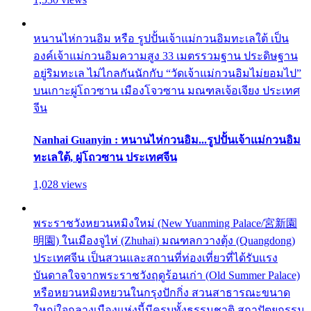
หนานไห่กวนอิม หรือ รูปปั้นเจ้าแม่กวนอิมทะเลใต้ เป็น
องค์เจ้าแม่กวนอิมความสูง 33 เมตรรวมฐาน ประดิษฐาน
อยู่ริมทะเล ไม่ไกลกันนักกับ “วัดเจ้าแม่กวนอิมไม่ยอมไป”
บนเกาะผู่โถวซาน เมืองโจวซาน มณฑลเจ้อเจียง ประเทศ
จีน
Nanhai Guanyin : หนานไห่กวนอิม...รูปปั้นเจ้าแม่กวนอิม
ทะเลใต้, ผู่โถวซาน ประเทศจีน
1,028 views
พระราชวังหยวนหมิงใหม่ (New Yuanming Palace/宮新園
明園) ในเมืองจูไห่ (Zhuhai) มณฑลกวางตุ้ง (Quangdong)
ประเทศจีน เป็นสวนและสถานที่ท่องเที่ยวที่ได้รับแรง
บันดาลใจจากพระราชวังฤดูร้อนเก่า (Old Summer Palace)
หรือหยวนหมิงหยวนในกรุงปักกิ่ง สวนสาธารณะขนาด
ใหญ่ใจกลางเมืองแห่งนี้มีครบทั้งธรรมชาติ สถาปัตยกรรม