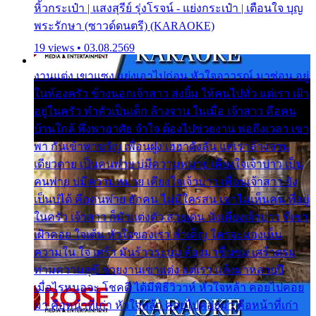
หิ้วกระเป๋า | แสงสุรีย์ รุ่งโรจน์ - แย่งกระเป๋า | เตือนใจ บุญ
พระรักษา (ซาวด์ดนตรี) (KARAOKE)
19 views • 03.08.2569
งานแต่ง เขาแซง แย่งเอาไปก่อน หัวใจอาวรณ์ มาซ่อน อยู่
ในห้องครัว ข้างนอกเจ้าสาว ส่งยิ้ม ให้คนไปทั่ว แต่เรา เฝ้า
อยู่ในครัว ทำตัวเป็นเด็ก ล้างจาน ในเมื่อ เจ้าสาว คือคน
บ้านใกล้ พึ่งพาอาศัย จำใจ ต้องไปช่วยงาน พอถึงเวลา เขา
พา กันเข้าพาขวัญ เพื่อนฝูง เฮฮาดังลั่น แต่เราล้างจาน
เดียวดาย เป็นคนพ่าย บ่มีความหมาย เคียงใจเจ้าบ่าว เป็น
คนพ่าย บ่มีความหมาย เคียงใจเจ้าบ่าว เพื่อนเจ้าสาว ยัง
เป็นบ่ได้ คือคนพ่าย ฮักคน ไม่มีใครสน เขาไม่เห็นคน ที่อยู่
ในครัว เจ้าสาว ก็มัวแต่งตัว สวยเด่น นั่งเคียงเจ้าบ่าว ที่เขา
เฝ้าคอย ใจเต้น หัวใจของเรา ลำเค็ญ ใครจะมองเห็น
ความใน ใจ เศร้า มันร้าวระบม ต้องมาขื่นขม เศร้าตรม
ท่ามความสุขี ช่วยงานเขาแต่ง แต่เรา แล้งมาหลายปี
เมื่อไรหนอจะ โชคดี ได้มีพิธีวิวาห์ หัวใจหล้า คอยไปคอย
มา คือหน้าที่เก่า หัวใจหล้า คอยไปคอยมา คือหน้าที่เก่า