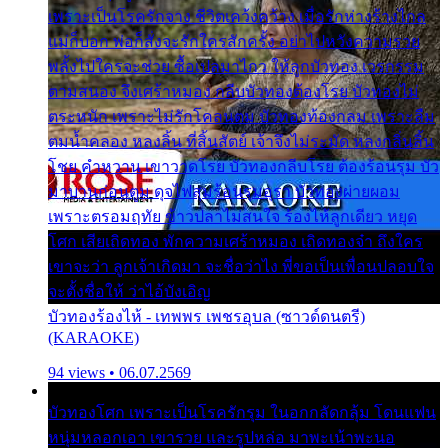
เพราะเป็นโรครักจาง ชีวิตเคว้งคว้าง เมื่อรักห่างร้างไกล
แม่ก็บอก พ่อก็สั่งจะรักใครสักครั้ง อย่าไปหวังความรวย
พลั้งไปใครจะช่วย ซื้อเปลมาไกว ให้ลูกบัวทอง เวรกรรม
ตามสนอง จึงเศร้าหมอง กลีบบัวทองต้องโรย บัวทองไม่
ตระหนัก เพราะไม่รักโคลนตม บัวทองท้องกลม เพราะลืม
ตมน้ำคลอง หลงลิ้น ที่สิ้นสัตย์ เจ้าจึงไม่ระมัด หลงกลิ่นลิ้น
โชย คำหวาน เขาวาดโรย บัวทองกลีบโรย ต้องร้อนรุม บัว
มาบานก่อนตูม ดุจไฟสุมร้อนรุมอุรา บัวทองผ่ายผอม
เพราะตรอมฤทัย ข้าวปลาไม่สนใจ ร้องไห้ลูกเดียว หยุด
โศก เสียเถิดทอง พักความเศร้าหมอง เถิดทองจ๋า ถึงใคร
เขาจะว่า ลูกเจ้าเกิดมา จะชื่อว่าไง พี่ขอเป็นเพื่อนปลอบใจ
จะตั้งชื่อให้ ว่าไอ้บังเอิญ
บัวทองร้องไห้ - เทพพร เพชรอุบล (ซาวด์ดนตรี)
(KARAOKE)
94 views • 06.07.2569
บัวทองโศก เพราะเป็นโรครักรุม ในอกกลัดกลุ้ม โดนแฟน
หนุ่มหลอกเอา เขารวย และรูปหล่อ มาพะเน้าพะนอ