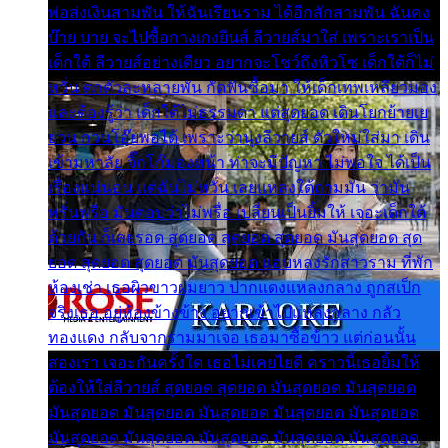
พ่อส่งเงินสามพัน ให้ฉันเรียนราม ได้อีกสักสามพัน ฉันคง
บ๊าย บาย จะไปซื้อกางเกงยีนส์ ลีวายส์มาใส่ เพราะเราเป็น
เด็กใต้ ลีวายส์อย่างเดียว อยากจะโชว์ถึงหิวโซ เด็กใต้ก็ไม่
หวั่น ตกตัวละหลายพัน กัดฟันซื้อมา ให้เด็กเทพเหลียวมอง
และต้องรู้ว่า เด็กใต้ไม่ธรรมดา แต่สุดยอด เดินโยกย้ายเย
ยวน กวนโอ๊ยพอได้ เพราะว่านุ่งลีวายส์ ตัวใหม่ใส่มา เดิน
เข้ามหาลัย จิ๊กโก๊มองหน้า ท่าจะมีปัญหา ไม่พอใจ ได้เป็น
เรื่องแน่นอน แต่ฉันไม่หวั่น เลยแหลงใต้ถามมัน ว่ามัน
พรั่นพรือ มันตอบว่าไม่พรื่อ เปลี่ยนเป็นยิ้มให้ เจอะเด็กใต้
ด้วยกัน ก็เลยรอด สุดยอด สุดยอด สุดยอด มันสุดยอด สุด
ยอด สุดยอด สุดยอด มันสุดยอด แอบหลงรักสาวราม ที่พัก
ห้องเช่า เธอผิวขาวผมยาว ปากแดงแหลงกลาง ถูกสเป็ก
จริงเธอ อยู่ห้องข้างข้าง อยากเข้าไปแหลงกลาง กลัว
ทองแดง กลับจากรามมาเจอ เธอมาซื้อข้าว แต่ก่อนนั้น
สองเรา เจอะกันครั้งใด เธอไม่เคยไยดี คราวนี้เธอยิ้มให้
ต้องให้ใส่ลีวายส์ สุดยอด สุดยอด มันสุดยอด มันสุดยอด
มันสุดยอด มันสุดยอด มันสุดยอด มันสุดยอด มันสุดยอด
มันสุดยอด มันสุดยอด มันสุดยอด มันสุดยอด มันสุดยอด