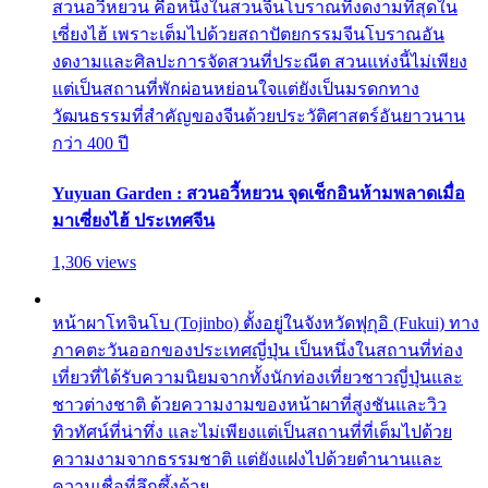
สวนอวี้หยวน คือหนึ่งในสวนจีนโบราณที่งดงามที่สุดใน
เซี่ยงไฮ้ เพราะเต็มไปด้วยสถาปัตยกรรมจีนโบราณอัน
งดงามและศิลปะการจัดสวนที่ประณีต สวนแห่งนี้ไม่เพียง
แต่เป็นสถานที่พักผ่อนหย่อนใจแต่ยังเป็นมรดกทาง
วัฒนธรรมที่สำคัญของจีนด้วยประวัติศาสตร์อันยาวนาน
กว่า 400 ปี
Yuyuan Garden : สวนอวี้หยวน จุดเช็กอินห้ามพลาดเมื่อ
มาเซี่ยงไฮ้ ประเทศจีน
1,306 views
หน้าผาโทจินโบ (Tojinbo) ตั้งอยู่ในจังหวัดฟุกุอิ (Fukui) ทาง
ภาคตะวันออกของประเทศญี่ปุ่น เป็นหนึ่งในสถานที่ท่อง
เที่ยวที่ได้รับความนิยมจากทั้งนักท่องเที่ยวชาวญี่ปุ่นและ
ชาวต่างชาติ ด้วยความงามของหน้าผาที่สูงชันและวิว
ทิวทัศน์ที่น่าทึ่ง และไม่เพียงแต่เป็นสถานที่ที่เต็มไปด้วย
ความงามจากธรรมชาติ แต่ยังแฝงไปด้วยตำนานและ
ความเชื่อที่ลึกซึ้งด้วย