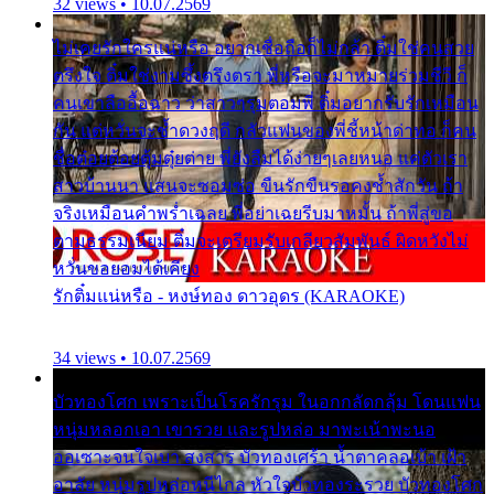
32 views • 10.07.2569
ไม่เคยรักใครแน่หรือ อยากเชื่อถือก็ไม่กล้า ติ๋มใช่คนสวย
ตรึงใจ ติ๋มใช่งามซึ้งตรึงตรา พี่หรือจะมาหมายร่วมชีวี ก็
คนเขาลืออื้อฉาว ว่าสาวๆรุมตอมพี่ ติ๋มอยากรับรักเหมือน
กัน แต่หวั่นจะช้ำดวงฤดี กลัวแฟนของพี่ชี้หน้าด่าทอ ก็คน
ชื่อต๋อยต้อยตุ้มตุ๋ยต่าย พี่ยังลืมได้ง่ายๆเลยหนอ แค่ตัวเรา
สาวบ้านนา แสนจะซอมซ่อ ขืนรักขืนรอคงช้ำสักวัน ถ้า
จริงเหมือนคำพร่ำเฉลย พี่อย่าเฉยรีบมาหมั้น ถ้าพี่สู่ขอ
ตามธรรมเนียม ติ๋มจะเตรียมรับเกลียวสัมพันธ์ ผิดหวังไม่
หวั่นขอยอมได้เคียง
รักติ๋มแน่หรือ - หงษ์ทอง ดาวอุดร (KARAOKE)
34 views • 10.07.2569
บัวทองโศก เพราะเป็นโรครักรุม ในอกกลัดกลุ้ม โดนแฟน
หนุ่มหลอกเอา เขารวย และรูปหล่อ มาพะเน้าพะนอ
ออเซาะจนใจเบา สงสาร บัวทองเศร้า น้ำตาคลอเบ้า เฝ้า
อาลัย หนุ่มรูปหล่อหนีไกล หัวใจบัวทองระรวย บัวทองโศก