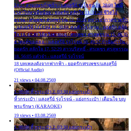
24:27 สามเณรกำพร้า - แสงสุรีย์ รุ่งโรจน์ 10. 28:08 ไม่มี
เวลาไปหาเมียน้อย - ยอดรัก สลักใจ 11. 31:29 ชีวิตไอ้
ธรรม - ศรเพชร ศรสุพรรณ 12. 35:26 ทหารอากาศขาดรัก
- แสงสุรีย์ รุ่งโรจน์ 13. 39:01 คนหัวใจโทรม - ยอดรัก สลัก
ใจ 14. 42:49 ไอ้หวังตายแน่ - ศรเพชร ศรสุพรรณ 15. 46:35
ธาตุแท้ของเธอ - แสงสุรีย์ รุ่งโรจน์ 16. 49:57 กำนันกำใน -
ยอดรัก สลักใจ 17. 52:29 สาวบริสุทธิ์ - ศรเพชร ศรสุพรรณ
18. 56:05 แต๋วจ๋า - แสงสุรีย์ รุ่งโรจน์
18 บทเพลงดังจากฟากฟ้า - ยอดรัก/ศรเพชร/แสงสุรีย์
(Official Audio)
21 views • 04.08.2569
1. 00:00 หิ้วกระเป๋า 2. 03:30 แย่งกระเป๋า
หิ้วกระเป๋า | แสงสุรีย์ รุ่งโรจน์ - แย่งกระเป๋า | เตือนใจ บุญ
พระรักษา (KARAOKE)
19 views • 03.08.2569
1. 00:00 หิ้วกระเป๋า 2. 03:30 แย่งกระเป๋า