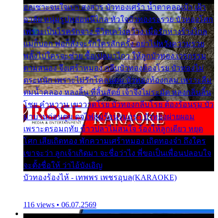
ออเซาะจนใจเบา สงสาร บัวทองเศร้า น้ำตาคลอเบ้า เฝ้า
อาลัย หนุ่มรูปหล่อหนีไกล หัวใจบัวทองระรวย บัวทองโศก
เพราะเป็นโรครักจาง ชีวิตเคว้งคว้าง เมื่อรักห่างร้างไกล
แม่ก็บอก พ่อก็สั่งจะรักใครสักครั้ง อย่าไปหวังความรวย
พลั้งไปใครจะช่วย ซื้อเปลมาไกว ให้ลูกบัวทอง เวรกรรม
ตามสนอง จึงเศร้าหมอง กลีบบัวทองต้องโรย บัวทองไม่
ตระหนัก เพราะไม่รักโคลนตม บัวทองท้องกลม เพราะลืม
ตมน้ำคลอง หลงลิ้น ที่สิ้นสัตย์ เจ้าจึงไม่ระมัด หลงกลิ่นลิ้น
โชย คำหวาน เขาวาดโรย บัวทองกลีบโรย ต้องร้อนรุม บัว
มาบานก่อนตูม ดุจไฟสุมร้อนรุมอุรา บัวทองผ่ายผอม
เพราะตรอมฤทัย ข้าวปลาไม่สนใจ ร้องไห้ลูกเดียว หยุด
โศก เสียเถิดทอง พักความเศร้าหมอง เถิดทองจ๋า ถึงใคร
เขาจะว่า ลูกเจ้าเกิดมา จะชื่อว่าไง พี่ขอเป็นเพื่อนปลอบใจ
จะตั้งชื่อให้ ว่าไอ้บังเอิญ
บัวทองร้องไห้ - เทพพร เพชรอุบล(KARAOKE)
116 views • 06.07.2569