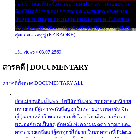
สองเรา เจอะกันครั้งใด เธอไม่เคยไยดี คราวนี้เธอยิ้มให้
ต้องให้ใส่ลีวายส์ สุดยอด สุดยอด มันสุดยอด มันสุดยอด
มันสุดยอด มันสุดยอด มันสุดยอด มันสุดยอด มันสุดยอด
มันสุดยอด มันสุดยอด มันสุดยอด มันสุดยอด มันสุดยอด
สุดยอด - วงซูซู (KARAOKE)
131 views • 03.07.2569
สารคดี
|
DOCUMENTARY
สารคดีทั้งหมด
DOCUMENTARY ALL
เจ้าแม่กวนอิมเป็นพระโพธิสัตว์ในพระพุทธศาสนานิกาย
มหายาน มีผู้เคารพนับถือบูชาในหลายประเทศ เช่น จีน
ญี่ปุ่น เกาหลี เวียดนาม รวมทั้งไทย โดยมีความเชื่อว่า
พระองค์ทรงเป็นสัญลักษณ์แห่งความเมตตา กรุณา และ
ความช่วยเหลือแก่ผู้ตกทุกข์ได้ยาก ในบทความนี้ Palanla